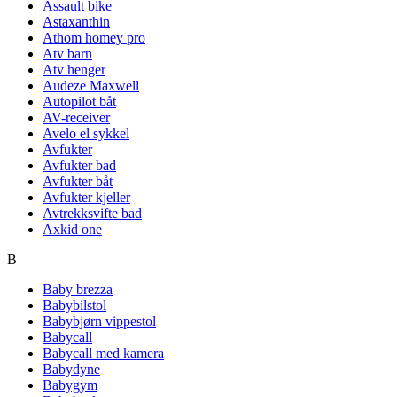
Assault bike
Astaxanthin
Athom homey pro
Atv barn
Atv henger
Audeze Maxwell
Autopilot båt
AV-receiver
Avelo el sykkel
Avfukter
Avfukter bad
Avfukter båt
Avfukter kjeller
Avtrekksvifte bad
Axkid one
B
Baby brezza
Babybilstol
Babybjørn vippestol
Babycall
Babycall med kamera
Babydyne
Babygym