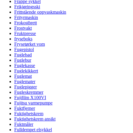
Frappe sykkel
Frikjøringsski
Frittstående oppvaskmaskin
Frityrmaskin
Frokostbrett
Frostvakt
Fruktpresse
fryseboks
Frysetørket vom
Fugepistol
Fuglebad
Fuglebur
Fuglekasse
Fuglekikkert
Fuglemat
Fuglemater
Fuglepigger
Fugleskremmer
Fujifilm X100VI
Fujitsu varmepumpe
Fuktfjerner
Fuktighetskrem
Fuktighetskrem ansikt
Fuktmåler
Fulldempet elsykkel