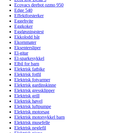
Ecovacs deebot ozmo 950
Edge 540
Effektforsterker
Eggehvite
Eggkoker
Eggløsningstest
Ekkolodd båt
Ekornmater
Eksentersliper
El-gitar
El-sparkesykkel
Elbil for barn
Elektrisk fatbike
Elektrisk fotfil
Elektrisk fotvarmer
Elektrisk gardinskinne
Elektrisk gressklipper
Elektrisk grill
Elektrisk høvel
Elektrisk luftpumpe
Elektrisk motorsag
Elektrisk motorsykkel barn
Elektrisk musefelle
Elektrisk neglefil