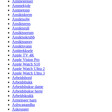
Ammegenser
Ammekjole
Ammetopp
Ansiktskrem
Ansiktsolje
Ansiktsrens
Ansiktsrull
Ansiktsserum
Ansiktsskrubb
Ansiktsspray
Ansiktsvann
Antitrekksele
Apple TV 4K
Apple Vision Pro
Apple Watch S10
Apple Watch Ultra 2
Apple Watch Ultra 3
Arbeidsbord
Arbeidsbukk
Arbeidsbukse dame
Arbeidsbukse herre
Arbeidskrakk
Armringer barn
Ashwagandha
Askesuger