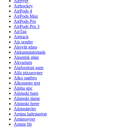
Airfryer
Airhockey
AirPods 4
AirPods Max
AirPods Pro
AirPods Pro 3
AirTag
Airtrack
Ais sender
Akevitt glass
Akkumulatortank
Akustisk gitar
Akvarium
Alafosslopi garn
Alfa pizzaovner
Alko snøfres
Alkometer test
Alpha gpc
Alpinski barn
Alpinski dame
Alpinski herre
Alpinstøvler
Amina ladestasjon
Aminosyrer
Amme bh