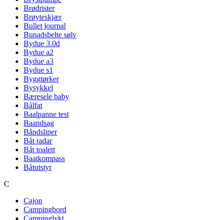
Brødrister
Brøyteskjær
Bullet journal
Bunadsbelte sølv
Bydue 3.0d
Bydue a2
Bydue a3
Bydue s1
Byggtørker
Bysykkel
Bæresele baby
Bålfat
Baalpanne test
Baandsag
Båndsliper
Båt radar
Båt toalett
Baatkompass
Båtutstyr
C
Cajon
Campingbord
Campinglykt