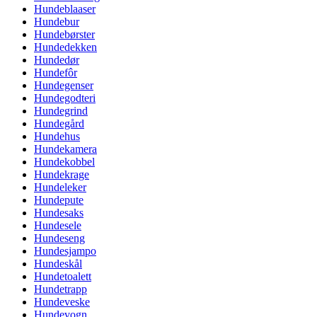
Hundeblaaser
Hundebur
Hundebørster
Hundedekken
Hundedør
Hundefôr
Hundegenser
Hundegodteri
Hundegrind
Hundegård
Hundehus
Hundekamera
Hundekobbel
Hundekrage
Hundeleker
Hundepute
Hundesaks
Hundesele
Hundeseng
Hundesjampo
Hundeskål
Hundetoalett
Hundetrapp
Hundeveske
Hundevogn