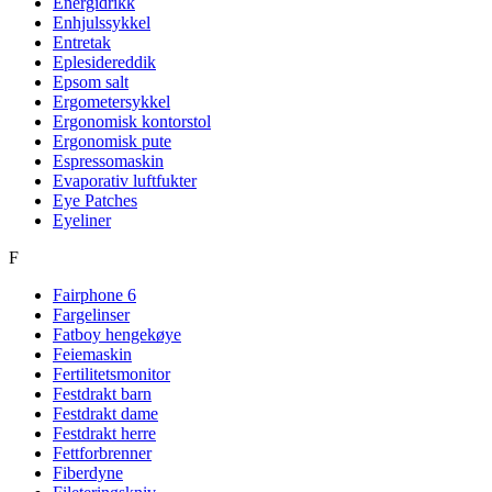
Energidrikk
Enhjulssykkel
Entretak
Eplesidereddik
Epsom salt
Ergometersykkel
Ergonomisk kontorstol
Ergonomisk pute
Espressomaskin
Evaporativ luftfukter
Eye Patches
Eyeliner
F
Fairphone 6
Fargelinser
Fatboy hengekøye
Feiemaskin
Fertilitetsmonitor
Festdrakt barn
Festdrakt dame
Festdrakt herre
Fettforbrenner
Fiberdyne