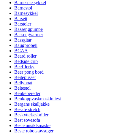
Barnesete sykkel
Barnestol
Barnesykkel
Barsett
Barstoler
Bassengpumpe
Bassengvarmer
Bassgitar
Baugpropell
BCAA
Beard roller
Bedside crib
Beef Jerky
Beer pong bord
Beitepusser
Bellyboat
Beltestol
Benkebereder
Benkoppvaskmaskin test
Bergans skalljakke
Besafe stretch
Beskyttelsesbriller
Best sovesofa
Beste ansiktsmaske
Beste robotstøvsuger