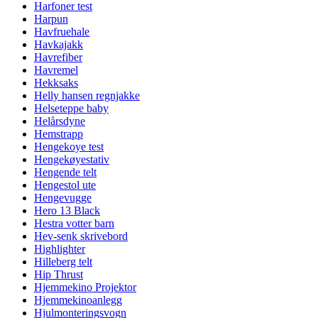
Harfoner test
Harpun
Havfruehale
Havkajakk
Havrefiber
Havremel
Hekksaks
Helly hansen regnjakke
Helseteppe baby
Helårsdyne
Hemstrapp
Hengekoye test
Hengekøyestativ
Hengende telt
Hengestol ute
Hengevugge
Hero 13 Black
Hestra votter barn
Hev-senk skrivebord
Highlighter
Hilleberg telt
Hip Thrust
Hjemmekino Projektor
Hjemmekinoanlegg
Hjulmonteringsvogn