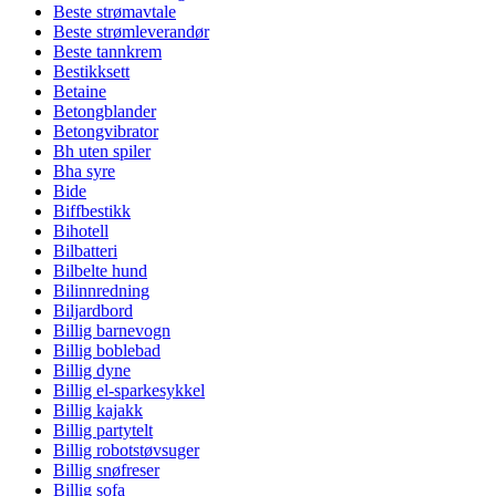
Beste strømavtale
Beste strømleverandør
Beste tannkrem
Bestikksett
Betaine
Betongblander
Betongvibrator
Bh uten spiler
Bha syre
Bide
Biffbestikk
Bihotell
Bilbatteri
Bilbelte hund
Bilinnredning
Biljardbord
Billig barnevogn
Billig boblebad
Billig dyne
Billig el-sparkesykkel
Billig kajakk
Billig partytelt
Billig robotstøvsuger
Billig snøfreser
Billig sofa