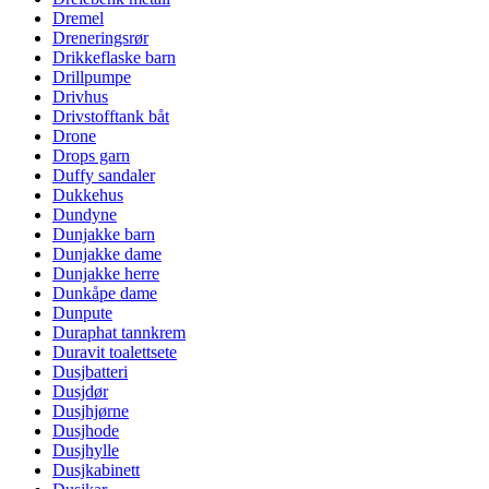
Dremel
Dreneringsrør
Drikkeflaske barn
Drillpumpe
Drivhus
Drivstofftank båt
Drone
Drops garn
Duffy sandaler
Dukkehus
Dundyne
Dunjakke barn
Dunjakke dame
Dunjakke herre
Dunkåpe dame
Dunpute
Duraphat tannkrem
Duravit toalettsete
Dusjbatteri
Dusjdør
Dusjhjørne
Dusjhode
Dusjhylle
Dusjkabinett