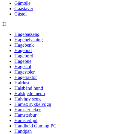
Gåmølle
Gaastaver
Gåstol
H
Hagebasseng
Hagebelysning
Hagebenk
Hagebod
Hagebord
Hagebue
Hagestol
Hagestoler
Hagetraktor
Hairlust
Halsbånd hund
Halskjede menn
Halvhøy seng
Hamax sykkelvogn
Hamster leker
Hamsterbur
Hamsterhjul
Handheld Gaming PC
Handpan