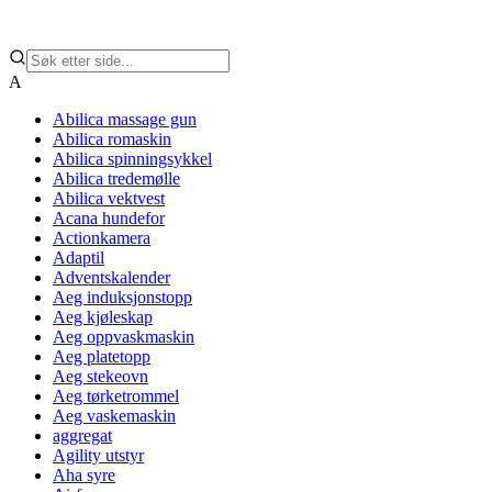
A
Abilica massage gun
Abilica romaskin
Abilica spinningsykkel
Abilica tredemølle
Abilica vektvest
Acana hundefor
Actionkamera
Adaptil
Adventskalender
Aeg induksjonstopp
Aeg kjøleskap
Aeg oppvaskmaskin
Aeg platetopp
Aeg stekeovn
Aeg tørketrommel
Aeg vaskemaskin
aggregat
Agility utstyr
Aha syre