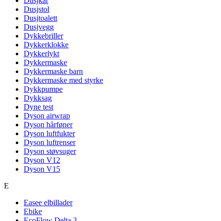
Dusjkar
Dusjstol
Dusjtoalett
Dusjvegg
Dykkebriller
Dykkerklokke
Dykkerlykt
Dykkermaske
Dykkermaske barn
Dykkermaske med styrke
Dykkpumpe
Dykksag
Dyne test
Dyson airwrap
Dyson hårføner
Dyson luftfukter
Dyson luftrenser
Dyson støvsuger
Dyson V12
Dyson V15
E
Easee elbillader
Ebike
EcoFlow Delta 3