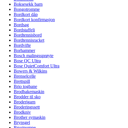
Boksesekk barn
Bongotromme
Bordkort dåp
Bordkort konfirmasjon
Bordsag
Bordstaffeli
Bordtennisbord
Bordtennisracket
Bordvifte
Borhammer
Bosch malingssprøyte
Bose QC Ultra
Bose QuietComfort Ultra
Bowers & Wilkins
Brenselcelle
Brettspill
Brio togbane
Brodbakemaskin
Brodder til sko
Broderigarn
Broderingssett
Brodkniv
Brother symaskin
Brynsgel
Brystpumpe