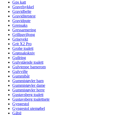
Gps katt
Gravelsykkel
Gravidbelte
Graviditetstest
Gravidpute
Grensaks
Gressarmering
Grillpaviljong
Grisevekt
Grit X2 Pro
Grohe toalett
Grønsakskniv
Gullring
Gulvstående toalett
Gulvteppe barnerom
Gulvvifte
Gummibåt
Gummistøvler barn
Gummistøvler dame
Gummistøvler herre
Gustavsberg toalett
Gustavsberg toalettsete
Gyngestol
Gyngestol utemøbel
Gåbil