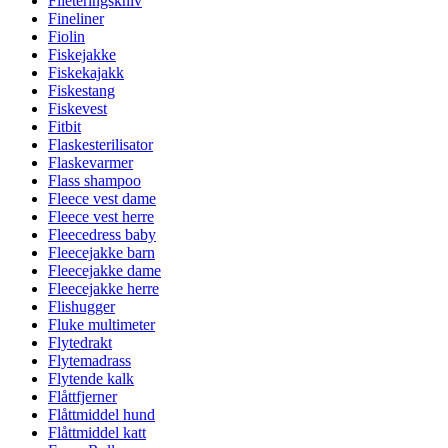
Fileteringskniv
Fineliner
Fiolin
Fiskejakke
Fiskekajakk
Fiskestang
Fiskevest
Fitbit
Flaskesterilisator
Flaskevarmer
Flass shampoo
Fleece vest dame
Fleece vest herre
Fleecedress baby
Fleecejakke barn
Fleecejakke dame
Fleecejakke herre
Flishugger
Fluke multimeter
Flytedrakt
Flytemadrass
Flytende kalk
Flåttfjerner
Flåttmiddel hund
Flåttmiddel katt