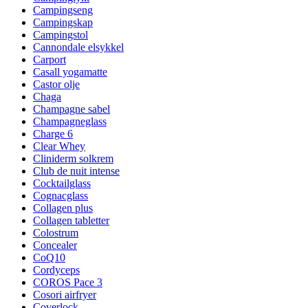
Campingseng
Campingskap
Campingstol
Cannondale elsykkel
Carport
Casall yogamatte
Castor olje
Chaga
Champagne sabel
Champagneglass
Charge 6
Clear Whey
Cliniderm solkrem
Club de nuit intense
Cocktailglass
Cognacglass
Collagen plus
Collagen tabletter
Colostrum
Concealer
CoQ10
Cordyceps
COROS Pace 3
Cosori airfryer
Coverlock