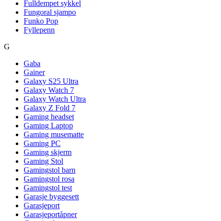
Fulldempet sykkel
Fungoral sjampo
Funko Pop
Fyllepenn
G
Gaba
Gainer
Galaxy S25 Ultra
Galaxy Watch 7
Galaxy Watch Ultra
Galaxy Z Fold 7
Gaming headset
Gaming Laptop
Gaming musematte
Gaming PC
Gaming skjerm
Gaming Stol
Gamingstol barn
Gamingstol rosa
Gamingstol test
Garasje byggesett
Garasjeport
Garasjeportåpner