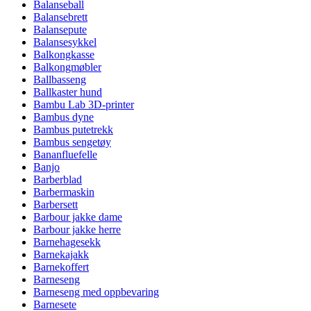
Balanseball
Balansebrett
Balansepute
Balansesykkel
Balkongkasse
Balkongmøbler
Ballbasseng
Ballkaster hund
Bambu Lab 3D-printer
Bambus dyne
Bambus putetrekk
Bambus sengetøy
Bananfluefelle
Banjo
Barberblad
Barbermaskin
Barbersett
Barbour jakke dame
Barbour jakke herre
Barnehagesekk
Barnekajakk
Barnekoffert
Barneseng
Barneseng med oppbevaring
Barnesete