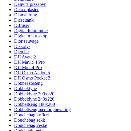
Delivita pizzaovn
Detox plaster
Diamantring
Dieseltank
Diffuser
Digital fotoramme
Digital mikroskop
Dior sauvage
Diskolys
Djembe
DJI Avata 2
DJI Mavic 4 Pro
DJI Mini 4 Pro
DJI Osmo Action 5
DJI Osmo Pocket 3
Dobbel solseng
Dobbeldyne
Dobbeldyne 200x220
Dobbeldyne 240x220
Dobbeltseng 180x200
Dobbeltseng med oppbevaring
Douchebag koffert
Douchebag sekk
Douchebag veske
Dreiebenk metall