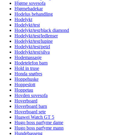
Hjørne sovesofa
Hjørnebadekar
Hodelus behandling
Hodelykt
Hodelykt/test
Hodelykt/test/black diamond
Hodelykt/test/ledlenser
Hodelykt/test/lupine
Hodelykt/test/petzl
Hodelykt/test/silva
Hodemassasje
Hodetelefon barn
Hold in truse
Honda snøfres
Hoppehuske
Hoppeslott
Hoppetau
Hovden sovesofa
Hoverboard
Hoverboard barn
Hoverboard sete
Huawei Watch GT 5
Hugo boss parfyme dame
Hugo boss parfyme mann
Hundebasseng