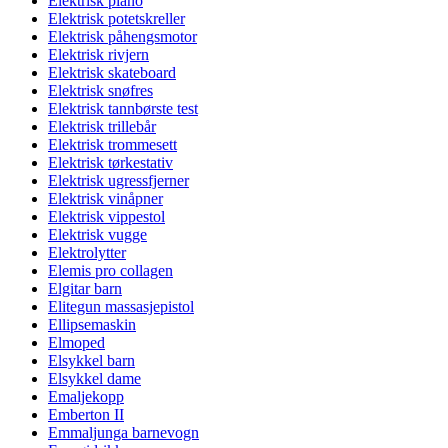
Elektrisk piano
Elektrisk potetskreller
Elektrisk påhengsmotor
Elektrisk rivjern
Elektrisk skateboard
Elektrisk snøfres
Elektrisk tannbørste test
Elektrisk trillebår
Elektrisk trommesett
Elektrisk tørkestativ
Elektrisk ugressfjerner
Elektrisk vinåpner
Elektrisk vippestol
Elektrisk vugge
Elektrolytter
Elemis pro collagen
Elgitar barn
Elitegun massasjepistol
Ellipsemaskin
Elmoped
Elsykkel barn
Elsykkel dame
Emaljekopp
Emberton II
Emmaljunga barnevogn