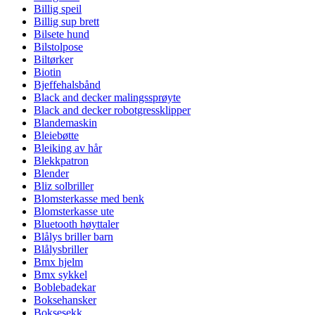
Billig speil
Billig sup brett
Bilsete hund
Bilstolpose
Biltørker
Biotin
Bjeffehalsbånd
Black and decker malingssprøyte
Black and decker robotgressklipper
Blandemaskin
Bleiebøtte
Bleiking av hår
Blekkpatron
Blender
Bliz solbriller
Blomsterkasse med benk
Blomsterkasse ute
Bluetooth høyttaler
Blålys briller barn
Blålysbriller
Bmx hjelm
Bmx sykkel
Boblebadekar
Boksehansker
Boksesekk