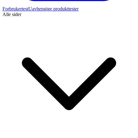
Forbrukertest
Uavhengige produkttester
Alle sider