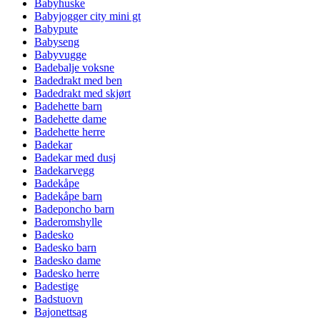
Babyhuske
Babyjogger city mini gt
Babypute
Babyseng
Babyvugge
Badebalje voksne
Badedrakt med ben
Badedrakt med skjørt
Badehette barn
Badehette dame
Badehette herre
Badekar
Badekar med dusj
Badekarvegg
Badekåpe
Badekåpe barn
Badeponcho barn
Baderomshylle
Badesko
Badesko barn
Badesko dame
Badesko herre
Badestige
Badstuovn
Bajonettsag