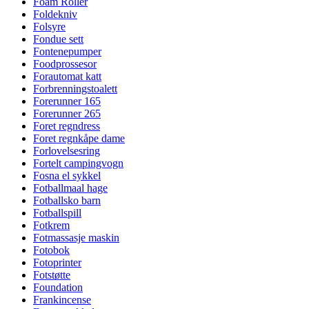
Foam Roller
Foldekniv
Folsyre
Fondue sett
Fontenepumper
Foodprossesor
Forautomat katt
Forbrenningstoalett
Forerunner 165
Forerunner 265
Foret regndress
Foret regnkåpe dame
Forlovelsesring
Fortelt campingvogn
Fosna el sykkel
Fotballmaal hage
Fotballsko barn
Fotballspill
Fotkrem
Fotmassasje maskin
Fotobok
Fotoprinter
Fotstøtte
Foundation
Frankincense