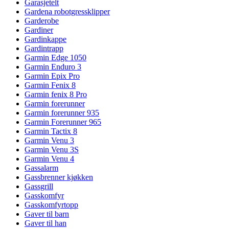
Garasjetelt
Gardena robotgressklipper
Garderobe
Gardiner
Gardinkappe
Gardintrapp
Garmin Edge 1050
Garmin Enduro 3
Garmin Epix Pro
Garmin Fenix 8
Garmin fenix 8 Pro
Garmin forerunner
Garmin forerunner 935
Garmin Forerunner 965
Garmin Tactix 8
Garmin Venu 3
Garmin Venu 3S
Garmin Venu 4
Gassalarm
Gassbrenner kjøkken
Gassgrill
Gasskomfyr
Gasskomfyrtopp
Gaver til barn
Gaver til han