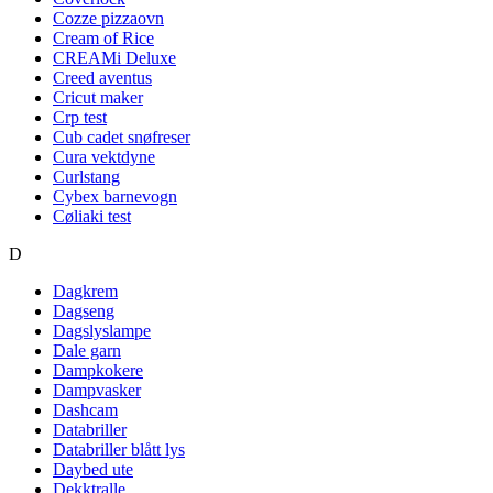
Cozze pizzaovn
Cream of Rice
CREAMi Deluxe
Creed aventus
Cricut maker
Crp test
Cub cadet snøfreser
Cura vektdyne
Curlstang
Cybex barnevogn
Cøliaki test
D
Dagkrem
Dagseng
Dagslyslampe
Dale garn
Dampkokere
Dampvasker
Dashcam
Databriller
Databriller blått lys
Daybed ute
Dekktralle