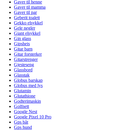
Gaver til henne
Gaver til mamma
Gaver til par
Geberit toalett
Gekko elsykkel
Gele negler
Giant elsykkel
Gin glass
Gipsheis
Gitar barn
Gitar forsterker
Gitarstrenger
Gjesteseng
Glassbord
Glasstak
Globus barskap
Globus med lys
Glutamin
Glutathione
Godterimaskin
Golfnett
Google Nest
Google Pixel 10 Pro
Gps båt
Gps hund