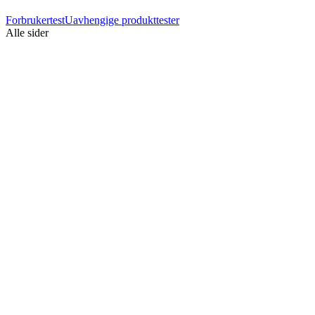
Forbrukertest
Uavhengige produkttester
Alle sider