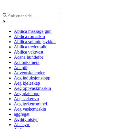
A
Abilica massage gun
Abilica romaskin
Abilica spinningsykkel
Abilica tredemølle
Abilica vektvest
Acana hundefor
Actionkamera
Adaptil
Adventskalender
Aeg induksjonstopp
Aeg kjøleskap
Aeg oppvaskmaskin
Aeg platetopp
Aeg stekeovn
Aeg tørketrommel
Aeg vaskemaskin
aggregat
Agility utstyr
Aha syre