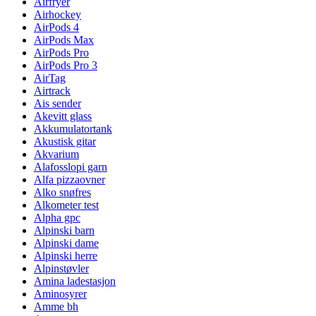
Airfryer
Airhockey
AirPods 4
AirPods Max
AirPods Pro
AirPods Pro 3
AirTag
Airtrack
Ais sender
Akevitt glass
Akkumulatortank
Akustisk gitar
Akvarium
Alafosslopi garn
Alfa pizzaovner
Alko snøfres
Alkometer test
Alpha gpc
Alpinski barn
Alpinski dame
Alpinski herre
Alpinstøvler
Amina ladestasjon
Aminosyrer
Amme bh