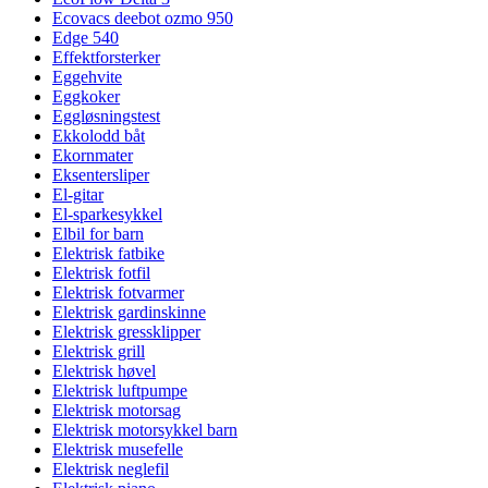
Ecovacs deebot ozmo 950
Edge 540
Effektforsterker
Eggehvite
Eggkoker
Eggløsningstest
Ekkolodd båt
Ekornmater
Eksentersliper
El-gitar
El-sparkesykkel
Elbil for barn
Elektrisk fatbike
Elektrisk fotfil
Elektrisk fotvarmer
Elektrisk gardinskinne
Elektrisk gressklipper
Elektrisk grill
Elektrisk høvel
Elektrisk luftpumpe
Elektrisk motorsag
Elektrisk motorsykkel barn
Elektrisk musefelle
Elektrisk neglefil