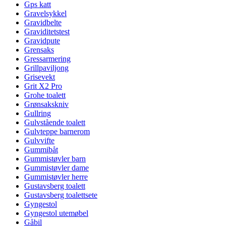
Gps katt
Gravelsykkel
Gravidbelte
Graviditetstest
Gravidpute
Grensaks
Gressarmering
Grillpaviljong
Grisevekt
Grit X2 Pro
Grohe toalett
Grønsakskniv
Gullring
Gulvstående toalett
Gulvteppe barnerom
Gulvvifte
Gummibåt
Gummistøvler barn
Gummistøvler dame
Gummistøvler herre
Gustavsberg toalett
Gustavsberg toalettsete
Gyngestol
Gyngestol utemøbel
Gåbil