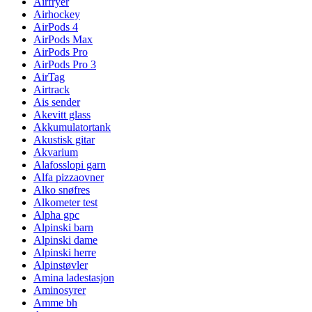
Airfryer
Airhockey
AirPods 4
AirPods Max
AirPods Pro
AirPods Pro 3
AirTag
Airtrack
Ais sender
Akevitt glass
Akkumulatortank
Akustisk gitar
Akvarium
Alafosslopi garn
Alfa pizzaovner
Alko snøfres
Alkometer test
Alpha gpc
Alpinski barn
Alpinski dame
Alpinski herre
Alpinstøvler
Amina ladestasjon
Aminosyrer
Amme bh