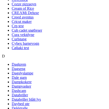
Cozze pizzaovn
Cream of Rice
CREAMi Deluxe
Creed aventus
Cricut maker
Crp test
Cub cadet snøfreser
Cura vektdyne
Curlstang
Cybex barnevogn
Cøliaki test
D
Dagkrem
Dagseng
Dagslyslampe
Dale garn
Dampkokere
Dampvasker
Dashcam
Databriller
Databriller blått lys
Daybed ute
Dekktralle