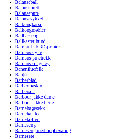
Balanseball
Balansebrett
Balansepute
Balansesykkel
Balkongkasse
Balkongmøbler
Ballbasseng
Ballkaster hund
Bambu Lab 3D-printer
Bambus dyne
Bambus putetrekk
Bambus sengetøy
Bananfluefelle
Banjo
Barberblad
Barbermaskin
Barbersett
Barbour jakke dame
Barbour jakke herre
Barnehagesekk
Barnekajakk
Barnekoffert
Barneseng
Barneseng med oppbevaring
Barnesete