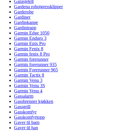
Garasjetelt
Gardena robotgressklipper
Garderobe
Gardiner
Gardinkappe
Gardintrapp
Garmin Edge 1050
Garmin Enduro 3
Garmin Epix Pro
Garmin Fenix 8
Garmin fenix 8 Pro
Garmin forerunner
Garmin forerunner 935
Garmin Forerunner 965
Garmin Tactix 8
Garmin Venu 3
Garmin Venu 3S
Garmin Venu 4
Gassalarm
Gassbrenner kjøkken
Gassgrill
Gasskomfyr
Gasskomfyrtopp
Gaver til barn
Gaver til han