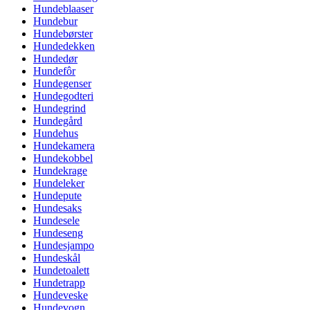
Hundeblaaser
Hundebur
Hundebørster
Hundedekken
Hundedør
Hundefôr
Hundegenser
Hundegodteri
Hundegrind
Hundegård
Hundehus
Hundekamera
Hundekobbel
Hundekrage
Hundeleker
Hundepute
Hundesaks
Hundesele
Hundeseng
Hundesjampo
Hundeskål
Hundetoalett
Hundetrapp
Hundeveske
Hundevogn