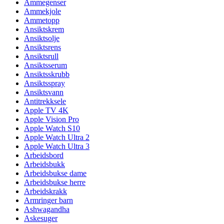
Ammegenser
Ammekjole
Ammetopp
Ansiktskrem
Ansiktsolje
Ansiktsrens
Ansiktsrull
Ansiktsserum
Ansiktsskrubb
Ansiktsspray
Ansiktsvann
Antitrekksele
Apple TV 4K
Apple Vision Pro
Apple Watch S10
Apple Watch Ultra 2
Apple Watch Ultra 3
Arbeidsbord
Arbeidsbukk
Arbeidsbukse dame
Arbeidsbukse herre
Arbeidskrakk
Armringer barn
Ashwagandha
Askesuger