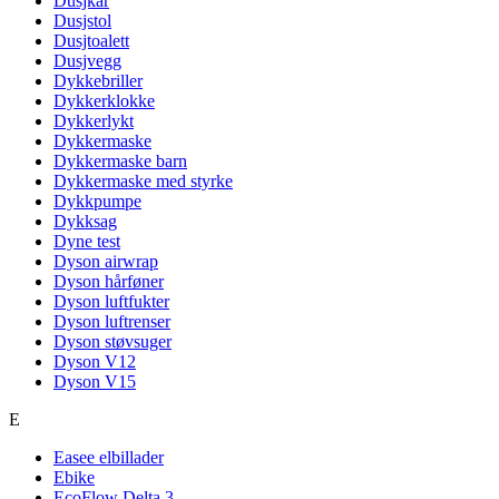
Dusjkar
Dusjstol
Dusjtoalett
Dusjvegg
Dykkebriller
Dykkerklokke
Dykkerlykt
Dykkermaske
Dykkermaske barn
Dykkermaske med styrke
Dykkpumpe
Dykksag
Dyne test
Dyson airwrap
Dyson hårføner
Dyson luftfukter
Dyson luftrenser
Dyson støvsuger
Dyson V12
Dyson V15
E
Easee elbillader
Ebike
EcoFlow Delta 3