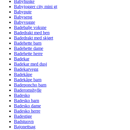
Babyhuske
Babyjogger city mini gt
Babypute
Babyseng
Babyvugge
Badebalje voksne
Badedrakt med ben
Badedrakt med skjørt
Badehette barn
Badehette dame
Badehette herre
Badekar
Badekar med dusj
Badekarvegg
Badekåpe
Badekåpe barn
Badeponcho barn
Baderomshylle
Badesko
Badesko barn
Badesko dame
Badesko herre
Badestige
Badstuovn
Bajonettsag