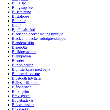
Billig speil
Billig sup brett
Bilsete hund
Bilstolpose
Biltørker
Biotin
Bjeffehalsbånd
Black and decker malingssprøyte
Black and decker robotgressklipper
Blandemaskin
Bleiebøtte
Bleiking av hår
Blekkpatron
Blender
Bliz solbriller
Blomsterkasse med benk
Blomsterkasse ute
Bluetooth høyttaler
Blålys briller barn
Blålysbriller
Bmx hjelm
Bmx sykkel
Boblebadekar
Boksehansker
Boksesekk