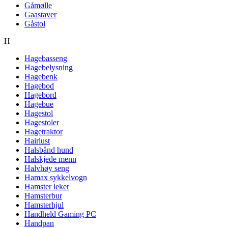
Gåmølle
Gaastaver
Gåstol
H
Hagebasseng
Hagebelysning
Hagebenk
Hagebod
Hagebord
Hagebue
Hagestol
Hagestoler
Hagetraktor
Hairlust
Halsbånd hund
Halskjede menn
Halvhøy seng
Hamax sykkelvogn
Hamster leker
Hamsterbur
Hamsterhjul
Handheld Gaming PC
Handpan