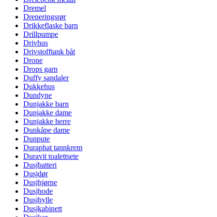
Dremel
Dreneringsrør
Drikkeflaske barn
Drillpumpe
Drivhus
Drivstofftank båt
Drone
Drops garn
Duffy sandaler
Dukkehus
Dundyne
Dunjakke barn
Dunjakke dame
Dunjakke herre
Dunkåpe dame
Dunpute
Duraphat tannkrem
Duravit toalettsete
Dusjbatteri
Dusjdør
Dusjhjørne
Dusjhode
Dusjhylle
Dusjkabinett