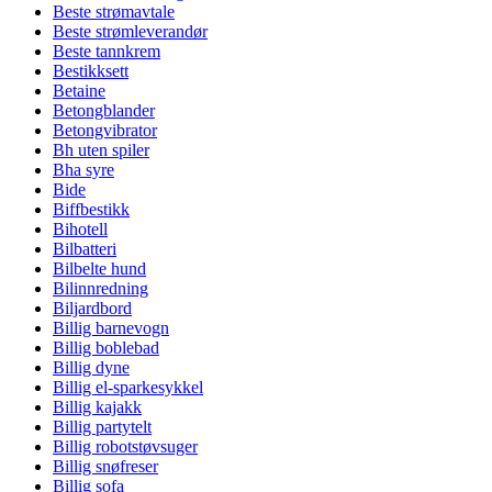
Beste strømavtale
Beste strømleverandør
Beste tannkrem
Bestikksett
Betaine
Betongblander
Betongvibrator
Bh uten spiler
Bha syre
Bide
Biffbestikk
Bihotell
Bilbatteri
Bilbelte hund
Bilinnredning
Biljardbord
Billig barnevogn
Billig boblebad
Billig dyne
Billig el-sparkesykkel
Billig kajakk
Billig partytelt
Billig robotstøvsuger
Billig snøfreser
Billig sofa