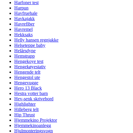
Harfoner test
Harpun
Havfruehale
Havkajakk
Havrefiber
Havremel
Hekksaks
Helly hansen regnjakke
Helseteppe baby
Helårsdyne
Hemstrapp
Hengekoye test
Hengekøyestativ
Hengende telt
Hengestol ute
Hengevugge
Hero 13 Black
Hestra votter barn
Hev-senk skrivebord
Highlighter
Hilleberg telt
Hip Thrust
Hjemmekino Projektor
Hjemmekinoanlegg
Hjulmonteringsvogn