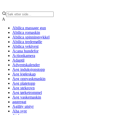
A
Abilica massage gun
Abilica romaskin
Abilica spinningsykkel
Abilica tredemølle
Abilica vektvest
Acana hundefor
Actionkamera
Adaptil
Adventskalender
Aeg induksjonstopp
Aeg kjøleskap
Aeg oppvaskmaskin
Aeg platetopp
Aeg stekeovn
Aeg tørketrommel
Aeg vaskemaskin
aggregat
Agility utstyr
Aha syre