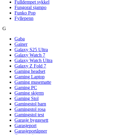
Fulldempet sykkel
Fungoral sjampo
Funko Pop
Fyllepenn
G
Gaba
Gainer
Galaxy S25 Ultra
Galaxy Watch 7
Galaxy Watch Ultra
Galaxy Z Fold 7
Gaming headset
Gaming Laptop
Gaming musematte
Gaming PC
Gaming skjerm
Gaming Stol
Gamingstol barn
Gamingstol rosa
Gamingstol test
Garasje byggesett
Garasjeport
Garasjeportåpner