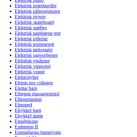
Elektrisk piano
Elektrisk potetskreller
Elektrisk påhengsmotor
Elektrisk rivjern
Elektrisk skateboard
Elektrisk snøfres
Elektrisk tannbørste test
Elektrisk trillebår
Elektrisk trommesett
Elektrisk tørkestativ
Elektrisk ugressfjerner
Elektrisk vinåpner
Elektrisk vippestol
Elektrisk vugge
Elektrolytter
Elemis pro collagen
Elgitar barn
Elitegun massasjepistol
Ellipsemaskin
Elmoped
Elsykkel barn
Elsykkel dame
Emaljekopp
Emberton II
Emmaljunga barnevogn