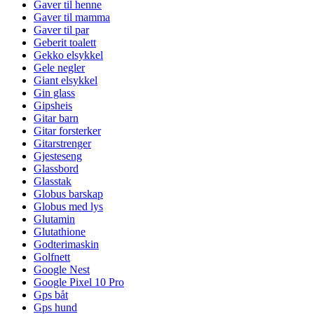
Gaver til henne
Gaver til mamma
Gaver til par
Geberit toalett
Gekko elsykkel
Gele negler
Giant elsykkel
Gin glass
Gipsheis
Gitar barn
Gitar forsterker
Gitarstrenger
Gjesteseng
Glassbord
Glasstak
Globus barskap
Globus med lys
Glutamin
Glutathione
Godterimaskin
Golfnett
Google Nest
Google Pixel 10 Pro
Gps båt
Gps hund