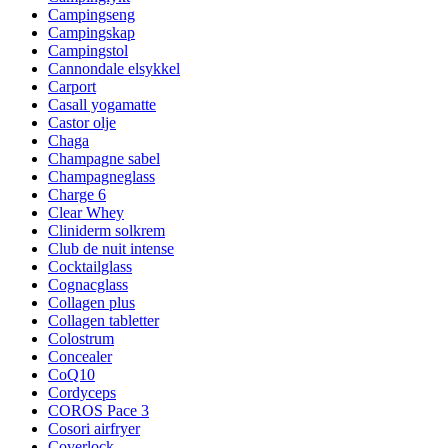
Campingseng
Campingskap
Campingstol
Cannondale elsykkel
Carport
Casall yogamatte
Castor olje
Chaga
Champagne sabel
Champagneglass
Charge 6
Clear Whey
Cliniderm solkrem
Club de nuit intense
Cocktailglass
Cognacglass
Collagen plus
Collagen tabletter
Colostrum
Concealer
CoQ10
Cordyceps
COROS Pace 3
Cosori airfryer
Coverlock