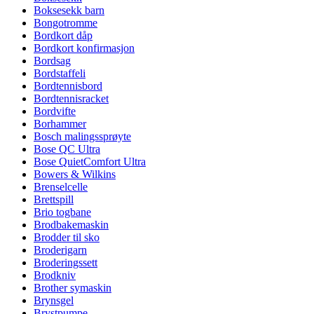
Boksesekk barn
Bongotromme
Bordkort dåp
Bordkort konfirmasjon
Bordsag
Bordstaffeli
Bordtennisbord
Bordtennisracket
Bordvifte
Borhammer
Bosch malingssprøyte
Bose QC Ultra
Bose QuietComfort Ultra
Bowers & Wilkins
Brenselcelle
Brettspill
Brio togbane
Brodbakemaskin
Brodder til sko
Broderigarn
Broderingssett
Brodkniv
Brother symaskin
Brynsgel
Brystpumpe