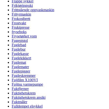
Frappe sykkel
Frikjøringsski
Frittstående oppvaskmaskin
Frityrmaskin
Frokostbrett
Frostvakt
Fruktpresse
fryseboks
Frysetørket vom
Fugepistol
Fuglebad
Fuglebur
Fuglekasse
Fuglekikkert
Fuglemat
Fuglemater
Fuglepigger
Fugleskremmer
Fujifilm X100VI
Fujitsu varmepumpe
Fuktfjerner
Fuktighetskrem
Fuktighetskrem ansikt
Fuktmåler
Fulldempet elsykkel