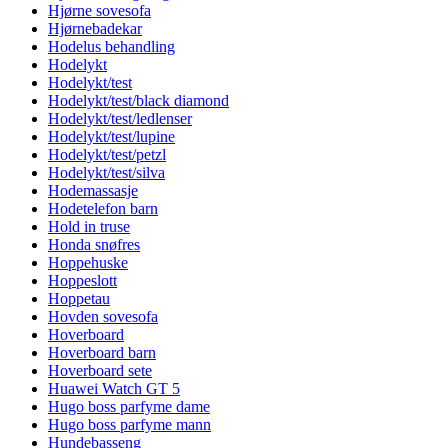
Hjørne sovesofa
Hjørnebadekar
Hodelus behandling
Hodelykt
Hodelykt/test
Hodelykt/test/black diamond
Hodelykt/test/ledlenser
Hodelykt/test/lupine
Hodelykt/test/petzl
Hodelykt/test/silva
Hodemassasje
Hodetelefon barn
Hold in truse
Honda snøfres
Hoppehuske
Hoppeslott
Hoppetau
Hovden sovesofa
Hoverboard
Hoverboard barn
Hoverboard sete
Huawei Watch GT 5
Hugo boss parfyme dame
Hugo boss parfyme mann
Hundebasseng