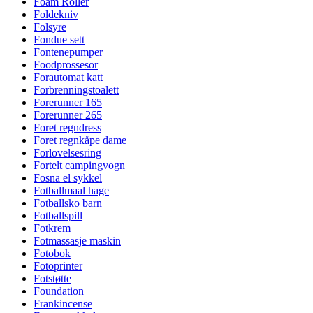
Foam Roller
Foldekniv
Folsyre
Fondue sett
Fontenepumper
Foodprossesor
Forautomat katt
Forbrenningstoalett
Forerunner 165
Forerunner 265
Foret regndress
Foret regnkåpe dame
Forlovelsesring
Fortelt campingvogn
Fosna el sykkel
Fotballmaal hage
Fotballsko barn
Fotballspill
Fotkrem
Fotmassasje maskin
Fotobok
Fotoprinter
Fotstøtte
Foundation
Frankincense