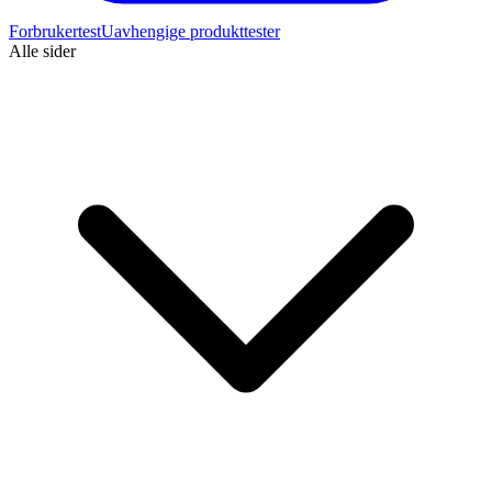
Forbrukertest
Uavhengige produkttester
Alle sider