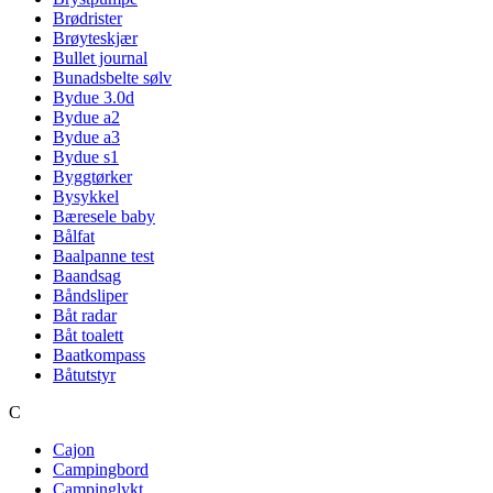
Brødrister
Brøyteskjær
Bullet journal
Bunadsbelte sølv
Bydue 3.0d
Bydue a2
Bydue a3
Bydue s1
Byggtørker
Bysykkel
Bæresele baby
Bålfat
Baalpanne test
Baandsag
Båndsliper
Båt radar
Båt toalett
Baatkompass
Båtutstyr
C
Cajon
Campingbord
Campinglykt