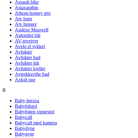
Assault bike
Astaxanthin
Athom homey pro
Atv barn
Atv henger
Audeze Maxwell
Autopilot båt
AV-receiver
Avelo el sykkel
Avfukter
Avfukter bad
Avfukter båt
Avfukter kjeller
Avtrekksvifte bad
Axkid one
B
Baby brezza
Babybilstol
Babybjørn vippestol
Babycall
Babycall med kamera
Babydyne
Babygym