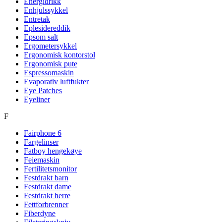
Energidrikk
Enhjulssykkel
Entretak
Eplesidereddik
Epsom salt
Ergometersykkel
Ergonomisk kontorstol
Ergonomisk pute
Espressomaskin
Evaporativ luftfukter
Eye Patches
Eyeliner
F
Fairphone 6
Fargelinser
Fatboy hengekøye
Feiemaskin
Fertilitetsmonitor
Festdrakt barn
Festdrakt dame
Festdrakt herre
Fettforbrenner
Fiberdyne