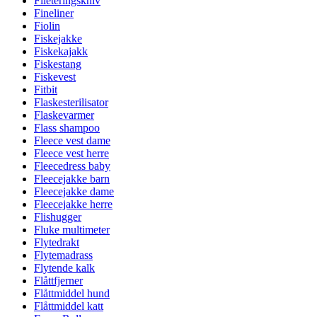
Fileteringskniv
Fineliner
Fiolin
Fiskejakke
Fiskekajakk
Fiskestang
Fiskevest
Fitbit
Flaskesterilisator
Flaskevarmer
Flass shampoo
Fleece vest dame
Fleece vest herre
Fleecedress baby
Fleecejakke barn
Fleecejakke dame
Fleecejakke herre
Flishugger
Fluke multimeter
Flytedrakt
Flytemadrass
Flytende kalk
Flåttfjerner
Flåttmiddel hund
Flåttmiddel katt