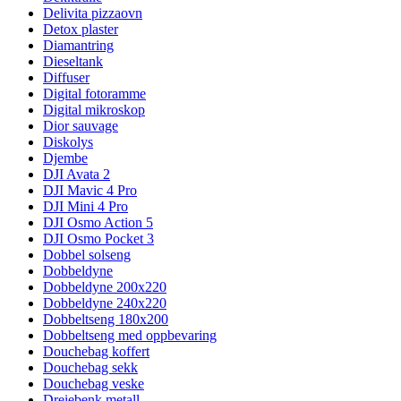
Delivita pizzaovn
Detox plaster
Diamantring
Dieseltank
Diffuser
Digital fotoramme
Digital mikroskop
Dior sauvage
Diskolys
Djembe
DJI Avata 2
DJI Mavic 4 Pro
DJI Mini 4 Pro
DJI Osmo Action 5
DJI Osmo Pocket 3
Dobbel solseng
Dobbeldyne
Dobbeldyne 200x220
Dobbeldyne 240x220
Dobbeltseng 180x200
Dobbeltseng med oppbevaring
Douchebag koffert
Douchebag sekk
Douchebag veske
Dreiebenk metall