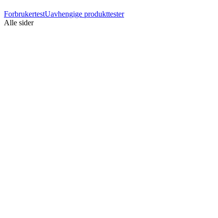
Forbrukertest
Uavhengige produkttester
Alle sider