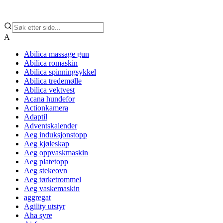
A
Abilica massage gun
Abilica romaskin
Abilica spinningsykkel
Abilica tredemølle
Abilica vektvest
Acana hundefor
Actionkamera
Adaptil
Adventskalender
Aeg induksjonstopp
Aeg kjøleskap
Aeg oppvaskmaskin
Aeg platetopp
Aeg stekeovn
Aeg tørketrommel
Aeg vaskemaskin
aggregat
Agility utstyr
Aha syre