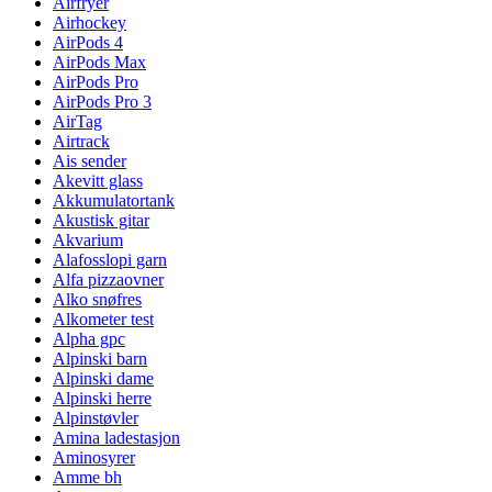
Airfryer
Airhockey
AirPods 4
AirPods Max
AirPods Pro
AirPods Pro 3
AirTag
Airtrack
Ais sender
Akevitt glass
Akkumulatortank
Akustisk gitar
Akvarium
Alafosslopi garn
Alfa pizzaovner
Alko snøfres
Alkometer test
Alpha gpc
Alpinski barn
Alpinski dame
Alpinski herre
Alpinstøvler
Amina ladestasjon
Aminosyrer
Amme bh