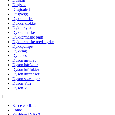
Dusjkar
Dusjstol
Dusjtoalett
Dusjvegg
Dykkebriller
Dykkerklokke
Dykkerlykt
Dykkermaske
Dykkermaske barn
Dykkermaske med styrke
Dykkpumpe
Dykksag
Dyne test
Dyson airwrap
Dyson hårføner
Dyson luftfukter
Dyson luftrenser
Dyson støvsuger
Dyson V12
Dyson V15
E
Easee elbillader
Ebike
EcoFlow Delta 3