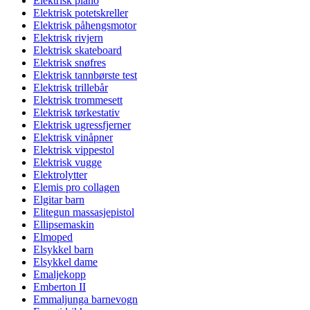
Elektrisk piano
Elektrisk potetskreller
Elektrisk påhengsmotor
Elektrisk rivjern
Elektrisk skateboard
Elektrisk snøfres
Elektrisk tannbørste test
Elektrisk trillebår
Elektrisk trommesett
Elektrisk tørkestativ
Elektrisk ugressfjerner
Elektrisk vinåpner
Elektrisk vippestol
Elektrisk vugge
Elektrolytter
Elemis pro collagen
Elgitar barn
Elitegun massasjepistol
Ellipsemaskin
Elmoped
Elsykkel barn
Elsykkel dame
Emaljekopp
Emberton II
Emmaljunga barnevogn