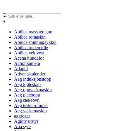
A
Abilica massage gun
Abilica romaskin
Abilica spinningsykkel
Abilica tredemølle
Abilica vektvest
Acana hundefor
Actionkamera
Adaptil
Adventskalender
Aeg induksjonstopp
Aeg kjøleskap
Aeg oppvaskmaskin
Aeg platetopp
Aeg stekeovn
Aeg tørketrommel
Aeg vaskemaskin
aggregat
Agility utstyr
Aha syre