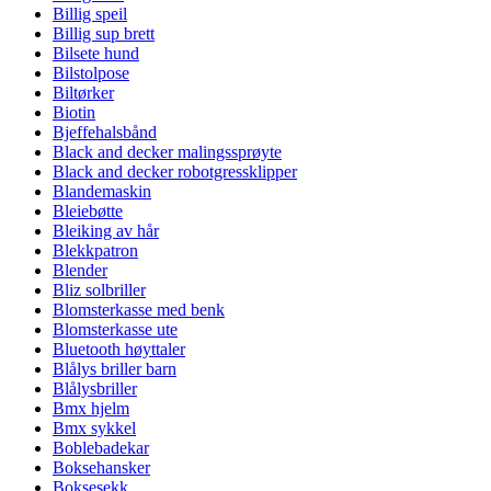
Billig speil
Billig sup brett
Bilsete hund
Bilstolpose
Biltørker
Biotin
Bjeffehalsbånd
Black and decker malingssprøyte
Black and decker robotgressklipper
Blandemaskin
Bleiebøtte
Bleiking av hår
Blekkpatron
Blender
Bliz solbriller
Blomsterkasse med benk
Blomsterkasse ute
Bluetooth høyttaler
Blålys briller barn
Blålysbriller
Bmx hjelm
Bmx sykkel
Boblebadekar
Boksehansker
Boksesekk