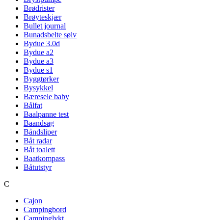
Brødrister
Brøyteskjær
Bullet journal
Bunadsbelte sølv
Bydue 3.0d
Bydue a2
Bydue a3
Bydue s1
Byggtørker
Bysykkel
Bæresele baby
Bålfat
Baalpanne test
Baandsag
Båndsliper
Båt radar
Båt toalett
Baatkompass
Båtutstyr
C
Cajon
Campingbord
Campinglykt