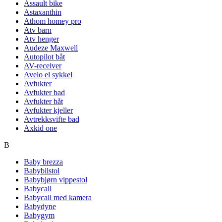
Assault bike
Astaxanthin
Athom homey pro
Atv barn
Atv henger
Audeze Maxwell
Autopilot båt
AV-receiver
Avelo el sykkel
Avfukter
Avfukter bad
Avfukter båt
Avfukter kjeller
Avtrekksvifte bad
Axkid one
B
Baby brezza
Babybilstol
Babybjørn vippestol
Babycall
Babycall med kamera
Babydyne
Babygym