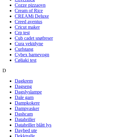
Cozze pizzaovn
Cream of Rice
CREAMi Deluxe
Creed aventus
Cricut maker
Crp test
Cub cadet snøfreser
Cura vektdyne
Curlstang
Cybex barnevogn
Cøliaki test
D
Dagkrem
Dagseng
Dagslyslampe
Dale garn
Dampkokere
Dampvasker
Dashcam
Databriller
Databriller blått lys
Daybed ute
Dekktralle