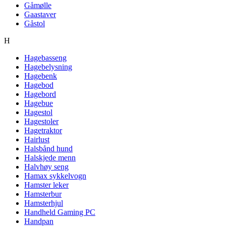
Gåmølle
Gaastaver
Gåstol
H
Hagebasseng
Hagebelysning
Hagebenk
Hagebod
Hagebord
Hagebue
Hagestol
Hagestoler
Hagetraktor
Hairlust
Halsbånd hund
Halskjede menn
Halvhøy seng
Hamax sykkelvogn
Hamster leker
Hamsterbur
Hamsterhjul
Handheld Gaming PC
Handpan