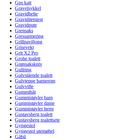
Gps katt
Gravelsykkel
Gravidbelte
Graviditetstest
Gravidpute
Grensaks
Gressarmering
Grillpaviljong
Grisevekt
Grit X2 Pro
Grohe toalett
Grønsakskniv
Gullring
Gulvstående toalett
Gulvteppe barnerom
Gulvvifte
Gummibåt
Gummistøvler barn
Gummistøvler dame
Gummistøvler herre
Gustavsberg toalett
Gustavsberg toalettsete
Gyngestol
Gyngestol utemøbel
Gåbil