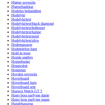
Hjørne sovesofa
Hjørnebadekar
Hodelus behandling
Hodelykt
Hodelykt/test
Hodelykt/test/black diamond
Hodelykt/test/ledlenser
Hodelykt/test/lupine
Hodelykt/test/petzl
Hodelykt/test/silva
Hodemassasje
Hodetelefon barn
Hold in truse
Honda snøfres
Hoppehuske
Hoppeslott
Hoppetau
Hovden sovesofa
Hoverboard
Hoverboard barn
Hoverboard sete
Huawei Watch GT 5
Hugo boss parfyme dame
Hugo boss parfyme mann
Hundebasseng