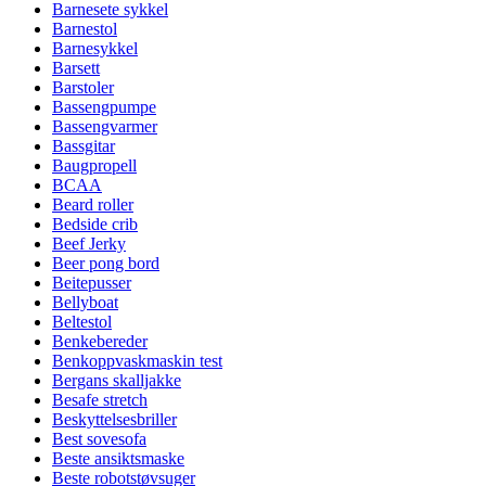
Barnesete sykkel
Barnestol
Barnesykkel
Barsett
Barstoler
Bassengpumpe
Bassengvarmer
Bassgitar
Baugpropell
BCAA
Beard roller
Bedside crib
Beef Jerky
Beer pong bord
Beitepusser
Bellyboat
Beltestol
Benkebereder
Benkoppvaskmaskin test
Bergans skalljakke
Besafe stretch
Beskyttelsesbriller
Best sovesofa
Beste ansiktsmaske
Beste robotstøvsuger