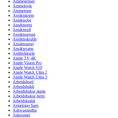
Ammegenser
Ammekjole
Ammetopp
Ansiktskrem
Ansiktsolje
Ansiktsrens
Ansiktsrull
Ansiktsserum
Ansiktsskrubb
Ansiktsspray
Ansiktsvann
Antitrekksele
Apple TV 4K
Apple Vision Pro
Apple Watch S10
Apple Watch Ultra 2
Apple Watch Ultra 3
Arbeidsbord
Arbeidsbukk
Arbeidsbukse dame
Arbeidsbukse herre
Arbeidskrakk
Armringer barn
Ashwagandha
Askesuger