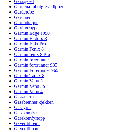
Garasjetelt
Gardena robotgressklipper
Garderobe
Gardiner
Gardinkappe
Gardintrapp
Garmin Edge 1050
Garmin Enduro 3
Garmin Epix Pro
Garmin Fenix 8
Garmin fenix 8 Pro
Garmin forerunner
Garmin forerunner 935
Garmin Forerunner 965
Garmin Tactix 8
Garmin Venu 3
Garmin Venu 3S
Garmin Venu 4
Gassalarm
Gassbrenner kjøkken
Gassgrill
Gasskomfyr
Gasskomfyrtopp
Gaver til barn
Gaver til han