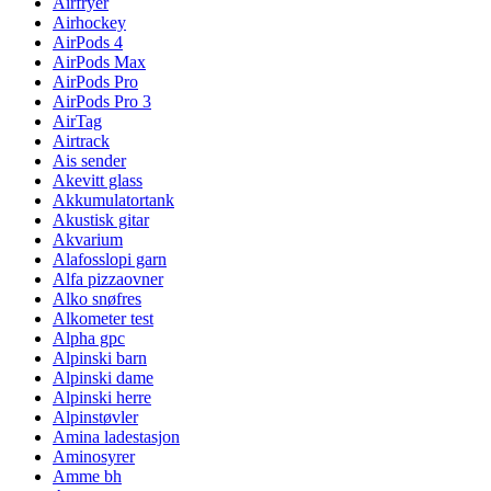
Airfryer
Airhockey
AirPods 4
AirPods Max
AirPods Pro
AirPods Pro 3
AirTag
Airtrack
Ais sender
Akevitt glass
Akkumulatortank
Akustisk gitar
Akvarium
Alafosslopi garn
Alfa pizzaovner
Alko snøfres
Alkometer test
Alpha gpc
Alpinski barn
Alpinski dame
Alpinski herre
Alpinstøvler
Amina ladestasjon
Aminosyrer
Amme bh