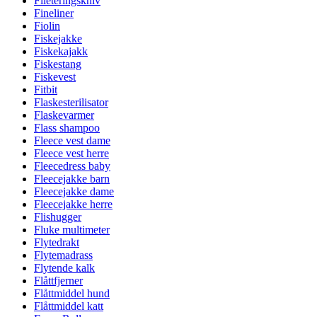
Fileteringskniv
Fineliner
Fiolin
Fiskejakke
Fiskekajakk
Fiskestang
Fiskevest
Fitbit
Flaskesterilisator
Flaskevarmer
Flass shampoo
Fleece vest dame
Fleece vest herre
Fleecedress baby
Fleecejakke barn
Fleecejakke dame
Fleecejakke herre
Flishugger
Fluke multimeter
Flytedrakt
Flytemadrass
Flytende kalk
Flåttfjerner
Flåttmiddel hund
Flåttmiddel katt