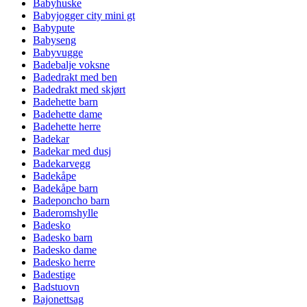
Babyhuske
Babyjogger city mini gt
Babypute
Babyseng
Babyvugge
Badebalje voksne
Badedrakt med ben
Badedrakt med skjørt
Badehette barn
Badehette dame
Badehette herre
Badekar
Badekar med dusj
Badekarvegg
Badekåpe
Badekåpe barn
Badeponcho barn
Baderomshylle
Badesko
Badesko barn
Badesko dame
Badesko herre
Badestige
Badstuovn
Bajonettsag