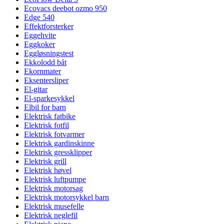
Ecovacs deebot ozmo 950
Edge 540
Effektforsterker
Eggehvite
Eggkoker
Eggløsningstest
Ekkolodd båt
Ekornmater
Eksentersliper
El-gitar
El-sparkesykkel
Elbil for barn
Elektrisk fatbike
Elektrisk fotfil
Elektrisk fotvarmer
Elektrisk gardinskinne
Elektrisk gressklipper
Elektrisk grill
Elektrisk høvel
Elektrisk luftpumpe
Elektrisk motorsag
Elektrisk motorsykkel barn
Elektrisk musefelle
Elektrisk neglefil