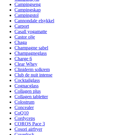
Campingseng
Campingskap
Campingstol
Cannondale elsykkel
Carport
Casall yogamatte
Castor olje
Chaga
Champagne sabel
Champagneglass
Charge 6
Clear Whey
Cliniderm solkrem
Club de nuit intense
Cocktailglass
Cognacglass
Collagen plus
Collagen tabletter
Colostrum
Concealer
CoQ10
Cordyceps
COROS Pace 3
Cosori airfryer
Coverlock