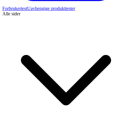
Forbrukertest
Uavhengige produkttester
Alle sider