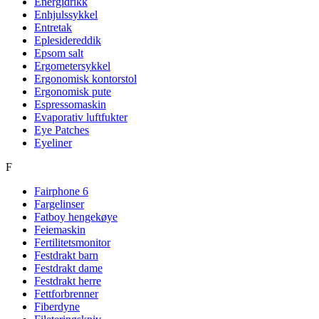
Energidrikk
Enhjulssykkel
Entretak
Eplesidereddik
Epsom salt
Ergometersykkel
Ergonomisk kontorstol
Ergonomisk pute
Espressomaskin
Evaporativ luftfukter
Eye Patches
Eyeliner
F
Fairphone 6
Fargelinser
Fatboy hengekøye
Feiemaskin
Fertilitetsmonitor
Festdrakt barn
Festdrakt dame
Festdrakt herre
Fettforbrenner
Fiberdyne