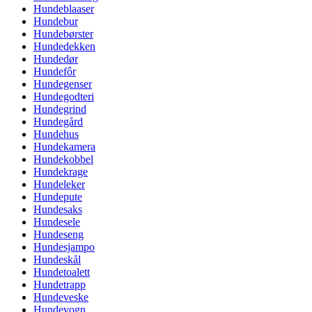
Hundeblaaser
Hundebur
Hundebørster
Hundedekken
Hundedør
Hundefôr
Hundegenser
Hundegodteri
Hundegrind
Hundegård
Hundehus
Hundekamera
Hundekobbel
Hundekrage
Hundeleker
Hundepute
Hundesaks
Hundesele
Hundeseng
Hundesjampo
Hundeskål
Hundetoalett
Hundetrapp
Hundeveske
Hundevogn