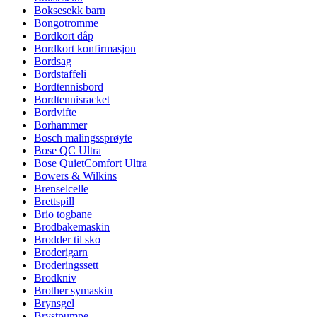
Boksesekk barn
Bongotromme
Bordkort dåp
Bordkort konfirmasjon
Bordsag
Bordstaffeli
Bordtennisbord
Bordtennisracket
Bordvifte
Borhammer
Bosch malingssprøyte
Bose QC Ultra
Bose QuietComfort Ultra
Bowers & Wilkins
Brenselcelle
Brettspill
Brio togbane
Brodbakemaskin
Brodder til sko
Broderigarn
Broderingssett
Brodkniv
Brother symaskin
Brynsgel
Brystpumpe