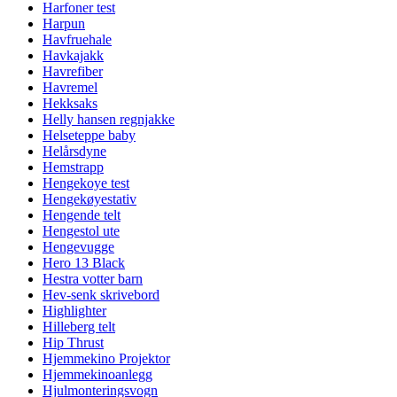
Harfoner test
Harpun
Havfruehale
Havkajakk
Havrefiber
Havremel
Hekksaks
Helly hansen regnjakke
Helseteppe baby
Helårsdyne
Hemstrapp
Hengekoye test
Hengekøyestativ
Hengende telt
Hengestol ute
Hengevugge
Hero 13 Black
Hestra votter barn
Hev-senk skrivebord
Highlighter
Hilleberg telt
Hip Thrust
Hjemmekino Projektor
Hjemmekinoanlegg
Hjulmonteringsvogn