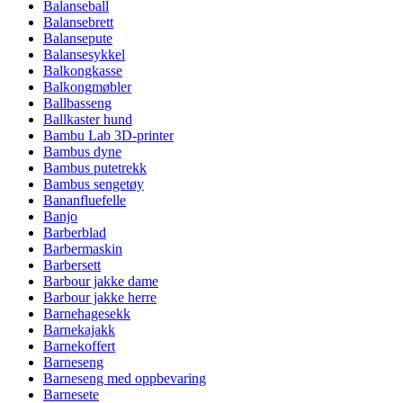
Balanseball
Balansebrett
Balansepute
Balansesykkel
Balkongkasse
Balkongmøbler
Ballbasseng
Ballkaster hund
Bambu Lab 3D-printer
Bambus dyne
Bambus putetrekk
Bambus sengetøy
Bananfluefelle
Banjo
Barberblad
Barbermaskin
Barbersett
Barbour jakke dame
Barbour jakke herre
Barnehagesekk
Barnekajakk
Barnekoffert
Barneseng
Barneseng med oppbevaring
Barnesete