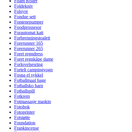
Foam Roller
Foldekniv
Folsyre
Fondue sett
Fontenepumper
Foodprossesor
Forautomat katt
Forbrenningstoalett
Forerunner 165
Forerunner 265
Foret regndress
Foret regnkåpe dame
Forlovelsesring
Fortelt campingvogn
Fosna el sykkel
Fotballmaal hage
Fotballsko barn
Fotballspill
Fotkrem
Fotmassasje maskin
Fotobok
Fotoprinter
Fotstøtte
Foundation
Frankincense