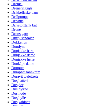
Dremel
Dreneringsrør
Drikkeflaske barn
Drillpumpe
Drivhus
Drivstofftank båt
Drone
Drops garn
Duffy sandaler
Dukkehus
Dundyne
Dunjakke barn
Dunjakke dame
Dunjakke herre
Dunkåpe dame
Dunpute
Duraphat tannkrem
Duravit toalettsete
Dusjbatteri
Dusjdør
Dusjhjørne
Dusjhode
Dusjhylle
Dusjkabinett