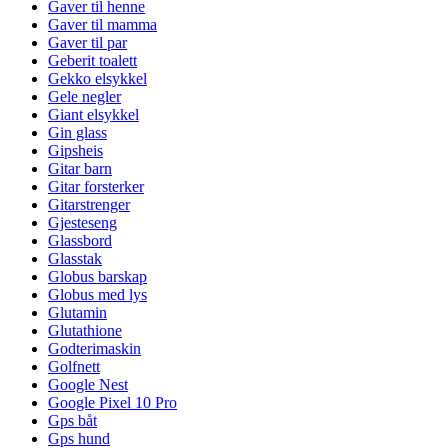
Gaver til henne
Gaver til mamma
Gaver til par
Geberit toalett
Gekko elsykkel
Gele negler
Giant elsykkel
Gin glass
Gipsheis
Gitar barn
Gitar forsterker
Gitarstrenger
Gjesteseng
Glassbord
Glasstak
Globus barskap
Globus med lys
Glutamin
Glutathione
Godterimaskin
Golfnett
Google Nest
Google Pixel 10 Pro
Gps båt
Gps hund