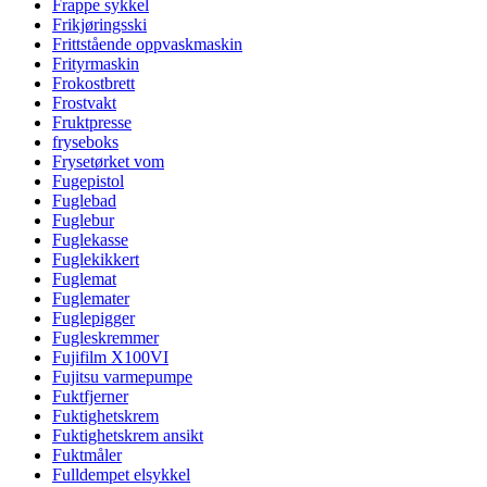
Frappe sykkel
Frikjøringsski
Frittstående oppvaskmaskin
Frityrmaskin
Frokostbrett
Frostvakt
Fruktpresse
fryseboks
Frysetørket vom
Fugepistol
Fuglebad
Fuglebur
Fuglekasse
Fuglekikkert
Fuglemat
Fuglemater
Fuglepigger
Fugleskremmer
Fujifilm X100VI
Fujitsu varmepumpe
Fuktfjerner
Fuktighetskrem
Fuktighetskrem ansikt
Fuktmåler
Fulldempet elsykkel