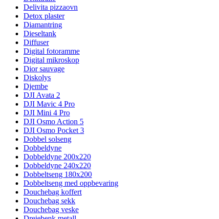
Delivita pizzaovn
Detox plaster
Diamantring
Dieseltank
Diffuser
Digital fotoramme
Digital mikroskop
Dior sauvage
Diskolys
Djembe
DJI Avata 2
DJI Mavic 4 Pro
DJI Mini 4 Pro
DJI Osmo Action 5
DJI Osmo Pocket 3
Dobbel solseng
Dobbeldyne
Dobbeldyne 200x220
Dobbeldyne 240x220
Dobbeltseng 180x200
Dobbeltseng med oppbevaring
Douchebag koffert
Douchebag sekk
Douchebag veske
Dreiebenk metall