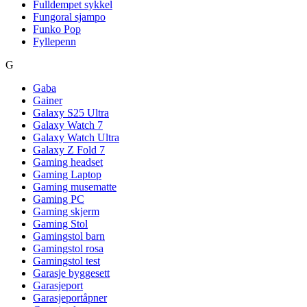
Fulldempet sykkel
Fungoral sjampo
Funko Pop
Fyllepenn
G
Gaba
Gainer
Galaxy S25 Ultra
Galaxy Watch 7
Galaxy Watch Ultra
Galaxy Z Fold 7
Gaming headset
Gaming Laptop
Gaming musematte
Gaming PC
Gaming skjerm
Gaming Stol
Gamingstol barn
Gamingstol rosa
Gamingstol test
Garasje byggesett
Garasjeport
Garasjeportåpner