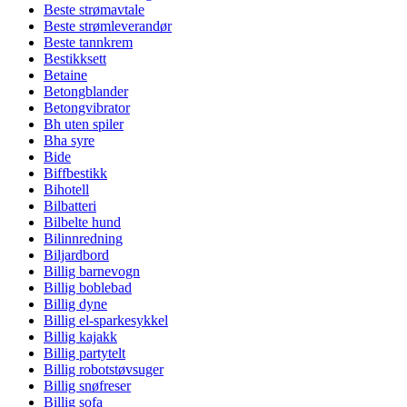
Beste strømavtale
Beste strømleverandør
Beste tannkrem
Bestikksett
Betaine
Betongblander
Betongvibrator
Bh uten spiler
Bha syre
Bide
Biffbestikk
Bihotell
Bilbatteri
Bilbelte hund
Bilinnredning
Biljardbord
Billig barnevogn
Billig boblebad
Billig dyne
Billig el-sparkesykkel
Billig kajakk
Billig partytelt
Billig robotstøvsuger
Billig snøfreser
Billig sofa