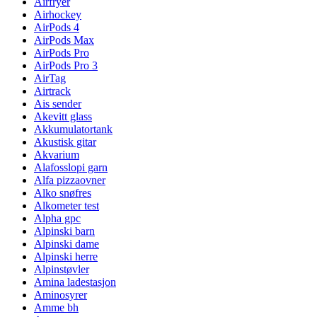
Airfryer
Airhockey
AirPods 4
AirPods Max
AirPods Pro
AirPods Pro 3
AirTag
Airtrack
Ais sender
Akevitt glass
Akkumulatortank
Akustisk gitar
Akvarium
Alafosslopi garn
Alfa pizzaovner
Alko snøfres
Alkometer test
Alpha gpc
Alpinski barn
Alpinski dame
Alpinski herre
Alpinstøvler
Amina ladestasjon
Aminosyrer
Amme bh