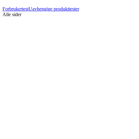
Forbrukertest
Uavhengige produkttester
Alle sider