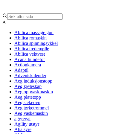
A
Abilica massage gun
Abilica romaskin
Abilica spinningsykkel
Abilica tredemølle
Abilica vektvest
Acana hundefor
Actionkamera
Adaptil
Adventskalender
Aeg induksjonstopp
Aeg kjøleskap
Aeg oppvaskmaskin
Aeg platetopp
Aeg stekeovn
Aeg tørketrommel
Aeg vaskemaskin
aggregat
Agility utstyr
Aha syre