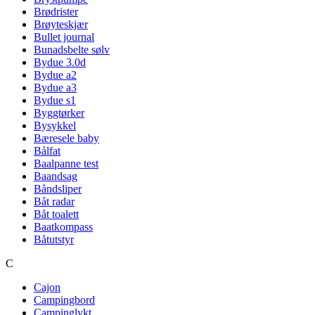
Brødrister
Brøyteskjær
Bullet journal
Bunadsbelte sølv
Bydue 3.0d
Bydue a2
Bydue a3
Bydue s1
Byggtørker
Bysykkel
Bæresele baby
Bålfat
Baalpanne test
Baandsag
Båndsliper
Båt radar
Båt toalett
Baatkompass
Båtutstyr
C
Cajon
Campingbord
Campinglykt