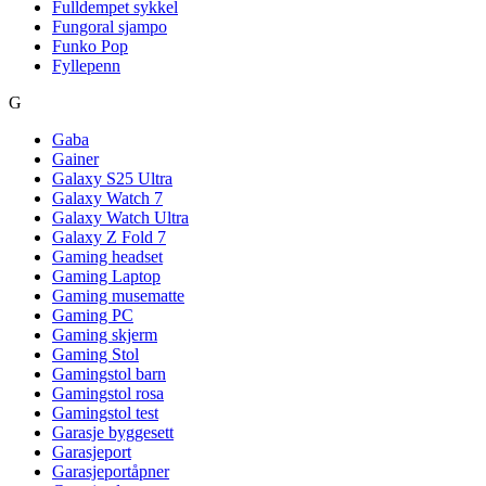
Fulldempet sykkel
Fungoral sjampo
Funko Pop
Fyllepenn
G
Gaba
Gainer
Galaxy S25 Ultra
Galaxy Watch 7
Galaxy Watch Ultra
Galaxy Z Fold 7
Gaming headset
Gaming Laptop
Gaming musematte
Gaming PC
Gaming skjerm
Gaming Stol
Gamingstol barn
Gamingstol rosa
Gamingstol test
Garasje byggesett
Garasjeport
Garasjeportåpner