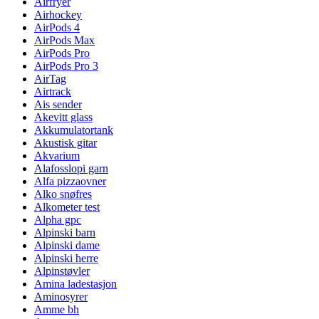
Airfryer
Airhockey
AirPods 4
AirPods Max
AirPods Pro
AirPods Pro 3
AirTag
Airtrack
Ais sender
Akevitt glass
Akkumulatortank
Akustisk gitar
Akvarium
Alafosslopi garn
Alfa pizzaovner
Alko snøfres
Alkometer test
Alpha gpc
Alpinski barn
Alpinski dame
Alpinski herre
Alpinstøvler
Amina ladestasjon
Aminosyrer
Amme bh