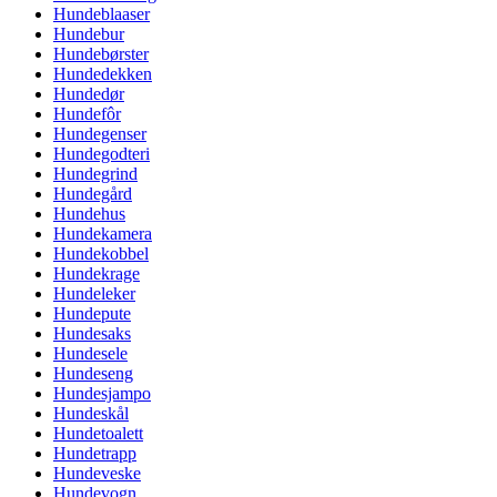
Hundeblaaser
Hundebur
Hundebørster
Hundedekken
Hundedør
Hundefôr
Hundegenser
Hundegodteri
Hundegrind
Hundegård
Hundehus
Hundekamera
Hundekobbel
Hundekrage
Hundeleker
Hundepute
Hundesaks
Hundesele
Hundeseng
Hundesjampo
Hundeskål
Hundetoalett
Hundetrapp
Hundeveske
Hundevogn