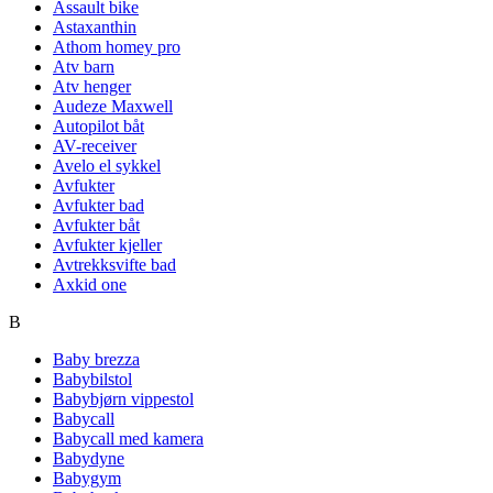
Assault bike
Astaxanthin
Athom homey pro
Atv barn
Atv henger
Audeze Maxwell
Autopilot båt
AV-receiver
Avelo el sykkel
Avfukter
Avfukter bad
Avfukter båt
Avfukter kjeller
Avtrekksvifte bad
Axkid one
B
Baby brezza
Babybilstol
Babybjørn vippestol
Babycall
Babycall med kamera
Babydyne
Babygym