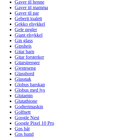
Gaver til henne
Gaver til mamma
Gaver til par
Geberit toalett
Gekko elsykkel
Gele negler
Giant elsykkel
Gin glass
Gipsheis
Gitar barn
Gitar forsterker
Gitarstrenger
Gjesteseng
Glassbord
Glasstak
Globus barskap
Globus med lys
Glutamin
Glutathione
Godterimaskin
Golfnett
Google Nest
Google Pixel 10 Pro
Gps båt
Gps hund