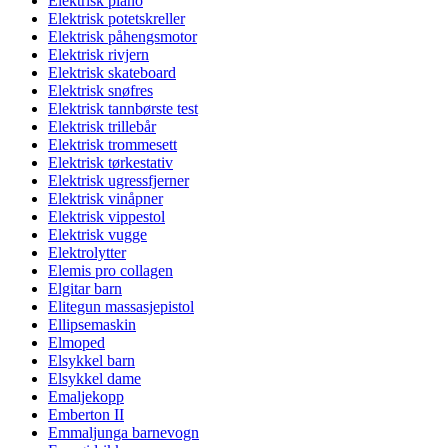
Elektrisk piano
Elektrisk potetskreller
Elektrisk påhengsmotor
Elektrisk rivjern
Elektrisk skateboard
Elektrisk snøfres
Elektrisk tannbørste test
Elektrisk trillebår
Elektrisk trommesett
Elektrisk tørkestativ
Elektrisk ugressfjerner
Elektrisk vinåpner
Elektrisk vippestol
Elektrisk vugge
Elektrolytter
Elemis pro collagen
Elgitar barn
Elitegun massasjepistol
Ellipsemaskin
Elmoped
Elsykkel barn
Elsykkel dame
Emaljekopp
Emberton II
Emmaljunga barnevogn