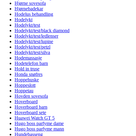
Hjørne sovesofa
Hjørnebadekar
Hodelus behandling
Hodelykt
Hodelykt/test
Hodelykt/test/black diamond
Hodelykt/test/ledlenser
Hodelykt/test/lupine
Hodelykt/test/petzl
Hodelykt/test/silva
Hodemassasje
Hodetelefon barn
Hold in truse
Honda snøfres
Hoppehuske
Hoppeslott
Hoppetau
Hovden sovesofa
Hoverboard
Hoverboard barn
Hoverboard sete
Huawei Watch GT 5
Hugo boss parfyme dame
Hugo boss parfyme mann
Hundebasseng