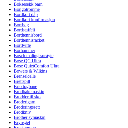
Boksesekk barn
Bongotromme
Bordkort dåp
Bordkort konfirmasjon
Bordsag
Bordstaffeli
Bordtennisbord
Bordtennisracket
Bordvifte
Borhammer
Bosch malingssprøyte
Bose QC Ultra
Bose QuietComfort Ultra
Bowers & Wilkins
Brenselcelle
Brettspill
Brio togbane
Brodbakemaskin
Brodder til sko
Broderigarn
Broderingssett
Brodkniv
Brother symaskin
Brynsgel
Brystpumpe