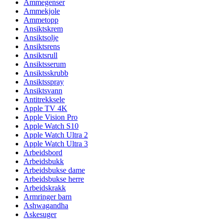
Ammegenser
Ammekjole
Ammetopp
Ansiktskrem
Ansiktsolje
Ansiktsrens
Ansiktsrull
Ansiktsserum
Ansiktsskrubb
Ansiktsspray
Ansiktsvann
Antitrekksele
Apple TV 4K
Apple Vision Pro
Apple Watch S10
Apple Watch Ultra 2
Apple Watch Ultra 3
Arbeidsbord
Arbeidsbukk
Arbeidsbukse dame
Arbeidsbukse herre
Arbeidskrakk
Armringer barn
Ashwagandha
Askesuger