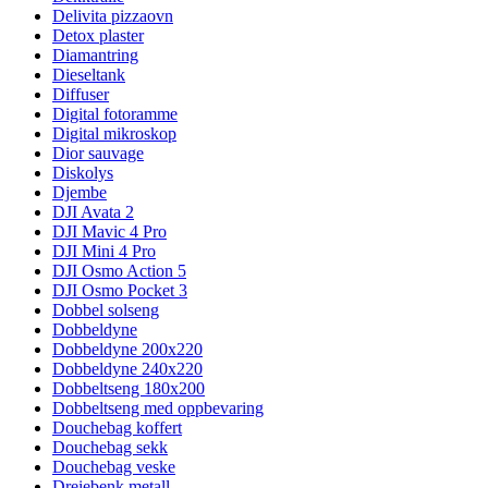
Delivita pizzaovn
Detox plaster
Diamantring
Dieseltank
Diffuser
Digital fotoramme
Digital mikroskop
Dior sauvage
Diskolys
Djembe
DJI Avata 2
DJI Mavic 4 Pro
DJI Mini 4 Pro
DJI Osmo Action 5
DJI Osmo Pocket 3
Dobbel solseng
Dobbeldyne
Dobbeldyne 200x220
Dobbeldyne 240x220
Dobbeltseng 180x200
Dobbeltseng med oppbevaring
Douchebag koffert
Douchebag sekk
Douchebag veske
Dreiebenk metall