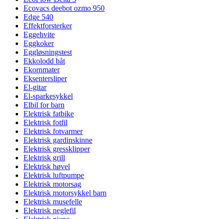
Ecovacs deebot ozmo 950
Edge 540
Effektforsterker
Eggehvite
Eggkoker
Eggløsningstest
Ekkolodd båt
Ekornmater
Eksentersliper
El-gitar
El-sparkesykkel
Elbil for barn
Elektrisk fatbike
Elektrisk fotfil
Elektrisk fotvarmer
Elektrisk gardinskinne
Elektrisk gressklipper
Elektrisk grill
Elektrisk høvel
Elektrisk luftpumpe
Elektrisk motorsag
Elektrisk motorsykkel barn
Elektrisk musefelle
Elektrisk neglefil