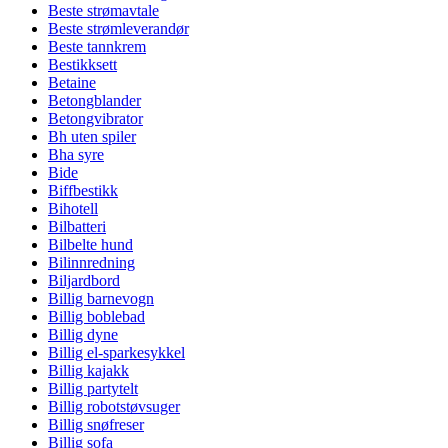
Beste strømavtale
Beste strømleverandør
Beste tannkrem
Bestikksett
Betaine
Betongblander
Betongvibrator
Bh uten spiler
Bha syre
Bide
Biffbestikk
Bihotell
Bilbatteri
Bilbelte hund
Bilinnredning
Biljardbord
Billig barnevogn
Billig boblebad
Billig dyne
Billig el-sparkesykkel
Billig kajakk
Billig partytelt
Billig robotstøvsuger
Billig snøfreser
Billig sofa