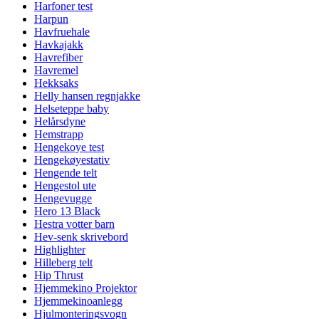
Harfoner test
Harpun
Havfruehale
Havkajakk
Havrefiber
Havremel
Hekksaks
Helly hansen regnjakke
Helseteppe baby
Helårsdyne
Hemstrapp
Hengekoye test
Hengekøyestativ
Hengende telt
Hengestol ute
Hengevugge
Hero 13 Black
Hestra votter barn
Hev-senk skrivebord
Highlighter
Hilleberg telt
Hip Thrust
Hjemmekino Projektor
Hjemmekinoanlegg
Hjulmonteringsvogn