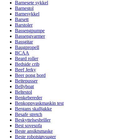
Barnesete sykkel
Barnestol
Barnesykkel
Barsett
Barstoler
Bassengpumpe
Bassengvarmer
Bassgitar
Baugpropell
BCAA
Beard roller
Bedside crib
Beef Jerky
Beer pong bord
Beitepusser
Bellyboat
Beltestol
Benkebereder
Benkoppvaskmaskin test
Bergans skalljakke
Besafe stretch
Beskyttelsesbriller
Best sovesofa
Beste ansiktsmaske
Beste robotstøvsuger