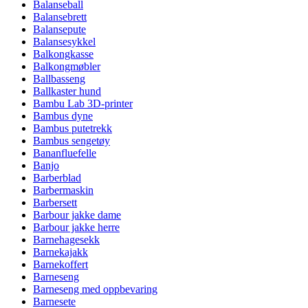
Balanseball
Balansebrett
Balansepute
Balansesykkel
Balkongkasse
Balkongmøbler
Ballbasseng
Ballkaster hund
Bambu Lab 3D-printer
Bambus dyne
Bambus putetrekk
Bambus sengetøy
Bananfluefelle
Banjo
Barberblad
Barbermaskin
Barbersett
Barbour jakke dame
Barbour jakke herre
Barnehagesekk
Barnekajakk
Barnekoffert
Barneseng
Barneseng med oppbevaring
Barnesete