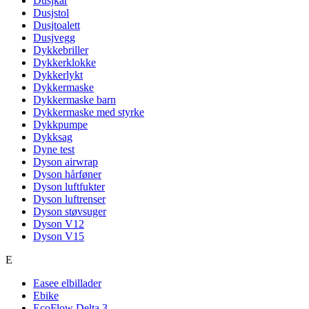
Dusjkar
Dusjstol
Dusjtoalett
Dusjvegg
Dykkebriller
Dykkerklokke
Dykkerlykt
Dykkermaske
Dykkermaske barn
Dykkermaske med styrke
Dykkpumpe
Dykksag
Dyne test
Dyson airwrap
Dyson hårføner
Dyson luftfukter
Dyson luftrenser
Dyson støvsuger
Dyson V12
Dyson V15
E
Easee elbillader
Ebike
EcoFlow Delta 3