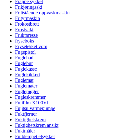
Frappe sykkel
Frikjøringsski
Frittstående oppvaskmaskin
Frityrmaskin
Frokostbrett
Frostvakt
Fruktpresse
fryseboks
Frysetørket vom
Fugepistol
Fuglebad
Fuglebur
Fuglekasse
Fuglekikkert
Fuglemat
Fuglemater
Fuglepigger
Fugleskremmer
Fujifilm X100VI
Fujitsu varmepumpe
Fuktfjerner
Fuktighetskrem
Fuktighetskrem ansikt
Fuktmåler
Fulldempet elsykkel