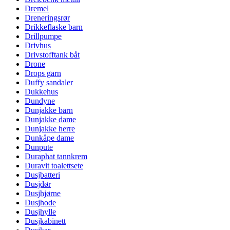
Dremel
Dreneringsrør
Drikkeflaske barn
Drillpumpe
Drivhus
Drivstofftank båt
Drone
Drops garn
Duffy sandaler
Dukkehus
Dundyne
Dunjakke barn
Dunjakke dame
Dunjakke herre
Dunkåpe dame
Dunpute
Duraphat tannkrem
Duravit toalettsete
Dusjbatteri
Dusjdør
Dusjhjørne
Dusjhode
Dusjhylle
Dusjkabinett