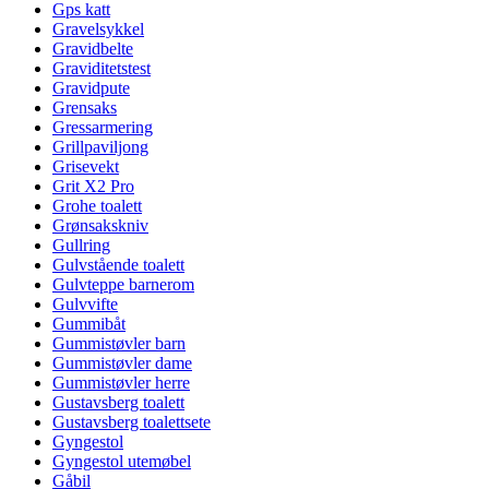
Gps katt
Gravelsykkel
Gravidbelte
Graviditetstest
Gravidpute
Grensaks
Gressarmering
Grillpaviljong
Grisevekt
Grit X2 Pro
Grohe toalett
Grønsakskniv
Gullring
Gulvstående toalett
Gulvteppe barnerom
Gulvvifte
Gummibåt
Gummistøvler barn
Gummistøvler dame
Gummistøvler herre
Gustavsberg toalett
Gustavsberg toalettsete
Gyngestol
Gyngestol utemøbel
Gåbil