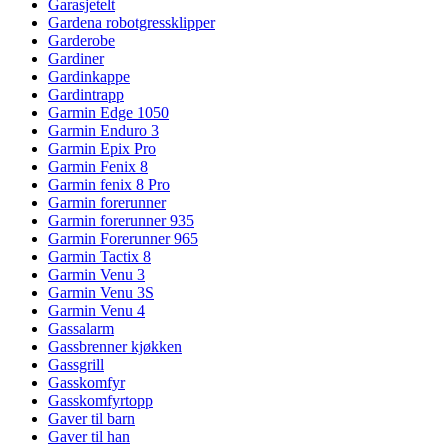
Garasjetelt
Gardena robotgressklipper
Garderobe
Gardiner
Gardinkappe
Gardintrapp
Garmin Edge 1050
Garmin Enduro 3
Garmin Epix Pro
Garmin Fenix 8
Garmin fenix 8 Pro
Garmin forerunner
Garmin forerunner 935
Garmin Forerunner 965
Garmin Tactix 8
Garmin Venu 3
Garmin Venu 3S
Garmin Venu 4
Gassalarm
Gassbrenner kjøkken
Gassgrill
Gasskomfyr
Gasskomfyrtopp
Gaver til barn
Gaver til han