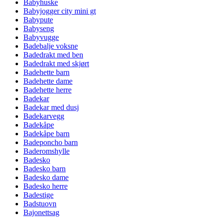
Babyhuske
Babyjogger city mini gt
Babypute
Babyseng
Babyvugge
Badebalje voksne
Badedrakt med ben
Badedrakt med skjørt
Badehette barn
Badehette dame
Badehette herre
Badekar
Badekar med dusj
Badekarvegg
Badekåpe
Badekåpe barn
Badeponcho barn
Baderomshylle
Badesko
Badesko barn
Badesko dame
Badesko herre
Badestige
Badstuovn
Bajonettsag