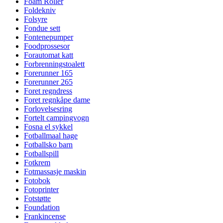
Foam Roller
Foldekniv
Folsyre
Fondue sett
Fontenepumper
Foodprossesor
Forautomat katt
Forbrenningstoalett
Forerunner 165
Forerunner 265
Foret regndress
Foret regnkåpe dame
Forlovelsesring
Fortelt campingvogn
Fosna el sykkel
Fotballmaal hage
Fotballsko barn
Fotballspill
Fotkrem
Fotmassasje maskin
Fotobok
Fotoprinter
Fotstøtte
Foundation
Frankincense