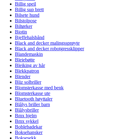
Billig speil
Billig sup brett
Bilsete hund
Bilstolpose
Biltørker
Biotin
Bjeffehalsbånd
Black and decker malingssprøyte
Black and decker robotgressklipper
Blandemaskin
Bleiebøtte
Bleiking av hår
Blekkpatron
Blender
Bliz solbriller
Blomsterkasse med benk
Blomsterkasse ute
Bluetooth høyttaler
Blålys briller barn
Blålysbriller
Bmx hjelm
Bmx sykkel
Boblebadekar
Boksehansker
Boksesekk