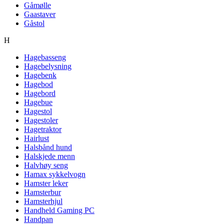
Gåmølle
Gaastaver
Gåstol
H
Hagebasseng
Hagebelysning
Hagebenk
Hagebod
Hagebord
Hagebue
Hagestol
Hagestoler
Hagetraktor
Hairlust
Halsbånd hund
Halskjede menn
Halvhøy seng
Hamax sykkelvogn
Hamster leker
Hamsterbur
Hamsterhjul
Handheld Gaming PC
Handpan