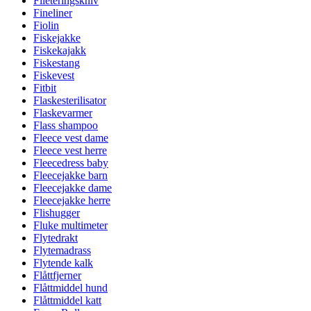
Fileteringskniv
Fineliner
Fiolin
Fiskejakke
Fiskekajakk
Fiskestang
Fiskevest
Fitbit
Flaskesterilisator
Flaskevarmer
Flass shampoo
Fleece vest dame
Fleece vest herre
Fleecedress baby
Fleecejakke barn
Fleecejakke dame
Fleecejakke herre
Flishugger
Fluke multimeter
Flytedrakt
Flytemadrass
Flytende kalk
Flåttfjerner
Flåttmiddel hund
Flåttmiddel katt