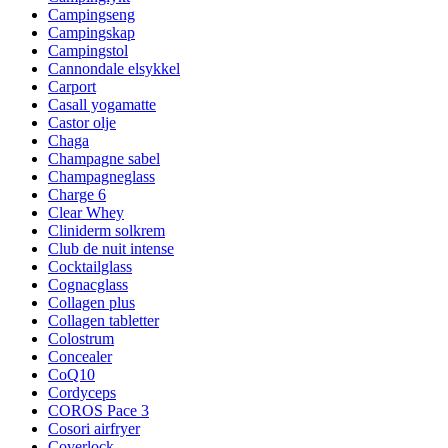
Campingseng
Campingskap
Campingstol
Cannondale elsykkel
Carport
Casall yogamatte
Castor olje
Chaga
Champagne sabel
Champagneglass
Charge 6
Clear Whey
Cliniderm solkrem
Club de nuit intense
Cocktailglass
Cognacglass
Collagen plus
Collagen tabletter
Colostrum
Concealer
CoQ10
Cordyceps
COROS Pace 3
Cosori airfryer
Coverlock