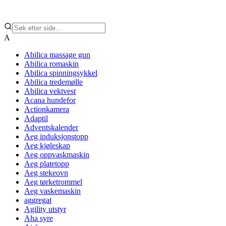
A
Abilica massage gun
Abilica romaskin
Abilica spinningsykkel
Abilica tredemølle
Abilica vektvest
Acana hundefor
Actionkamera
Adaptil
Adventskalender
Aeg induksjonstopp
Aeg kjøleskap
Aeg oppvaskmaskin
Aeg platetopp
Aeg stekeovn
Aeg tørketrommel
Aeg vaskemaskin
aggregat
Agility utstyr
Aha syre