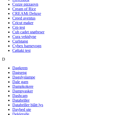
Cozze pizzaovn
Cream of Rice
CREAMi Deluxe
Creed aventus
Cricut maker
Crp test
Cub cadet snøfreser
Cura vektdyne
Curlstang
Cybex barnevogn
Cøliaki test
D
Dagkrem
Dagseng
Dagslyslampe
Dale garn
Dampkokere
Dampvasker
Dashcam
Databriller
Databriller blått lys
Daybed ute
Dekktralle