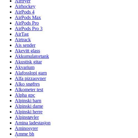
Airfryer
Airhockey
AirPods 4
AirPods Max
AirPods Pro
AirPods Pro 3
AirTag
Airtrack
Ais sender
Akevitt glass
Akkumulatortank
Akustisk gitar
Akvarium
Alafosslopi garn
Alfa pizzaovner
Alko snøfres
Alkometer test
Alpha gpc
Alpinski barn
Alpinski dame
Alpinski herre
Alpinstøvler
Amina ladestasjon
Aminosyrer
Amme bh