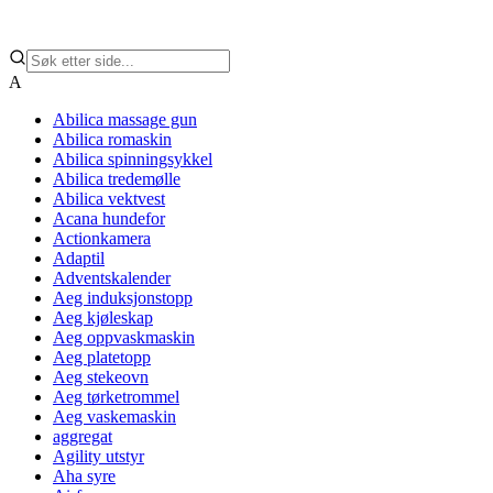
A
Abilica massage gun
Abilica romaskin
Abilica spinningsykkel
Abilica tredemølle
Abilica vektvest
Acana hundefor
Actionkamera
Adaptil
Adventskalender
Aeg induksjonstopp
Aeg kjøleskap
Aeg oppvaskmaskin
Aeg platetopp
Aeg stekeovn
Aeg tørketrommel
Aeg vaskemaskin
aggregat
Agility utstyr
Aha syre