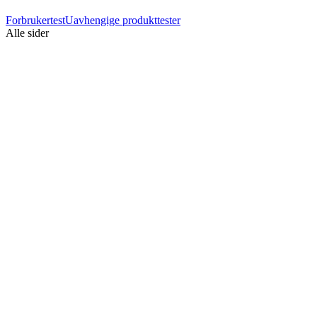
Forbrukertest
Uavhengige produkttester
Alle sider