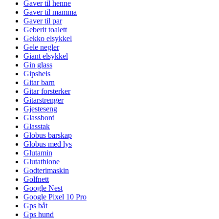
Gaver til henne
Gaver til mamma
Gaver til par
Geberit toalett
Gekko elsykkel
Gele negler
Giant elsykkel
Gin glass
Gipsheis
Gitar barn
Gitar forsterker
Gitarstrenger
Gjesteseng
Glassbord
Glasstak
Globus barskap
Globus med lys
Glutamin
Glutathione
Godterimaskin
Golfnett
Google Nest
Google Pixel 10 Pro
Gps båt
Gps hund