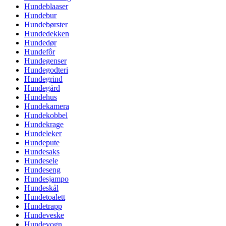
Hundeblaaser
Hundebur
Hundebørster
Hundedekken
Hundedør
Hundefôr
Hundegenser
Hundegodteri
Hundegrind
Hundegård
Hundehus
Hundekamera
Hundekobbel
Hundekrage
Hundeleker
Hundepute
Hundesaks
Hundesele
Hundeseng
Hundesjampo
Hundeskål
Hundetoalett
Hundetrapp
Hundeveske
Hundevogn