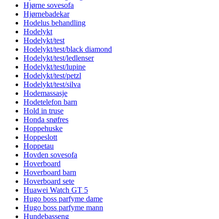
Hjørne sovesofa
Hjørnebadekar
Hodelus behandling
Hodelykt
Hodelykt/test
Hodelykt/test/black diamond
Hodelykt/test/ledlenser
Hodelykt/test/lupine
Hodelykt/test/petzl
Hodelykt/test/silva
Hodemassasje
Hodetelefon barn
Hold in truse
Honda snøfres
Hoppehuske
Hoppeslott
Hoppetau
Hovden sovesofa
Hoverboard
Hoverboard barn
Hoverboard sete
Huawei Watch GT 5
Hugo boss parfyme dame
Hugo boss parfyme mann
Hundebasseng