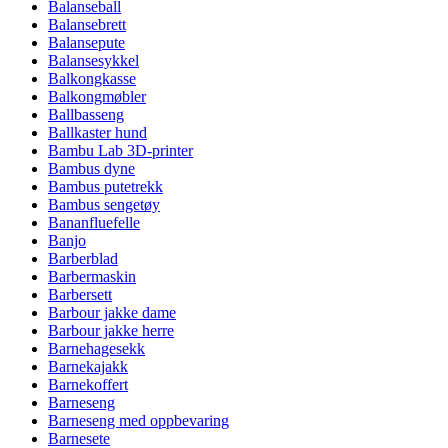
Balanseball
Balansebrett
Balansepute
Balansesykkel
Balkongkasse
Balkongmøbler
Ballbasseng
Ballkaster hund
Bambu Lab 3D-printer
Bambus dyne
Bambus putetrekk
Bambus sengetøy
Bananfluefelle
Banjo
Barberblad
Barbermaskin
Barbersett
Barbour jakke dame
Barbour jakke herre
Barnehagesekk
Barnekajakk
Barnekoffert
Barneseng
Barneseng med oppbevaring
Barnesete