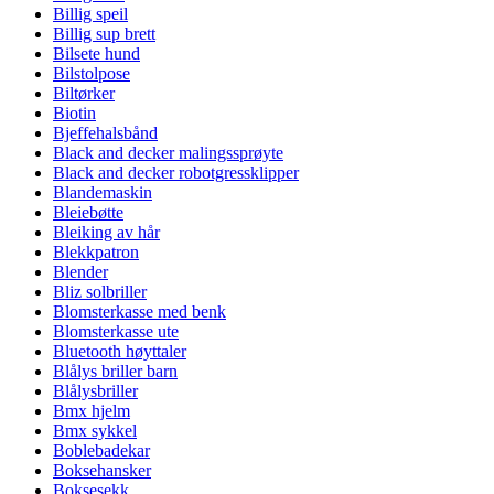
Billig speil
Billig sup brett
Bilsete hund
Bilstolpose
Biltørker
Biotin
Bjeffehalsbånd
Black and decker malingssprøyte
Black and decker robotgressklipper
Blandemaskin
Bleiebøtte
Bleiking av hår
Blekkpatron
Blender
Bliz solbriller
Blomsterkasse med benk
Blomsterkasse ute
Bluetooth høyttaler
Blålys briller barn
Blålysbriller
Bmx hjelm
Bmx sykkel
Boblebadekar
Boksehansker
Boksesekk