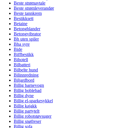
Beste strømavtale
Beste strømleverandør
Beste tannkrem
Bestikksett
Betaine
Betongblander
Betongvibrator
Bh uten spiler
Bha syre
Bide
Biffbestikk
Bihotell
Bilbatteri
Bilbelte hund
Bilinnredning
Biljardbord
Billig barnevogn
Billig boblebad
Billig dyne
Billig el-sparkesykkel
Billig kajakk
Billig partytelt
Billig robotstøvsuger
Billig snøfreser
Billig sofa