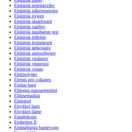
Elektrisk piano
Elektrisk potetskreller
Elektrisk påhengsmotor
Elektrisk rivjern
Elektrisk skateboard
Elektrisk snøfres
Elektrisk tannbørste test
Elektrisk trillebår
Elektrisk trommesett
Elektrisk tørkestativ
Elektrisk ugressfjerner
Elektrisk vinåpner
Elektrisk vippestol
Elektrisk vugge
Elektrolytter
Elemis pro collagen
Elgitar barn
Elitegun massasjepistol
Ellipsemaskin
Elmoped
Elsykkel barn
Elsykkel dame
Emaljekopp
Emberton II
Emmaljunga barnevogn