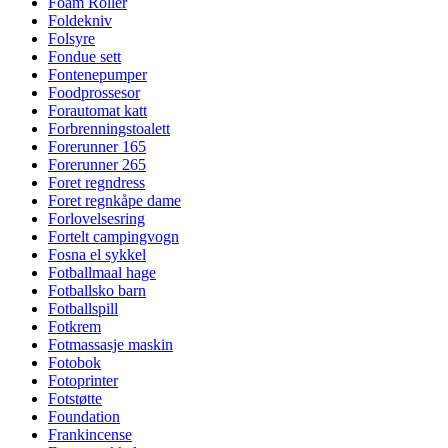
Foam Roller
Foldekniv
Folsyre
Fondue sett
Fontenepumper
Foodprossesor
Forautomat katt
Forbrenningstoalett
Forerunner 165
Forerunner 265
Foret regndress
Foret regnkåpe dame
Forlovelsesring
Fortelt campingvogn
Fosna el sykkel
Fotballmaal hage
Fotballsko barn
Fotballspill
Fotkrem
Fotmassasje maskin
Fotobok
Fotoprinter
Fotstøtte
Foundation
Frankincense