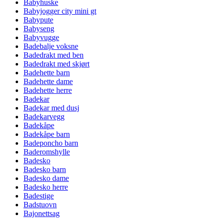
Babyhuske
Babyjogger city mini gt
Babypute
Babyseng
Babyvugge
Badebalje voksne
Badedrakt med ben
Badedrakt med skjørt
Badehette barn
Badehette dame
Badehette herre
Badekar
Badekar med dusj
Badekarvegg
Badekåpe
Badekåpe barn
Badeponcho barn
Baderomshylle
Badesko
Badesko barn
Badesko dame
Badesko herre
Badestige
Badstuovn
Bajonettsag