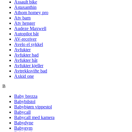
Assault bike
Astaxanthin
Athom homey pro
Atv barn
Atv henger
Audeze Maxwell
Autopilot båt
AV-receiver
Avelo el sykkel
Avfukter
Avfukter bad
Avfukter båt
Avfukter kjeller
Avtrekksvifte bad
Axkid one
B
Baby brezza
Babybilstol
Babybjørn vippestol
Babycall
Babycall med kamera
Babydyne
Babygym