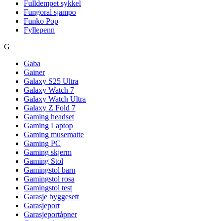
Fulldempet sykkel
Fungoral sjampo
Funko Pop
Fyllepenn
G
Gaba
Gainer
Galaxy S25 Ultra
Galaxy Watch 7
Galaxy Watch Ultra
Galaxy Z Fold 7
Gaming headset
Gaming Laptop
Gaming musematte
Gaming PC
Gaming skjerm
Gaming Stol
Gamingstol barn
Gamingstol rosa
Gamingstol test
Garasje byggesett
Garasjeport
Garasjeportåpner