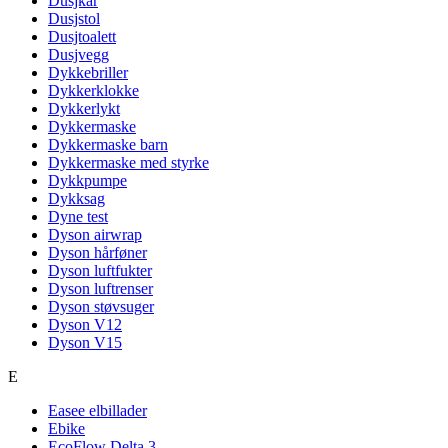
Dusjkar
Dusjstol
Dusjtoalett
Dusjvegg
Dykkebriller
Dykkerklokke
Dykkerlykt
Dykkermaske
Dykkermaske barn
Dykkermaske med styrke
Dykkpumpe
Dykksag
Dyne test
Dyson airwrap
Dyson hårføner
Dyson luftfukter
Dyson luftrenser
Dyson støvsuger
Dyson V12
Dyson V15
E
Easee elbillader
Ebike
EcoFlow Delta 3