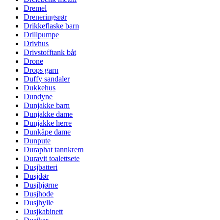
Dremel
Dreneringsrør
Drikkeflaske barn
Drillpumpe
Drivhus
Drivstofftank båt
Drone
Drops garn
Duffy sandaler
Dukkehus
Dundyne
Dunjakke barn
Dunjakke dame
Dunjakke herre
Dunkåpe dame
Dunpute
Duraphat tannkrem
Duravit toalettsete
Dusjbatteri
Dusjdør
Dusjhjørne
Dusjhode
Dusjhylle
Dusjkabinett