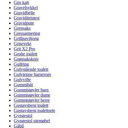
Gps katt
Gravelsykkel
Gravidbelte
Graviditetstest
Gravidpute
Grensaks
Gressarmering
Grillpaviljong
Grisevekt
Grit X2 Pro
Grohe toalett
Grønsakskniv
Gullring
Gulvstående toalett
Gulvteppe barnerom
Gulvvifte
Gummibåt
Gummistøvler barn
Gummistøvler dame
Gummistøvler herre
Gustavsberg toalett
Gustavsberg toalettsete
Gyngestol
Gyngestol utemøbel
Gåbil