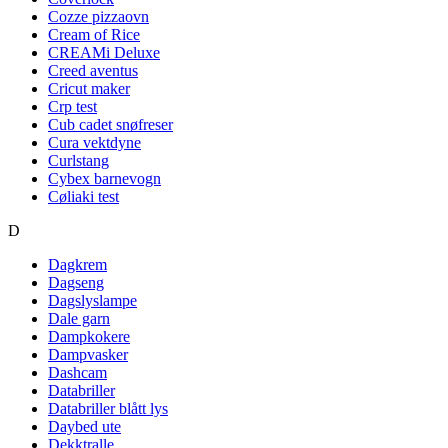
Cozze pizzaovn
Cream of Rice
CREAMi Deluxe
Creed aventus
Cricut maker
Crp test
Cub cadet snøfreser
Cura vektdyne
Curlstang
Cybex barnevogn
Cøliaki test
D
Dagkrem
Dagseng
Dagslyslampe
Dale garn
Dampkokere
Dampvasker
Dashcam
Databriller
Databriller blått lys
Daybed ute
Dekktralle