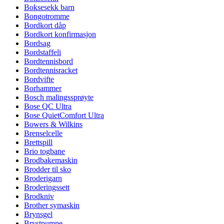
Boksesekk barn
Bongotromme
Bordkort dåp
Bordkort konfirmasjon
Bordsag
Bordstaffeli
Bordtennisbord
Bordtennisracket
Bordvifte
Borhammer
Bosch malingssprøyte
Bose QC Ultra
Bose QuietComfort Ultra
Bowers & Wilkins
Brenselcelle
Brettspill
Brio togbane
Brodbakemaskin
Brodder til sko
Broderigarn
Broderingssett
Brodkniv
Brother symaskin
Brynsgel
Brystpumpe