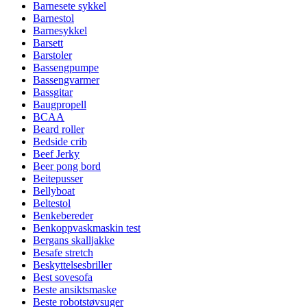
Barnesete sykkel
Barnestol
Barnesykkel
Barsett
Barstoler
Bassengpumpe
Bassengvarmer
Bassgitar
Baugpropell
BCAA
Beard roller
Bedside crib
Beef Jerky
Beer pong bord
Beitepusser
Bellyboat
Beltestol
Benkebereder
Benkoppvaskmaskin test
Bergans skalljakke
Besafe stretch
Beskyttelsesbriller
Best sovesofa
Beste ansiktsmaske
Beste robotstøvsuger