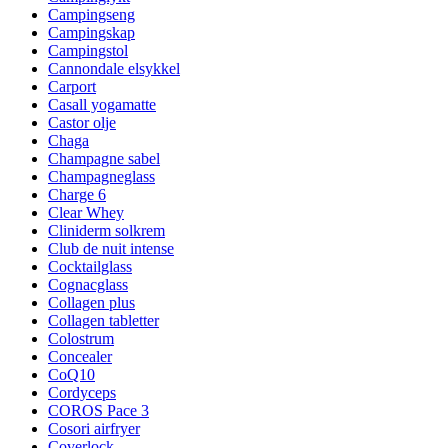
Campingseng
Campingskap
Campingstol
Cannondale elsykkel
Carport
Casall yogamatte
Castor olje
Chaga
Champagne sabel
Champagneglass
Charge 6
Clear Whey
Cliniderm solkrem
Club de nuit intense
Cocktailglass
Cognacglass
Collagen plus
Collagen tabletter
Colostrum
Concealer
CoQ10
Cordyceps
COROS Pace 3
Cosori airfryer
Coverlock