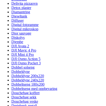
Delivita pizzaovn
Detox plaster
Diamantring
Dieseltank
Diffuser
Digital fotoramme
Digital mikroskop
Dior sauvage
Diskolys
Djembe
DJI Avata 2
DJI Mavic 4 Pro
DJI Mini 4 Pro
DJI Osmo Action 5
DJI Osmo Pocket 3
Dobbel solseng
Dobbeldyne
Dobbeldyne 200x220
Dobbeldyne 240x220
Dobbeltseng 180x200
Dobbeltseng med oppbevaring
Douchebag koffert
Douchebag sekk
Douchebag veske
Dreiebenk metall