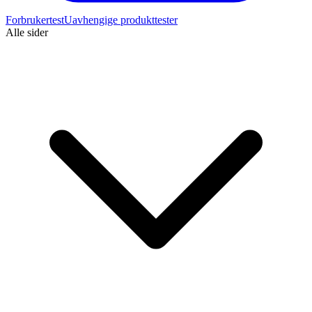
Forbrukertest
Uavhengige produkttester
Alle sider