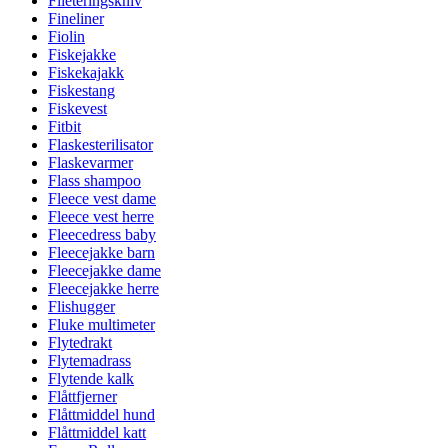
Fileteringskniv
Fineliner
Fiolin
Fiskejakke
Fiskekajakk
Fiskestang
Fiskevest
Fitbit
Flaskesterilisator
Flaskevarmer
Flass shampoo
Fleece vest dame
Fleece vest herre
Fleecedress baby
Fleecejakke barn
Fleecejakke dame
Fleecejakke herre
Flishugger
Fluke multimeter
Flytedrakt
Flytemadrass
Flytende kalk
Flåttfjerner
Flåttmiddel hund
Flåttmiddel katt