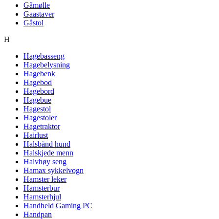
Gåmølle
Gaastaver
Gåstol
H
Hagebasseng
Hagebelysning
Hagebenk
Hagebod
Hagebord
Hagebue
Hagestol
Hagestoler
Hagetraktor
Hairlust
Halsbånd hund
Halskjede menn
Halvhøy seng
Hamax sykkelvogn
Hamster leker
Hamsterbur
Hamsterhjul
Handheld Gaming PC
Handpan