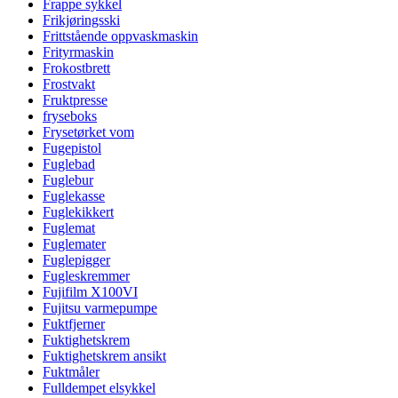
Frappe sykkel
Frikjøringsski
Frittstående oppvaskmaskin
Frityrmaskin
Frokostbrett
Frostvakt
Fruktpresse
fryseboks
Frysetørket vom
Fugepistol
Fuglebad
Fuglebur
Fuglekasse
Fuglekikkert
Fuglemat
Fuglemater
Fuglepigger
Fugleskremmer
Fujifilm X100VI
Fujitsu varmepumpe
Fuktfjerner
Fuktighetskrem
Fuktighetskrem ansikt
Fuktmåler
Fulldempet elsykkel