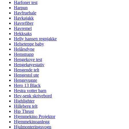
Harfoner test
Harpun
Havfruehale
Havkajakk
Havrefiber
Havremel
Hekksaks
Helly hansen regnjakke
Helseteppe baby
Helårsdyne
Hemstrapp
Hengekoye test
Hengekøyestativ
Hengende telt
Hengestol ute
Hengevugge
Hero 13 Black
Hestra votter barn
Hev-senk skrivebord
Highlighter
Hilleberg telt
Hip Thrust
Hjemmekino Projektor
Hjemmekinoanlegg
Hjulmonteringsvogn