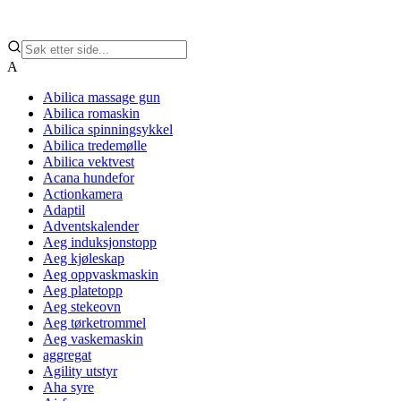
A
Abilica massage gun
Abilica romaskin
Abilica spinningsykkel
Abilica tredemølle
Abilica vektvest
Acana hundefor
Actionkamera
Adaptil
Adventskalender
Aeg induksjonstopp
Aeg kjøleskap
Aeg oppvaskmaskin
Aeg platetopp
Aeg stekeovn
Aeg tørketrommel
Aeg vaskemaskin
aggregat
Agility utstyr
Aha syre