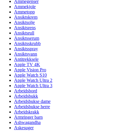
Ammegenser
Ammekjole
Ammetopp
Ansiktskrem
Ansiktsolje
Ansiktsrens
Ansiktsrull
Ansiktsserum
Ansiktsskrubb
Ansiktsspray
Ansiktsvann
Antitrekksele
Apple TV 4K
Apple Vision Pro
Apple Watch S10
Apple Watch Ultra 2
Apple Watch Ultra 3
Arbeidsbord
Arbeidsbukk
Arbeidsbukse dame
Arbeidsbukse herre
Arbeidskrakk
Armringer barn
Ashwagandha
Askesuger