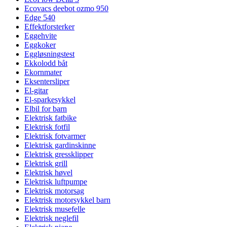
Ecovacs deebot ozmo 950
Edge 540
Effektforsterker
Eggehvite
Eggkoker
Eggløsningstest
Ekkolodd båt
Ekornmater
Eksentersliper
El-gitar
El-sparkesykkel
Elbil for barn
Elektrisk fatbike
Elektrisk fotfil
Elektrisk fotvarmer
Elektrisk gardinskinne
Elektrisk gressklipper
Elektrisk grill
Elektrisk høvel
Elektrisk luftpumpe
Elektrisk motorsag
Elektrisk motorsykkel barn
Elektrisk musefelle
Elektrisk neglefil