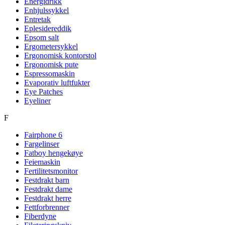
Energidrikk
Enhjulssykkel
Entretak
Eplesidereddik
Epsom salt
Ergometersykkel
Ergonomisk kontorstol
Ergonomisk pute
Espressomaskin
Evaporativ luftfukter
Eye Patches
Eyeliner
F
Fairphone 6
Fargelinser
Fatboy hengekøye
Feiemaskin
Fertilitetsmonitor
Festdrakt barn
Festdrakt dame
Festdrakt herre
Fettforbrenner
Fiberdyne