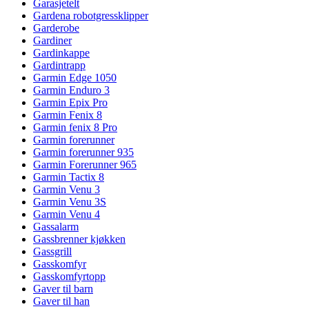
Garasjetelt
Gardena robotgressklipper
Garderobe
Gardiner
Gardinkappe
Gardintrapp
Garmin Edge 1050
Garmin Enduro 3
Garmin Epix Pro
Garmin Fenix 8
Garmin fenix 8 Pro
Garmin forerunner
Garmin forerunner 935
Garmin Forerunner 965
Garmin Tactix 8
Garmin Venu 3
Garmin Venu 3S
Garmin Venu 4
Gassalarm
Gassbrenner kjøkken
Gassgrill
Gasskomfyr
Gasskomfyrtopp
Gaver til barn
Gaver til han