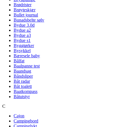
Brødrister
Brøyteskjær
Bullet journal
Bunadsbelte sølv
Bydue 3.0d
Bydue a2
Bydue a3
Bydue s1
Byggtørker
Bysykkel
Bæresele baby
Bålfat
Baalpanne test
Baandsag
Båndsliper
Båt radar
Båt toalett
Baatkompass
Båtutstyr
C
Cajon
Campingbord
Campinglykt