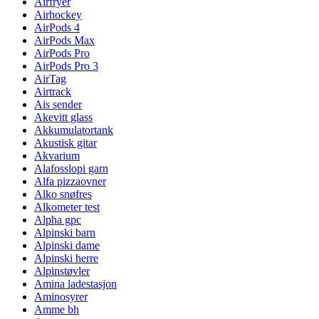
Airfryer
Airhockey
AirPods 4
AirPods Max
AirPods Pro
AirPods Pro 3
AirTag
Airtrack
Ais sender
Akevitt glass
Akkumulatortank
Akustisk gitar
Akvarium
Alafosslopi garn
Alfa pizzaovner
Alko snøfres
Alkometer test
Alpha gpc
Alpinski barn
Alpinski dame
Alpinski herre
Alpinstøvler
Amina ladestasjon
Aminosyrer
Amme bh