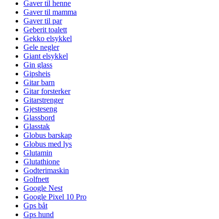
Gaver til henne
Gaver til mamma
Gaver til par
Geberit toalett
Gekko elsykkel
Gele negler
Giant elsykkel
Gin glass
Gipsheis
Gitar barn
Gitar forsterker
Gitarstrenger
Gjesteseng
Glassbord
Glasstak
Globus barskap
Globus med lys
Glutamin
Glutathione
Godterimaskin
Golfnett
Google Nest
Google Pixel 10 Pro
Gps båt
Gps hund