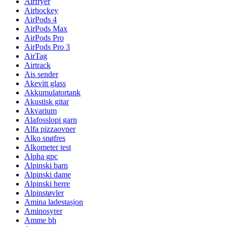
Airfryer
Airhockey
AirPods 4
AirPods Max
AirPods Pro
AirPods Pro 3
AirTag
Airtrack
Ais sender
Akevitt glass
Akkumulatortank
Akustisk gitar
Akvarium
Alafosslopi garn
Alfa pizzaovner
Alko snøfres
Alkometer test
Alpha gpc
Alpinski barn
Alpinski dame
Alpinski herre
Alpinstøvler
Amina ladestasjon
Aminosyrer
Amme bh