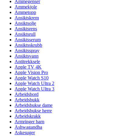
Ammegenser
Ammekjole
Ammetopp
Ansiktskrem
Ansiktsolje
Ansiktsrens
Ansiktsrull
Ansiktsserum
Ansiktsskrubb
Ansiktsspray
Ansiktsvann
Antitrekksele
Apple TV 4K
Apple Vision Pro
Apple Watch S10
Apple Watch Ultra 2
Apple Watch Ultra 3
Arbeidsbord
Arbeidsbukk
Arbeidsbukse dame
Arbeidsbukse herre
Arbeidskrakk
Armringer barn
Ashwagandha
Askesuger