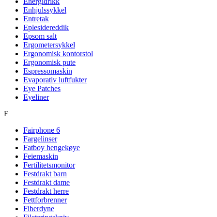
Energidrikk
Enhjulssykkel
Entretak
Eplesidereddik
Epsom salt
Ergometersykkel
Ergonomisk kontorstol
Ergonomisk pute
Espressomaskin
Evaporativ luftfukter
Eye Patches
Eyeliner
F
Fairphone 6
Fargelinser
Fatboy hengekøye
Feiemaskin
Fertilitetsmonitor
Festdrakt barn
Festdrakt dame
Festdrakt herre
Fettforbrenner
Fiberdyne