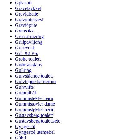
Gps katt
Gravelsykkel
Gravidbelte
Graviditetstest
Gravidpute
Grensaks
Gressarmering
Grillpaviljong
Grisevekt
Grit X2 Pro
Grohe toalett
Grønsakskniv
Gullring
Gulvstående toalett
Gulvteppe barnerom
Gulvvifte
Gummibåt
Gummistøvler barn
Gummistøvler dame
Gummistøvler herre
Gustavsberg toalett
Gustavsberg toalettsete
Gyngestol
Gyngestol utemøbel
Gåbil