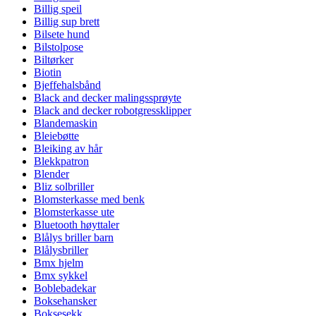
Billig speil
Billig sup brett
Bilsete hund
Bilstolpose
Biltørker
Biotin
Bjeffehalsbånd
Black and decker malingssprøyte
Black and decker robotgressklipper
Blandemaskin
Bleiebøtte
Bleiking av hår
Blekkpatron
Blender
Bliz solbriller
Blomsterkasse med benk
Blomsterkasse ute
Bluetooth høyttaler
Blålys briller barn
Blålysbriller
Bmx hjelm
Bmx sykkel
Boblebadekar
Boksehansker
Boksesekk