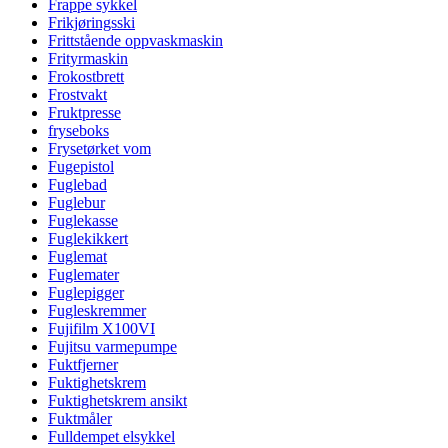
Frappe sykkel
Frikjøringsski
Frittstående oppvaskmaskin
Frityrmaskin
Frokostbrett
Frostvakt
Fruktpresse
fryseboks
Frysetørket vom
Fugepistol
Fuglebad
Fuglebur
Fuglekasse
Fuglekikkert
Fuglemat
Fuglemater
Fuglepigger
Fugleskremmer
Fujifilm X100VI
Fujitsu varmepumpe
Fuktfjerner
Fuktighetskrem
Fuktighetskrem ansikt
Fuktmåler
Fulldempet elsykkel