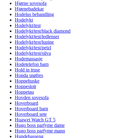
Hjørne sovesofa
Hjørnebadekar
Hodelus behandling
Hodelykt
Hodelykt/test
Hodelykt/test/black diamond
Hodelykt/test/ledlenser
Hodelykt/test/lupine
Hodelykt/test/petzl
Hodelykt/test/silva
Hodemassasje
Hodetelefon barn
Hold in truse
Honda snøfres
Hoppehuske
Hoppeslott
Hoppetau
Hovden sovesofa
Hoverboard
Hoverboard barn
Hoverboard sete
Huawei Watch GT 5
Hugo boss parfyme dame
Hugo boss parfyme mann
Hundebasseng