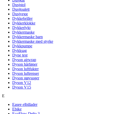
Dusjkar
Dusjstol
Dusjtoalett
Dusjvegg
Dykkebriller
Dykkerklokke
Dykkerlykt
Dykkermaske
Dykkermaske barn
Dykkermaske med styrke
Dykkpumpe
Dykksag
Dyne test
Dyson airwrap
Dyson hårføner
Dyson luftfukter
Dyson luftrenser
Dyson støvsuger
Dyson V12
Dyson V15
E
Easee elbillader
Ebike
EcoFlow Delta 3