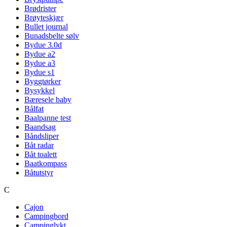
Brødrister
Brøyteskjær
Bullet journal
Bunadsbelte sølv
Bydue 3.0d
Bydue a2
Bydue a3
Bydue s1
Byggtørker
Bysykkel
Bæresele baby
Bålfat
Baalpanne test
Baandsag
Båndsliper
Båt radar
Båt toalett
Baatkompass
Båtutstyr
C
Cajon
Campingbord
Campinglykt