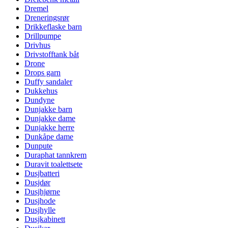
Dremel
Dreneringsrør
Drikkeflaske barn
Drillpumpe
Drivhus
Drivstofftank båt
Drone
Drops garn
Duffy sandaler
Dukkehus
Dundyne
Dunjakke barn
Dunjakke dame
Dunjakke herre
Dunkåpe dame
Dunpute
Duraphat tannkrem
Duravit toalettsete
Dusjbatteri
Dusjdør
Dusjhjørne
Dusjhode
Dusjhylle
Dusjkabinett