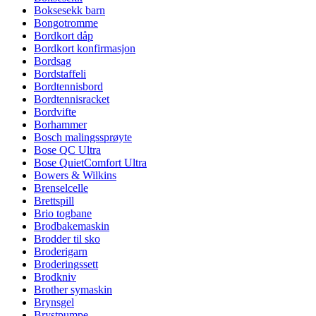
Boksesekk barn
Bongotromme
Bordkort dåp
Bordkort konfirmasjon
Bordsag
Bordstaffeli
Bordtennisbord
Bordtennisracket
Bordvifte
Borhammer
Bosch malingssprøyte
Bose QC Ultra
Bose QuietComfort Ultra
Bowers & Wilkins
Brenselcelle
Brettspill
Brio togbane
Brodbakemaskin
Brodder til sko
Broderigarn
Broderingssett
Brodkniv
Brother symaskin
Brynsgel
Brystpumpe