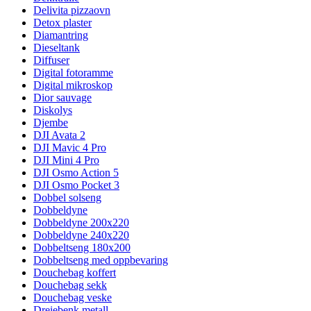
Delivita pizzaovn
Detox plaster
Diamantring
Dieseltank
Diffuser
Digital fotoramme
Digital mikroskop
Dior sauvage
Diskolys
Djembe
DJI Avata 2
DJI Mavic 4 Pro
DJI Mini 4 Pro
DJI Osmo Action 5
DJI Osmo Pocket 3
Dobbel solseng
Dobbeldyne
Dobbeldyne 200x220
Dobbeldyne 240x220
Dobbeltseng 180x200
Dobbeltseng med oppbevaring
Douchebag koffert
Douchebag sekk
Douchebag veske
Dreiebenk metall