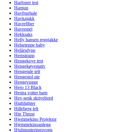
Harfoner test
Harpun
Havfruehale
Havkajakk
Havrefiber
Havremel
Hekksaks
Helly hansen regnjakke
Helseteppe baby
Helårsdyne
Hemstrapp
Hengekoye test
Hengekøyestativ
Hengende telt
Hengestol ute
Hengevugge
Hero 13 Black
Hestra votter barn
Hev-senk skrivebord
Highlighter
Hilleberg telt
Hip Thrust
Hjemmekino Projektor
Hjemmekinoanlegg
Hjulmonteringsvogn