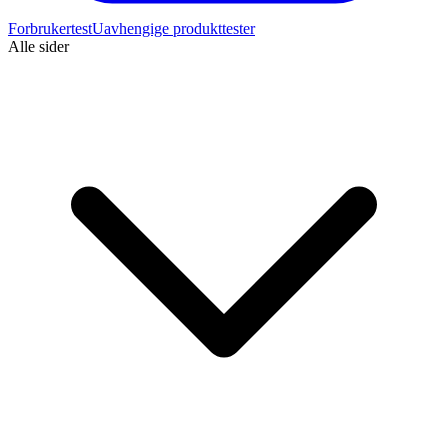
Forbrukertest
Uavhengige produkttester
Alle sider