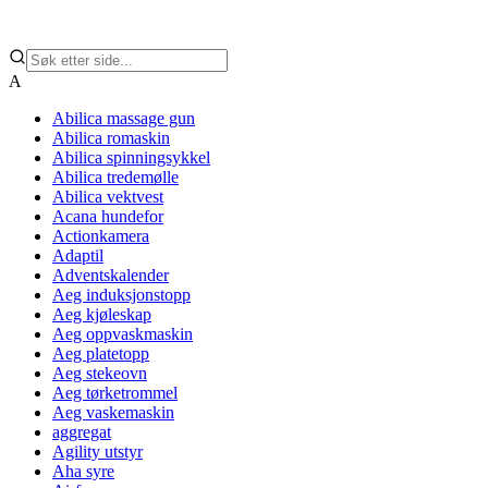
A
Abilica massage gun
Abilica romaskin
Abilica spinningsykkel
Abilica tredemølle
Abilica vektvest
Acana hundefor
Actionkamera
Adaptil
Adventskalender
Aeg induksjonstopp
Aeg kjøleskap
Aeg oppvaskmaskin
Aeg platetopp
Aeg stekeovn
Aeg tørketrommel
Aeg vaskemaskin
aggregat
Agility utstyr
Aha syre