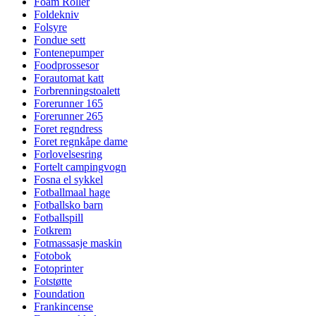
Foam Roller
Foldekniv
Folsyre
Fondue sett
Fontenepumper
Foodprossesor
Forautomat katt
Forbrenningstoalett
Forerunner 165
Forerunner 265
Foret regndress
Foret regnkåpe dame
Forlovelsesring
Fortelt campingvogn
Fosna el sykkel
Fotballmaal hage
Fotballsko barn
Fotballspill
Fotkrem
Fotmassasje maskin
Fotobok
Fotoprinter
Fotstøtte
Foundation
Frankincense