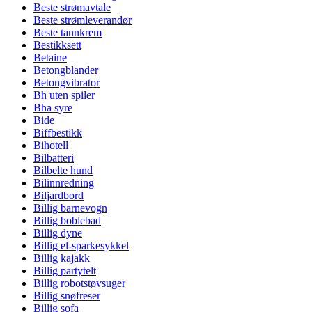
Beste strømavtale
Beste strømleverandør
Beste tannkrem
Bestikksett
Betaine
Betongblander
Betongvibrator
Bh uten spiler
Bha syre
Bide
Biffbestikk
Bihotell
Bilbatteri
Bilbelte hund
Bilinnredning
Biljardbord
Billig barnevogn
Billig boblebad
Billig dyne
Billig el-sparkesykkel
Billig kajakk
Billig partytelt
Billig robotstøvsuger
Billig snøfreser
Billig sofa