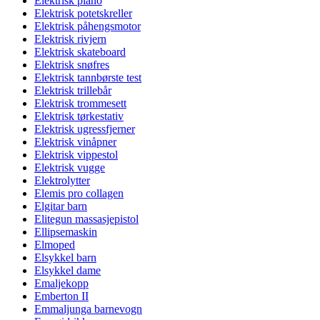
Elektrisk piano
Elektrisk potetskreller
Elektrisk påhengsmotor
Elektrisk rivjern
Elektrisk skateboard
Elektrisk snøfres
Elektrisk tannbørste test
Elektrisk trillebår
Elektrisk trommesett
Elektrisk tørkestativ
Elektrisk ugressfjerner
Elektrisk vinåpner
Elektrisk vippestol
Elektrisk vugge
Elektrolytter
Elemis pro collagen
Elgitar barn
Elitegun massasjepistol
Ellipsemaskin
Elmoped
Elsykkel barn
Elsykkel dame
Emaljekopp
Emberton II
Emmaljunga barnevogn