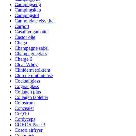
Campingseng
Campingskap
Campingstol
Cannondale elsykkel
Carport
Casall yogamatte
Castor olje
Chaga
Champagne sabel
Champagneglass
Charge 6
Clear Whey
Cliniderm solkrem
Club de nuit intense
Cocktailglass
Cognacglass
Collagen plus
Collagen tabletter
Colostrum
Concealer
CoQ10
Cordyceps
COROS Pace 3
Cosori airfryer
Coverlock