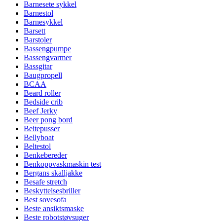
Barnesete sykkel
Barnestol
Barnesykkel
Barsett
Barstoler
Bassengpumpe
Bassengvarmer
Bassgitar
Baugpropell
BCAA
Beard roller
Bedside crib
Beef Jerky
Beer pong bord
Beitepusser
Bellyboat
Beltestol
Benkebereder
Benkoppvaskmaskin test
Bergans skalljakke
Besafe stretch
Beskyttelsesbriller
Best sovesofa
Beste ansiktsmaske
Beste robotstøvsuger