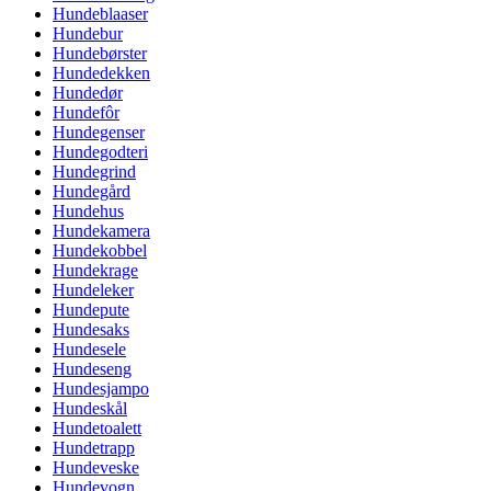
Hundeblaaser
Hundebur
Hundebørster
Hundedekken
Hundedør
Hundefôr
Hundegenser
Hundegodteri
Hundegrind
Hundegård
Hundehus
Hundekamera
Hundekobbel
Hundekrage
Hundeleker
Hundepute
Hundesaks
Hundesele
Hundeseng
Hundesjampo
Hundeskål
Hundetoalett
Hundetrapp
Hundeveske
Hundevogn