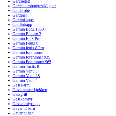
Garasjetelt
Gardena robotgressklipper
Garderobe
Gardiner
Gardinkappe
Gardintrapp
Garmin Edge 1050
Garmin Enduro 3
Garmin Epix Pro
Garmin Fenix 8
Garmin fenix 8 Pro
Garmin forerunner
Garmin forerunner 935
Garmin Forerunner 965
Garmin Tactix 8
Garmin Venu 3
Garmin Venu 3S
Garmin Venu 4
Gassalarm
Gassbrenner kjøkken
Gassgrill
Gasskomfyr
Gasskomfyrtopp
Gaver til barn
Gaver til han