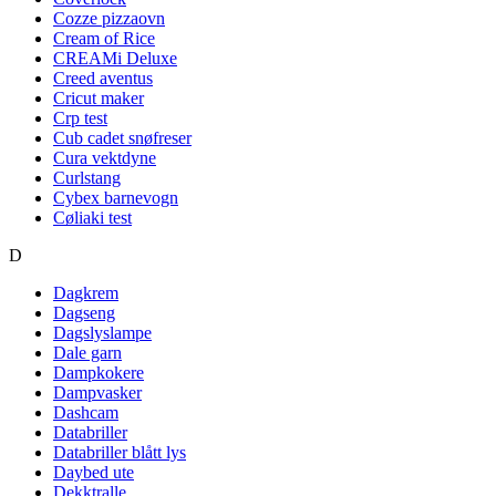
Cozze pizzaovn
Cream of Rice
CREAMi Deluxe
Creed aventus
Cricut maker
Crp test
Cub cadet snøfreser
Cura vektdyne
Curlstang
Cybex barnevogn
Cøliaki test
D
Dagkrem
Dagseng
Dagslyslampe
Dale garn
Dampkokere
Dampvasker
Dashcam
Databriller
Databriller blått lys
Daybed ute
Dekktralle