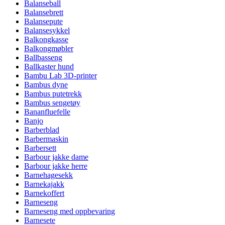
Balanseball
Balansebrett
Balansepute
Balansesykkel
Balkongkasse
Balkongmøbler
Ballbasseng
Ballkaster hund
Bambu Lab 3D-printer
Bambus dyne
Bambus putetrekk
Bambus sengetøy
Bananfluefelle
Banjo
Barberblad
Barbermaskin
Barbersett
Barbour jakke dame
Barbour jakke herre
Barnehagesekk
Barnekajakk
Barnekoffert
Barneseng
Barneseng med oppbevaring
Barnesete