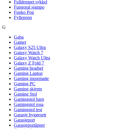
Fulldempet sykkel
Fungoral sjampo
Funko Pop
Fyllepenn
G
Gaba
Gainer
Galaxy S25 Ultra
Galaxy Watch 7
Galaxy Watch Ultra
Galaxy Z Fold 7
Gaming headset
Gaming Laptop
Gaming musematte
Gaming PC
Gaming skjerm
Gaming Stol
Gamingstol barn
Gamingstol rosa
Gamingstol test
Garasje byggesett
Garasjeport
Garasjeportåpner