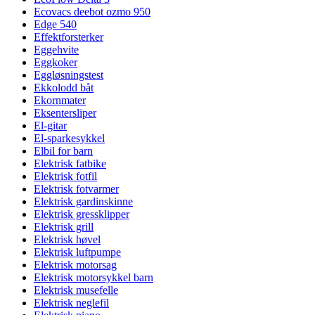
Ecovacs deebot ozmo 950
Edge 540
Effektforsterker
Eggehvite
Eggkoker
Eggløsningstest
Ekkolodd båt
Ekornmater
Eksentersliper
El-gitar
El-sparkesykkel
Elbil for barn
Elektrisk fatbike
Elektrisk fotfil
Elektrisk fotvarmer
Elektrisk gardinskinne
Elektrisk gressklipper
Elektrisk grill
Elektrisk høvel
Elektrisk luftpumpe
Elektrisk motorsag
Elektrisk motorsykkel barn
Elektrisk musefelle
Elektrisk neglefil