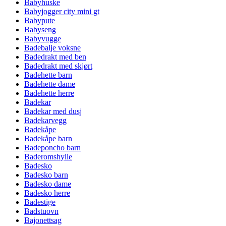
Babyhuske
Babyjogger city mini gt
Babypute
Babyseng
Babyvugge
Badebalje voksne
Badedrakt med ben
Badedrakt med skjørt
Badehette barn
Badehette dame
Badehette herre
Badekar
Badekar med dusj
Badekarvegg
Badekåpe
Badekåpe barn
Badeponcho barn
Baderomshylle
Badesko
Badesko barn
Badesko dame
Badesko herre
Badestige
Badstuovn
Bajonettsag