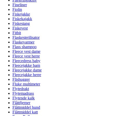
Fileteringskniv
Fineliner
Fiolin
Fiskejakke
Fiskekajakk
Fiskestang
Fiskevest
Fitbit
Flaskesterilisator
Flaskevarmer
Flass shampoo
Fleece vest dame
Fleece vest herre
Fleecedress baby
Fleecejakke barn
Fleecejakke dame
Fleecejakke herre
Flishugger
Fluke multimeter
Flytedrakt
Flytemadrass
Flytende kalk
Flåttfjerner
Flåttmiddel hund
Flåttmiddel katt