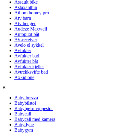
Assault bike
Astaxanthin
Athom homey pro
Atv barn
Atv henger
Audeze Maxwell
Autopilot båt
AV-receiver
Avelo el sykkel
Avfukter
Avfukter bad
Avfukter båt
Avfukter kjeller
Avtrekksvifte bad
Axkid one
B
Baby brezza
Babybilstol
Babybjørn vippestol
Babycall
Babycall med kamera
Babydyne
Babygym