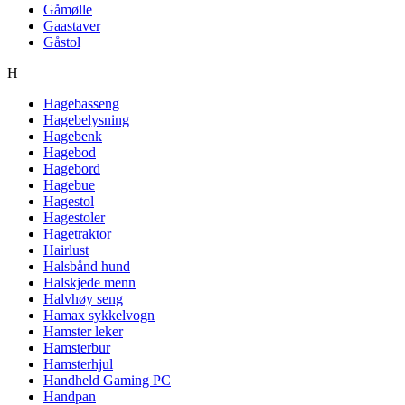
Gåmølle
Gaastaver
Gåstol
H
Hagebasseng
Hagebelysning
Hagebenk
Hagebod
Hagebord
Hagebue
Hagestol
Hagestoler
Hagetraktor
Hairlust
Halsbånd hund
Halskjede menn
Halvhøy seng
Hamax sykkelvogn
Hamster leker
Hamsterbur
Hamsterhjul
Handheld Gaming PC
Handpan