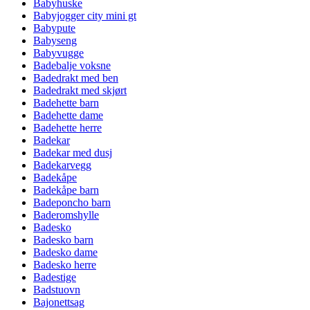
Babyhuske
Babyjogger city mini gt
Babypute
Babyseng
Babyvugge
Badebalje voksne
Badedrakt med ben
Badedrakt med skjørt
Badehette barn
Badehette dame
Badehette herre
Badekar
Badekar med dusj
Badekarvegg
Badekåpe
Badekåpe barn
Badeponcho barn
Baderomshylle
Badesko
Badesko barn
Badesko dame
Badesko herre
Badestige
Badstuovn
Bajonettsag