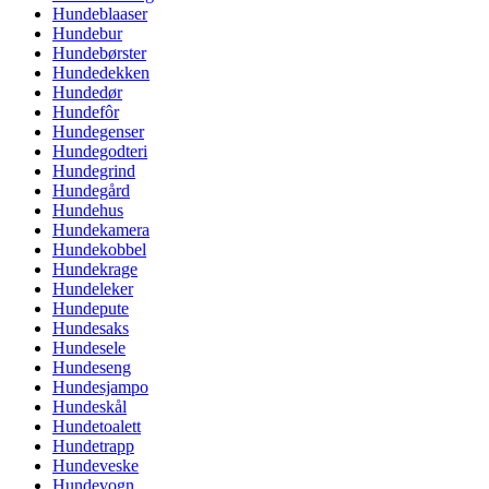
Hundeblaaser
Hundebur
Hundebørster
Hundedekken
Hundedør
Hundefôr
Hundegenser
Hundegodteri
Hundegrind
Hundegård
Hundehus
Hundekamera
Hundekobbel
Hundekrage
Hundeleker
Hundepute
Hundesaks
Hundesele
Hundeseng
Hundesjampo
Hundeskål
Hundetoalett
Hundetrapp
Hundeveske
Hundevogn