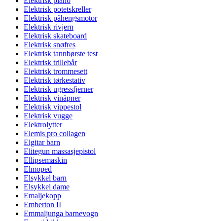
Elektrisk piano
Elektrisk potetskreller
Elektrisk påhengsmotor
Elektrisk rivjern
Elektrisk skateboard
Elektrisk snøfres
Elektrisk tannbørste test
Elektrisk trillebår
Elektrisk trommesett
Elektrisk tørkestativ
Elektrisk ugressfjerner
Elektrisk vinåpner
Elektrisk vippestol
Elektrisk vugge
Elektrolytter
Elemis pro collagen
Elgitar barn
Elitegun massasjepistol
Ellipsemaskin
Elmoped
Elsykkel barn
Elsykkel dame
Emaljekopp
Emberton II
Emmaljunga barnevogn