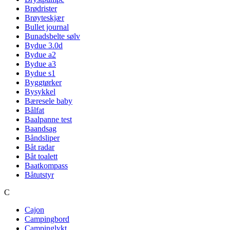
Brødrister
Brøyteskjær
Bullet journal
Bunadsbelte sølv
Bydue 3.0d
Bydue a2
Bydue a3
Bydue s1
Byggtørker
Bysykkel
Bæresele baby
Bålfat
Baalpanne test
Baandsag
Båndsliper
Båt radar
Båt toalett
Baatkompass
Båtutstyr
C
Cajon
Campingbord
Campinglykt