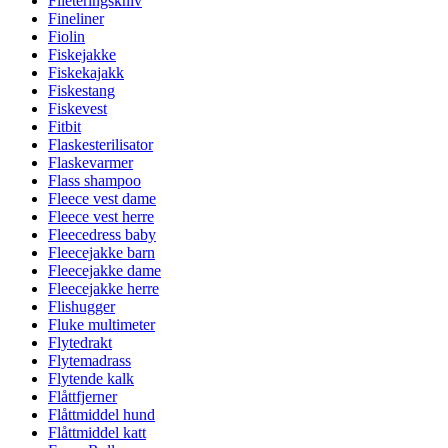
Fileteringskniv
Fineliner
Fiolin
Fiskejakke
Fiskekajakk
Fiskestang
Fiskevest
Fitbit
Flaskesterilisator
Flaskevarmer
Flass shampoo
Fleece vest dame
Fleece vest herre
Fleecedress baby
Fleecejakke barn
Fleecejakke dame
Fleecejakke herre
Flishugger
Fluke multimeter
Flytedrakt
Flytemadrass
Flytende kalk
Flåttfjerner
Flåttmiddel hund
Flåttmiddel katt