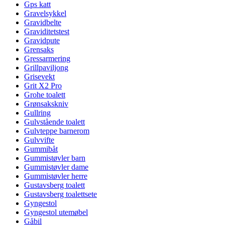
Gps katt
Gravelsykkel
Gravidbelte
Graviditetstest
Gravidpute
Grensaks
Gressarmering
Grillpaviljong
Grisevekt
Grit X2 Pro
Grohe toalett
Grønsakskniv
Gullring
Gulvstående toalett
Gulvteppe barnerom
Gulvvifte
Gummibåt
Gummistøvler barn
Gummistøvler dame
Gummistøvler herre
Gustavsberg toalett
Gustavsberg toalettsete
Gyngestol
Gyngestol utemøbel
Gåbil