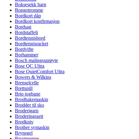
Boksesekk barn
Bongotromme
Bordkort dåp
Bordkort konfirmasjon
Bordsag
Bordstaffeli
Bordtennisbord
Bordtennisracket
Bordvifte
Borhammer
Bosch malingssprøyte
Bose QC Ultra
Bose QuietComfort Ultra
Bowers & Wilkins
Brenselcelle
Brettspill
Brio togbane
Brodbakemaskin
Brodder til sko
Broderigarn
Broderingssett
Brodkniv
Brother symaskin
Brynsgel
Brystpumpe