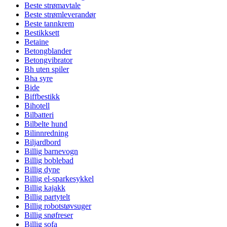
Beste strømavtale
Beste strømleverandør
Beste tannkrem
Bestikksett
Betaine
Betongblander
Betongvibrator
Bh uten spiler
Bha syre
Bide
Biffbestikk
Bihotell
Bilbatteri
Bilbelte hund
Bilinnredning
Biljardbord
Billig barnevogn
Billig boblebad
Billig dyne
Billig el-sparkesykkel
Billig kajakk
Billig partytelt
Billig robotstøvsuger
Billig snøfreser
Billig sofa