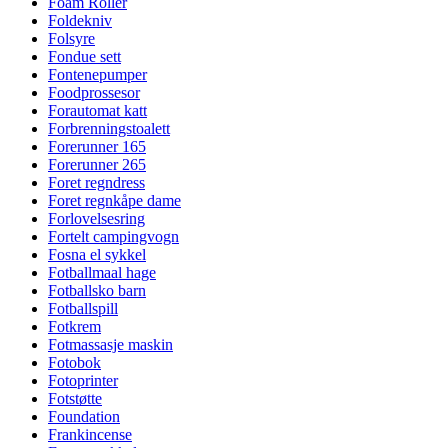
Foam Roller
Foldekniv
Folsyre
Fondue sett
Fontenepumper
Foodprossesor
Forautomat katt
Forbrenningstoalett
Forerunner 165
Forerunner 265
Foret regndress
Foret regnkåpe dame
Forlovelsesring
Fortelt campingvogn
Fosna el sykkel
Fotballmaal hage
Fotballsko barn
Fotballspill
Fotkrem
Fotmassasje maskin
Fotobok
Fotoprinter
Fotstøtte
Foundation
Frankincense