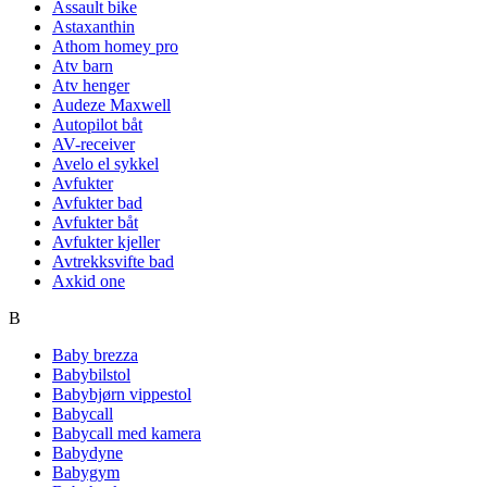
Assault bike
Astaxanthin
Athom homey pro
Atv barn
Atv henger
Audeze Maxwell
Autopilot båt
AV-receiver
Avelo el sykkel
Avfukter
Avfukter bad
Avfukter båt
Avfukter kjeller
Avtrekksvifte bad
Axkid one
B
Baby brezza
Babybilstol
Babybjørn vippestol
Babycall
Babycall med kamera
Babydyne
Babygym