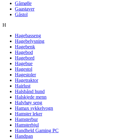
Gåmølle
Gaastaver
Gåstol
H
Hagebasseng
Hagebelysning
Hagebenk
Hagebod
Hagebord
Hagebue
Hagestol
Hagestoler
Hagetraktor
Hairlust
Halsbånd hund
Halskjede menn
Halvhøy seng
Hamax sykkelvogn
Hamster leker
Hamsterbur
Hamsterhjul
Handheld Gaming PC
Handpan