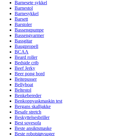
Barnesete sykkel
Barnestol
Barnesykkel
Barsett
Barstoler
Bassengpumpe
Bassengvarmer
Bassgitar
Baugpropell
BCAA
Beard roller
Bedside crib
Beef Jerky
Beer pong bord
Beitepusser
Bellyboat
Beltestol
Benkebereder
Benkoppvaskmaskin test
Bergans skalljakke
Besafe stretch
Beskyttelsesbriller
Best sovesofa
Beste ansiktsmaske
Beste robotstøvsuger