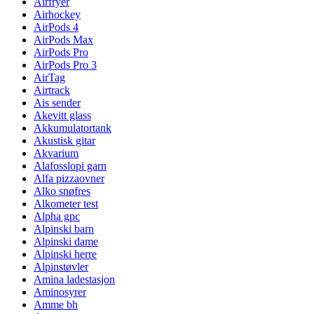
Airfryer
Airhockey
AirPods 4
AirPods Max
AirPods Pro
AirPods Pro 3
AirTag
Airtrack
Ais sender
Akevitt glass
Akkumulatortank
Akustisk gitar
Akvarium
Alafosslopi garn
Alfa pizzaovner
Alko snøfres
Alkometer test
Alpha gpc
Alpinski barn
Alpinski dame
Alpinski herre
Alpinstøvler
Amina ladestasjon
Aminosyrer
Amme bh