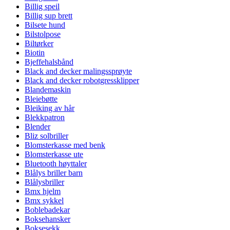
Billig speil
Billig sup brett
Bilsete hund
Bilstolpose
Biltørker
Biotin
Bjeffehalsbånd
Black and decker malingssprøyte
Black and decker robotgressklipper
Blandemaskin
Bleiebøtte
Bleiking av hår
Blekkpatron
Blender
Bliz solbriller
Blomsterkasse med benk
Blomsterkasse ute
Bluetooth høyttaler
Blålys briller barn
Blålysbriller
Bmx hjelm
Bmx sykkel
Boblebadekar
Boksehansker
Boksesekk