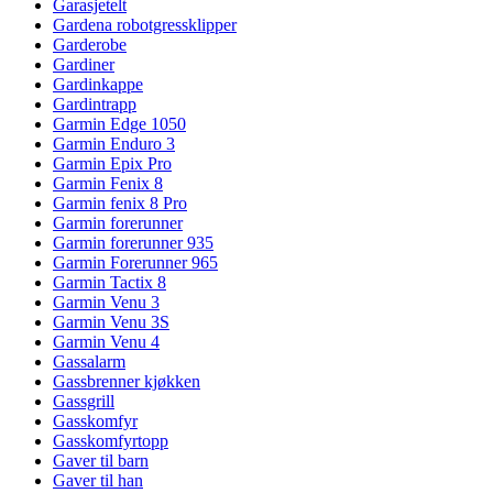
Garasjetelt
Gardena robotgressklipper
Garderobe
Gardiner
Gardinkappe
Gardintrapp
Garmin Edge 1050
Garmin Enduro 3
Garmin Epix Pro
Garmin Fenix 8
Garmin fenix 8 Pro
Garmin forerunner
Garmin forerunner 935
Garmin Forerunner 965
Garmin Tactix 8
Garmin Venu 3
Garmin Venu 3S
Garmin Venu 4
Gassalarm
Gassbrenner kjøkken
Gassgrill
Gasskomfyr
Gasskomfyrtopp
Gaver til barn
Gaver til han