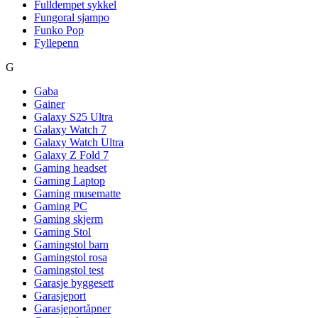
Fulldempet sykkel
Fungoral sjampo
Funko Pop
Fyllepenn
G
Gaba
Gainer
Galaxy S25 Ultra
Galaxy Watch 7
Galaxy Watch Ultra
Galaxy Z Fold 7
Gaming headset
Gaming Laptop
Gaming musematte
Gaming PC
Gaming skjerm
Gaming Stol
Gamingstol barn
Gamingstol rosa
Gamingstol test
Garasje byggesett
Garasjeport
Garasjeportåpner