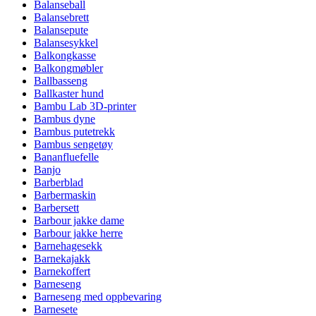
Balanseball
Balansebrett
Balansepute
Balansesykkel
Balkongkasse
Balkongmøbler
Ballbasseng
Ballkaster hund
Bambu Lab 3D-printer
Bambus dyne
Bambus putetrekk
Bambus sengetøy
Bananfluefelle
Banjo
Barberblad
Barbermaskin
Barbersett
Barbour jakke dame
Barbour jakke herre
Barnehagesekk
Barnekajakk
Barnekoffert
Barneseng
Barneseng med oppbevaring
Barnesete