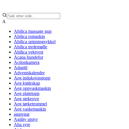
A
Abilica massage gun
Abilica romaskin
Abilica spinningsykkel
Abilica tredemølle
Abilica vektvest
Acana hundefor
Actionkamera
Adaptil
Adventskalender
Aeg induksjonstopp
Aeg kjøleskap
Aeg oppvaskmaskin
Aeg platetopp
Aeg stekeovn
Aeg tørketrommel
Aeg vaskemaskin
aggregat
Agility utstyr
Aha syre