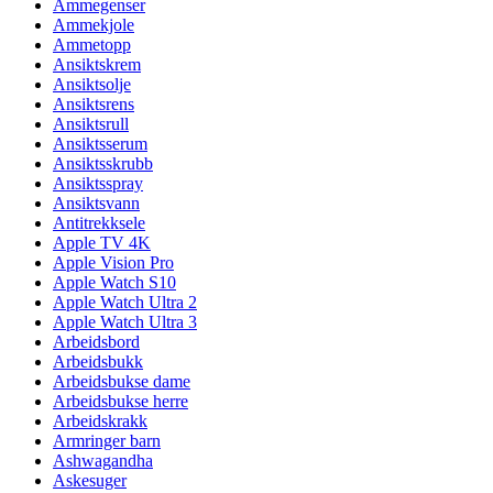
Ammegenser
Ammekjole
Ammetopp
Ansiktskrem
Ansiktsolje
Ansiktsrens
Ansiktsrull
Ansiktsserum
Ansiktsskrubb
Ansiktsspray
Ansiktsvann
Antitrekksele
Apple TV 4K
Apple Vision Pro
Apple Watch S10
Apple Watch Ultra 2
Apple Watch Ultra 3
Arbeidsbord
Arbeidsbukk
Arbeidsbukse dame
Arbeidsbukse herre
Arbeidskrakk
Armringer barn
Ashwagandha
Askesuger