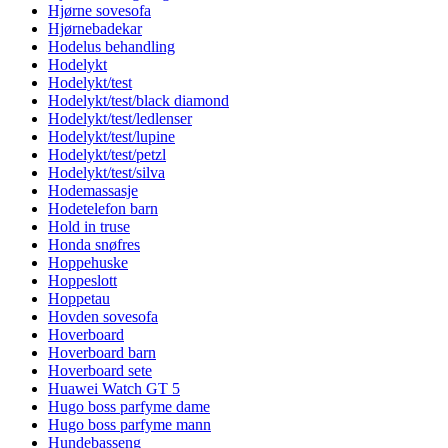
Hjørne sovesofa
Hjørnebadekar
Hodelus behandling
Hodelykt
Hodelykt/test
Hodelykt/test/black diamond
Hodelykt/test/ledlenser
Hodelykt/test/lupine
Hodelykt/test/petzl
Hodelykt/test/silva
Hodemassasje
Hodetelefon barn
Hold in truse
Honda snøfres
Hoppehuske
Hoppeslott
Hoppetau
Hovden sovesofa
Hoverboard
Hoverboard barn
Hoverboard sete
Huawei Watch GT 5
Hugo boss parfyme dame
Hugo boss parfyme mann
Hundebasseng