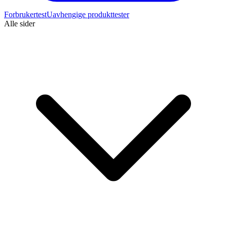
Forbrukertest
Uavhengige produkttester
Alle sider