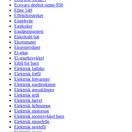
Ecovacs deebot ozmo 950
Edge 540
Effektforsterker
Eggehvite
Eggkoker
Eggløsningstest
Ekkolodd båt
Ekornmater
Eksentersliper
El-gitar
El-sparkesykkel
Elbil for barn
Elektrisk fatbike
Elektrisk fotfil
Elektrisk fotvarmer
Elektrisk gardinskinne
Elektrisk gressklipper
Elektrisk grill
Elektrisk høvel
Elektrisk luftpumpe
Elektrisk motorsag
Elektrisk motorsykkel barn
Elektrisk musefelle
Elektrisk neglefil