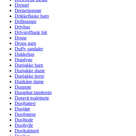
Dremel
Dreneringsrør
Drikkeflaske barn
Drillpumpe
Drivhus
Drivstofftank båt
Drone
Drops garn
Duffy sandaler
Dukkehus
Dundyne
Dunjakke barn
Dunjakke dame
Dunjakke herre
Dunkåpe dame
Dunpute
Duraphat tannkrem
Duravit toalettsete
Dusjbatteri
Dusjdør
Dusjhjørne
Dusjhode
Dusjhylle
Dusjkabinett