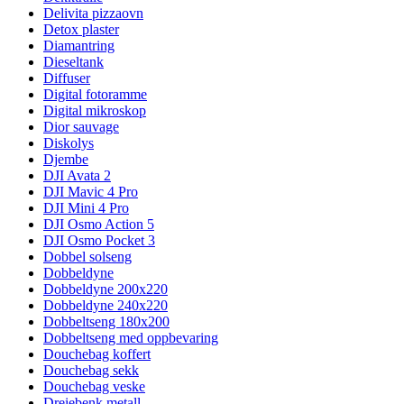
Delivita pizzaovn
Detox plaster
Diamantring
Dieseltank
Diffuser
Digital fotoramme
Digital mikroskop
Dior sauvage
Diskolys
Djembe
DJI Avata 2
DJI Mavic 4 Pro
DJI Mini 4 Pro
DJI Osmo Action 5
DJI Osmo Pocket 3
Dobbel solseng
Dobbeldyne
Dobbeldyne 200x220
Dobbeldyne 240x220
Dobbeltseng 180x200
Dobbeltseng med oppbevaring
Douchebag koffert
Douchebag sekk
Douchebag veske
Dreiebenk metall