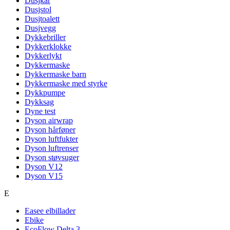
Dusjkar
Dusjstol
Dusjtoalett
Dusjvegg
Dykkebriller
Dykkerklokke
Dykkerlykt
Dykkermaske
Dykkermaske barn
Dykkermaske med styrke
Dykkpumpe
Dykksag
Dyne test
Dyson airwrap
Dyson hårføner
Dyson luftfukter
Dyson luftrenser
Dyson støvsuger
Dyson V12
Dyson V15
E
Easee elbillader
Ebike
EcoFlow Delta 3