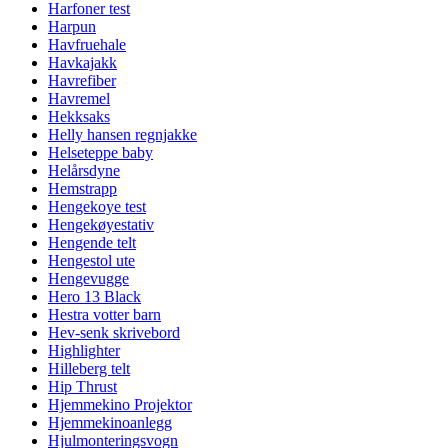
Harfoner test
Harpun
Havfruehale
Havkajakk
Havrefiber
Havremel
Hekksaks
Helly hansen regnjakke
Helseteppe baby
Helårsdyne
Hemstrapp
Hengekoye test
Hengekøyestativ
Hengende telt
Hengestol ute
Hengevugge
Hero 13 Black
Hestra votter barn
Hev-senk skrivebord
Highlighter
Hilleberg telt
Hip Thrust
Hjemmekino Projektor
Hjemmekinoanlegg
Hjulmonteringsvogn