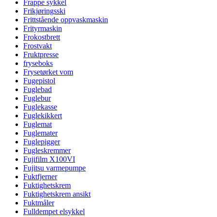
Frappe sykkel
Frikjøringsski
Frittstående oppvaskmaskin
Frityrmaskin
Frokostbrett
Frostvakt
Fruktpresse
fryseboks
Frysetørket vom
Fugepistol
Fuglebad
Fuglebur
Fuglekasse
Fuglekikkert
Fuglemat
Fuglemater
Fuglepigger
Fugleskremmer
Fujifilm X100VI
Fujitsu varmepumpe
Fuktfjerner
Fuktighetskrem
Fuktighetskrem ansikt
Fuktmåler
Fulldempet elsykkel