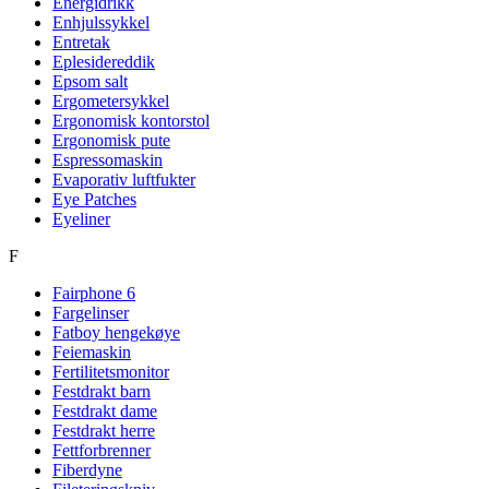
Energidrikk
Enhjulssykkel
Entretak
Eplesidereddik
Epsom salt
Ergometersykkel
Ergonomisk kontorstol
Ergonomisk pute
Espressomaskin
Evaporativ luftfukter
Eye Patches
Eyeliner
F
Fairphone 6
Fargelinser
Fatboy hengekøye
Feiemaskin
Fertilitetsmonitor
Festdrakt barn
Festdrakt dame
Festdrakt herre
Fettforbrenner
Fiberdyne