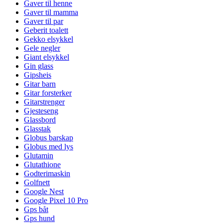
Gaver til henne
Gaver til mamma
Gaver til par
Geberit toalett
Gekko elsykkel
Gele negler
Giant elsykkel
Gin glass
Gipsheis
Gitar barn
Gitar forsterker
Gitarstrenger
Gjesteseng
Glassbord
Glasstak
Globus barskap
Globus med lys
Glutamin
Glutathione
Godterimaskin
Golfnett
Google Nest
Google Pixel 10 Pro
Gps båt
Gps hund