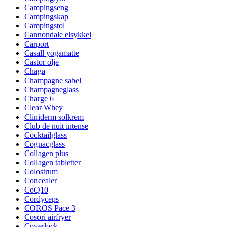
Campingseng
Campingskap
Campingstol
Cannondale elsykkel
Carport
Casall yogamatte
Castor olje
Chaga
Champagne sabel
Champagneglass
Charge 6
Clear Whey
Cliniderm solkrem
Club de nuit intense
Cocktailglass
Cognacglass
Collagen plus
Collagen tabletter
Colostrum
Concealer
CoQ10
Cordyceps
COROS Pace 3
Cosori airfryer
Coverlock