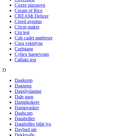
Cozze pizzaovn
Cream of Rice
CREAMi Deluxe
Creed aventus
Cricut maker
Crp test
Cub cadet snøfreser
Cura vektdyne
Curlstang
Cybex barnevogn
Cøliaki test
D
Dagkrem
Dagseng
Dagslyslampe
Dale garn
Dampkokere
Dampvasker
Dashcam
Databriller
Databriller blått lys
Daybed ute
Dekktralle