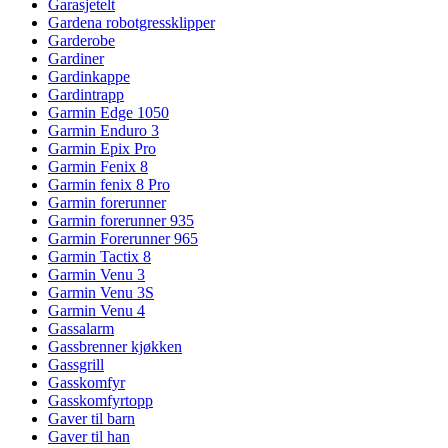
Garasjetelt
Gardena robotgressklipper
Garderobe
Gardiner
Gardinkappe
Gardintrapp
Garmin Edge 1050
Garmin Enduro 3
Garmin Epix Pro
Garmin Fenix 8
Garmin fenix 8 Pro
Garmin forerunner
Garmin forerunner 935
Garmin Forerunner 965
Garmin Tactix 8
Garmin Venu 3
Garmin Venu 3S
Garmin Venu 4
Gassalarm
Gassbrenner kjøkken
Gassgrill
Gasskomfyr
Gasskomfyrtopp
Gaver til barn
Gaver til han