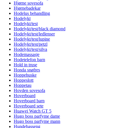
Hjørne sovesofa
Hjørnebadekar
Hodelus behandling
Hodelykt
Hodelykt/test
Hodelykt/test/black diamond
Hodelykt/test/ledlenser
Hodelykt/test/lupine
Hodelykt/test/petzl
Hodelykt/test/silva
Hodemassasje
Hodetelefon barn
Hold in truse
Honda snøfres
Hoppehuske
Hoppeslott
Hoppetau
Hovden sovesofa
Hoverboard
Hoverboard barn
Hoverboard sete
Huawei Watch GT 5
Hugo boss parfyme dame
Hugo boss parfyme mann
Hundebasseng