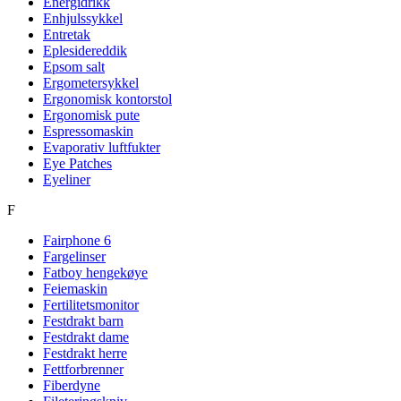
Energidrikk
Enhjulssykkel
Entretak
Eplesidereddik
Epsom salt
Ergometersykkel
Ergonomisk kontorstol
Ergonomisk pute
Espressomaskin
Evaporativ luftfukter
Eye Patches
Eyeliner
F
Fairphone 6
Fargelinser
Fatboy hengekøye
Feiemaskin
Fertilitetsmonitor
Festdrakt barn
Festdrakt dame
Festdrakt herre
Fettforbrenner
Fiberdyne