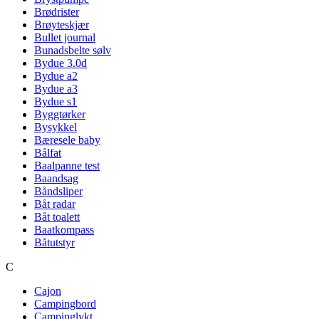
Brødrister
Brøyteskjær
Bullet journal
Bunadsbelte sølv
Bydue 3.0d
Bydue a2
Bydue a3
Bydue s1
Byggtørker
Bysykkel
Bæresele baby
Bålfat
Baalpanne test
Baandsag
Båndsliper
Båt radar
Båt toalett
Baatkompass
Båtutstyr
C
Cajon
Campingbord
Campinglykt