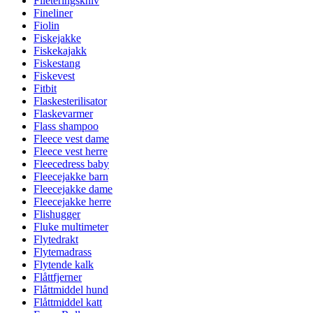
Fileteringskniv
Fineliner
Fiolin
Fiskejakke
Fiskekajakk
Fiskestang
Fiskevest
Fitbit
Flaskesterilisator
Flaskevarmer
Flass shampoo
Fleece vest dame
Fleece vest herre
Fleecedress baby
Fleecejakke barn
Fleecejakke dame
Fleecejakke herre
Flishugger
Fluke multimeter
Flytedrakt
Flytemadrass
Flytende kalk
Flåttfjerner
Flåttmiddel hund
Flåttmiddel katt