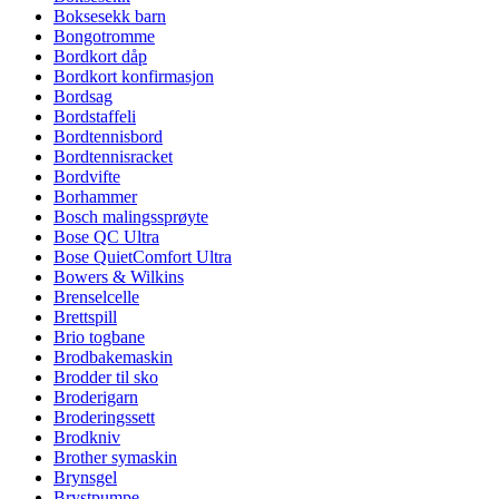
Boksesekk barn
Bongotromme
Bordkort dåp
Bordkort konfirmasjon
Bordsag
Bordstaffeli
Bordtennisbord
Bordtennisracket
Bordvifte
Borhammer
Bosch malingssprøyte
Bose QC Ultra
Bose QuietComfort Ultra
Bowers & Wilkins
Brenselcelle
Brettspill
Brio togbane
Brodbakemaskin
Brodder til sko
Broderigarn
Broderingssett
Brodkniv
Brother symaskin
Brynsgel
Brystpumpe