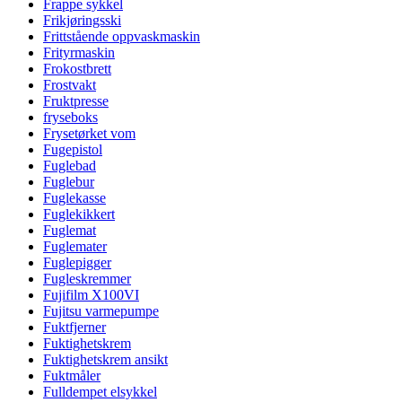
Frappe sykkel
Frikjøringsski
Frittstående oppvaskmaskin
Frityrmaskin
Frokostbrett
Frostvakt
Fruktpresse
fryseboks
Frysetørket vom
Fugepistol
Fuglebad
Fuglebur
Fuglekasse
Fuglekikkert
Fuglemat
Fuglemater
Fuglepigger
Fugleskremmer
Fujifilm X100VI
Fujitsu varmepumpe
Fuktfjerner
Fuktighetskrem
Fuktighetskrem ansikt
Fuktmåler
Fulldempet elsykkel