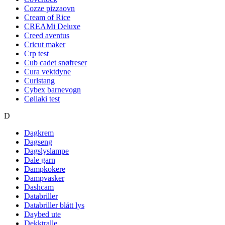
Cozze pizzaovn
Cream of Rice
CREAMi Deluxe
Creed aventus
Cricut maker
Crp test
Cub cadet snøfreser
Cura vektdyne
Curlstang
Cybex barnevogn
Cøliaki test
D
Dagkrem
Dagseng
Dagslyslampe
Dale garn
Dampkokere
Dampvasker
Dashcam
Databriller
Databriller blått lys
Daybed ute
Dekktralle