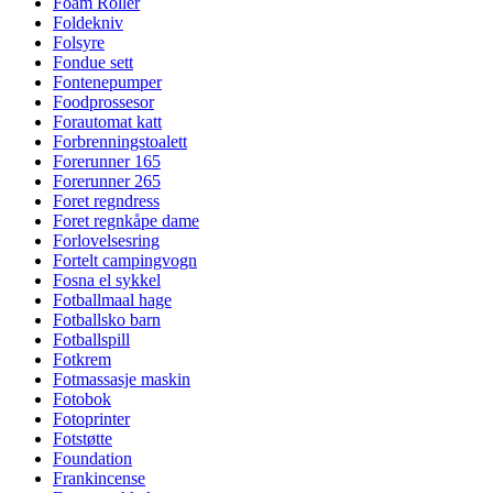
Foam Roller
Foldekniv
Folsyre
Fondue sett
Fontenepumper
Foodprossesor
Forautomat katt
Forbrenningstoalett
Forerunner 165
Forerunner 265
Foret regndress
Foret regnkåpe dame
Forlovelsesring
Fortelt campingvogn
Fosna el sykkel
Fotballmaal hage
Fotballsko barn
Fotballspill
Fotkrem
Fotmassasje maskin
Fotobok
Fotoprinter
Fotstøtte
Foundation
Frankincense