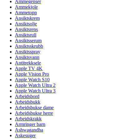
Ammegenser
Ammekjole
Ammetopp
Ansiktskrem
Ansiktsolje
Ansiktsrens
Ansiktsrull
Ansiktsserum
Ansiktsskrubb
Ansiktsspray
Ansiktsvann
Antitrekksele
Apple TV 4K
Apple Vision Pro
Apple Watch S10
Apple Watch Ultra 2
Apple Watch Ultra 3
Arbeidsbord
Arbeidsbukk
Arbeidsbukse dame
Arbeidsbukse herre
Arbeidskrakk
Armringer barn
Ashwagandha
Askesuger