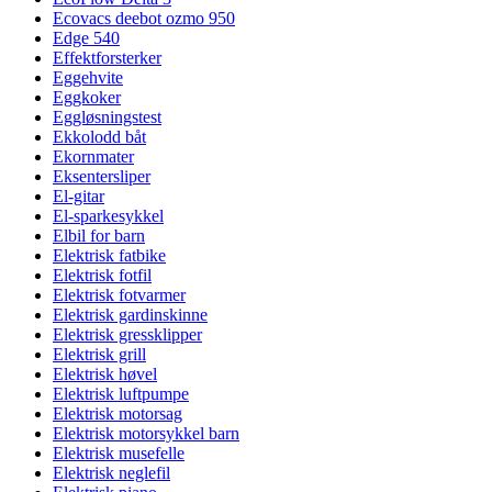
Ecovacs deebot ozmo 950
Edge 540
Effektforsterker
Eggehvite
Eggkoker
Eggløsningstest
Ekkolodd båt
Ekornmater
Eksentersliper
El-gitar
El-sparkesykkel
Elbil for barn
Elektrisk fatbike
Elektrisk fotfil
Elektrisk fotvarmer
Elektrisk gardinskinne
Elektrisk gressklipper
Elektrisk grill
Elektrisk høvel
Elektrisk luftpumpe
Elektrisk motorsag
Elektrisk motorsykkel barn
Elektrisk musefelle
Elektrisk neglefil