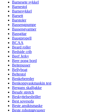
Barnesete sykkel
Barnestol
Barnesykkel
Barsett
Barstoler
Bassengpumpe
Bassengvarmer
Bassgitar
Baugpropell
BCAA
Beard roller
Bedside crib
Beef Jerky
Beer pong bord
Beitepusser
Bellyboat
Beltestol
Benkebereder
Benkoppvaskmaskin test
Bergans skalljakke
Besafe stretch
Beskyttelsesbriller
Best sovesofa
Beste ansiktsmaske
Beste robotstøvsuger