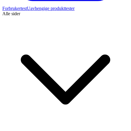
Forbrukertest
Uavhengige produkttester
Alle sider