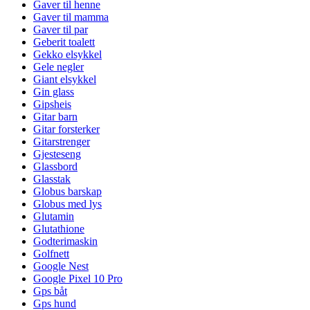
Gaver til henne
Gaver til mamma
Gaver til par
Geberit toalett
Gekko elsykkel
Gele negler
Giant elsykkel
Gin glass
Gipsheis
Gitar barn
Gitar forsterker
Gitarstrenger
Gjesteseng
Glassbord
Glasstak
Globus barskap
Globus med lys
Glutamin
Glutathione
Godterimaskin
Golfnett
Google Nest
Google Pixel 10 Pro
Gps båt
Gps hund