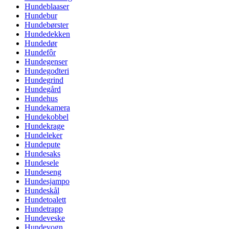
Hundeblaaser
Hundebur
Hundebørster
Hundedekken
Hundedør
Hundefôr
Hundegenser
Hundegodteri
Hundegrind
Hundegård
Hundehus
Hundekamera
Hundekobbel
Hundekrage
Hundeleker
Hundepute
Hundesaks
Hundesele
Hundeseng
Hundesjampo
Hundeskål
Hundetoalett
Hundetrapp
Hundeveske
Hundevogn