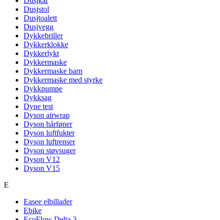
Dusjkar
Dusjstol
Dusjtoalett
Dusjvegg
Dykkebriller
Dykkerklokke
Dykkerlykt
Dykkermaske
Dykkermaske barn
Dykkermaske med styrke
Dykkpumpe
Dykksag
Dyne test
Dyson airwrap
Dyson hårføner
Dyson luftfukter
Dyson luftrenser
Dyson støvsuger
Dyson V12
Dyson V15
E
Easee elbillader
Ebike
EcoFlow Delta 3