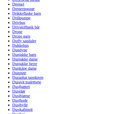
Dremel
Dreneringsrør
Drikkeflaske barn
Drillpumpe
Drivhus
Drivstofftank båt
Drone
Drops garn
Duffy sandaler
Dukkehus
Dundyne
Dunjakke barn
Dunjakke dame
Dunjakke herre
Dunkåpe dame
Dunpute
Duraphat tannkrem
Duravit toalettsete
Dusjbatteri
Dusjdør
Dusjhjørne
Dusjhode
Dusjhylle
Dusjkabinett