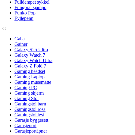
Fulldempet sykkel
Fungoral sjampo
Funko Pop
Fyllepenn
G
Gaba
Gainer
Galaxy S25 Ultra
Galaxy Watch 7
Galaxy Watch Ultra
Galaxy Z Fold 7
Gaming headset
Gaming Laptop
Gaming musematte
Gaming PC
Gaming skjerm
Gaming Stol
Gamingstol barn
Gamingstol rosa
Gamingstol test
Garasje byggesett
Garasjeport
Garasjeportåpner