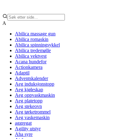
A
Abilica massage gun
Abilica romaskin
Abilica spinningsykkel
Abilica tredemølle
Abilica vektvest
Acana hundefor
Actionkamera
Adaptil
Adventskalender
Aeg induksjonstopp
Aeg kjøleskap
Aeg oppvaskmaskin
Aeg platetopp
Aeg stekeovn
Aeg tørketrommel
Aeg vaskemaskin
aggregat
Agility utstyr
Aha syre