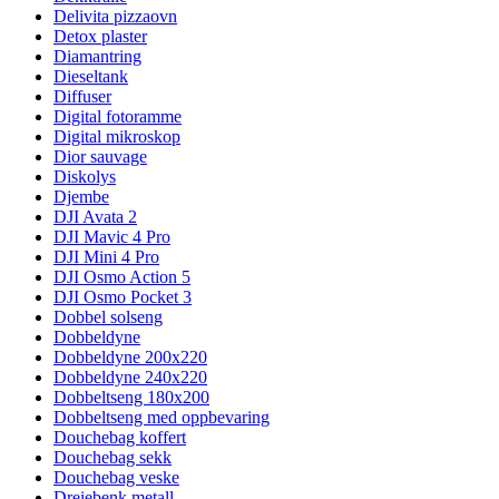
Delivita pizzaovn
Detox plaster
Diamantring
Dieseltank
Diffuser
Digital fotoramme
Digital mikroskop
Dior sauvage
Diskolys
Djembe
DJI Avata 2
DJI Mavic 4 Pro
DJI Mini 4 Pro
DJI Osmo Action 5
DJI Osmo Pocket 3
Dobbel solseng
Dobbeldyne
Dobbeldyne 200x220
Dobbeldyne 240x220
Dobbeltseng 180x200
Dobbeltseng med oppbevaring
Douchebag koffert
Douchebag sekk
Douchebag veske
Dreiebenk metall