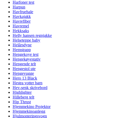
Harfoner test
Harpun
Havfruehale
Havkajakk
Havrefiber
Havremel
Hekksaks
Helly hansen regnjakke
Helseteppe baby
Helårsdyne
Hemstrapp
Hengekoye test
Hengekøyestativ
Hengende telt
Hengestol ute
Hengevugge
Hero 13 Black
Hestra votter barn
Hev-senk skrivebord
Highlighter
Hilleberg telt
Hip Thrust
Hjemmekino Projektor
Hjemmekinoanlegg
Hjulmonteringsvogn