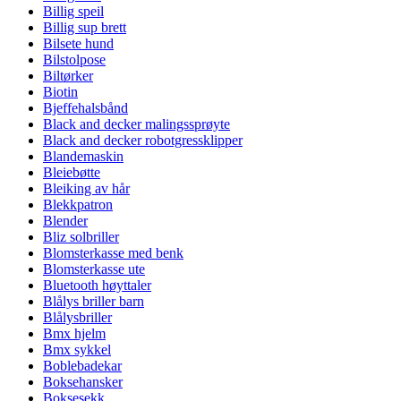
Billig speil
Billig sup brett
Bilsete hund
Bilstolpose
Biltørker
Biotin
Bjeffehalsbånd
Black and decker malingssprøyte
Black and decker robotgressklipper
Blandemaskin
Bleiebøtte
Bleiking av hår
Blekkpatron
Blender
Bliz solbriller
Blomsterkasse med benk
Blomsterkasse ute
Bluetooth høyttaler
Blålys briller barn
Blålysbriller
Bmx hjelm
Bmx sykkel
Boblebadekar
Boksehansker
Boksesekk