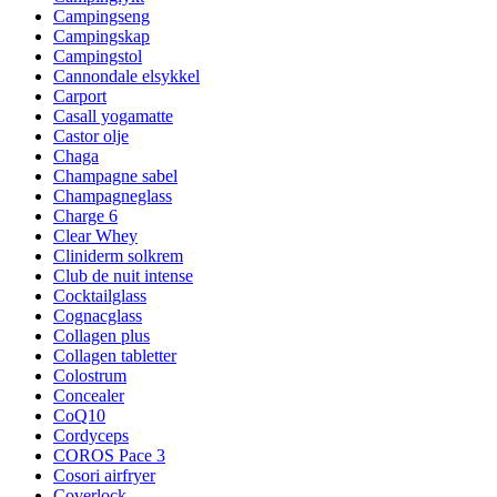
Campingseng
Campingskap
Campingstol
Cannondale elsykkel
Carport
Casall yogamatte
Castor olje
Chaga
Champagne sabel
Champagneglass
Charge 6
Clear Whey
Cliniderm solkrem
Club de nuit intense
Cocktailglass
Cognacglass
Collagen plus
Collagen tabletter
Colostrum
Concealer
CoQ10
Cordyceps
COROS Pace 3
Cosori airfryer
Coverlock