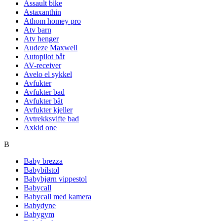
Assault bike
Astaxanthin
Athom homey pro
Atv barn
Atv henger
Audeze Maxwell
Autopilot båt
AV-receiver
Avelo el sykkel
Avfukter
Avfukter bad
Avfukter båt
Avfukter kjeller
Avtrekksvifte bad
Axkid one
B
Baby brezza
Babybilstol
Babybjørn vippestol
Babycall
Babycall med kamera
Babydyne
Babygym