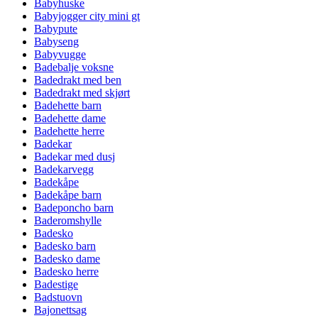
Babyhuske
Babyjogger city mini gt
Babypute
Babyseng
Babyvugge
Badebalje voksne
Badedrakt med ben
Badedrakt med skjørt
Badehette barn
Badehette dame
Badehette herre
Badekar
Badekar med dusj
Badekarvegg
Badekåpe
Badekåpe barn
Badeponcho barn
Baderomshylle
Badesko
Badesko barn
Badesko dame
Badesko herre
Badestige
Badstuovn
Bajonettsag