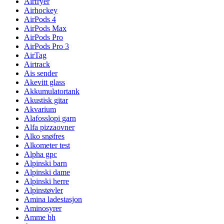
Airfryer
Airhockey
AirPods 4
AirPods Max
AirPods Pro
AirPods Pro 3
AirTag
Airtrack
Ais sender
Akevitt glass
Akkumulatortank
Akustisk gitar
Akvarium
Alafosslopi garn
Alfa pizzaovner
Alko snøfres
Alkometer test
Alpha gpc
Alpinski barn
Alpinski dame
Alpinski herre
Alpinstøvler
Amina ladestasjon
Aminosyrer
Amme bh