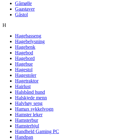
Gåmølle
Gaastaver
Gåstol
H
Hagebasseng
Hagebelysning
Hagebenk
Hagebod
Hagebord
Hagebue
Hagestol
Hagestoler
Hagetraktor
Hairlust
Halsbånd hund
Halskjede menn
Halvhøy seng
Hamax sykkelvogn
Hamster leker
Hamsterbur
Hamsterhjul
Handheld Gaming PC
Handpan