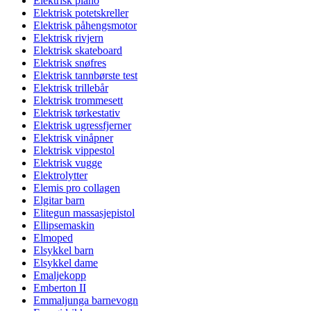
Elektrisk piano
Elektrisk potetskreller
Elektrisk påhengsmotor
Elektrisk rivjern
Elektrisk skateboard
Elektrisk snøfres
Elektrisk tannbørste test
Elektrisk trillebår
Elektrisk trommesett
Elektrisk tørkestativ
Elektrisk ugressfjerner
Elektrisk vinåpner
Elektrisk vippestol
Elektrisk vugge
Elektrolytter
Elemis pro collagen
Elgitar barn
Elitegun massasjepistol
Ellipsemaskin
Elmoped
Elsykkel barn
Elsykkel dame
Emaljekopp
Emberton II
Emmaljunga barnevogn