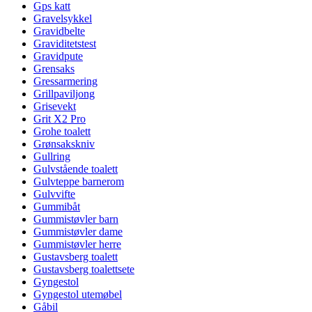
Gps katt
Gravelsykkel
Gravidbelte
Graviditetstest
Gravidpute
Grensaks
Gressarmering
Grillpaviljong
Grisevekt
Grit X2 Pro
Grohe toalett
Grønsakskniv
Gullring
Gulvstående toalett
Gulvteppe barnerom
Gulvvifte
Gummibåt
Gummistøvler barn
Gummistøvler dame
Gummistøvler herre
Gustavsberg toalett
Gustavsberg toalettsete
Gyngestol
Gyngestol utemøbel
Gåbil