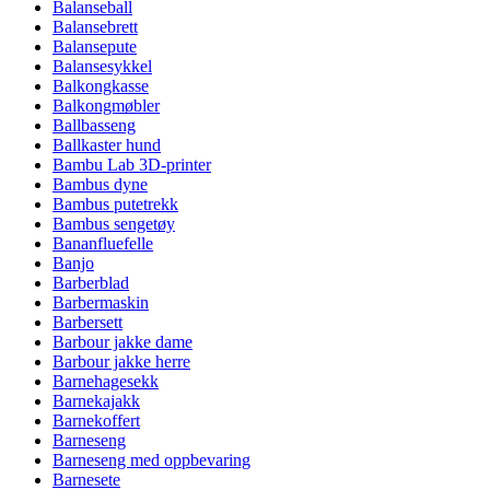
Balanseball
Balansebrett
Balansepute
Balansesykkel
Balkongkasse
Balkongmøbler
Ballbasseng
Ballkaster hund
Bambu Lab 3D-printer
Bambus dyne
Bambus putetrekk
Bambus sengetøy
Bananfluefelle
Banjo
Barberblad
Barbermaskin
Barbersett
Barbour jakke dame
Barbour jakke herre
Barnehagesekk
Barnekajakk
Barnekoffert
Barneseng
Barneseng med oppbevaring
Barnesete