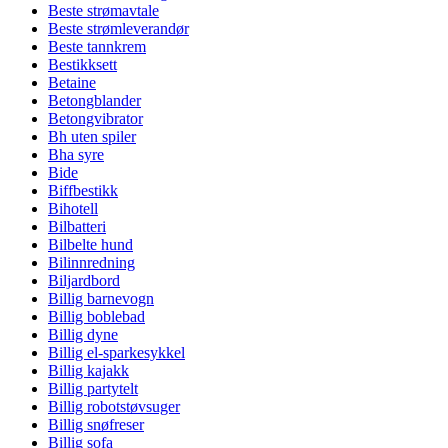
Beste strømavtale
Beste strømleverandør
Beste tannkrem
Bestikksett
Betaine
Betongblander
Betongvibrator
Bh uten spiler
Bha syre
Bide
Biffbestikk
Bihotell
Bilbatteri
Bilbelte hund
Bilinnredning
Biljardbord
Billig barnevogn
Billig boblebad
Billig dyne
Billig el-sparkesykkel
Billig kajakk
Billig partytelt
Billig robotstøvsuger
Billig snøfreser
Billig sofa