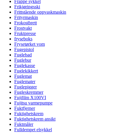
Frappe sykkel
Frikjøringsski
Frittstående oppvaskmaskin
Frityrmaskin
Frokostbrett
Frostvakt
Fruktpresse
fryseboks
Frysetørket vom
Fugepistol
Fuglebad
Fuglebur
Fuglekasse
Fuglekikkert
Fuglemat
Fuglemater
Fuglepigger
Fugleskremmer
Fujifilm X100VI
Fujitsu varmepumpe
Fuktfjerner
Fuktighetskrem
Fuktighetskrem ansikt
Fuktmåler
Fulldempet elsykkel