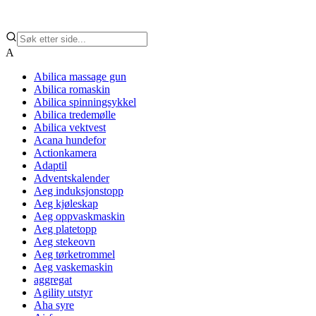
A
Abilica massage gun
Abilica romaskin
Abilica spinningsykkel
Abilica tredemølle
Abilica vektvest
Acana hundefor
Actionkamera
Adaptil
Adventskalender
Aeg induksjonstopp
Aeg kjøleskap
Aeg oppvaskmaskin
Aeg platetopp
Aeg stekeovn
Aeg tørketrommel
Aeg vaskemaskin
aggregat
Agility utstyr
Aha syre