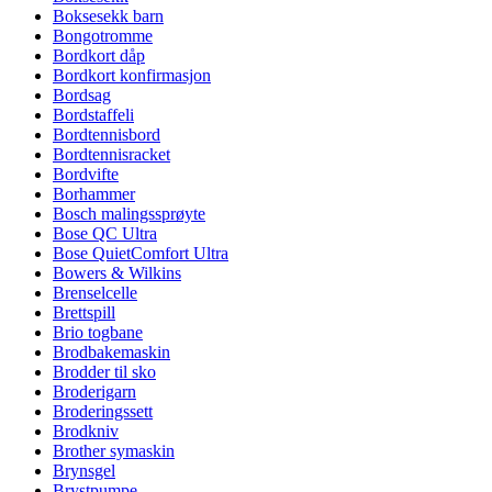
Boksesekk barn
Bongotromme
Bordkort dåp
Bordkort konfirmasjon
Bordsag
Bordstaffeli
Bordtennisbord
Bordtennisracket
Bordvifte
Borhammer
Bosch malingssprøyte
Bose QC Ultra
Bose QuietComfort Ultra
Bowers & Wilkins
Brenselcelle
Brettspill
Brio togbane
Brodbakemaskin
Brodder til sko
Broderigarn
Broderingssett
Brodkniv
Brother symaskin
Brynsgel
Brystpumpe