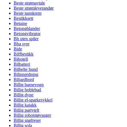
Beste strømavtale
Beste strømleverandør
Beste tannkrem
Bestikksett
Betaine
Betongblander
Betongvibrator
Bh uten spiler
Bha syre
Bide
Biffbestikk
Bihotell
Bilbatteri
Bilbelte hund
Bilinnredning
Biljardbord
Billig barnevogn
Billig boblebad
Billig dyne
Billig el-sparkesykkel
Billig kajakk
Billig partytelt
Billig robotstøvsuger
Billig snøfreser
Billig sofa