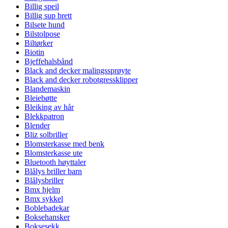
Billig speil
Billig sup brett
Bilsete hund
Bilstolpose
Biltørker
Biotin
Bjeffehalsbånd
Black and decker malingssprøyte
Black and decker robotgressklipper
Blandemaskin
Bleiebøtte
Bleiking av hår
Blekkpatron
Blender
Bliz solbriller
Blomsterkasse med benk
Blomsterkasse ute
Bluetooth høyttaler
Blålys briller barn
Blålysbriller
Bmx hjelm
Bmx sykkel
Boblebadekar
Boksehansker
Boksesekk