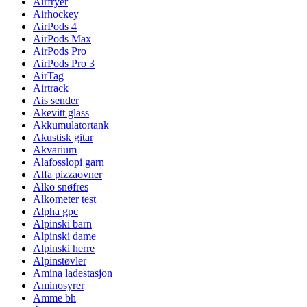
Airfryer
Airhockey
AirPods 4
AirPods Max
AirPods Pro
AirPods Pro 3
AirTag
Airtrack
Ais sender
Akevitt glass
Akkumulatortank
Akustisk gitar
Akvarium
Alafosslopi garn
Alfa pizzaovner
Alko snøfres
Alkometer test
Alpha gpc
Alpinski barn
Alpinski dame
Alpinski herre
Alpinstøvler
Amina ladestasjon
Aminosyrer
Amme bh