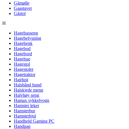
Gåmølle
Gaastaver
Gåstol
H
Hagebasseng
Hagebelysning
Hagebenk
Hagebod
Hagebord
Hagebue
Hagestol
Hagestoler
Hagetraktor
Hairlust
Halsbånd hund
Halskjede menn
Halvhøy seng
Hamax sykkelvogn
Hamster leker
Hamsterbur
Hamsterhjul
Handheld Gaming PC
Handpan