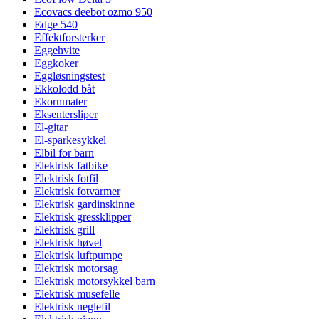
Ecovacs deebot ozmo 950
Edge 540
Effektforsterker
Eggehvite
Eggkoker
Eggløsningstest
Ekkolodd båt
Ekornmater
Eksentersliper
El-gitar
El-sparkesykkel
Elbil for barn
Elektrisk fatbike
Elektrisk fotfil
Elektrisk fotvarmer
Elektrisk gardinskinne
Elektrisk gressklipper
Elektrisk grill
Elektrisk høvel
Elektrisk luftpumpe
Elektrisk motorsag
Elektrisk motorsykkel barn
Elektrisk musefelle
Elektrisk neglefil