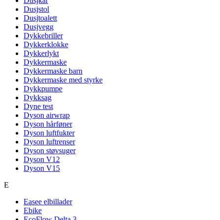
Dusjkar
Dusjstol
Dusjtoalett
Dusjvegg
Dykkebriller
Dykkerklokke
Dykkerlykt
Dykkermaske
Dykkermaske barn
Dykkermaske med styrke
Dykkpumpe
Dykksag
Dyne test
Dyson airwrap
Dyson hårføner
Dyson luftfukter
Dyson luftrenser
Dyson støvsuger
Dyson V12
Dyson V15
E
Easee elbillader
Ebike
EcoFlow Delta 3