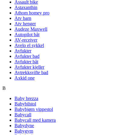
Assault bike
Astaxanthin
Athom homey pro
Atv barn
Atv henger
Audeze Maxwell
Autopilot båt
AV-receiver
Avelo el sykkel
Avfukter
Avfukter bad
Avfukter båt
Avfukter kjeller
Avtrekksvifte bad
Axkid one
B
Baby brezza
Babybilstol
Babybjørn vippestol
Babycall
Babycall med kamera
Babydyne
Babygym