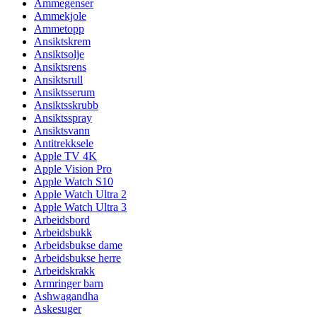
Ammegenser
Ammekjole
Ammetopp
Ansiktskrem
Ansiktsolje
Ansiktsrens
Ansiktsrull
Ansiktsserum
Ansiktsskrubb
Ansiktsspray
Ansiktsvann
Antitrekksele
Apple TV 4K
Apple Vision Pro
Apple Watch S10
Apple Watch Ultra 2
Apple Watch Ultra 3
Arbeidsbord
Arbeidsbukk
Arbeidsbukse dame
Arbeidsbukse herre
Arbeidskrakk
Armringer barn
Ashwagandha
Askesuger