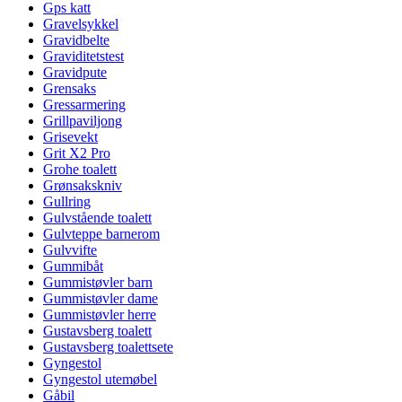
Gps katt
Gravelsykkel
Gravidbelte
Graviditetstest
Gravidpute
Grensaks
Gressarmering
Grillpaviljong
Grisevekt
Grit X2 Pro
Grohe toalett
Grønsakskniv
Gullring
Gulvstående toalett
Gulvteppe barnerom
Gulvvifte
Gummibåt
Gummistøvler barn
Gummistøvler dame
Gummistøvler herre
Gustavsberg toalett
Gustavsberg toalettsete
Gyngestol
Gyngestol utemøbel
Gåbil