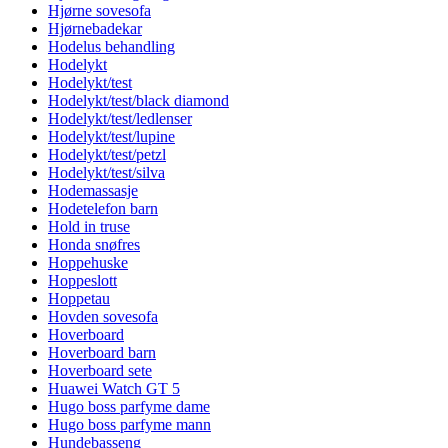
Hjørne sovesofa
Hjørnebadekar
Hodelus behandling
Hodelykt
Hodelykt/test
Hodelykt/test/black diamond
Hodelykt/test/ledlenser
Hodelykt/test/lupine
Hodelykt/test/petzl
Hodelykt/test/silva
Hodemassasje
Hodetelefon barn
Hold in truse
Honda snøfres
Hoppehuske
Hoppeslott
Hoppetau
Hovden sovesofa
Hoverboard
Hoverboard barn
Hoverboard sete
Huawei Watch GT 5
Hugo boss parfyme dame
Hugo boss parfyme mann
Hundebasseng