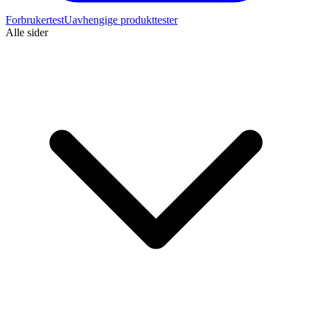
Forbrukertest
Uavhengige produkttester
Alle sider