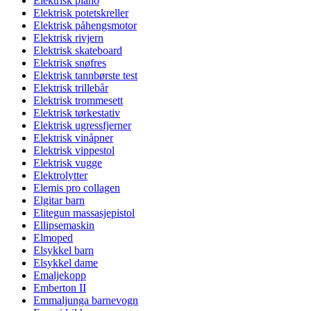
Elektrisk piano
Elektrisk potetskreller
Elektrisk påhengsmotor
Elektrisk rivjern
Elektrisk skateboard
Elektrisk snøfres
Elektrisk tannbørste test
Elektrisk trillebår
Elektrisk trommesett
Elektrisk tørkestativ
Elektrisk ugressfjerner
Elektrisk vinåpner
Elektrisk vippestol
Elektrisk vugge
Elektrolytter
Elemis pro collagen
Elgitar barn
Elitegun massasjepistol
Ellipsemaskin
Elmoped
Elsykkel barn
Elsykkel dame
Emaljekopp
Emberton II
Emmaljunga barnevogn