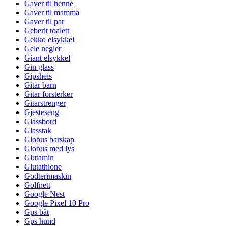
Gaver til henne
Gaver til mamma
Gaver til par
Geberit toalett
Gekko elsykkel
Gele negler
Giant elsykkel
Gin glass
Gipsheis
Gitar barn
Gitar forsterker
Gitarstrenger
Gjesteseng
Glassbord
Glasstak
Globus barskap
Globus med lys
Glutamin
Glutathione
Godterimaskin
Golfnett
Google Nest
Google Pixel 10 Pro
Gps båt
Gps hund