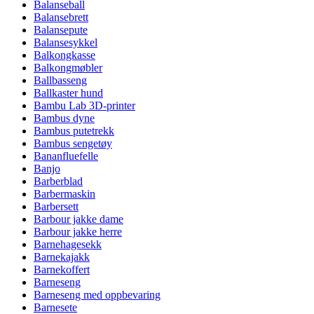
Balanseball
Balansebrett
Balansepute
Balansesykkel
Balkongkasse
Balkongmøbler
Ballbasseng
Ballkaster hund
Bambu Lab 3D-printer
Bambus dyne
Bambus putetrekk
Bambus sengetøy
Bananfluefelle
Banjo
Barberblad
Barbermaskin
Barbersett
Barbour jakke dame
Barbour jakke herre
Barnehagesekk
Barnekajakk
Barnekoffert
Barneseng
Barneseng med oppbevaring
Barnesete