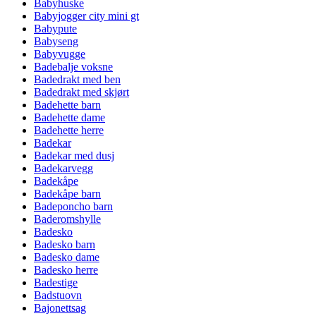
Babyhuske
Babyjogger city mini gt
Babypute
Babyseng
Babyvugge
Badebalje voksne
Badedrakt med ben
Badedrakt med skjørt
Badehette barn
Badehette dame
Badehette herre
Badekar
Badekar med dusj
Badekarvegg
Badekåpe
Badekåpe barn
Badeponcho barn
Baderomshylle
Badesko
Badesko barn
Badesko dame
Badesko herre
Badestige
Badstuovn
Bajonettsag