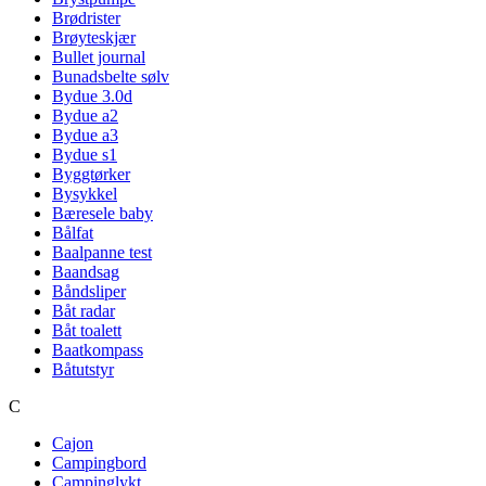
Brødrister
Brøyteskjær
Bullet journal
Bunadsbelte sølv
Bydue 3.0d
Bydue a2
Bydue a3
Bydue s1
Byggtørker
Bysykkel
Bæresele baby
Bålfat
Baalpanne test
Baandsag
Båndsliper
Båt radar
Båt toalett
Baatkompass
Båtutstyr
C
Cajon
Campingbord
Campinglykt