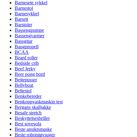
Barnesete sykkel
Barnestol
Barnesykkel
Barsett
Barstoler
Bassengpumpe
Bassengvarmer
Bassgitar
Baugpropell
BCAA
Beard roller
Bedside crib
Beef Jerky
Beer pong bord
Beitepusser
Bellyboat
Beltestol
Benkebereder
Benkoppvaskmaskin test
Bergans skalljakke
Besafe stretch
Beskyttelsesbriller
Best sovesofa
Beste ansiktsmaske
Beste robotstøvsuger