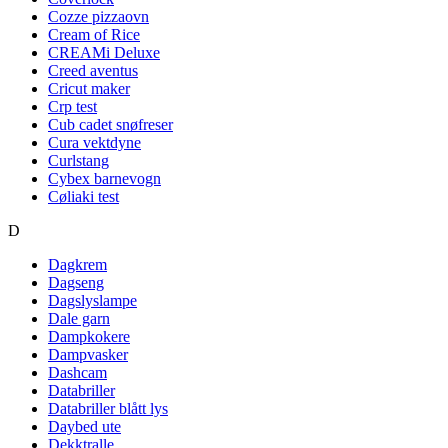
Cozze pizzaovn
Cream of Rice
CREAMi Deluxe
Creed aventus
Cricut maker
Crp test
Cub cadet snøfreser
Cura vektdyne
Curlstang
Cybex barnevogn
Cøliaki test
D
Dagkrem
Dagseng
Dagslyslampe
Dale garn
Dampkokere
Dampvasker
Dashcam
Databriller
Databriller blått lys
Daybed ute
Dekktralle