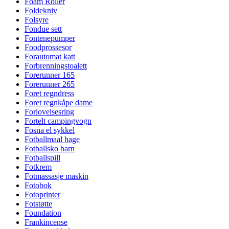
Foam Roller
Foldekniv
Folsyre
Fondue sett
Fontenepumper
Foodprossesor
Forautomat katt
Forbrenningstoalett
Forerunner 165
Forerunner 265
Foret regndress
Foret regnkåpe dame
Forlovelsesring
Fortelt campingvogn
Fosna el sykkel
Fotballmaal hage
Fotballsko barn
Fotballspill
Fotkrem
Fotmassasje maskin
Fotobok
Fotoprinter
Fotstøtte
Foundation
Frankincense