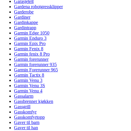
Garasjetelt
Gardena robotgressklipper
Garderobe
Gardiner
Gardinkappe
Gardintrapp
Garmin Edge 1050
Garmin Enduro 3
Garmin Epix Pro
Garmin Fenix 8
Garmin fenix 8 Pro
Garmin forerunner
Garmin forerunner 935
Garmin Forerunner 965
Garmin Tactix 8
Garmin Venu 3
Garmin Venu 3S
Garmin Venu 4
Gassalarm
Gassbrenner kjøkken
Gassgrill
Gasskomfyr
Gasskomfyrtopp
Gaver til barn
Gaver til han