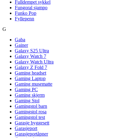
Fulldempet sykkel
Fungoral sjampo
Funko Pop
Fyllepenn
G
Gaba
Gainer
Galaxy S25 Ultra
Galaxy Watch 7
Galaxy Watch Ultra
Galaxy Z Fold 7
Gaming headset
Gaming Laptop
Gaming musematte
Gaming PC
Gaming skjerm
Gaming Stol
Gamingstol barn
Gamingstol rosa
Gamingstol test
Garasje byggesett
Garasjeport
Garasjeportåpner