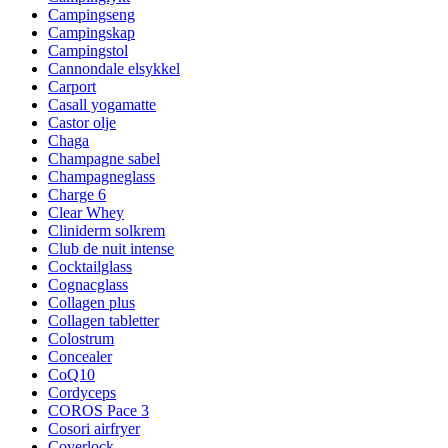
Campingseng
Campingskap
Campingstol
Cannondale elsykkel
Carport
Casall yogamatte
Castor olje
Chaga
Champagne sabel
Champagneglass
Charge 6
Clear Whey
Cliniderm solkrem
Club de nuit intense
Cocktailglass
Cognacglass
Collagen plus
Collagen tabletter
Colostrum
Concealer
CoQ10
Cordyceps
COROS Pace 3
Cosori airfryer
Coverlock