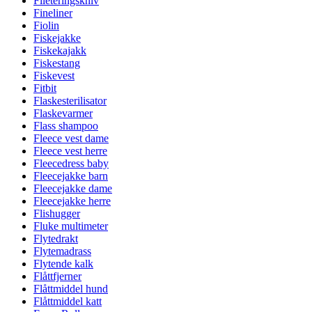
Fileteringskniv
Fineliner
Fiolin
Fiskejakke
Fiskekajakk
Fiskestang
Fiskevest
Fitbit
Flaskesterilisator
Flaskevarmer
Flass shampoo
Fleece vest dame
Fleece vest herre
Fleecedress baby
Fleecejakke barn
Fleecejakke dame
Fleecejakke herre
Flishugger
Fluke multimeter
Flytedrakt
Flytemadrass
Flytende kalk
Flåttfjerner
Flåttmiddel hund
Flåttmiddel katt