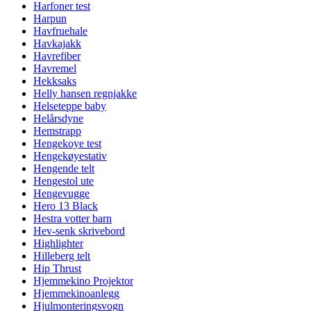
Harfoner test
Harpun
Havfruehale
Havkajakk
Havrefiber
Havremel
Hekksaks
Helly hansen regnjakke
Helseteppe baby
Helårsdyne
Hemstrapp
Hengekoye test
Hengekøyestativ
Hengende telt
Hengestol ute
Hengevugge
Hero 13 Black
Hestra votter barn
Hev-senk skrivebord
Highlighter
Hilleberg telt
Hip Thrust
Hjemmekino Projektor
Hjemmekinoanlegg
Hjulmonteringsvogn