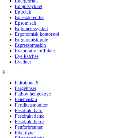
Energidrikk
Enhjulssykkel
Entretak
Eplesidereddik
Epsom salt
Ergometersykkel
Ergonomisk kontorstol
Ergonomisk pute
Espressomaskin
Evaporativ luftfukter
Eye Patches
Eyeliner
F
Fairphone 6
Fargelinser
Fatboy hengekøye
Feiemaskin
Fertilitetsmonitor
Festdrakt barn
Festdrakt dame
Festdrakt herre
Fettforbrenner
Fiberdyne