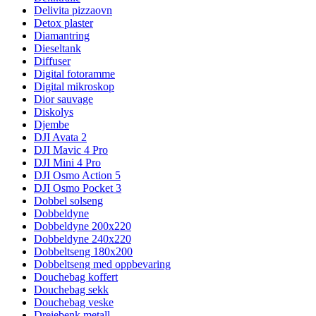
Delivita pizzaovn
Detox plaster
Diamantring
Dieseltank
Diffuser
Digital fotoramme
Digital mikroskop
Dior sauvage
Diskolys
Djembe
DJI Avata 2
DJI Mavic 4 Pro
DJI Mini 4 Pro
DJI Osmo Action 5
DJI Osmo Pocket 3
Dobbel solseng
Dobbeldyne
Dobbeldyne 200x220
Dobbeldyne 240x220
Dobbeltseng 180x200
Dobbeltseng med oppbevaring
Douchebag koffert
Douchebag sekk
Douchebag veske
Dreiebenk metall