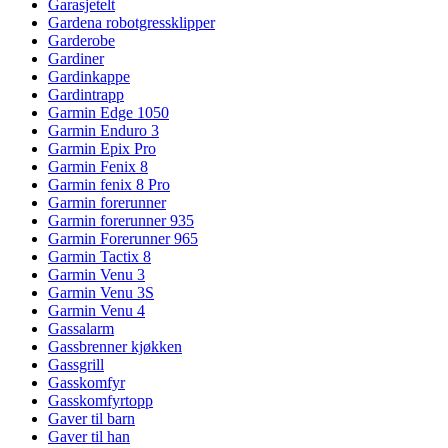
Garasjetelt
Gardena robotgressklipper
Garderobe
Gardiner
Gardinkappe
Gardintrapp
Garmin Edge 1050
Garmin Enduro 3
Garmin Epix Pro
Garmin Fenix 8
Garmin fenix 8 Pro
Garmin forerunner
Garmin forerunner 935
Garmin Forerunner 965
Garmin Tactix 8
Garmin Venu 3
Garmin Venu 3S
Garmin Venu 4
Gassalarm
Gassbrenner kjøkken
Gassgrill
Gasskomfyr
Gasskomfyrtopp
Gaver til barn
Gaver til han