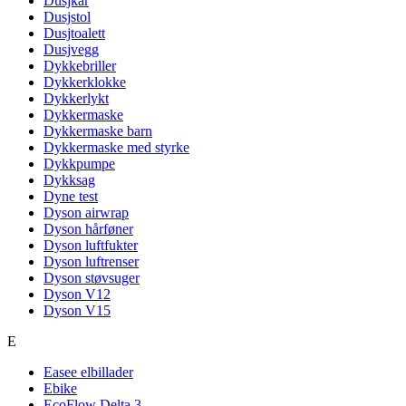
Dusjkar
Dusjstol
Dusjtoalett
Dusjvegg
Dykkebriller
Dykkerklokke
Dykkerlykt
Dykkermaske
Dykkermaske barn
Dykkermaske med styrke
Dykkpumpe
Dykksag
Dyne test
Dyson airwrap
Dyson hårføner
Dyson luftfukter
Dyson luftrenser
Dyson støvsuger
Dyson V12
Dyson V15
E
Easee elbillader
Ebike
EcoFlow Delta 3