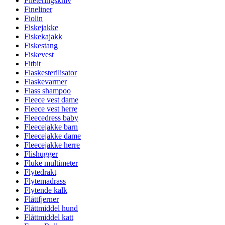
Fileteringskniv
Fineliner
Fiolin
Fiskejakke
Fiskekajakk
Fiskestang
Fiskevest
Fitbit
Flaskesterilisator
Flaskevarmer
Flass shampoo
Fleece vest dame
Fleece vest herre
Fleecedress baby
Fleecejakke barn
Fleecejakke dame
Fleecejakke herre
Flishugger
Fluke multimeter
Flytedrakt
Flytemadrass
Flytende kalk
Flåttfjerner
Flåttmiddel hund
Flåttmiddel katt