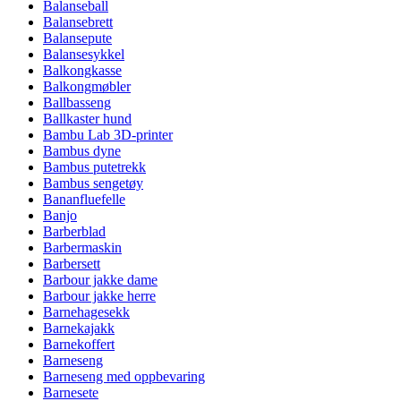
Balanseball
Balansebrett
Balansepute
Balansesykkel
Balkongkasse
Balkongmøbler
Ballbasseng
Ballkaster hund
Bambu Lab 3D-printer
Bambus dyne
Bambus putetrekk
Bambus sengetøy
Bananfluefelle
Banjo
Barberblad
Barbermaskin
Barbersett
Barbour jakke dame
Barbour jakke herre
Barnehagesekk
Barnekajakk
Barnekoffert
Barneseng
Barneseng med oppbevaring
Barnesete