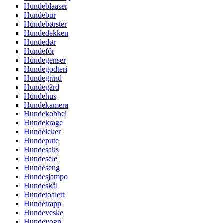
Hundeblaaser
Hundebur
Hundebørster
Hundedekken
Hundedør
Hundefôr
Hundegenser
Hundegodteri
Hundegrind
Hundegård
Hundehus
Hundekamera
Hundekobbel
Hundekrage
Hundeleker
Hundepute
Hundesaks
Hundesele
Hundeseng
Hundesjampo
Hundeskål
Hundetoalett
Hundetrapp
Hundeveske
Hundevogn