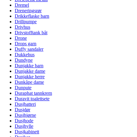
Dremel
Dreneringsrør
Drikkeflaske barn
Drillpumpe
Drivhus
Drivstofftank båt
Drone
Drops garn
Duffy sandaler
Dukkehus
Dundyne
Dunjakke barn
Dunjakke dame
Dunjakke herre
Dunkåpe dame
Dunpute
Duraphat tannkrem
Duravit toalettsete
Dusjbatteri
Dusjdør
Dusjhjørne
Dusjhode
Dusjhylle
Dusjkabinett