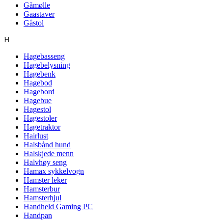
Gåmølle
Gaastaver
Gåstol
H
Hagebasseng
Hagebelysning
Hagebenk
Hagebod
Hagebord
Hagebue
Hagestol
Hagestoler
Hagetraktor
Hairlust
Halsbånd hund
Halskjede menn
Halvhøy seng
Hamax sykkelvogn
Hamster leker
Hamsterbur
Hamsterhjul
Handheld Gaming PC
Handpan