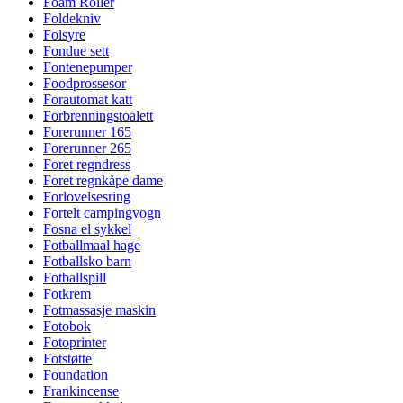
Foam Roller
Foldekniv
Folsyre
Fondue sett
Fontenepumper
Foodprossesor
Forautomat katt
Forbrenningstoalett
Forerunner 165
Forerunner 265
Foret regndress
Foret regnkåpe dame
Forlovelsesring
Fortelt campingvogn
Fosna el sykkel
Fotballmaal hage
Fotballsko barn
Fotballspill
Fotkrem
Fotmassasje maskin
Fotobok
Fotoprinter
Fotstøtte
Foundation
Frankincense