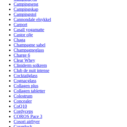
Campingseng
Campingskap
Campingstol
Cannondale elsykkel
Carport
Casall yogamatte
Castor olje
Chaga
Champagne sabel
Champagneglass
Charge 6
Clear Whey
Cliniderm solkrem
Club de nuit intense
Cocktailglass
Cognacglass
Collagen plus
Collagen tabletter
Colostrum
Concealer
CoQ10
Cordyceps
COROS Pace 3
Cosori airfryer
Coverlock