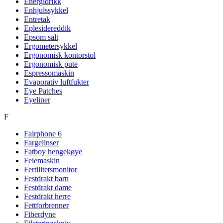
Energidrikk
Enhjulssykkel
Entretak
Eplesidereddik
Epsom salt
Ergometersykkel
Ergonomisk kontorstol
Ergonomisk pute
Espressomaskin
Evaporativ luftfukter
Eye Patches
Eyeliner
F
Fairphone 6
Fargelinser
Fatboy hengekøye
Feiemaskin
Fertilitetsmonitor
Festdrakt barn
Festdrakt dame
Festdrakt herre
Fettforbrenner
Fiberdyne