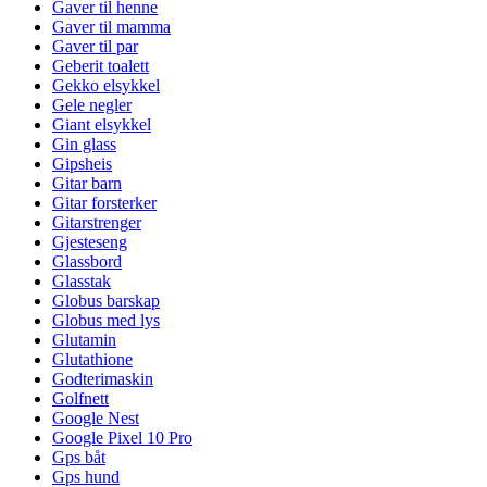
Gaver til henne
Gaver til mamma
Gaver til par
Geberit toalett
Gekko elsykkel
Gele negler
Giant elsykkel
Gin glass
Gipsheis
Gitar barn
Gitar forsterker
Gitarstrenger
Gjesteseng
Glassbord
Glasstak
Globus barskap
Globus med lys
Glutamin
Glutathione
Godterimaskin
Golfnett
Google Nest
Google Pixel 10 Pro
Gps båt
Gps hund