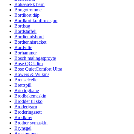
Boksesekk barn
Bongotromme
Bordkort dåp
Bordkort konfirmasjon
Bordsag
Bordstaffeli
Bordtennisbord
Bordtennisracket
Bordvifte
Borhammer
Bosch malingssprøyte
Bose QC Ultra
Bose QuietComfort Ultra
Bowers & Wilkins
Brenselcelle
Brettspill
Brio togbane
Brodbakemaskin
Brodder til sko
Broderigarn
Broderingssett
Brodkniv
Brother symaskin
Brynsgel
Brystpumpe