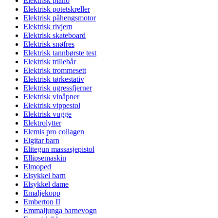
Elektrisk piano
Elektrisk potetskreller
Elektrisk påhengsmotor
Elektrisk rivjern
Elektrisk skateboard
Elektrisk snøfres
Elektrisk tannbørste test
Elektrisk trillebår
Elektrisk trommesett
Elektrisk tørkestativ
Elektrisk ugressfjerner
Elektrisk vinåpner
Elektrisk vippestol
Elektrisk vugge
Elektrolytter
Elemis pro collagen
Elgitar barn
Elitegun massasjepistol
Ellipsemaskin
Elmoped
Elsykkel barn
Elsykkel dame
Emaljekopp
Emberton II
Emmaljunga barnevogn