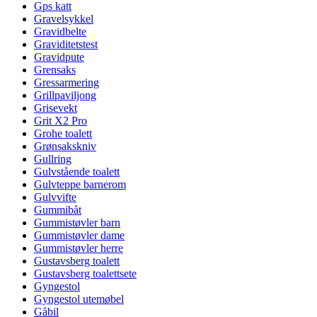
Gps katt
Gravelsykkel
Gravidbelte
Graviditetstest
Gravidpute
Grensaks
Gressarmering
Grillpaviljong
Grisevekt
Grit X2 Pro
Grohe toalett
Grønsakskniv
Gullring
Gulvstående toalett
Gulvteppe barnerom
Gulvvifte
Gummibåt
Gummistøvler barn
Gummistøvler dame
Gummistøvler herre
Gustavsberg toalett
Gustavsberg toalettsete
Gyngestol
Gyngestol utemøbel
Gåbil