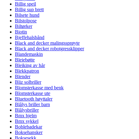
Billig speil
Billig sup brett
Bilsete hund
Bilstolpose
Biltørker
Biotin
Bjeffehalsbånd
Black and decker malingssprøyte
Black and decker robotgressklipper
Blandemaskin
Bleiebøtte
Bleiking av hår
Blekkpatron
Blender
Bliz solbriller
Blomsterkasse med benk
Blomsterkasse ute
Bluetooth høyttaler
Blålys briller barn
Blålysbriller
Bmx hjelm
Bmx sykkel
Boblebadekar
Boksehansker
Boksesekk