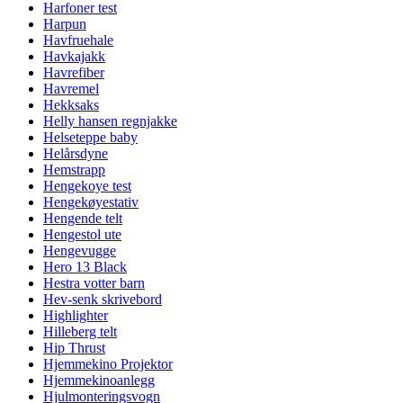
Harfoner test
Harpun
Havfruehale
Havkajakk
Havrefiber
Havremel
Hekksaks
Helly hansen regnjakke
Helseteppe baby
Helårsdyne
Hemstrapp
Hengekoye test
Hengekøyestativ
Hengende telt
Hengestol ute
Hengevugge
Hero 13 Black
Hestra votter barn
Hev-senk skrivebord
Highlighter
Hilleberg telt
Hip Thrust
Hjemmekino Projektor
Hjemmekinoanlegg
Hjulmonteringsvogn