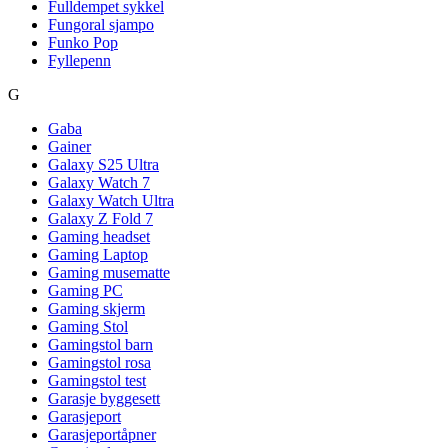
Fulldempet sykkel
Fungoral sjampo
Funko Pop
Fyllepenn
G
Gaba
Gainer
Galaxy S25 Ultra
Galaxy Watch 7
Galaxy Watch Ultra
Galaxy Z Fold 7
Gaming headset
Gaming Laptop
Gaming musematte
Gaming PC
Gaming skjerm
Gaming Stol
Gamingstol barn
Gamingstol rosa
Gamingstol test
Garasje byggesett
Garasjeport
Garasjeportåpner