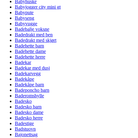
Babyhuske
Babyjogger city mini gt
Babypute
Babyseng
Babyvugge
Badebalje voksne
Badedrakt med ben
Badedrakt med skjørt
Badehette barn
Badehette dame
Badehette herre
Badekar
Badekar med dusj
Badekarvegg
Badekåpe
Badekåpe barn
Badeponcho barn
Baderomshylle
Badesko
Badesko barn
Badesko dame
Badesko herre
Badestige
Badstuovn
Bajonettsag