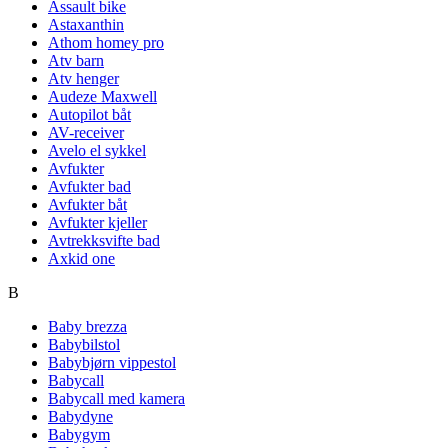
Assault bike
Astaxanthin
Athom homey pro
Atv barn
Atv henger
Audeze Maxwell
Autopilot båt
AV-receiver
Avelo el sykkel
Avfukter
Avfukter bad
Avfukter båt
Avfukter kjeller
Avtrekksvifte bad
Axkid one
B
Baby brezza
Babybilstol
Babybjørn vippestol
Babycall
Babycall med kamera
Babydyne
Babygym