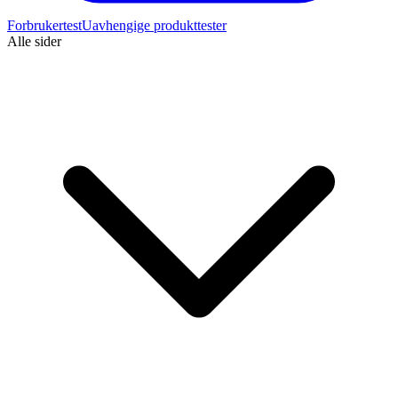
Forbrukertest
Uavhengige produkttester
Alle sider