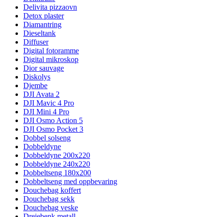
Delivita pizzaovn
Detox plaster
Diamantring
Dieseltank
Diffuser
Digital fotoramme
Digital mikroskop
Dior sauvage
Diskolys
Djembe
DJI Avata 2
DJI Mavic 4 Pro
DJI Mini 4 Pro
DJI Osmo Action 5
DJI Osmo Pocket 3
Dobbel solseng
Dobbeldyne
Dobbeldyne 200x220
Dobbeldyne 240x220
Dobbeltseng 180x200
Dobbeltseng med oppbevaring
Douchebag koffert
Douchebag sekk
Douchebag veske
Dreiebenk metall