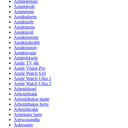
Ammegenser
Ammekjole
Ammetopp
Ansiktskrem
Ansiktsolje
Ansiktsrens
Ansiktsrull
Ansiktsserum
Ansiktsskrubb
Ansiktsspray
Ansiktsvann
Antitrekksele
Apple TV 4K
Apple Vision Pro
Apple Watch S10
Apple Watch Ultra 2
Apple Watch Ultra 3
Arbeidsbord
Arbeidsbukk
Arbeidsbukse dame
Arbeidsbukse herre
Arbeidskrakk
Armringer barn
Ashwagandha
Askesuger