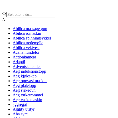
A
Abilica massage gun
Abilica romaskin
Abilica spinningsykkel
Abilica tredemølle
Abilica vektvest
Acana hundefor
Actionkamera
Adaptil
Adventskalender
Aeg induksjonstopp
Aeg kjøleskap
Aeg oppvaskmaskin
Aeg platetopp
Aeg stekeovn
Aeg tørketrommel
Aeg vaskemaskin
aggregat
Agility utstyr
Aha syre