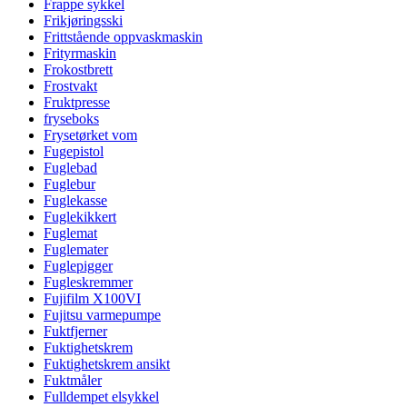
Frappe sykkel
Frikjøringsski
Frittstående oppvaskmaskin
Frityrmaskin
Frokostbrett
Frostvakt
Fruktpresse
fryseboks
Frysetørket vom
Fugepistol
Fuglebad
Fuglebur
Fuglekasse
Fuglekikkert
Fuglemat
Fuglemater
Fuglepigger
Fugleskremmer
Fujifilm X100VI
Fujitsu varmepumpe
Fuktfjerner
Fuktighetskrem
Fuktighetskrem ansikt
Fuktmåler
Fulldempet elsykkel