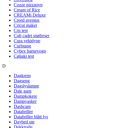
Cozze pizzaovn
Cream of Rice
CREAMi Deluxe
Creed aventus
Cricut maker
Crp test
Cub cadet snøfreser
Cura vektdyne
Curlstang
Cybex barnevogn
Cøliaki test
D
Dagkrem
Dagseng
Dagslyslampe
Dale garn
Dampkokere
Dampvasker
Dashcam
Databriller
Databriller blått lys
Daybed ute
Dekktralle