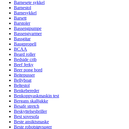
Barnesete sykkel
Barnestol
Barnesykkel
Barsett
Barstoler
Bassengpumpe
Bassengvarmer
Bassgitar
Baugpropell
BCAA
Beard roller
Bedside crib
Beef Jerky
Beer pong bord
Beitepusser
Bellyboat
Beltestol
Benkebereder
Benkoppvaskmaskin test
Bergans skalljakke
Besafe stretch
Beskyttelsesbriller
Best sovesofa
Beste ansiktsmaske
Beste robotstøvsuger