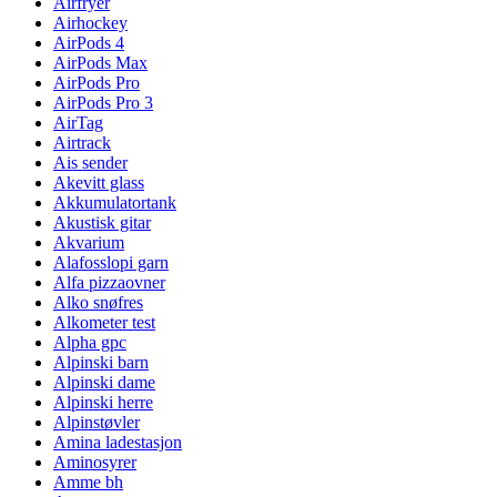
Airfryer
Airhockey
AirPods 4
AirPods Max
AirPods Pro
AirPods Pro 3
AirTag
Airtrack
Ais sender
Akevitt glass
Akkumulatortank
Akustisk gitar
Akvarium
Alafosslopi garn
Alfa pizzaovner
Alko snøfres
Alkometer test
Alpha gpc
Alpinski barn
Alpinski dame
Alpinski herre
Alpinstøvler
Amina ladestasjon
Aminosyrer
Amme bh