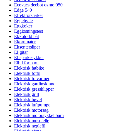
Ecovacs deebot ozmo 950
Edge 540
Effektforsterker
Eggehvite
Eggkoker
Eggløsningstest
Ekkolodd båt
Ekornmater
Eksentersliper
El-gitar
El-sparkesykkel
Elbil for barn
Elektrisk fatbike
Elektrisk fotfil
Elektrisk fotvarmer
Elektrisk gardinskinne
Elektrisk gressklipper
Elektrisk grill
Elektrisk høvel
Elektrisk luftpumpe
Elektrisk motorsag
Elektrisk motorsykkel barn
Elektrisk musefelle
Elektrisk neglefil