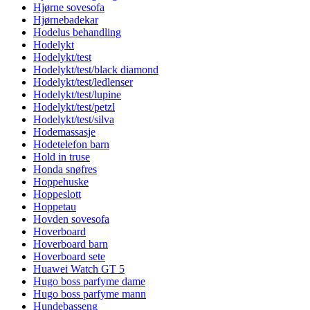
Hjørne sovesofa
Hjørnebadekar
Hodelus behandling
Hodelykt
Hodelykt/test
Hodelykt/test/black diamond
Hodelykt/test/ledlenser
Hodelykt/test/lupine
Hodelykt/test/petzl
Hodelykt/test/silva
Hodemassasje
Hodetelefon barn
Hold in truse
Honda snøfres
Hoppehuske
Hoppeslott
Hoppetau
Hovden sovesofa
Hoverboard
Hoverboard barn
Hoverboard sete
Huawei Watch GT 5
Hugo boss parfyme dame
Hugo boss parfyme mann
Hundebasseng