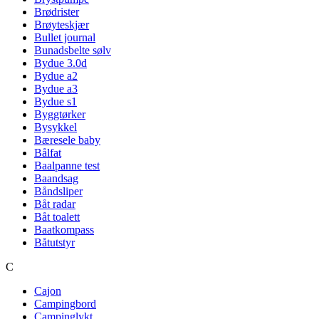
Brødrister
Brøyteskjær
Bullet journal
Bunadsbelte sølv
Bydue 3.0d
Bydue a2
Bydue a3
Bydue s1
Byggtørker
Bysykkel
Bæresele baby
Bålfat
Baalpanne test
Baandsag
Båndsliper
Båt radar
Båt toalett
Baatkompass
Båtutstyr
C
Cajon
Campingbord
Campinglykt