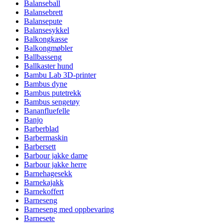
Balanseball
Balansebrett
Balansepute
Balansesykkel
Balkongkasse
Balkongmøbler
Ballbasseng
Ballkaster hund
Bambu Lab 3D-printer
Bambus dyne
Bambus putetrekk
Bambus sengetøy
Bananfluefelle
Banjo
Barberblad
Barbermaskin
Barbersett
Barbour jakke dame
Barbour jakke herre
Barnehagesekk
Barnekajakk
Barnekoffert
Barneseng
Barneseng med oppbevaring
Barnesete