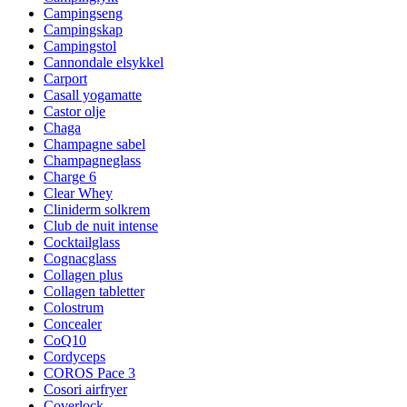
Campingseng
Campingskap
Campingstol
Cannondale elsykkel
Carport
Casall yogamatte
Castor olje
Chaga
Champagne sabel
Champagneglass
Charge 6
Clear Whey
Cliniderm solkrem
Club de nuit intense
Cocktailglass
Cognacglass
Collagen plus
Collagen tabletter
Colostrum
Concealer
CoQ10
Cordyceps
COROS Pace 3
Cosori airfryer
Coverlock