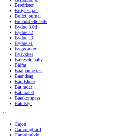
Brødrister
Brøyteskjær
Bullet journal
Bunadsbelte sølv
Bydue 3.0d
Bydue a2
Bydue a3
Bydue s1
Byggtørker
Bysykkel
Bæresele baby
Bålfat
Baalpanne test
Baandsag
Båndsliper
Båt radar
Båt toalett
Baatkompass
Båtutstyr
C
Cajon
Campingbord
Campinglykt