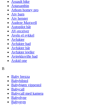
Assault bike
Astaxanthin
Athom homey pro
Atv barn
Atv henger
Audeze Maxwell
Autopilot båt
AV-receiver
Avelo el sykkel
Avfukter
Avfukter bad
Avfukter båt
Avfukter kjeller
Avtrekksvifte bad
Axkid one
B
Baby brezza
Babybilstol
Babybjørn vippestol
Babycall
Babycall med kamera
Babydyne
Babygym