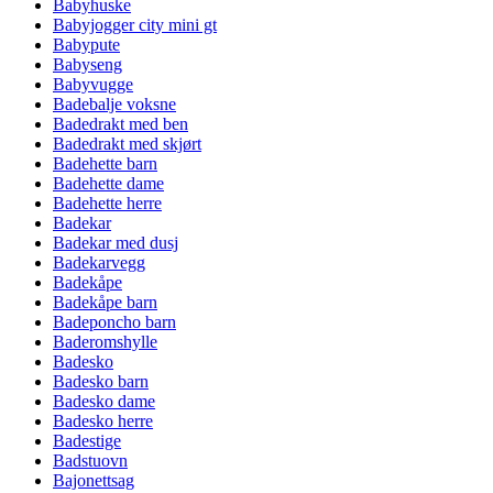
Babyhuske
Babyjogger city mini gt
Babypute
Babyseng
Babyvugge
Badebalje voksne
Badedrakt med ben
Badedrakt med skjørt
Badehette barn
Badehette dame
Badehette herre
Badekar
Badekar med dusj
Badekarvegg
Badekåpe
Badekåpe barn
Badeponcho barn
Baderomshylle
Badesko
Badesko barn
Badesko dame
Badesko herre
Badestige
Badstuovn
Bajonettsag