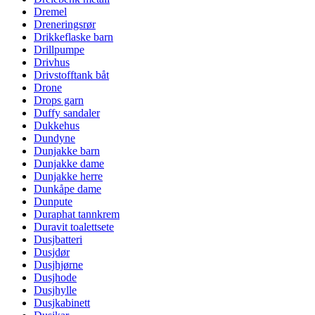
Dremel
Dreneringsrør
Drikkeflaske barn
Drillpumpe
Drivhus
Drivstofftank båt
Drone
Drops garn
Duffy sandaler
Dukkehus
Dundyne
Dunjakke barn
Dunjakke dame
Dunjakke herre
Dunkåpe dame
Dunpute
Duraphat tannkrem
Duravit toalettsete
Dusjbatteri
Dusjdør
Dusjhjørne
Dusjhode
Dusjhylle
Dusjkabinett