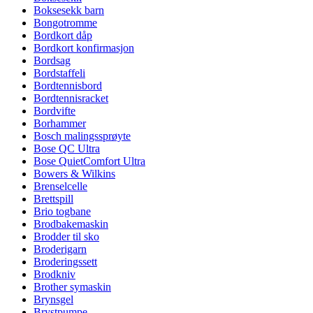
Boksesekk barn
Bongotromme
Bordkort dåp
Bordkort konfirmasjon
Bordsag
Bordstaffeli
Bordtennisbord
Bordtennisracket
Bordvifte
Borhammer
Bosch malingssprøyte
Bose QC Ultra
Bose QuietComfort Ultra
Bowers & Wilkins
Brenselcelle
Brettspill
Brio togbane
Brodbakemaskin
Brodder til sko
Broderigarn
Broderingssett
Brodkniv
Brother symaskin
Brynsgel
Brystpumpe