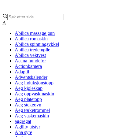
A
Abilica massage gun
Abilica romaskin
Abilica spinningsykkel
Abilica tredemølle
Abilica vektvest
Acana hundefor
Actionkamera
Adaptil
Adventskalender
Aeg induksjonstopp
Aeg kjøleskap
Aeg oppvaskmaskin
Aeg platetopp
Aeg stekeovn
Aeg tørketrommel
Aeg vaskemaskin
aggregat
Agility utstyr
Aha syre