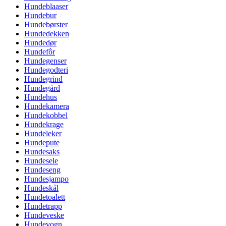
Hundeblaaser
Hundebur
Hundebørster
Hundedekken
Hundedør
Hundefôr
Hundegenser
Hundegodteri
Hundegrind
Hundegård
Hundehus
Hundekamera
Hundekobbel
Hundekrage
Hundeleker
Hundepute
Hundesaks
Hundesele
Hundeseng
Hundesjampo
Hundeskål
Hundetoalett
Hundetrapp
Hundeveske
Hundevogn