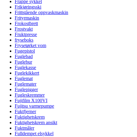
Frappe sykkel
Frikjøringsski
Frittstående oppvaskmaskin
Frityrmaskin
Frokostbrett
Frostvakt
Fruktpresse
fryseboks
Frysetørket vom
Fugepistol
Fuglebad
Fuglebur
Fuglekasse
Fuglekikkert
Fuglemat
Fuglemater
Fuglepigger
Fugleskremmer
Fujifilm X100VI
Fujitsu varmepumpe
Fuktfjerner
Fuktighetskrem
Fuktighetskrem ansikt
Fuktmåler
Fulldempet elsykkel