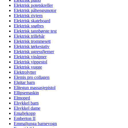
Elektrisk piano
Elektrisk potetskreller
Elektrisk påhengsmotor
Elektrisk rivjern
Elektrisk skateboard
Elektrisk snøfres
Elektrisk tannbørste test
Elektrisk trillebår
Elektrisk trommesett
Elektrisk tørkestativ
Elektrisk ugressfjerner
Elektrisk vinåpner
Elektrisk vippestol
Elektrisk vugge
Elektrolytter
Elemis pro collagen
Elgitar barn
Elitegun massasjepistol
Ellipsemaskin
Elmoped
Elsykkel barn
Elsykkel dame
Emaljekopp
Emberton II
Emmaljunga barnevogn