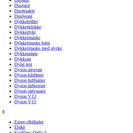
Dusjkar
Dusjstol
Dusjtoalett
Dusjvegg
Dykkebriller
Dykkerklokke
Dykkerlykt
Dykkermaske
Dykkermaske barn
Dykkermaske med styrke
Dykkpumpe
Dykksag
Dyne test
Dyson airwrap
Dyson hårføner
Dyson luftfukter
Dyson luftrenser
Dyson støvsuger
Dyson V12
Dyson V15
E
Easee elbillader
Ebike
EcoFlow Delta 3