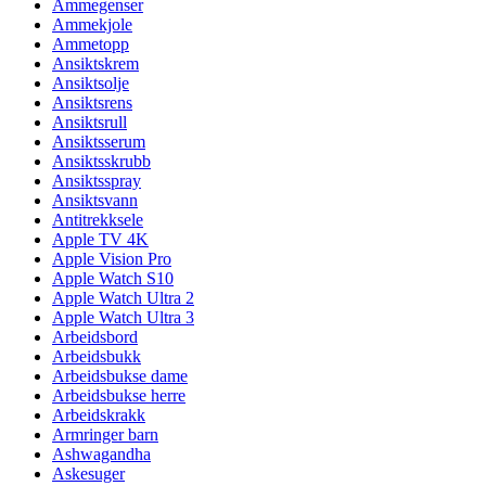
Ammegenser
Ammekjole
Ammetopp
Ansiktskrem
Ansiktsolje
Ansiktsrens
Ansiktsrull
Ansiktsserum
Ansiktsskrubb
Ansiktsspray
Ansiktsvann
Antitrekksele
Apple TV 4K
Apple Vision Pro
Apple Watch S10
Apple Watch Ultra 2
Apple Watch Ultra 3
Arbeidsbord
Arbeidsbukk
Arbeidsbukse dame
Arbeidsbukse herre
Arbeidskrakk
Armringer barn
Ashwagandha
Askesuger