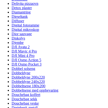
Delivita pizzaovn
Detox plaster
Diamantring
Dieseltank
Diffuser
Digital fotoramme
Digital mikroskop
Dior sauvage
Diskolys
Djembe
DJI Avata 2
DJI Mavic 4 Pro
DJI Mini 4 Pro
DJI Osmo Action 5
DJI Osmo Pocket 3
Dobbel solseng
Dobbeldyne
Dobbeldyne 200x220
Dobbeldyne 240x220
Dobbeltseng 180x200
Dobbeltseng med oppbevaring
Douchebag koffert
Douchebag sekk
Douchebag veske
Dreiebenk metall