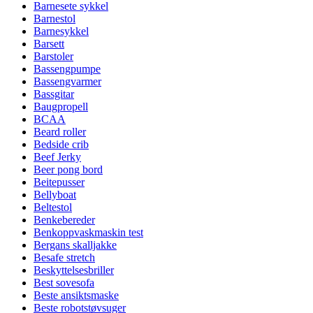
Barnesete sykkel
Barnestol
Barnesykkel
Barsett
Barstoler
Bassengpumpe
Bassengvarmer
Bassgitar
Baugpropell
BCAA
Beard roller
Bedside crib
Beef Jerky
Beer pong bord
Beitepusser
Bellyboat
Beltestol
Benkebereder
Benkoppvaskmaskin test
Bergans skalljakke
Besafe stretch
Beskyttelsesbriller
Best sovesofa
Beste ansiktsmaske
Beste robotstøvsuger