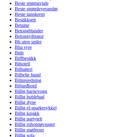
Beste strømavtale
Beste strømleverandør
Beste tannkrem
Bestikksett
Betaine
Betongblander
Betongvibrator
Bh uten spiler
Bha syre
Bide
Biffbestikk
Bihotell
Bilbatteri
Bilbelte hund
Bilinnredning
Biljardbord
Billig barnevogn
Billig boblebad
Billig dyne
Billig el-sparkesykkel
Billig kajakk
Billig partytelt
Billig robotstøvsuger
Billig snøfreser
Billig sofa