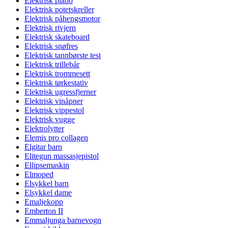
Elektrisk piano
Elektrisk potetskreller
Elektrisk påhengsmotor
Elektrisk rivjern
Elektrisk skateboard
Elektrisk snøfres
Elektrisk tannbørste test
Elektrisk trillebår
Elektrisk trommesett
Elektrisk tørkestativ
Elektrisk ugressfjerner
Elektrisk vinåpner
Elektrisk vippestol
Elektrisk vugge
Elektrolytter
Elemis pro collagen
Elgitar barn
Elitegun massasjepistol
Ellipsemaskin
Elmoped
Elsykkel barn
Elsykkel dame
Emaljekopp
Emberton II
Emmaljunga barnevogn