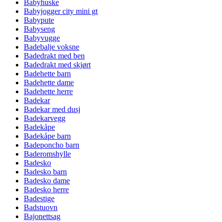
Babyhuske
Babyjogger city mini gt
Babypute
Babyseng
Babyvugge
Badebalje voksne
Badedrakt med ben
Badedrakt med skjørt
Badehette barn
Badehette dame
Badehette herre
Badekar
Badekar med dusj
Badekarvegg
Badekåpe
Badekåpe barn
Badeponcho barn
Baderomshylle
Badesko
Badesko barn
Badesko dame
Badesko herre
Badestige
Badstuovn
Bajonettsag