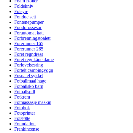
Foam Roller
Foldekniv
Folsyre
Fondue sett
Fontenepumper
Foodprossesor
Forautomat katt
Forbrenningstoalett
Forerunner 165
Forerunner 265
Foret regndress
Foret regnkåpe dame
Forlovelsesring
Fortelt campingvogn
Fosna el sykkel
Fotballmaal hage
Fotballsko barn
Fotballspill
Fotkrem
Fotmassasje maskin
Fotobok
Fotoprinter
Fotstøtte
Foundation
Frankincense