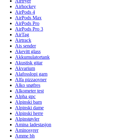
Airfryer
Airhockey
AirPods 4
AirPods Max
AirPods Pro
AirPods Pro 3
AirTag
Airtrack
Ais sender
Akevitt glass
Akkumulatortank
Akustisk gitar
Akvarium
Alafosslopi garn
Alfa pizzaovner
Alko snøfres
Alkometer test
Alpha gpc
Alpinski barn
Alpinski dame
Alpinski herre
Alpinstøvler
Amina ladestasjon
Aminosyrer
Amme bh