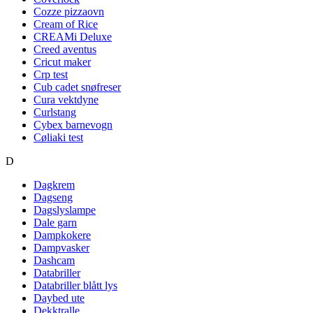
Cozze pizzaovn
Cream of Rice
CREAMi Deluxe
Creed aventus
Cricut maker
Crp test
Cub cadet snøfreser
Cura vektdyne
Curlstang
Cybex barnevogn
Cøliaki test
D
Dagkrem
Dagseng
Dagslyslampe
Dale garn
Dampkokere
Dampvasker
Dashcam
Databriller
Databriller blått lys
Daybed ute
Dekktralle