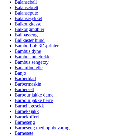
Balanseball
Balansebrett
Balansepute
Balansesykkel
Balkongkasse
Balkongmøbler
Ballbasseng
Ballkaster hund
Bambu Lab 3D-printer
Bambus dyne
Bambus putetrekk
Bambus sengetøy
Bananfluefelle
Banjo
Barberblad
Barbermaskin
Barbersett
Barbour jakke dame
Barbour jakke herre
Barnehagesekk
Barnekajakk
Barnekoffert
Barneseng
Barneseng med oppbevaring
Barnesete