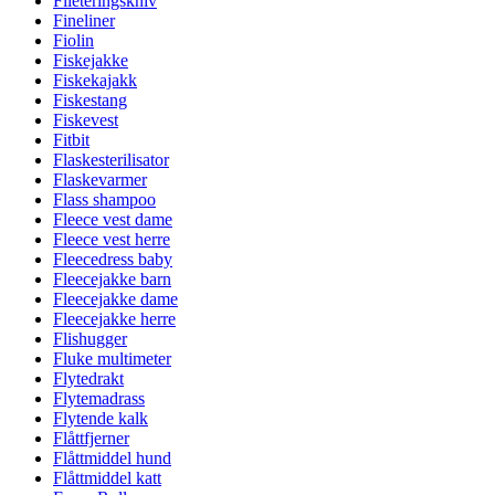
Fileteringskniv
Fineliner
Fiolin
Fiskejakke
Fiskekajakk
Fiskestang
Fiskevest
Fitbit
Flaskesterilisator
Flaskevarmer
Flass shampoo
Fleece vest dame
Fleece vest herre
Fleecedress baby
Fleecejakke barn
Fleecejakke dame
Fleecejakke herre
Flishugger
Fluke multimeter
Flytedrakt
Flytemadrass
Flytende kalk
Flåttfjerner
Flåttmiddel hund
Flåttmiddel katt