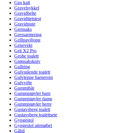
Gps katt
Gravelsykkel
Gravidbelte
Graviditetstest
Gravidpute
Grensaks
Gressarmering
Grillpaviljong
Grisevekt
Grit X2 Pro
Grohe toalett
Grønsakskniv
Gullring
Gulvstående toalett
Gulvteppe barnerom
Gulvvifte
Gummibåt
Gummistøvler barn
Gummistøvler dame
Gummistøvler herre
Gustavsberg toalett
Gustavsberg toalettsete
Gyngestol
Gyngestol utemøbel
Gåbil