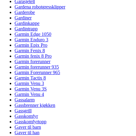
Garasjetelt
Gardena robotgressklipper
Garderobe
Gardiner
Gardinkappe
Gardintrapp
Garmin Edge 1050
Garmin Enduro 3
Garmin Epix Pro
Garmin Fenix 8
Garmin fenix 8 Pro
Garmin forerunner
Garmin forerunner 935
Garmin Forerunner 965
Garmin Tactix 8
Garmin Venu 3
Garmin Venu 3S
Garmin Venu 4
Gassalarm
Gassbrenner kjøkken
Gassgrill
Gasskomfyr
Gasskomfyrtopp
Gaver til barn
Gaver til han