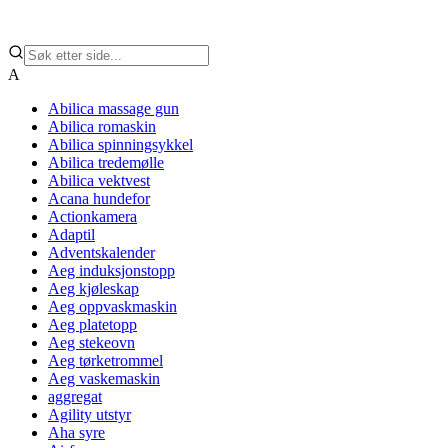
A
Abilica massage gun
Abilica romaskin
Abilica spinningsykkel
Abilica tredemølle
Abilica vektvest
Acana hundefor
Actionkamera
Adaptil
Adventskalender
Aeg induksjonstopp
Aeg kjøleskap
Aeg oppvaskmaskin
Aeg platetopp
Aeg stekeovn
Aeg tørketrommel
Aeg vaskemaskin
aggregat
Agility utstyr
Aha syre