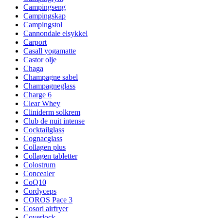
Campingseng
Campingskap
Campingstol
Cannondale elsykkel
Carport
Casall yogamatte
Castor olje
Chaga
Champagne sabel
Champagneglass
Charge 6
Clear Whey
Cliniderm solkrem
Club de nuit intense
Cocktailglass
Cognacglass
Collagen plus
Collagen tabletter
Colostrum
Concealer
CoQ10
Cordyceps
COROS Pace 3
Cosori airfryer
Coverlock