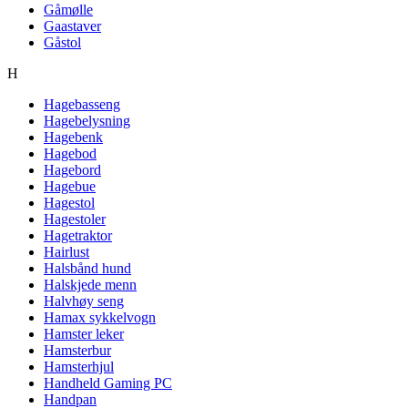
Gåmølle
Gaastaver
Gåstol
H
Hagebasseng
Hagebelysning
Hagebenk
Hagebod
Hagebord
Hagebue
Hagestol
Hagestoler
Hagetraktor
Hairlust
Halsbånd hund
Halskjede menn
Halvhøy seng
Hamax sykkelvogn
Hamster leker
Hamsterbur
Hamsterhjul
Handheld Gaming PC
Handpan