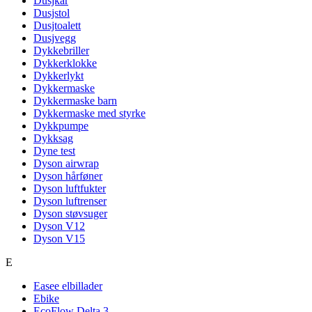
Dusjkar
Dusjstol
Dusjtoalett
Dusjvegg
Dykkebriller
Dykkerklokke
Dykkerlykt
Dykkermaske
Dykkermaske barn
Dykkermaske med styrke
Dykkpumpe
Dykksag
Dyne test
Dyson airwrap
Dyson hårføner
Dyson luftfukter
Dyson luftrenser
Dyson støvsuger
Dyson V12
Dyson V15
E
Easee elbillader
Ebike
EcoFlow Delta 3