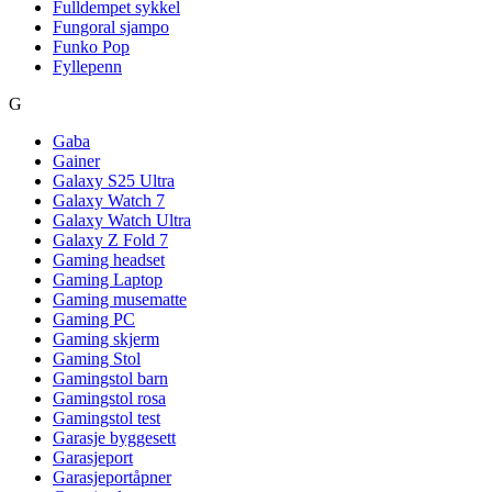
Fulldempet sykkel
Fungoral sjampo
Funko Pop
Fyllepenn
G
Gaba
Gainer
Galaxy S25 Ultra
Galaxy Watch 7
Galaxy Watch Ultra
Galaxy Z Fold 7
Gaming headset
Gaming Laptop
Gaming musematte
Gaming PC
Gaming skjerm
Gaming Stol
Gamingstol barn
Gamingstol rosa
Gamingstol test
Garasje byggesett
Garasjeport
Garasjeportåpner