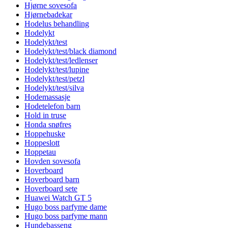
Hjørne sovesofa
Hjørnebadekar
Hodelus behandling
Hodelykt
Hodelykt/test
Hodelykt/test/black diamond
Hodelykt/test/ledlenser
Hodelykt/test/lupine
Hodelykt/test/petzl
Hodelykt/test/silva
Hodemassasje
Hodetelefon barn
Hold in truse
Honda snøfres
Hoppehuske
Hoppeslott
Hoppetau
Hovden sovesofa
Hoverboard
Hoverboard barn
Hoverboard sete
Huawei Watch GT 5
Hugo boss parfyme dame
Hugo boss parfyme mann
Hundebasseng