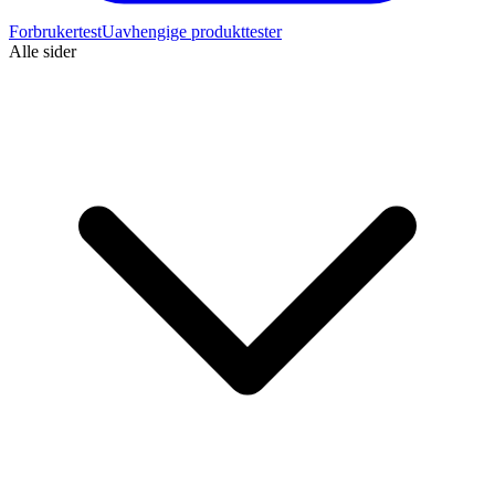
Forbrukertest
Uavhengige produkttester
Alle sider