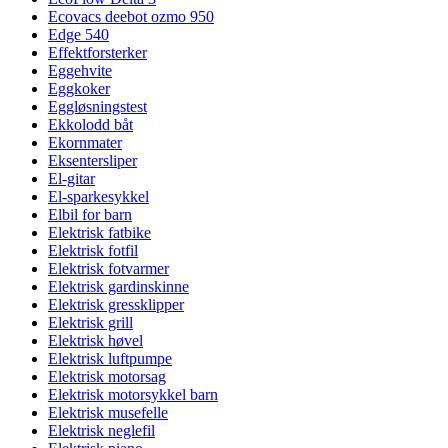
Ecovacs deebot ozmo 950
Edge 540
Effektforsterker
Eggehvite
Eggkoker
Eggløsningstest
Ekkolodd båt
Ekornmater
Eksentersliper
El-gitar
El-sparkesykkel
Elbil for barn
Elektrisk fatbike
Elektrisk fotfil
Elektrisk fotvarmer
Elektrisk gardinskinne
Elektrisk gressklipper
Elektrisk grill
Elektrisk høvel
Elektrisk luftpumpe
Elektrisk motorsag
Elektrisk motorsykkel barn
Elektrisk musefelle
Elektrisk neglefil