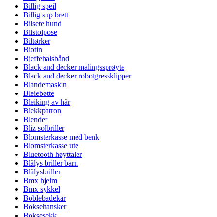
Billig speil
Billig sup brett
Bilsete hund
Bilstolpose
Biltørker
Biotin
Bjeffehalsbånd
Black and decker malingssprøyte
Black and decker robotgressklipper
Blandemaskin
Bleiebøtte
Bleiking av hår
Blekkpatron
Blender
Bliz solbriller
Blomsterkasse med benk
Blomsterkasse ute
Bluetooth høyttaler
Blålys briller barn
Blålysbriller
Bmx hjelm
Bmx sykkel
Boblebadekar
Boksehansker
Boksesekk