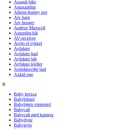
Assault bike
Astaxanthin
Athom homey pro
Atv barn
Atv henger
Audeze Maxwell
Autopilot båt
AV-receiver
Avelo el sykkel
Avfukter
Avfukter bad
Avfukter båt
Avfukter kjeller
Avtrekksvifte bad
Axkid one
B
Baby brezza
Babybilstol
Babybjørn vippestol
Babycall
Babycall med kamera
Babydyne
Babygym