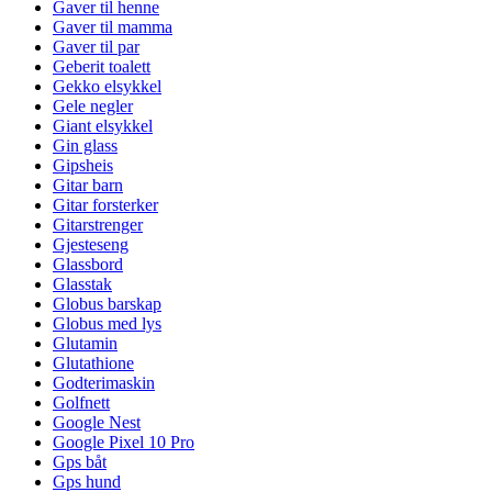
Gaver til henne
Gaver til mamma
Gaver til par
Geberit toalett
Gekko elsykkel
Gele negler
Giant elsykkel
Gin glass
Gipsheis
Gitar barn
Gitar forsterker
Gitarstrenger
Gjesteseng
Glassbord
Glasstak
Globus barskap
Globus med lys
Glutamin
Glutathione
Godterimaskin
Golfnett
Google Nest
Google Pixel 10 Pro
Gps båt
Gps hund