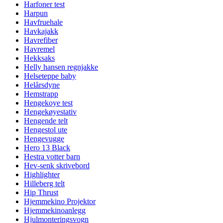
Harfoner test
Harpun
Havfruehale
Havkajakk
Havrefiber
Havremel
Hekksaks
Helly hansen regnjakke
Helseteppe baby
Helårsdyne
Hemstrapp
Hengekoye test
Hengekøyestativ
Hengende telt
Hengestol ute
Hengevugge
Hero 13 Black
Hestra votter barn
Hev-senk skrivebord
Highlighter
Hilleberg telt
Hip Thrust
Hjemmekino Projektor
Hjemmekinoanlegg
Hjulmonteringsvogn