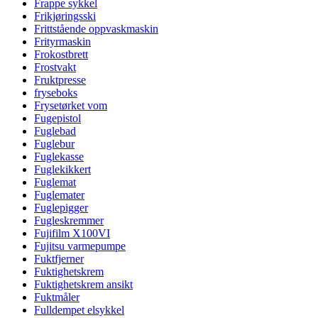
Frappe sykkel
Frikjøringsski
Frittstående oppvaskmaskin
Frityrmaskin
Frokostbrett
Frostvakt
Fruktpresse
fryseboks
Frysetørket vom
Fugepistol
Fuglebad
Fuglebur
Fuglekasse
Fuglekikkert
Fuglemat
Fuglemater
Fuglepigger
Fugleskremmer
Fujifilm X100VI
Fujitsu varmepumpe
Fuktfjerner
Fuktighetskrem
Fuktighetskrem ansikt
Fuktmåler
Fulldempet elsykkel