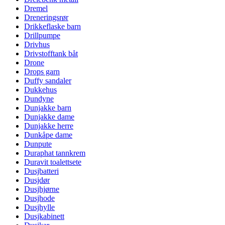
Dremel
Dreneringsrør
Drikkeflaske barn
Drillpumpe
Drivhus
Drivstofftank båt
Drone
Drops garn
Duffy sandaler
Dukkehus
Dundyne
Dunjakke barn
Dunjakke dame
Dunjakke herre
Dunkåpe dame
Dunpute
Duraphat tannkrem
Duravit toalettsete
Dusjbatteri
Dusjdør
Dusjhjørne
Dusjhode
Dusjhylle
Dusjkabinett