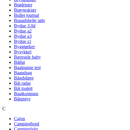
Brødrister
Brøyteskjær
Bullet journal
Bunadsbelte sølv
Bydue 3.0d
Bydue a2
Bydue a3
Bydue s1
Byggtørker
Bysykkel
Bæresele baby
Bålfat
Baalpanne test
Baandsag
Båndsliper
Båt radar
Båt toalett
Baatkompass
Båtutstyr
C
Cajon
Campingbord
Campinglykt