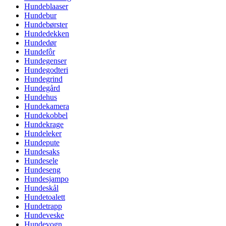
Hundeblaaser
Hundebur
Hundebørster
Hundedekken
Hundedør
Hundefôr
Hundegenser
Hundegodteri
Hundegrind
Hundegård
Hundehus
Hundekamera
Hundekobbel
Hundekrage
Hundeleker
Hundepute
Hundesaks
Hundesele
Hundeseng
Hundesjampo
Hundeskål
Hundetoalett
Hundetrapp
Hundeveske
Hundevogn