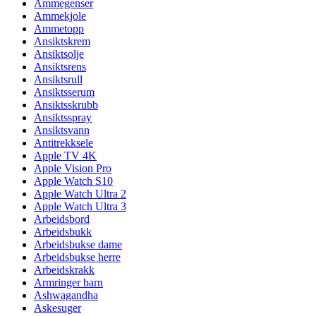
Ammegenser
Ammekjole
Ammetopp
Ansiktskrem
Ansiktsolje
Ansiktsrens
Ansiktsrull
Ansiktsserum
Ansiktsskrubb
Ansiktsspray
Ansiktsvann
Antitrekksele
Apple TV 4K
Apple Vision Pro
Apple Watch S10
Apple Watch Ultra 2
Apple Watch Ultra 3
Arbeidsbord
Arbeidsbukk
Arbeidsbukse dame
Arbeidsbukse herre
Arbeidskrakk
Armringer barn
Ashwagandha
Askesuger