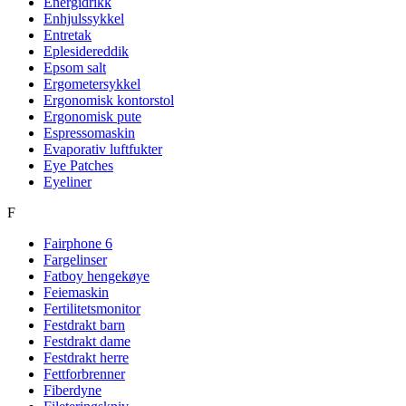
Energidrikk
Enhjulssykkel
Entretak
Eplesidereddik
Epsom salt
Ergometersykkel
Ergonomisk kontorstol
Ergonomisk pute
Espressomaskin
Evaporativ luftfukter
Eye Patches
Eyeliner
F
Fairphone 6
Fargelinser
Fatboy hengekøye
Feiemaskin
Fertilitetsmonitor
Festdrakt barn
Festdrakt dame
Festdrakt herre
Fettforbrenner
Fiberdyne