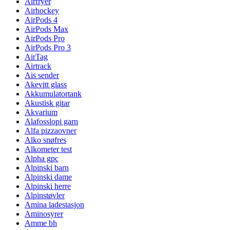
Airfryer
Airhockey
AirPods 4
AirPods Max
AirPods Pro
AirPods Pro 3
AirTag
Airtrack
Ais sender
Akevitt glass
Akkumulatortank
Akustisk gitar
Akvarium
Alafosslopi garn
Alfa pizzaovner
Alko snøfres
Alkometer test
Alpha gpc
Alpinski barn
Alpinski dame
Alpinski herre
Alpinstøvler
Amina ladestasjon
Aminosyrer
Amme bh