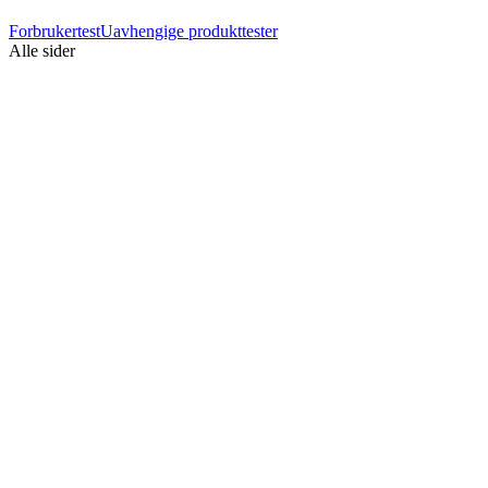
Forbrukertest
Uavhengige produkttester
Alle sider