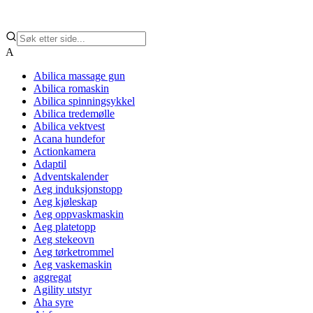
A
Abilica massage gun
Abilica romaskin
Abilica spinningsykkel
Abilica tredemølle
Abilica vektvest
Acana hundefor
Actionkamera
Adaptil
Adventskalender
Aeg induksjonstopp
Aeg kjøleskap
Aeg oppvaskmaskin
Aeg platetopp
Aeg stekeovn
Aeg tørketrommel
Aeg vaskemaskin
aggregat
Agility utstyr
Aha syre