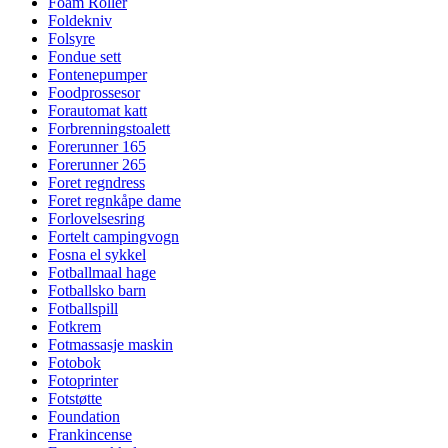
Foam Roller
Foldekniv
Folsyre
Fondue sett
Fontenepumper
Foodprossesor
Forautomat katt
Forbrenningstoalett
Forerunner 165
Forerunner 265
Foret regndress
Foret regnkåpe dame
Forlovelsesring
Fortelt campingvogn
Fosna el sykkel
Fotballmaal hage
Fotballsko barn
Fotballspill
Fotkrem
Fotmassasje maskin
Fotobok
Fotoprinter
Fotstøtte
Foundation
Frankincense