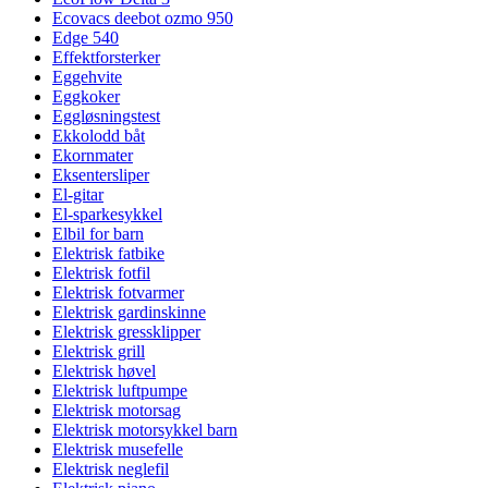
Ecovacs deebot ozmo 950
Edge 540
Effektforsterker
Eggehvite
Eggkoker
Eggløsningstest
Ekkolodd båt
Ekornmater
Eksentersliper
El-gitar
El-sparkesykkel
Elbil for barn
Elektrisk fatbike
Elektrisk fotfil
Elektrisk fotvarmer
Elektrisk gardinskinne
Elektrisk gressklipper
Elektrisk grill
Elektrisk høvel
Elektrisk luftpumpe
Elektrisk motorsag
Elektrisk motorsykkel barn
Elektrisk musefelle
Elektrisk neglefil