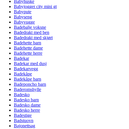
Babyhuske
Babyjogger city mini gt
Babypute
Babyseng
Babyvugge
Badebalje voksne
Badedrakt med ben
Badedrakt med skjørt
Badehette barn
Badehette dame
Badehette herre
Badekar
Badekar med dusj
Badekarvegg
Badekåpe
Badekåpe barn
Badeponcho barn
Baderomshylle
Badesko
Badesko barn
Badesko dame
Badesko herre
Badestige
Badstuovn
Bajonettsag