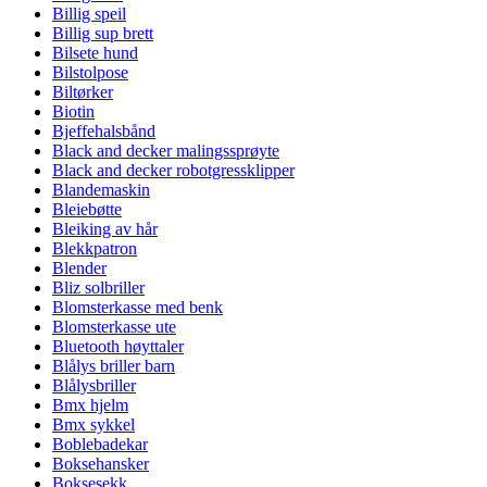
Billig speil
Billig sup brett
Bilsete hund
Bilstolpose
Biltørker
Biotin
Bjeffehalsbånd
Black and decker malingssprøyte
Black and decker robotgressklipper
Blandemaskin
Bleiebøtte
Bleiking av hår
Blekkpatron
Blender
Bliz solbriller
Blomsterkasse med benk
Blomsterkasse ute
Bluetooth høyttaler
Blålys briller barn
Blålysbriller
Bmx hjelm
Bmx sykkel
Boblebadekar
Boksehansker
Boksesekk