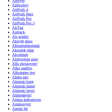
Airfryer
Airhockey
AirPods 4
AirPods Max
AirPods Pro
AirPods Pro 3
AirTag
Airtrack
Ais sender
Akevitt glass
Akkumulatortank
Akustisk gitar
Akvarium
Alafosslopi garn
Alfa pizzaovner
Alko snøfres
Alkometer test
Alpha gpc
Alpinski barn
Alpinski dame
Alpinski herre
Alpinstøvler
Amina ladestasjon
Aminosyrer
Amme bh