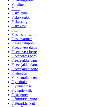
Fileteringskniv
Fineliner
Fiolin
Fiskejakke
Fiskekajakk
Fiskestang
Fiskevest
Fitbit
Flaskesterilisator
Flaskevarmer
Flass shampoo
Fleece vest dame
Fleece vest herre
Fleecedress baby
Fleecejakke barn
Fleecejakke dame
Fleecejakke herre
Flishugger
Fluke multimeter
Flytedrakt
Flytemadrass
Flytende kalk
Flåttfjerner
Flåttmiddel hund
Flåttmiddel katt