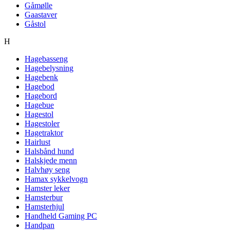
Gåmølle
Gaastaver
Gåstol
H
Hagebasseng
Hagebelysning
Hagebenk
Hagebod
Hagebord
Hagebue
Hagestol
Hagestoler
Hagetraktor
Hairlust
Halsbånd hund
Halskjede menn
Halvhøy seng
Hamax sykkelvogn
Hamster leker
Hamsterbur
Hamsterhjul
Handheld Gaming PC
Handpan