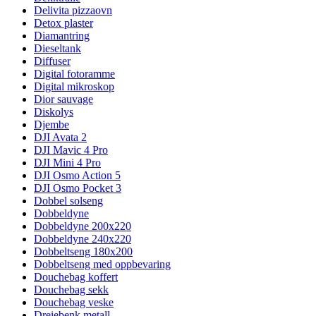
Delivita pizzaovn
Detox plaster
Diamantring
Dieseltank
Diffuser
Digital fotoramme
Digital mikroskop
Dior sauvage
Diskolys
Djembe
DJI Avata 2
DJI Mavic 4 Pro
DJI Mini 4 Pro
DJI Osmo Action 5
DJI Osmo Pocket 3
Dobbel solseng
Dobbeldyne
Dobbeldyne 200x220
Dobbeldyne 240x220
Dobbeltseng 180x200
Dobbeltseng med oppbevaring
Douchebag koffert
Douchebag sekk
Douchebag veske
Dreiebenk metall