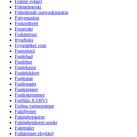
Frappe sykkel
Frikjøringsski
Frittstående oppvaskmaskin
Frityrmaskin
Frokostbrett
Frostvakt
Fruktpresse
fryseboks
Frysetørket vom
Fugepistol
Fuglebad
Fuglebur
Fuglekasse
Fuglekikkert
Fuglemat
Fuglemater
Fuglepigger
Fugleskremmer
Fujifilm X100VI
Fujitsu varmepumpe
Fuktfjerner
Fuktighetskrem
Fuktighetskrem ansikt
Fuktmåler
Fulldempet elsykkel