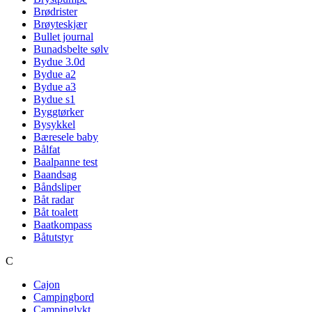
Brødrister
Brøyteskjær
Bullet journal
Bunadsbelte sølv
Bydue 3.0d
Bydue a2
Bydue a3
Bydue s1
Byggtørker
Bysykkel
Bæresele baby
Bålfat
Baalpanne test
Baandsag
Båndsliper
Båt radar
Båt toalett
Baatkompass
Båtutstyr
C
Cajon
Campingbord
Campinglykt