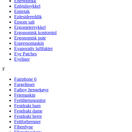
Energidrikk
Enhjulssykkel
Entretak
Eplesidereddik
Epsom salt
Ergometersykkel
Ergonomisk kontorstol
Ergonomisk pute
Espressomaskin
Evaporativ luftfukter
Eye Patches
Eyeliner
F
Fairphone 6
Fargelinser
Fatboy hengekøye
Feiemaskin
Fertilitetsmonitor
Festdrakt barn
Festdrakt dame
Festdrakt herre
Fettforbrenner
Fiberdyne