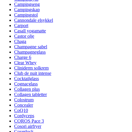
Campingseng
Campingskap
Campingstol
Cannondale elsykkel
Carport
Casall yogamatte
Castor olje
Chaga
Champagne sabel
Champagneglass
Charge 6
Clear Whey
Cliniderm solkrem
Club de nuit intense
Cocktailglass
Cognacglass
Collagen plus
Collagen tabletter
Colostrum
Concealer
CoQ10
Cordyceps
COROS Pace 3
Cosori airfryer
Coverlock