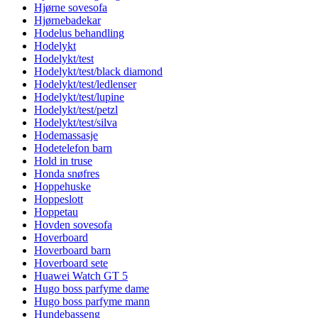
Hjørne sovesofa
Hjørnebadekar
Hodelus behandling
Hodelykt
Hodelykt/test
Hodelykt/test/black diamond
Hodelykt/test/ledlenser
Hodelykt/test/lupine
Hodelykt/test/petzl
Hodelykt/test/silva
Hodemassasje
Hodetelefon barn
Hold in truse
Honda snøfres
Hoppehuske
Hoppeslott
Hoppetau
Hovden sovesofa
Hoverboard
Hoverboard barn
Hoverboard sete
Huawei Watch GT 5
Hugo boss parfyme dame
Hugo boss parfyme mann
Hundebasseng