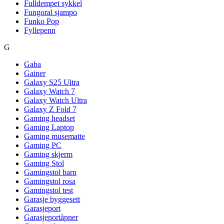
Fulldempet sykkel
Fungoral sjampo
Funko Pop
Fyllepenn
G
Gaba
Gainer
Galaxy S25 Ultra
Galaxy Watch 7
Galaxy Watch Ultra
Galaxy Z Fold 7
Gaming headset
Gaming Laptop
Gaming musematte
Gaming PC
Gaming skjerm
Gaming Stol
Gamingstol barn
Gamingstol rosa
Gamingstol test
Garasje byggesett
Garasjeport
Garasjeportåpner