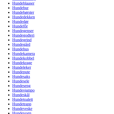
Hundeblaaser
Hundebur
Hundebørster
Hundedekken
Hundedør
Hundefôr
Hundegenser
Hundegodteri
Hundegrind
Hundegård
Hundehus
Hundekamera
Hundekobbel
Hundekrage
Hundeleker
Hundepute
Hundesaks
Hundesele
Hundeseng
Hundesjampo
Hundeskål
Hundetoalett
Hundetrapp
Hundeveske
Hundevogn