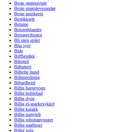
Beste strømavtale
Beste strømleverandør
Beste tannkrem
Bestikksett
Betaine
Betongblander
Betongvibrator
Bh uten spiler
Bha syre
Bide
Biffbestikk
Bihotell
Bilbatteri
Bilbelte hund
Bilinnredning
Biljardbord
Billig barnevogn
Billig boblebad
Billig dyne
Billig el-sparkesykkel
Billig kajakk
Billig partytelt
Billig robotstøvsuger
Billig snøfreser
Billig sofa