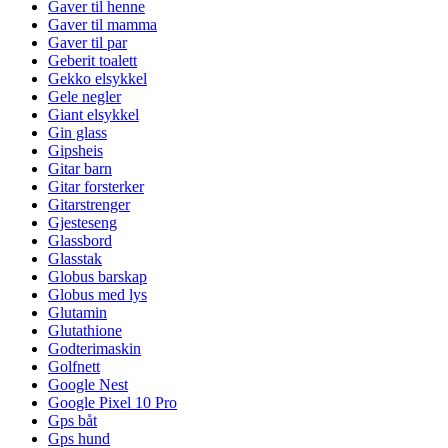
Gaver til henne
Gaver til mamma
Gaver til par
Geberit toalett
Gekko elsykkel
Gele negler
Giant elsykkel
Gin glass
Gipsheis
Gitar barn
Gitar forsterker
Gitarstrenger
Gjesteseng
Glassbord
Glasstak
Globus barskap
Globus med lys
Glutamin
Glutathione
Godterimaskin
Golfnett
Google Nest
Google Pixel 10 Pro
Gps båt
Gps hund