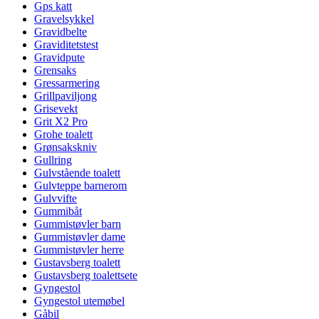
Gps katt
Gravelsykkel
Gravidbelte
Graviditetstest
Gravidpute
Grensaks
Gressarmering
Grillpaviljong
Grisevekt
Grit X2 Pro
Grohe toalett
Grønsakskniv
Gullring
Gulvstående toalett
Gulvteppe barnerom
Gulvvifte
Gummibåt
Gummistøvler barn
Gummistøvler dame
Gummistøvler herre
Gustavsberg toalett
Gustavsberg toalettsete
Gyngestol
Gyngestol utemøbel
Gåbil