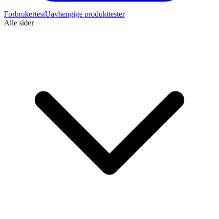
Forbrukertest
Uavhengige produkttester
Alle sider