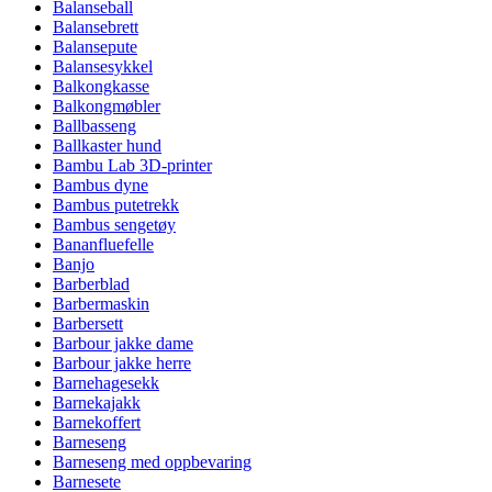
Balanseball
Balansebrett
Balansepute
Balansesykkel
Balkongkasse
Balkongmøbler
Ballbasseng
Ballkaster hund
Bambu Lab 3D-printer
Bambus dyne
Bambus putetrekk
Bambus sengetøy
Bananfluefelle
Banjo
Barberblad
Barbermaskin
Barbersett
Barbour jakke dame
Barbour jakke herre
Barnehagesekk
Barnekajakk
Barnekoffert
Barneseng
Barneseng med oppbevaring
Barnesete