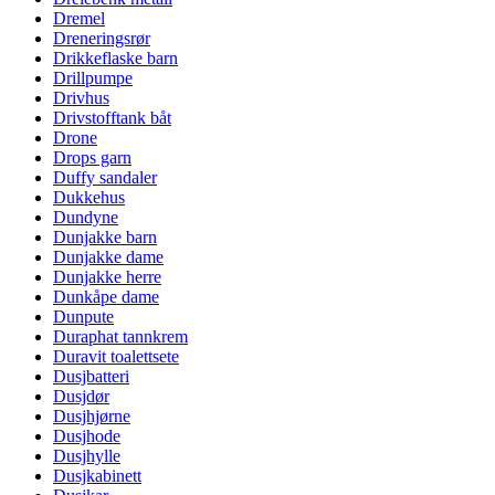
Dremel
Dreneringsrør
Drikkeflaske barn
Drillpumpe
Drivhus
Drivstofftank båt
Drone
Drops garn
Duffy sandaler
Dukkehus
Dundyne
Dunjakke barn
Dunjakke dame
Dunjakke herre
Dunkåpe dame
Dunpute
Duraphat tannkrem
Duravit toalettsete
Dusjbatteri
Dusjdør
Dusjhjørne
Dusjhode
Dusjhylle
Dusjkabinett