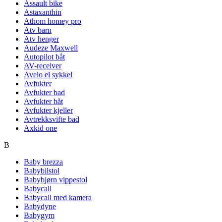
Assault bike
Astaxanthin
Athom homey pro
Atv barn
Atv henger
Audeze Maxwell
Autopilot båt
AV-receiver
Avelo el sykkel
Avfukter
Avfukter bad
Avfukter båt
Avfukter kjeller
Avtrekksvifte bad
Axkid one
B
Baby brezza
Babybilstol
Babybjørn vippestol
Babycall
Babycall med kamera
Babydyne
Babygym