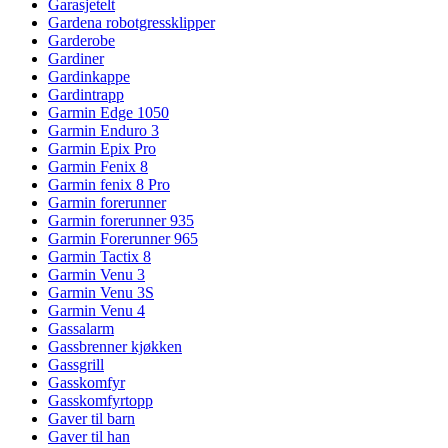
Garasjetelt
Gardena robotgressklipper
Garderobe
Gardiner
Gardinkappe
Gardintrapp
Garmin Edge 1050
Garmin Enduro 3
Garmin Epix Pro
Garmin Fenix 8
Garmin fenix 8 Pro
Garmin forerunner
Garmin forerunner 935
Garmin Forerunner 965
Garmin Tactix 8
Garmin Venu 3
Garmin Venu 3S
Garmin Venu 4
Gassalarm
Gassbrenner kjøkken
Gassgrill
Gasskomfyr
Gasskomfyrtopp
Gaver til barn
Gaver til han