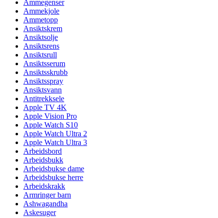
Ammegenser
Ammekjole
Ammetopp
Ansiktskrem
Ansiktsolje
Ansiktsrens
Ansiktsrull
Ansiktsserum
Ansiktsskrubb
Ansiktsspray
Ansiktsvann
Antitrekksele
Apple TV 4K
Apple Vision Pro
Apple Watch S10
Apple Watch Ultra 2
Apple Watch Ultra 3
Arbeidsbord
Arbeidsbukk
Arbeidsbukse dame
Arbeidsbukse herre
Arbeidskrakk
Armringer barn
Ashwagandha
Askesuger