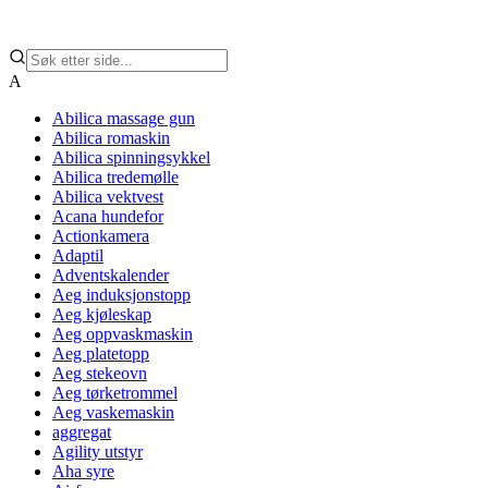
A
Abilica massage gun
Abilica romaskin
Abilica spinningsykkel
Abilica tredemølle
Abilica vektvest
Acana hundefor
Actionkamera
Adaptil
Adventskalender
Aeg induksjonstopp
Aeg kjøleskap
Aeg oppvaskmaskin
Aeg platetopp
Aeg stekeovn
Aeg tørketrommel
Aeg vaskemaskin
aggregat
Agility utstyr
Aha syre