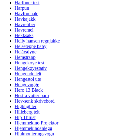
Harfoner test
Harpun
Havfruehale
Havkajakk
Havrefiber
Havremel
Hekksaks
Helly hansen regnjakke
Helseteppe baby
Helårsdyne
Hemstrapp
Hengekoye test
Hengekøyestativ
Hengende telt
Hengestol ute
Hengevugge
Hero 13 Black
Hestra votter barn
Hev-senk skrivebord
Highlighter
Hilleberg telt
Hip Thrust
Hjemmekino Projektor
Hjemmekinoanlegg
Hjulmonteringsvogn