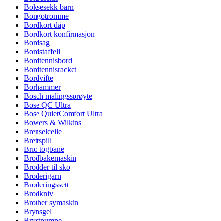
Boksesekk barn
Bongotromme
Bordkort dåp
Bordkort konfirmasjon
Bordsag
Bordstaffeli
Bordtennisbord
Bordtennisracket
Bordvifte
Borhammer
Bosch malingssprøyte
Bose QC Ultra
Bose QuietComfort Ultra
Bowers & Wilkins
Brenselcelle
Brettspill
Brio togbane
Brodbakemaskin
Brodder til sko
Broderigarn
Broderingssett
Brodkniv
Brother symaskin
Brynsgel
Brystpumpe