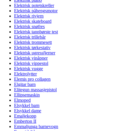
Elektrisk piano
Elektrisk potetskreller
Elektrisk påhengsmotor
Elektrisk rivjern
Elektrisk skateboard
Elektrisk snøfres
Elektrisk tannbørste test
Elektrisk trillebår
Elektrisk trommesett
Elektrisk tørkestativ
Elektrisk ugressfjerner
Elektrisk vinåpner
Elektrisk vippestol
Elektrisk vugge
Elektrolytter
Elemis pro collagen
Elgitar barn
Elitegun massasjepistol
Ellipsemaskin
Elmoped
Elsykkel barn
Elsykkel dame
Emaljekopp
Emberton II
Emmaljunga barnevogn