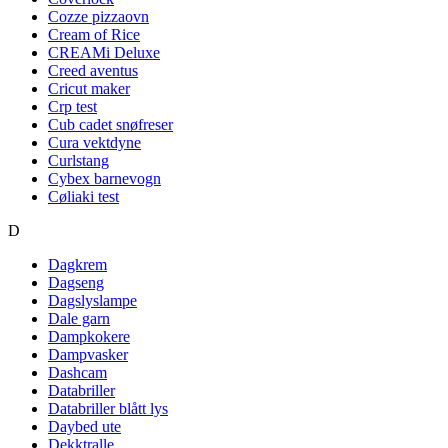
Cozze pizzaovn
Cream of Rice
CREAMi Deluxe
Creed aventus
Cricut maker
Crp test
Cub cadet snøfreser
Cura vektdyne
Curlstang
Cybex barnevogn
Cøliaki test
D
Dagkrem
Dagseng
Dagslyslampe
Dale garn
Dampkokere
Dampvasker
Dashcam
Databriller
Databriller blått lys
Daybed ute
Dekktralle