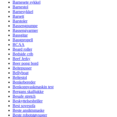
Barnesete sykkel
Barnestol
Barnesykkel
Barsett
Barstoler
Bassengpumpe
Bassengvarmer
Bassgitar
Baugpropell
BCAA
Beard roller
Bedside crib
Beef Jerky
Beer pong bord
Beitepusser
Bellyboat
Beltestol
Benkebereder
Benkoppvaskmaskin test
Bergans skalljakke
Besafe stretch
Beskyttelsesbriller
Best sovesofa
Beste ansiktsmaske
Beste robotstøvsuger