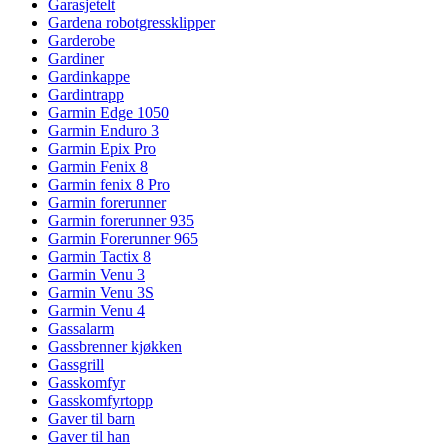
Garasjetelt
Gardena robotgressklipper
Garderobe
Gardiner
Gardinkappe
Gardintrapp
Garmin Edge 1050
Garmin Enduro 3
Garmin Epix Pro
Garmin Fenix 8
Garmin fenix 8 Pro
Garmin forerunner
Garmin forerunner 935
Garmin Forerunner 965
Garmin Tactix 8
Garmin Venu 3
Garmin Venu 3S
Garmin Venu 4
Gassalarm
Gassbrenner kjøkken
Gassgrill
Gasskomfyr
Gasskomfyrtopp
Gaver til barn
Gaver til han