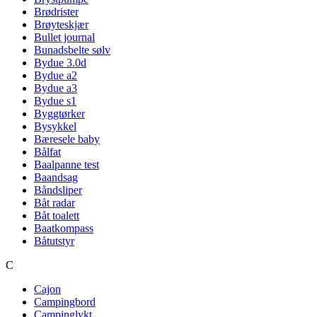
Brødrister
Brøyteskjær
Bullet journal
Bunadsbelte sølv
Bydue 3.0d
Bydue a2
Bydue a3
Bydue s1
Byggtørker
Bysykkel
Bæresele baby
Bålfat
Baalpanne test
Baandsag
Båndsliper
Båt radar
Båt toalett
Baatkompass
Båtutstyr
C
Cajon
Campingbord
Campinglykt