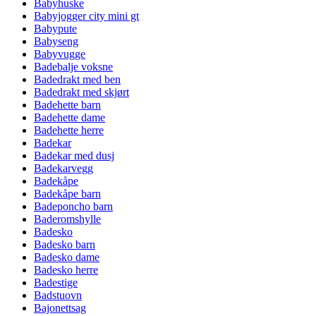
Babyhuske
Babyjogger city mini gt
Babypute
Babyseng
Babyvugge
Badebalje voksne
Badedrakt med ben
Badedrakt med skjørt
Badehette barn
Badehette dame
Badehette herre
Badekar
Badekar med dusj
Badekarvegg
Badekåpe
Badekåpe barn
Badeponcho barn
Baderomshylle
Badesko
Badesko barn
Badesko dame
Badesko herre
Badestige
Badstuovn
Bajonettsag