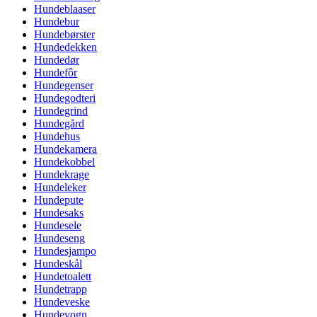
Hundeblaaser
Hundebur
Hundebørster
Hundedekken
Hundedør
Hundefôr
Hundegenser
Hundegodteri
Hundegrind
Hundegård
Hundehus
Hundekamera
Hundekobbel
Hundekrage
Hundeleker
Hundepute
Hundesaks
Hundesele
Hundeseng
Hundesjampo
Hundeskål
Hundetoalett
Hundetrapp
Hundeveske
Hundevogn