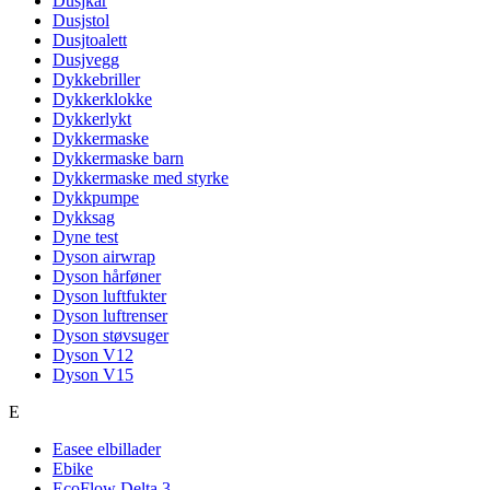
Dusjkar
Dusjstol
Dusjtoalett
Dusjvegg
Dykkebriller
Dykkerklokke
Dykkerlykt
Dykkermaske
Dykkermaske barn
Dykkermaske med styrke
Dykkpumpe
Dykksag
Dyne test
Dyson airwrap
Dyson hårføner
Dyson luftfukter
Dyson luftrenser
Dyson støvsuger
Dyson V12
Dyson V15
E
Easee elbillader
Ebike
EcoFlow Delta 3