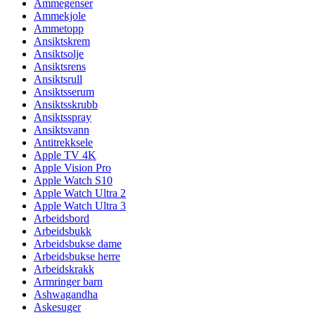
Ammegenser
Ammekjole
Ammetopp
Ansiktskrem
Ansiktsolje
Ansiktsrens
Ansiktsrull
Ansiktsserum
Ansiktsskrubb
Ansiktsspray
Ansiktsvann
Antitrekksele
Apple TV 4K
Apple Vision Pro
Apple Watch S10
Apple Watch Ultra 2
Apple Watch Ultra 3
Arbeidsbord
Arbeidsbukk
Arbeidsbukse dame
Arbeidsbukse herre
Arbeidskrakk
Armringer barn
Ashwagandha
Askesuger