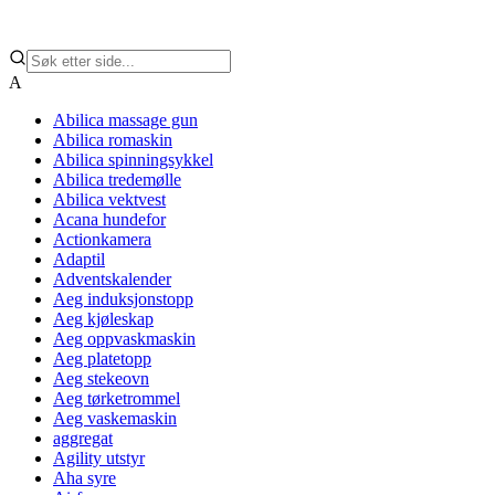
A
Abilica massage gun
Abilica romaskin
Abilica spinningsykkel
Abilica tredemølle
Abilica vektvest
Acana hundefor
Actionkamera
Adaptil
Adventskalender
Aeg induksjonstopp
Aeg kjøleskap
Aeg oppvaskmaskin
Aeg platetopp
Aeg stekeovn
Aeg tørketrommel
Aeg vaskemaskin
aggregat
Agility utstyr
Aha syre