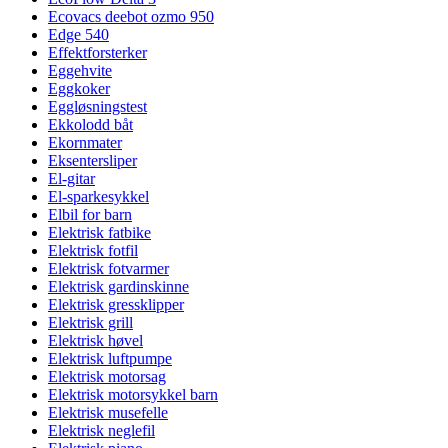
Ecovacs deebot ozmo 950
Edge 540
Effektforsterker
Eggehvite
Eggkoker
Eggløsningstest
Ekkolodd båt
Ekornmater
Eksentersliper
El-gitar
El-sparkesykkel
Elbil for barn
Elektrisk fatbike
Elektrisk fotfil
Elektrisk fotvarmer
Elektrisk gardinskinne
Elektrisk gressklipper
Elektrisk grill
Elektrisk høvel
Elektrisk luftpumpe
Elektrisk motorsag
Elektrisk motorsykkel barn
Elektrisk musefelle
Elektrisk neglefil