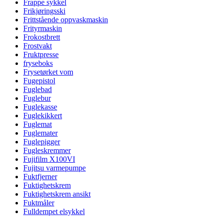
Frappe sykkel
Frikjøringsski
Frittstående oppvaskmaskin
Frityrmaskin
Frokostbrett
Frostvakt
Fruktpresse
fryseboks
Frysetørket vom
Fugepistol
Fuglebad
Fuglebur
Fuglekasse
Fuglekikkert
Fuglemat
Fuglemater
Fuglepigger
Fugleskremmer
Fujifilm X100VI
Fujitsu varmepumpe
Fuktfjerner
Fuktighetskrem
Fuktighetskrem ansikt
Fuktmåler
Fulldempet elsykkel