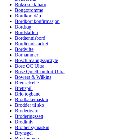
Boksesekk barn
Bongotromme
Bordkort dåp
Bordkort konfirmasjon
Bordsag
Bordstaffeli
Bordtennisbord
Bordtennisracket
Bordvifte
Borhammer
Bosch malingssprøyte
Bose QC Ultra
Bose QuietComfort Ultra
Bowers & Wilkins
Brenselcelle
Brettspill
Brio togbane
Brodbakemaskin
Brodder til sko
Broderigarn
Broderingssett
Brodkniv
Brother symaskin
Brynsgel
Brystpumpe