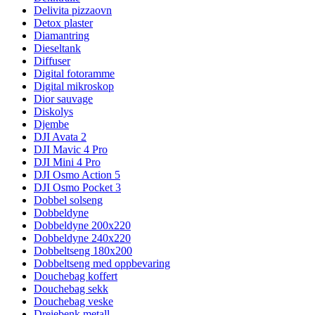
Delivita pizzaovn
Detox plaster
Diamantring
Dieseltank
Diffuser
Digital fotoramme
Digital mikroskop
Dior sauvage
Diskolys
Djembe
DJI Avata 2
DJI Mavic 4 Pro
DJI Mini 4 Pro
DJI Osmo Action 5
DJI Osmo Pocket 3
Dobbel solseng
Dobbeldyne
Dobbeldyne 200x220
Dobbeldyne 240x220
Dobbeltseng 180x200
Dobbeltseng med oppbevaring
Douchebag koffert
Douchebag sekk
Douchebag veske
Dreiebenk metall