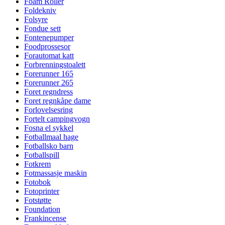
Foam Roller
Foldekniv
Folsyre
Fondue sett
Fontenepumper
Foodprossesor
Forautomat katt
Forbrenningstoalett
Forerunner 165
Forerunner 265
Foret regndress
Foret regnkåpe dame
Forlovelsesring
Fortelt campingvogn
Fosna el sykkel
Fotballmaal hage
Fotballsko barn
Fotballspill
Fotkrem
Fotmassasje maskin
Fotobok
Fotoprinter
Fotstøtte
Foundation
Frankincense