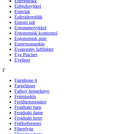
Energidrikk
Enhjulssykkel
Entretak
Eplesidereddik
Epsom salt
Ergometersykkel
Ergonomisk kontorstol
Ergonomisk pute
Espressomaskin
Evaporativ luftfukter
Eye Patches
Eyeliner
F
Fairphone 6
Fargelinser
Fatboy hengekøye
Feiemaskin
Fertilitetsmonitor
Festdrakt barn
Festdrakt dame
Festdrakt herre
Fettforbrenner
Fiberdyne