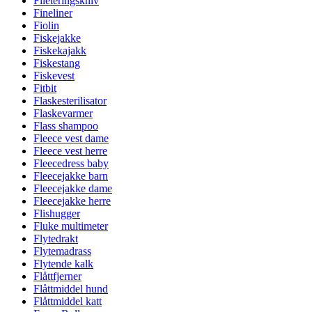
Fileteringskniv
Fineliner
Fiolin
Fiskejakke
Fiskekajakk
Fiskestang
Fiskevest
Fitbit
Flaskesterilisator
Flaskevarmer
Flass shampoo
Fleece vest dame
Fleece vest herre
Fleecedress baby
Fleecejakke barn
Fleecejakke dame
Fleecejakke herre
Flishugger
Fluke multimeter
Flytedrakt
Flytemadrass
Flytende kalk
Flåttfjerner
Flåttmiddel hund
Flåttmiddel katt