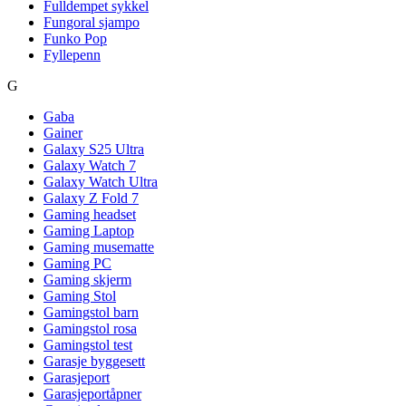
Fulldempet sykkel
Fungoral sjampo
Funko Pop
Fyllepenn
G
Gaba
Gainer
Galaxy S25 Ultra
Galaxy Watch 7
Galaxy Watch Ultra
Galaxy Z Fold 7
Gaming headset
Gaming Laptop
Gaming musematte
Gaming PC
Gaming skjerm
Gaming Stol
Gamingstol barn
Gamingstol rosa
Gamingstol test
Garasje byggesett
Garasjeport
Garasjeportåpner