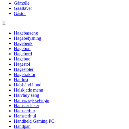
Gåmølle
Gaastaver
Gåstol
H
Hagebasseng
Hagebelysning
Hagebenk
Hagebod
Hagebord
Hagebue
Hagestol
Hagestoler
Hagetraktor
Hairlust
Halsbånd hund
Halskjede menn
Halvhøy seng
Hamax sykkelvogn
Hamster leker
Hamsterbur
Hamsterhjul
Handheld Gaming PC
Handpan