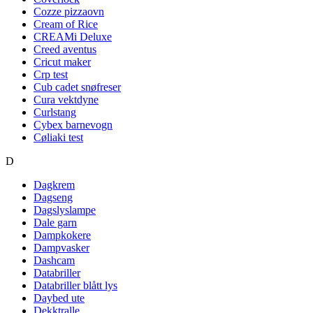
Cozze pizzaovn
Cream of Rice
CREAMi Deluxe
Creed aventus
Cricut maker
Crp test
Cub cadet snøfreser
Cura vektdyne
Curlstang
Cybex barnevogn
Cøliaki test
D
Dagkrem
Dagseng
Dagslyslampe
Dale garn
Dampkokere
Dampvasker
Dashcam
Databriller
Databriller blått lys
Daybed ute
Dekktralle