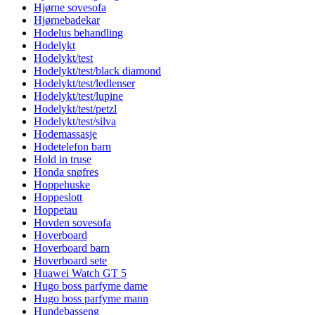
Hjørne sovesofa
Hjørnebadekar
Hodelus behandling
Hodelykt
Hodelykt/test
Hodelykt/test/black diamond
Hodelykt/test/ledlenser
Hodelykt/test/lupine
Hodelykt/test/petzl
Hodelykt/test/silva
Hodemassasje
Hodetelefon barn
Hold in truse
Honda snøfres
Hoppehuske
Hoppeslott
Hoppetau
Hovden sovesofa
Hoverboard
Hoverboard barn
Hoverboard sete
Huawei Watch GT 5
Hugo boss parfyme dame
Hugo boss parfyme mann
Hundebasseng