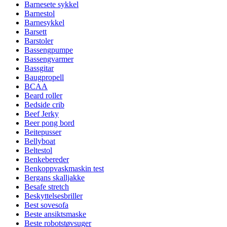
Barnesete sykkel
Barnestol
Barnesykkel
Barsett
Barstoler
Bassengpumpe
Bassengvarmer
Bassgitar
Baugpropell
BCAA
Beard roller
Bedside crib
Beef Jerky
Beer pong bord
Beitepusser
Bellyboat
Beltestol
Benkebereder
Benkoppvaskmaskin test
Bergans skalljakke
Besafe stretch
Beskyttelsesbriller
Best sovesofa
Beste ansiktsmaske
Beste robotstøvsuger