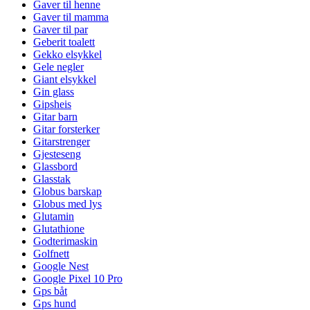
Gaver til henne
Gaver til mamma
Gaver til par
Geberit toalett
Gekko elsykkel
Gele negler
Giant elsykkel
Gin glass
Gipsheis
Gitar barn
Gitar forsterker
Gitarstrenger
Gjesteseng
Glassbord
Glasstak
Globus barskap
Globus med lys
Glutamin
Glutathione
Godterimaskin
Golfnett
Google Nest
Google Pixel 10 Pro
Gps båt
Gps hund