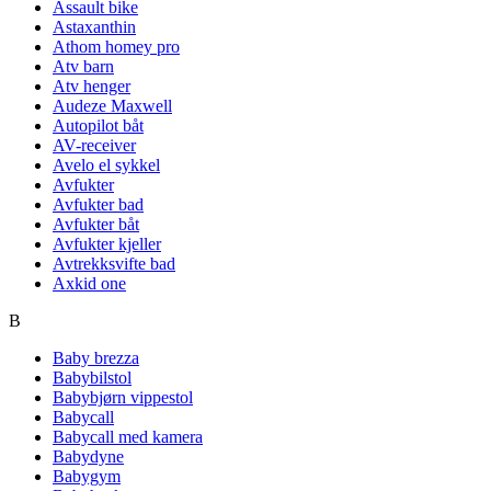
Assault bike
Astaxanthin
Athom homey pro
Atv barn
Atv henger
Audeze Maxwell
Autopilot båt
AV-receiver
Avelo el sykkel
Avfukter
Avfukter bad
Avfukter båt
Avfukter kjeller
Avtrekksvifte bad
Axkid one
B
Baby brezza
Babybilstol
Babybjørn vippestol
Babycall
Babycall med kamera
Babydyne
Babygym