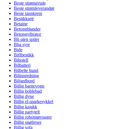
Beste strømavtale
Beste strømleverandør
Beste tannkrem
Bestikksett
Betaine
Betongblander
Betongvibrator
Bh uten spiler
Bha syre
Bide
Biffbestikk
Bihotell
Bilbatteri
Bilbelte hund
Bilinnredning
Biljardbord
Billig barnevogn
Billig boblebad
Billig dyne
Billig el-sparkesykkel
Billig kajakk
Billig partytelt
Billig robotstøvsuger
Billig snøfreser
Billig sofa