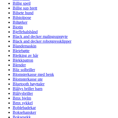
Billig speil
Billig sup brett
Bilsete hund
Bilstolpose
Biltørker
Biotin
Bjeffehalsbånd
Black and decker malingssprøyte
Black and decker robotgressklipper
Blandemaskin
Bleiebøtte
Bleiking av hår
Blekkpatron
Blender
Bliz solbriller
Blomsterkasse med benk
Blomsterkasse ute
Bluetooth høyttaler
Blålys briller barn
Blålysbriller
Bmx hjelm
Bmx sykkel
Boblebadekar
Boksehansker
Boksesekk