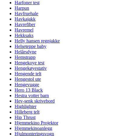
Harfoner test
Harpun
Havfruehale
Havkajakk
Havrefiber
Havremel
Hekksaks
Helly hansen regnjakke
Helseteppe baby
Helårsdyne
Hemstrapp
Hengekoye test
Hengekøyestativ
Hengende telt
Hengestol ute
Hengevugge
Hero 13 Black
Hestra votter barn
Hev-senk skrivebord
Highlighter
Hilleberg telt
Hip Thrust
Hjemmekino Projektor
Hjemmekinoanlegg
Hjulmonteringsvogn