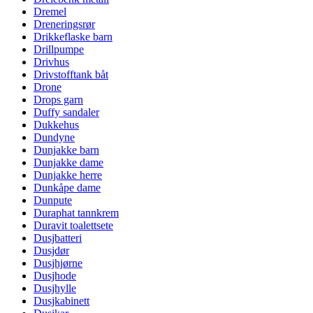
Dremel
Dreneringsrør
Drikkeflaske barn
Drillpumpe
Drivhus
Drivstofftank båt
Drone
Drops garn
Duffy sandaler
Dukkehus
Dundyne
Dunjakke barn
Dunjakke dame
Dunjakke herre
Dunkåpe dame
Dunpute
Duraphat tannkrem
Duravit toalettsete
Dusjbatteri
Dusjdør
Dusjhjørne
Dusjhode
Dusjhylle
Dusjkabinett