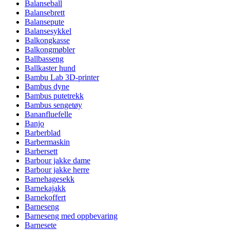
Balanseball
Balansebrett
Balansepute
Balansesykkel
Balkongkasse
Balkongmøbler
Ballbasseng
Ballkaster hund
Bambu Lab 3D-printer
Bambus dyne
Bambus putetrekk
Bambus sengetøy
Bananfluefelle
Banjo
Barberblad
Barbermaskin
Barbersett
Barbour jakke dame
Barbour jakke herre
Barnehagesekk
Barnekajakk
Barnekoffert
Barneseng
Barneseng med oppbevaring
Barnesete