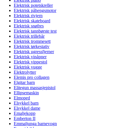
Elektrisk piano
Elektrisk potetskreller
Elektrisk påhengsmotor
Elektrisk rivjern
Elektrisk skateboard
Elektrisk snøfres
Elektrisk tannbørste test
Elektrisk trillebår
Elektrisk trommesett
Elektrisk tørkestativ
Elektrisk ugressfjerner
Elektrisk vinåpner
Elektrisk vippestol
Elektrisk vugge
Elektrolytter
Elemis pro collagen
Elgitar barn
Elitegun massasjepistol
Ellipsemaskin
Elmoped
Elsykkel barn
Elsykkel dame
Emaljekopp
Emberton II
Emmaljunga barnevogn