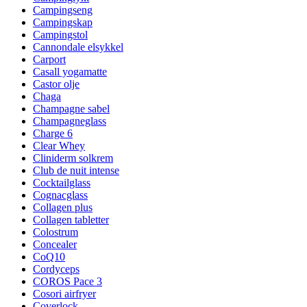
Campingseng
Campingskap
Campingstol
Cannondale elsykkel
Carport
Casall yogamatte
Castor olje
Chaga
Champagne sabel
Champagneglass
Charge 6
Clear Whey
Cliniderm solkrem
Club de nuit intense
Cocktailglass
Cognacglass
Collagen plus
Collagen tabletter
Colostrum
Concealer
CoQ10
Cordyceps
COROS Pace 3
Cosori airfryer
Coverlock