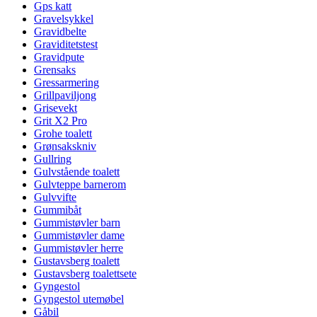
Gps katt
Gravelsykkel
Gravidbelte
Graviditetstest
Gravidpute
Grensaks
Gressarmering
Grillpaviljong
Grisevekt
Grit X2 Pro
Grohe toalett
Grønsakskniv
Gullring
Gulvstående toalett
Gulvteppe barnerom
Gulvvifte
Gummibåt
Gummistøvler barn
Gummistøvler dame
Gummistøvler herre
Gustavsberg toalett
Gustavsberg toalettsete
Gyngestol
Gyngestol utemøbel
Gåbil