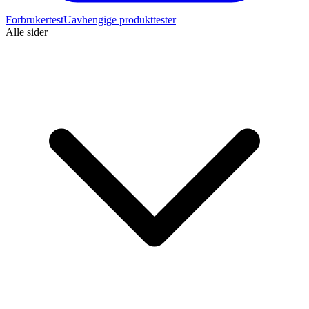
Forbrukertest
Uavhengige produkttester
Alle sider