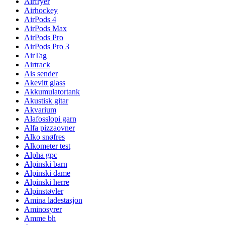
Airfryer
Airhockey
AirPods 4
AirPods Max
AirPods Pro
AirPods Pro 3
AirTag
Airtrack
Ais sender
Akevitt glass
Akkumulatortank
Akustisk gitar
Akvarium
Alafosslopi garn
Alfa pizzaovner
Alko snøfres
Alkometer test
Alpha gpc
Alpinski barn
Alpinski dame
Alpinski herre
Alpinstøvler
Amina ladestasjon
Aminosyrer
Amme bh