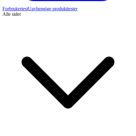
Forbrukertest
Uavhengige produkttester
Alle sider