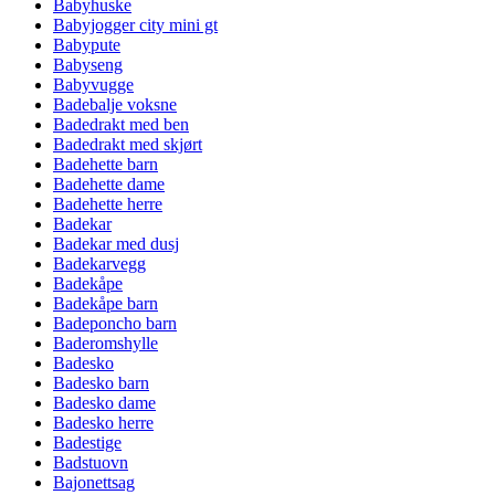
Babyhuske
Babyjogger city mini gt
Babypute
Babyseng
Babyvugge
Badebalje voksne
Badedrakt med ben
Badedrakt med skjørt
Badehette barn
Badehette dame
Badehette herre
Badekar
Badekar med dusj
Badekarvegg
Badekåpe
Badekåpe barn
Badeponcho barn
Baderomshylle
Badesko
Badesko barn
Badesko dame
Badesko herre
Badestige
Badstuovn
Bajonettsag