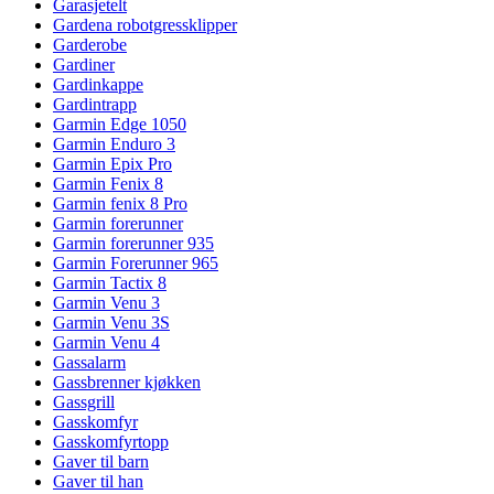
Garasjetelt
Gardena robotgressklipper
Garderobe
Gardiner
Gardinkappe
Gardintrapp
Garmin Edge 1050
Garmin Enduro 3
Garmin Epix Pro
Garmin Fenix 8
Garmin fenix 8 Pro
Garmin forerunner
Garmin forerunner 935
Garmin Forerunner 965
Garmin Tactix 8
Garmin Venu 3
Garmin Venu 3S
Garmin Venu 4
Gassalarm
Gassbrenner kjøkken
Gassgrill
Gasskomfyr
Gasskomfyrtopp
Gaver til barn
Gaver til han