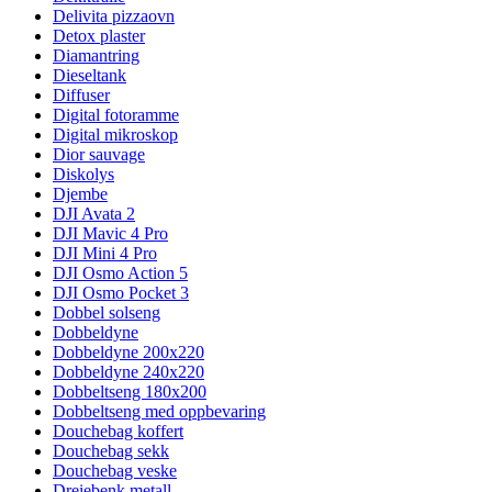
Delivita pizzaovn
Detox plaster
Diamantring
Dieseltank
Diffuser
Digital fotoramme
Digital mikroskop
Dior sauvage
Diskolys
Djembe
DJI Avata 2
DJI Mavic 4 Pro
DJI Mini 4 Pro
DJI Osmo Action 5
DJI Osmo Pocket 3
Dobbel solseng
Dobbeldyne
Dobbeldyne 200x220
Dobbeldyne 240x220
Dobbeltseng 180x200
Dobbeltseng med oppbevaring
Douchebag koffert
Douchebag sekk
Douchebag veske
Dreiebenk metall