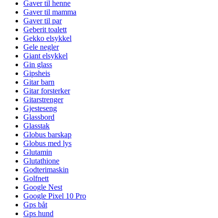
Gaver til henne
Gaver til mamma
Gaver til par
Geberit toalett
Gekko elsykkel
Gele negler
Giant elsykkel
Gin glass
Gipsheis
Gitar barn
Gitar forsterker
Gitarstrenger
Gjesteseng
Glassbord
Glasstak
Globus barskap
Globus med lys
Glutamin
Glutathione
Godterimaskin
Golfnett
Google Nest
Google Pixel 10 Pro
Gps båt
Gps hund