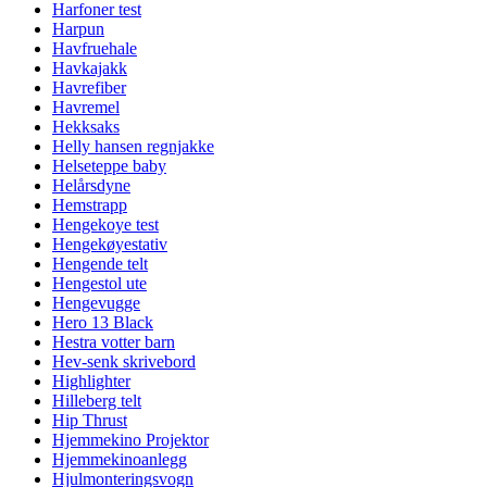
Harfoner test
Harpun
Havfruehale
Havkajakk
Havrefiber
Havremel
Hekksaks
Helly hansen regnjakke
Helseteppe baby
Helårsdyne
Hemstrapp
Hengekoye test
Hengekøyestativ
Hengende telt
Hengestol ute
Hengevugge
Hero 13 Black
Hestra votter barn
Hev-senk skrivebord
Highlighter
Hilleberg telt
Hip Thrust
Hjemmekino Projektor
Hjemmekinoanlegg
Hjulmonteringsvogn