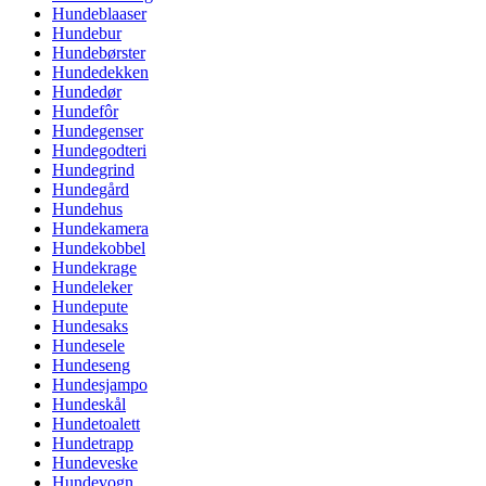
Hundeblaaser
Hundebur
Hundebørster
Hundedekken
Hundedør
Hundefôr
Hundegenser
Hundegodteri
Hundegrind
Hundegård
Hundehus
Hundekamera
Hundekobbel
Hundekrage
Hundeleker
Hundepute
Hundesaks
Hundesele
Hundeseng
Hundesjampo
Hundeskål
Hundetoalett
Hundetrapp
Hundeveske
Hundevogn