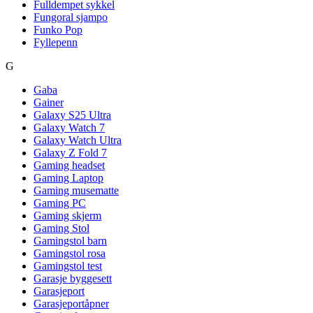
Fulldempet sykkel
Fungoral sjampo
Funko Pop
Fyllepenn
G
Gaba
Gainer
Galaxy S25 Ultra
Galaxy Watch 7
Galaxy Watch Ultra
Galaxy Z Fold 7
Gaming headset
Gaming Laptop
Gaming musematte
Gaming PC
Gaming skjerm
Gaming Stol
Gamingstol barn
Gamingstol rosa
Gamingstol test
Garasje byggesett
Garasjeport
Garasjeportåpner