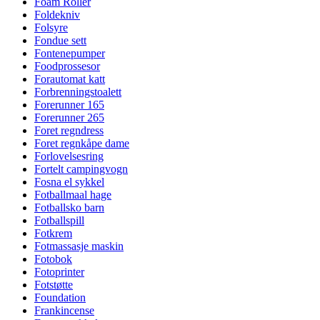
Foam Roller
Foldekniv
Folsyre
Fondue sett
Fontenepumper
Foodprossesor
Forautomat katt
Forbrenningstoalett
Forerunner 165
Forerunner 265
Foret regndress
Foret regnkåpe dame
Forlovelsesring
Fortelt campingvogn
Fosna el sykkel
Fotballmaal hage
Fotballsko barn
Fotballspill
Fotkrem
Fotmassasje maskin
Fotobok
Fotoprinter
Fotstøtte
Foundation
Frankincense