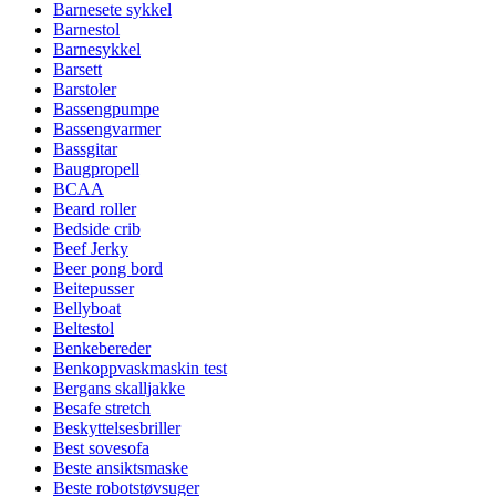
Barnesete sykkel
Barnestol
Barnesykkel
Barsett
Barstoler
Bassengpumpe
Bassengvarmer
Bassgitar
Baugpropell
BCAA
Beard roller
Bedside crib
Beef Jerky
Beer pong bord
Beitepusser
Bellyboat
Beltestol
Benkebereder
Benkoppvaskmaskin test
Bergans skalljakke
Besafe stretch
Beskyttelsesbriller
Best sovesofa
Beste ansiktsmaske
Beste robotstøvsuger