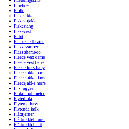
Fileteringskniv
Fineliner
Fiolin
Fiskejakke
Fiskekajakk
Fiskestang
Fiskevest
Fitbit
Flaskesterilisator
Flaskevarmer
Flass shampoo
Fleece vest dame
Fleece vest herre
Fleecedress baby
Fleecejakke barn
Fleecejakke dame
Fleecejakke herre
Flishugger
Fluke multimeter
Flytedrakt
Flytemadrass
Flytende kalk
Flåttfjerner
Flåttmiddel hund
Flåttmiddel katt