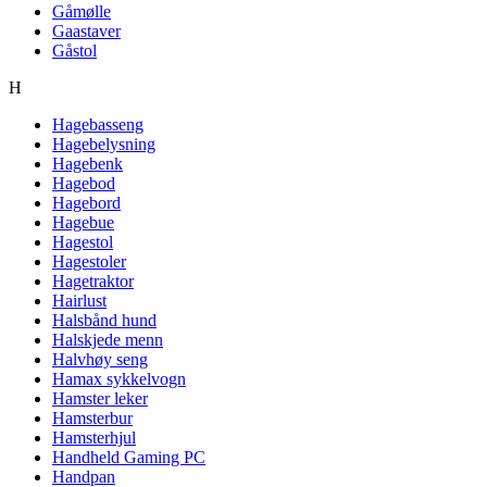
Gåmølle
Gaastaver
Gåstol
H
Hagebasseng
Hagebelysning
Hagebenk
Hagebod
Hagebord
Hagebue
Hagestol
Hagestoler
Hagetraktor
Hairlust
Halsbånd hund
Halskjede menn
Halvhøy seng
Hamax sykkelvogn
Hamster leker
Hamsterbur
Hamsterhjul
Handheld Gaming PC
Handpan