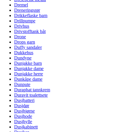
Dremel
Dreneringsrør
Drikkeflaske barn
Drillpumpe
Drivhus
Drivstofftank båt
Drone
Drops garn
Duffy sandaler
Dukkehus
Dundyne
Dunjakke barn
Dunjakke dame
Dunjakke herre
Dunkåpe dame
Dunpute
Duraphat tannkrem
Duravit toalettsete
Dusjbatteri
Dusjdør
Dusjhjørne
Dusjhode
Dusjhylle
Dusjkabinett