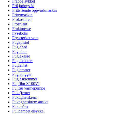
Frappe sykkel
Frikjøringsski
Frittstående oppvaskmaskin
Frityrmaskin
Frokostbrett
Frostvakt
Fruktpresse
fryseboks
Frysetørket vom
Fugepistol
Fuglebad
Fuglebur
Fuglekasse
Fuglekikkert
Fuglemat
Fuglemater
Fuglepigger
Fugleskremmer
Fujifilm X100VI
Fujitsu varmepumpe
Fuktfjerner
Fuktighetskrem
Fuktighetskrem ansikt
Fuktmåler
Fulldempet elsykkel