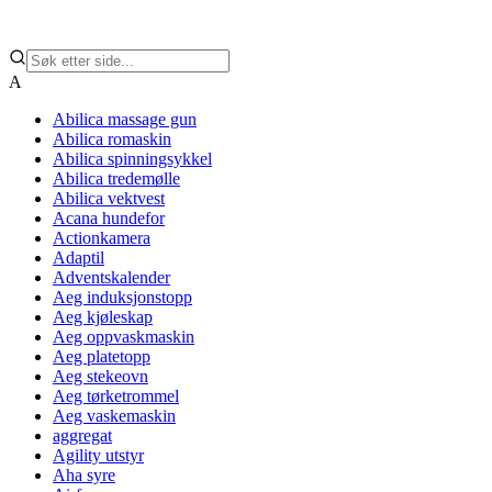
A
Abilica massage gun
Abilica romaskin
Abilica spinningsykkel
Abilica tredemølle
Abilica vektvest
Acana hundefor
Actionkamera
Adaptil
Adventskalender
Aeg induksjonstopp
Aeg kjøleskap
Aeg oppvaskmaskin
Aeg platetopp
Aeg stekeovn
Aeg tørketrommel
Aeg vaskemaskin
aggregat
Agility utstyr
Aha syre