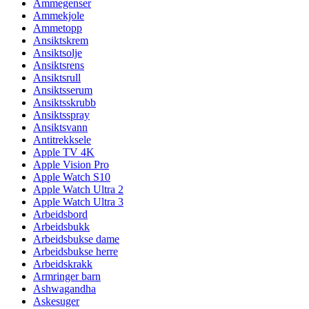
Ammegenser
Ammekjole
Ammetopp
Ansiktskrem
Ansiktsolje
Ansiktsrens
Ansiktsrull
Ansiktsserum
Ansiktsskrubb
Ansiktsspray
Ansiktsvann
Antitrekksele
Apple TV 4K
Apple Vision Pro
Apple Watch S10
Apple Watch Ultra 2
Apple Watch Ultra 3
Arbeidsbord
Arbeidsbukk
Arbeidsbukse dame
Arbeidsbukse herre
Arbeidskrakk
Armringer barn
Ashwagandha
Askesuger