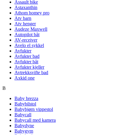
Assault bike
Astaxanthin
Athom homey pro
Atv barn
Atv henger
Audeze Maxwell
Autopilot båt
AV-receiver
Avelo el sykkel
Avfukter
Avfukter bad
Avfukter båt
Avfukter kjeller
Avtrekksvifte bad
Axkid one
B
Baby brezza
Babybilstol
Babybjørn vippestol
Babycall
Babycall med kamera
Babydyne
Babygym