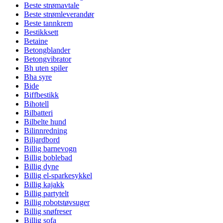
Beste strømavtale
Beste strømleverandør
Beste tannkrem
Bestikksett
Betaine
Betongblander
Betongvibrator
Bh uten spiler
Bha syre
Bide
Biffbestikk
Bihotell
Bilbatteri
Bilbelte hund
Bilinnredning
Biljardbord
Billig barnevogn
Billig boblebad
Billig dyne
Billig el-sparkesykkel
Billig kajakk
Billig partytelt
Billig robotstøvsuger
Billig snøfreser
Billig sofa