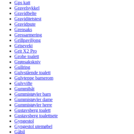
Gps katt
Gravelsykkel
Gravidbelte
Graviditetstest
Gravidpute
Grensaks
Gressarmering
Grillpaviljong
Grisevekt
Grit X2 Pro
Grohe toalett
Grønsakskniv
Gullring
Gulvstående toalett
Gulvteppe barnerom
Gulvvifte
Gummibåt
Gummistøvler barn
Gummistøvler dame
Gummistøvler herre
Gustavsberg toalett
Gustavsberg toalettsete
Gyngestol
Gyngestol utemøbel
Gåbil