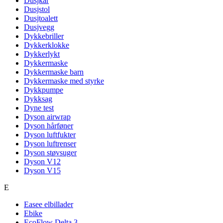
Dusjkar
Dusjstol
Dusjtoalett
Dusjvegg
Dykkebriller
Dykkerklokke
Dykkerlykt
Dykkermaske
Dykkermaske barn
Dykkermaske med styrke
Dykkpumpe
Dykksag
Dyne test
Dyson airwrap
Dyson hårføner
Dyson luftfukter
Dyson luftrenser
Dyson støvsuger
Dyson V12
Dyson V15
E
Easee elbillader
Ebike
EcoFlow Delta 3