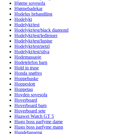
Hjørne sovesofa
Hjørnebadekar
Hodelus behandling
Hodelykt
Hodelykt/test
Hodelykt/test/black diamond
Hodelykt/test/ledlenser
Hodelykt/test/lupine
Hodelykt/test/petzl
Hodelykt/test/silva
Hodemassasje
Hodetelefon barn
Hold in truse
Honda snøfres
Hoppehuske
Hoppeslott
Hoppetau
Hovden sovesofa
Hoverboard
Hoverboard barn
Hoverboard sete
Huawei Watch GT 5
Hugo boss parfyme dame
Hugo boss parfyme mann
Hundebasseng