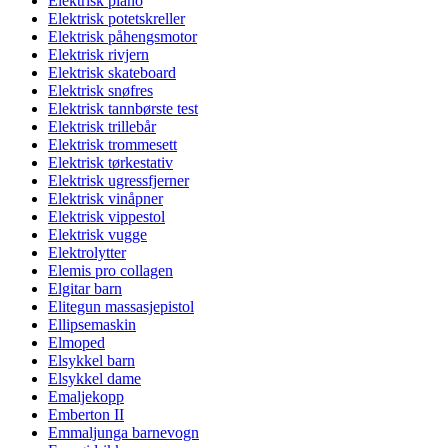
Elektrisk piano
Elektrisk potetskreller
Elektrisk påhengsmotor
Elektrisk rivjern
Elektrisk skateboard
Elektrisk snøfres
Elektrisk tannbørste test
Elektrisk trillebår
Elektrisk trommesett
Elektrisk tørkestativ
Elektrisk ugressfjerner
Elektrisk vinåpner
Elektrisk vippestol
Elektrisk vugge
Elektrolytter
Elemis pro collagen
Elgitar barn
Elitegun massasjepistol
Ellipsemaskin
Elmoped
Elsykkel barn
Elsykkel dame
Emaljekopp
Emberton II
Emmaljunga barnevogn