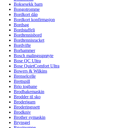
Boksesekk barn
Bongotromme
Bordkort dåp
Bordkort konfirmasjon
Bordsag
Bordstaffeli
Bordtennisbord
Bordtennisracket
Bordvifte
Borhammer
Bosch malingssprøyte
Bose QC Ultra
Bose QuietComfort Ultra
Bowers & Wilkins
Brenselcelle
Brettspill
Brio togbane
Brodbakemaskin
Brodder til sko
Broderigarn
Broderingssett
Brodkniv
Brother symaskin
Brynsgel
Brystpumpe