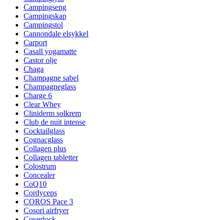
Campingseng
Campingskap
Campingstol
Cannondale elsykkel
Carport
Casall yogamatte
Castor olje
Chaga
Champagne sabel
Champagneglass
Charge 6
Clear Whey
Cliniderm solkrem
Club de nuit intense
Cocktailglass
Cognacglass
Collagen plus
Collagen tabletter
Colostrum
Concealer
CoQ10
Cordyceps
COROS Pace 3
Cosori airfryer
Coverlock