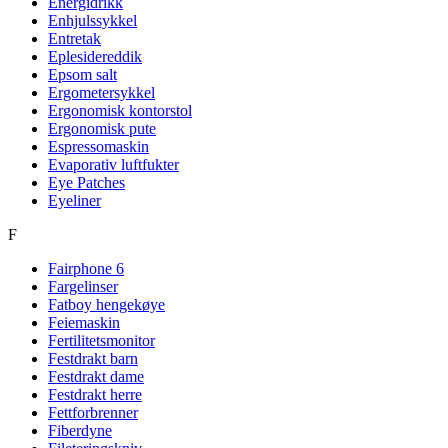
Energidrikk
Enhjulssykkel
Entretak
Eplesidereddik
Epsom salt
Ergometersykkel
Ergonomisk kontorstol
Ergonomisk pute
Espressomaskin
Evaporativ luftfukter
Eye Patches
Eyeliner
F
Fairphone 6
Fargelinser
Fatboy hengekøye
Feiemaskin
Fertilitetsmonitor
Festdrakt barn
Festdrakt dame
Festdrakt herre
Fettforbrenner
Fiberdyne