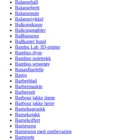
Balanseball
Balansebrett
Balansepute
Balansesykkel
Balkongkasse
Balkongmøbler
Ballbasseng
Ballkaster hund
Bambu Lab 3D-printer
Bambus dyne
Bambus putetrekk
Bambus sengetøy
Bananfluefelle
Banjo
Barberblad
Barbermaskin
Barbersett
Barbour jakke dame
Barbour jakke herre
Barnehagesekk
Barnekajakk
Barnekoffert
Barneseng
Barneseng med oppbevaring
Barnesete