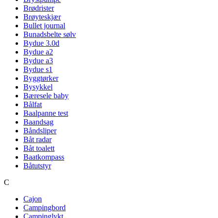
Brødrister
Brøyteskjær
Bullet journal
Bunadsbelte sølv
Bydue 3.0d
Bydue a2
Bydue a3
Bydue s1
Byggtørker
Bysykkel
Bæresele baby
Bålfat
Baalpanne test
Baandsag
Båndsliper
Båt radar
Båt toalett
Baatkompass
Båtutstyr
C
Cajon
Campingbord
Campinglykt