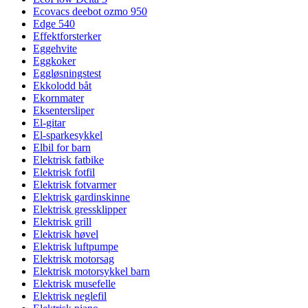
Ecovacs deebot ozmo 950
Edge 540
Effektforsterker
Eggehvite
Eggkoker
Eggløsningstest
Ekkolodd båt
Ekornmater
Eksentersliper
El-gitar
El-sparkesykkel
Elbil for barn
Elektrisk fatbike
Elektrisk fotfil
Elektrisk fotvarmer
Elektrisk gardinskinne
Elektrisk gressklipper
Elektrisk grill
Elektrisk høvel
Elektrisk luftpumpe
Elektrisk motorsag
Elektrisk motorsykkel barn
Elektrisk musefelle
Elektrisk neglefil