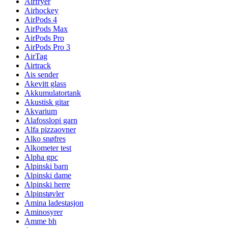
Airfryer
Airhockey
AirPods 4
AirPods Max
AirPods Pro
AirPods Pro 3
AirTag
Airtrack
Ais sender
Akevitt glass
Akkumulatortank
Akustisk gitar
Akvarium
Alafosslopi garn
Alfa pizzaovner
Alko snøfres
Alkometer test
Alpha gpc
Alpinski barn
Alpinski dame
Alpinski herre
Alpinstøvler
Amina ladestasjon
Aminosyrer
Amme bh