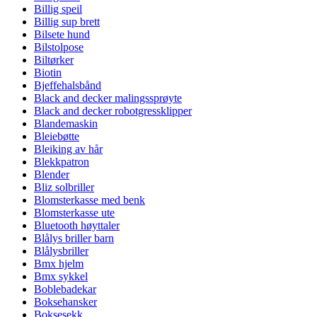
Billig speil
Billig sup brett
Bilsete hund
Bilstolpose
Biltørker
Biotin
Bjeffehalsbånd
Black and decker malingssprøyte
Black and decker robotgressklipper
Blandemaskin
Bleiebøtte
Bleiking av hår
Blekkpatron
Blender
Bliz solbriller
Blomsterkasse med benk
Blomsterkasse ute
Bluetooth høyttaler
Blålys briller barn
Blålysbriller
Bmx hjelm
Bmx sykkel
Boblebadekar
Boksehansker
Boksesekk