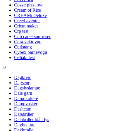
Cozze pizzaovn
Cream of Rice
CREAMi Deluxe
Creed aventus
Cricut maker
Crp test
Cub cadet snøfreser
Cura vektdyne
Curlstang
Cybex barnevogn
Cøliaki test
D
Dagkrem
Dagseng
Dagslyslampe
Dale garn
Dampkokere
Dampvasker
Dashcam
Databriller
Databriller blått lys
Daybed ute
Dekktralle