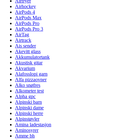
Airfryer
Airhockey
AirPods 4
AirPods Max
AirPods Pro
AirPods Pro 3
AirTag
Airtrack
Ais sender
Akevitt glass
Akkumulatortank
Akustisk gitar
Akvarium
Alafosslopi garn
Alfa pizzaovner
Alko snøfres
Alkometer test
Alpha gpc
Alpinski barn
Alpinski dame
Alpinski herre
Alpinstøvler
Amina ladestasjon
Aminosyrer
Amme bh