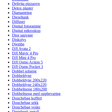
Delivita pizzaovn
Detox plaster
Diamantring
Dieseltank
Diffuser
Digital fotoramme
Digital mikroskop
Dior sauvage
Diskolys
Djembe
DJI Avata 2
DJI Mavic 4 Pro
DJI Mini 4 Pro
DJI Osmo Action 5
DJI Osmo Pocket 3
Dobbel solseng
Dobbeldyne
Dobbeldyne 200x220
Dobbeldyne 240x220
Dobbeltseng 180x200
Dobbeltseng med oppbevaring
Douchebag koffert
Douchebag sekk
Douchebag veske
Dreiebenk metall