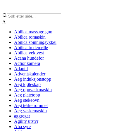
A
Abilica massage gun
Abilica romaskin
Abilica spinningsykkel
Abilica tredemølle
Abilica vektvest
Acana hundefor
Actionkamera
Adaptil
Adventskalender
Aeg induksjonstopp
Aeg kjøleskap
Aeg oppvaskmaskin
Aeg platetopp
Aeg stekeovn
Aeg tørketrommel
Aeg vaskemaskin
aggregat
Agility utstyr
Aha syre