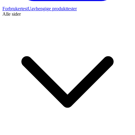
Forbrukertest
Uavhengige produkttester
Alle sider