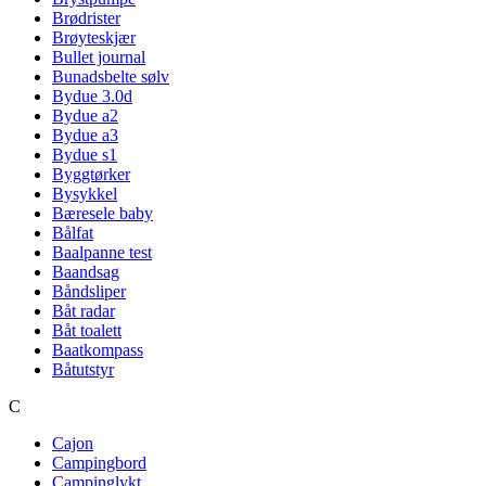
Brødrister
Brøyteskjær
Bullet journal
Bunadsbelte sølv
Bydue 3.0d
Bydue a2
Bydue a3
Bydue s1
Byggtørker
Bysykkel
Bæresele baby
Bålfat
Baalpanne test
Baandsag
Båndsliper
Båt radar
Båt toalett
Baatkompass
Båtutstyr
C
Cajon
Campingbord
Campinglykt