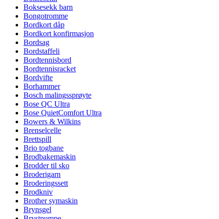
Boksesekk barn
Bongotromme
Bordkort dåp
Bordkort konfirmasjon
Bordsag
Bordstaffeli
Bordtennisbord
Bordtennisracket
Bordvifte
Borhammer
Bosch malingssprøyte
Bose QC Ultra
Bose QuietComfort Ultra
Bowers & Wilkins
Brenselcelle
Brettspill
Brio togbane
Brodbakemaskin
Brodder til sko
Broderigarn
Broderingssett
Brodkniv
Brother symaskin
Brynsgel
Brystpumpe