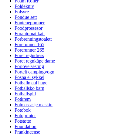
Foam Roller
Foldekniv
Folsyre
Fondue sett
Fontenepumper
Foodprossesor
Forautomat katt
Forbrenningstoalett
Forerunner 165
Forerunner 265
Foret regndress
Foret regnkåpe dame
Forlovelsesring
Fortelt campingvogn
Fosna el sykkel
Fotballmaal hage
Fotballsko barn
Fotballspill
Fotkrem
Fotmassasje maskin
Fotobok
Fotoprinter
Fotstøtte
Foundation
Frankincense