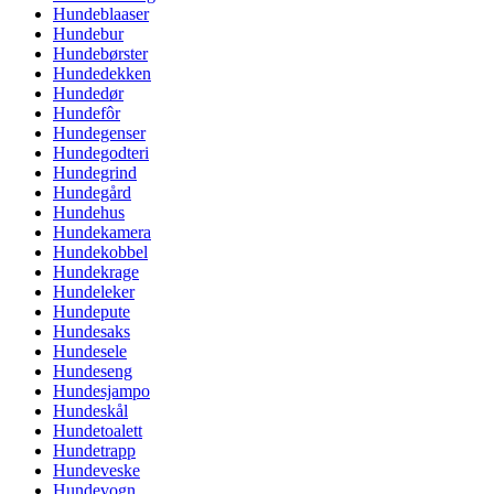
Hundeblaaser
Hundebur
Hundebørster
Hundedekken
Hundedør
Hundefôr
Hundegenser
Hundegodteri
Hundegrind
Hundegård
Hundehus
Hundekamera
Hundekobbel
Hundekrage
Hundeleker
Hundepute
Hundesaks
Hundesele
Hundeseng
Hundesjampo
Hundeskål
Hundetoalett
Hundetrapp
Hundeveske
Hundevogn