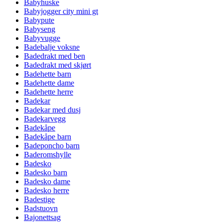
Babyhuske
Babyjogger city mini gt
Babypute
Babyseng
Babyvugge
Badebalje voksne
Badedrakt med ben
Badedrakt med skjørt
Badehette barn
Badehette dame
Badehette herre
Badekar
Badekar med dusj
Badekarvegg
Badekåpe
Badekåpe barn
Badeponcho barn
Baderomshylle
Badesko
Badesko barn
Badesko dame
Badesko herre
Badestige
Badstuovn
Bajonettsag