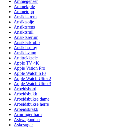
Ammegenser
Ammekjole
Ammetopp
Ansiktskrem
Ansiktsolje
Ansiktsrens
Ansiktsrull
Ansiktsserum
Ansiktsskrubb
Ansiktsspray
Ansiktsvann
Antitrekksele
Apple TV 4K
Apple Vision Pro
Apple Watch S10
Apple Watch Ultra 2
Apple Watch Ultra 3
Arbeidsbord
Arbeidsbukk
Arbeidsbukse dame
Arbeidsbukse herre
Arbeidskrakk
Armringer barn
Ashwagandha
Askesuger