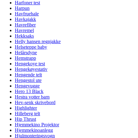
Harfoner test
Harpun
Havfruehale
Havkajakk
Havrefiber
Havremel
Hekksaks
Helly hansen regnjakke
Helseteppe baby
Helårsdyne
Hemstrapp
Hengekoye test
Hengekøyestativ
Hengende telt
Hengestol ute
Hengevugge
Hero 13 Black
Hestra votter barn
Hev-senk skrivebord
Highlighter
Hilleberg telt
Hip Thrust
Hjemmekino Projektor
Hjemmekinoanlegg
Hjulmonteringsvogn