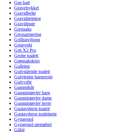
Gps katt
Gravelsykkel
Gravidbelte
Graviditetstest
Gravidpute
Grensaks
Gressarmering
Grillpaviljong
Grisevekt
Grit X2 Pro
Grohe toalett
Grønsakskniv
Gullring
Gulvstående toalett
Gulvteppe barnerom
Gulvvifte
Gummibåt
Gummistøvler barn
Gummistøvler dame
Gummistøvler herre
Gustavsberg toalett
Gustavsberg toalettsete
Gyngestol
Gyngestol utemøbel
Gåbil