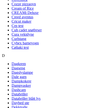
Cozze pizzaovn
Cream of Rice
CREAMi Deluxe
Creed aventus
Cricut maker
Crp test
Cub cadet snøfreser
Cura vektdyne
Curlstang
Cybex barnevogn
Cøliaki test
D
Dagkrem
Dagseng
Dagslyslampe
Dale garn
Dampkokere
Dampvasker
Dashcam
Databriller
Databriller blått lys
Daybed ute
Dekktralle