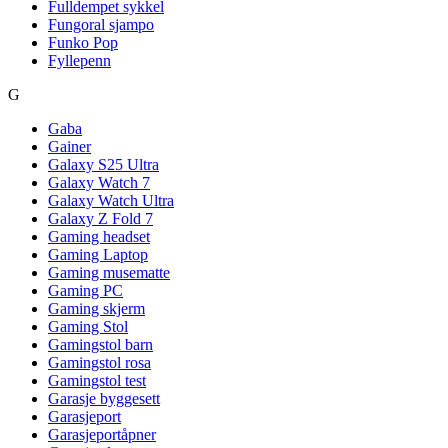
Fulldempet sykkel
Fungoral sjampo
Funko Pop
Fyllepenn
G
Gaba
Gainer
Galaxy S25 Ultra
Galaxy Watch 7
Galaxy Watch Ultra
Galaxy Z Fold 7
Gaming headset
Gaming Laptop
Gaming musematte
Gaming PC
Gaming skjerm
Gaming Stol
Gamingstol barn
Gamingstol rosa
Gamingstol test
Garasje byggesett
Garasjeport
Garasjeportåpner