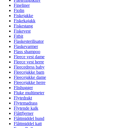
Fileteringskniv
Fineliner
Fiolin
Fiskejakke
Fiskekajakk
Fiskestang
Fiskevest
Fitbit
Flaskesterilisator
Flaskevarmer
Flass shampoo
Fleece vest dame
Fleece vest herre
Fleecedress baby
Fleecejakke barn
Fleecejakke dame
Fleecejakke herre
Flishugger
Fluke multimeter
Flytedrakt
Flytemadrass
Flytende kalk
Flåttfjerner
Flåttmiddel hund
Flåttmiddel katt