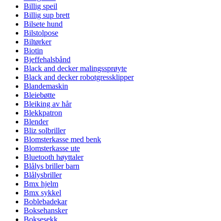
Billig speil
Billig sup brett
Bilsete hund
Bilstolpose
Biltørker
Biotin
Bjeffehalsbånd
Black and decker malingssprøyte
Black and decker robotgressklipper
Blandemaskin
Bleiebøtte
Bleiking av hår
Blekkpatron
Blender
Bliz solbriller
Blomsterkasse med benk
Blomsterkasse ute
Bluetooth høyttaler
Blålys briller barn
Blålysbriller
Bmx hjelm
Bmx sykkel
Boblebadekar
Boksehansker
Boksesekk