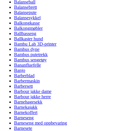
Balanseball
Balansebrett
Balansepute
Balansesykkel
Balkongkasse
Balkongmøbler
Ballbasseng
Ballkaster hund
Bambu Lab 3D-printer
Bambus dyne
Bambus putetrekk
Bambus sengetøy
Bananfluefelle
Banjo
Barberblad
Barbermaskin
Barbersett
Barbour jakke dame
Barbour jakke herre
Barnehagesekk
Barnekajakk
Barnekoffert
Barneseng
Barneseng med oppbevaring
Barnesete