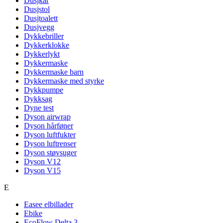
Dusjkar
Dusjstol
Dusjtoalett
Dusjvegg
Dykkebriller
Dykkerklokke
Dykkerlykt
Dykkermaske
Dykkermaske barn
Dykkermaske med styrke
Dykkpumpe
Dykksag
Dyne test
Dyson airwrap
Dyson hårføner
Dyson luftfukter
Dyson luftrenser
Dyson støvsuger
Dyson V12
Dyson V15
E
Easee elbillader
Ebike
EcoFlow Delta 3