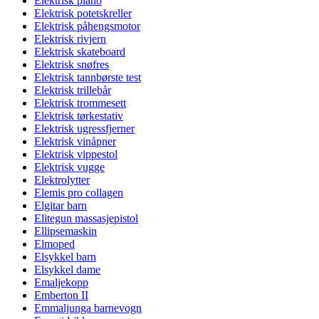
Elektrisk piano
Elektrisk potetskreller
Elektrisk påhengsmotor
Elektrisk rivjern
Elektrisk skateboard
Elektrisk snøfres
Elektrisk tannbørste test
Elektrisk trillebår
Elektrisk trommesett
Elektrisk tørkestativ
Elektrisk ugressfjerner
Elektrisk vinåpner
Elektrisk vippestol
Elektrisk vugge
Elektrolytter
Elemis pro collagen
Elgitar barn
Elitegun massasjepistol
Ellipsemaskin
Elmoped
Elsykkel barn
Elsykkel dame
Emaljekopp
Emberton II
Emmaljunga barnevogn