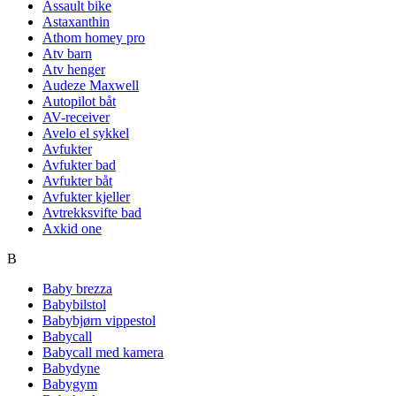
Assault bike
Astaxanthin
Athom homey pro
Atv barn
Atv henger
Audeze Maxwell
Autopilot båt
AV-receiver
Avelo el sykkel
Avfukter
Avfukter bad
Avfukter båt
Avfukter kjeller
Avtrekksvifte bad
Axkid one
B
Baby brezza
Babybilstol
Babybjørn vippestol
Babycall
Babycall med kamera
Babydyne
Babygym