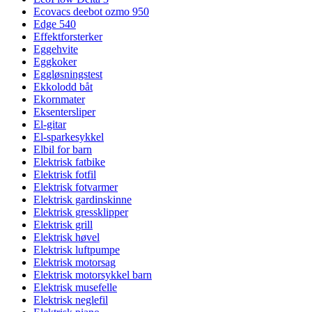
Ecovacs deebot ozmo 950
Edge 540
Effektforsterker
Eggehvite
Eggkoker
Eggløsningstest
Ekkolodd båt
Ekornmater
Eksentersliper
El-gitar
El-sparkesykkel
Elbil for barn
Elektrisk fatbike
Elektrisk fotfil
Elektrisk fotvarmer
Elektrisk gardinskinne
Elektrisk gressklipper
Elektrisk grill
Elektrisk høvel
Elektrisk luftpumpe
Elektrisk motorsag
Elektrisk motorsykkel barn
Elektrisk musefelle
Elektrisk neglefil