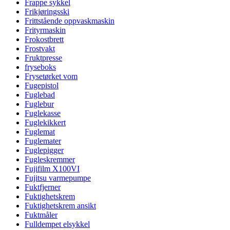
Frappe sykkel
Frikjøringsski
Frittstående oppvaskmaskin
Frityrmaskin
Frokostbrett
Frostvakt
Fruktpresse
fryseboks
Frysetørket vom
Fugepistol
Fuglebad
Fuglebur
Fuglekasse
Fuglekikkert
Fuglemat
Fuglemater
Fuglepigger
Fugleskremmer
Fujifilm X100VI
Fujitsu varmepumpe
Fuktfjerner
Fuktighetskrem
Fuktighetskrem ansikt
Fuktmåler
Fulldempet elsykkel