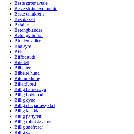
Beste strømavtale
Beste strømleverandør
Beste tannkrem
Bestikksett
Betaine
Betongblander
Betongvibrator
Bh uten spiler
Bha syre
Bide
Biffbestikk
Bihotell
Bilbatteri
Bilbelte hund
Bilinnredning
Biljardbord
Billig barnevogn
Billig boblebad
Billig dyne
Billig el-sparkesykkel
Billig kajakk
Billig partytelt
Billig robotstøvsuger
Billig snøfreser
Billig sofa