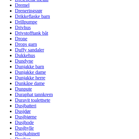
Dremel
Dreneringsrør
Drikkeflaske barn
Drillpumpe
Drivhus
Drivstofftank båt
Drone
Drops garn
Duffy sandaler
Dukkehus
Dundyne
Dunjakke barn
Dunjakke dame
Dunjakke herre
Dunkåpe dame
Dunpute
Duraphat tannkrem
Duravit toalettsete
Dusjbatteri
Dusjdør
Dusjhjørne
Dusjhode
Dusjhylle
Dusjkabinett