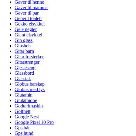
Gaver til henne
Gaver til mamma
Gaver til par
Geberit toalett
Gekko elsykkel
Gele negler
Giant elsykkel
Gin glass
Gipsheis
Gitar barn
Gitar forsterker
Gitarstrenger
Gjesteseng
Glassbord
Glasstak
Globus barskap
Globus med lys
Glutamin
Glutathione
Godterimaskin
Golfnett
Google Nest
Google Pixel 10 Pro
Gps båt
Gps hund