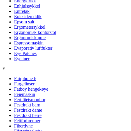
Energidrikk
Enhjulssykkel
Entretak
Eplesidereddik
Epsom salt
Ergometersykkel
Ergonomisk kontorstol
Ergonomisk pute
Espressomaskin
Evaporativ luftfukter
Eye Patches
Eyeliner
F
Fairphone 6
Fargelinser
Fatboy hengekøye
Feiemaskin
Fertilitetsmonitor
Festdrakt barn
Festdrakt dame
Festdrakt herre
Fettforbrenner
Fiberdyne