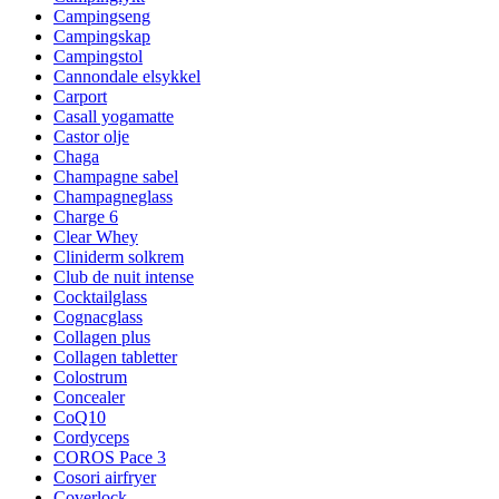
Campingseng
Campingskap
Campingstol
Cannondale elsykkel
Carport
Casall yogamatte
Castor olje
Chaga
Champagne sabel
Champagneglass
Charge 6
Clear Whey
Cliniderm solkrem
Club de nuit intense
Cocktailglass
Cognacglass
Collagen plus
Collagen tabletter
Colostrum
Concealer
CoQ10
Cordyceps
COROS Pace 3
Cosori airfryer
Coverlock