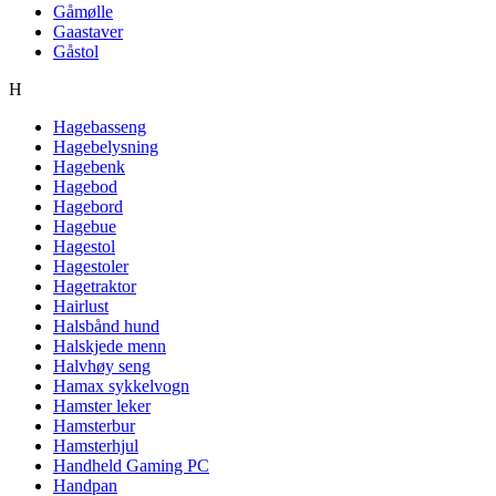
Gåmølle
Gaastaver
Gåstol
H
Hagebasseng
Hagebelysning
Hagebenk
Hagebod
Hagebord
Hagebue
Hagestol
Hagestoler
Hagetraktor
Hairlust
Halsbånd hund
Halskjede menn
Halvhøy seng
Hamax sykkelvogn
Hamster leker
Hamsterbur
Hamsterhjul
Handheld Gaming PC
Handpan