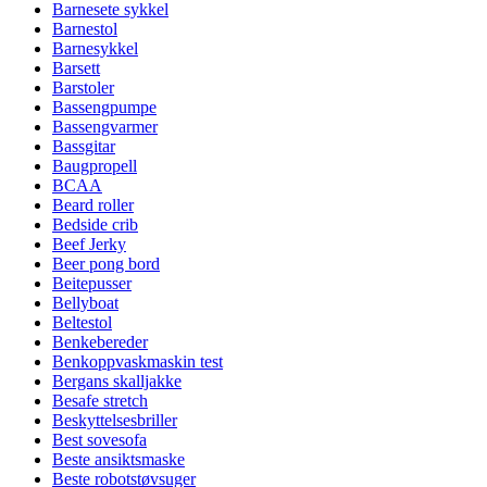
Barnesete sykkel
Barnestol
Barnesykkel
Barsett
Barstoler
Bassengpumpe
Bassengvarmer
Bassgitar
Baugpropell
BCAA
Beard roller
Bedside crib
Beef Jerky
Beer pong bord
Beitepusser
Bellyboat
Beltestol
Benkebereder
Benkoppvaskmaskin test
Bergans skalljakke
Besafe stretch
Beskyttelsesbriller
Best sovesofa
Beste ansiktsmaske
Beste robotstøvsuger