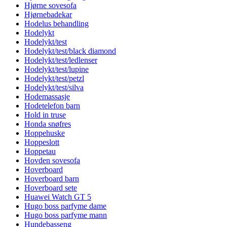
Hjørne sovesofa
Hjørnebadekar
Hodelus behandling
Hodelykt
Hodelykt/test
Hodelykt/test/black diamond
Hodelykt/test/ledlenser
Hodelykt/test/lupine
Hodelykt/test/petzl
Hodelykt/test/silva
Hodemassasje
Hodetelefon barn
Hold in truse
Honda snøfres
Hoppehuske
Hoppeslott
Hoppetau
Hovden sovesofa
Hoverboard
Hoverboard barn
Hoverboard sete
Huawei Watch GT 5
Hugo boss parfyme dame
Hugo boss parfyme mann
Hundebasseng