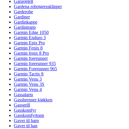
Garasjetelt
Gardena robotgressklipper
Garderobe
Gardiner
Gardinkappe
Gardintrapp
Garmin Edge 1050
Garmin Enduro 3
Garmin Epix Pro
Garmin Fenix 8
Garmin fenix 8 Pro
Garmin forerunner
Garmin forerunner 935
Garmin Forerunner 965
Garmin Tactix 8
Garmin Venu 3
Garmin Venu 3S
Garmin Venu 4
Gassalarm
Gassbrenner kjøkken
Gassgrill
Gasskomfyr
Gasskomfyrtopp
Gaver til barn
Gaver til han