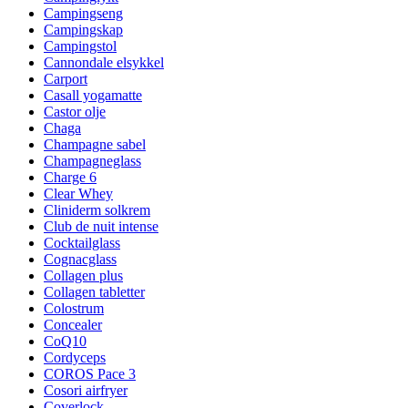
Campingseng
Campingskap
Campingstol
Cannondale elsykkel
Carport
Casall yogamatte
Castor olje
Chaga
Champagne sabel
Champagneglass
Charge 6
Clear Whey
Cliniderm solkrem
Club de nuit intense
Cocktailglass
Cognacglass
Collagen plus
Collagen tabletter
Colostrum
Concealer
CoQ10
Cordyceps
COROS Pace 3
Cosori airfryer
Coverlock