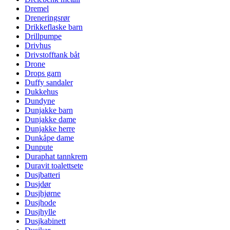
Dremel
Dreneringsrør
Drikkeflaske barn
Drillpumpe
Drivhus
Drivstofftank båt
Drone
Drops garn
Duffy sandaler
Dukkehus
Dundyne
Dunjakke barn
Dunjakke dame
Dunjakke herre
Dunkåpe dame
Dunpute
Duraphat tannkrem
Duravit toalettsete
Dusjbatteri
Dusjdør
Dusjhjørne
Dusjhode
Dusjhylle
Dusjkabinett