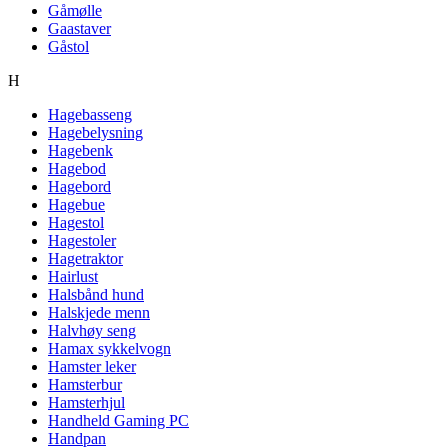
Gåmølle
Gaastaver
Gåstol
H
Hagebasseng
Hagebelysning
Hagebenk
Hagebod
Hagebord
Hagebue
Hagestol
Hagestoler
Hagetraktor
Hairlust
Halsbånd hund
Halskjede menn
Halvhøy seng
Hamax sykkelvogn
Hamster leker
Hamsterbur
Hamsterhjul
Handheld Gaming PC
Handpan