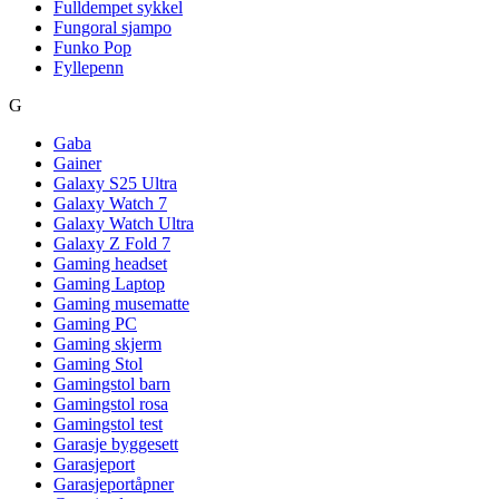
Fulldempet sykkel
Fungoral sjampo
Funko Pop
Fyllepenn
G
Gaba
Gainer
Galaxy S25 Ultra
Galaxy Watch 7
Galaxy Watch Ultra
Galaxy Z Fold 7
Gaming headset
Gaming Laptop
Gaming musematte
Gaming PC
Gaming skjerm
Gaming Stol
Gamingstol barn
Gamingstol rosa
Gamingstol test
Garasje byggesett
Garasjeport
Garasjeportåpner