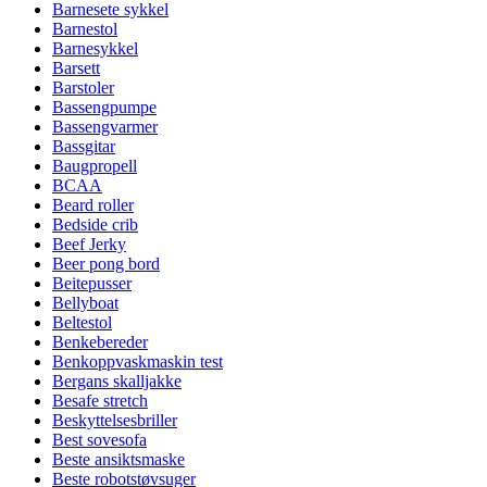
Barnesete sykkel
Barnestol
Barnesykkel
Barsett
Barstoler
Bassengpumpe
Bassengvarmer
Bassgitar
Baugpropell
BCAA
Beard roller
Bedside crib
Beef Jerky
Beer pong bord
Beitepusser
Bellyboat
Beltestol
Benkebereder
Benkoppvaskmaskin test
Bergans skalljakke
Besafe stretch
Beskyttelsesbriller
Best sovesofa
Beste ansiktsmaske
Beste robotstøvsuger