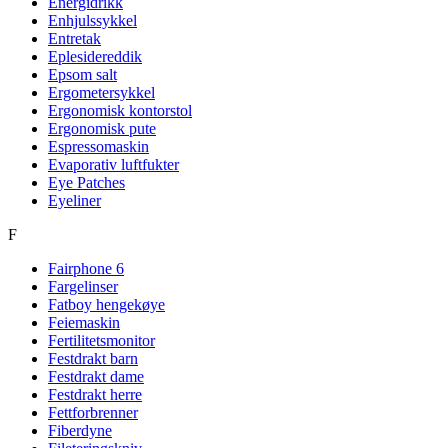
Energidrikk
Enhjulssykkel
Entretak
Eplesidereddik
Epsom salt
Ergometersykkel
Ergonomisk kontorstol
Ergonomisk pute
Espressomaskin
Evaporativ luftfukter
Eye Patches
Eyeliner
F
Fairphone 6
Fargelinser
Fatboy hengekøye
Feiemaskin
Fertilitetsmonitor
Festdrakt barn
Festdrakt dame
Festdrakt herre
Fettforbrenner
Fiberdyne