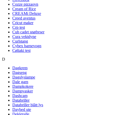
Cozze pizzaovn
Cream of Rice
CREAMi Deluxe
Creed aventus
Cricut maker
Crp test
Cub cadet snøfreser
Cura vektdyne
Curlstang
Cybex barnevogn
Cøliaki test
D
Dagkrem
Dagseng
Dagslyslampe
Dale garn
Dampkokere
Dampvasker
Dashcam
Databriller
Databriller blått lys
Daybed ute
Dekktralle