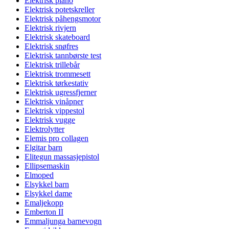
Elektrisk piano
Elektrisk potetskreller
Elektrisk påhengsmotor
Elektrisk rivjern
Elektrisk skateboard
Elektrisk snøfres
Elektrisk tannbørste test
Elektrisk trillebår
Elektrisk trommesett
Elektrisk tørkestativ
Elektrisk ugressfjerner
Elektrisk vinåpner
Elektrisk vippestol
Elektrisk vugge
Elektrolytter
Elemis pro collagen
Elgitar barn
Elitegun massasjepistol
Ellipsemaskin
Elmoped
Elsykkel barn
Elsykkel dame
Emaljekopp
Emberton II
Emmaljunga barnevogn