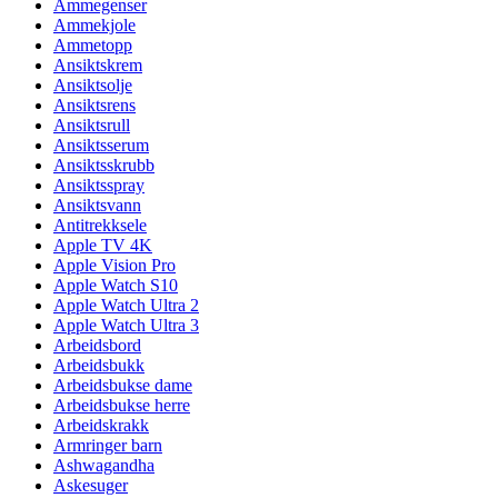
Ammegenser
Ammekjole
Ammetopp
Ansiktskrem
Ansiktsolje
Ansiktsrens
Ansiktsrull
Ansiktsserum
Ansiktsskrubb
Ansiktsspray
Ansiktsvann
Antitrekksele
Apple TV 4K
Apple Vision Pro
Apple Watch S10
Apple Watch Ultra 2
Apple Watch Ultra 3
Arbeidsbord
Arbeidsbukk
Arbeidsbukse dame
Arbeidsbukse herre
Arbeidskrakk
Armringer barn
Ashwagandha
Askesuger