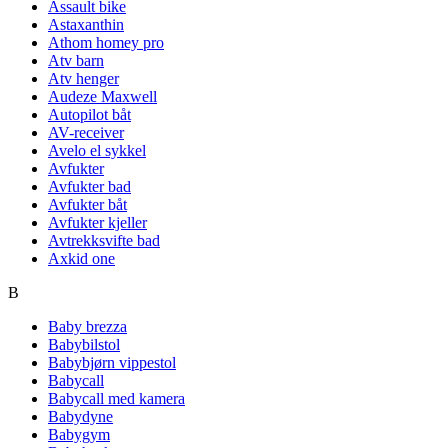
Assault bike
Astaxanthin
Athom homey pro
Atv barn
Atv henger
Audeze Maxwell
Autopilot båt
AV-receiver
Avelo el sykkel
Avfukter
Avfukter bad
Avfukter båt
Avfukter kjeller
Avtrekksvifte bad
Axkid one
B
Baby brezza
Babybilstol
Babybjørn vippestol
Babycall
Babycall med kamera
Babydyne
Babygym