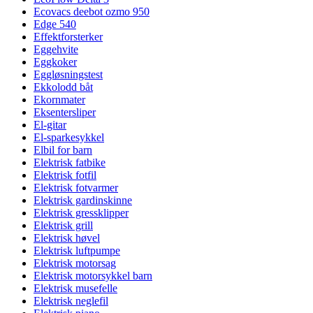
Ecovacs deebot ozmo 950
Edge 540
Effektforsterker
Eggehvite
Eggkoker
Eggløsningstest
Ekkolodd båt
Ekornmater
Eksentersliper
El-gitar
El-sparkesykkel
Elbil for barn
Elektrisk fatbike
Elektrisk fotfil
Elektrisk fotvarmer
Elektrisk gardinskinne
Elektrisk gressklipper
Elektrisk grill
Elektrisk høvel
Elektrisk luftpumpe
Elektrisk motorsag
Elektrisk motorsykkel barn
Elektrisk musefelle
Elektrisk neglefil