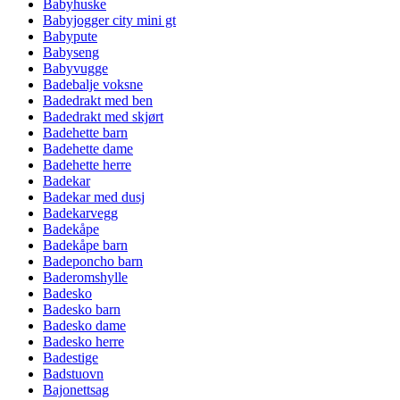
Babyhuske
Babyjogger city mini gt
Babypute
Babyseng
Babyvugge
Badebalje voksne
Badedrakt med ben
Badedrakt med skjørt
Badehette barn
Badehette dame
Badehette herre
Badekar
Badekar med dusj
Badekarvegg
Badekåpe
Badekåpe barn
Badeponcho barn
Baderomshylle
Badesko
Badesko barn
Badesko dame
Badesko herre
Badestige
Badstuovn
Bajonettsag