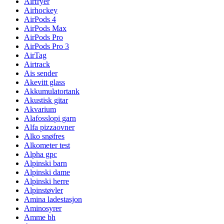
Airfryer
Airhockey
AirPods 4
AirPods Max
AirPods Pro
AirPods Pro 3
AirTag
Airtrack
Ais sender
Akevitt glass
Akkumulatortank
Akustisk gitar
Akvarium
Alafosslopi garn
Alfa pizzaovner
Alko snøfres
Alkometer test
Alpha gpc
Alpinski barn
Alpinski dame
Alpinski herre
Alpinstøvler
Amina ladestasjon
Aminosyrer
Amme bh