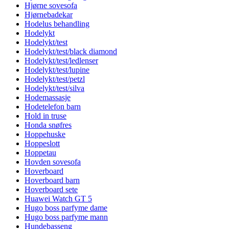
Hjørne sovesofa
Hjørnebadekar
Hodelus behandling
Hodelykt
Hodelykt/test
Hodelykt/test/black diamond
Hodelykt/test/ledlenser
Hodelykt/test/lupine
Hodelykt/test/petzl
Hodelykt/test/silva
Hodemassasje
Hodetelefon barn
Hold in truse
Honda snøfres
Hoppehuske
Hoppeslott
Hoppetau
Hovden sovesofa
Hoverboard
Hoverboard barn
Hoverboard sete
Huawei Watch GT 5
Hugo boss parfyme dame
Hugo boss parfyme mann
Hundebasseng