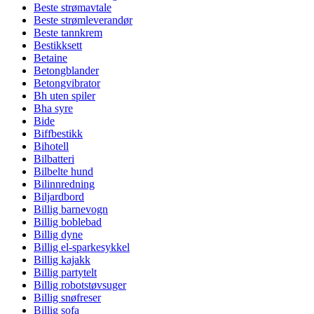
Beste strømavtale
Beste strømleverandør
Beste tannkrem
Bestikksett
Betaine
Betongblander
Betongvibrator
Bh uten spiler
Bha syre
Bide
Biffbestikk
Bihotell
Bilbatteri
Bilbelte hund
Bilinnredning
Biljardbord
Billig barnevogn
Billig boblebad
Billig dyne
Billig el-sparkesykkel
Billig kajakk
Billig partytelt
Billig robotstøvsuger
Billig snøfreser
Billig sofa