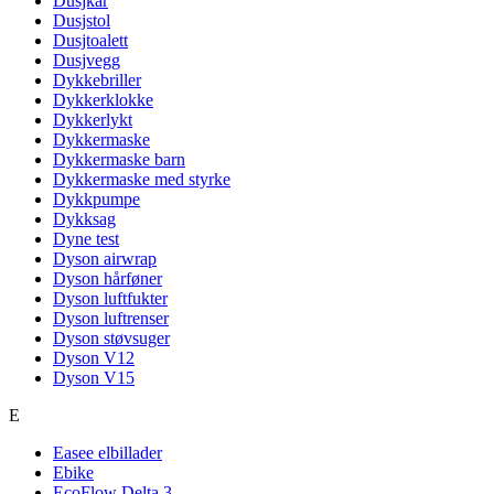
Dusjkar
Dusjstol
Dusjtoalett
Dusjvegg
Dykkebriller
Dykkerklokke
Dykkerlykt
Dykkermaske
Dykkermaske barn
Dykkermaske med styrke
Dykkpumpe
Dykksag
Dyne test
Dyson airwrap
Dyson hårføner
Dyson luftfukter
Dyson luftrenser
Dyson støvsuger
Dyson V12
Dyson V15
E
Easee elbillader
Ebike
EcoFlow Delta 3