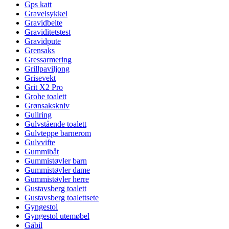
Gps katt
Gravelsykkel
Gravidbelte
Graviditetstest
Gravidpute
Grensaks
Gressarmering
Grillpaviljong
Grisevekt
Grit X2 Pro
Grohe toalett
Grønsakskniv
Gullring
Gulvstående toalett
Gulvteppe barnerom
Gulvvifte
Gummibåt
Gummistøvler barn
Gummistøvler dame
Gummistøvler herre
Gustavsberg toalett
Gustavsberg toalettsete
Gyngestol
Gyngestol utemøbel
Gåbil