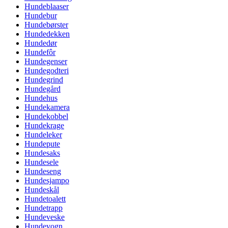
Hundeblaaser
Hundebur
Hundebørster
Hundedekken
Hundedør
Hundefôr
Hundegenser
Hundegodteri
Hundegrind
Hundegård
Hundehus
Hundekamera
Hundekobbel
Hundekrage
Hundeleker
Hundepute
Hundesaks
Hundesele
Hundeseng
Hundesjampo
Hundeskål
Hundetoalett
Hundetrapp
Hundeveske
Hundevogn