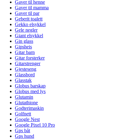
Gaver til henne
Gaver til mamma
Gaver til par
Geberit toalett
Gekko elsykkel
Gele negler
Giant elsykkel
Gin glass
Gipsheis
Gitar barn
Gitar forsterker
Gitarstrenger
Gjesteseng
Glassbord
Glasstak
Globus barskap
Globus med lys
Glutamin
Glutathione
Godterimaskin
Golfnett
Google Nest
Google Pixel 10 Pro
Gps båt
Gps hund