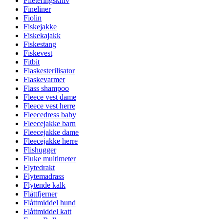
Fileteringskniv
Fineliner
Fiolin
Fiskejakke
Fiskekajakk
Fiskestang
Fiskevest
Fitbit
Flaskesterilisator
Flaskevarmer
Flass shampoo
Fleece vest dame
Fleece vest herre
Fleecedress baby
Fleecejakke barn
Fleecejakke dame
Fleecejakke herre
Flishugger
Fluke multimeter
Flytedrakt
Flytemadrass
Flytende kalk
Flåttfjerner
Flåttmiddel hund
Flåttmiddel katt