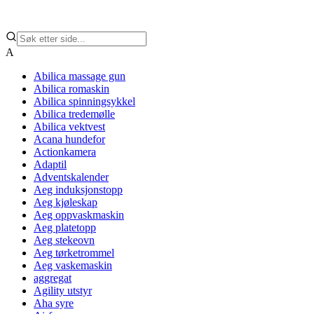
A
Abilica massage gun
Abilica romaskin
Abilica spinningsykkel
Abilica tredemølle
Abilica vektvest
Acana hundefor
Actionkamera
Adaptil
Adventskalender
Aeg induksjonstopp
Aeg kjøleskap
Aeg oppvaskmaskin
Aeg platetopp
Aeg stekeovn
Aeg tørketrommel
Aeg vaskemaskin
aggregat
Agility utstyr
Aha syre