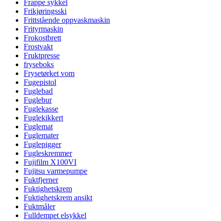
Frappe sykkel
Frikjøringsski
Frittstående oppvaskmaskin
Frityrmaskin
Frokostbrett
Frostvakt
Fruktpresse
fryseboks
Frysetørket vom
Fugepistol
Fuglebad
Fuglebur
Fuglekasse
Fuglekikkert
Fuglemat
Fuglemater
Fuglepigger
Fugleskremmer
Fujifilm X100VI
Fujitsu varmepumpe
Fuktfjerner
Fuktighetskrem
Fuktighetskrem ansikt
Fuktmåler
Fulldempet elsykkel