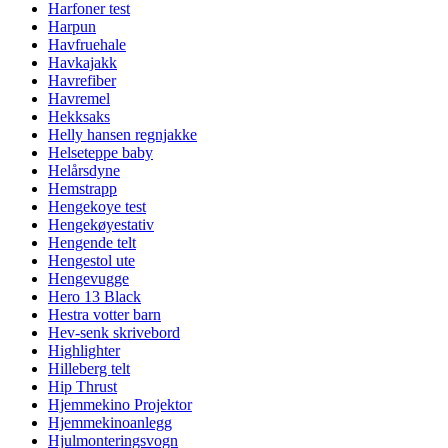
Harfoner test
Harpun
Havfruehale
Havkajakk
Havrefiber
Havremel
Hekksaks
Helly hansen regnjakke
Helseteppe baby
Helårsdyne
Hemstrapp
Hengekoye test
Hengekøyestativ
Hengende telt
Hengestol ute
Hengevugge
Hero 13 Black
Hestra votter barn
Hev-senk skrivebord
Highlighter
Hilleberg telt
Hip Thrust
Hjemmekino Projektor
Hjemmekinoanlegg
Hjulmonteringsvogn