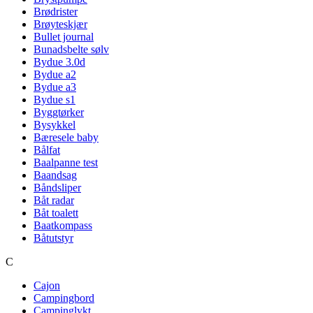
Brødrister
Brøyteskjær
Bullet journal
Bunadsbelte sølv
Bydue 3.0d
Bydue a2
Bydue a3
Bydue s1
Byggtørker
Bysykkel
Bæresele baby
Bålfat
Baalpanne test
Baandsag
Båndsliper
Båt radar
Båt toalett
Baatkompass
Båtutstyr
C
Cajon
Campingbord
Campinglykt