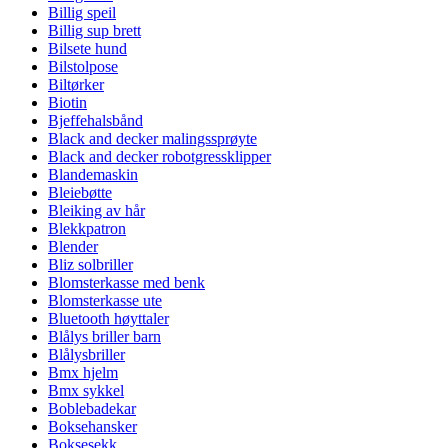
Billig speil
Billig sup brett
Bilsete hund
Bilstolpose
Biltørker
Biotin
Bjeffehalsbånd
Black and decker malingssprøyte
Black and decker robotgressklipper
Blandemaskin
Bleiebøtte
Bleiking av hår
Blekkpatron
Blender
Bliz solbriller
Blomsterkasse med benk
Blomsterkasse ute
Bluetooth høyttaler
Blålys briller barn
Blålysbriller
Bmx hjelm
Bmx sykkel
Boblebadekar
Boksehansker
Boksesekk