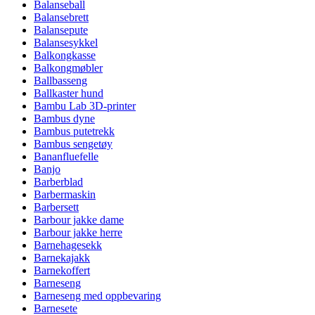
Balanseball
Balansebrett
Balansepute
Balansesykkel
Balkongkasse
Balkongmøbler
Ballbasseng
Ballkaster hund
Bambu Lab 3D-printer
Bambus dyne
Bambus putetrekk
Bambus sengetøy
Bananfluefelle
Banjo
Barberblad
Barbermaskin
Barbersett
Barbour jakke dame
Barbour jakke herre
Barnehagesekk
Barnekajakk
Barnekoffert
Barneseng
Barneseng med oppbevaring
Barnesete