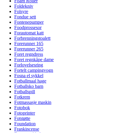
Foam Roller
Foldekniv
Folsyre
Fondue sett
Fontenepumper
Foodprossesor
Forautomat katt
Forbrenningstoalett
Forerunner 165
Forerunner 265
Foret regndress
Foret regnkåpe dame
Forlovelsesring
Fortelt campingvogn
Fosna el sykkel
Fotballmaal hage
Fotballsko barn
Fotballspill
Fotkrem
Fotmassasje maskin
Fotobok
Fotoprinter
Fotstøtte
Foundation
Frankincense