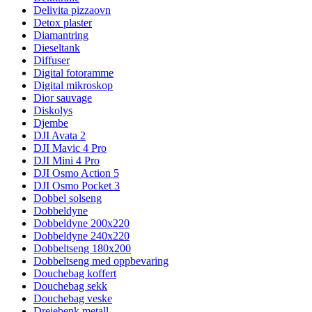
Delivita pizzaovn
Detox plaster
Diamantring
Dieseltank
Diffuser
Digital fotoramme
Digital mikroskop
Dior sauvage
Diskolys
Djembe
DJI Avata 2
DJI Mavic 4 Pro
DJI Mini 4 Pro
DJI Osmo Action 5
DJI Osmo Pocket 3
Dobbel solseng
Dobbeldyne
Dobbeldyne 200x220
Dobbeldyne 240x220
Dobbeltseng 180x200
Dobbeltseng med oppbevaring
Douchebag koffert
Douchebag sekk
Douchebag veske
Dreiebenk metall