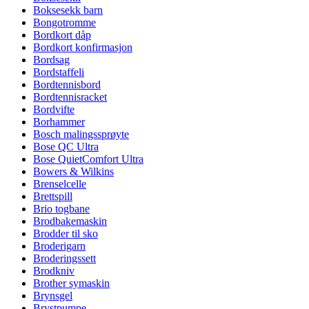
Boksesekk barn
Bongotromme
Bordkort dåp
Bordkort konfirmasjon
Bordsag
Bordstaffeli
Bordtennisbord
Bordtennisracket
Bordvifte
Borhammer
Bosch malingssprøyte
Bose QC Ultra
Bose QuietComfort Ultra
Bowers & Wilkins
Brenselcelle
Brettspill
Brio togbane
Brodbakemaskin
Brodder til sko
Broderigarn
Broderingssett
Brodkniv
Brother symaskin
Brynsgel
Brystpumpe