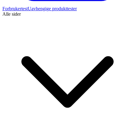
Forbrukertest
Uavhengige produkttester
Alle sider