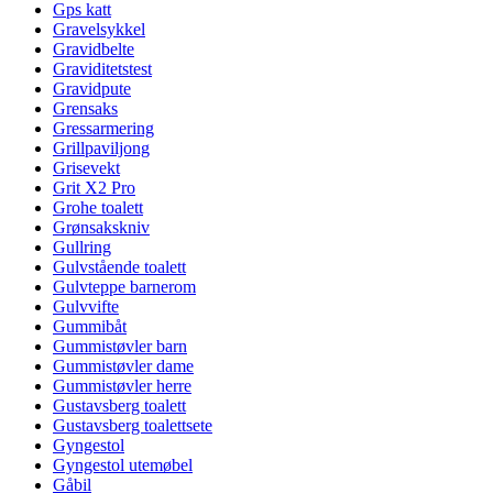
Gps katt
Gravelsykkel
Gravidbelte
Graviditetstest
Gravidpute
Grensaks
Gressarmering
Grillpaviljong
Grisevekt
Grit X2 Pro
Grohe toalett
Grønsakskniv
Gullring
Gulvstående toalett
Gulvteppe barnerom
Gulvvifte
Gummibåt
Gummistøvler barn
Gummistøvler dame
Gummistøvler herre
Gustavsberg toalett
Gustavsberg toalettsete
Gyngestol
Gyngestol utemøbel
Gåbil