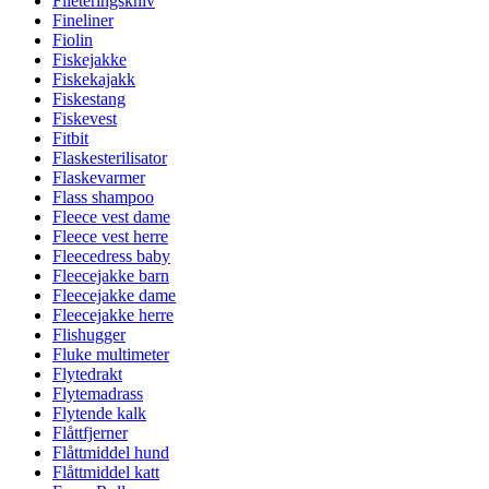
Fileteringskniv
Fineliner
Fiolin
Fiskejakke
Fiskekajakk
Fiskestang
Fiskevest
Fitbit
Flaskesterilisator
Flaskevarmer
Flass shampoo
Fleece vest dame
Fleece vest herre
Fleecedress baby
Fleecejakke barn
Fleecejakke dame
Fleecejakke herre
Flishugger
Fluke multimeter
Flytedrakt
Flytemadrass
Flytende kalk
Flåttfjerner
Flåttmiddel hund
Flåttmiddel katt