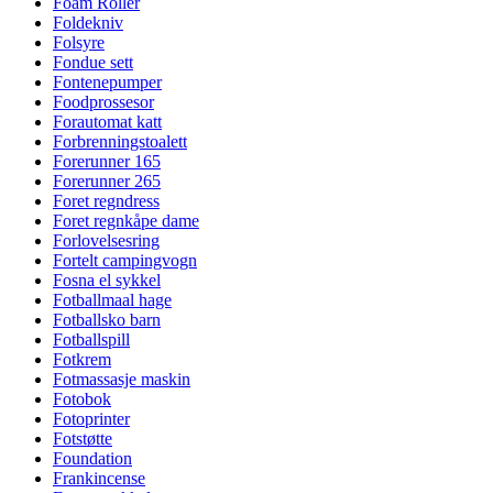
Foam Roller
Foldekniv
Folsyre
Fondue sett
Fontenepumper
Foodprossesor
Forautomat katt
Forbrenningstoalett
Forerunner 165
Forerunner 265
Foret regndress
Foret regnkåpe dame
Forlovelsesring
Fortelt campingvogn
Fosna el sykkel
Fotballmaal hage
Fotballsko barn
Fotballspill
Fotkrem
Fotmassasje maskin
Fotobok
Fotoprinter
Fotstøtte
Foundation
Frankincense