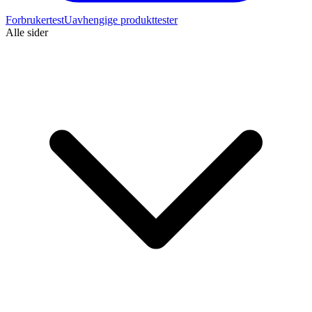
Forbrukertest
Uavhengige produkttester
Alle sider