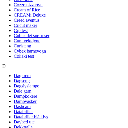
Cozze pizzaovn
Cream of Rice
CREAMi Deluxe
Creed aventus
Cricut maker
Crp test
Cub cadet snøfreser
Cura vektdyne
Curlstang
Cybex barnevogn
Cøliaki test
D
Dagkrem
Dagseng
Dagslyslampe
Dale garn
Dampkokere
Dampvasker
Dashcam
Databriller
Databriller blått lys
Daybed ute
Dekktralle