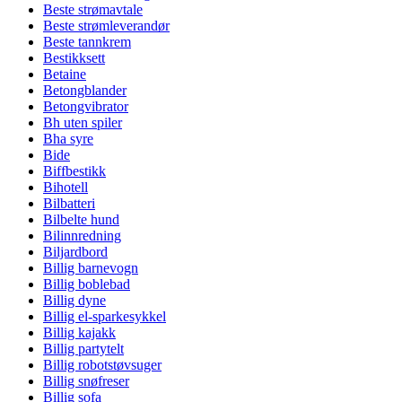
Beste strømavtale
Beste strømleverandør
Beste tannkrem
Bestikksett
Betaine
Betongblander
Betongvibrator
Bh uten spiler
Bha syre
Bide
Biffbestikk
Bihotell
Bilbatteri
Bilbelte hund
Bilinnredning
Biljardbord
Billig barnevogn
Billig boblebad
Billig dyne
Billig el-sparkesykkel
Billig kajakk
Billig partytelt
Billig robotstøvsuger
Billig snøfreser
Billig sofa