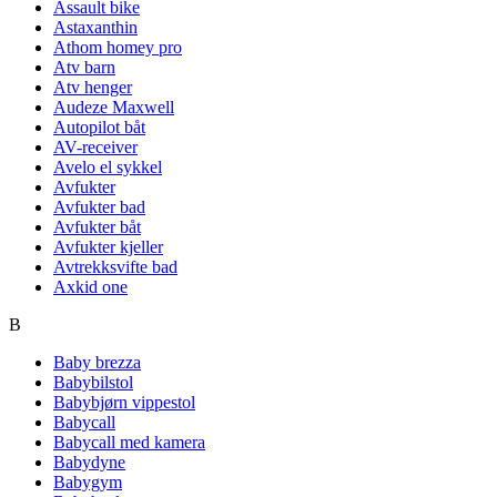
Assault bike
Astaxanthin
Athom homey pro
Atv barn
Atv henger
Audeze Maxwell
Autopilot båt
AV-receiver
Avelo el sykkel
Avfukter
Avfukter bad
Avfukter båt
Avfukter kjeller
Avtrekksvifte bad
Axkid one
B
Baby brezza
Babybilstol
Babybjørn vippestol
Babycall
Babycall med kamera
Babydyne
Babygym