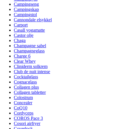
Campingseng
Campingskap
Campingstol
Cannondale elsykkel
Carport
Casall yogamatte
Castor olje
Chaga
Champagne sabel
Champagneglass
Charge 6
Clear Whey
Cliniderm solkrem
Club de nuit intense
Cocktailglass
Cognacglass
Collagen plus
Collagen tabletter
Colostrum
Concealer
CoQ10
Cordyceps
COROS Pace 3
Cosori airfryer
Coverlock