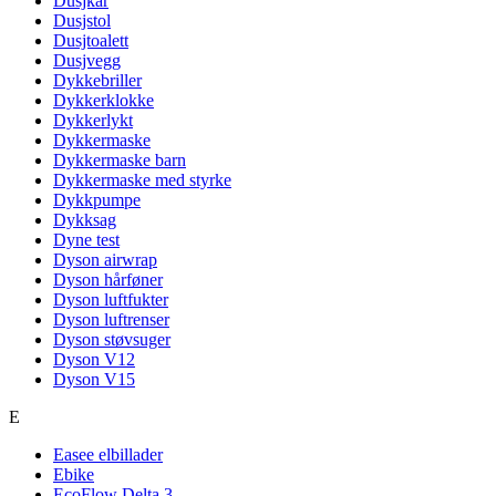
Dusjkar
Dusjstol
Dusjtoalett
Dusjvegg
Dykkebriller
Dykkerklokke
Dykkerlykt
Dykkermaske
Dykkermaske barn
Dykkermaske med styrke
Dykkpumpe
Dykksag
Dyne test
Dyson airwrap
Dyson hårføner
Dyson luftfukter
Dyson luftrenser
Dyson støvsuger
Dyson V12
Dyson V15
E
Easee elbillader
Ebike
EcoFlow Delta 3