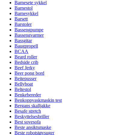
Barnesete sykkel
Barnestol
Barnesykkel
Barsett
Barstoler
Bassengpumpe
Bassengvarmer
Bassgitar
Baugpropell
BCAA
Beard roller
Bedside crib
Beef Jerky
Beer pong bord
Beitepusser
Bellyboat
Beltestol
Benkebereder
Benkoppvaskmaskin test
Bergans skalljakke
Besafe stretch
Beskyttelsesbriller
Best sovesofa
Beste ansiktsmaske
Beste robotstøvsuger