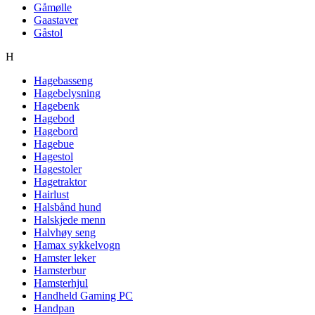
Gåmølle
Gaastaver
Gåstol
H
Hagebasseng
Hagebelysning
Hagebenk
Hagebod
Hagebord
Hagebue
Hagestol
Hagestoler
Hagetraktor
Hairlust
Halsbånd hund
Halskjede menn
Halvhøy seng
Hamax sykkelvogn
Hamster leker
Hamsterbur
Hamsterhjul
Handheld Gaming PC
Handpan