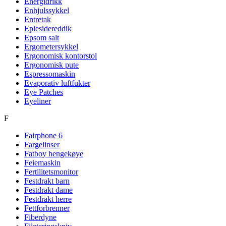
Energidrikk
Enhjulssykkel
Entretak
Eplesidereddik
Epsom salt
Ergometersykkel
Ergonomisk kontorstol
Ergonomisk pute
Espressomaskin
Evaporativ luftfukter
Eye Patches
Eyeliner
F
Fairphone 6
Fargelinser
Fatboy hengekøye
Feiemaskin
Fertilitetsmonitor
Festdrakt barn
Festdrakt dame
Festdrakt herre
Fettforbrenner
Fiberdyne