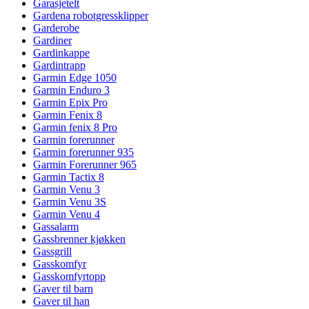
Garasjetelt
Gardena robotgressklipper
Garderobe
Gardiner
Gardinkappe
Gardintrapp
Garmin Edge 1050
Garmin Enduro 3
Garmin Epix Pro
Garmin Fenix 8
Garmin fenix 8 Pro
Garmin forerunner
Garmin forerunner 935
Garmin Forerunner 965
Garmin Tactix 8
Garmin Venu 3
Garmin Venu 3S
Garmin Venu 4
Gassalarm
Gassbrenner kjøkken
Gassgrill
Gasskomfyr
Gasskomfyrtopp
Gaver til barn
Gaver til han