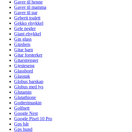
Gaver til henne
Gaver til mamma
Gaver til par
Geberit toalett
Gekko elsykkel
Gele negler
Giant elsykkel
Gin glass
Gipsheis
Gitar barn
Gitar forsterker
Gitarstrenger
Gjesteseng
Glassbord
Glasstak
Globus barskap
Globus med lys
Glutamin
Glutathione
Godterimaskin
Golfnett
Google Nest
Google Pixel 10 Pro
Gps båt
Gps hund