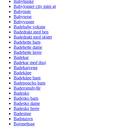
Babyhuske
Babyjogger city mini gt
Babypute
Babyseng
Babyvugge
Badebalje voksne
Badedrakt med ben
Badedrakt med skjørt
Badehette barn
Badehette dame
Badehette herre
Badekar
Badekar med dusj
Badekarvegg
Badekåpe
Badekåpe barn
Badeponcho barn
Baderomshylle
Badesko
Badesko barn
Badesko dame
Badesko herre
Badestige
Badstuovn
Bajonettsag