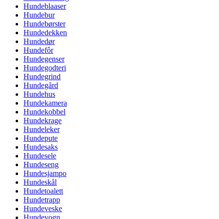
Hundeblaaser
Hundebur
Hundebørster
Hundedekken
Hundedør
Hundefôr
Hundegenser
Hundegodteri
Hundegrind
Hundegård
Hundehus
Hundekamera
Hundekobbel
Hundekrage
Hundeleker
Hundepute
Hundesaks
Hundesele
Hundeseng
Hundesjampo
Hundeskål
Hundetoalett
Hundetrapp
Hundeveske
Hundevogn