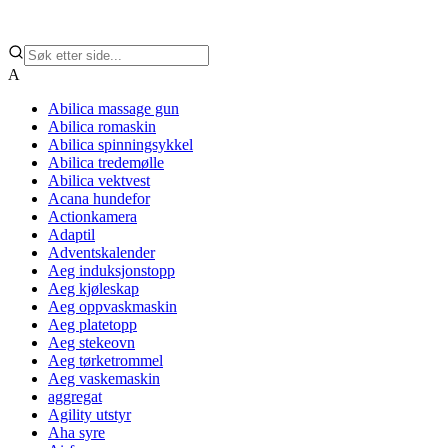
A
Abilica massage gun
Abilica romaskin
Abilica spinningsykkel
Abilica tredemølle
Abilica vektvest
Acana hundefor
Actionkamera
Adaptil
Adventskalender
Aeg induksjonstopp
Aeg kjøleskap
Aeg oppvaskmaskin
Aeg platetopp
Aeg stekeovn
Aeg tørketrommel
Aeg vaskemaskin
aggregat
Agility utstyr
Aha syre