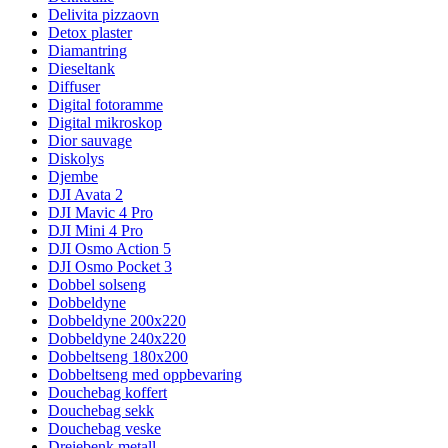
Delivita pizzaovn
Detox plaster
Diamantring
Dieseltank
Diffuser
Digital fotoramme
Digital mikroskop
Dior sauvage
Diskolys
Djembe
DJI Avata 2
DJI Mavic 4 Pro
DJI Mini 4 Pro
DJI Osmo Action 5
DJI Osmo Pocket 3
Dobbel solseng
Dobbeldyne
Dobbeldyne 200x220
Dobbeldyne 240x220
Dobbeltseng 180x200
Dobbeltseng med oppbevaring
Douchebag koffert
Douchebag sekk
Douchebag veske
Dreiebenk metall