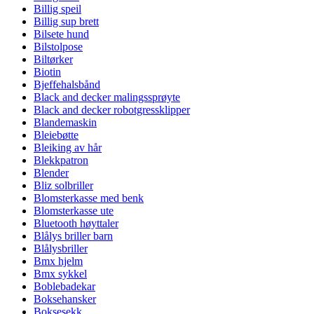
Billig speil
Billig sup brett
Bilsete hund
Bilstolpose
Biltørker
Biotin
Bjeffehalsbånd
Black and decker malingssprøyte
Black and decker robotgressklipper
Blandemaskin
Bleiebøtte
Bleiking av hår
Blekkpatron
Blender
Bliz solbriller
Blomsterkasse med benk
Blomsterkasse ute
Bluetooth høyttaler
Blålys briller barn
Blålysbriller
Bmx hjelm
Bmx sykkel
Boblebadekar
Boksehansker
Boksesekk