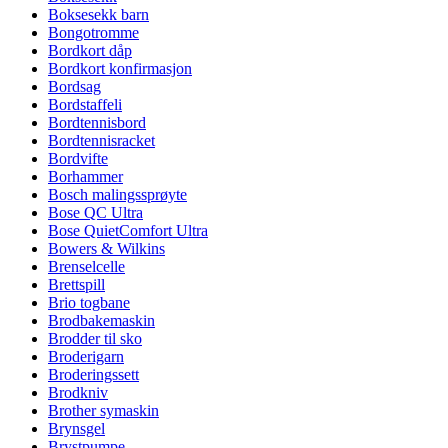
Boksesekk barn
Bongotromme
Bordkort dåp
Bordkort konfirmasjon
Bordsag
Bordstaffeli
Bordtennisbord
Bordtennisracket
Bordvifte
Borhammer
Bosch malingssprøyte
Bose QC Ultra
Bose QuietComfort Ultra
Bowers & Wilkins
Brenselcelle
Brettspill
Brio togbane
Brodbakemaskin
Brodder til sko
Broderigarn
Broderingssett
Brodkniv
Brother symaskin
Brynsgel
Brystpumpe