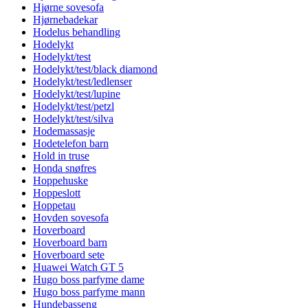
Hjørne sovesofa
Hjørnebadekar
Hodelus behandling
Hodelykt
Hodelykt/test
Hodelykt/test/black diamond
Hodelykt/test/ledlenser
Hodelykt/test/lupine
Hodelykt/test/petzl
Hodelykt/test/silva
Hodemassasje
Hodetelefon barn
Hold in truse
Honda snøfres
Hoppehuske
Hoppeslott
Hoppetau
Hovden sovesofa
Hoverboard
Hoverboard barn
Hoverboard sete
Huawei Watch GT 5
Hugo boss parfyme dame
Hugo boss parfyme mann
Hundebasseng