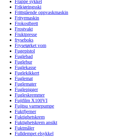
Frappe sykkel
Frikjøringsski
Frittstående oppvaskmaskin
Frityrmaskin
Frokostbrett
Frostvakt
Fruktpresse
fryseboks
Frysetørket vom
Fugepistol
Fuglebad
Fuglebur
Fuglekasse
Fuglekikkert
Fuglemat
Fuglemater
Fuglepigger
Fugleskremmer
Fujifilm X100VI
Fujitsu varmepumpe
Fuktfjerner
Fuktighetskrem
Fuktighetskrem ansikt
Fuktmåler
Fulldempet elsykkel