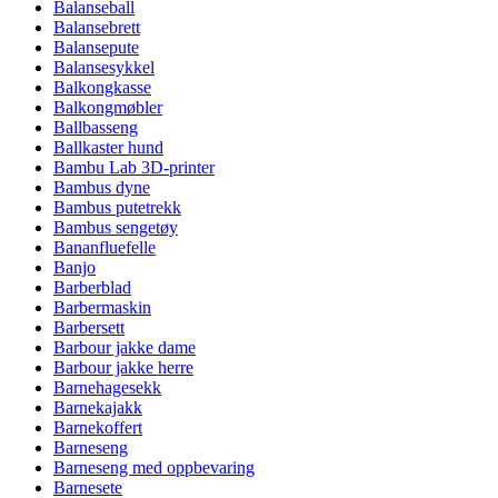
Balanseball
Balansebrett
Balansepute
Balansesykkel
Balkongkasse
Balkongmøbler
Ballbasseng
Ballkaster hund
Bambu Lab 3D-printer
Bambus dyne
Bambus putetrekk
Bambus sengetøy
Bananfluefelle
Banjo
Barberblad
Barbermaskin
Barbersett
Barbour jakke dame
Barbour jakke herre
Barnehagesekk
Barnekajakk
Barnekoffert
Barneseng
Barneseng med oppbevaring
Barnesete