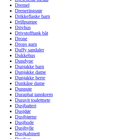
Dremel
Dreneringsrør
Drikkeflaske barn
Drillpumpe
Drivhus
Drivstofftank båt
Drone
Drops garn
Duffy sandaler
Dukkehus
Dundyne
Dunjakke barn
Dunjakke dame
Dunjakke herre
Dunkåpe dame
Dunpute
Duraphat tannkrem
Duravit toalettsete
Dusjbatteri
Dusjdør
Dusjhjørne
Dusjhode
Dusjhylle
Dusjkabinett