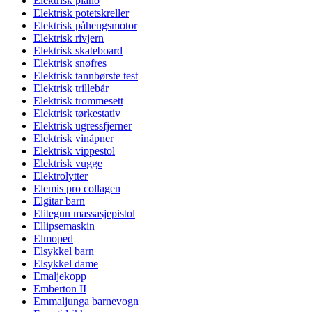
Elektrisk piano
Elektrisk potetskreller
Elektrisk påhengsmotor
Elektrisk rivjern
Elektrisk skateboard
Elektrisk snøfres
Elektrisk tannbørste test
Elektrisk trillebår
Elektrisk trommesett
Elektrisk tørkestativ
Elektrisk ugressfjerner
Elektrisk vinåpner
Elektrisk vippestol
Elektrisk vugge
Elektrolytter
Elemis pro collagen
Elgitar barn
Elitegun massasjepistol
Ellipsemaskin
Elmoped
Elsykkel barn
Elsykkel dame
Emaljekopp
Emberton II
Emmaljunga barnevogn