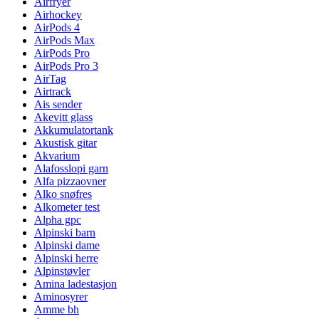
Airfryer
Airhockey
AirPods 4
AirPods Max
AirPods Pro
AirPods Pro 3
AirTag
Airtrack
Ais sender
Akevitt glass
Akkumulatortank
Akustisk gitar
Akvarium
Alafosslopi garn
Alfa pizzaovner
Alko snøfres
Alkometer test
Alpha gpc
Alpinski barn
Alpinski dame
Alpinski herre
Alpinstøvler
Amina ladestasjon
Aminosyrer
Amme bh