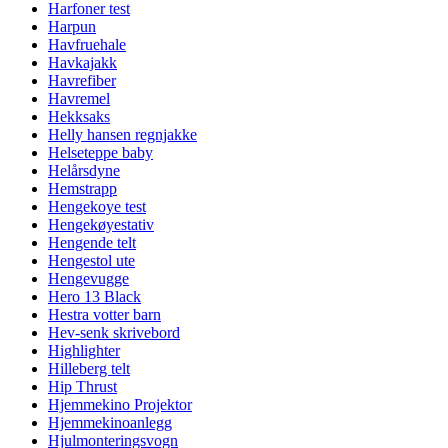
Harfoner test
Harpun
Havfruehale
Havkajakk
Havrefiber
Havremel
Hekksaks
Helly hansen regnjakke
Helseteppe baby
Helårsdyne
Hemstrapp
Hengekoye test
Hengekøyestativ
Hengende telt
Hengestol ute
Hengevugge
Hero 13 Black
Hestra votter barn
Hev-senk skrivebord
Highlighter
Hilleberg telt
Hip Thrust
Hjemmekino Projektor
Hjemmekinoanlegg
Hjulmonteringsvogn