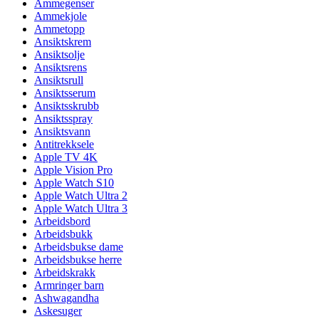
Ammegenser
Ammekjole
Ammetopp
Ansiktskrem
Ansiktsolje
Ansiktsrens
Ansiktsrull
Ansiktsserum
Ansiktsskrubb
Ansiktsspray
Ansiktsvann
Antitrekksele
Apple TV 4K
Apple Vision Pro
Apple Watch S10
Apple Watch Ultra 2
Apple Watch Ultra 3
Arbeidsbord
Arbeidsbukk
Arbeidsbukse dame
Arbeidsbukse herre
Arbeidskrakk
Armringer barn
Ashwagandha
Askesuger