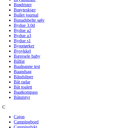
Brødrister
Brøyteskjær
Bullet journal
Bunadsbelte sølv
Bydue 3.0d
Bydue a2
Bydue a3
Bydue s1
Byggtørker
Bysykkel
Bæresele baby
Bålfat
Baalpanne test
Baandsag
Båndsliper
Båt radar
Båt toalett
Baatkompass
Båtutstyr
C
Cajon
Campingbord
Campinglykt