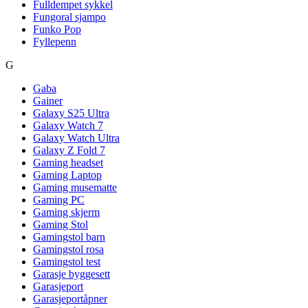
Fulldempet sykkel
Fungoral sjampo
Funko Pop
Fyllepenn
G
Gaba
Gainer
Galaxy S25 Ultra
Galaxy Watch 7
Galaxy Watch Ultra
Galaxy Z Fold 7
Gaming headset
Gaming Laptop
Gaming musematte
Gaming PC
Gaming skjerm
Gaming Stol
Gamingstol barn
Gamingstol rosa
Gamingstol test
Garasje byggesett
Garasjeport
Garasjeportåpner