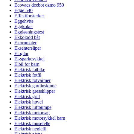
Ecovacs deebot ozmo 950
Edge 540
Effektforsterker
Eggehvite
Eggkoker
Eggløsningstest
Ekkolodd båt
Ekornmater
Eksentersliper
El-gitar
El-sparkesykkel
Elbil for barn
Elektrisk fatbike
Elektrisk fotfil
Elektrisk fotvarmer
Elektrisk gardinskinne
Elektrisk gressklipper
Elektrisk grill
Elektrisk høvel
Elektrisk luftpumpe
Elektrisk motorsag
Elektrisk motorsykkel barn
Elektrisk musefelle
Elektrisk neglefil