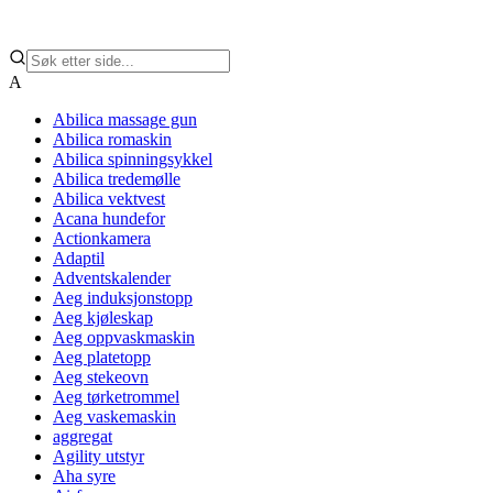
A
Abilica massage gun
Abilica romaskin
Abilica spinningsykkel
Abilica tredemølle
Abilica vektvest
Acana hundefor
Actionkamera
Adaptil
Adventskalender
Aeg induksjonstopp
Aeg kjøleskap
Aeg oppvaskmaskin
Aeg platetopp
Aeg stekeovn
Aeg tørketrommel
Aeg vaskemaskin
aggregat
Agility utstyr
Aha syre