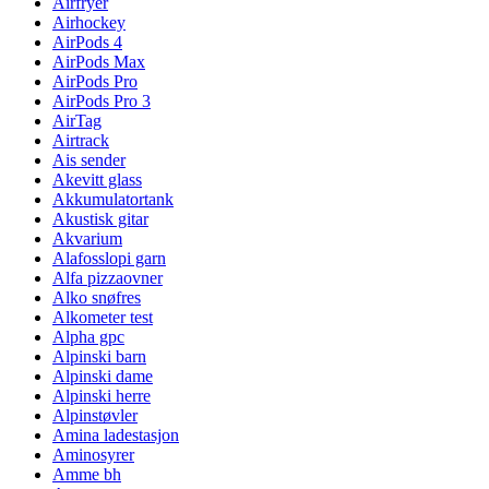
Airfryer
Airhockey
AirPods 4
AirPods Max
AirPods Pro
AirPods Pro 3
AirTag
Airtrack
Ais sender
Akevitt glass
Akkumulatortank
Akustisk gitar
Akvarium
Alafosslopi garn
Alfa pizzaovner
Alko snøfres
Alkometer test
Alpha gpc
Alpinski barn
Alpinski dame
Alpinski herre
Alpinstøvler
Amina ladestasjon
Aminosyrer
Amme bh