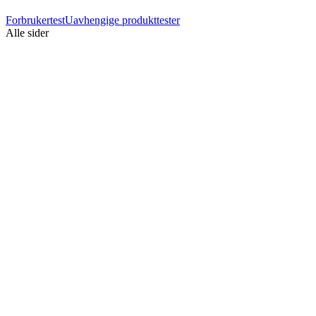
Forbrukertest
Uavhengige produkttester
Alle sider