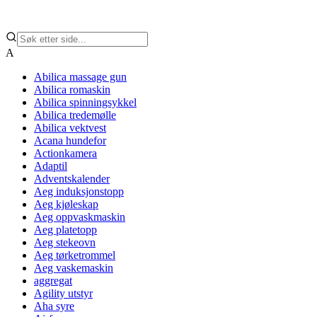
A
Abilica massage gun
Abilica romaskin
Abilica spinningsykkel
Abilica tredemølle
Abilica vektvest
Acana hundefor
Actionkamera
Adaptil
Adventskalender
Aeg induksjonstopp
Aeg kjøleskap
Aeg oppvaskmaskin
Aeg platetopp
Aeg stekeovn
Aeg tørketrommel
Aeg vaskemaskin
aggregat
Agility utstyr
Aha syre