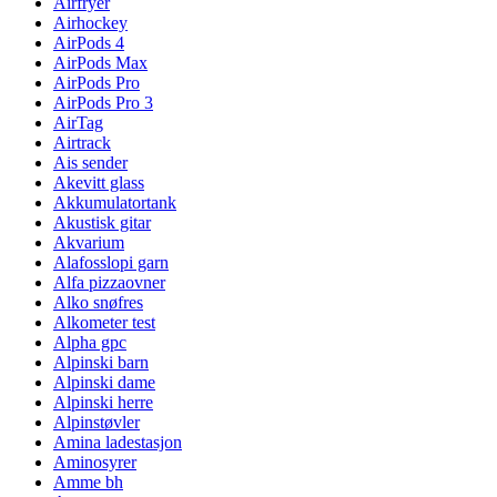
Airfryer
Airhockey
AirPods 4
AirPods Max
AirPods Pro
AirPods Pro 3
AirTag
Airtrack
Ais sender
Akevitt glass
Akkumulatortank
Akustisk gitar
Akvarium
Alafosslopi garn
Alfa pizzaovner
Alko snøfres
Alkometer test
Alpha gpc
Alpinski barn
Alpinski dame
Alpinski herre
Alpinstøvler
Amina ladestasjon
Aminosyrer
Amme bh