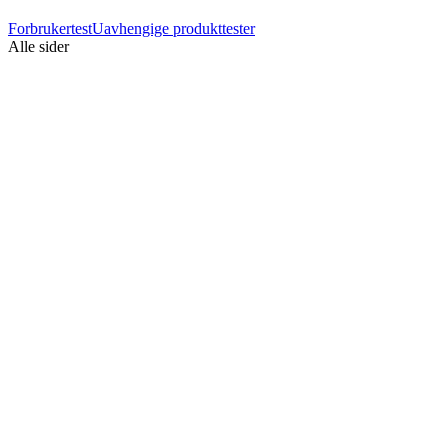
Forbrukertest
Uavhengige produkttester
Alle sider