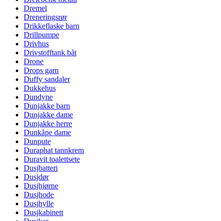
Dremel
Dreneringsrør
Drikkeflaske barn
Drillpumpe
Drivhus
Drivstofftank båt
Drone
Drops garn
Duffy sandaler
Dukkehus
Dundyne
Dunjakke barn
Dunjakke dame
Dunjakke herre
Dunkåpe dame
Dunpute
Duraphat tannkrem
Duravit toalettsete
Dusjbatteri
Dusjdør
Dusjhjørne
Dusjhode
Dusjhylle
Dusjkabinett