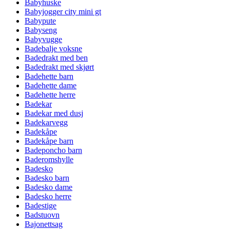
Babyhuske
Babyjogger city mini gt
Babypute
Babyseng
Babyvugge
Badebalje voksne
Badedrakt med ben
Badedrakt med skjørt
Badehette barn
Badehette dame
Badehette herre
Badekar
Badekar med dusj
Badekarvegg
Badekåpe
Badekåpe barn
Badeponcho barn
Baderomshylle
Badesko
Badesko barn
Badesko dame
Badesko herre
Badestige
Badstuovn
Bajonettsag