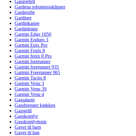
Garasjetelt
Gardena robotgressklipper
Garderobe
Gardiner
Gardinkappe
Gardintrapp
Garmin Edge 1050
Garmin Enduro 3
Garmin Epix Pro
Garmin Fenix 8
Garmin fenix 8 Pro
Garmin forerunner
Garmin forerunner 935
Garmin Forerunner 965
Garmin Tactix 8
Garmin Venu 3
Garmin Venu 3S
Garmin Venu 4
Gassalarm
Gassbrenner kjøkken
Gassgrill
Gasskomfyr
Gasskomfyrtopp
Gaver til barn
Gaver til han