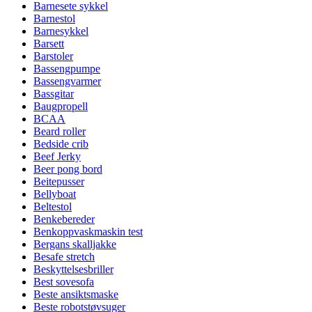
Barnesete sykkel
Barnestol
Barnesykkel
Barsett
Barstoler
Bassengpumpe
Bassengvarmer
Bassgitar
Baugpropell
BCAA
Beard roller
Bedside crib
Beef Jerky
Beer pong bord
Beitepusser
Bellyboat
Beltestol
Benkebereder
Benkoppvaskmaskin test
Bergans skalljakke
Besafe stretch
Beskyttelsesbriller
Best sovesofa
Beste ansiktsmaske
Beste robotstøvsuger