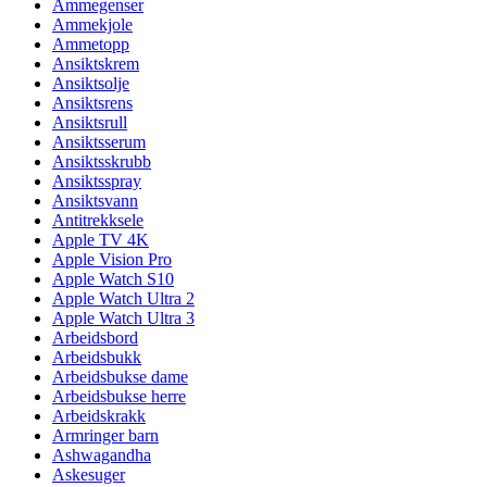
Ammegenser
Ammekjole
Ammetopp
Ansiktskrem
Ansiktsolje
Ansiktsrens
Ansiktsrull
Ansiktsserum
Ansiktsskrubb
Ansiktsspray
Ansiktsvann
Antitrekksele
Apple TV 4K
Apple Vision Pro
Apple Watch S10
Apple Watch Ultra 2
Apple Watch Ultra 3
Arbeidsbord
Arbeidsbukk
Arbeidsbukse dame
Arbeidsbukse herre
Arbeidskrakk
Armringer barn
Ashwagandha
Askesuger