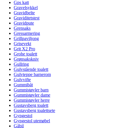
Gps katt
Gravelsykkel
Gravidbelte
Graviditetstest
Gravidpute
Grensaks
Gressarmering
Grillpaviljong
Grisevekt
Grit X2 Pro
Grohe toalett
Grønsakskniv
Gullring
Gulvstående toalett
Gulvteppe barnerom
Gulvvifte
Gummibåt
Gummistøvler barn
Gummistøvler dame
Gummistøvler herre
Gustavsberg toalett
Gustavsberg toalettsete
Gyngestol
Gyngestol utemøbel
Gåbil