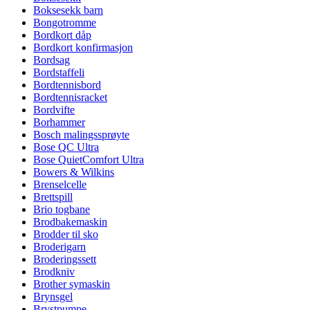
Boksesekk barn
Bongotromme
Bordkort dåp
Bordkort konfirmasjon
Bordsag
Bordstaffeli
Bordtennisbord
Bordtennisracket
Bordvifte
Borhammer
Bosch malingssprøyte
Bose QC Ultra
Bose QuietComfort Ultra
Bowers & Wilkins
Brenselcelle
Brettspill
Brio togbane
Brodbakemaskin
Brodder til sko
Broderigarn
Broderingssett
Brodkniv
Brother symaskin
Brynsgel
Brystpumpe