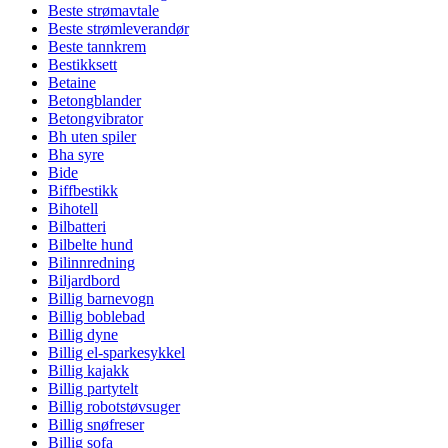
Beste strømavtale
Beste strømleverandør
Beste tannkrem
Bestikksett
Betaine
Betongblander
Betongvibrator
Bh uten spiler
Bha syre
Bide
Biffbestikk
Bihotell
Bilbatteri
Bilbelte hund
Bilinnredning
Biljardbord
Billig barnevogn
Billig boblebad
Billig dyne
Billig el-sparkesykkel
Billig kajakk
Billig partytelt
Billig robotstøvsuger
Billig snøfreser
Billig sofa