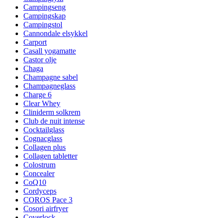
Campingseng
Campingskap
Campingstol
Cannondale elsykkel
Carport
Casall yogamatte
Castor olje
Chaga
Champagne sabel
Champagneglass
Charge 6
Clear Whey
Cliniderm solkrem
Club de nuit intense
Cocktailglass
Cognacglass
Collagen plus
Collagen tabletter
Colostrum
Concealer
CoQ10
Cordyceps
COROS Pace 3
Cosori airfryer
Coverlock