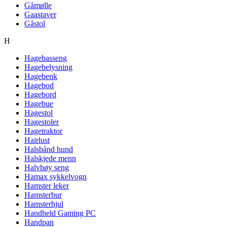
Gåmølle
Gaastaver
Gåstol
H
Hagebasseng
Hagebelysning
Hagebenk
Hagebod
Hagebord
Hagebue
Hagestol
Hagestoler
Hagetraktor
Hairlust
Halsbånd hund
Halskjede menn
Halvhøy seng
Hamax sykkelvogn
Hamster leker
Hamsterbur
Hamsterhjul
Handheld Gaming PC
Handpan