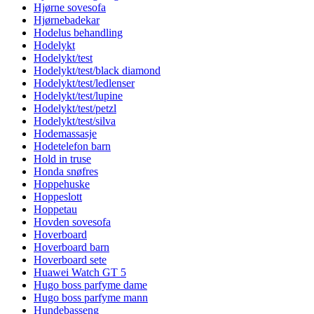
Hjørne sovesofa
Hjørnebadekar
Hodelus behandling
Hodelykt
Hodelykt/test
Hodelykt/test/black diamond
Hodelykt/test/ledlenser
Hodelykt/test/lupine
Hodelykt/test/petzl
Hodelykt/test/silva
Hodemassasje
Hodetelefon barn
Hold in truse
Honda snøfres
Hoppehuske
Hoppeslott
Hoppetau
Hovden sovesofa
Hoverboard
Hoverboard barn
Hoverboard sete
Huawei Watch GT 5
Hugo boss parfyme dame
Hugo boss parfyme mann
Hundebasseng