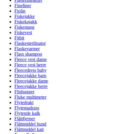
Fileteringskniv
Fineliner
Fiolin
Fiskejakke
Fiskekajakk
Fiskestang
Fiskevest
Fitbit
Flaskesterilisator
Flaskevarmer
Flass shampoo
Fleece vest dame
Fleece vest herre
Fleecedress baby
Fleecejakke barn
Fleecejakke dame
Fleecejakke herre
Flishugger
Fluke multimeter
Flytedrakt
Flytemadrass
Flytende kalk
Flåttfjerner
Flåttmiddel hund
Flåttmiddel katt