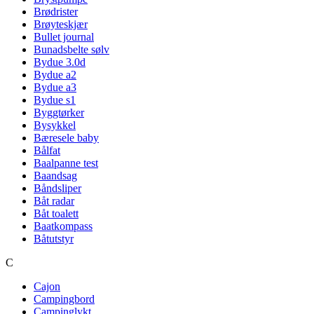
Brødrister
Brøyteskjær
Bullet journal
Bunadsbelte sølv
Bydue 3.0d
Bydue a2
Bydue a3
Bydue s1
Byggtørker
Bysykkel
Bæresele baby
Bålfat
Baalpanne test
Baandsag
Båndsliper
Båt radar
Båt toalett
Baatkompass
Båtutstyr
C
Cajon
Campingbord
Campinglykt