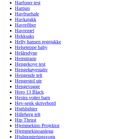
Harfoner test
Harpun
Havfruehale
Havkajakk
Havrefiber
Havremel
Hekksaks
Helly hansen regnjakke
Helseteppe baby
Helårsdyne
Hemstrapp
Hengekoye test
Hengekøyestativ
Hengende telt
Hengestol ute
Hengevugge
Hero 13 Black
Hestra votter barn
Hev-senk skrivebord
Highlighter
Hilleberg telt
Hip Thrust
Hjemmekino Projektor
Hjemmekinoanlegg
Hjulmonteringsvogn