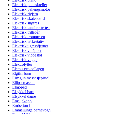
Elektrisk piano
Elektrisk potetskreller
Elektrisk påhengsmotor
Elektrisk rivjern
Elektrisk skateboard
Elektrisk snøfres
Elektrisk tannbørste test
Elektrisk trillebår
Elektrisk trommesett
Elektrisk tørkestativ
Elektrisk ugressfjerner
Elektrisk vinåpner
Elektrisk vippestol
Elektrisk vugge
Elektrolytter
Elemis pro collagen
Elgitar barn
Elitegun massasjepistol
Ellipsemaskin
Elmoped
Elsykkel barn
Elsykkel dame
Emaljekopp
Emberton II
Emmaljunga barnevogn