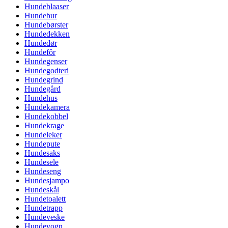
Hundeblaaser
Hundebur
Hundebørster
Hundedekken
Hundedør
Hundefôr
Hundegenser
Hundegodteri
Hundegrind
Hundegård
Hundehus
Hundekamera
Hundekobbel
Hundekrage
Hundeleker
Hundepute
Hundesaks
Hundesele
Hundeseng
Hundesjampo
Hundeskål
Hundetoalett
Hundetrapp
Hundeveske
Hundevogn