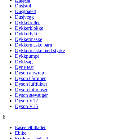
Dusjkar
Dusjstol
Dusjtoalett
Dusjvegg
Dykkebriller
Dykkerklokke
Dykkerlykt
Dykkermaske
Dykkermaske barn
Dykkermaske med styrke
Dykkpumpe
Dykksag
Dyne test
Dyson airwrap
Dyson hårføner
Dyson luftfukter
Dyson luftrenser
Dyson støvsuger
Dyson V12
Dyson V15
E
Easee elbillader
Ebike
EcoFlow Delta 3