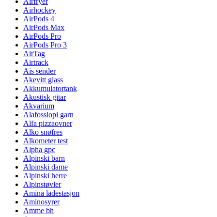
Airfryer
Airhockey
AirPods 4
AirPods Max
AirPods Pro
AirPods Pro 3
AirTag
Airtrack
Ais sender
Akevitt glass
Akkumulatortank
Akustisk gitar
Akvarium
Alafosslopi garn
Alfa pizzaovner
Alko snøfres
Alkometer test
Alpha gpc
Alpinski barn
Alpinski dame
Alpinski herre
Alpinstøvler
Amina ladestasjon
Aminosyrer
Amme bh