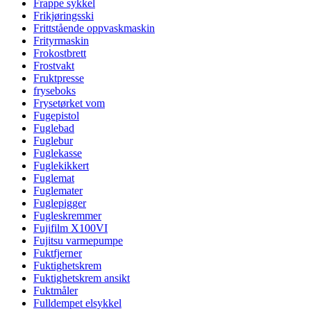
Frappe sykkel
Frikjøringsski
Frittstående oppvaskmaskin
Frityrmaskin
Frokostbrett
Frostvakt
Fruktpresse
fryseboks
Frysetørket vom
Fugepistol
Fuglebad
Fuglebur
Fuglekasse
Fuglekikkert
Fuglemat
Fuglemater
Fuglepigger
Fugleskremmer
Fujifilm X100VI
Fujitsu varmepumpe
Fuktfjerner
Fuktighetskrem
Fuktighetskrem ansikt
Fuktmåler
Fulldempet elsykkel