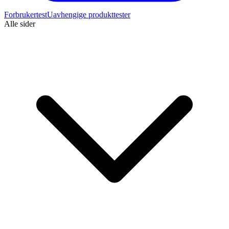
Forbrukertest
Uavhengige produkttester
Alle sider