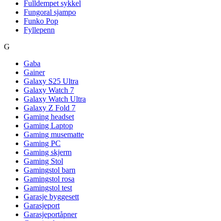
Fulldempet sykkel
Fungoral sjampo
Funko Pop
Fyllepenn
G
Gaba
Gainer
Galaxy S25 Ultra
Galaxy Watch 7
Galaxy Watch Ultra
Galaxy Z Fold 7
Gaming headset
Gaming Laptop
Gaming musematte
Gaming PC
Gaming skjerm
Gaming Stol
Gamingstol barn
Gamingstol rosa
Gamingstol test
Garasje byggesett
Garasjeport
Garasjeportåpner