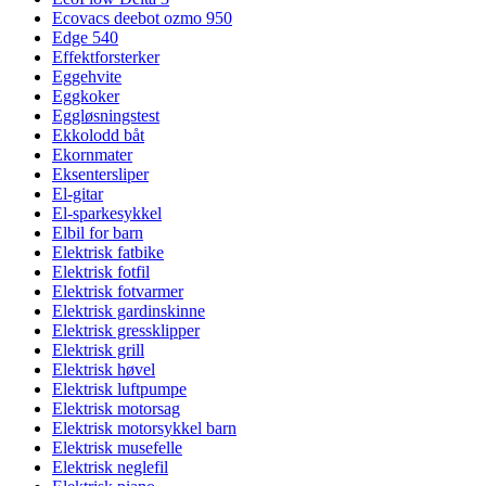
Ecovacs deebot ozmo 950
Edge 540
Effektforsterker
Eggehvite
Eggkoker
Eggløsningstest
Ekkolodd båt
Ekornmater
Eksentersliper
El-gitar
El-sparkesykkel
Elbil for barn
Elektrisk fatbike
Elektrisk fotfil
Elektrisk fotvarmer
Elektrisk gardinskinne
Elektrisk gressklipper
Elektrisk grill
Elektrisk høvel
Elektrisk luftpumpe
Elektrisk motorsag
Elektrisk motorsykkel barn
Elektrisk musefelle
Elektrisk neglefil