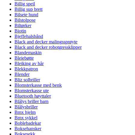
Billig speil
Billig sup brett
Bilsete hund
Bilstolpose
Biltørker
Biotin
Bjeffehalsbånd
Black and decker malingssprøyte
Black and decker robotgressklipper
Blandemaskin
Bleiebøtte
Bleiking av hår
Blekkpatron
Blender
Bliz solbriller
Blomsterkasse med benk
Blomsterkasse ute
Bluetooth høyttaler
Blålys briller barn
Blålysbriller
Bmx hjelm
Bmx sykkel
Boblebadekar
Boksehansker
Boksesekk