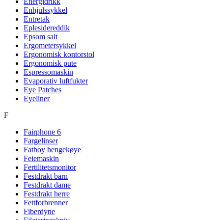
Energidrikk
Enhjulssykkel
Entretak
Eplesidereddik
Epsom salt
Ergometersykkel
Ergonomisk kontorstol
Ergonomisk pute
Espressomaskin
Evaporativ luftfukter
Eye Patches
Eyeliner
F
Fairphone 6
Fargelinser
Fatboy hengekøye
Feiemaskin
Fertilitetsmonitor
Festdrakt barn
Festdrakt dame
Festdrakt herre
Fettforbrenner
Fiberdyne