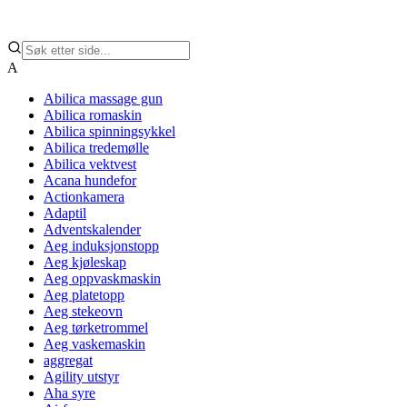
A
Abilica massage gun
Abilica romaskin
Abilica spinningsykkel
Abilica tredemølle
Abilica vektvest
Acana hundefor
Actionkamera
Adaptil
Adventskalender
Aeg induksjonstopp
Aeg kjøleskap
Aeg oppvaskmaskin
Aeg platetopp
Aeg stekeovn
Aeg tørketrommel
Aeg vaskemaskin
aggregat
Agility utstyr
Aha syre