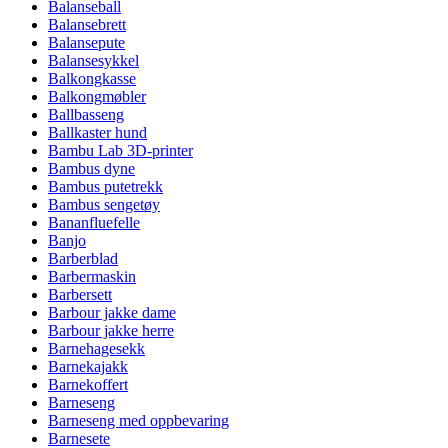
Balanseball
Balansebrett
Balansepute
Balansesykkel
Balkongkasse
Balkongmøbler
Ballbasseng
Ballkaster hund
Bambu Lab 3D-printer
Bambus dyne
Bambus putetrekk
Bambus sengetøy
Bananfluefelle
Banjo
Barberblad
Barbermaskin
Barbersett
Barbour jakke dame
Barbour jakke herre
Barnehagesekk
Barnekajakk
Barnekoffert
Barneseng
Barneseng med oppbevaring
Barnesete