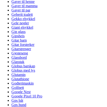
Gaver til henne
Gaver til mamma
Gaver til par
Geberit toalett
Gekko elsykkel
Gele negler
Giant elsykkel
Gin glass
Gipsheis
Gitar barn
Gitar forsterker
Gitarstrenger
Gjesteseng
Glassbord
Glasstak
Globus barskap
Globus med lys
Glutamin
Glutathione
Godterimaskin
Golfnett
Google Nest
Google Pixel 10 Pro
Gps båt
Gps hund