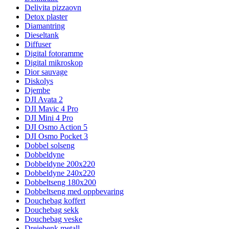
Delivita pizzaovn
Detox plaster
Diamantring
Dieseltank
Diffuser
Digital fotoramme
Digital mikroskop
Dior sauvage
Diskolys
Djembe
DJI Avata 2
DJI Mavic 4 Pro
DJI Mini 4 Pro
DJI Osmo Action 5
DJI Osmo Pocket 3
Dobbel solseng
Dobbeldyne
Dobbeldyne 200x220
Dobbeldyne 240x220
Dobbeltseng 180x200
Dobbeltseng med oppbevaring
Douchebag koffert
Douchebag sekk
Douchebag veske
Dreiebenk metall