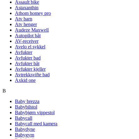
Assault bike
Astaxanthin
Athom homey pro
Atv barn
Atv henger
Audeze Maxwell
Autopilot båt
AV-receiver
Avelo el sykkel
Avfukter
Avfukter bad
Avfukter båt
Avfukter kjeller
Avtrekksvifte bad
Axkid one
B
Baby brezza
Babybilstol
Babybjørn vippestol
Babycall
Babycall med kamera
Babydyne
Babygym