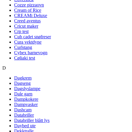
Cozze pizzaovn
Cream of Rice
CREAMi Deluxe
Creed aventus
Cricut maker
Crp test
Cub cadet snøfreser
Cura vektdyne
Curlstang
Cybex barnevogn
Cøliaki test
D
Dagkrem
Dagseng
Dagslyslampe
Dale garn
Dampkokere
Dampvasker
Dashcam
Databriller
Databriller blått lys
Daybed ute
Dekktralle