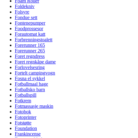
Foam Roller
Foldekniv
Folsyre
Fondue sett
Fontenepumper
Foodprossesor
Forautomat katt
Forbrenningstoalett
Forerunner 165
Forerunner 265
Foret regndress
Foret regnkåpe dame
Forlovelsesring
Fortelt campingvogn
Fosna el sykkel
Fotballmaal hage
Fotballsko barn
Fotballspill
Fotkrem
Fotmassasje maskin
Fotobok
Fotoprinter
Fotstøtte
Foundation
Frankincense