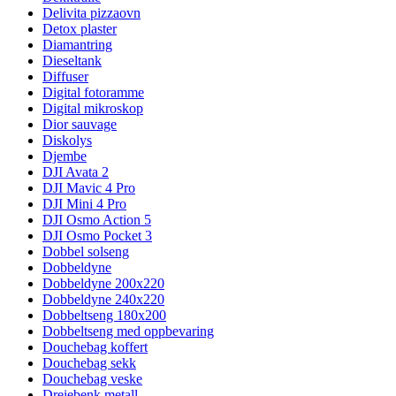
Delivita pizzaovn
Detox plaster
Diamantring
Dieseltank
Diffuser
Digital fotoramme
Digital mikroskop
Dior sauvage
Diskolys
Djembe
DJI Avata 2
DJI Mavic 4 Pro
DJI Mini 4 Pro
DJI Osmo Action 5
DJI Osmo Pocket 3
Dobbel solseng
Dobbeldyne
Dobbeldyne 200x220
Dobbeldyne 240x220
Dobbeltseng 180x200
Dobbeltseng med oppbevaring
Douchebag koffert
Douchebag sekk
Douchebag veske
Dreiebenk metall