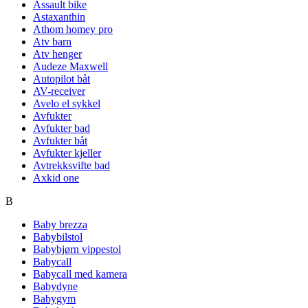
Assault bike
Astaxanthin
Athom homey pro
Atv barn
Atv henger
Audeze Maxwell
Autopilot båt
AV-receiver
Avelo el sykkel
Avfukter
Avfukter bad
Avfukter båt
Avfukter kjeller
Avtrekksvifte bad
Axkid one
B
Baby brezza
Babybilstol
Babybjørn vippestol
Babycall
Babycall med kamera
Babydyne
Babygym