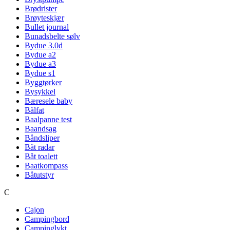
Brødrister
Brøyteskjær
Bullet journal
Bunadsbelte sølv
Bydue 3.0d
Bydue a2
Bydue a3
Bydue s1
Byggtørker
Bysykkel
Bæresele baby
Bålfat
Baalpanne test
Baandsag
Båndsliper
Båt radar
Båt toalett
Baatkompass
Båtutstyr
C
Cajon
Campingbord
Campinglykt