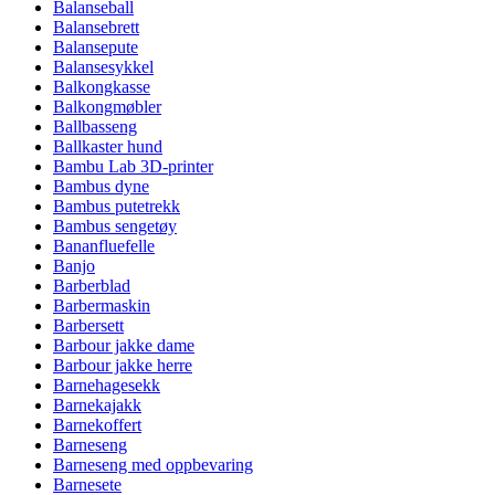
Balanseball
Balansebrett
Balansepute
Balansesykkel
Balkongkasse
Balkongmøbler
Ballbasseng
Ballkaster hund
Bambu Lab 3D-printer
Bambus dyne
Bambus putetrekk
Bambus sengetøy
Bananfluefelle
Banjo
Barberblad
Barbermaskin
Barbersett
Barbour jakke dame
Barbour jakke herre
Barnehagesekk
Barnekajakk
Barnekoffert
Barneseng
Barneseng med oppbevaring
Barnesete