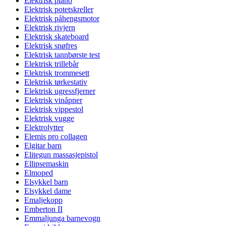
Elektrisk piano
Elektrisk potetskreller
Elektrisk påhengsmotor
Elektrisk rivjern
Elektrisk skateboard
Elektrisk snøfres
Elektrisk tannbørste test
Elektrisk trillebår
Elektrisk trommesett
Elektrisk tørkestativ
Elektrisk ugressfjerner
Elektrisk vinåpner
Elektrisk vippestol
Elektrisk vugge
Elektrolytter
Elemis pro collagen
Elgitar barn
Elitegun massasjepistol
Ellipsemaskin
Elmoped
Elsykkel barn
Elsykkel dame
Emaljekopp
Emberton II
Emmaljunga barnevogn