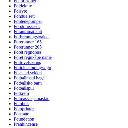
Foam Roller
Foldekniv
Folsyre
Fondue sett
Fontenepumper
Foodprossesor
Forautomat katt
Forbrenningstoalett
Forerunner 165
Forerunner 265
Foret regndress
Foret regnkåpe dame
Forlovelsesring
Fortelt campingvogn
Fosna el sykkel
Fotballmaal hage
Fotballsko barn
Fotballspill
Fotkrem
Fotmassasje maskin
Fotobok
Fotoprinter
Fotstøtte
Foundation
Frankincense