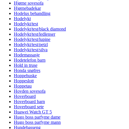
Hjørne sovesofa
Hjørnebadekar
Hodelus behandling
Hodelykt
Hodelykt/test
Hodelykt/test/black diamond
Hodelykt/test/ledlenser
Hodelykt/test/lupine
Hodelykt/test/petzl
Hodelykt/test/silva
Hodemassasje
Hodetelefon barn
Hold in truse
Honda snøfres
Hoppehuske
Hoppeslott
Hoppetau
Hovden sovesofa
Hoverboard
Hoverboard barn
Hoverboard sete
Huawei Watch GT 5
Hugo boss parfyme dame
Hugo boss parfyme mann
Hundebasseng