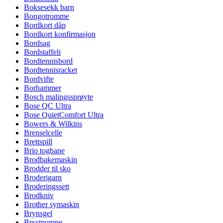
Boksesekk barn
Bongotromme
Bordkort dåp
Bordkort konfirmasjon
Bordsag
Bordstaffeli
Bordtennisbord
Bordtennisracket
Bordvifte
Borhammer
Bosch malingssprøyte
Bose QC Ultra
Bose QuietComfort Ultra
Bowers & Wilkins
Brenselcelle
Brettspill
Brio togbane
Brodbakemaskin
Brodder til sko
Broderigarn
Broderingssett
Brodkniv
Brother symaskin
Brynsgel
Brystpumpe