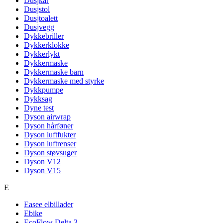
Dusjkar
Dusjstol
Dusjtoalett
Dusjvegg
Dykkebriller
Dykkerklokke
Dykkerlykt
Dykkermaske
Dykkermaske barn
Dykkermaske med styrke
Dykkpumpe
Dykksag
Dyne test
Dyson airwrap
Dyson hårføner
Dyson luftfukter
Dyson luftrenser
Dyson støvsuger
Dyson V12
Dyson V15
E
Easee elbillader
Ebike
EcoFlow Delta 3