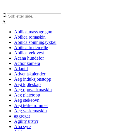
A
Abilica massage gun
Abilica romaskin
Abilica spinningsykkel
Abilica tredemølle
Abilica vektvest
Acana hundefor
Actionkamera
Adaptil
Adventskalender
Aeg induksjonstopp
Aeg kjøleskap
Aeg oppvaskmaskin
Aeg platetopp
Aeg stekeovn
Aeg tørketrommel
Aeg vaskemaskin
aggregat
Agility utstyr
Aha syre