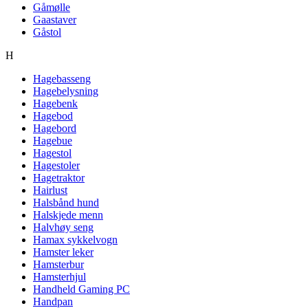
Gåmølle
Gaastaver
Gåstol
H
Hagebasseng
Hagebelysning
Hagebenk
Hagebod
Hagebord
Hagebue
Hagestol
Hagestoler
Hagetraktor
Hairlust
Halsbånd hund
Halskjede menn
Halvhøy seng
Hamax sykkelvogn
Hamster leker
Hamsterbur
Hamsterhjul
Handheld Gaming PC
Handpan