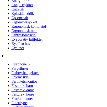
Energidrikk
Enhjulssykkel
Entretak
Eplesidereddik
Epsom salt
Ergometersykkel
Ergonomisk kontorstol
Ergonomisk pute
Espressomaskin
Evaporativ luftfukter
Eye Patches
Eyeliner
F
Fairphone 6
Fargelinser
Fatboy hengekøye
Feiemaskin
Fertilitetsmonitor
Festdrakt barn
Festdrakt dame
Festdrakt herre
Fettforbrenner
Fiberdyne