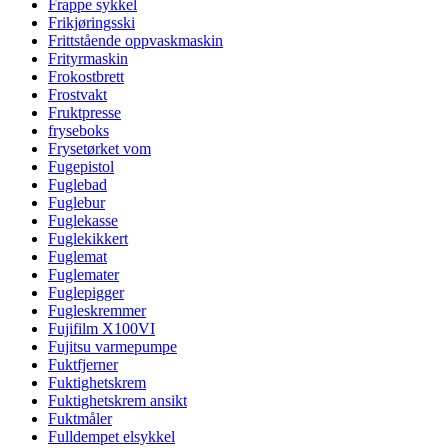
Frappe sykkel
Frikjøringsski
Frittstående oppvaskmaskin
Frityrmaskin
Frokostbrett
Frostvakt
Fruktpresse
fryseboks
Frysetørket vom
Fugepistol
Fuglebad
Fuglebur
Fuglekasse
Fuglekikkert
Fuglemat
Fuglemater
Fuglepigger
Fugleskremmer
Fujifilm X100VI
Fujitsu varmepumpe
Fuktfjerner
Fuktighetskrem
Fuktighetskrem ansikt
Fuktmåler
Fulldempet elsykkel