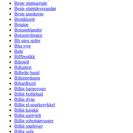
Beste strømavtale
Beste strømleverandør
Beste tannkrem
Bestikksett
Betaine
Betongblander
Betongvibrator
Bh uten spiler
Bha syre
Bide
Biffbestikk
Bihotell
Bilbatteri
Bilbelte hund
Bilinnredning
Biljardbord
Billig barnevogn
Billig boblebad
Billig dyne
Billig el-sparkesykkel
Billig kajakk
Billig partytelt
Billig robotstøvsuger
Billig snøfreser
Billig sofa