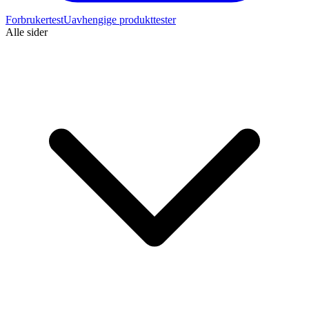
Forbrukertest
Uavhengige produkttester
Alle sider