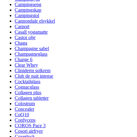
Campingseng
Campingskap
Campingstol
Cannondale elsykkel
Carport
Casall yogamatte
Castor olje
Chaga
Champagne sabel
Champagneglass
Charge 6
Clear Whey
Cliniderm solkrem
Club de nuit intense
Cocktailglass
Cognacglass
Collagen plus
Collagen tabletter
Colostrum
Concealer
CoQ10
Cordyceps
COROS Pace 3
Cosori airfryer
Coverlock