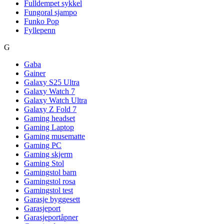
Fulldempet sykkel
Fungoral sjampo
Funko Pop
Fyllepenn
G
Gaba
Gainer
Galaxy S25 Ultra
Galaxy Watch 7
Galaxy Watch Ultra
Galaxy Z Fold 7
Gaming headset
Gaming Laptop
Gaming musematte
Gaming PC
Gaming skjerm
Gaming Stol
Gamingstol barn
Gamingstol rosa
Gamingstol test
Garasje byggesett
Garasjeport
Garasjeportåpner