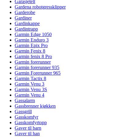
Garasjetelt
Gardena robotgressklipper
Garderobe
Gardiner
Gardinkappe
Gardintrapp
Garmin Edge 1050
Garmin Enduro 3
Garmin Epix Pro
Garmin Fenix 8
Garmin fenix 8 Pro
Garmin forerunner
Garmin forerunner 935
Garmin Forerunner 965
Garmin Tactix 8
Garmin Venu 3
Garmin Venu 3S
Garmin Venu 4
Gassalarm
Gassbrenner kjøkken
Gassgrill
Gasskomfyr
Gasskomfyrtopp
Gaver til barn
Gaver til han