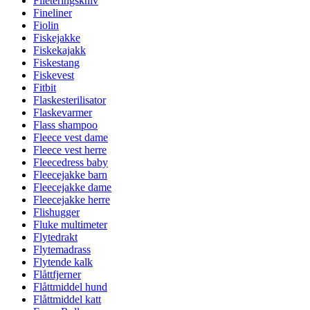
Fileteringskniv
Fineliner
Fiolin
Fiskejakke
Fiskekajakk
Fiskestang
Fiskevest
Fitbit
Flaskesterilisator
Flaskevarmer
Flass shampoo
Fleece vest dame
Fleece vest herre
Fleecedress baby
Fleecejakke barn
Fleecejakke dame
Fleecejakke herre
Flishugger
Fluke multimeter
Flytedrakt
Flytemadrass
Flytende kalk
Flåttfjerner
Flåttmiddel hund
Flåttmiddel katt