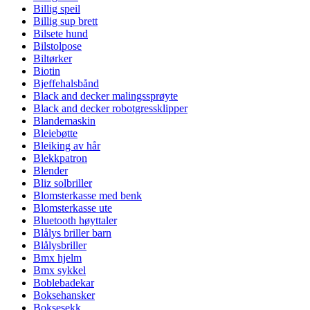
Billig speil
Billig sup brett
Bilsete hund
Bilstolpose
Biltørker
Biotin
Bjeffehalsbånd
Black and decker malingssprøyte
Black and decker robotgressklipper
Blandemaskin
Bleiebøtte
Bleiking av hår
Blekkpatron
Blender
Bliz solbriller
Blomsterkasse med benk
Blomsterkasse ute
Bluetooth høyttaler
Blålys briller barn
Blålysbriller
Bmx hjelm
Bmx sykkel
Boblebadekar
Boksehansker
Boksesekk