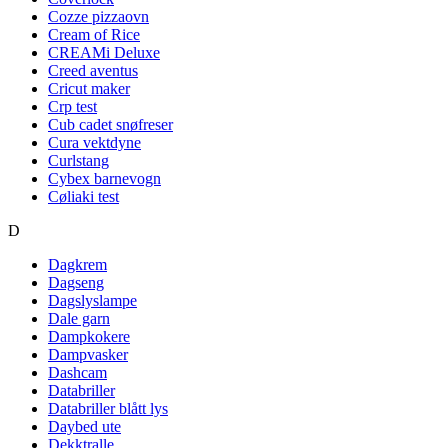
Cozze pizzaovn
Cream of Rice
CREAMi Deluxe
Creed aventus
Cricut maker
Crp test
Cub cadet snøfreser
Cura vektdyne
Curlstang
Cybex barnevogn
Cøliaki test
D
Dagkrem
Dagseng
Dagslyslampe
Dale garn
Dampkokere
Dampvasker
Dashcam
Databriller
Databriller blått lys
Daybed ute
Dekktralle