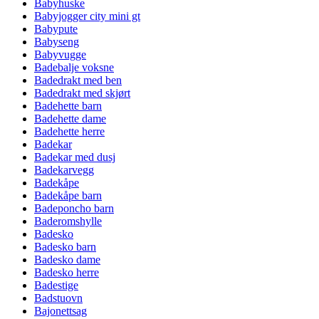
Babyhuske
Babyjogger city mini gt
Babypute
Babyseng
Babyvugge
Badebalje voksne
Badedrakt med ben
Badedrakt med skjørt
Badehette barn
Badehette dame
Badehette herre
Badekar
Badekar med dusj
Badekarvegg
Badekåpe
Badekåpe barn
Badeponcho barn
Baderomshylle
Badesko
Badesko barn
Badesko dame
Badesko herre
Badestige
Badstuovn
Bajonettsag