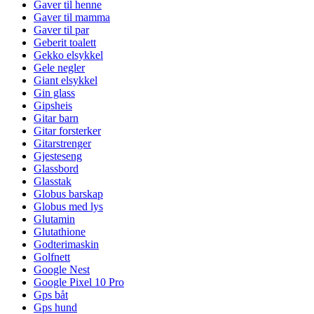
Gaver til henne
Gaver til mamma
Gaver til par
Geberit toalett
Gekko elsykkel
Gele negler
Giant elsykkel
Gin glass
Gipsheis
Gitar barn
Gitar forsterker
Gitarstrenger
Gjesteseng
Glassbord
Glasstak
Globus barskap
Globus med lys
Glutamin
Glutathione
Godterimaskin
Golfnett
Google Nest
Google Pixel 10 Pro
Gps båt
Gps hund