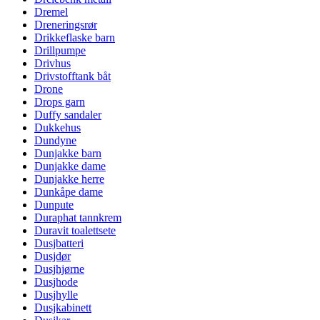
Dremel
Dreneringsrør
Drikkeflaske barn
Drillpumpe
Drivhus
Drivstofftank båt
Drone
Drops garn
Duffy sandaler
Dukkehus
Dundyne
Dunjakke barn
Dunjakke dame
Dunjakke herre
Dunkåpe dame
Dunpute
Duraphat tannkrem
Duravit toalettsete
Dusjbatteri
Dusjdør
Dusjhjørne
Dusjhode
Dusjhylle
Dusjkabinett