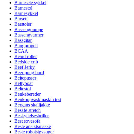
Barnesete sykkel
Barnestol
Barnesykkel
Barsett
Barstoler
Bassengpumpe
Bassengvarmer
Bassgitar
Baugpropell
BCAA
Beard roller
Bedside crib
Beef Jerky
Beer pong bord
Beitepusser
Bellyboat
Beltestol
Benkebereder
Benkoppvaskmaskin test
Bergans skalljakke
Besafe stretch
Beskyttelsesbriller
Best sovesofa
Beste ansiktsmaske
Beste robotstøvsuger