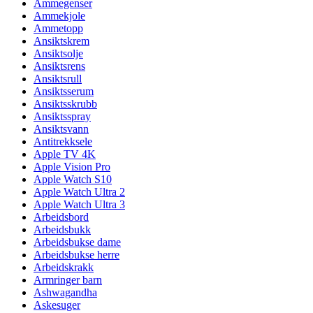
Ammegenser
Ammekjole
Ammetopp
Ansiktskrem
Ansiktsolje
Ansiktsrens
Ansiktsrull
Ansiktsserum
Ansiktsskrubb
Ansiktsspray
Ansiktsvann
Antitrekksele
Apple TV 4K
Apple Vision Pro
Apple Watch S10
Apple Watch Ultra 2
Apple Watch Ultra 3
Arbeidsbord
Arbeidsbukk
Arbeidsbukse dame
Arbeidsbukse herre
Arbeidskrakk
Armringer barn
Ashwagandha
Askesuger