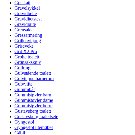
Gps katt
Gravelsykkel
Gravidbelte
Graviditetstest
Gravidpute
Grensaks
Gressarmering
Grillpaviljong
Grisevekt
Grit X2 Pro
Grohe toalett
Grønsakskniv
Gullring
Gulvstående toalett
Gulvteppe barnerom
Gulvvifte
Gummibåt
Gummistøvler barn
Gummistøvler dame
Gummistøvler herre
Gustavsberg toalett
Gustavsberg toalettsete
Gyngestol
Gyngestol utemøbel
Gåbil