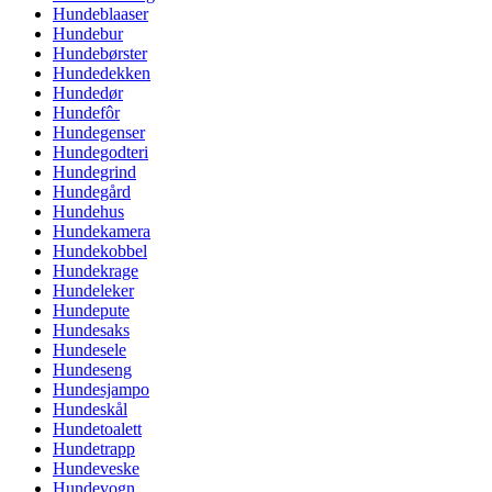
Hundeblaaser
Hundebur
Hundebørster
Hundedekken
Hundedør
Hundefôr
Hundegenser
Hundegodteri
Hundegrind
Hundegård
Hundehus
Hundekamera
Hundekobbel
Hundekrage
Hundeleker
Hundepute
Hundesaks
Hundesele
Hundeseng
Hundesjampo
Hundeskål
Hundetoalett
Hundetrapp
Hundeveske
Hundevogn