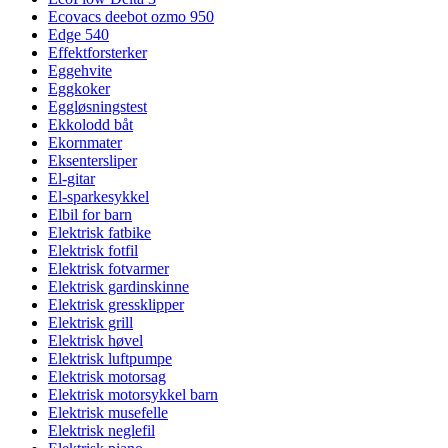
Ecovacs deebot ozmo 950
Edge 540
Effektforsterker
Eggehvite
Eggkoker
Eggløsningstest
Ekkolodd båt
Ekornmater
Eksentersliper
El-gitar
El-sparkesykkel
Elbil for barn
Elektrisk fatbike
Elektrisk fotfil
Elektrisk fotvarmer
Elektrisk gardinskinne
Elektrisk gressklipper
Elektrisk grill
Elektrisk høvel
Elektrisk luftpumpe
Elektrisk motorsag
Elektrisk motorsykkel barn
Elektrisk musefelle
Elektrisk neglefil