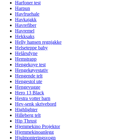
Harfoner test
Harpun
Havfruehale
Havkajakk
Havrefiber
Havremel
Hekksaks
Helly hansen regnjakke
Helseteppe baby
Helårsdyne
Hemstrapp
Hengekoye test
Hengekøyestativ
Hengende telt
Hengestol ute
Hengevugge
Hero 13 Black
Hestra votter barn
Hev-senk skrivebord
Highlighter
Hilleberg telt
Hip Thrust
Hjemmekino Projektor
Hjemmekinoanlegg
Hjulmonteringsvogn