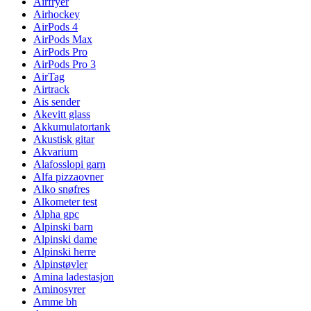
Airfryer
Airhockey
AirPods 4
AirPods Max
AirPods Pro
AirPods Pro 3
AirTag
Airtrack
Ais sender
Akevitt glass
Akkumulatortank
Akustisk gitar
Akvarium
Alafosslopi garn
Alfa pizzaovner
Alko snøfres
Alkometer test
Alpha gpc
Alpinski barn
Alpinski dame
Alpinski herre
Alpinstøvler
Amina ladestasjon
Aminosyrer
Amme bh