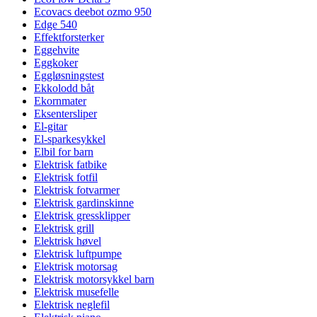
Ecovacs deebot ozmo 950
Edge 540
Effektforsterker
Eggehvite
Eggkoker
Eggløsningstest
Ekkolodd båt
Ekornmater
Eksentersliper
El-gitar
El-sparkesykkel
Elbil for barn
Elektrisk fatbike
Elektrisk fotfil
Elektrisk fotvarmer
Elektrisk gardinskinne
Elektrisk gressklipper
Elektrisk grill
Elektrisk høvel
Elektrisk luftpumpe
Elektrisk motorsag
Elektrisk motorsykkel barn
Elektrisk musefelle
Elektrisk neglefil