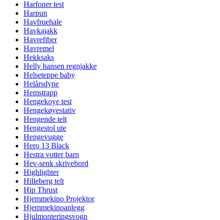
Harfoner test
Harpun
Havfruehale
Havkajakk
Havrefiber
Havremel
Hekksaks
Helly hansen regnjakke
Helseteppe baby
Helårsdyne
Hemstrapp
Hengekoye test
Hengekøyestativ
Hengende telt
Hengestol ute
Hengevugge
Hero 13 Black
Hestra votter barn
Hev-senk skrivebord
Highlighter
Hilleberg telt
Hip Thrust
Hjemmekino Projektor
Hjemmekinoanlegg
Hjulmonteringsvogn