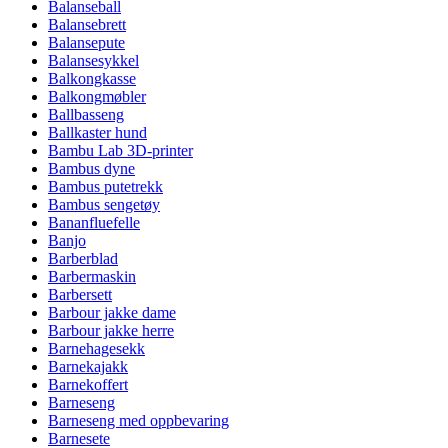
Balanseball
Balansebrett
Balansepute
Balansesykkel
Balkongkasse
Balkongmøbler
Ballbasseng
Ballkaster hund
Bambu Lab 3D-printer
Bambus dyne
Bambus putetrekk
Bambus sengetøy
Bananfluefelle
Banjo
Barberblad
Barbermaskin
Barbersett
Barbour jakke dame
Barbour jakke herre
Barnehagesekk
Barnekajakk
Barnekoffert
Barneseng
Barneseng med oppbevaring
Barnesete