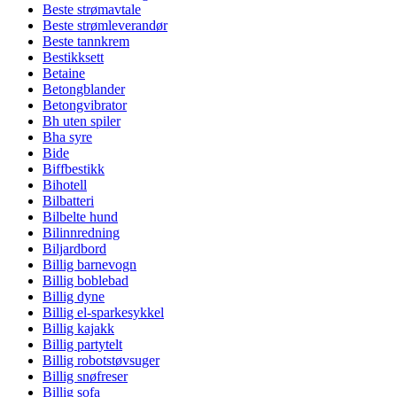
Beste strømavtale
Beste strømleverandør
Beste tannkrem
Bestikksett
Betaine
Betongblander
Betongvibrator
Bh uten spiler
Bha syre
Bide
Biffbestikk
Bihotell
Bilbatteri
Bilbelte hund
Bilinnredning
Biljardbord
Billig barnevogn
Billig boblebad
Billig dyne
Billig el-sparkesykkel
Billig kajakk
Billig partytelt
Billig robotstøvsuger
Billig snøfreser
Billig sofa