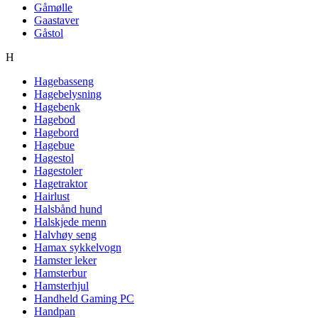
Gåmølle
Gaastaver
Gåstol
H
Hagebasseng
Hagebelysning
Hagebenk
Hagebod
Hagebord
Hagebue
Hagestol
Hagestoler
Hagetraktor
Hairlust
Halsbånd hund
Halskjede menn
Halvhøy seng
Hamax sykkelvogn
Hamster leker
Hamsterbur
Hamsterhjul
Handheld Gaming PC
Handpan