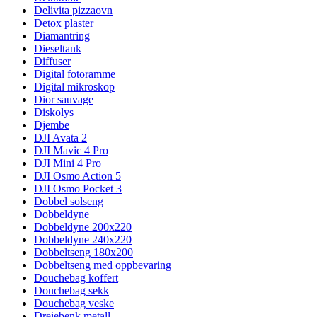
Delivita pizzaovn
Detox plaster
Diamantring
Dieseltank
Diffuser
Digital fotoramme
Digital mikroskop
Dior sauvage
Diskolys
Djembe
DJI Avata 2
DJI Mavic 4 Pro
DJI Mini 4 Pro
DJI Osmo Action 5
DJI Osmo Pocket 3
Dobbel solseng
Dobbeldyne
Dobbeldyne 200x220
Dobbeldyne 240x220
Dobbeltseng 180x200
Dobbeltseng med oppbevaring
Douchebag koffert
Douchebag sekk
Douchebag veske
Dreiebenk metall