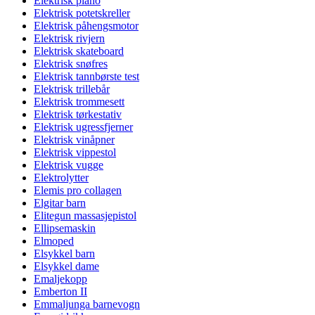
Elektrisk piano
Elektrisk potetskreller
Elektrisk påhengsmotor
Elektrisk rivjern
Elektrisk skateboard
Elektrisk snøfres
Elektrisk tannbørste test
Elektrisk trillebår
Elektrisk trommesett
Elektrisk tørkestativ
Elektrisk ugressfjerner
Elektrisk vinåpner
Elektrisk vippestol
Elektrisk vugge
Elektrolytter
Elemis pro collagen
Elgitar barn
Elitegun massasjepistol
Ellipsemaskin
Elmoped
Elsykkel barn
Elsykkel dame
Emaljekopp
Emberton II
Emmaljunga barnevogn