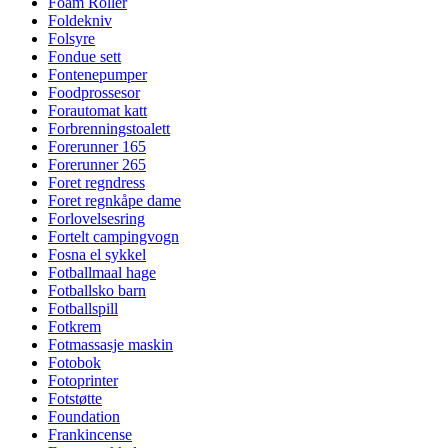
Foam Roller
Foldekniv
Folsyre
Fondue sett
Fontenepumper
Foodprossesor
Forautomat katt
Forbrenningstoalett
Forerunner 165
Forerunner 265
Foret regndress
Foret regnkåpe dame
Forlovelsesring
Fortelt campingvogn
Fosna el sykkel
Fotballmaal hage
Fotballsko barn
Fotballspill
Fotkrem
Fotmassasje maskin
Fotobok
Fotoprinter
Fotstøtte
Foundation
Frankincense