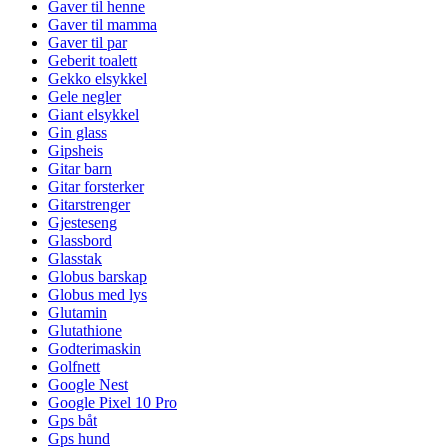
Gaver til henne
Gaver til mamma
Gaver til par
Geberit toalett
Gekko elsykkel
Gele negler
Giant elsykkel
Gin glass
Gipsheis
Gitar barn
Gitar forsterker
Gitarstrenger
Gjesteseng
Glassbord
Glasstak
Globus barskap
Globus med lys
Glutamin
Glutathione
Godterimaskin
Golfnett
Google Nest
Google Pixel 10 Pro
Gps båt
Gps hund