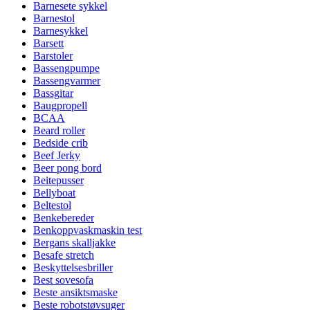
Barnesete sykkel
Barnestol
Barnesykkel
Barsett
Barstoler
Bassengpumpe
Bassengvarmer
Bassgitar
Baugpropell
BCAA
Beard roller
Bedside crib
Beef Jerky
Beer pong bord
Beitepusser
Bellyboat
Beltestol
Benkebereder
Benkoppvaskmaskin test
Bergans skalljakke
Besafe stretch
Beskyttelsesbriller
Best sovesofa
Beste ansiktsmaske
Beste robotstøvsuger