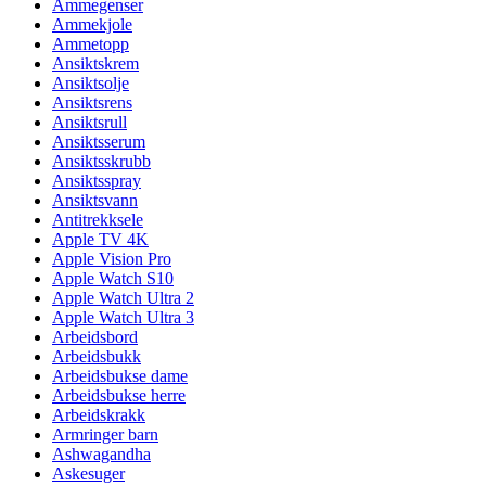
Ammegenser
Ammekjole
Ammetopp
Ansiktskrem
Ansiktsolje
Ansiktsrens
Ansiktsrull
Ansiktsserum
Ansiktsskrubb
Ansiktsspray
Ansiktsvann
Antitrekksele
Apple TV 4K
Apple Vision Pro
Apple Watch S10
Apple Watch Ultra 2
Apple Watch Ultra 3
Arbeidsbord
Arbeidsbukk
Arbeidsbukse dame
Arbeidsbukse herre
Arbeidskrakk
Armringer barn
Ashwagandha
Askesuger