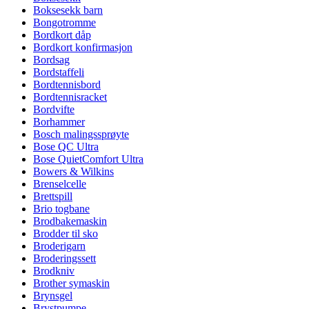
Boksesekk barn
Bongotromme
Bordkort dåp
Bordkort konfirmasjon
Bordsag
Bordstaffeli
Bordtennisbord
Bordtennisracket
Bordvifte
Borhammer
Bosch malingssprøyte
Bose QC Ultra
Bose QuietComfort Ultra
Bowers & Wilkins
Brenselcelle
Brettspill
Brio togbane
Brodbakemaskin
Brodder til sko
Broderigarn
Broderingssett
Brodkniv
Brother symaskin
Brynsgel
Brystpumpe