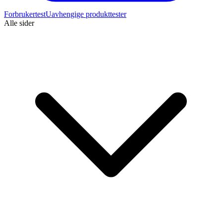
Forbrukertest
Uavhengige produkttester
Alle sider