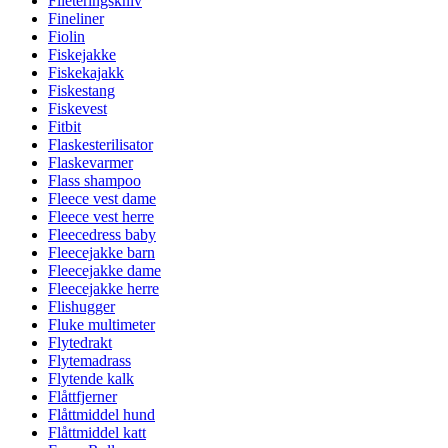
Fileteringskniv
Fineliner
Fiolin
Fiskejakke
Fiskekajakk
Fiskestang
Fiskevest
Fitbit
Flaskesterilisator
Flaskevarmer
Flass shampoo
Fleece vest dame
Fleece vest herre
Fleecedress baby
Fleecejakke barn
Fleecejakke dame
Fleecejakke herre
Flishugger
Fluke multimeter
Flytedrakt
Flytemadrass
Flytende kalk
Flåttfjerner
Flåttmiddel hund
Flåttmiddel katt