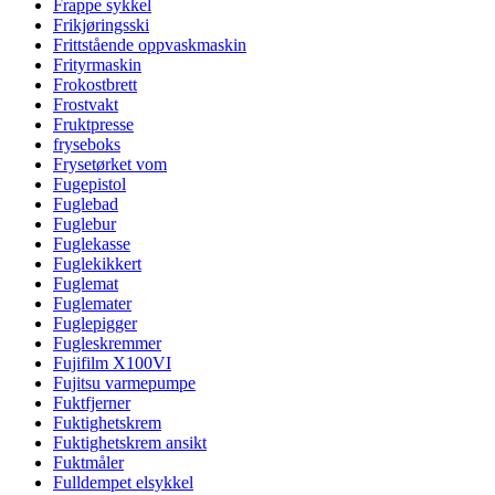
Frappe sykkel
Frikjøringsski
Frittstående oppvaskmaskin
Frityrmaskin
Frokostbrett
Frostvakt
Fruktpresse
fryseboks
Frysetørket vom
Fugepistol
Fuglebad
Fuglebur
Fuglekasse
Fuglekikkert
Fuglemat
Fuglemater
Fuglepigger
Fugleskremmer
Fujifilm X100VI
Fujitsu varmepumpe
Fuktfjerner
Fuktighetskrem
Fuktighetskrem ansikt
Fuktmåler
Fulldempet elsykkel