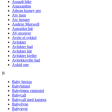
Assault bike
Astaxanthin
Athom homey pro
Atv barn
Atv henger
Audeze Maxwell
Autopilot båt
AV-receiver
Avelo el sykkel
Avfukter
Avfukter bad
Avfukter båt
Avfukter kjeller
Avtrekksvifte bad
Axkid one
B
Baby brezza
Babybilstol
Babybjørn vippestol
Babycall
Babycall med kamera
Babydyne
Babygym