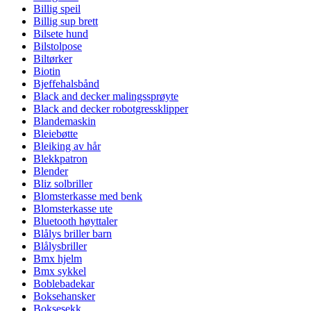
Billig speil
Billig sup brett
Bilsete hund
Bilstolpose
Biltørker
Biotin
Bjeffehalsbånd
Black and decker malingssprøyte
Black and decker robotgressklipper
Blandemaskin
Bleiebøtte
Bleiking av hår
Blekkpatron
Blender
Bliz solbriller
Blomsterkasse med benk
Blomsterkasse ute
Bluetooth høyttaler
Blålys briller barn
Blålysbriller
Bmx hjelm
Bmx sykkel
Boblebadekar
Boksehansker
Boksesekk