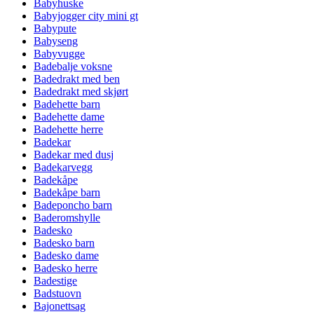
Babyhuske
Babyjogger city mini gt
Babypute
Babyseng
Babyvugge
Badebalje voksne
Badedrakt med ben
Badedrakt med skjørt
Badehette barn
Badehette dame
Badehette herre
Badekar
Badekar med dusj
Badekarvegg
Badekåpe
Badekåpe barn
Badeponcho barn
Baderomshylle
Badesko
Badesko barn
Badesko dame
Badesko herre
Badestige
Badstuovn
Bajonettsag