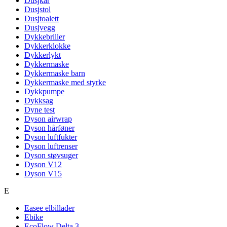
Dusjkar
Dusjstol
Dusjtoalett
Dusjvegg
Dykkebriller
Dykkerklokke
Dykkerlykt
Dykkermaske
Dykkermaske barn
Dykkermaske med styrke
Dykkpumpe
Dykksag
Dyne test
Dyson airwrap
Dyson hårføner
Dyson luftfukter
Dyson luftrenser
Dyson støvsuger
Dyson V12
Dyson V15
E
Easee elbillader
Ebike
EcoFlow Delta 3