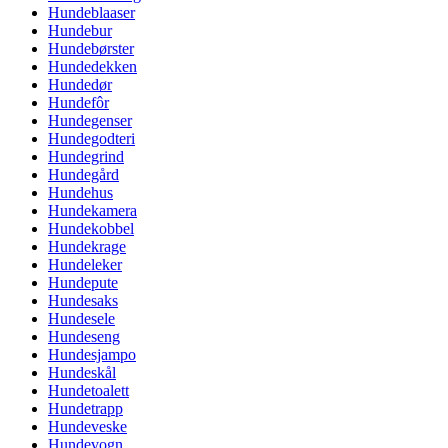
Hundeblaaser
Hundebur
Hundebørster
Hundedekken
Hundedør
Hundefôr
Hundegenser
Hundegodteri
Hundegrind
Hundegård
Hundehus
Hundekamera
Hundekobbel
Hundekrage
Hundeleker
Hundepute
Hundesaks
Hundesele
Hundeseng
Hundesjampo
Hundeskål
Hundetoalett
Hundetrapp
Hundeveske
Hundevogn