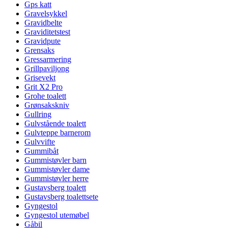
Gps katt
Gravelsykkel
Gravidbelte
Graviditetstest
Gravidpute
Grensaks
Gressarmering
Grillpaviljong
Grisevekt
Grit X2 Pro
Grohe toalett
Grønsakskniv
Gullring
Gulvstående toalett
Gulvteppe barnerom
Gulvvifte
Gummibåt
Gummistøvler barn
Gummistøvler dame
Gummistøvler herre
Gustavsberg toalett
Gustavsberg toalettsete
Gyngestol
Gyngestol utemøbel
Gåbil