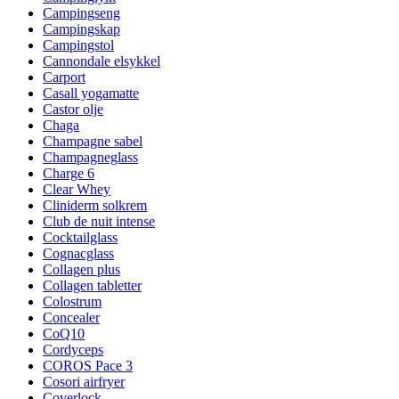
Campingseng
Campingskap
Campingstol
Cannondale elsykkel
Carport
Casall yogamatte
Castor olje
Chaga
Champagne sabel
Champagneglass
Charge 6
Clear Whey
Cliniderm solkrem
Club de nuit intense
Cocktailglass
Cognacglass
Collagen plus
Collagen tabletter
Colostrum
Concealer
CoQ10
Cordyceps
COROS Pace 3
Cosori airfryer
Coverlock