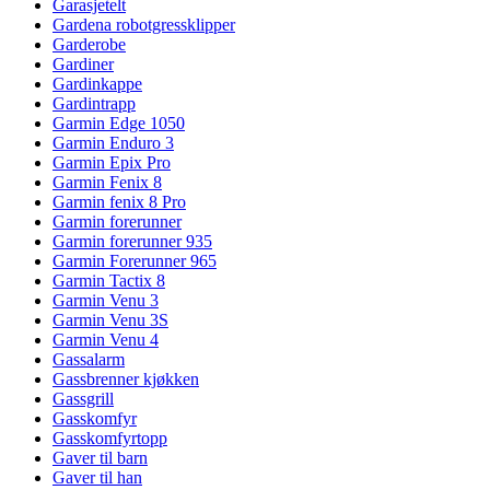
Garasjetelt
Gardena robotgressklipper
Garderobe
Gardiner
Gardinkappe
Gardintrapp
Garmin Edge 1050
Garmin Enduro 3
Garmin Epix Pro
Garmin Fenix 8
Garmin fenix 8 Pro
Garmin forerunner
Garmin forerunner 935
Garmin Forerunner 965
Garmin Tactix 8
Garmin Venu 3
Garmin Venu 3S
Garmin Venu 4
Gassalarm
Gassbrenner kjøkken
Gassgrill
Gasskomfyr
Gasskomfyrtopp
Gaver til barn
Gaver til han