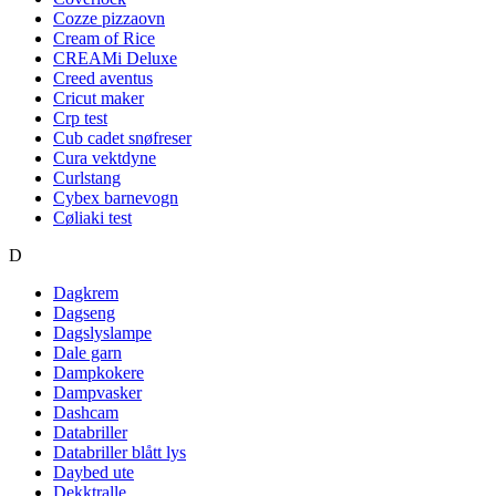
Cozze pizzaovn
Cream of Rice
CREAMi Deluxe
Creed aventus
Cricut maker
Crp test
Cub cadet snøfreser
Cura vektdyne
Curlstang
Cybex barnevogn
Cøliaki test
D
Dagkrem
Dagseng
Dagslyslampe
Dale garn
Dampkokere
Dampvasker
Dashcam
Databriller
Databriller blått lys
Daybed ute
Dekktralle