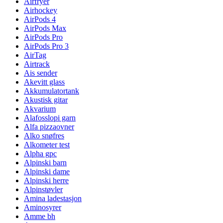
Airfryer
Airhockey
AirPods 4
AirPods Max
AirPods Pro
AirPods Pro 3
AirTag
Airtrack
Ais sender
Akevitt glass
Akkumulatortank
Akustisk gitar
Akvarium
Alafosslopi garn
Alfa pizzaovner
Alko snøfres
Alkometer test
Alpha gpc
Alpinski barn
Alpinski dame
Alpinski herre
Alpinstøvler
Amina ladestasjon
Aminosyrer
Amme bh