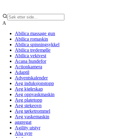
A
Abilica massage gun
Abilica romaskin
Abilica spinningsykkel
Abilica tredemølle
Abilica vektvest
Acana hundefor
Actionkamera
Adaptil
Adventskalender
Aeg induksjonstopp
Aeg kjøleskap
Aeg oppvaskmaskin
Aeg platetopp
Aeg stekeovn
Aeg tørketrommel
Aeg vaskemaskin
aggregat
Agility utstyr
Aha syre