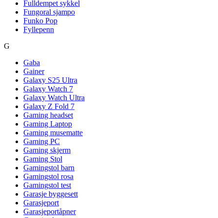
Fulldempet sykkel
Fungoral sjampo
Funko Pop
Fyllepenn
G
Gaba
Gainer
Galaxy S25 Ultra
Galaxy Watch 7
Galaxy Watch Ultra
Galaxy Z Fold 7
Gaming headset
Gaming Laptop
Gaming musematte
Gaming PC
Gaming skjerm
Gaming Stol
Gamingstol barn
Gamingstol rosa
Gamingstol test
Garasje byggesett
Garasjeport
Garasjeportåpner