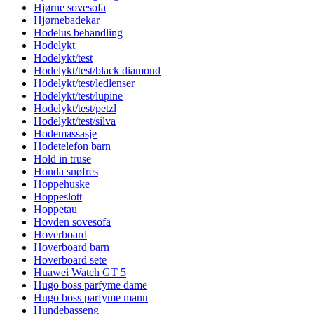
Hjørne sovesofa
Hjørnebadekar
Hodelus behandling
Hodelykt
Hodelykt/test
Hodelykt/test/black diamond
Hodelykt/test/ledlenser
Hodelykt/test/lupine
Hodelykt/test/petzl
Hodelykt/test/silva
Hodemassasje
Hodetelefon barn
Hold in truse
Honda snøfres
Hoppehuske
Hoppeslott
Hoppetau
Hovden sovesofa
Hoverboard
Hoverboard barn
Hoverboard sete
Huawei Watch GT 5
Hugo boss parfyme dame
Hugo boss parfyme mann
Hundebasseng