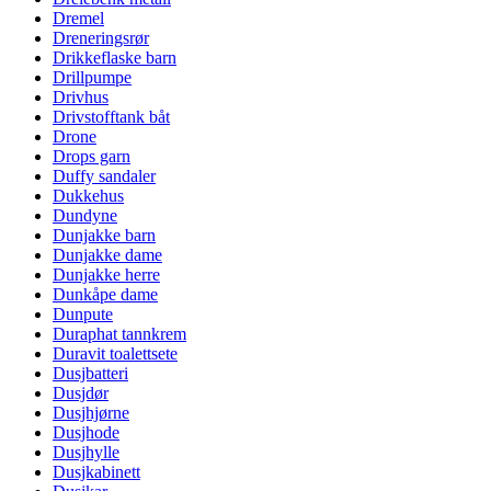
Dremel
Dreneringsrør
Drikkeflaske barn
Drillpumpe
Drivhus
Drivstofftank båt
Drone
Drops garn
Duffy sandaler
Dukkehus
Dundyne
Dunjakke barn
Dunjakke dame
Dunjakke herre
Dunkåpe dame
Dunpute
Duraphat tannkrem
Duravit toalettsete
Dusjbatteri
Dusjdør
Dusjhjørne
Dusjhode
Dusjhylle
Dusjkabinett