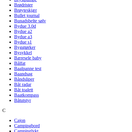
Brødrister
Brøyteskjær
Bullet journal
Bunadsbelte sølv
Bydue 3.0d
Bydue a2
Bydue a3
Bydue s1
Byggtørker
Bysykkel
Bæresele baby
Bålfat
Baalpanne test
Baandsag
Båndsliper
Båt radar
Båt toalett
Baatkompass
Båtutstyr
C
Cajon
Campingbord
Campinglykt