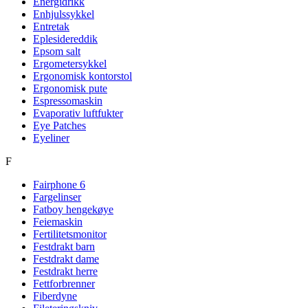
Energidrikk
Enhjulssykkel
Entretak
Eplesidereddik
Epsom salt
Ergometersykkel
Ergonomisk kontorstol
Ergonomisk pute
Espressomaskin
Evaporativ luftfukter
Eye Patches
Eyeliner
F
Fairphone 6
Fargelinser
Fatboy hengekøye
Feiemaskin
Fertilitetsmonitor
Festdrakt barn
Festdrakt dame
Festdrakt herre
Fettforbrenner
Fiberdyne