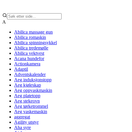
A
Abilica massage gun
Abilica romaskin
Abilica spinningsykkel
Abilica tredemølle
Abilica vektvest
Acana hundefor
Actionkamera
Adaptil
Adventskalender
Aeg induksjonstopp
Aeg kjøleskap
Aeg oppvaskmaskin
Aeg platetopp
Aeg stekeovn
Aeg tørketrommel
Aeg vaskemaskin
aggregat
Agility utstyr
Aha syre