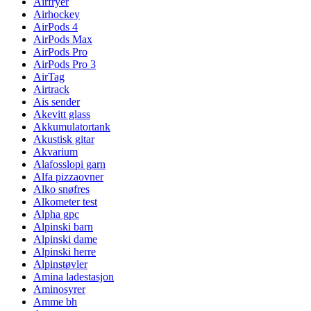
Airfryer
Airhockey
AirPods 4
AirPods Max
AirPods Pro
AirPods Pro 3
AirTag
Airtrack
Ais sender
Akevitt glass
Akkumulatortank
Akustisk gitar
Akvarium
Alafosslopi garn
Alfa pizzaovner
Alko snøfres
Alkometer test
Alpha gpc
Alpinski barn
Alpinski dame
Alpinski herre
Alpinstøvler
Amina ladestasjon
Aminosyrer
Amme bh