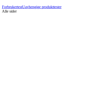
Forbrukertest
Uavhengige produkttester
Alle sider