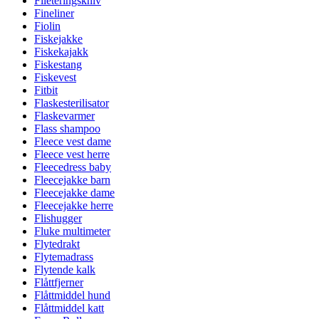
Fileteringskniv
Fineliner
Fiolin
Fiskejakke
Fiskekajakk
Fiskestang
Fiskevest
Fitbit
Flaskesterilisator
Flaskevarmer
Flass shampoo
Fleece vest dame
Fleece vest herre
Fleecedress baby
Fleecejakke barn
Fleecejakke dame
Fleecejakke herre
Flishugger
Fluke multimeter
Flytedrakt
Flytemadrass
Flytende kalk
Flåttfjerner
Flåttmiddel hund
Flåttmiddel katt