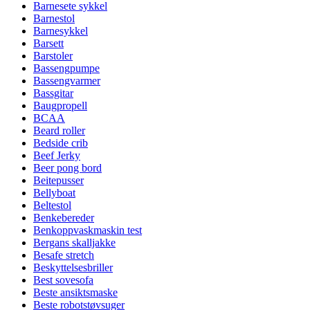
Barnesete sykkel
Barnestol
Barnesykkel
Barsett
Barstoler
Bassengpumpe
Bassengvarmer
Bassgitar
Baugpropell
BCAA
Beard roller
Bedside crib
Beef Jerky
Beer pong bord
Beitepusser
Bellyboat
Beltestol
Benkebereder
Benkoppvaskmaskin test
Bergans skalljakke
Besafe stretch
Beskyttelsesbriller
Best sovesofa
Beste ansiktsmaske
Beste robotstøvsuger