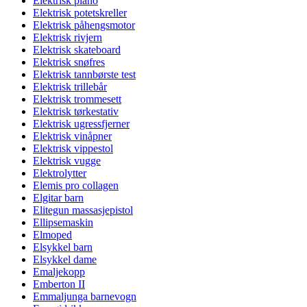
Elektrisk piano
Elektrisk potetskreller
Elektrisk påhengsmotor
Elektrisk rivjern
Elektrisk skateboard
Elektrisk snøfres
Elektrisk tannbørste test
Elektrisk trillebår
Elektrisk trommesett
Elektrisk tørkestativ
Elektrisk ugressfjerner
Elektrisk vinåpner
Elektrisk vippestol
Elektrisk vugge
Elektrolytter
Elemis pro collagen
Elgitar barn
Elitegun massasjepistol
Ellipsemaskin
Elmoped
Elsykkel barn
Elsykkel dame
Emaljekopp
Emberton II
Emmaljunga barnevogn