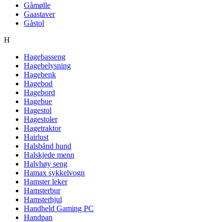
Gåmølle
Gaastaver
Gåstol
H
Hagebasseng
Hagebelysning
Hagebenk
Hagebod
Hagebord
Hagebue
Hagestol
Hagestoler
Hagetraktor
Hairlust
Halsbånd hund
Halskjede menn
Halvhøy seng
Hamax sykkelvogn
Hamster leker
Hamsterbur
Hamsterhjul
Handheld Gaming PC
Handpan