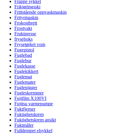
Frappe sykkel
Frikjøringsski
Frittstående oppvaskmaskin
Frityrmaskin
Frokostbrett
Frostvakt
Fruktpresse
fryseboks
Frysetørket vom
Fugepistol
Fuglebad
Fuglebur
Fuglekasse
Fuglekikkert
Fuglemat
Fuglemater
Fuglepigger
Fugleskremmer
Fujifilm X100VI
Fujitsu varmepumpe
Fuktfjerner
Fuktighetskrem
Fuktighetskrem ansikt
Fuktmåler
Fulldempet elsykkel