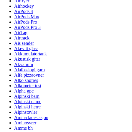
Airfryer
Airhockey
AirPods 4
AirPods Max
AirPods Pro
AirPods Pro 3
AirTag
Airtrack
Ais sender
Akevitt glass
Akkumulatortank
Akustisk gitar
Akvarium
Alafosslopi garn
Alfa pizzaovner
Alko snøfres
Alkometer test
Alpha gpc
Alpinski barn
Alpinski dame
Alpinski herre
Alpinstøvler
Amina ladestasjon
Aminosyrer
Amme bh