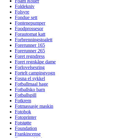
Foam Roller
Foldekniv
Folsyre
Fondue sett
Fontenepumper
Foodprossesor
Forautomat katt
Forbrenningstoalett
Forerunner 165
Forerunner 265
Foret regndress
Foret regnkåpe dame
Forlovelsesring
Fortelt campingvogn
Fosna el sykkel
Fotballmaal hage
Fotballsko barn
Fotballspill
Fotkrem
Fotmassasje maskin
Fotobok
Fotoprinter
Fotstøtte
Foundation
Frankincense