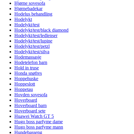
Hjørne sovesofa
Hjørnebadekar
Hodelus behandling
Hodelykt
Hodelykt/test
Hodelykt/test/black diamond
Hodelykt/test/ledlenser
Hodelykt/test/lupine
Hodelykt/test/petzl
Hodelykt/test/silva
Hodemassasje
Hodetelefon barn
Hold in truse
Honda snøfres
Hoppehuske
Hoppeslott
Hoppetau
Hovden sovesofa
Hoverboard
Hoverboard barn
Hoverboard sete
Huawei Watch GT 5
Hugo boss parfyme dame
Hugo boss parfyme mann
Hundebasseng