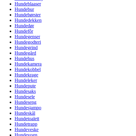
Hundeblaaser
Hundebur
Hundebørster
Hundedekken
Hundedør
Hundefôr
Hundegenser
Hundegodteri
Hundegrind
Hundegård
Hundehus
Hundekamera
Hundekobbel
Hundekrage
Hundeleker
Hundepute
Hundesaks
Hundesele
Hundeseng
Hundesjampo
Hundeskål
Hundetoalett
Hundetrapp
Hundeveske
Hundevogn