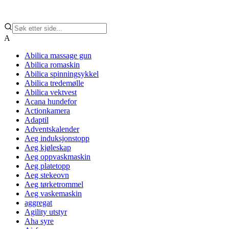
A
Abilica massage gun
Abilica romaskin
Abilica spinningsykkel
Abilica tredemølle
Abilica vektvest
Acana hundefor
Actionkamera
Adaptil
Adventskalender
Aeg induksjonstopp
Aeg kjøleskap
Aeg oppvaskmaskin
Aeg platetopp
Aeg stekeovn
Aeg tørketrommel
Aeg vaskemaskin
aggregat
Agility utstyr
Aha syre