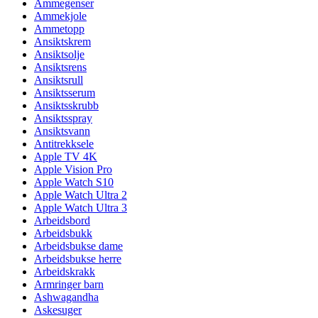
Ammegenser
Ammekjole
Ammetopp
Ansiktskrem
Ansiktsolje
Ansiktsrens
Ansiktsrull
Ansiktsserum
Ansiktsskrubb
Ansiktsspray
Ansiktsvann
Antitrekksele
Apple TV 4K
Apple Vision Pro
Apple Watch S10
Apple Watch Ultra 2
Apple Watch Ultra 3
Arbeidsbord
Arbeidsbukk
Arbeidsbukse dame
Arbeidsbukse herre
Arbeidskrakk
Armringer barn
Ashwagandha
Askesuger