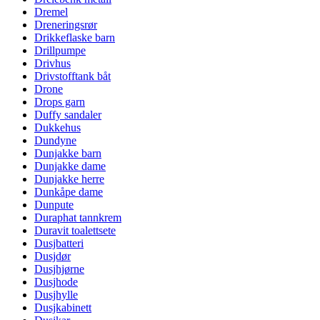
Dremel
Dreneringsrør
Drikkeflaske barn
Drillpumpe
Drivhus
Drivstofftank båt
Drone
Drops garn
Duffy sandaler
Dukkehus
Dundyne
Dunjakke barn
Dunjakke dame
Dunjakke herre
Dunkåpe dame
Dunpute
Duraphat tannkrem
Duravit toalettsete
Dusjbatteri
Dusjdør
Dusjhjørne
Dusjhode
Dusjhylle
Dusjkabinett