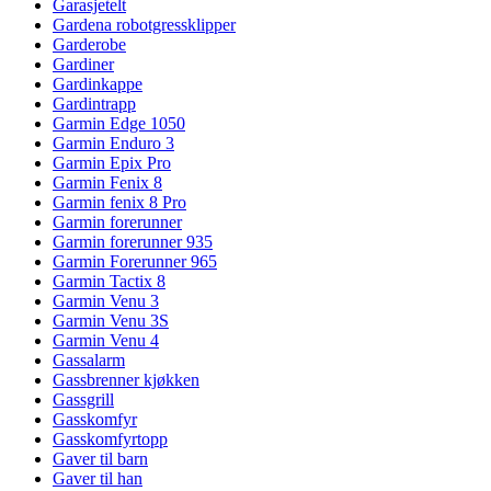
Garasjetelt
Gardena robotgressklipper
Garderobe
Gardiner
Gardinkappe
Gardintrapp
Garmin Edge 1050
Garmin Enduro 3
Garmin Epix Pro
Garmin Fenix 8
Garmin fenix 8 Pro
Garmin forerunner
Garmin forerunner 935
Garmin Forerunner 965
Garmin Tactix 8
Garmin Venu 3
Garmin Venu 3S
Garmin Venu 4
Gassalarm
Gassbrenner kjøkken
Gassgrill
Gasskomfyr
Gasskomfyrtopp
Gaver til barn
Gaver til han