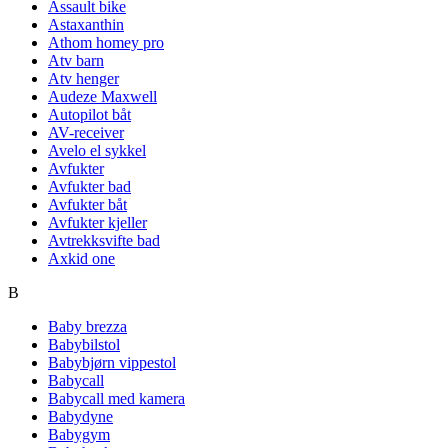
Assault bike
Astaxanthin
Athom homey pro
Atv barn
Atv henger
Audeze Maxwell
Autopilot båt
AV-receiver
Avelo el sykkel
Avfukter
Avfukter bad
Avfukter båt
Avfukter kjeller
Avtrekksvifte bad
Axkid one
B
Baby brezza
Babybilstol
Babybjørn vippestol
Babycall
Babycall med kamera
Babydyne
Babygym