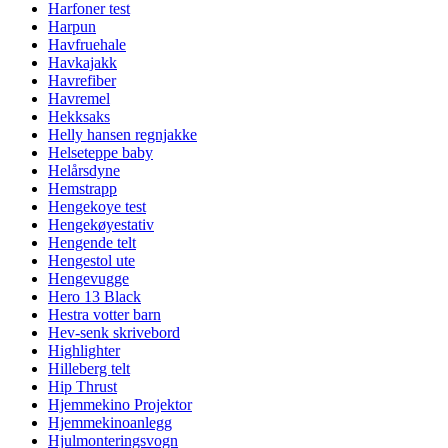
Harfoner test
Harpun
Havfruehale
Havkajakk
Havrefiber
Havremel
Hekksaks
Helly hansen regnjakke
Helseteppe baby
Helårsdyne
Hemstrapp
Hengekoye test
Hengekøyestativ
Hengende telt
Hengestol ute
Hengevugge
Hero 13 Black
Hestra votter barn
Hev-senk skrivebord
Highlighter
Hilleberg telt
Hip Thrust
Hjemmekino Projektor
Hjemmekinoanlegg
Hjulmonteringsvogn