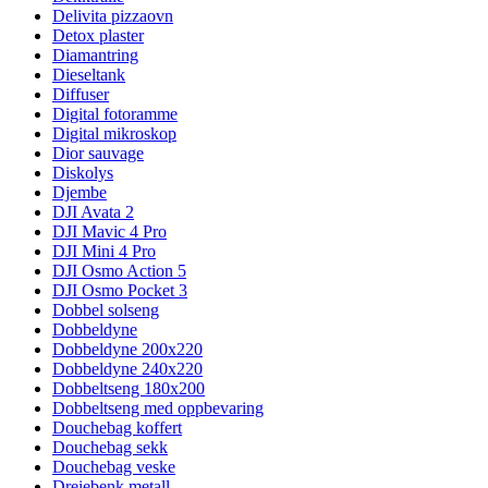
Delivita pizzaovn
Detox plaster
Diamantring
Dieseltank
Diffuser
Digital fotoramme
Digital mikroskop
Dior sauvage
Diskolys
Djembe
DJI Avata 2
DJI Mavic 4 Pro
DJI Mini 4 Pro
DJI Osmo Action 5
DJI Osmo Pocket 3
Dobbel solseng
Dobbeldyne
Dobbeldyne 200x220
Dobbeldyne 240x220
Dobbeltseng 180x200
Dobbeltseng med oppbevaring
Douchebag koffert
Douchebag sekk
Douchebag veske
Dreiebenk metall