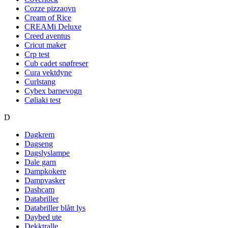
Cozze pizzaovn
Cream of Rice
CREAMi Deluxe
Creed aventus
Cricut maker
Crp test
Cub cadet snøfreser
Cura vektdyne
Curlstang
Cybex barnevogn
Cøliaki test
D
Dagkrem
Dagseng
Dagslyslampe
Dale garn
Dampkokere
Dampvasker
Dashcam
Databriller
Databriller blått lys
Daybed ute
Dekktralle