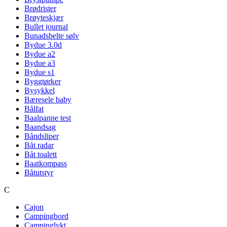
Brødrister
Brøyteskjær
Bullet journal
Bunadsbelte sølv
Bydue 3.0d
Bydue a2
Bydue a3
Bydue s1
Byggtørker
Bysykkel
Bæresele baby
Bålfat
Baalpanne test
Baandsag
Båndsliper
Båt radar
Båt toalett
Baatkompass
Båtutstyr
C
Cajon
Campingbord
Campinglykt