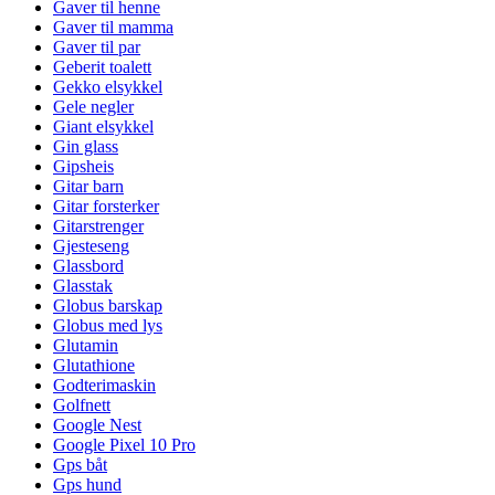
Gaver til henne
Gaver til mamma
Gaver til par
Geberit toalett
Gekko elsykkel
Gele negler
Giant elsykkel
Gin glass
Gipsheis
Gitar barn
Gitar forsterker
Gitarstrenger
Gjesteseng
Glassbord
Glasstak
Globus barskap
Globus med lys
Glutamin
Glutathione
Godterimaskin
Golfnett
Google Nest
Google Pixel 10 Pro
Gps båt
Gps hund