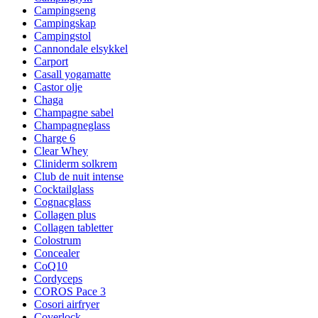
Campingseng
Campingskap
Campingstol
Cannondale elsykkel
Carport
Casall yogamatte
Castor olje
Chaga
Champagne sabel
Champagneglass
Charge 6
Clear Whey
Cliniderm solkrem
Club de nuit intense
Cocktailglass
Cognacglass
Collagen plus
Collagen tabletter
Colostrum
Concealer
CoQ10
Cordyceps
COROS Pace 3
Cosori airfryer
Coverlock