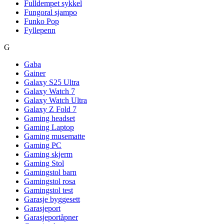
Fulldempet sykkel
Fungoral sjampo
Funko Pop
Fyllepenn
G
Gaba
Gainer
Galaxy S25 Ultra
Galaxy Watch 7
Galaxy Watch Ultra
Galaxy Z Fold 7
Gaming headset
Gaming Laptop
Gaming musematte
Gaming PC
Gaming skjerm
Gaming Stol
Gamingstol barn
Gamingstol rosa
Gamingstol test
Garasje byggesett
Garasjeport
Garasjeportåpner