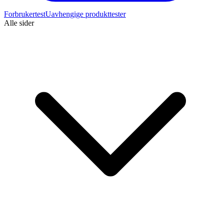
Forbrukertest
Uavhengige produkttester
Alle sider