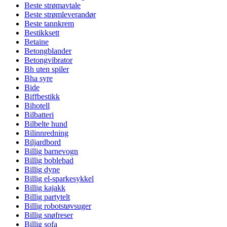
Beste strømavtale
Beste strømleverandør
Beste tannkrem
Bestikksett
Betaine
Betongblander
Betongvibrator
Bh uten spiler
Bha syre
Bide
Biffbestikk
Bihotell
Bilbatteri
Bilbelte hund
Bilinnredning
Biljardbord
Billig barnevogn
Billig boblebad
Billig dyne
Billig el-sparkesykkel
Billig kajakk
Billig partytelt
Billig robotstøvsuger
Billig snøfreser
Billig sofa