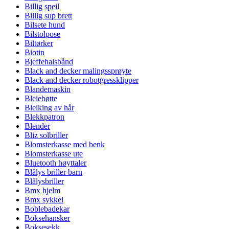
Billig speil
Billig sup brett
Bilsete hund
Bilstolpose
Biltørker
Biotin
Bjeffehalsbånd
Black and decker malingssprøyte
Black and decker robotgressklipper
Blandemaskin
Bleiebøtte
Bleiking av hår
Blekkpatron
Blender
Bliz solbriller
Blomsterkasse med benk
Blomsterkasse ute
Bluetooth høyttaler
Blålys briller barn
Blålysbriller
Bmx hjelm
Bmx sykkel
Boblebadekar
Boksehansker
Boksesekk