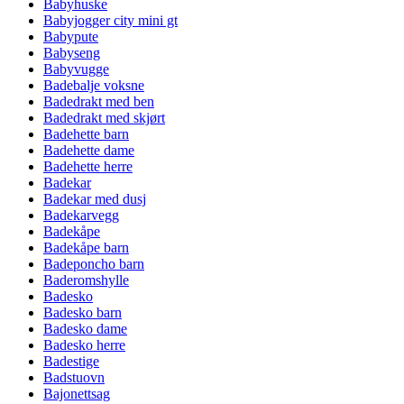
Babyhuske
Babyjogger city mini gt
Babypute
Babyseng
Babyvugge
Badebalje voksne
Badedrakt med ben
Badedrakt med skjørt
Badehette barn
Badehette dame
Badehette herre
Badekar
Badekar med dusj
Badekarvegg
Badekåpe
Badekåpe barn
Badeponcho barn
Baderomshylle
Badesko
Badesko barn
Badesko dame
Badesko herre
Badestige
Badstuovn
Bajonettsag