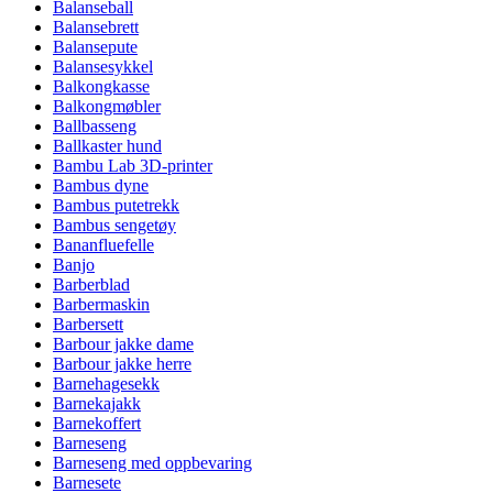
Balanseball
Balansebrett
Balansepute
Balansesykkel
Balkongkasse
Balkongmøbler
Ballbasseng
Ballkaster hund
Bambu Lab 3D-printer
Bambus dyne
Bambus putetrekk
Bambus sengetøy
Bananfluefelle
Banjo
Barberblad
Barbermaskin
Barbersett
Barbour jakke dame
Barbour jakke herre
Barnehagesekk
Barnekajakk
Barnekoffert
Barneseng
Barneseng med oppbevaring
Barnesete