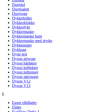
Dusjkar
Dusjstol
Dusjtoalett
Dusjvegg
Dykkebriller
Dykkerklokke
Dykkerlykt
Dykkermaske
Dykkermaske barn
Dykkermaske med styrke
Dykkpumpe
Dykksag
Dyne test
Dyson airwrap
Dyson hårføner
Dyson luftfukter
Dyson luftrenser
Dyson støvsuger
Dyson V12
Dyson V15
E
Easee elbillader
Ebike
EcoFlow Delta 3