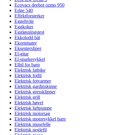
Ecovacs deebot ozmo 950
Edge 540
Effektforsterker
Eggehvite
Eggkoker
Eggløsningstest
Ekkolodd båt
Ekornmater
Eksentersliper
El-gitar
El-sparkesykkel
Elbil for barn
Elektrisk fatbike
Elektrisk fotfil
Elektrisk fotvarmer
Elektrisk gardinskinne
Elektrisk gressklipper
Elektrisk grill
Elektrisk høvel
Elektrisk luftpumpe
Elektrisk motorsag
Elektrisk motorsykkel barn
Elektrisk musefelle
Elektrisk neglefil