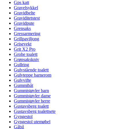
Gps katt
Gravelsykkel
Gravidbelte
Graviditetstest
Gravidpute
Grensaks
Gressarmering
Grillpaviljong
Grisevekt
Grit X2 Pro
Grohe toalett
Grønsakskniv
Gullring
Gulvstående toalett
Gulvteppe barnerom
Gulvvifte
Gummibåt
Gummistøvler barn
Gummistøvler dame
Gummistøvler herre
Gustavsberg toalett
Gustavsberg toalettsete
Gyngestol
Gyngestol utemøbel
Gåbil