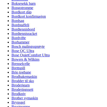
Boksesekk barn
Bongotromme
Bordkort dåp
Bordkort konfirmasjon
Bordsag
Bordstaffeli
Bordtennisbord
Bordtennisracket
Bordvifte
Borhammer
Bosch malingssprøyte
Bose QC Ultra
Bose QuietComfort Ultra
Bowers & Wilkins
Brenselcelle
Brettspill
Brio togbane
Brodbakemaskin
Brodder til sko
Broderigarn
Broderingssett
Brodkniv
Brother symaskin
Brynsgel
Brystpumpe