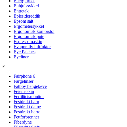
Energidrikk
Enhjulssykkel
Entretak
Eplesidereddik
Epsom salt
Ergometersykkel
Ergonomisk kontorstol
Ergonomisk pute
Espressomaskin
Evaporativ luftfukter
Eye Patches
Eyeliner
F
Fairphone 6
Fargelinser
Fatboy hengekøye
Feiemaskin
Fertilitetsmonitor
Festdrakt barn
Festdrakt dame
Festdrakt herre
Fettforbrenner
Fiberdyne