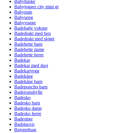
Babyhuske
Babyjogger city mini gt
Babypute
Babyseng
Babyvugge
Badebalje voksne
Badedrakt med ben
Badedrakt med skjørt
Badehette barn
Badehette dame
Badehette herre
Badekar
Badekar med dusj
Badekarvegg
Badekåpe
Badekåpe barn
Badeponcho barn
Baderomshylle
Badesko
Badesko barn
Badesko dame
Badesko herre
Badestige
Badstuovn
Bajonettsag