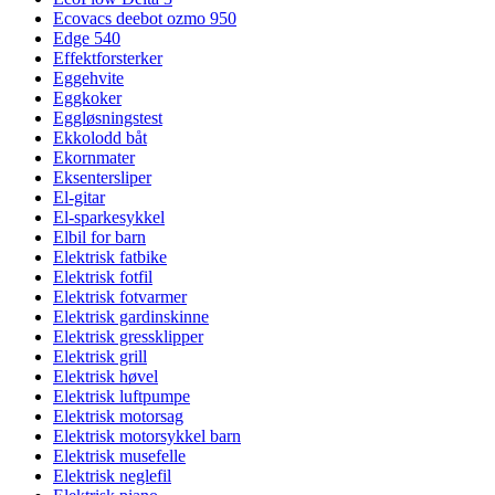
Ecovacs deebot ozmo 950
Edge 540
Effektforsterker
Eggehvite
Eggkoker
Eggløsningstest
Ekkolodd båt
Ekornmater
Eksentersliper
El-gitar
El-sparkesykkel
Elbil for barn
Elektrisk fatbike
Elektrisk fotfil
Elektrisk fotvarmer
Elektrisk gardinskinne
Elektrisk gressklipper
Elektrisk grill
Elektrisk høvel
Elektrisk luftpumpe
Elektrisk motorsag
Elektrisk motorsykkel barn
Elektrisk musefelle
Elektrisk neglefil