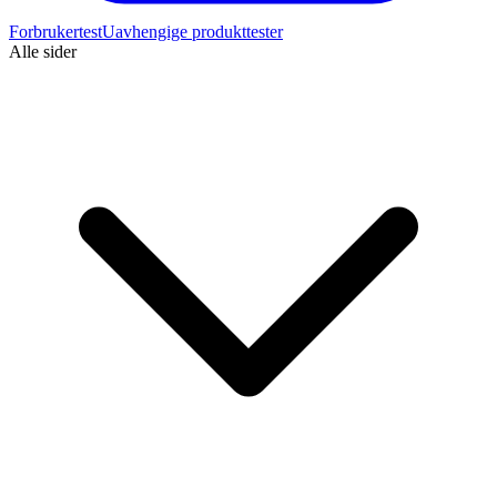
Forbrukertest
Uavhengige produkttester
Alle sider