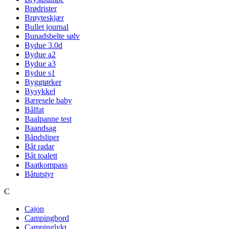
Brødrister
Brøyteskjær
Bullet journal
Bunadsbelte sølv
Bydue 3.0d
Bydue a2
Bydue a3
Bydue s1
Byggtørker
Bysykkel
Bæresele baby
Bålfat
Baalpanne test
Baandsag
Båndsliper
Båt radar
Båt toalett
Baatkompass
Båtutstyr
C
Cajon
Campingbord
Campinglykt