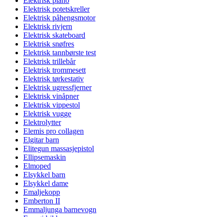
Elektrisk piano
Elektrisk potetskreller
Elektrisk påhengsmotor
Elektrisk rivjern
Elektrisk skateboard
Elektrisk snøfres
Elektrisk tannbørste test
Elektrisk trillebår
Elektrisk trommesett
Elektrisk tørkestativ
Elektrisk ugressfjerner
Elektrisk vinåpner
Elektrisk vippestol
Elektrisk vugge
Elektrolytter
Elemis pro collagen
Elgitar barn
Elitegun massasjepistol
Ellipsemaskin
Elmoped
Elsykkel barn
Elsykkel dame
Emaljekopp
Emberton II
Emmaljunga barnevogn