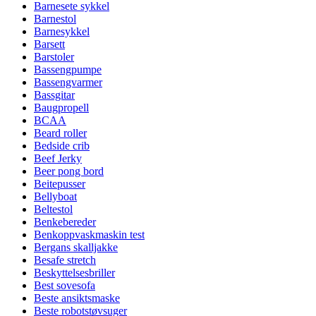
Barnesete sykkel
Barnestol
Barnesykkel
Barsett
Barstoler
Bassengpumpe
Bassengvarmer
Bassgitar
Baugpropell
BCAA
Beard roller
Bedside crib
Beef Jerky
Beer pong bord
Beitepusser
Bellyboat
Beltestol
Benkebereder
Benkoppvaskmaskin test
Bergans skalljakke
Besafe stretch
Beskyttelsesbriller
Best sovesofa
Beste ansiktsmaske
Beste robotstøvsuger