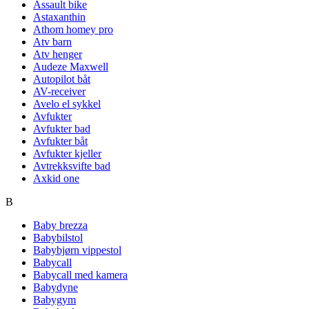
Assault bike
Astaxanthin
Athom homey pro
Atv barn
Atv henger
Audeze Maxwell
Autopilot båt
AV-receiver
Avelo el sykkel
Avfukter
Avfukter bad
Avfukter båt
Avfukter kjeller
Avtrekksvifte bad
Axkid one
B
Baby brezza
Babybilstol
Babybjørn vippestol
Babycall
Babycall med kamera
Babydyne
Babygym