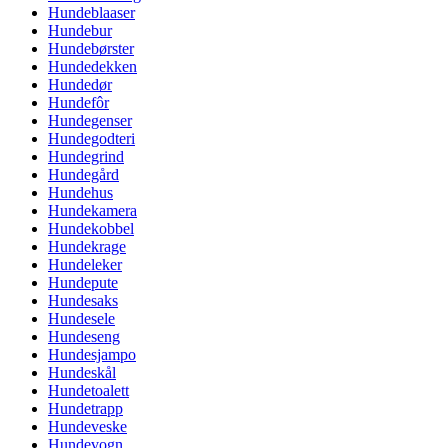
Hundeblaaser
Hundebur
Hundebørster
Hundedekken
Hundedør
Hundefôr
Hundegenser
Hundegodteri
Hundegrind
Hundegård
Hundehus
Hundekamera
Hundekobbel
Hundekrage
Hundeleker
Hundepute
Hundesaks
Hundesele
Hundeseng
Hundesjampo
Hundeskål
Hundetoalett
Hundetrapp
Hundeveske
Hundevogn