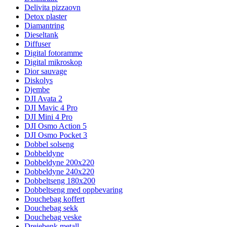
Delivita pizzaovn
Detox plaster
Diamantring
Dieseltank
Diffuser
Digital fotoramme
Digital mikroskop
Dior sauvage
Diskolys
Djembe
DJI Avata 2
DJI Mavic 4 Pro
DJI Mini 4 Pro
DJI Osmo Action 5
DJI Osmo Pocket 3
Dobbel solseng
Dobbeldyne
Dobbeldyne 200x220
Dobbeldyne 240x220
Dobbeltseng 180x200
Dobbeltseng med oppbevaring
Douchebag koffert
Douchebag sekk
Douchebag veske
Dreiebenk metall