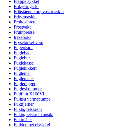
Frappe sykkel
Frikjøringsski
Frittstående oppvaskmaskin
Frityrmaskin
Frokostbrett
Frostvakt
Fruktpresse
fryseboks
Frysetørket vom
Fugepistol
Fuglebad
Fuglebur
Fuglekasse
Fuglekikkert
Fuglemat
Fuglemater
Fuglepigger
Fugleskremmer
Fujifilm X100VI
Fujitsu varmepumpe
Fuktfjerner
Fuktighetskrem
Fuktighetskrem ansikt
Fuktmåler
Fulldempet elsykkel