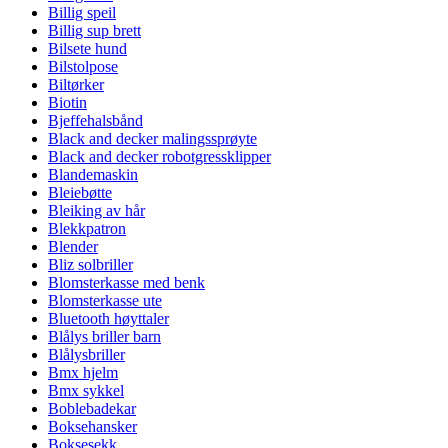
Billig speil
Billig sup brett
Bilsete hund
Bilstolpose
Biltørker
Biotin
Bjeffehalsbånd
Black and decker malingssprøyte
Black and decker robotgressklipper
Blandemaskin
Bleiebøtte
Bleiking av hår
Blekkpatron
Blender
Bliz solbriller
Blomsterkasse med benk
Blomsterkasse ute
Bluetooth høyttaler
Blålys briller barn
Blålysbriller
Bmx hjelm
Bmx sykkel
Boblebadekar
Boksehansker
Boksesekk