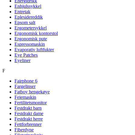
Energidrikk
Enhjulssykkel
Entretak
Eplesidereddik
Epsom salt
Ergometersykkel
Ergonomisk kontorstol
Ergonomisk pute
Espressomaskin
Evaporativ luftfukter
Eye Patches
Eyeliner
F
Fairphone 6
Fargelinser
Fatboy hengekøye
Feiemaskin
Fertilitetsmonitor
Festdrakt barn
Festdrakt dame
Festdrakt herre
Fettforbrenner
Fiberdyne