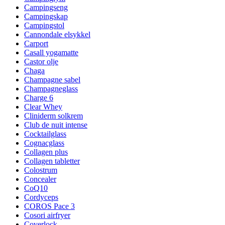
Campingseng
Campingskap
Campingstol
Cannondale elsykkel
Carport
Casall yogamatte
Castor olje
Chaga
Champagne sabel
Champagneglass
Charge 6
Clear Whey
Cliniderm solkrem
Club de nuit intense
Cocktailglass
Cognacglass
Collagen plus
Collagen tabletter
Colostrum
Concealer
CoQ10
Cordyceps
COROS Pace 3
Cosori airfryer
Coverlock