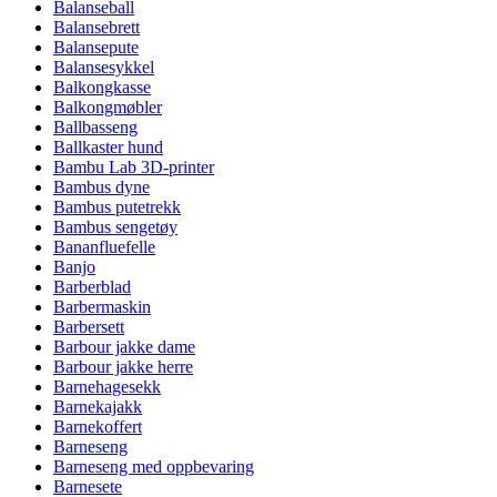
Balanseball
Balansebrett
Balansepute
Balansesykkel
Balkongkasse
Balkongmøbler
Ballbasseng
Ballkaster hund
Bambu Lab 3D-printer
Bambus dyne
Bambus putetrekk
Bambus sengetøy
Bananfluefelle
Banjo
Barberblad
Barbermaskin
Barbersett
Barbour jakke dame
Barbour jakke herre
Barnehagesekk
Barnekajakk
Barnekoffert
Barneseng
Barneseng med oppbevaring
Barnesete