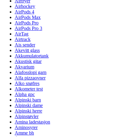
Airfryer
Airhockey
AirPods 4
AirPods Max
AirPods Pro
AirPods Pro 3
AirTag
Airtrack
Ais sender
Akevitt glass
Akkumulatortank
Akustisk gitar
Akvarium
Alafosslopi garn
Alfa pizzaovner
Alko snøfres
Alkometer test
Alpha gpc
Alpinski barn
Alpinski dame
Alpinski herre
Alpinstøvler
Amina ladestasjon
Aminosyrer
Amme bh