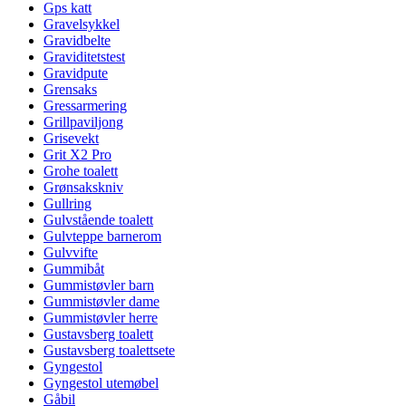
Gps katt
Gravelsykkel
Gravidbelte
Graviditetstest
Gravidpute
Grensaks
Gressarmering
Grillpaviljong
Grisevekt
Grit X2 Pro
Grohe toalett
Grønsakskniv
Gullring
Gulvstående toalett
Gulvteppe barnerom
Gulvvifte
Gummibåt
Gummistøvler barn
Gummistøvler dame
Gummistøvler herre
Gustavsberg toalett
Gustavsberg toalettsete
Gyngestol
Gyngestol utemøbel
Gåbil