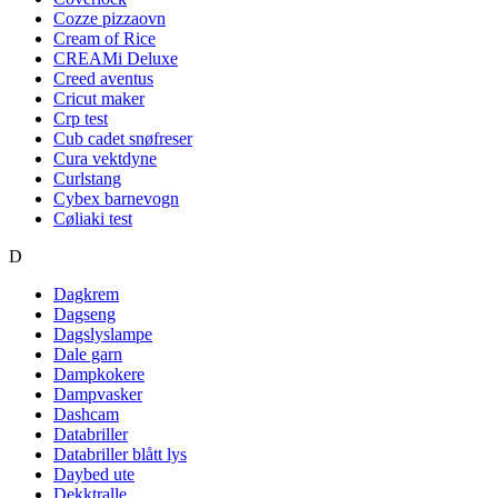
Cozze pizzaovn
Cream of Rice
CREAMi Deluxe
Creed aventus
Cricut maker
Crp test
Cub cadet snøfreser
Cura vektdyne
Curlstang
Cybex barnevogn
Cøliaki test
D
Dagkrem
Dagseng
Dagslyslampe
Dale garn
Dampkokere
Dampvasker
Dashcam
Databriller
Databriller blått lys
Daybed ute
Dekktralle