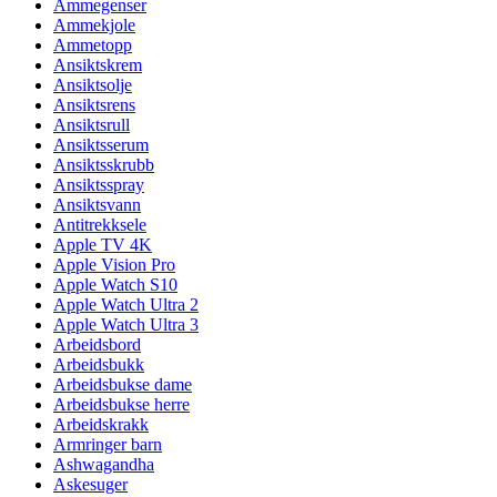
Ammegenser
Ammekjole
Ammetopp
Ansiktskrem
Ansiktsolje
Ansiktsrens
Ansiktsrull
Ansiktsserum
Ansiktsskrubb
Ansiktsspray
Ansiktsvann
Antitrekksele
Apple TV 4K
Apple Vision Pro
Apple Watch S10
Apple Watch Ultra 2
Apple Watch Ultra 3
Arbeidsbord
Arbeidsbukk
Arbeidsbukse dame
Arbeidsbukse herre
Arbeidskrakk
Armringer barn
Ashwagandha
Askesuger