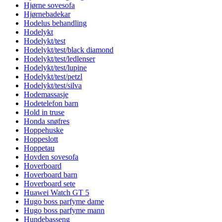
Hjørne sovesofa
Hjørnebadekar
Hodelus behandling
Hodelykt
Hodelykt/test
Hodelykt/test/black diamond
Hodelykt/test/ledlenser
Hodelykt/test/lupine
Hodelykt/test/petzl
Hodelykt/test/silva
Hodemassasje
Hodetelefon barn
Hold in truse
Honda snøfres
Hoppehuske
Hoppeslott
Hoppetau
Hovden sovesofa
Hoverboard
Hoverboard barn
Hoverboard sete
Huawei Watch GT 5
Hugo boss parfyme dame
Hugo boss parfyme mann
Hundebasseng