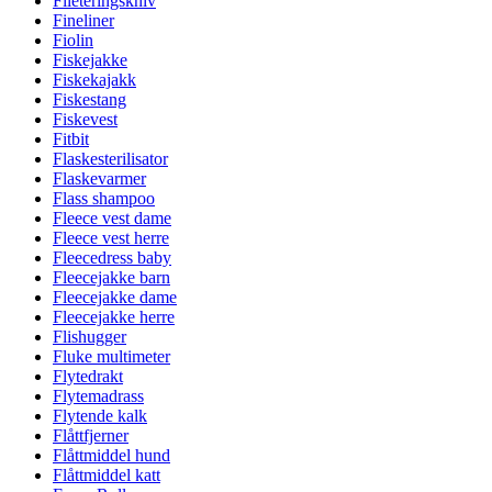
Fileteringskniv
Fineliner
Fiolin
Fiskejakke
Fiskekajakk
Fiskestang
Fiskevest
Fitbit
Flaskesterilisator
Flaskevarmer
Flass shampoo
Fleece vest dame
Fleece vest herre
Fleecedress baby
Fleecejakke barn
Fleecejakke dame
Fleecejakke herre
Flishugger
Fluke multimeter
Flytedrakt
Flytemadrass
Flytende kalk
Flåttfjerner
Flåttmiddel hund
Flåttmiddel katt