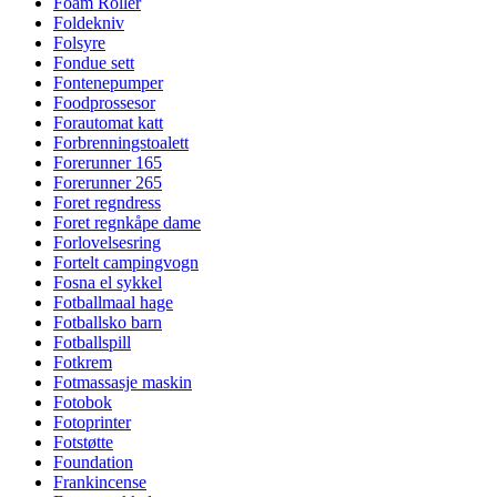
Foam Roller
Foldekniv
Folsyre
Fondue sett
Fontenepumper
Foodprossesor
Forautomat katt
Forbrenningstoalett
Forerunner 165
Forerunner 265
Foret regndress
Foret regnkåpe dame
Forlovelsesring
Fortelt campingvogn
Fosna el sykkel
Fotballmaal hage
Fotballsko barn
Fotballspill
Fotkrem
Fotmassasje maskin
Fotobok
Fotoprinter
Fotstøtte
Foundation
Frankincense