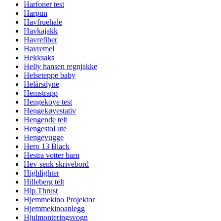
Harfoner test
Harpun
Havfruehale
Havkajakk
Havrefiber
Havremel
Hekksaks
Helly hansen regnjakke
Helseteppe baby
Helårsdyne
Hemstrapp
Hengekoye test
Hengekøyestativ
Hengende telt
Hengestol ute
Hengevugge
Hero 13 Black
Hestra votter barn
Hev-senk skrivebord
Highlighter
Hilleberg telt
Hip Thrust
Hjemmekino Projektor
Hjemmekinoanlegg
Hjulmonteringsvogn