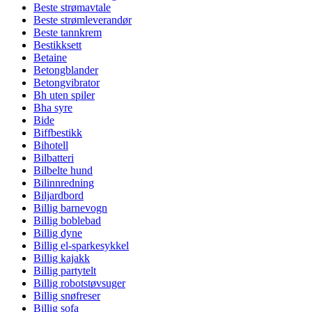
Beste strømavtale
Beste strømleverandør
Beste tannkrem
Bestikksett
Betaine
Betongblander
Betongvibrator
Bh uten spiler
Bha syre
Bide
Biffbestikk
Bihotell
Bilbatteri
Bilbelte hund
Bilinnredning
Biljardbord
Billig barnevogn
Billig boblebad
Billig dyne
Billig el-sparkesykkel
Billig kajakk
Billig partytelt
Billig robotstøvsuger
Billig snøfreser
Billig sofa