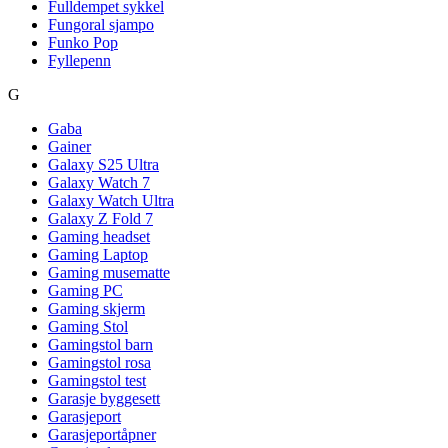
Fulldempet sykkel
Fungoral sjampo
Funko Pop
Fyllepenn
G
Gaba
Gainer
Galaxy S25 Ultra
Galaxy Watch 7
Galaxy Watch Ultra
Galaxy Z Fold 7
Gaming headset
Gaming Laptop
Gaming musematte
Gaming PC
Gaming skjerm
Gaming Stol
Gamingstol barn
Gamingstol rosa
Gamingstol test
Garasje byggesett
Garasjeport
Garasjeportåpner