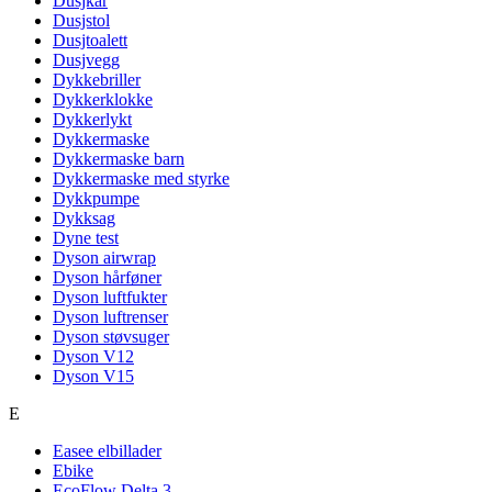
Dusjkar
Dusjstol
Dusjtoalett
Dusjvegg
Dykkebriller
Dykkerklokke
Dykkerlykt
Dykkermaske
Dykkermaske barn
Dykkermaske med styrke
Dykkpumpe
Dykksag
Dyne test
Dyson airwrap
Dyson hårføner
Dyson luftfukter
Dyson luftrenser
Dyson støvsuger
Dyson V12
Dyson V15
E
Easee elbillader
Ebike
EcoFlow Delta 3