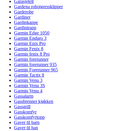
Garasjetelt
Gardena robotgressklipper
Garderobe
Gardiner
Gardinkappe
Gardintrapp
Garmin Edge 1050
Garmin Enduro 3
Garmin Epix Pro
Garmin Fenix 8
Garmin fenix 8 Pro
Garmin forerunner
Garmin forerunner 935
Garmin Forerunner 965
Garmin Tactix 8
Garmin Venu 3
Garmin Venu 3S
Garmin Venu 4
Gassalarm
Gassbrenner kjøkken
Gassgrill
Gasskomfyr
Gasskomfyrtopp
Gaver til barn
Gaver til han