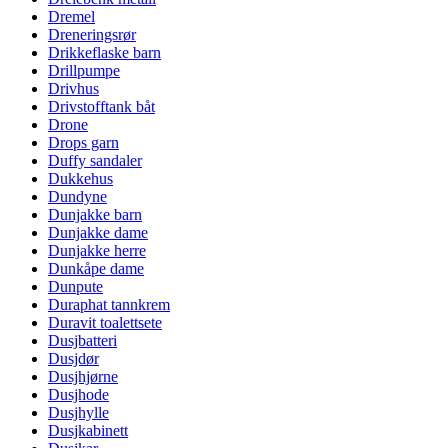
Dremel
Dreneringsrør
Drikkeflaske barn
Drillpumpe
Drivhus
Drivstofftank båt
Drone
Drops garn
Duffy sandaler
Dukkehus
Dundyne
Dunjakke barn
Dunjakke dame
Dunjakke herre
Dunkåpe dame
Dunpute
Duraphat tannkrem
Duravit toalettsete
Dusjbatteri
Dusjdør
Dusjhjørne
Dusjhode
Dusjhylle
Dusjkabinett