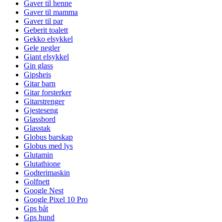
Gaver til henne
Gaver til mamma
Gaver til par
Geberit toalett
Gekko elsykkel
Gele negler
Giant elsykkel
Gin glass
Gipsheis
Gitar barn
Gitar forsterker
Gitarstrenger
Gjesteseng
Glassbord
Glasstak
Globus barskap
Globus med lys
Glutamin
Glutathione
Godterimaskin
Golfnett
Google Nest
Google Pixel 10 Pro
Gps båt
Gps hund