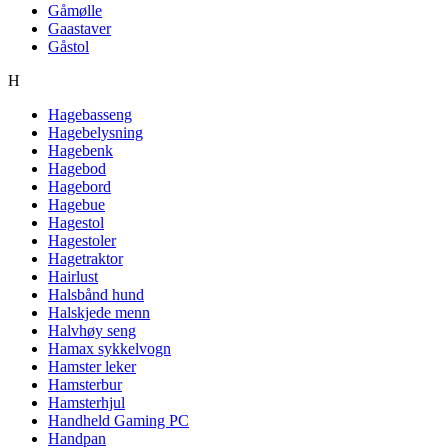
Gåmølle
Gaastaver
Gåstol
H
Hagebasseng
Hagebelysning
Hagebenk
Hagebod
Hagebord
Hagebue
Hagestol
Hagestoler
Hagetraktor
Hairlust
Halsbånd hund
Halskjede menn
Halvhøy seng
Hamax sykkelvogn
Hamster leker
Hamsterbur
Hamsterhjul
Handheld Gaming PC
Handpan