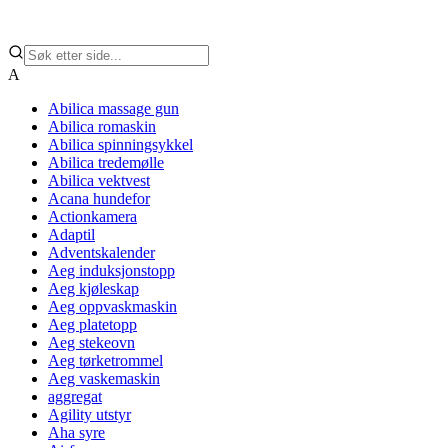
A
Abilica massage gun
Abilica romaskin
Abilica spinningsykkel
Abilica tredemølle
Abilica vektvest
Acana hundefor
Actionkamera
Adaptil
Adventskalender
Aeg induksjonstopp
Aeg kjøleskap
Aeg oppvaskmaskin
Aeg platetopp
Aeg stekeovn
Aeg tørketrommel
Aeg vaskemaskin
aggregat
Agility utstyr
Aha syre