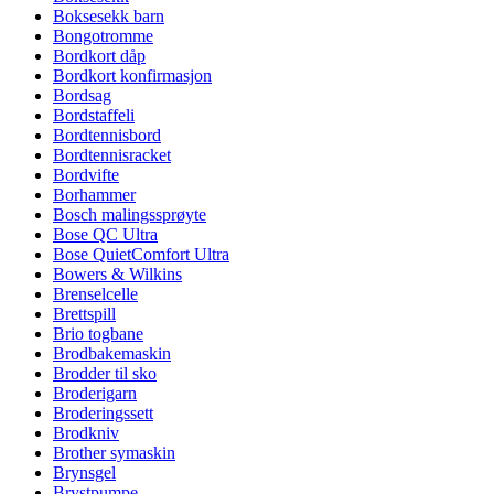
Boksesekk barn
Bongotromme
Bordkort dåp
Bordkort konfirmasjon
Bordsag
Bordstaffeli
Bordtennisbord
Bordtennisracket
Bordvifte
Borhammer
Bosch malingssprøyte
Bose QC Ultra
Bose QuietComfort Ultra
Bowers & Wilkins
Brenselcelle
Brettspill
Brio togbane
Brodbakemaskin
Brodder til sko
Broderigarn
Broderingssett
Brodkniv
Brother symaskin
Brynsgel
Brystpumpe