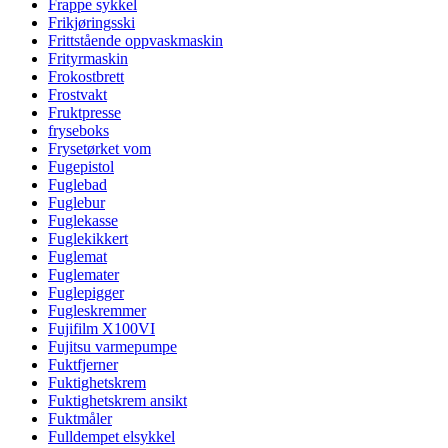
Frappe sykkel
Frikjøringsski
Frittstående oppvaskmaskin
Frityrmaskin
Frokostbrett
Frostvakt
Fruktpresse
fryseboks
Frysetørket vom
Fugepistol
Fuglebad
Fuglebur
Fuglekasse
Fuglekikkert
Fuglemat
Fuglemater
Fuglepigger
Fugleskremmer
Fujifilm X100VI
Fujitsu varmepumpe
Fuktfjerner
Fuktighetskrem
Fuktighetskrem ansikt
Fuktmåler
Fulldempet elsykkel