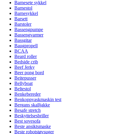
Barnesete sykkel
Barnestol
Barnesykkel
Barsett
Barstoler
Bassengpumpe
Bassengvarmer
Bassgitar
Baugpropell
BCAA
Beard roller
Bedside crib
Beef Jerky
Beer pong bord
Beitepusser
Bellyboat
Beltestol
Benkebereder
Benkoppvaskmaskin test
Bergans skalljakke
Besafe stretch
Beskyttelsesbriller
Best sovesofa
Beste ansiktsmaske
Beste robotstøvsuger