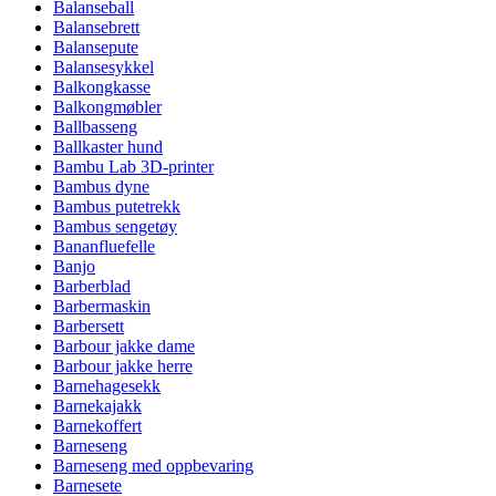
Balanseball
Balansebrett
Balansepute
Balansesykkel
Balkongkasse
Balkongmøbler
Ballbasseng
Ballkaster hund
Bambu Lab 3D-printer
Bambus dyne
Bambus putetrekk
Bambus sengetøy
Bananfluefelle
Banjo
Barberblad
Barbermaskin
Barbersett
Barbour jakke dame
Barbour jakke herre
Barnehagesekk
Barnekajakk
Barnekoffert
Barneseng
Barneseng med oppbevaring
Barnesete