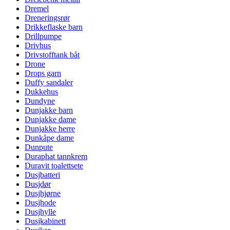
Dremel
Dreneringsrør
Drikkeflaske barn
Drillpumpe
Drivhus
Drivstofftank båt
Drone
Drops garn
Duffy sandaler
Dukkehus
Dundyne
Dunjakke barn
Dunjakke dame
Dunjakke herre
Dunkåpe dame
Dunpute
Duraphat tannkrem
Duravit toalettsete
Dusjbatteri
Dusjdør
Dusjhjørne
Dusjhode
Dusjhylle
Dusjkabinett