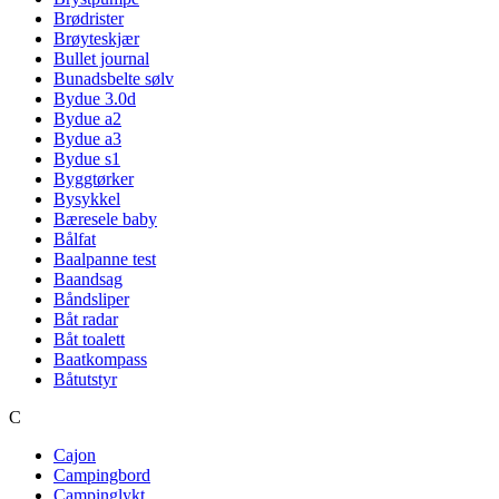
Brødrister
Brøyteskjær
Bullet journal
Bunadsbelte sølv
Bydue 3.0d
Bydue a2
Bydue a3
Bydue s1
Byggtørker
Bysykkel
Bæresele baby
Bålfat
Baalpanne test
Baandsag
Båndsliper
Båt radar
Båt toalett
Baatkompass
Båtutstyr
C
Cajon
Campingbord
Campinglykt