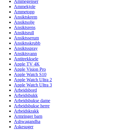
Ammegenser
Ammekjole
Ammetopp
Ansiktskrem
Ansiktsolje
Ansiktsrens
Ansiktsrull
Ansiktsserum
Ansiktsskrubb
Ansiktsspray
Ansiktsvann
Antitrekksele
Apple TV 4K
Apple Vision Pro
Apple Watch S10
Apple Watch Ultra 2
Apple Watch Ultra 3
Arbeidsbord
Arbeidsbukk
Arbeidsbukse dame
Arbeidsbukse herre
Arbeidskrakk
Armringer barn
Ashwagandha
Askesuger