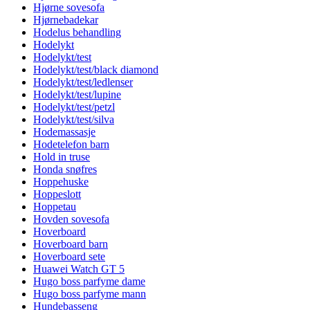
Hjørne sovesofa
Hjørnebadekar
Hodelus behandling
Hodelykt
Hodelykt/test
Hodelykt/test/black diamond
Hodelykt/test/ledlenser
Hodelykt/test/lupine
Hodelykt/test/petzl
Hodelykt/test/silva
Hodemassasje
Hodetelefon barn
Hold in truse
Honda snøfres
Hoppehuske
Hoppeslott
Hoppetau
Hovden sovesofa
Hoverboard
Hoverboard barn
Hoverboard sete
Huawei Watch GT 5
Hugo boss parfyme dame
Hugo boss parfyme mann
Hundebasseng