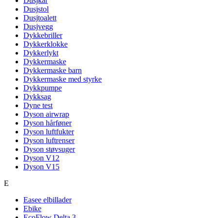
Dusjkar
Dusjstol
Dusjtoalett
Dusjvegg
Dykkebriller
Dykkerklokke
Dykkerlykt
Dykkermaske
Dykkermaske barn
Dykkermaske med styrke
Dykkpumpe
Dykksag
Dyne test
Dyson airwrap
Dyson hårføner
Dyson luftfukter
Dyson luftrenser
Dyson støvsuger
Dyson V12
Dyson V15
E
Easee elbillader
Ebike
EcoFlow Delta 3