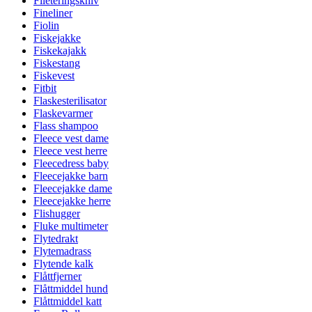
Fileteringskniv
Fineliner
Fiolin
Fiskejakke
Fiskekajakk
Fiskestang
Fiskevest
Fitbit
Flaskesterilisator
Flaskevarmer
Flass shampoo
Fleece vest dame
Fleece vest herre
Fleecedress baby
Fleecejakke barn
Fleecejakke dame
Fleecejakke herre
Flishugger
Fluke multimeter
Flytedrakt
Flytemadrass
Flytende kalk
Flåttfjerner
Flåttmiddel hund
Flåttmiddel katt