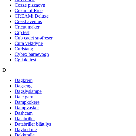
Cozze pizzaovn
Cream of Rice
CREAMi Deluxe
Creed aventus
Cricut maker
Crp test
Cub cadet snøfreser
Cura vektdyne
Curlstang
Cybex barnevogn
Cøliaki test
D
Dagkrem
Dagseng
Dagslyslampe
Dale garn
Dampkokere
Dampvasker
Dashcam
Databriller
Databriller blått lys
Daybed ute
Dekktralle