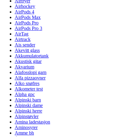
Airfryer
Airhockey
AirPods 4
AirPods Max
AirPods Pro
AirPods Pro 3
AirTag
Airtrack
Ais sender
Akevitt glass
Akkumulatortank
Akustisk gitar
Akvarium
Alafosslopi garn
Alfa pizzaovner
Alko snøfres
Alkometer test
Alpha gpc
Alpinski barn
Alpinski dame
Alpinski herre
Alpinstøvler
Amina ladestasjon
Aminosyrer
Amme bh