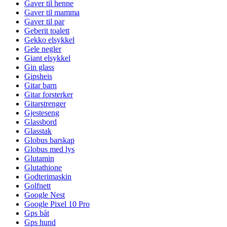
Gaver til henne
Gaver til mamma
Gaver til par
Geberit toalett
Gekko elsykkel
Gele negler
Giant elsykkel
Gin glass
Gipsheis
Gitar barn
Gitar forsterker
Gitarstrenger
Gjesteseng
Glassbord
Glasstak
Globus barskap
Globus med lys
Glutamin
Glutathione
Godterimaskin
Golfnett
Google Nest
Google Pixel 10 Pro
Gps båt
Gps hund