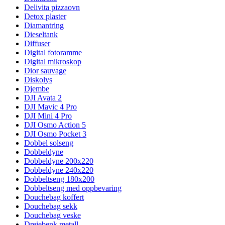
Delivita pizzaovn
Detox plaster
Diamantring
Dieseltank
Diffuser
Digital fotoramme
Digital mikroskop
Dior sauvage
Diskolys
Djembe
DJI Avata 2
DJI Mavic 4 Pro
DJI Mini 4 Pro
DJI Osmo Action 5
DJI Osmo Pocket 3
Dobbel solseng
Dobbeldyne
Dobbeldyne 200x220
Dobbeldyne 240x220
Dobbeltseng 180x200
Dobbeltseng med oppbevaring
Douchebag koffert
Douchebag sekk
Douchebag veske
Dreiebenk metall