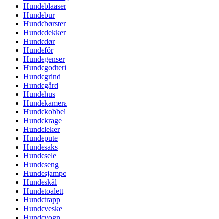
Hundeblaaser
Hundebur
Hundebørster
Hundedekken
Hundedør
Hundefôr
Hundegenser
Hundegodteri
Hundegrind
Hundegård
Hundehus
Hundekamera
Hundekobbel
Hundekrage
Hundeleker
Hundepute
Hundesaks
Hundesele
Hundeseng
Hundesjampo
Hundeskål
Hundetoalett
Hundetrapp
Hundeveske
Hundevogn