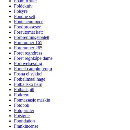
Foam Roller
Foldekniv
Folsyre
Fondue sett
Fontenepumper
Foodprossesor
Forautomat katt
Forbrenningstoalett
Forerunner 165
Forerunner 265
Foret regndress
Foret regnkåpe dame
Forlovelsesring
Fortelt campingvogn
Fosna el sykkel
Fotballmaal hage
Fotballsko barn
Fotballspill
Fotkrem
Fotmassasje maskin
Fotobok
Fotoprinter
Fotstøtte
Foundation
Frankincense