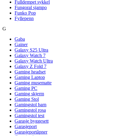
Fulldempet sykkel
Fungoral sjampo
Funko Pop
Fyllepenn
G
Gaba
Gainer
Galaxy S25 Ultra
Galaxy Watch 7
Galaxy Watch Ultra
Galaxy Z Fold 7
Gaming headset
Gaming Laptop
Gaming musematte
Gaming PC
Gaming skjerm
Gaming Stol
Gamingstol barn
Gamingstol rosa
Gamingstol test
Garasje byggesett
Garasjeport
Garasjeportåpner