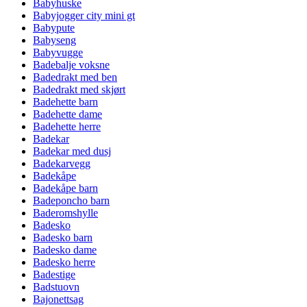
Babyhuske
Babyjogger city mini gt
Babypute
Babyseng
Babyvugge
Badebalje voksne
Badedrakt med ben
Badedrakt med skjørt
Badehette barn
Badehette dame
Badehette herre
Badekar
Badekar med dusj
Badekarvegg
Badekåpe
Badekåpe barn
Badeponcho barn
Baderomshylle
Badesko
Badesko barn
Badesko dame
Badesko herre
Badestige
Badstuovn
Bajonettsag