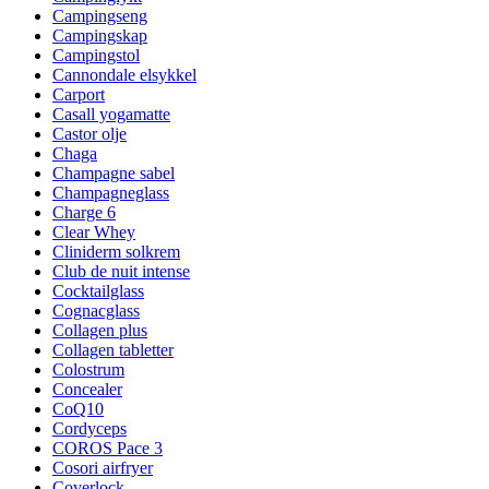
Campingseng
Campingskap
Campingstol
Cannondale elsykkel
Carport
Casall yogamatte
Castor olje
Chaga
Champagne sabel
Champagneglass
Charge 6
Clear Whey
Cliniderm solkrem
Club de nuit intense
Cocktailglass
Cognacglass
Collagen plus
Collagen tabletter
Colostrum
Concealer
CoQ10
Cordyceps
COROS Pace 3
Cosori airfryer
Coverlock