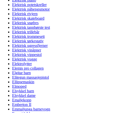
Elektrisk piano
Elektrisk potetskreller
Elektrisk påhengsmotor
Elektrisk rivjern
Elektrisk skateboard
Elektrisk snøfres
Elektrisk tannbørste test
Elektrisk trillebår
Elektrisk trommesett
Elektrisk tørkestativ
Elektrisk ugressfjerner
Elektrisk vinåpner
Elektrisk vippestol
Elektrisk vugge
Elektrolytter
Elemis pro collagen
Elgitar barn
Elitegun massasjepistol
Ellipsemaskin
Elmoped
Elsykkel barn
Elsykkel dame
Emaljekopp
Emberton II
Emmaljunga barnevogn