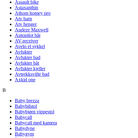
Assault bike
Astaxanthin
Athom homey pro
Atv barn
Atv henger
Audeze Maxwell
Autopilot båt
AV-receiver
Avelo el sykkel
Avfukter
Avfukter bad
Avfukter båt
Avfukter kjeller
Avtrekksvifte bad
Axkid one
B
Baby brezza
Babybilstol
Babybjørn vippestol
Babycall
Babycall med kamera
Babydyne
Babygym