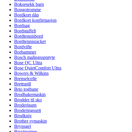
Boksesekk barn
Bongotromme
Bordkort dåp
Bordkort konfirmasjon
Bordsag
Bordstaffeli
Bordtennisbord
Bordtennisracket
Bordvifte
Borhammer
Bosch malingssprøyte
Bose QC Ultra
Bose QuietComfort Ultra
Bowers & Wilkins
Brenselcelle
Brettspill
Brio togbane
Brodbakemaskin
Brodder til sko
Broderigarn
Broderingssett
Brodkniv
Brother symaskin
Brynsgel
Brystpumpe