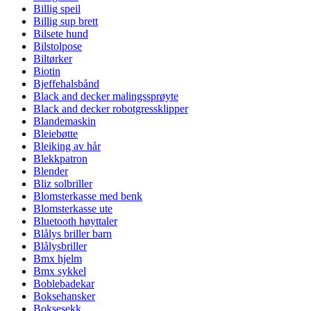
Billig speil
Billig sup brett
Bilsete hund
Bilstolpose
Biltørker
Biotin
Bjeffehalsbånd
Black and decker malingssprøyte
Black and decker robotgressklipper
Blandemaskin
Bleiebøtte
Bleiking av hår
Blekkpatron
Blender
Bliz solbriller
Blomsterkasse med benk
Blomsterkasse ute
Bluetooth høyttaler
Blålys briller barn
Blålysbriller
Bmx hjelm
Bmx sykkel
Boblebadekar
Boksehansker
Boksesekk