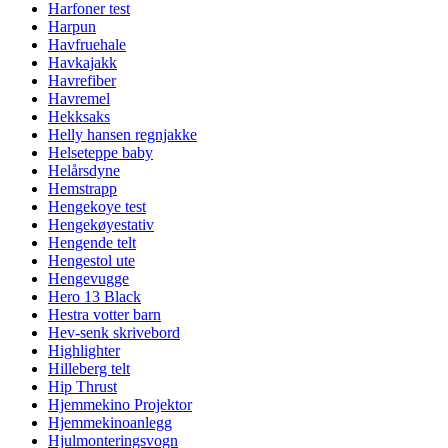
Harfoner test
Harpun
Havfruehale
Havkajakk
Havrefiber
Havremel
Hekksaks
Helly hansen regnjakke
Helseteppe baby
Helårsdyne
Hemstrapp
Hengekoye test
Hengekøyestativ
Hengende telt
Hengestol ute
Hengevugge
Hero 13 Black
Hestra votter barn
Hev-senk skrivebord
Highlighter
Hilleberg telt
Hip Thrust
Hjemmekino Projektor
Hjemmekinoanlegg
Hjulmonteringsvogn