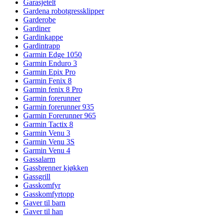
Garasjetelt
Gardena robotgressklipper
Garderobe
Gardiner
Gardinkappe
Gardintrapp
Garmin Edge 1050
Garmin Enduro 3
Garmin Epix Pro
Garmin Fenix 8
Garmin fenix 8 Pro
Garmin forerunner
Garmin forerunner 935
Garmin Forerunner 965
Garmin Tactix 8
Garmin Venu 3
Garmin Venu 3S
Garmin Venu 4
Gassalarm
Gassbrenner kjøkken
Gassgrill
Gasskomfyr
Gasskomfyrtopp
Gaver til barn
Gaver til han