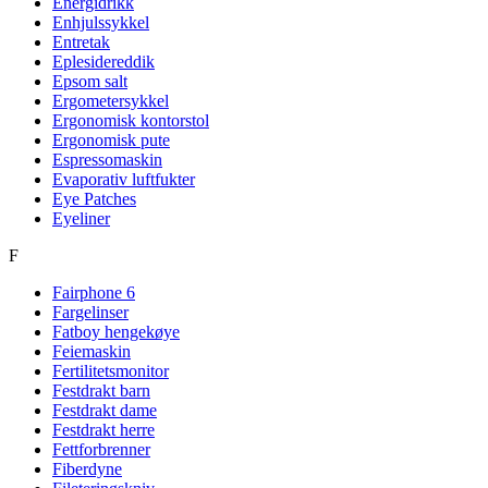
Energidrikk
Enhjulssykkel
Entretak
Eplesidereddik
Epsom salt
Ergometersykkel
Ergonomisk kontorstol
Ergonomisk pute
Espressomaskin
Evaporativ luftfukter
Eye Patches
Eyeliner
F
Fairphone 6
Fargelinser
Fatboy hengekøye
Feiemaskin
Fertilitetsmonitor
Festdrakt barn
Festdrakt dame
Festdrakt herre
Fettforbrenner
Fiberdyne