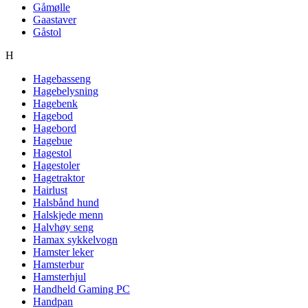
Gåmølle
Gaastaver
Gåstol
H
Hagebasseng
Hagebelysning
Hagebenk
Hagebod
Hagebord
Hagebue
Hagestol
Hagestoler
Hagetraktor
Hairlust
Halsbånd hund
Halskjede menn
Halvhøy seng
Hamax sykkelvogn
Hamster leker
Hamsterbur
Hamsterhjul
Handheld Gaming PC
Handpan