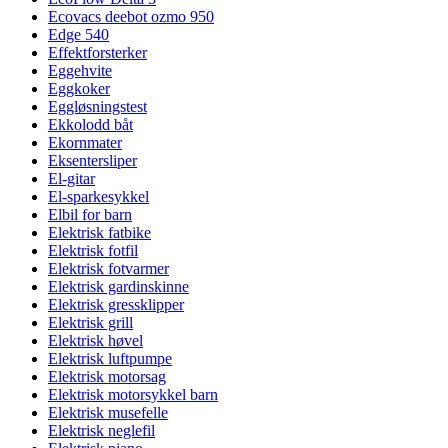
Ecovacs deebot ozmo 950
Edge 540
Effektforsterker
Eggehvite
Eggkoker
Eggløsningstest
Ekkolodd båt
Ekornmater
Eksentersliper
El-gitar
El-sparkesykkel
Elbil for barn
Elektrisk fatbike
Elektrisk fotfil
Elektrisk fotvarmer
Elektrisk gardinskinne
Elektrisk gressklipper
Elektrisk grill
Elektrisk høvel
Elektrisk luftpumpe
Elektrisk motorsag
Elektrisk motorsykkel barn
Elektrisk musefelle
Elektrisk neglefil