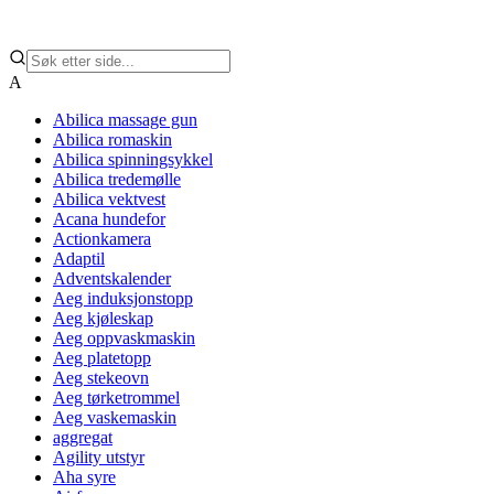
A
Abilica massage gun
Abilica romaskin
Abilica spinningsykkel
Abilica tredemølle
Abilica vektvest
Acana hundefor
Actionkamera
Adaptil
Adventskalender
Aeg induksjonstopp
Aeg kjøleskap
Aeg oppvaskmaskin
Aeg platetopp
Aeg stekeovn
Aeg tørketrommel
Aeg vaskemaskin
aggregat
Agility utstyr
Aha syre