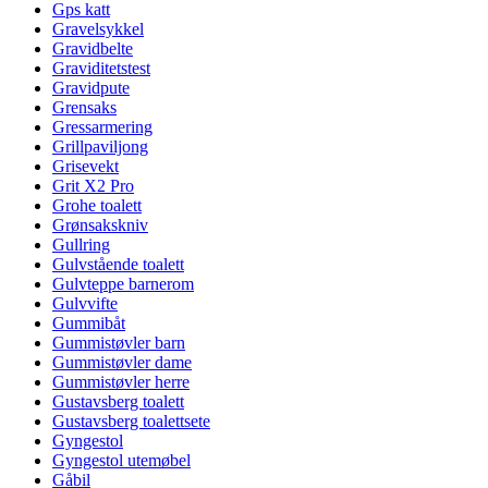
Gps katt
Gravelsykkel
Gravidbelte
Graviditetstest
Gravidpute
Grensaks
Gressarmering
Grillpaviljong
Grisevekt
Grit X2 Pro
Grohe toalett
Grønsakskniv
Gullring
Gulvstående toalett
Gulvteppe barnerom
Gulvvifte
Gummibåt
Gummistøvler barn
Gummistøvler dame
Gummistøvler herre
Gustavsberg toalett
Gustavsberg toalettsete
Gyngestol
Gyngestol utemøbel
Gåbil