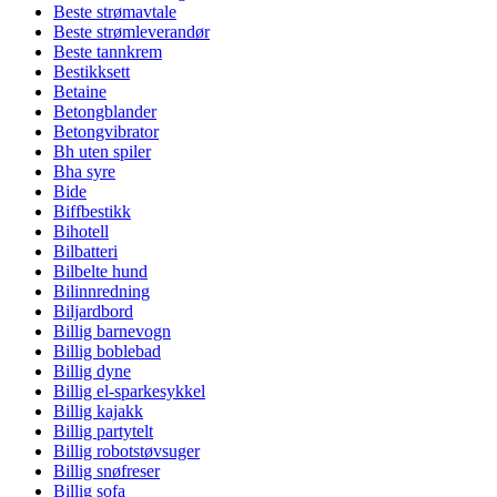
Beste strømavtale
Beste strømleverandør
Beste tannkrem
Bestikksett
Betaine
Betongblander
Betongvibrator
Bh uten spiler
Bha syre
Bide
Biffbestikk
Bihotell
Bilbatteri
Bilbelte hund
Bilinnredning
Biljardbord
Billig barnevogn
Billig boblebad
Billig dyne
Billig el-sparkesykkel
Billig kajakk
Billig partytelt
Billig robotstøvsuger
Billig snøfreser
Billig sofa