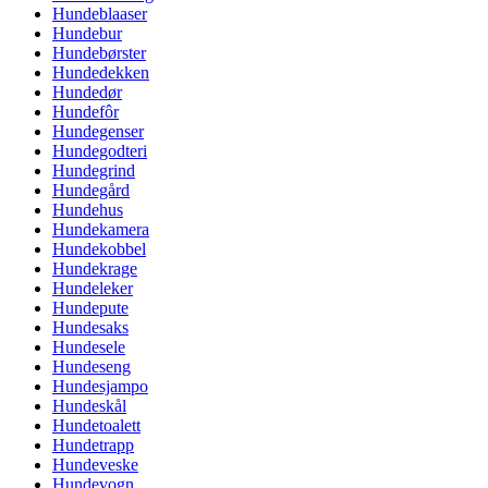
Hundeblaaser
Hundebur
Hundebørster
Hundedekken
Hundedør
Hundefôr
Hundegenser
Hundegodteri
Hundegrind
Hundegård
Hundehus
Hundekamera
Hundekobbel
Hundekrage
Hundeleker
Hundepute
Hundesaks
Hundesele
Hundeseng
Hundesjampo
Hundeskål
Hundetoalett
Hundetrapp
Hundeveske
Hundevogn