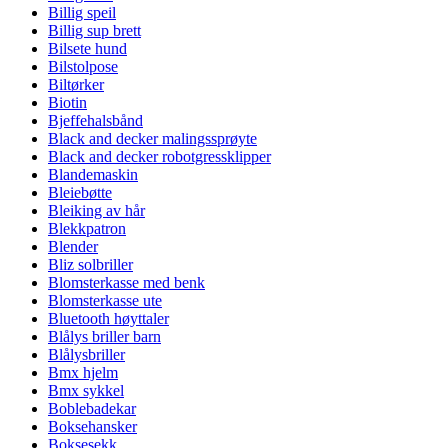
Billig speil
Billig sup brett
Bilsete hund
Bilstolpose
Biltørker
Biotin
Bjeffehalsbånd
Black and decker malingssprøyte
Black and decker robotgressklipper
Blandemaskin
Bleiebøtte
Bleiking av hår
Blekkpatron
Blender
Bliz solbriller
Blomsterkasse med benk
Blomsterkasse ute
Bluetooth høyttaler
Blålys briller barn
Blålysbriller
Bmx hjelm
Bmx sykkel
Boblebadekar
Boksehansker
Boksesekk