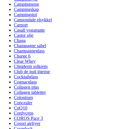
Campingseng
Campingskap
Campingstol
Cannondale elsykkel
Carport
Casall yogamatte
Castor olje
Chaga
Champagne sabel
Champagneglass
Charge 6
Clear Whey
Cliniderm solkrem
Club de nuit intense
Cocktailglass
Cognacglass
Collagen plus
Collagen tabletter
Colostrum
Concealer
CoQ10
Cordyceps
COROS Pace 3
Cosori airfryer
Coverlock