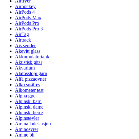
Airfryer
Airhockey
AirPods 4
AirPods Max
AirPods Pro
AirPods Pro 3
AirTag
Airtrack
Ais sender
Akevitt glass
Akkumulatortank
Akustisk gitar
Akvarium
Alafosslopi garn
Alfa pizzaovner
Alko snøfres
Alkometer test
Alpha gpc
Alpinski barn
Alpinski dame
Alpinski herre
Alpinstøvler
Amina ladestasjon
Aminosyrer
Amme bh