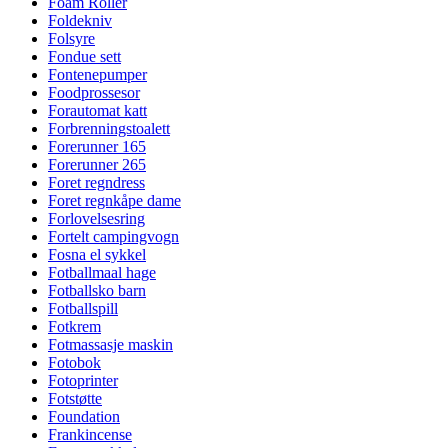
Foam Roller
Foldekniv
Folsyre
Fondue sett
Fontenepumper
Foodprossesor
Forautomat katt
Forbrenningstoalett
Forerunner 165
Forerunner 265
Foret regndress
Foret regnkåpe dame
Forlovelsesring
Fortelt campingvogn
Fosna el sykkel
Fotballmaal hage
Fotballsko barn
Fotballspill
Fotkrem
Fotmassasje maskin
Fotobok
Fotoprinter
Fotstøtte
Foundation
Frankincense