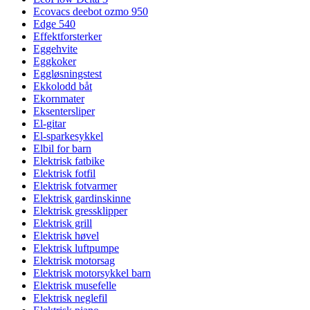
Ecovacs deebot ozmo 950
Edge 540
Effektforsterker
Eggehvite
Eggkoker
Eggløsningstest
Ekkolodd båt
Ekornmater
Eksentersliper
El-gitar
El-sparkesykkel
Elbil for barn
Elektrisk fatbike
Elektrisk fotfil
Elektrisk fotvarmer
Elektrisk gardinskinne
Elektrisk gressklipper
Elektrisk grill
Elektrisk høvel
Elektrisk luftpumpe
Elektrisk motorsag
Elektrisk motorsykkel barn
Elektrisk musefelle
Elektrisk neglefil