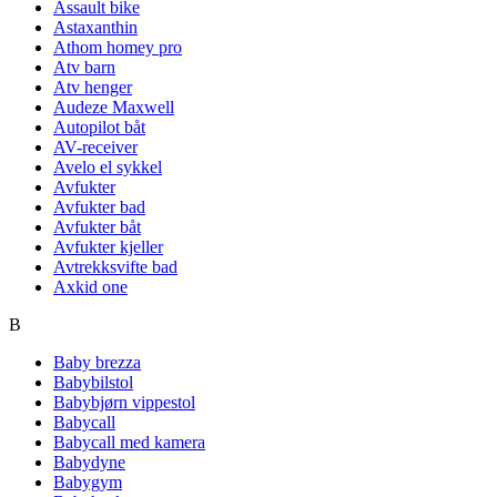
Assault bike
Astaxanthin
Athom homey pro
Atv barn
Atv henger
Audeze Maxwell
Autopilot båt
AV-receiver
Avelo el sykkel
Avfukter
Avfukter bad
Avfukter båt
Avfukter kjeller
Avtrekksvifte bad
Axkid one
B
Baby brezza
Babybilstol
Babybjørn vippestol
Babycall
Babycall med kamera
Babydyne
Babygym