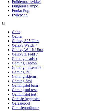
Fulldempet sykkel
Fungoral sjampo
Funko Pop
Fyllepenn
G
Gaba
Gainer
Galaxy S25 Ultra
Galaxy Watch 7
Galaxy Watch Ultra
Galaxy Z Fold 7
Gaming headset
Gaming Laptop
Gaming musematte
Gaming PC
Gaming skjerm
Gaming Stol
Gamingstol barn
Gamingstol rosa
Gamingstol test
Garasje byggesett
Garasjeport
Garasjeportåpner