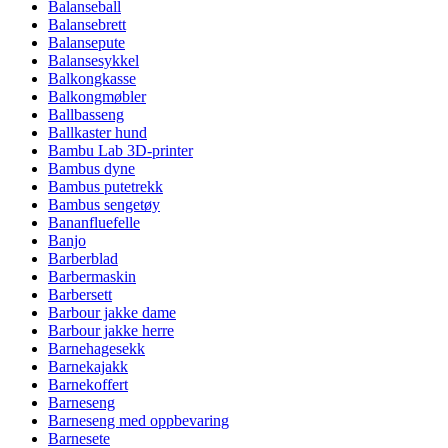
Balanseball
Balansebrett
Balansepute
Balansesykkel
Balkongkasse
Balkongmøbler
Ballbasseng
Ballkaster hund
Bambu Lab 3D-printer
Bambus dyne
Bambus putetrekk
Bambus sengetøy
Bananfluefelle
Banjo
Barberblad
Barbermaskin
Barbersett
Barbour jakke dame
Barbour jakke herre
Barnehagesekk
Barnekajakk
Barnekoffert
Barneseng
Barneseng med oppbevaring
Barnesete