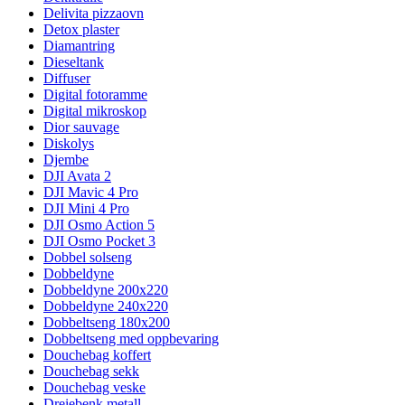
Delivita pizzaovn
Detox plaster
Diamantring
Dieseltank
Diffuser
Digital fotoramme
Digital mikroskop
Dior sauvage
Diskolys
Djembe
DJI Avata 2
DJI Mavic 4 Pro
DJI Mini 4 Pro
DJI Osmo Action 5
DJI Osmo Pocket 3
Dobbel solseng
Dobbeldyne
Dobbeldyne 200x220
Dobbeldyne 240x220
Dobbeltseng 180x200
Dobbeltseng med oppbevaring
Douchebag koffert
Douchebag sekk
Douchebag veske
Dreiebenk metall