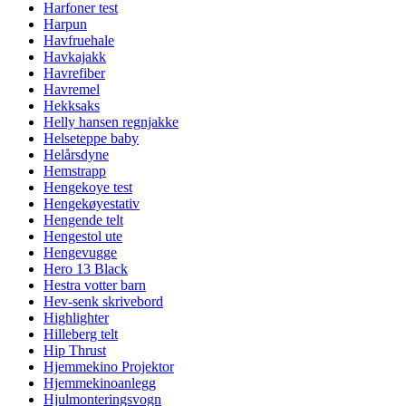
Harfoner test
Harpun
Havfruehale
Havkajakk
Havrefiber
Havremel
Hekksaks
Helly hansen regnjakke
Helseteppe baby
Helårsdyne
Hemstrapp
Hengekoye test
Hengekøyestativ
Hengende telt
Hengestol ute
Hengevugge
Hero 13 Black
Hestra votter barn
Hev-senk skrivebord
Highlighter
Hilleberg telt
Hip Thrust
Hjemmekino Projektor
Hjemmekinoanlegg
Hjulmonteringsvogn