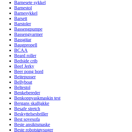
Barnesete sykkel
Barnestol
Barnesykkel
Barsett
Barstoler
Bassengpumpe
Bassengvarmer
Bassgitar
Baugpropell
BCAA
Beard roller
Bedside crib
Beef Jerky
Beer pong bord
Beitepusser
Bellyboat
Beltestol
Benkebereder
Benkoppvaskmaskin test
Bergans skalljakke
Besafe stretch
Beskyttelsesbriller
Best sovesofa
Beste ansiktsmaske
Beste robotstøvsuger