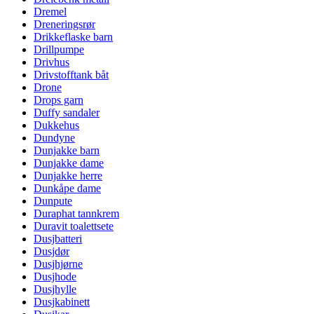
Dremel
Dreneringsrør
Drikkeflaske barn
Drillpumpe
Drivhus
Drivstofftank båt
Drone
Drops garn
Duffy sandaler
Dukkehus
Dundyne
Dunjakke barn
Dunjakke dame
Dunjakke herre
Dunkåpe dame
Dunpute
Duraphat tannkrem
Duravit toalettsete
Dusjbatteri
Dusjdør
Dusjhjørne
Dusjhode
Dusjhylle
Dusjkabinett