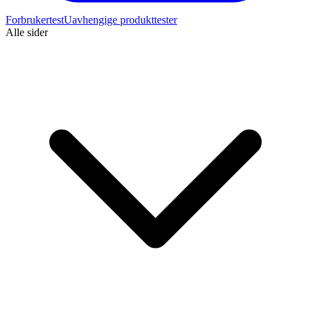
Forbrukertest
Uavhengige produkttester
Alle sider