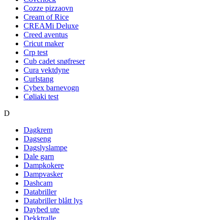
Cozze pizzaovn
Cream of Rice
CREAMi Deluxe
Creed aventus
Cricut maker
Crp test
Cub cadet snøfreser
Cura vektdyne
Curlstang
Cybex barnevogn
Cøliaki test
D
Dagkrem
Dagseng
Dagslyslampe
Dale garn
Dampkokere
Dampvasker
Dashcam
Databriller
Databriller blått lys
Daybed ute
Dekktralle