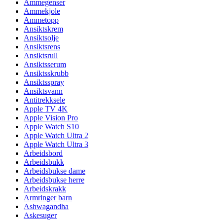
Ammegenser
Ammekjole
Ammetopp
Ansiktskrem
Ansiktsolje
Ansiktsrens
Ansiktsrull
Ansiktsserum
Ansiktsskrubb
Ansiktsspray
Ansiktsvann
Antitrekksele
Apple TV 4K
Apple Vision Pro
Apple Watch S10
Apple Watch Ultra 2
Apple Watch Ultra 3
Arbeidsbord
Arbeidsbukk
Arbeidsbukse dame
Arbeidsbukse herre
Arbeidskrakk
Armringer barn
Ashwagandha
Askesuger