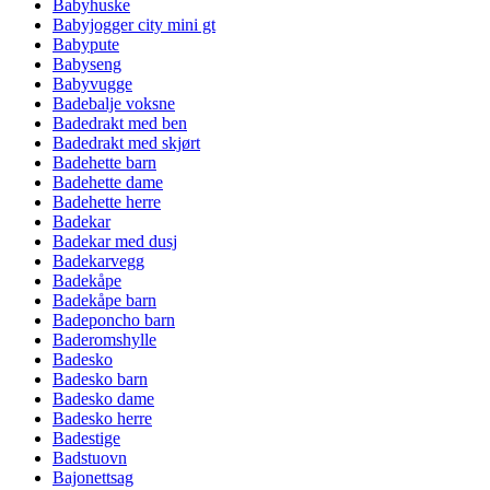
Babyhuske
Babyjogger city mini gt
Babypute
Babyseng
Babyvugge
Badebalje voksne
Badedrakt med ben
Badedrakt med skjørt
Badehette barn
Badehette dame
Badehette herre
Badekar
Badekar med dusj
Badekarvegg
Badekåpe
Badekåpe barn
Badeponcho barn
Baderomshylle
Badesko
Badesko barn
Badesko dame
Badesko herre
Badestige
Badstuovn
Bajonettsag