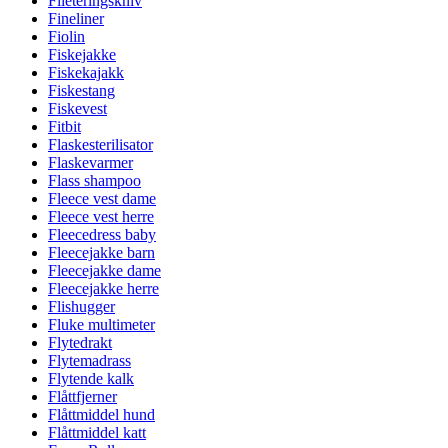
Fileteringskniv
Fineliner
Fiolin
Fiskejakke
Fiskekajakk
Fiskestang
Fiskevest
Fitbit
Flaskesterilisator
Flaskevarmer
Flass shampoo
Fleece vest dame
Fleece vest herre
Fleecedress baby
Fleecejakke barn
Fleecejakke dame
Fleecejakke herre
Flishugger
Fluke multimeter
Flytedrakt
Flytemadrass
Flytende kalk
Flåttfjerner
Flåttmiddel hund
Flåttmiddel katt