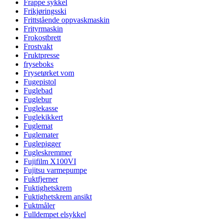
Frappe sykkel
Frikjøringsski
Frittstående oppvaskmaskin
Frityrmaskin
Frokostbrett
Frostvakt
Fruktpresse
fryseboks
Frysetørket vom
Fugepistol
Fuglebad
Fuglebur
Fuglekasse
Fuglekikkert
Fuglemat
Fuglemater
Fuglepigger
Fugleskremmer
Fujifilm X100VI
Fujitsu varmepumpe
Fuktfjerner
Fuktighetskrem
Fuktighetskrem ansikt
Fuktmåler
Fulldempet elsykkel