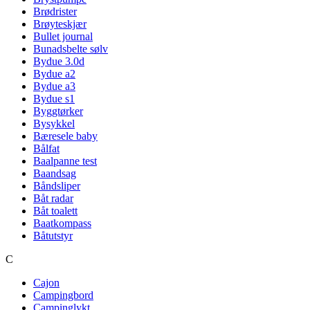
Brødrister
Brøyteskjær
Bullet journal
Bunadsbelte sølv
Bydue 3.0d
Bydue a2
Bydue a3
Bydue s1
Byggtørker
Bysykkel
Bæresele baby
Bålfat
Baalpanne test
Baandsag
Båndsliper
Båt radar
Båt toalett
Baatkompass
Båtutstyr
C
Cajon
Campingbord
Campinglykt