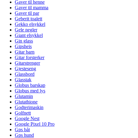
Gaver til henne
Gaver til mamma
Gaver til par
Geberit toalett
Gekko elsykkel
Gele negler
Giant elsykkel
Gin glass
Gipsheis
Gitar barn
Gitar forsterker
Gitarstrenger
Gjesteseng
Glassbord
Glasstak
Globus barskap
Globus med lys
Glutamin
Glutathione
Godterimaskin
Golfnett
Google Nest
Google Pixel 10 Pro
Gps båt
Gps hund