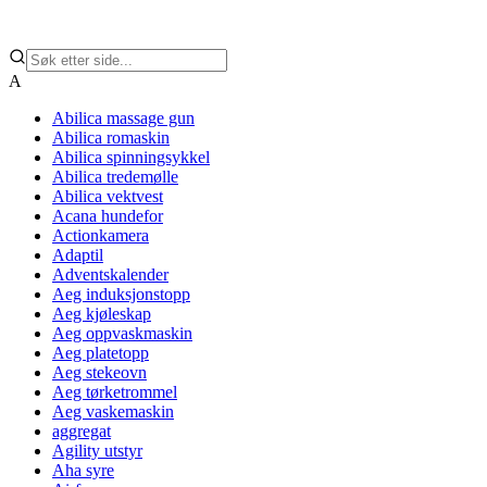
A
Abilica massage gun
Abilica romaskin
Abilica spinningsykkel
Abilica tredemølle
Abilica vektvest
Acana hundefor
Actionkamera
Adaptil
Adventskalender
Aeg induksjonstopp
Aeg kjøleskap
Aeg oppvaskmaskin
Aeg platetopp
Aeg stekeovn
Aeg tørketrommel
Aeg vaskemaskin
aggregat
Agility utstyr
Aha syre