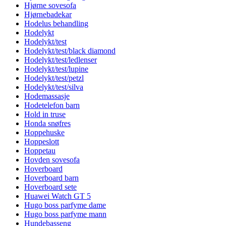
Hjørne sovesofa
Hjørnebadekar
Hodelus behandling
Hodelykt
Hodelykt/test
Hodelykt/test/black diamond
Hodelykt/test/ledlenser
Hodelykt/test/lupine
Hodelykt/test/petzl
Hodelykt/test/silva
Hodemassasje
Hodetelefon barn
Hold in truse
Honda snøfres
Hoppehuske
Hoppeslott
Hoppetau
Hovden sovesofa
Hoverboard
Hoverboard barn
Hoverboard sete
Huawei Watch GT 5
Hugo boss parfyme dame
Hugo boss parfyme mann
Hundebasseng