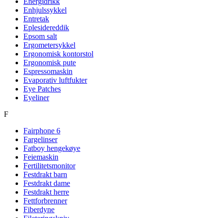
Energidrikk
Enhjulssykkel
Entretak
Eplesidereddik
Epsom salt
Ergometersykkel
Ergonomisk kontorstol
Ergonomisk pute
Espressomaskin
Evaporativ luftfukter
Eye Patches
Eyeliner
F
Fairphone 6
Fargelinser
Fatboy hengekøye
Feiemaskin
Fertilitetsmonitor
Festdrakt barn
Festdrakt dame
Festdrakt herre
Fettforbrenner
Fiberdyne