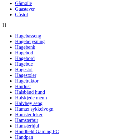
Gåmølle
Gaastaver
Gåstol
H
Hagebasseng
Hagebelysning
Hagebenk
Hagebod
Hagebord
Hagebue
Hagestol
Hagestoler
Hagetraktor
Hairlust
Halsbånd hund
Halskjede menn
Halvhøy seng
Hamax sykkelvogn
Hamster leker
Hamsterbur
Hamsterhjul
Handheld Gaming PC
Handpan