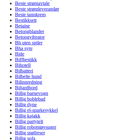
Beste strømavtale
Beste strømleverandør
Beste tannkrem
Bestikksett
Betaine
Betongblander
Betongvibrator
Bh uten spiler
Bha syre
Bide
Biffbestikk
Bihotell
Bilbatteri
Bilbelte hund
Bilinnredning
Biljardbord
Billig barnevogn
Billig boblebad
Billig dyne
Billig el-sparkesykkel
Billig kajakk
Billig partytelt
Billig robotstøvsuger
Billig snøfreser
Billig sofa