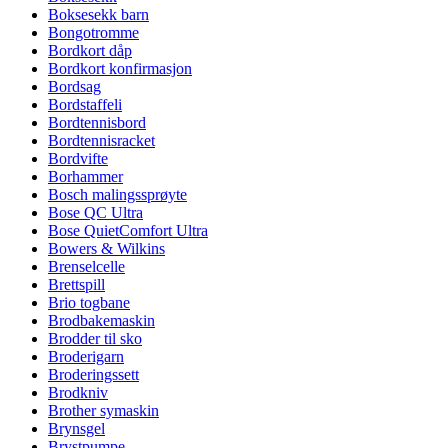
Boksesekk barn
Bongotromme
Bordkort dåp
Bordkort konfirmasjon
Bordsag
Bordstaffeli
Bordtennisbord
Bordtennisracket
Bordvifte
Borhammer
Bosch malingssprøyte
Bose QC Ultra
Bose QuietComfort Ultra
Bowers & Wilkins
Brenselcelle
Brettspill
Brio togbane
Brodbakemaskin
Brodder til sko
Broderigarn
Broderingssett
Brodkniv
Brother symaskin
Brynsgel
Brystpumpe