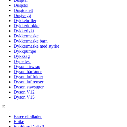
Dusjkar
Dusjstol
Dusjtoalett
Dusjvegg
Dykkebriller
Dykkerklokke
Dykkerlykt
Dykkermaske
Dykkermaske barn
Dykkermaske med styrke
Dykkpumpe
Dykksag
Dyne test
Dyson airwrap
Dyson hårføner
Dyson luftfukter
Dyson luftrenser
Dyson støvsuger
Dyson V12
Dyson V15
E
Easee elbillader
Ebike
EcoFlow Delta 3