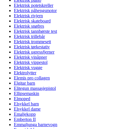
Elektrisk piano
Elektrisk potetskreller
Elektrisk påhengsmotor
Elektrisk rivjern
Elektrisk skateboard
Elektrisk snøfres
Elektrisk tannbørste test
Elektrisk trillebår
Elektrisk trommesett
Elektrisk tørkestativ
Elektrisk ugressfjerner
Elektrisk vinåpner
Elektrisk vippestol
Elektrisk vugge
Elektrolytter
Elemis pro collagen
Elgitar barn
Elitegun massasjepistol
Ellipsemaskin
Elmoped
Elsykkel barn
Elsykkel dame
Emaljekopp
Emberton II
Emmaljunga barnevogn