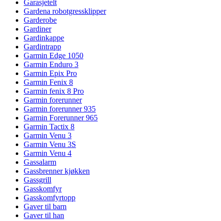
Garasjetelt
Gardena robotgressklipper
Garderobe
Gardiner
Gardinkappe
Gardintrapp
Garmin Edge 1050
Garmin Enduro 3
Garmin Epix Pro
Garmin Fenix 8
Garmin fenix 8 Pro
Garmin forerunner
Garmin forerunner 935
Garmin Forerunner 965
Garmin Tactix 8
Garmin Venu 3
Garmin Venu 3S
Garmin Venu 4
Gassalarm
Gassbrenner kjøkken
Gassgrill
Gasskomfyr
Gasskomfyrtopp
Gaver til barn
Gaver til han