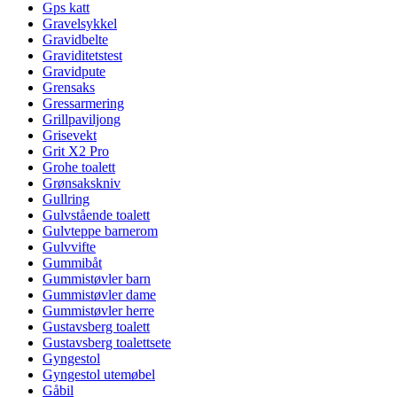
Gps katt
Gravelsykkel
Gravidbelte
Graviditetstest
Gravidpute
Grensaks
Gressarmering
Grillpaviljong
Grisevekt
Grit X2 Pro
Grohe toalett
Grønsakskniv
Gullring
Gulvstående toalett
Gulvteppe barnerom
Gulvvifte
Gummibåt
Gummistøvler barn
Gummistøvler dame
Gummistøvler herre
Gustavsberg toalett
Gustavsberg toalettsete
Gyngestol
Gyngestol utemøbel
Gåbil