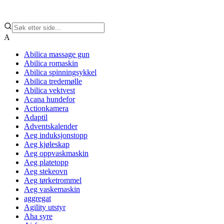
A
Abilica massage gun
Abilica romaskin
Abilica spinningsykkel
Abilica tredemølle
Abilica vektvest
Acana hundefor
Actionkamera
Adaptil
Adventskalender
Aeg induksjonstopp
Aeg kjøleskap
Aeg oppvaskmaskin
Aeg platetopp
Aeg stekeovn
Aeg tørketrommel
Aeg vaskemaskin
aggregat
Agility utstyr
Aha syre