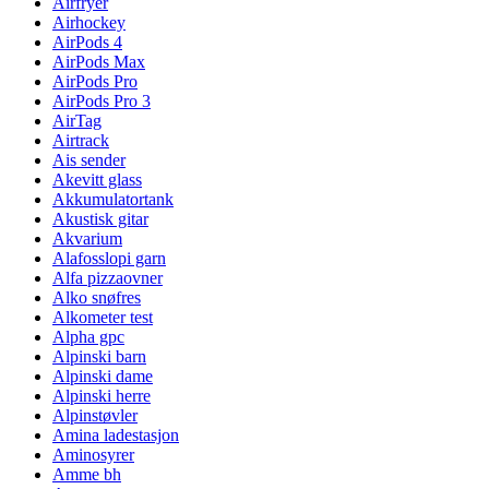
Airfryer
Airhockey
AirPods 4
AirPods Max
AirPods Pro
AirPods Pro 3
AirTag
Airtrack
Ais sender
Akevitt glass
Akkumulatortank
Akustisk gitar
Akvarium
Alafosslopi garn
Alfa pizzaovner
Alko snøfres
Alkometer test
Alpha gpc
Alpinski barn
Alpinski dame
Alpinski herre
Alpinstøvler
Amina ladestasjon
Aminosyrer
Amme bh