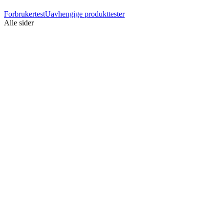
Forbrukertest
Uavhengige produkttester
Alle sider