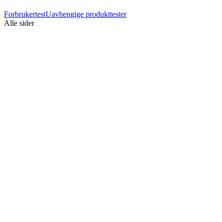
Forbrukertest
Uavhengige produkttester
Alle sider