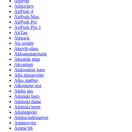
Airfryer
Airhockey
AirPods 4
AirPods Max
AirPods Pro
AirPods Pro 3
AirTag
Airtrack
Ais sender
Akevitt glass
Akkumulatortank
Akustisk gitar
Akvarium
Alafosslopi garn
Alfa pizzaovner
Alko snøfres
Alkometer test
Alpha gpc
Alpinski barn
Alpinski dame
Alpinski herre
Alpinstøvler
Amina ladestasjon
Aminosyrer
Amme bh