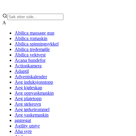
A
Abilica massage gun
Abilica romaskin
Abilica spinningsykkel
Abilica tredemølle
Abilica vektvest
Acana hundefor
Actionkamera
Adaptil
Adventskalender
Aeg induksjonstopp
Aeg kjøleskap
Aeg oppvaskmaskin
Aeg platetopp
Aeg stekeovn
Aeg tørketrommel
Aeg vaskemaskin
aggregat
Agility utstyr
Aha syre