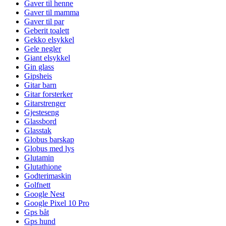
Gaver til henne
Gaver til mamma
Gaver til par
Geberit toalett
Gekko elsykkel
Gele negler
Giant elsykkel
Gin glass
Gipsheis
Gitar barn
Gitar forsterker
Gitarstrenger
Gjesteseng
Glassbord
Glasstak
Globus barskap
Globus med lys
Glutamin
Glutathione
Godterimaskin
Golfnett
Google Nest
Google Pixel 10 Pro
Gps båt
Gps hund