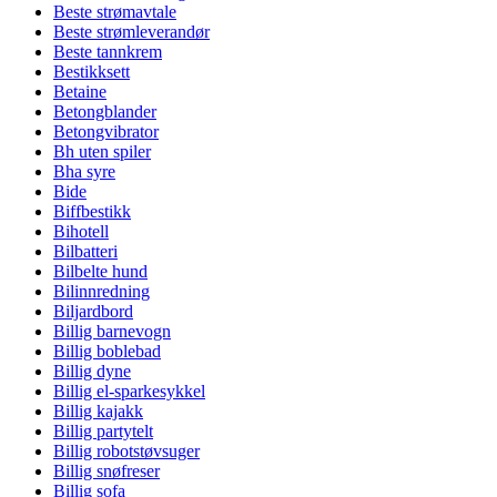
Beste strømavtale
Beste strømleverandør
Beste tannkrem
Bestikksett
Betaine
Betongblander
Betongvibrator
Bh uten spiler
Bha syre
Bide
Biffbestikk
Bihotell
Bilbatteri
Bilbelte hund
Bilinnredning
Biljardbord
Billig barnevogn
Billig boblebad
Billig dyne
Billig el-sparkesykkel
Billig kajakk
Billig partytelt
Billig robotstøvsuger
Billig snøfreser
Billig sofa