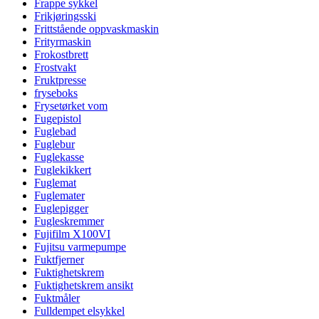
Frappe sykkel
Frikjøringsski
Frittstående oppvaskmaskin
Frityrmaskin
Frokostbrett
Frostvakt
Fruktpresse
fryseboks
Frysetørket vom
Fugepistol
Fuglebad
Fuglebur
Fuglekasse
Fuglekikkert
Fuglemat
Fuglemater
Fuglepigger
Fugleskremmer
Fujifilm X100VI
Fujitsu varmepumpe
Fuktfjerner
Fuktighetskrem
Fuktighetskrem ansikt
Fuktmåler
Fulldempet elsykkel