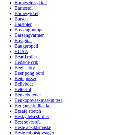
Barnesete sykkel
Barnestol
Barnesykkel
Barsett
Barstoler
Bassengpumpe
Bassengvarmer
Bassgitar
Baugpropell
BCAA
Beard roller
Bedside crib
Beef Jerky
Beer pong bord
Beitepusser
Bellyboat
Beltestol
Benkebereder
Benkoppvaskmaskin test
Bergans skalljakke
Besafe stretch
Beskyttelsesbriller
Best sovesofa
Beste ansiktsmaske
Beste robotstøvsuger