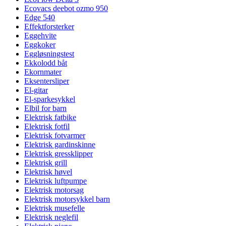
Ecovacs deebot ozmo 950
Edge 540
Effektforsterker
Eggehvite
Eggkoker
Eggløsningstest
Ekkolodd båt
Ekornmater
Eksentersliper
El-gitar
El-sparkesykkel
Elbil for barn
Elektrisk fatbike
Elektrisk fotfil
Elektrisk fotvarmer
Elektrisk gardinskinne
Elektrisk gressklipper
Elektrisk grill
Elektrisk høvel
Elektrisk luftpumpe
Elektrisk motorsag
Elektrisk motorsykkel barn
Elektrisk musefelle
Elektrisk neglefil