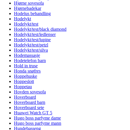
Hjørne sovesofa
Hjørnebadekar
Hodelus behandling
Hodelykt
Hodelykt/test
Hodelykt/test/black diamond
Hodelykt/test/ledlenser
Hodelykt/test/lupine
Hodelykt/test/petzl
Hodelykt/test/silva
Hodemassasje
Hodetelefon barn
Hold in truse
Honda snøfres
Hoppehuske
Hoppeslott
Hoppetau
Hovden sovesofa
Hoverboard
Hoverboard barn
Hoverboard sete
Huawei Watch GT 5
Hugo boss parfyme dame
Hugo boss parfyme mann
Hundebasseng