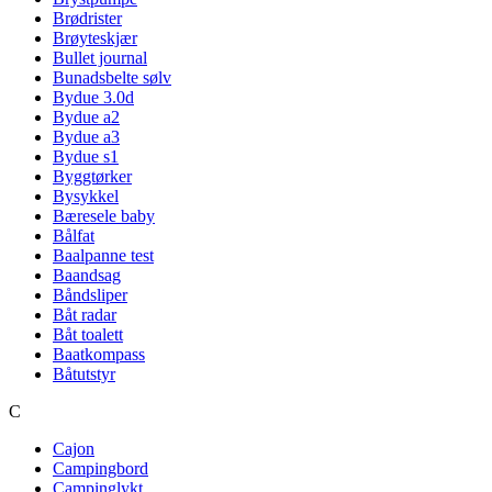
Brødrister
Brøyteskjær
Bullet journal
Bunadsbelte sølv
Bydue 3.0d
Bydue a2
Bydue a3
Bydue s1
Byggtørker
Bysykkel
Bæresele baby
Bålfat
Baalpanne test
Baandsag
Båndsliper
Båt radar
Båt toalett
Baatkompass
Båtutstyr
C
Cajon
Campingbord
Campinglykt