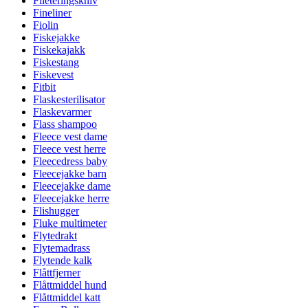
Fileteringskniv
Fineliner
Fiolin
Fiskejakke
Fiskekajakk
Fiskestang
Fiskevest
Fitbit
Flaskesterilisator
Flaskevarmer
Flass shampoo
Fleece vest dame
Fleece vest herre
Fleecedress baby
Fleecejakke barn
Fleecejakke dame
Fleecejakke herre
Flishugger
Fluke multimeter
Flytedrakt
Flytemadrass
Flytende kalk
Flåttfjerner
Flåttmiddel hund
Flåttmiddel katt