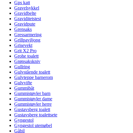
Gps katt
Gravelsykkel
Gravidbelte
Graviditetstest
Gravidpute
Grensaks
Gressarmering
Grillpaviljong
Grisevekt
Grit X2 Pro
Grohe toalett
Grønsakskniv
Gullring
Gulvstående toalett
Gulvteppe barnerom
Gulvvifte
Gummibåt
Gummistøvler barn
Gummistøvler dame
Gummistøvler herre
Gustavsberg toalett
Gustavsberg toalettsete
Gyngestol
Gyngestol utemøbel
Gåbil