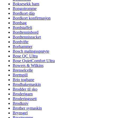
Boksesekk barn
Bongotromme
Bordkort dåp
Bordkort konfirmasjon
Bordsag
Bordstaffeli
Bordtennisbord
Bordtennisracket
Bordvifte
Borhammer
Bosch malingssprøyte
Bose QC Ultra
Bose QuietComfort Ultra
Bowers & Wilkins
Brenselcelle
Brettspill
Brio togbane
Brodbakemaskin
Brodder til sko
Broderigarn
Broderingssett
Brodkniv
Brother symaskin
Brynsgel
Brystpumpe