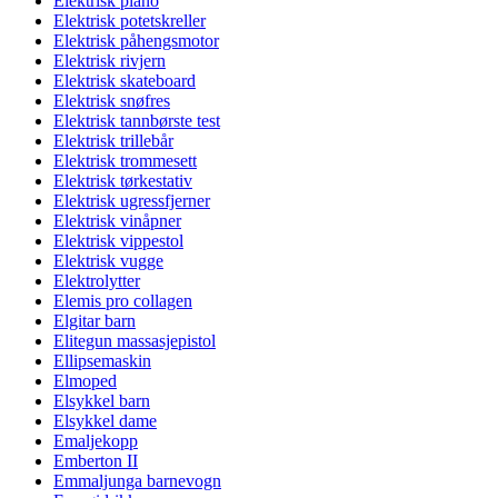
Elektrisk piano
Elektrisk potetskreller
Elektrisk påhengsmotor
Elektrisk rivjern
Elektrisk skateboard
Elektrisk snøfres
Elektrisk tannbørste test
Elektrisk trillebår
Elektrisk trommesett
Elektrisk tørkestativ
Elektrisk ugressfjerner
Elektrisk vinåpner
Elektrisk vippestol
Elektrisk vugge
Elektrolytter
Elemis pro collagen
Elgitar barn
Elitegun massasjepistol
Ellipsemaskin
Elmoped
Elsykkel barn
Elsykkel dame
Emaljekopp
Emberton II
Emmaljunga barnevogn