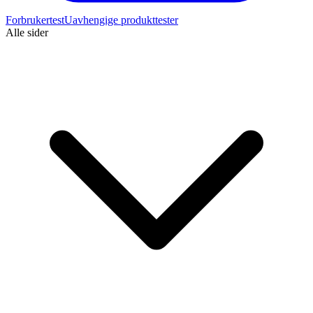
Forbrukertest
Uavhengige produkttester
Alle sider