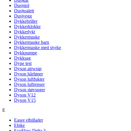
Dusjkar
Dusjstol
Dusjtoalett
Dusjvegg
Dykkebriller
Dykkerklokke
Dykkerlykt
Dykkermaske
Dykkermaske barn
Dykkermaske med styrke
Dykkpumpe
Dykksag
Dyne test
Dyson airwrap
Dyson hårføner
Dyson luftfukter
Dyson luftrenser
Dyson støvsuger
Dyson V12
Dyson V15
E
Easee elbillader
Ebike
EcoFlow Delta 3