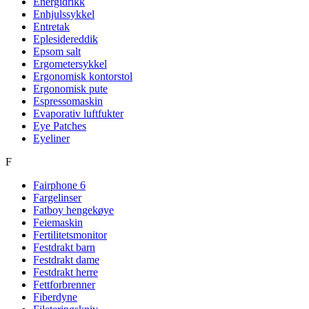
Energidrikk
Enhjulssykkel
Entretak
Eplesidereddik
Epsom salt
Ergometersykkel
Ergonomisk kontorstol
Ergonomisk pute
Espressomaskin
Evaporativ luftfukter
Eye Patches
Eyeliner
F
Fairphone 6
Fargelinser
Fatboy hengekøye
Feiemaskin
Fertilitetsmonitor
Festdrakt barn
Festdrakt dame
Festdrakt herre
Fettforbrenner
Fiberdyne