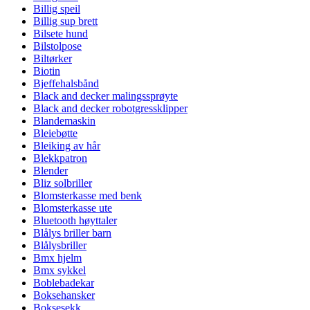
Billig speil
Billig sup brett
Bilsete hund
Bilstolpose
Biltørker
Biotin
Bjeffehalsbånd
Black and decker malingssprøyte
Black and decker robotgressklipper
Blandemaskin
Bleiebøtte
Bleiking av hår
Blekkpatron
Blender
Bliz solbriller
Blomsterkasse med benk
Blomsterkasse ute
Bluetooth høyttaler
Blålys briller barn
Blålysbriller
Bmx hjelm
Bmx sykkel
Boblebadekar
Boksehansker
Boksesekk