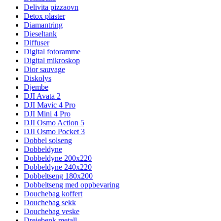
Delivita pizzaovn
Detox plaster
Diamantring
Dieseltank
Diffuser
Digital fotoramme
Digital mikroskop
Dior sauvage
Diskolys
Djembe
DJI Avata 2
DJI Mavic 4 Pro
DJI Mini 4 Pro
DJI Osmo Action 5
DJI Osmo Pocket 3
Dobbel solseng
Dobbeldyne
Dobbeldyne 200x220
Dobbeldyne 240x220
Dobbeltseng 180x200
Dobbeltseng med oppbevaring
Douchebag koffert
Douchebag sekk
Douchebag veske
Dreiebenk metall