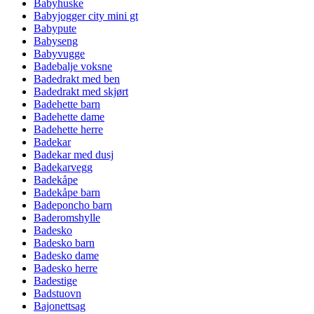
Babyhuske
Babyjogger city mini gt
Babypute
Babyseng
Babyvugge
Badebalje voksne
Badedrakt med ben
Badedrakt med skjørt
Badehette barn
Badehette dame
Badehette herre
Badekar
Badekar med dusj
Badekarvegg
Badekåpe
Badekåpe barn
Badeponcho barn
Baderomshylle
Badesko
Badesko barn
Badesko dame
Badesko herre
Badestige
Badstuovn
Bajonettsag