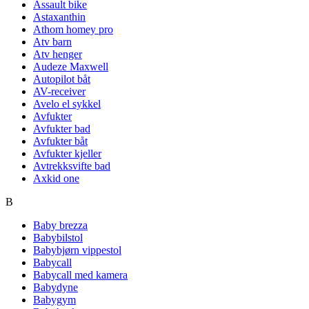
Assault bike
Astaxanthin
Athom homey pro
Atv barn
Atv henger
Audeze Maxwell
Autopilot båt
AV-receiver
Avelo el sykkel
Avfukter
Avfukter bad
Avfukter båt
Avfukter kjeller
Avtrekksvifte bad
Axkid one
B
Baby brezza
Babybilstol
Babybjørn vippestol
Babycall
Babycall med kamera
Babydyne
Babygym