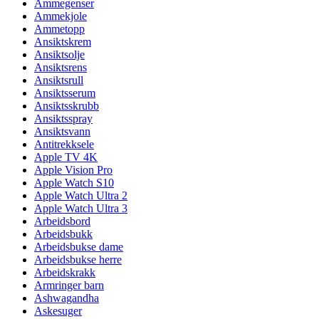
Ammegenser
Ammekjole
Ammetopp
Ansiktskrem
Ansiktsolje
Ansiktsrens
Ansiktsrull
Ansiktsserum
Ansiktsskrubb
Ansiktsspray
Ansiktsvann
Antitrekksele
Apple TV 4K
Apple Vision Pro
Apple Watch S10
Apple Watch Ultra 2
Apple Watch Ultra 3
Arbeidsbord
Arbeidsbukk
Arbeidsbukse dame
Arbeidsbukse herre
Arbeidskrakk
Armringer barn
Ashwagandha
Askesuger