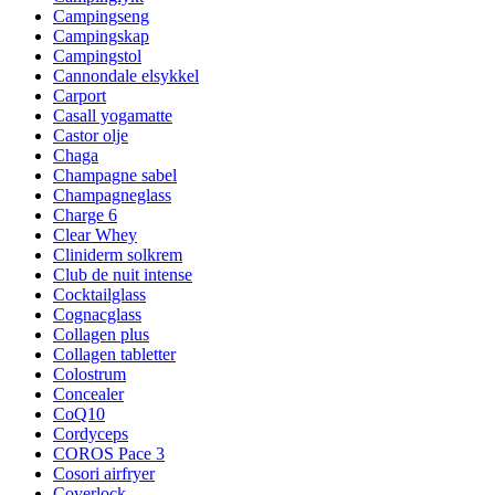
Campingseng
Campingskap
Campingstol
Cannondale elsykkel
Carport
Casall yogamatte
Castor olje
Chaga
Champagne sabel
Champagneglass
Charge 6
Clear Whey
Cliniderm solkrem
Club de nuit intense
Cocktailglass
Cognacglass
Collagen plus
Collagen tabletter
Colostrum
Concealer
CoQ10
Cordyceps
COROS Pace 3
Cosori airfryer
Coverlock