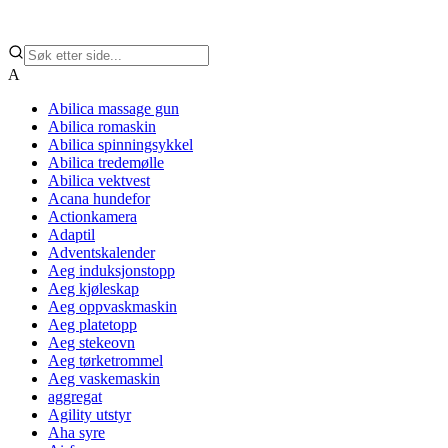
A
Abilica massage gun
Abilica romaskin
Abilica spinningsykkel
Abilica tredemølle
Abilica vektvest
Acana hundefor
Actionkamera
Adaptil
Adventskalender
Aeg induksjonstopp
Aeg kjøleskap
Aeg oppvaskmaskin
Aeg platetopp
Aeg stekeovn
Aeg tørketrommel
Aeg vaskemaskin
aggregat
Agility utstyr
Aha syre