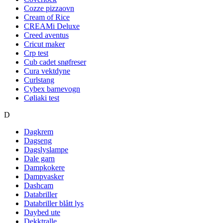
Cozze pizzaovn
Cream of Rice
CREAMi Deluxe
Creed aventus
Cricut maker
Crp test
Cub cadet snøfreser
Cura vektdyne
Curlstang
Cybex barnevogn
Cøliaki test
D
Dagkrem
Dagseng
Dagslyslampe
Dale garn
Dampkokere
Dampvasker
Dashcam
Databriller
Databriller blått lys
Daybed ute
Dekktralle