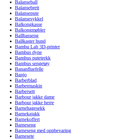
Balanseball
Balansebrett
Balansepute
Balansesykkel
Balkongkasse
Balkongmøbler
Ballbasseng
Ballkaster hund
Bambu Lab 3D-printer
Bambus dyne
Bambus putetrekk
Bambus sengetøy
Bananfluefelle
Banjo
Barberblad
Barbermaskin
Barbersett
Barbour jakke dame
Barbour jakke herre
Barnehagesekk
Barnekajakk
Barnekoffert
Barneseng
Barneseng med oppbevaring
Barnesete