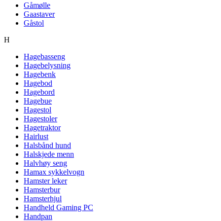
Gåmølle
Gaastaver
Gåstol
H
Hagebasseng
Hagebelysning
Hagebenk
Hagebod
Hagebord
Hagebue
Hagestol
Hagestoler
Hagetraktor
Hairlust
Halsbånd hund
Halskjede menn
Halvhøy seng
Hamax sykkelvogn
Hamster leker
Hamsterbur
Hamsterhjul
Handheld Gaming PC
Handpan