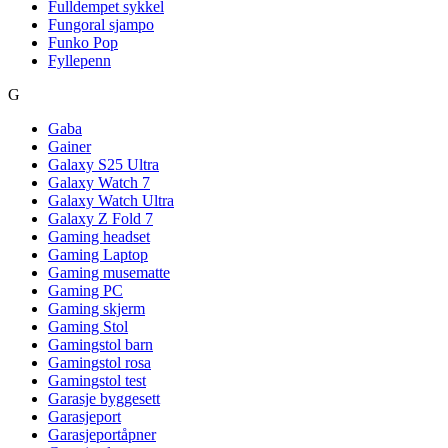
Fulldempet sykkel
Fungoral sjampo
Funko Pop
Fyllepenn
G
Gaba
Gainer
Galaxy S25 Ultra
Galaxy Watch 7
Galaxy Watch Ultra
Galaxy Z Fold 7
Gaming headset
Gaming Laptop
Gaming musematte
Gaming PC
Gaming skjerm
Gaming Stol
Gamingstol barn
Gamingstol rosa
Gamingstol test
Garasje byggesett
Garasjeport
Garasjeportåpner