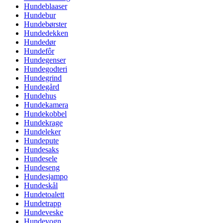
Hundeblaaser
Hundebur
Hundebørster
Hundedekken
Hundedør
Hundefôr
Hundegenser
Hundegodteri
Hundegrind
Hundegård
Hundehus
Hundekamera
Hundekobbel
Hundekrage
Hundeleker
Hundepute
Hundesaks
Hundesele
Hundeseng
Hundesjampo
Hundeskål
Hundetoalett
Hundetrapp
Hundeveske
Hundevogn