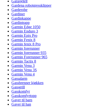
Garasjetelt
Gardena robotgressklipper
Garderobe
Gardiner
Gardinkappe
Gardintrapp
Garmin Edge 1050
Garmin Enduro 3
Garmin Epix Pro
Garmin Fenix 8
Garmin fenix 8 Pro
Garmin forerunner
Garmin forerunner 935
Garmin Forerunner 965
Garmin Tactix 8
Garmin Venu 3
Garmin Venu 3S
Garmin Venu 4
Gassalarm
Gassbrenner kjøkken
Gassgrill
Gasskomfyr
Gasskomfyrtopp
Gaver til barn
Gaver til han