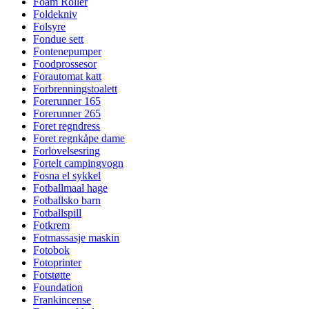
Foam Roller
Foldekniv
Folsyre
Fondue sett
Fontenepumper
Foodprossesor
Forautomat katt
Forbrenningstoalett
Forerunner 165
Forerunner 265
Foret regndress
Foret regnkåpe dame
Forlovelsesring
Fortelt campingvogn
Fosna el sykkel
Fotballmaal hage
Fotballsko barn
Fotballspill
Fotkrem
Fotmassasje maskin
Fotobok
Fotoprinter
Fotstøtte
Foundation
Frankincense