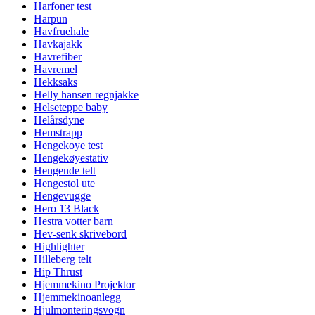
Harfoner test
Harpun
Havfruehale
Havkajakk
Havrefiber
Havremel
Hekksaks
Helly hansen regnjakke
Helseteppe baby
Helårsdyne
Hemstrapp
Hengekoye test
Hengekøyestativ
Hengende telt
Hengestol ute
Hengevugge
Hero 13 Black
Hestra votter barn
Hev-senk skrivebord
Highlighter
Hilleberg telt
Hip Thrust
Hjemmekino Projektor
Hjemmekinoanlegg
Hjulmonteringsvogn