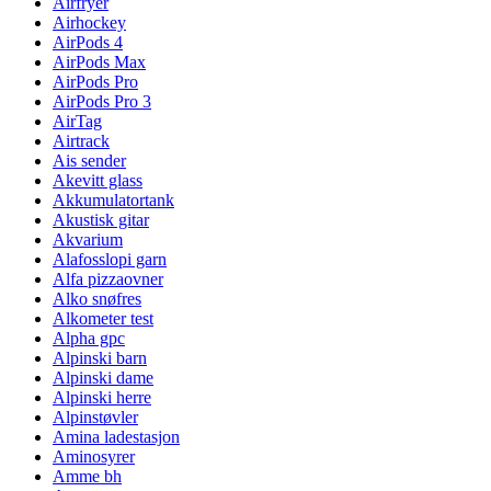
Airfryer
Airhockey
AirPods 4
AirPods Max
AirPods Pro
AirPods Pro 3
AirTag
Airtrack
Ais sender
Akevitt glass
Akkumulatortank
Akustisk gitar
Akvarium
Alafosslopi garn
Alfa pizzaovner
Alko snøfres
Alkometer test
Alpha gpc
Alpinski barn
Alpinski dame
Alpinski herre
Alpinstøvler
Amina ladestasjon
Aminosyrer
Amme bh