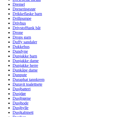
Dremel
Dreneringsrør
Drikkeflaske barn
Drillpumpe
Drivhus
Drivstofftank båt
Drone
Drops garn
Duffy sandaler
Dukkehus
Dundyne
Dunjakke barn
Dunjakke dame
Dunjakke herre
Dunkåpe dame
Dunpute
Duraphat tannkrem
Duravit toalettsete
Dusjbatteri
Dusjdør
Dusjhjørne
Dusjhode
Dusjhylle
Dusjkabinett