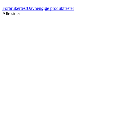
Forbrukertest
Uavhengige produkttester
Alle sider