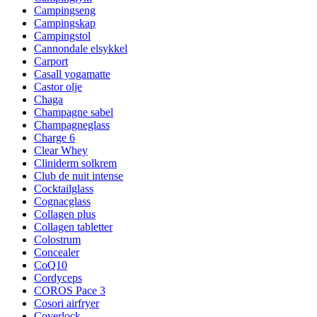
Campingseng
Campingskap
Campingstol
Cannondale elsykkel
Carport
Casall yogamatte
Castor olje
Chaga
Champagne sabel
Champagneglass
Charge 6
Clear Whey
Cliniderm solkrem
Club de nuit intense
Cocktailglass
Cognacglass
Collagen plus
Collagen tabletter
Colostrum
Concealer
CoQ10
Cordyceps
COROS Pace 3
Cosori airfryer
Coverlock