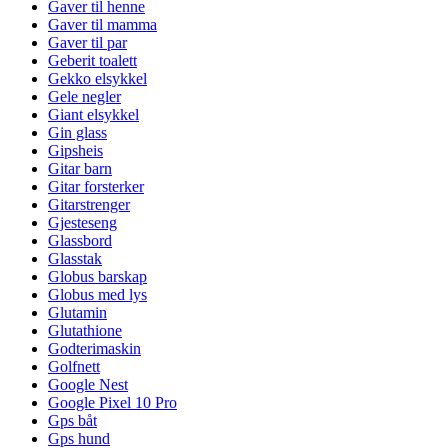
Gaver til henne
Gaver til mamma
Gaver til par
Geberit toalett
Gekko elsykkel
Gele negler
Giant elsykkel
Gin glass
Gipsheis
Gitar barn
Gitar forsterker
Gitarstrenger
Gjesteseng
Glassbord
Glasstak
Globus barskap
Globus med lys
Glutamin
Glutathione
Godterimaskin
Golfnett
Google Nest
Google Pixel 10 Pro
Gps båt
Gps hund