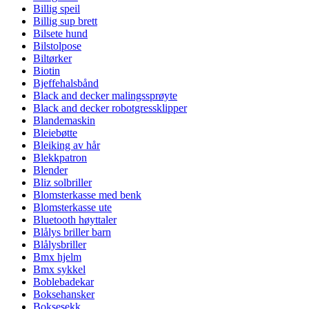
Billig speil
Billig sup brett
Bilsete hund
Bilstolpose
Biltørker
Biotin
Bjeffehalsbånd
Black and decker malingssprøyte
Black and decker robotgressklipper
Blandemaskin
Bleiebøtte
Bleiking av hår
Blekkpatron
Blender
Bliz solbriller
Blomsterkasse med benk
Blomsterkasse ute
Bluetooth høyttaler
Blålys briller barn
Blålysbriller
Bmx hjelm
Bmx sykkel
Boblebadekar
Boksehansker
Boksesekk