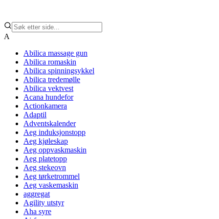
A
Abilica massage gun
Abilica romaskin
Abilica spinningsykkel
Abilica tredemølle
Abilica vektvest
Acana hundefor
Actionkamera
Adaptil
Adventskalender
Aeg induksjonstopp
Aeg kjøleskap
Aeg oppvaskmaskin
Aeg platetopp
Aeg stekeovn
Aeg tørketrommel
Aeg vaskemaskin
aggregat
Agility utstyr
Aha syre