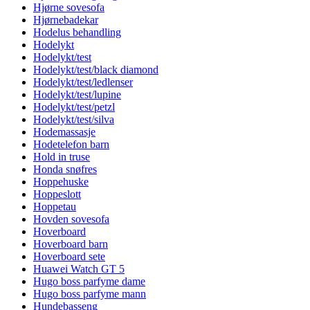
Hjørne sovesofa
Hjørnebadekar
Hodelus behandling
Hodelykt
Hodelykt/test
Hodelykt/test/black diamond
Hodelykt/test/ledlenser
Hodelykt/test/lupine
Hodelykt/test/petzl
Hodelykt/test/silva
Hodemassasje
Hodetelefon barn
Hold in truse
Honda snøfres
Hoppehuske
Hoppeslott
Hoppetau
Hovden sovesofa
Hoverboard
Hoverboard barn
Hoverboard sete
Huawei Watch GT 5
Hugo boss parfyme dame
Hugo boss parfyme mann
Hundebasseng