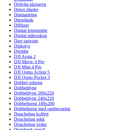
Delivita pizzaovn
Detox plaster
Diamantring
Dieseltank
Diffuser
Digital fotoramme
Digital mikroskop
Dior sauvage
Diskolys
Djembe
DJI Avata 2
DJI Mavic 4 Pro
DJI Mini 4 Pro
DJI Osmo Action 5
DJI Osmo Pocket 3
Dobbel solseng
Dobbeldyne
Dobbeldyne 200x220
Dobbeldyne 240x220
Dobbeltseng 180x200
Dobbeltseng med oppbevaring
Douchebag koffert
Douchebag sekk
Douchebag veske
Dreiebenk metall