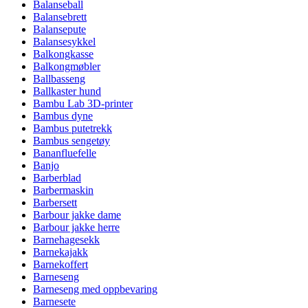
Balanseball
Balansebrett
Balansepute
Balansesykkel
Balkongkasse
Balkongmøbler
Ballbasseng
Ballkaster hund
Bambu Lab 3D-printer
Bambus dyne
Bambus putetrekk
Bambus sengetøy
Bananfluefelle
Banjo
Barberblad
Barbermaskin
Barbersett
Barbour jakke dame
Barbour jakke herre
Barnehagesekk
Barnekajakk
Barnekoffert
Barneseng
Barneseng med oppbevaring
Barnesete