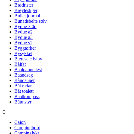
Brødrister
Brøyteskjær
Bullet journal
Bunadsbelte sølv
Bydue 3.0d
Bydue a2
Bydue a3
Bydue s1
Byggtørker
Bysykkel
Bæresele baby
Bålfat
Baalpanne test
Baandsag
Båndsliper
Båt radar
Båt toalett
Baatkompass
Båtutstyr
C
Cajon
Campingbord
Campinglykt