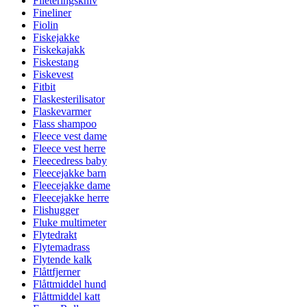
Fileteringskniv
Fineliner
Fiolin
Fiskejakke
Fiskekajakk
Fiskestang
Fiskevest
Fitbit
Flaskesterilisator
Flaskevarmer
Flass shampoo
Fleece vest dame
Fleece vest herre
Fleecedress baby
Fleecejakke barn
Fleecejakke dame
Fleecejakke herre
Flishugger
Fluke multimeter
Flytedrakt
Flytemadrass
Flytende kalk
Flåttfjerner
Flåttmiddel hund
Flåttmiddel katt