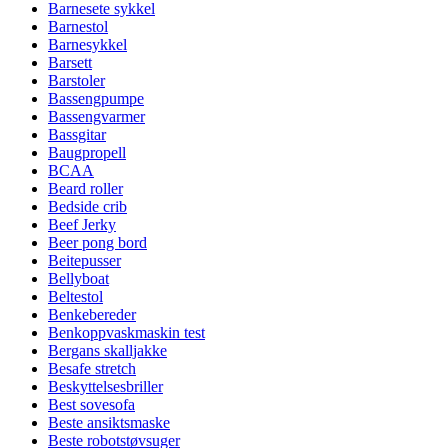
Barnesete sykkel
Barnestol
Barnesykkel
Barsett
Barstoler
Bassengpumpe
Bassengvarmer
Bassgitar
Baugpropell
BCAA
Beard roller
Bedside crib
Beef Jerky
Beer pong bord
Beitepusser
Bellyboat
Beltestol
Benkebereder
Benkoppvaskmaskin test
Bergans skalljakke
Besafe stretch
Beskyttelsesbriller
Best sovesofa
Beste ansiktsmaske
Beste robotstøvsuger