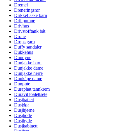
Dremel
Dreneringsrør
Drikkeflaske barn
Drillpumpe
Drivhus
Drivstofftank båt
Drone
Drops garn
Duffy sandaler
Dukkehus
Dundyne
Dunjakke barn
Dunjakke dame
Dunjakke herre
Dunkåpe dame
Dunpute
Duraphat tannkrem
Duravit toalettsete
Dusjbatteri
Dusjdør
Dusjhjørne
Dusjhode
Dusjhylle
Dusjkabinett