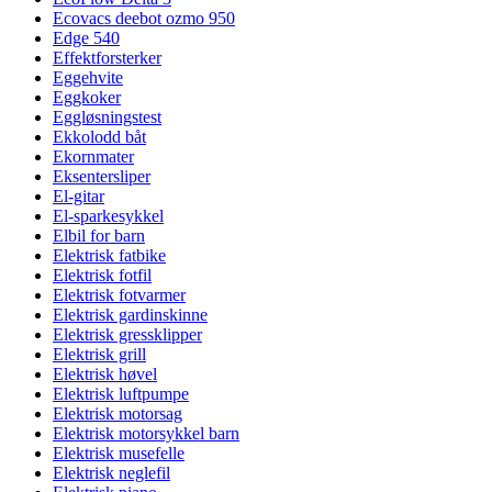
Ecovacs deebot ozmo 950
Edge 540
Effektforsterker
Eggehvite
Eggkoker
Eggløsningstest
Ekkolodd båt
Ekornmater
Eksentersliper
El-gitar
El-sparkesykkel
Elbil for barn
Elektrisk fatbike
Elektrisk fotfil
Elektrisk fotvarmer
Elektrisk gardinskinne
Elektrisk gressklipper
Elektrisk grill
Elektrisk høvel
Elektrisk luftpumpe
Elektrisk motorsag
Elektrisk motorsykkel barn
Elektrisk musefelle
Elektrisk neglefil