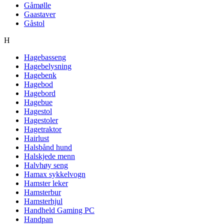
Gåmølle
Gaastaver
Gåstol
H
Hagebasseng
Hagebelysning
Hagebenk
Hagebod
Hagebord
Hagebue
Hagestol
Hagestoler
Hagetraktor
Hairlust
Halsbånd hund
Halskjede menn
Halvhøy seng
Hamax sykkelvogn
Hamster leker
Hamsterbur
Hamsterhjul
Handheld Gaming PC
Handpan