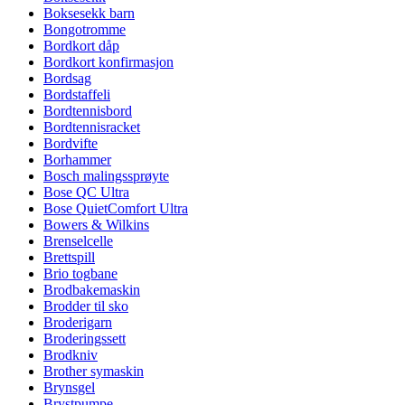
Boksesekk barn
Bongotromme
Bordkort dåp
Bordkort konfirmasjon
Bordsag
Bordstaffeli
Bordtennisbord
Bordtennisracket
Bordvifte
Borhammer
Bosch malingssprøyte
Bose QC Ultra
Bose QuietComfort Ultra
Bowers & Wilkins
Brenselcelle
Brettspill
Brio togbane
Brodbakemaskin
Brodder til sko
Broderigarn
Broderingssett
Brodkniv
Brother symaskin
Brynsgel
Brystpumpe