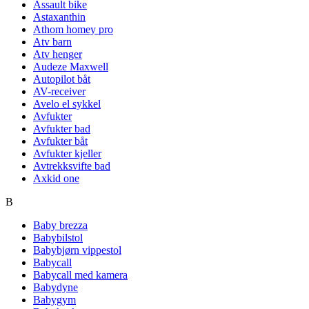
Assault bike
Astaxanthin
Athom homey pro
Atv barn
Atv henger
Audeze Maxwell
Autopilot båt
AV-receiver
Avelo el sykkel
Avfukter
Avfukter bad
Avfukter båt
Avfukter kjeller
Avtrekksvifte bad
Axkid one
B
Baby brezza
Babybilstol
Babybjørn vippestol
Babycall
Babycall med kamera
Babydyne
Babygym