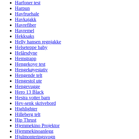
Harfoner test
Harpun
Havfruehale
Havkajakk
Havrefiber
Havremel
Hekksaks
Helly hansen regnjakke
Helseteppe baby
Helårsdyne
Hemstrapp
Hengekoye test
Hengekøyestativ
Hengende telt
Hengestol ute
Hengevugge
Hero 13 Black
Hestra votter barn
Hev-senk skrivebord
Highlighter
Hilleberg telt
Hip Thrust
Hjemmekino Projektor
Hjemmekinoanlegg
Hjulmonteringsvogn