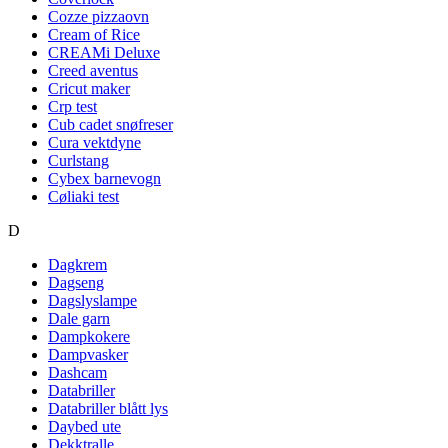
Cozze pizzaovn
Cream of Rice
CREAMi Deluxe
Creed aventus
Cricut maker
Crp test
Cub cadet snøfreser
Cura vektdyne
Curlstang
Cybex barnevogn
Cøliaki test
D
Dagkrem
Dagseng
Dagslyslampe
Dale garn
Dampkokere
Dampvasker
Dashcam
Databriller
Databriller blått lys
Daybed ute
Dekktralle