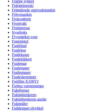
Frappe sykkel
Frikjøringsski
Frittstående oppvaskmaskin
Frityrmaskin
Frokostbrett
Frostvakt
Fruktpresse
fryseboks
Frysetørket vom
Fugepistol
Fuglebad
Fuglebur
Fuglekasse
Fuglekikkert
Fuglemat
Fuglemater
Fuglepigger
Fugleskremmer
Fujifilm X100VI
Fujitsu varmepumpe
Fuktfjerner
Fuktighetskrem
Fuktighetskrem ansikt
Fuktmåler
Fulldempet elsykkel