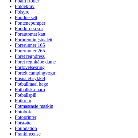
Foam Roller
Foldekniv
Folsyre
Fondue sett
Fontenepumper
Foodprossesor
Forautomat katt
Forbrenningstoalett
Forerunner 165
Forerunner 265
Foret regndress
Foret regnkåpe dame
Forlovelsesring
Fortelt campingvogn
Fosna el sykkel
Fotballmaal hage
Fotballsko barn
Fotballspill
Fotkrem
Fotmassasje maskin
Fotobok
Fotoprinter
Fotstøtte
Foundation
Frankincense