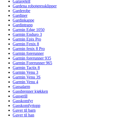
Garasjetelt
Gardena robotgressklipper
Garderobe
Gardiner
Gardinkappe
Gardintrapp
Garmin Edge 1050
Garmin Enduro 3
Garmin Epix Pro
Garmin Fenix 8
Garmin fenix 8 Pro
Garmin forerunner
Garmin forerunner 935
Garmin Forerunner 965
Garmin Tactix 8
Garmin Venu 3
Garmin Venu 3S
Garmin Venu 4
Gassalarm
Gassbrenner kjøkken
Gassgrill
Gasskomfyr
Gasskomfyrtopp
Gaver til barn
Gaver til han