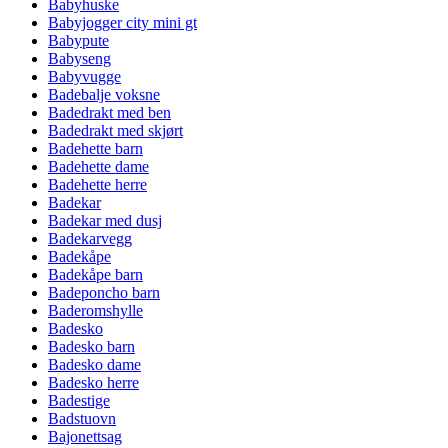
Babyhuske
Babyjogger city mini gt
Babypute
Babyseng
Babyvugge
Badebalje voksne
Badedrakt med ben
Badedrakt med skjørt
Badehette barn
Badehette dame
Badehette herre
Badekar
Badekar med dusj
Badekarvegg
Badekåpe
Badekåpe barn
Badeponcho barn
Baderomshylle
Badesko
Badesko barn
Badesko dame
Badesko herre
Badestige
Badstuovn
Bajonettsag