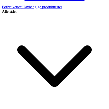
Forbrukertest
Uavhengige produkttester
Alle sider