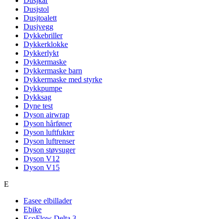
Dusjkar
Dusjstol
Dusjtoalett
Dusjvegg
Dykkebriller
Dykkerklokke
Dykkerlykt
Dykkermaske
Dykkermaske barn
Dykkermaske med styrke
Dykkpumpe
Dykksag
Dyne test
Dyson airwrap
Dyson hårføner
Dyson luftfukter
Dyson luftrenser
Dyson støvsuger
Dyson V12
Dyson V15
E
Easee elbillader
Ebike
EcoFlow Delta 3