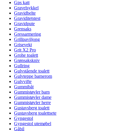
Gps katt
Gravelsykkel
Gravidbelte
Graviditetstest
Gravidpute
Grensaks
Gressarmering
Grillpaviljong
Grisevekt
Grit X2 Pro
Grohe toalett
Grønsakskniv
Gullring
Gulvstående toalett
Gulvteppe barnerom
Gulvvifte
Gummibåt
Gummistøvler barn
Gummistøvler dame
Gummistøvler herre
Gustavsberg toalett
Gustavsberg toalettsete
Gyngestol
Gyngestol utemøbel
Gåbil