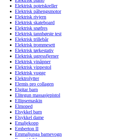
Elektrisk piano
Elektrisk potetskreller
Elektrisk påhengsmotor
Elektrisk rivjern
Elektrisk skateboard
Elektrisk snøfres
Elektrisk tannbørste test
Elektrisk trillebår
Elektrisk trommesett
Elektrisk tørkestativ
Elektrisk ugressfjerner
Elektrisk vinåpner
Elektrisk vippestol
Elektrisk vugge
Elektrolytter
Elemis pro collagen
Elgitar barn
Elitegun massasjepistol
Ellipsemaskin
Elmoped
Elsykkel barn
Elsykkel dame
Emaljekopp
Emberton II
Emmaljunga barnevogn