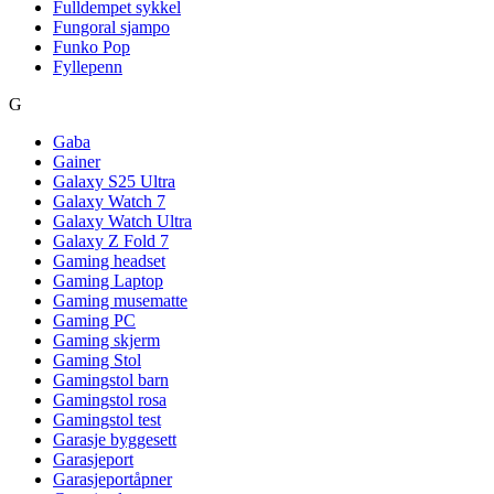
Fulldempet sykkel
Fungoral sjampo
Funko Pop
Fyllepenn
G
Gaba
Gainer
Galaxy S25 Ultra
Galaxy Watch 7
Galaxy Watch Ultra
Galaxy Z Fold 7
Gaming headset
Gaming Laptop
Gaming musematte
Gaming PC
Gaming skjerm
Gaming Stol
Gamingstol barn
Gamingstol rosa
Gamingstol test
Garasje byggesett
Garasjeport
Garasjeportåpner