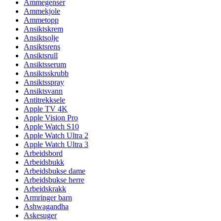
Ammegenser
Ammekjole
Ammetopp
Ansiktskrem
Ansiktsolje
Ansiktsrens
Ansiktsrull
Ansiktsserum
Ansiktsskrubb
Ansiktsspray
Ansiktsvann
Antitrekksele
Apple TV 4K
Apple Vision Pro
Apple Watch S10
Apple Watch Ultra 2
Apple Watch Ultra 3
Arbeidsbord
Arbeidsbukk
Arbeidsbukse dame
Arbeidsbukse herre
Arbeidskrakk
Armringer barn
Ashwagandha
Askesuger