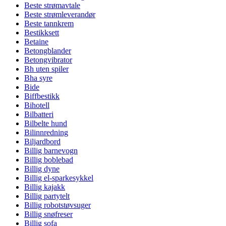
Beste strømavtale
Beste strømleverandør
Beste tannkrem
Bestikksett
Betaine
Betongblander
Betongvibrator
Bh uten spiler
Bha syre
Bide
Biffbestikk
Bihotell
Bilbatteri
Bilbelte hund
Bilinnredning
Biljardbord
Billig barnevogn
Billig boblebad
Billig dyne
Billig el-sparkesykkel
Billig kajakk
Billig partytelt
Billig robotstøvsuger
Billig snøfreser
Billig sofa