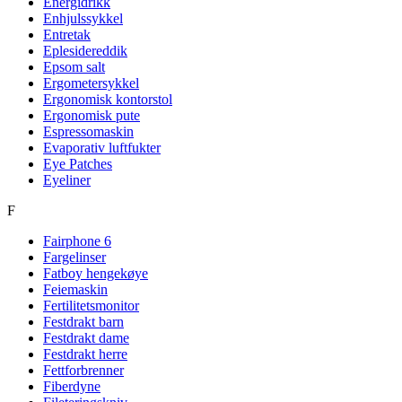
Energidrikk
Enhjulssykkel
Entretak
Eplesidereddik
Epsom salt
Ergometersykkel
Ergonomisk kontorstol
Ergonomisk pute
Espressomaskin
Evaporativ luftfukter
Eye Patches
Eyeliner
F
Fairphone 6
Fargelinser
Fatboy hengekøye
Feiemaskin
Fertilitetsmonitor
Festdrakt barn
Festdrakt dame
Festdrakt herre
Fettforbrenner
Fiberdyne