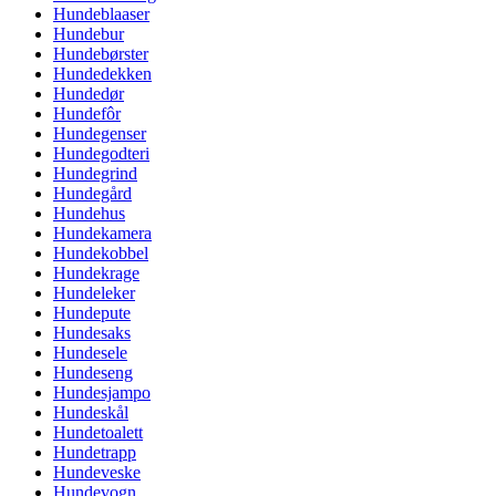
Hundeblaaser
Hundebur
Hundebørster
Hundedekken
Hundedør
Hundefôr
Hundegenser
Hundegodteri
Hundegrind
Hundegård
Hundehus
Hundekamera
Hundekobbel
Hundekrage
Hundeleker
Hundepute
Hundesaks
Hundesele
Hundeseng
Hundesjampo
Hundeskål
Hundetoalett
Hundetrapp
Hundeveske
Hundevogn