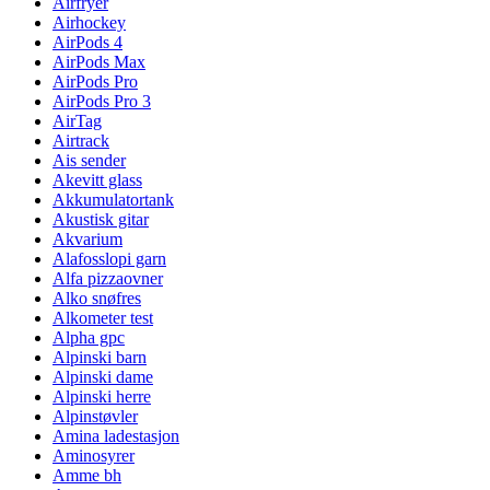
Airfryer
Airhockey
AirPods 4
AirPods Max
AirPods Pro
AirPods Pro 3
AirTag
Airtrack
Ais sender
Akevitt glass
Akkumulatortank
Akustisk gitar
Akvarium
Alafosslopi garn
Alfa pizzaovner
Alko snøfres
Alkometer test
Alpha gpc
Alpinski barn
Alpinski dame
Alpinski herre
Alpinstøvler
Amina ladestasjon
Aminosyrer
Amme bh