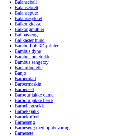
Balanseball
Balansebrett
Balansepute
Balansesykkel
Balkongkasse
Balkongmøbler
Ballbasseng
Ballkaster hund
Bambu Lab 3D-printer
Bambus dyne
Bambus putetrekk
Bambus sengetøy
Bananfluefelle
Banjo
Barberblad
Barbermaskin
Barbersett
Barbour jakke dame
Barbour jakke herre
Barnehagesekk
Barnekajakk
Barnekoffert
Barneseng
Barneseng med oppbevaring
Barnesete