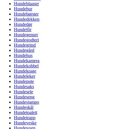
Hundeblaaser
Hundebur
Hundebørster
Hundedekken
Hundedør
Hundefôr
Hundegenser
Hundegodteri
Hundegrind
Hundegård
Hundehus
Hundekamera
Hundekobbel
Hundekrage
Hundeleker
Hundepute
Hundesaks
Hundesele
Hundeseng
Hundesjampo
Hundeskål
Hundetoalett
Hundetrapp
Hundeveske
Hundevogn