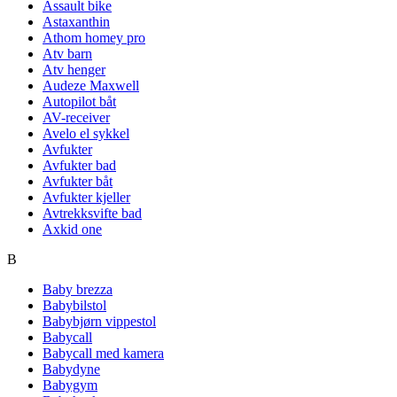
Assault bike
Astaxanthin
Athom homey pro
Atv barn
Atv henger
Audeze Maxwell
Autopilot båt
AV-receiver
Avelo el sykkel
Avfukter
Avfukter bad
Avfukter båt
Avfukter kjeller
Avtrekksvifte bad
Axkid one
B
Baby brezza
Babybilstol
Babybjørn vippestol
Babycall
Babycall med kamera
Babydyne
Babygym