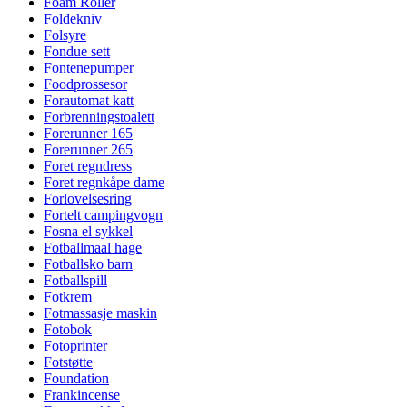
Foam Roller
Foldekniv
Folsyre
Fondue sett
Fontenepumper
Foodprossesor
Forautomat katt
Forbrenningstoalett
Forerunner 165
Forerunner 265
Foret regndress
Foret regnkåpe dame
Forlovelsesring
Fortelt campingvogn
Fosna el sykkel
Fotballmaal hage
Fotballsko barn
Fotballspill
Fotkrem
Fotmassasje maskin
Fotobok
Fotoprinter
Fotstøtte
Foundation
Frankincense