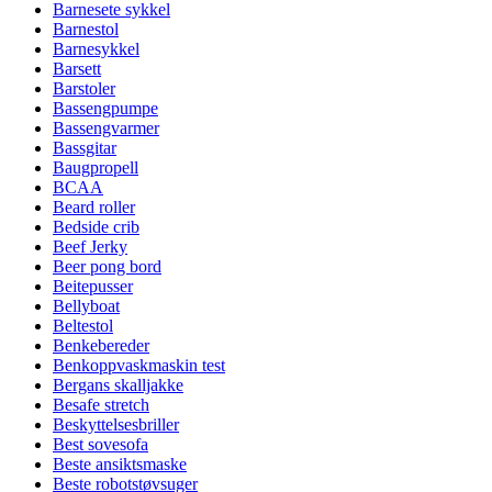
Barnesete sykkel
Barnestol
Barnesykkel
Barsett
Barstoler
Bassengpumpe
Bassengvarmer
Bassgitar
Baugpropell
BCAA
Beard roller
Bedside crib
Beef Jerky
Beer pong bord
Beitepusser
Bellyboat
Beltestol
Benkebereder
Benkoppvaskmaskin test
Bergans skalljakke
Besafe stretch
Beskyttelsesbriller
Best sovesofa
Beste ansiktsmaske
Beste robotstøvsuger