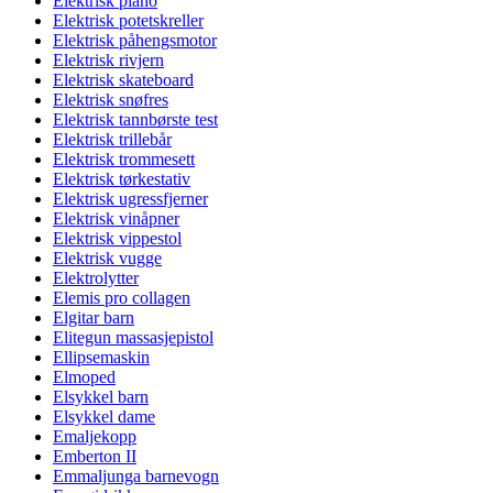
Elektrisk piano
Elektrisk potetskreller
Elektrisk påhengsmotor
Elektrisk rivjern
Elektrisk skateboard
Elektrisk snøfres
Elektrisk tannbørste test
Elektrisk trillebår
Elektrisk trommesett
Elektrisk tørkestativ
Elektrisk ugressfjerner
Elektrisk vinåpner
Elektrisk vippestol
Elektrisk vugge
Elektrolytter
Elemis pro collagen
Elgitar barn
Elitegun massasjepistol
Ellipsemaskin
Elmoped
Elsykkel barn
Elsykkel dame
Emaljekopp
Emberton II
Emmaljunga barnevogn