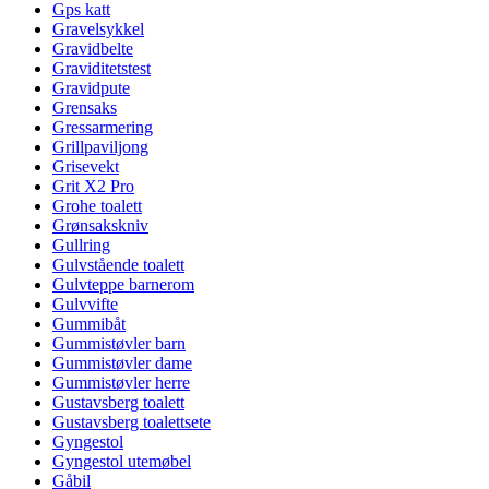
Gps katt
Gravelsykkel
Gravidbelte
Graviditetstest
Gravidpute
Grensaks
Gressarmering
Grillpaviljong
Grisevekt
Grit X2 Pro
Grohe toalett
Grønsakskniv
Gullring
Gulvstående toalett
Gulvteppe barnerom
Gulvvifte
Gummibåt
Gummistøvler barn
Gummistøvler dame
Gummistøvler herre
Gustavsberg toalett
Gustavsberg toalettsete
Gyngestol
Gyngestol utemøbel
Gåbil