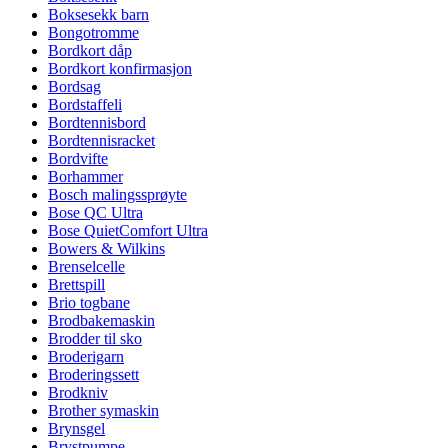
Boksesekk barn
Bongotromme
Bordkort dåp
Bordkort konfirmasjon
Bordsag
Bordstaffeli
Bordtennisbord
Bordtennisracket
Bordvifte
Borhammer
Bosch malingssprøyte
Bose QC Ultra
Bose QuietComfort Ultra
Bowers & Wilkins
Brenselcelle
Brettspill
Brio togbane
Brodbakemaskin
Brodder til sko
Broderigarn
Broderingssett
Brodkniv
Brother symaskin
Brynsgel
Brystpumpe