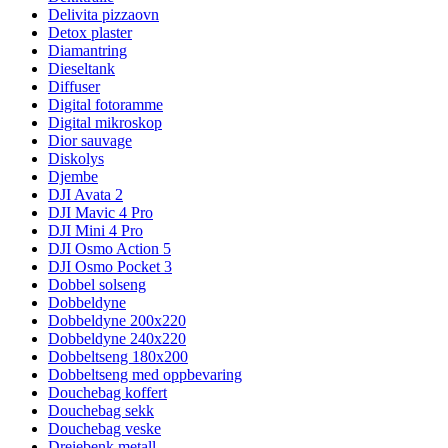
Delivita pizzaovn
Detox plaster
Diamantring
Dieseltank
Diffuser
Digital fotoramme
Digital mikroskop
Dior sauvage
Diskolys
Djembe
DJI Avata 2
DJI Mavic 4 Pro
DJI Mini 4 Pro
DJI Osmo Action 5
DJI Osmo Pocket 3
Dobbel solseng
Dobbeldyne
Dobbeldyne 200x220
Dobbeldyne 240x220
Dobbeltseng 180x200
Dobbeltseng med oppbevaring
Douchebag koffert
Douchebag sekk
Douchebag veske
Dreiebenk metall