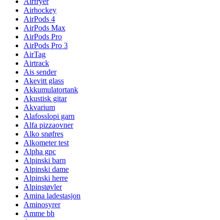
Airfryer
Airhockey
AirPods 4
AirPods Max
AirPods Pro
AirPods Pro 3
AirTag
Airtrack
Ais sender
Akevitt glass
Akkumulatortank
Akustisk gitar
Akvarium
Alafosslopi garn
Alfa pizzaovner
Alko snøfres
Alkometer test
Alpha gpc
Alpinski barn
Alpinski dame
Alpinski herre
Alpinstøvler
Amina ladestasjon
Aminosyrer
Amme bh