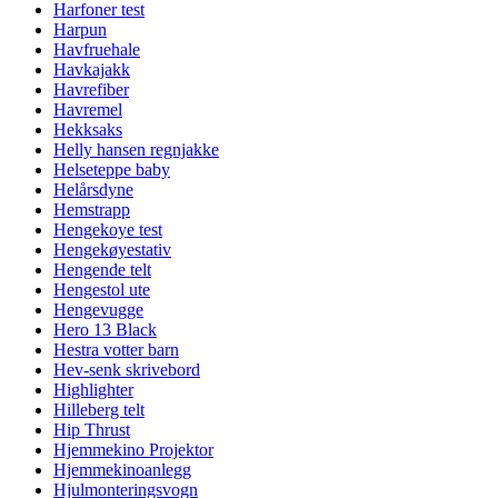
Harfoner test
Harpun
Havfruehale
Havkajakk
Havrefiber
Havremel
Hekksaks
Helly hansen regnjakke
Helseteppe baby
Helårsdyne
Hemstrapp
Hengekoye test
Hengekøyestativ
Hengende telt
Hengestol ute
Hengevugge
Hero 13 Black
Hestra votter barn
Hev-senk skrivebord
Highlighter
Hilleberg telt
Hip Thrust
Hjemmekino Projektor
Hjemmekinoanlegg
Hjulmonteringsvogn