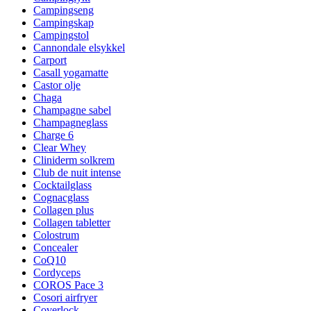
Campingseng
Campingskap
Campingstol
Cannondale elsykkel
Carport
Casall yogamatte
Castor olje
Chaga
Champagne sabel
Champagneglass
Charge 6
Clear Whey
Cliniderm solkrem
Club de nuit intense
Cocktailglass
Cognacglass
Collagen plus
Collagen tabletter
Colostrum
Concealer
CoQ10
Cordyceps
COROS Pace 3
Cosori airfryer
Coverlock