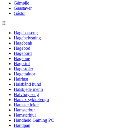
Gåmølle
Gaastaver
Gåstol
H
Hagebasseng
Hagebelysning
Hagebenk
Hagebod
Hagebord
Hagebue
Hagestol
Hagestoler
Hagetraktor
Hairlust
Halsbånd hund
Halskjede menn
Halvhøy seng
Hamax sykkelvogn
Hamster leker
Hamsterbur
Hamsterhjul
Handheld Gaming PC
Handpan