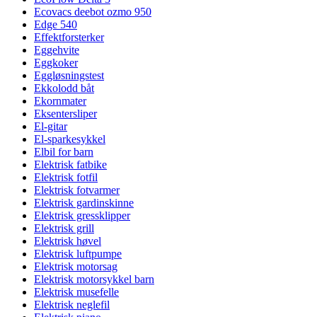
Ecovacs deebot ozmo 950
Edge 540
Effektforsterker
Eggehvite
Eggkoker
Eggløsningstest
Ekkolodd båt
Ekornmater
Eksentersliper
El-gitar
El-sparkesykkel
Elbil for barn
Elektrisk fatbike
Elektrisk fotfil
Elektrisk fotvarmer
Elektrisk gardinskinne
Elektrisk gressklipper
Elektrisk grill
Elektrisk høvel
Elektrisk luftpumpe
Elektrisk motorsag
Elektrisk motorsykkel barn
Elektrisk musefelle
Elektrisk neglefil