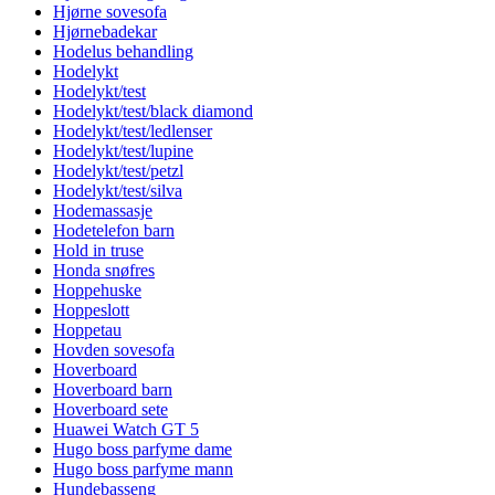
Hjørne sovesofa
Hjørnebadekar
Hodelus behandling
Hodelykt
Hodelykt/test
Hodelykt/test/black diamond
Hodelykt/test/ledlenser
Hodelykt/test/lupine
Hodelykt/test/petzl
Hodelykt/test/silva
Hodemassasje
Hodetelefon barn
Hold in truse
Honda snøfres
Hoppehuske
Hoppeslott
Hoppetau
Hovden sovesofa
Hoverboard
Hoverboard barn
Hoverboard sete
Huawei Watch GT 5
Hugo boss parfyme dame
Hugo boss parfyme mann
Hundebasseng