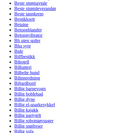
Beste strømavtale
Beste strømleverandør
Beste tannkrem
Bestikksett
Betaine
Betongblander
Betongvibrator
Bh uten spiler
Bha syre
Bide
Biffbestikk
Bihotell
Bilbatteri
Bilbelte hund
Bilinnredning
Biljardbord
Billig barnevogn
Billig boblebad
Billig dyne
Billig el-sparkesykkel
Billig kajakk
Billig partytelt
Billig robotstøvsuger
Billig snøfreser
Billig sofa