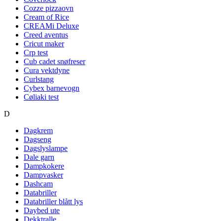
Cozze pizzaovn
Cream of Rice
CREAMi Deluxe
Creed aventus
Cricut maker
Crp test
Cub cadet snøfreser
Cura vektdyne
Curlstang
Cybex barnevogn
Cøliaki test
D
Dagkrem
Dagseng
Dagslyslampe
Dale garn
Dampkokere
Dampvasker
Dashcam
Databriller
Databriller blått lys
Daybed ute
Dekktralle