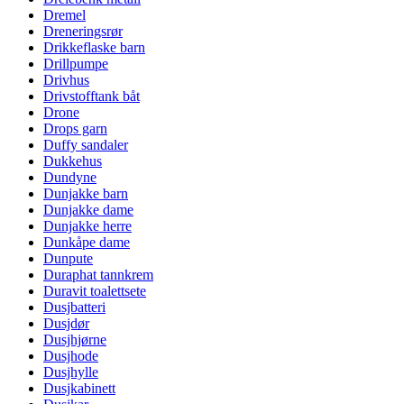
Dremel
Dreneringsrør
Drikkeflaske barn
Drillpumpe
Drivhus
Drivstofftank båt
Drone
Drops garn
Duffy sandaler
Dukkehus
Dundyne
Dunjakke barn
Dunjakke dame
Dunjakke herre
Dunkåpe dame
Dunpute
Duraphat tannkrem
Duravit toalettsete
Dusjbatteri
Dusjdør
Dusjhjørne
Dusjhode
Dusjhylle
Dusjkabinett