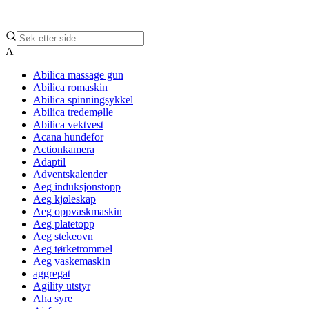
A
Abilica massage gun
Abilica romaskin
Abilica spinningsykkel
Abilica tredemølle
Abilica vektvest
Acana hundefor
Actionkamera
Adaptil
Adventskalender
Aeg induksjonstopp
Aeg kjøleskap
Aeg oppvaskmaskin
Aeg platetopp
Aeg stekeovn
Aeg tørketrommel
Aeg vaskemaskin
aggregat
Agility utstyr
Aha syre