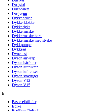
Dusjkar
Dusjstol
Dusjtoalett
Dusjvegg
Dykkebriller
Dykkerklokke
Dykkerlykt
Dykkermaske
Dykkermaske barn
Dykkermaske med styrke
Dykkpumpe
Dykksag
Dyne test
Dyson airwrap
Dyson hårføner
Dyson luftfukter
Dyson luftrenser
Dyson støvsuger
Dyson V12
Dyson V15
E
Easee elbillader
Ebike
EcoFlow Delta 3