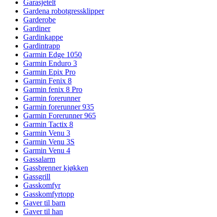
Garasjetelt
Gardena robotgressklipper
Garderobe
Gardiner
Gardinkappe
Gardintrapp
Garmin Edge 1050
Garmin Enduro 3
Garmin Epix Pro
Garmin Fenix 8
Garmin fenix 8 Pro
Garmin forerunner
Garmin forerunner 935
Garmin Forerunner 965
Garmin Tactix 8
Garmin Venu 3
Garmin Venu 3S
Garmin Venu 4
Gassalarm
Gassbrenner kjøkken
Gassgrill
Gasskomfyr
Gasskomfyrtopp
Gaver til barn
Gaver til han