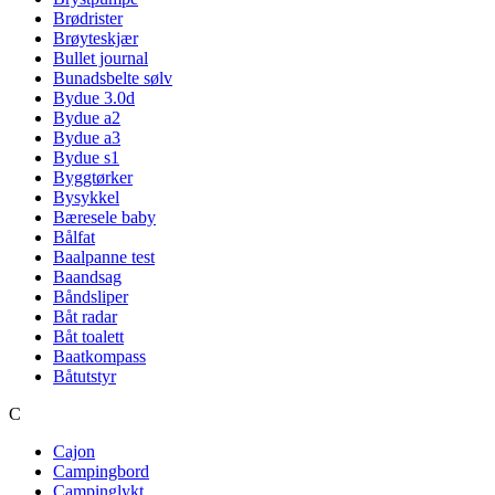
Brødrister
Brøyteskjær
Bullet journal
Bunadsbelte sølv
Bydue 3.0d
Bydue a2
Bydue a3
Bydue s1
Byggtørker
Bysykkel
Bæresele baby
Bålfat
Baalpanne test
Baandsag
Båndsliper
Båt radar
Båt toalett
Baatkompass
Båtutstyr
C
Cajon
Campingbord
Campinglykt