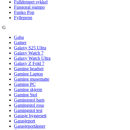
Fulldempet sykkel
Fungoral sjampo
Funko Pop
Fyllepenn
G
Gaba
Gainer
Galaxy S25 Ultra
Galaxy Watch 7
Galaxy Watch Ultra
Galaxy Z Fold 7
Gaming headset
Gaming Laptop
Gaming musematte
Gaming PC
Gaming skjerm
Gaming Stol
Gamingstol barn
Gamingstol rosa
Gamingstol test
Garasje byggesett
Garasjeport
Garasjeportåpner