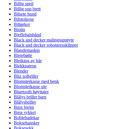
Billig speil
Billig sup brett
Bilsete hund
Bilstolpose
Biltørker
Biotin
Bjeffehalsbånd
Black and decker malingssprøyte
Black and decker robotgressklipper
Blandemaskin
Bleiebøtte
Bleiking av hår
Blekkpatron
Blender
Bliz solbriller
Blomsterkasse med benk
Blomsterkasse ute
Bluetooth høyttaler
Blålys briller barn
Blålysbriller
Bmx hjelm
Bmx sykkel
Boblebadekar
Boksehansker
Boksesekk