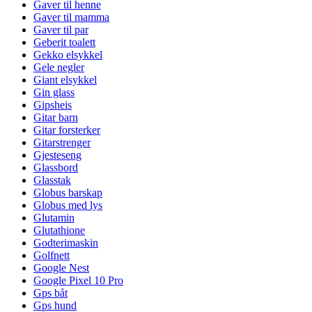
Gaver til henne
Gaver til mamma
Gaver til par
Geberit toalett
Gekko elsykkel
Gele negler
Giant elsykkel
Gin glass
Gipsheis
Gitar barn
Gitar forsterker
Gitarstrenger
Gjesteseng
Glassbord
Glasstak
Globus barskap
Globus med lys
Glutamin
Glutathione
Godterimaskin
Golfnett
Google Nest
Google Pixel 10 Pro
Gps båt
Gps hund