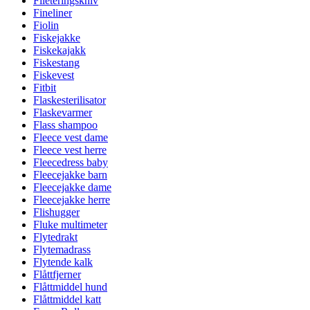
Fileteringskniv
Fineliner
Fiolin
Fiskejakke
Fiskekajakk
Fiskestang
Fiskevest
Fitbit
Flaskesterilisator
Flaskevarmer
Flass shampoo
Fleece vest dame
Fleece vest herre
Fleecedress baby
Fleecejakke barn
Fleecejakke dame
Fleecejakke herre
Flishugger
Fluke multimeter
Flytedrakt
Flytemadrass
Flytende kalk
Flåttfjerner
Flåttmiddel hund
Flåttmiddel katt