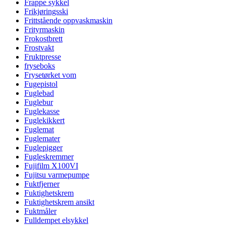
Frappe sykkel
Frikjøringsski
Frittstående oppvaskmaskin
Frityrmaskin
Frokostbrett
Frostvakt
Fruktpresse
fryseboks
Frysetørket vom
Fugepistol
Fuglebad
Fuglebur
Fuglekasse
Fuglekikkert
Fuglemat
Fuglemater
Fuglepigger
Fugleskremmer
Fujifilm X100VI
Fujitsu varmepumpe
Fuktfjerner
Fuktighetskrem
Fuktighetskrem ansikt
Fuktmåler
Fulldempet elsykkel