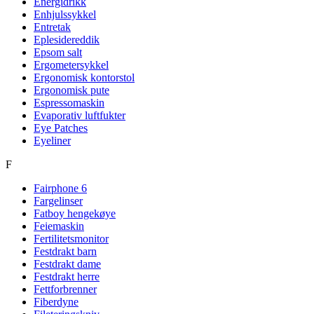
Energidrikk
Enhjulssykkel
Entretak
Eplesidereddik
Epsom salt
Ergometersykkel
Ergonomisk kontorstol
Ergonomisk pute
Espressomaskin
Evaporativ luftfukter
Eye Patches
Eyeliner
F
Fairphone 6
Fargelinser
Fatboy hengekøye
Feiemaskin
Fertilitetsmonitor
Festdrakt barn
Festdrakt dame
Festdrakt herre
Fettforbrenner
Fiberdyne