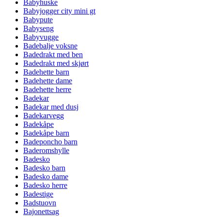
Babyhuske
Babyjogger city mini gt
Babypute
Babyseng
Babyvugge
Badebalje voksne
Badedrakt med ben
Badedrakt med skjørt
Badehette barn
Badehette dame
Badehette herre
Badekar
Badekar med dusj
Badekarvegg
Badekåpe
Badekåpe barn
Badeponcho barn
Baderomshylle
Badesko
Badesko barn
Badesko dame
Badesko herre
Badestige
Badstuovn
Bajonettsag