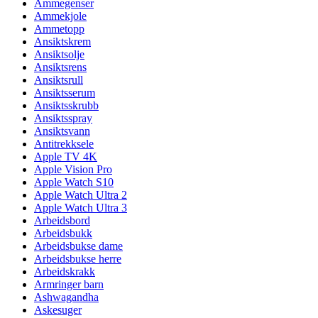
Ammegenser
Ammekjole
Ammetopp
Ansiktskrem
Ansiktsolje
Ansiktsrens
Ansiktsrull
Ansiktsserum
Ansiktsskrubb
Ansiktsspray
Ansiktsvann
Antitrekksele
Apple TV 4K
Apple Vision Pro
Apple Watch S10
Apple Watch Ultra 2
Apple Watch Ultra 3
Arbeidsbord
Arbeidsbukk
Arbeidsbukse dame
Arbeidsbukse herre
Arbeidskrakk
Armringer barn
Ashwagandha
Askesuger