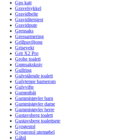
Gps katt
Gravelsykkel
Gravidbelte
Graviditetstest
Gravidpute
Grensaks
Gressarmering
Grillpaviljong
Grisevekt
Grit X2 Pro
Grohe toalett
Grønsakskniv
Gullring
Gulvstående toalett
Gulvteppe barnerom
Gulvvifte
Gummibåt
Gummistøvler barn
Gummistøvler dame
Gummistøvler herre
Gustavsberg toalett
Gustavsberg toalettsete
Gyngestol
Gyngestol utemøbel
Gåbil