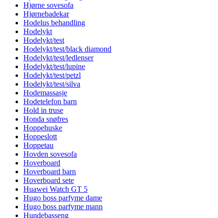
Hjørne sovesofa
Hjørnebadekar
Hodelus behandling
Hodelykt
Hodelykt/test
Hodelykt/test/black diamond
Hodelykt/test/ledlenser
Hodelykt/test/lupine
Hodelykt/test/petzl
Hodelykt/test/silva
Hodemassasje
Hodetelefon barn
Hold in truse
Honda snøfres
Hoppehuske
Hoppeslott
Hoppetau
Hovden sovesofa
Hoverboard
Hoverboard barn
Hoverboard sete
Huawei Watch GT 5
Hugo boss parfyme dame
Hugo boss parfyme mann
Hundebasseng