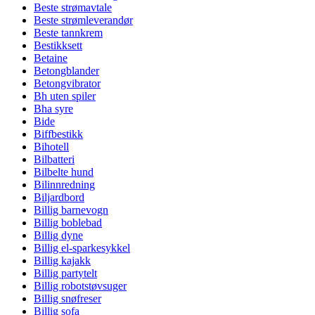
Beste strømavtale
Beste strømleverandør
Beste tannkrem
Bestikksett
Betaine
Betongblander
Betongvibrator
Bh uten spiler
Bha syre
Bide
Biffbestikk
Bihotell
Bilbatteri
Bilbelte hund
Bilinnredning
Biljardbord
Billig barnevogn
Billig boblebad
Billig dyne
Billig el-sparkesykkel
Billig kajakk
Billig partytelt
Billig robotstøvsuger
Billig snøfreser
Billig sofa