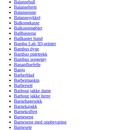
Balanseball
Balansebrett
Balansepute
Balansesykkel
Balkongkasse
Balkongmøbler
Ballbasseng
Ballkaster hund
Bambu Lab 3D-printer
Bambus dyne
Bambus putetrekk
Bambus sengetøy
Bananfluefelle
Banjo
Barberblad
Barbermaskin
Barbersett
Barbour jakke dame
Barbour jakke herre
Barnehagesekk
Barnekajakk
Barnekoffert
Barneseng
Barneseng med oppbevaring
Barnesete