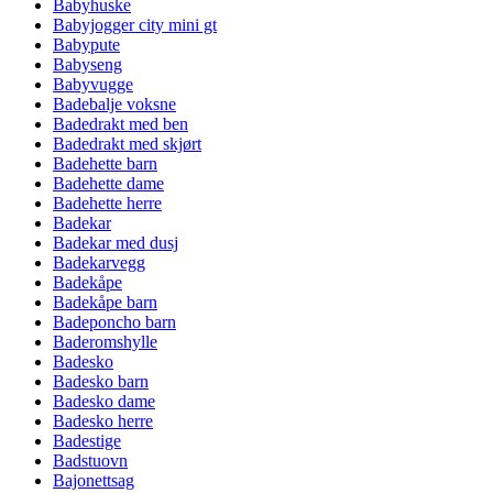
Babyhuske
Babyjogger city mini gt
Babypute
Babyseng
Babyvugge
Badebalje voksne
Badedrakt med ben
Badedrakt med skjørt
Badehette barn
Badehette dame
Badehette herre
Badekar
Badekar med dusj
Badekarvegg
Badekåpe
Badekåpe barn
Badeponcho barn
Baderomshylle
Badesko
Badesko barn
Badesko dame
Badesko herre
Badestige
Badstuovn
Bajonettsag