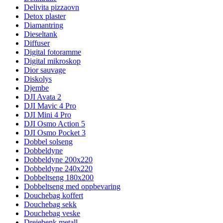
Delivita pizzaovn
Detox plaster
Diamantring
Dieseltank
Diffuser
Digital fotoramme
Digital mikroskop
Dior sauvage
Diskolys
Djembe
DJI Avata 2
DJI Mavic 4 Pro
DJI Mini 4 Pro
DJI Osmo Action 5
DJI Osmo Pocket 3
Dobbel solseng
Dobbeldyne
Dobbeldyne 200x220
Dobbeldyne 240x220
Dobbeltseng 180x200
Dobbeltseng med oppbevaring
Douchebag koffert
Douchebag sekk
Douchebag veske
Dreiebenk metall