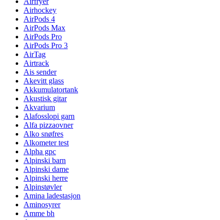
Airfryer
Airhockey
AirPods 4
AirPods Max
AirPods Pro
AirPods Pro 3
AirTag
Airtrack
Ais sender
Akevitt glass
Akkumulatortank
Akustisk gitar
Akvarium
Alafosslopi garn
Alfa pizzaovner
Alko snøfres
Alkometer test
Alpha gpc
Alpinski barn
Alpinski dame
Alpinski herre
Alpinstøvler
Amina ladestasjon
Aminosyrer
Amme bh