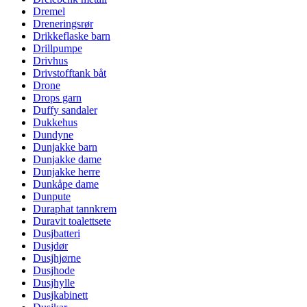
Dremel
Dreneringsrør
Drikkeflaske barn
Drillpumpe
Drivhus
Drivstofftank båt
Drone
Drops garn
Duffy sandaler
Dukkehus
Dundyne
Dunjakke barn
Dunjakke dame
Dunjakke herre
Dunkåpe dame
Dunpute
Duraphat tannkrem
Duravit toalettsete
Dusjbatteri
Dusjdør
Dusjhjørne
Dusjhode
Dusjhylle
Dusjkabinett