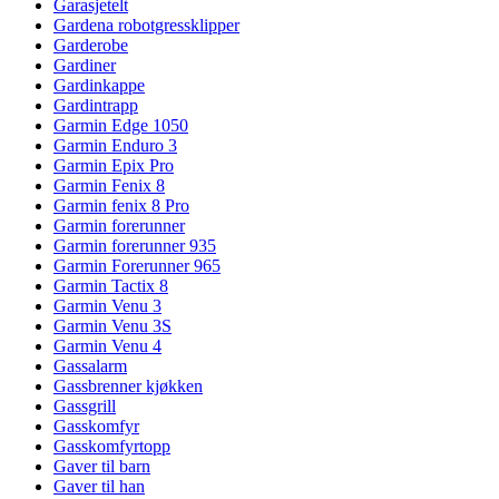
Garasjetelt
Gardena robotgressklipper
Garderobe
Gardiner
Gardinkappe
Gardintrapp
Garmin Edge 1050
Garmin Enduro 3
Garmin Epix Pro
Garmin Fenix 8
Garmin fenix 8 Pro
Garmin forerunner
Garmin forerunner 935
Garmin Forerunner 965
Garmin Tactix 8
Garmin Venu 3
Garmin Venu 3S
Garmin Venu 4
Gassalarm
Gassbrenner kjøkken
Gassgrill
Gasskomfyr
Gasskomfyrtopp
Gaver til barn
Gaver til han