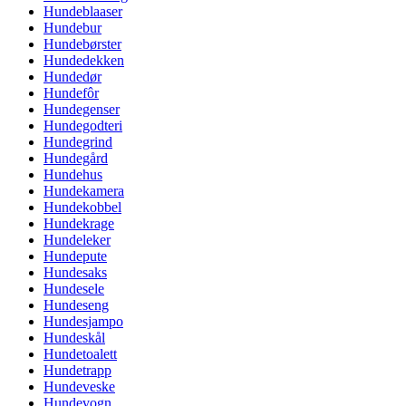
Hundeblaaser
Hundebur
Hundebørster
Hundedekken
Hundedør
Hundefôr
Hundegenser
Hundegodteri
Hundegrind
Hundegård
Hundehus
Hundekamera
Hundekobbel
Hundekrage
Hundeleker
Hundepute
Hundesaks
Hundesele
Hundeseng
Hundesjampo
Hundeskål
Hundetoalett
Hundetrapp
Hundeveske
Hundevogn