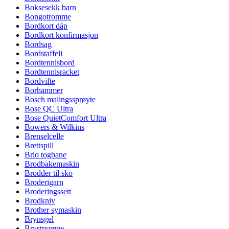
Boksesekk barn
Bongotromme
Bordkort dåp
Bordkort konfirmasjon
Bordsag
Bordstaffeli
Bordtennisbord
Bordtennisracket
Bordvifte
Borhammer
Bosch malingssprøyte
Bose QC Ultra
Bose QuietComfort Ultra
Bowers & Wilkins
Brenselcelle
Brettspill
Brio togbane
Brodbakemaskin
Brodder til sko
Broderigarn
Broderingssett
Brodkniv
Brother symaskin
Brynsgel
Brystpumpe