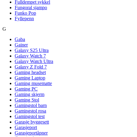
Fulldempet sykkel
Fungoral sjampo
Funko Pop
Fyllepenn
G
Gaba
Gainer
Galaxy S25 Ultra
Galaxy Watch 7
Galaxy Watch Ultra
Galaxy Z Fold 7
Gaming headset
Gaming Laptop
Gaming musematte
Gaming PC
Gaming skjerm
Gaming Stol
Gamingstol barn
Gamingstol rosa
Gamingstol test
Garasje byggesett
Garasjeport
Garasjeportåpner