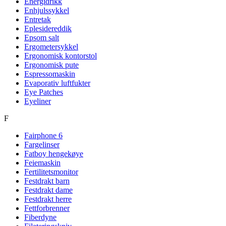
Energidrikk
Enhjulssykkel
Entretak
Eplesidereddik
Epsom salt
Ergometersykkel
Ergonomisk kontorstol
Ergonomisk pute
Espressomaskin
Evaporativ luftfukter
Eye Patches
Eyeliner
F
Fairphone 6
Fargelinser
Fatboy hengekøye
Feiemaskin
Fertilitetsmonitor
Festdrakt barn
Festdrakt dame
Festdrakt herre
Fettforbrenner
Fiberdyne