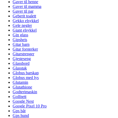
Gaver til henne
Gaver til mamma
Gaver til par
Geberit toalett
Gekko elsykkel
Gele negler
Giant elsykkel
Gin glass
Gipsheis
Gitar barn
Gitar forsterker
Gitarstrenger
Gjesteseng
Glassbord
Glasstak
Globus barskap
Globus med lys
Glutamin
Glutathione
Godterimaskin
Golfnett
Google Nest
Google Pixel 10 Pro
Gps båt
Gps hund