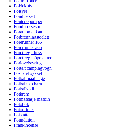
Foam Roller
Foldekniv
Folsyre
Fondue sett
Fontenepumper
Foodprossesor
Forautomat katt
Forbrenningstoalett
Forerunner 165
Forerunner 265
Foret regndress
Foret regnkåpe dame
Forlovelsesring
Fortelt campingvogn
Fosna el sykkel
Fotballmaal hage
Fotballsko barn
Fotballspill
Fotkrem
Fotmassasje maskin
Fotobok
Fotoprinter
Fotstøtte
Foundation
Frankincense