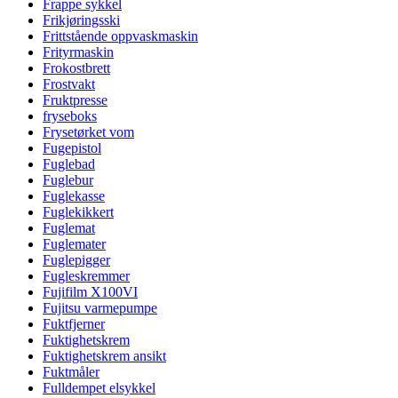
Frappe sykkel
Frikjøringsski
Frittstående oppvaskmaskin
Frityrmaskin
Frokostbrett
Frostvakt
Fruktpresse
fryseboks
Frysetørket vom
Fugepistol
Fuglebad
Fuglebur
Fuglekasse
Fuglekikkert
Fuglemat
Fuglemater
Fuglepigger
Fugleskremmer
Fujifilm X100VI
Fujitsu varmepumpe
Fuktfjerner
Fuktighetskrem
Fuktighetskrem ansikt
Fuktmåler
Fulldempet elsykkel