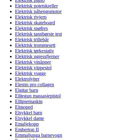
Elektrisk piano
Elektrisk potetskreller
Elektrisk påhengsmotor
Elektrisk rivjern
Elektrisk skateboard
Elektrisk snøfres
Elektrisk tannbørste test
Elektrisk trillebår
Elektrisk trommesett
Elektrisk tørkestativ
Elektrisk ugressfjerner
Elektrisk vinåpner
Elektrisk vippestol
Elektrisk vugge
Elektrolytter
Elemis pro collagen
Elgitar barn
Elitegun massasjepistol
Ellipsemaskin
Elmoped
Elsykkel barn
Elsykkel dame
Emaljekopp
Emberton II
Emmaljunga barnevogn