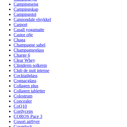
Campingseng
Campingskap
Campingstol
Cannondale elsykkel
Carport
Casall yogamatte
Castor olje
Chaga
Champagne sabel
Champagneglass
Charge 6
Clear Whey
Cliniderm solkrem
Club de nuit intense
Cocktailglass
Cognacglass
Collagen plus
Collagen tabletter
Colostrum
Concealer
CoQ10
Cordyceps
COROS Pace 3
Cosori airfryer
Coverlock