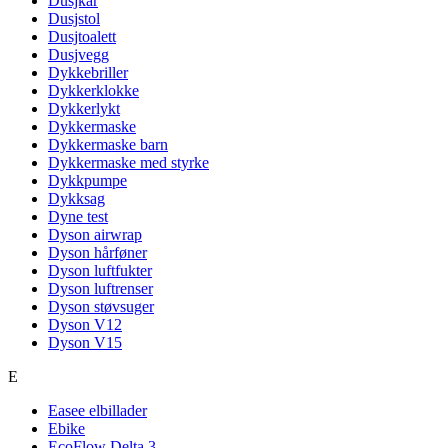
Dusjkar
Dusjstol
Dusjtoalett
Dusjvegg
Dykkebriller
Dykkerklokke
Dykkerlykt
Dykkermaske
Dykkermaske barn
Dykkermaske med styrke
Dykkpumpe
Dykksag
Dyne test
Dyson airwrap
Dyson hårføner
Dyson luftfukter
Dyson luftrenser
Dyson støvsuger
Dyson V12
Dyson V15
E
Easee elbillader
Ebike
EcoFlow Delta 3