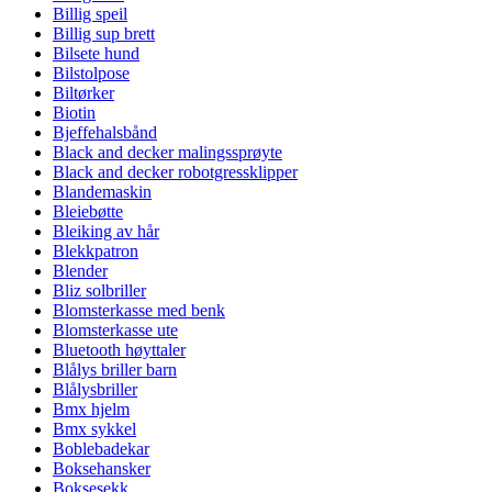
Billig speil
Billig sup brett
Bilsete hund
Bilstolpose
Biltørker
Biotin
Bjeffehalsbånd
Black and decker malingssprøyte
Black and decker robotgressklipper
Blandemaskin
Bleiebøtte
Bleiking av hår
Blekkpatron
Blender
Bliz solbriller
Blomsterkasse med benk
Blomsterkasse ute
Bluetooth høyttaler
Blålys briller barn
Blålysbriller
Bmx hjelm
Bmx sykkel
Boblebadekar
Boksehansker
Boksesekk