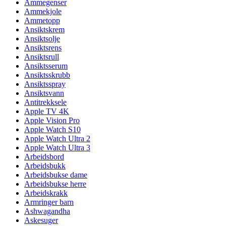
Ammegenser
Ammekjole
Ammetopp
Ansiktskrem
Ansiktsolje
Ansiktsrens
Ansiktsrull
Ansiktsserum
Ansiktsskrubb
Ansiktsspray
Ansiktsvann
Antitrekksele
Apple TV 4K
Apple Vision Pro
Apple Watch S10
Apple Watch Ultra 2
Apple Watch Ultra 3
Arbeidsbord
Arbeidsbukk
Arbeidsbukse dame
Arbeidsbukse herre
Arbeidskrakk
Armringer barn
Ashwagandha
Askesuger