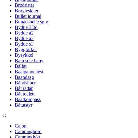
Brødrister
Brøyteskjær
Bullet journal
Bunadsbelte sølv
Bydue 3.0d
Bydue a2
Bydue a3
Bydue s1
Byggtørker
Bysykkel
Bæresele baby
Bålfat
Baalpanne test
Baandsag
Båndsliper
Båt radar
Båt toalett
Baatkompass
Båtutstyr
C
Cajon
Campingbord
Campinglykt