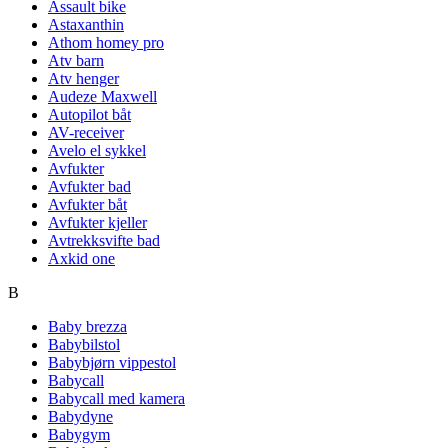
Assault bike
Astaxanthin
Athom homey pro
Atv barn
Atv henger
Audeze Maxwell
Autopilot båt
AV-receiver
Avelo el sykkel
Avfukter
Avfukter bad
Avfukter båt
Avfukter kjeller
Avtrekksvifte bad
Axkid one
B
Baby brezza
Babybilstol
Babybjørn vippestol
Babycall
Babycall med kamera
Babydyne
Babygym