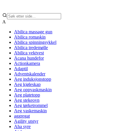
A
Abilica massage gun
Abilica romaskin
Abilica spinningsykkel
Abilica tredemølle
Abilica vektvest
Acana hundefor
Actionkamera
Adaptil
Adventskalender
Aeg induksjonstopp
Aeg kjøleskap
Aeg oppvaskmaskin
Aeg platetopp
Aeg stekeovn
Aeg tørketrommel
Aeg vaskemaskin
aggregat
Agility utstyr
Aha syre