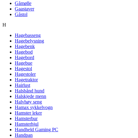
Gåmølle
Gaastaver
Gåstol
H
Hagebasseng
Hagebelysning
Hagebenk
Hagebod
Hagebord
Hagebue
Hagestol
Hagestoler
Hagetraktor
Hairlust
Halsbånd hund
Halskjede menn
Halvhøy seng
Hamax sykkelvogn
Hamster leker
Hamsterbur
Hamsterhjul
Handheld Gaming PC
Handpan