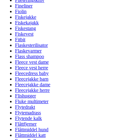
Fileteringskniv
Fineliner
Fiolin
Fiskejakke
Fiskekajakk
Fiskestang
Fiskevest
Fitbit
Flaskesterilisator
Flaskevarmer
Flass shampoo
Fleece vest dame
Fleece vest herre
Fleecedress baby
Fleecejakke barn
Fleecejakke dame
Fleecejakke herre
Flishugger
Fluke multimeter
Flytedrakt
Flytemadrass
Flytende kalk
Flåttfjerner
Flåttmiddel hund
Flåttmiddel katt