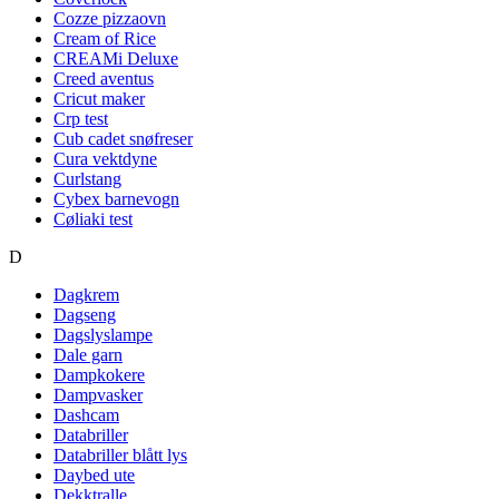
Cozze pizzaovn
Cream of Rice
CREAMi Deluxe
Creed aventus
Cricut maker
Crp test
Cub cadet snøfreser
Cura vektdyne
Curlstang
Cybex barnevogn
Cøliaki test
D
Dagkrem
Dagseng
Dagslyslampe
Dale garn
Dampkokere
Dampvasker
Dashcam
Databriller
Databriller blått lys
Daybed ute
Dekktralle