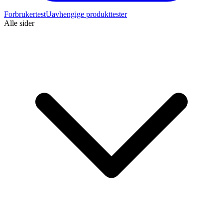
Forbrukertest
Uavhengige produkttester
Alle sider