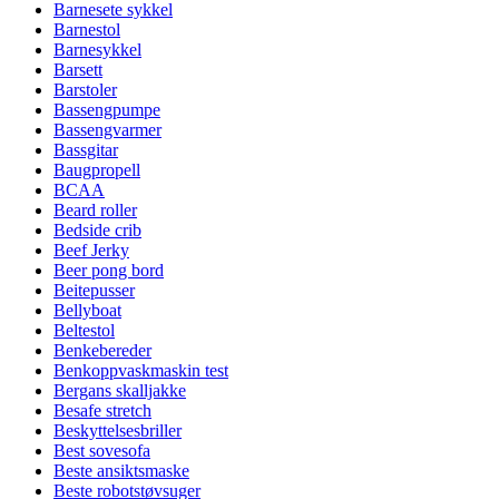
Barnesete sykkel
Barnestol
Barnesykkel
Barsett
Barstoler
Bassengpumpe
Bassengvarmer
Bassgitar
Baugpropell
BCAA
Beard roller
Bedside crib
Beef Jerky
Beer pong bord
Beitepusser
Bellyboat
Beltestol
Benkebereder
Benkoppvaskmaskin test
Bergans skalljakke
Besafe stretch
Beskyttelsesbriller
Best sovesofa
Beste ansiktsmaske
Beste robotstøvsuger