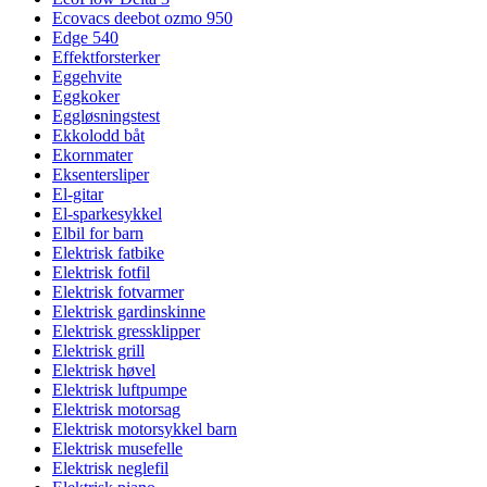
Ecovacs deebot ozmo 950
Edge 540
Effektforsterker
Eggehvite
Eggkoker
Eggløsningstest
Ekkolodd båt
Ekornmater
Eksentersliper
El-gitar
El-sparkesykkel
Elbil for barn
Elektrisk fatbike
Elektrisk fotfil
Elektrisk fotvarmer
Elektrisk gardinskinne
Elektrisk gressklipper
Elektrisk grill
Elektrisk høvel
Elektrisk luftpumpe
Elektrisk motorsag
Elektrisk motorsykkel barn
Elektrisk musefelle
Elektrisk neglefil