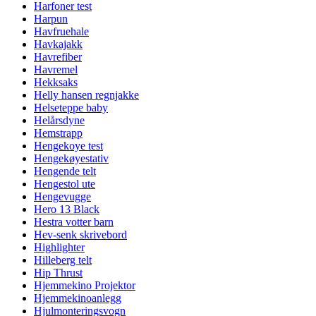
Harfoner test
Harpun
Havfruehale
Havkajakk
Havrefiber
Havremel
Hekksaks
Helly hansen regnjakke
Helseteppe baby
Helårsdyne
Hemstrapp
Hengekoye test
Hengekøyestativ
Hengende telt
Hengestol ute
Hengevugge
Hero 13 Black
Hestra votter barn
Hev-senk skrivebord
Highlighter
Hilleberg telt
Hip Thrust
Hjemmekino Projektor
Hjemmekinoanlegg
Hjulmonteringsvogn