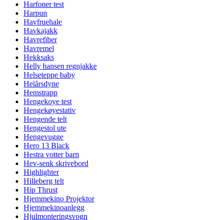
Harfoner test
Harpun
Havfruehale
Havkajakk
Havrefiber
Havremel
Hekksaks
Helly hansen regnjakke
Helseteppe baby
Helårsdyne
Hemstrapp
Hengekoye test
Hengekøyestativ
Hengende telt
Hengestol ute
Hengevugge
Hero 13 Black
Hestra votter barn
Hev-senk skrivebord
Highlighter
Hilleberg telt
Hip Thrust
Hjemmekino Projektor
Hjemmekinoanlegg
Hjulmonteringsvogn