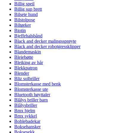
Billig speil
Billig sup brett
Bilsete hund
Bilstolpose
Biltørker
Biotin
Bjeffehalsbånd
Black and decker malingssprøyte
Black and decker robotgressklipper
Blandemaskin
Bleiebøtte
Bleiking av hår
Blekkpatron
Blender
Bliz solbriller
Blomsterkasse med benk
Blomsterkasse ute
Bluetooth høyttaler
Blålys briller barn
Blålysbriller
Bmx hjelm
Bmx sykkel
Boblebadekar
Boksehansker
Boksesekk