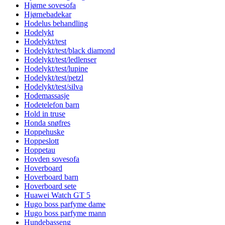
Hjørne sovesofa
Hjørnebadekar
Hodelus behandling
Hodelykt
Hodelykt/test
Hodelykt/test/black diamond
Hodelykt/test/ledlenser
Hodelykt/test/lupine
Hodelykt/test/petzl
Hodelykt/test/silva
Hodemassasje
Hodetelefon barn
Hold in truse
Honda snøfres
Hoppehuske
Hoppeslott
Hoppetau
Hovden sovesofa
Hoverboard
Hoverboard barn
Hoverboard sete
Huawei Watch GT 5
Hugo boss parfyme dame
Hugo boss parfyme mann
Hundebasseng