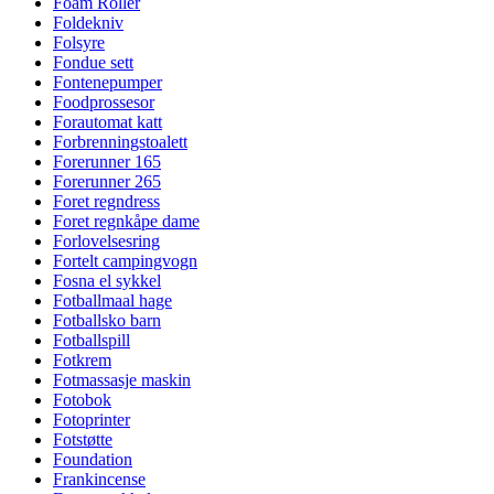
Foam Roller
Foldekniv
Folsyre
Fondue sett
Fontenepumper
Foodprossesor
Forautomat katt
Forbrenningstoalett
Forerunner 165
Forerunner 265
Foret regndress
Foret regnkåpe dame
Forlovelsesring
Fortelt campingvogn
Fosna el sykkel
Fotballmaal hage
Fotballsko barn
Fotballspill
Fotkrem
Fotmassasje maskin
Fotobok
Fotoprinter
Fotstøtte
Foundation
Frankincense