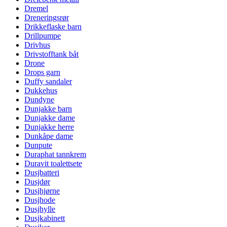
Dremel
Dreneringsrør
Drikkeflaske barn
Drillpumpe
Drivhus
Drivstofftank båt
Drone
Drops garn
Duffy sandaler
Dukkehus
Dundyne
Dunjakke barn
Dunjakke dame
Dunjakke herre
Dunkåpe dame
Dunpute
Duraphat tannkrem
Duravit toalettsete
Dusjbatteri
Dusjdør
Dusjhjørne
Dusjhode
Dusjhylle
Dusjkabinett