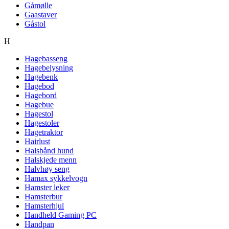
Gåmølle
Gaastaver
Gåstol
H
Hagebasseng
Hagebelysning
Hagebenk
Hagebod
Hagebord
Hagebue
Hagestol
Hagestoler
Hagetraktor
Hairlust
Halsbånd hund
Halskjede menn
Halvhøy seng
Hamax sykkelvogn
Hamster leker
Hamsterbur
Hamsterhjul
Handheld Gaming PC
Handpan