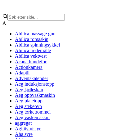
A
Abilica massage gun
Abilica romaskin
Abilica spinningsykkel
Abilica tredemølle
Abilica vektvest
Acana hundefor
Actionkamera
Adaptil
Adventskalender
Aeg induksjonstopp
Aeg kjøleskap
Aeg oppvaskmaskin
Aeg platetopp
Aeg stekeovn
Aeg tørketrommel
Aeg vaskemaskin
aggregat
Agility utstyr
Aha syre