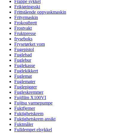
Frappe sykkel
Frikjøringsski
Frittstående oppvaskmaskin
Frityrmaskin
Frokostbrett
Frostvakt
Fruktpresse
fryseboks
Frysetørket vom
Fugepistol
Fuglebad
Fuglebur
Fuglekasse
Fuglekikkert
Fuglemat
Fuglemater
Fuglepigger
Fugleskremmer
Fujifilm X100VI
Fujitsu varmepumpe
Fuktfjerner
Fuktighetskrem
Fuktighetskrem ansikt
Fuktmåler
Fulldempet elsykkel