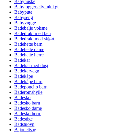
Babyhuske
Babyjogger city mini gt
Babypute
Babyseng
Babyvugge
Badebalje voksne
Badedrakt med ben
Badedrakt med skjørt
Badehette barn
Badehette dame
Badehette herre
Badekar
Badekar med dusj
Badekarvegg
Badekåpe
Badekåpe barn
Badeponcho barn
Baderomshylle
Badesko
Badesko barn
Badesko dame
Badesko herre
Badestige
Badstuovn
Bajonettsag