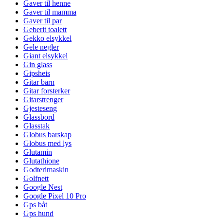
Gaver til henne
Gaver til mamma
Gaver til par
Geberit toalett
Gekko elsykkel
Gele negler
Giant elsykkel
Gin glass
Gipsheis
Gitar barn
Gitar forsterker
Gitarstrenger
Gjesteseng
Glassbord
Glasstak
Globus barskap
Globus med lys
Glutamin
Glutathione
Godterimaskin
Golfnett
Google Nest
Google Pixel 10 Pro
Gps båt
Gps hund