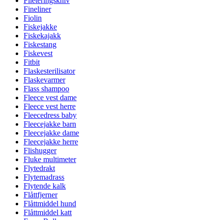
Fileteringskniv
Fineliner
Fiolin
Fiskejakke
Fiskekajakk
Fiskestang
Fiskevest
Fitbit
Flaskesterilisator
Flaskevarmer
Flass shampoo
Fleece vest dame
Fleece vest herre
Fleecedress baby
Fleecejakke barn
Fleecejakke dame
Fleecejakke herre
Flishugger
Fluke multimeter
Flytedrakt
Flytemadrass
Flytende kalk
Flåttfjerner
Flåttmiddel hund
Flåttmiddel katt