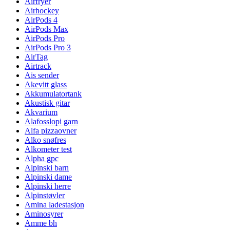
Airfryer
Airhockey
AirPods 4
AirPods Max
AirPods Pro
AirPods Pro 3
AirTag
Airtrack
Ais sender
Akevitt glass
Akkumulatortank
Akustisk gitar
Akvarium
Alafosslopi garn
Alfa pizzaovner
Alko snøfres
Alkometer test
Alpha gpc
Alpinski barn
Alpinski dame
Alpinski herre
Alpinstøvler
Amina ladestasjon
Aminosyrer
Amme bh