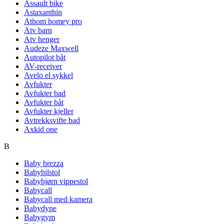
Assault bike
Astaxanthin
Athom homey pro
Atv barn
Atv henger
Audeze Maxwell
Autopilot båt
AV-receiver
Avelo el sykkel
Avfukter
Avfukter bad
Avfukter båt
Avfukter kjeller
Avtrekksvifte bad
Axkid one
B
Baby brezza
Babybilstol
Babybjørn vippestol
Babycall
Babycall med kamera
Babydyne
Babygym