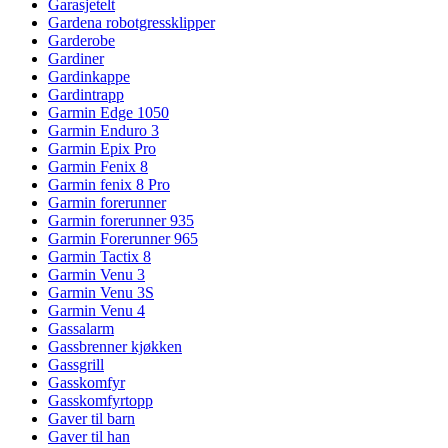
Garasjetelt
Gardena robotgressklipper
Garderobe
Gardiner
Gardinkappe
Gardintrapp
Garmin Edge 1050
Garmin Enduro 3
Garmin Epix Pro
Garmin Fenix 8
Garmin fenix 8 Pro
Garmin forerunner
Garmin forerunner 935
Garmin Forerunner 965
Garmin Tactix 8
Garmin Venu 3
Garmin Venu 3S
Garmin Venu 4
Gassalarm
Gassbrenner kjøkken
Gassgrill
Gasskomfyr
Gasskomfyrtopp
Gaver til barn
Gaver til han