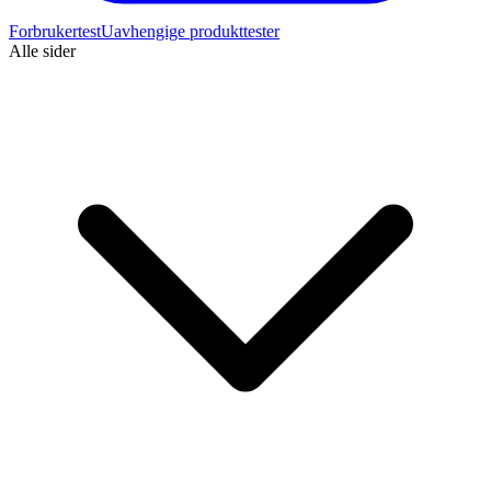
Forbrukertest
Uavhengige produkttester
Alle sider