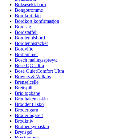
Boksesekk barn
Bongotromme
Bordkort dåp
Bordkort konfirmasjon
Bordsag
Bordstaffeli
Bordtennisbord
Bordtennisracket
Bordvifte
Borhammer
Bosch malingssprøyte
Bose QC Ultra
Bose QuietComfort Ultra
Bowers & Wilkins
Brenselcelle
Brettspill
Brio togbane
Brodbakemaskin
Brodder til sko
Broderigarn
Broderingssett
Brodkniv
Brother symaskin
Brynsgel
Brystpumpe