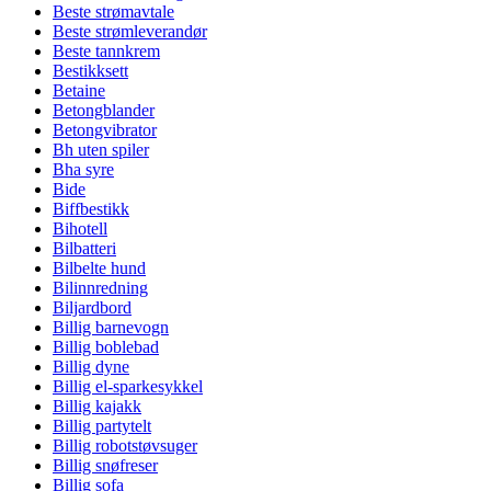
Beste strømavtale
Beste strømleverandør
Beste tannkrem
Bestikksett
Betaine
Betongblander
Betongvibrator
Bh uten spiler
Bha syre
Bide
Biffbestikk
Bihotell
Bilbatteri
Bilbelte hund
Bilinnredning
Biljardbord
Billig barnevogn
Billig boblebad
Billig dyne
Billig el-sparkesykkel
Billig kajakk
Billig partytelt
Billig robotstøvsuger
Billig snøfreser
Billig sofa