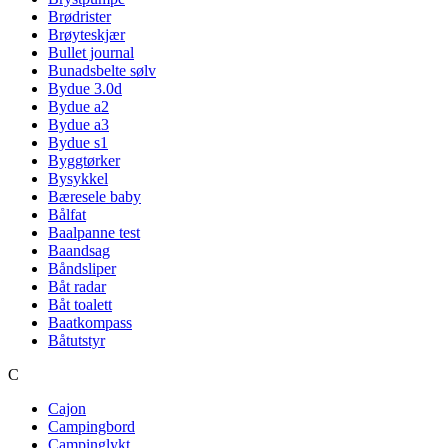
Brødrister
Brøyteskjær
Bullet journal
Bunadsbelte sølv
Bydue 3.0d
Bydue a2
Bydue a3
Bydue s1
Byggtørker
Bysykkel
Bæresele baby
Bålfat
Baalpanne test
Baandsag
Båndsliper
Båt radar
Båt toalett
Baatkompass
Båtutstyr
C
Cajon
Campingbord
Campinglykt