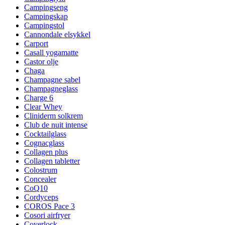
Campingseng
Campingskap
Campingstol
Cannondale elsykkel
Carport
Casall yogamatte
Castor olje
Chaga
Champagne sabel
Champagneglass
Charge 6
Clear Whey
Cliniderm solkrem
Club de nuit intense
Cocktailglass
Cognacglass
Collagen plus
Collagen tabletter
Colostrum
Concealer
CoQ10
Cordyceps
COROS Pace 3
Cosori airfryer
Coverlock