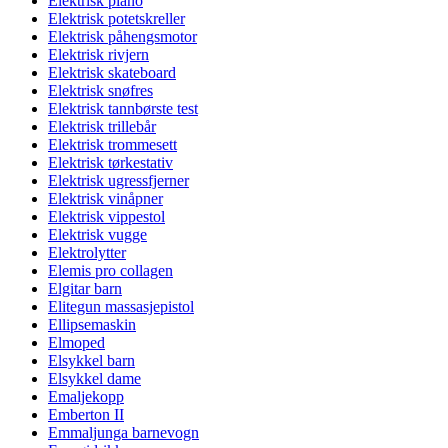
Elektrisk piano
Elektrisk potetskreller
Elektrisk påhengsmotor
Elektrisk rivjern
Elektrisk skateboard
Elektrisk snøfres
Elektrisk tannbørste test
Elektrisk trillebår
Elektrisk trommesett
Elektrisk tørkestativ
Elektrisk ugressfjerner
Elektrisk vinåpner
Elektrisk vippestol
Elektrisk vugge
Elektrolytter
Elemis pro collagen
Elgitar barn
Elitegun massasjepistol
Ellipsemaskin
Elmoped
Elsykkel barn
Elsykkel dame
Emaljekopp
Emberton II
Emmaljunga barnevogn