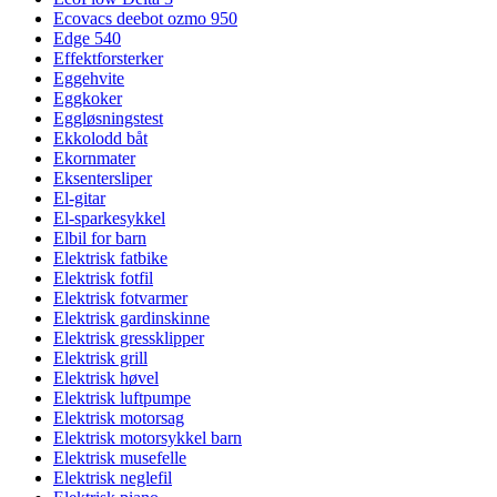
Ecovacs deebot ozmo 950
Edge 540
Effektforsterker
Eggehvite
Eggkoker
Eggløsningstest
Ekkolodd båt
Ekornmater
Eksentersliper
El-gitar
El-sparkesykkel
Elbil for barn
Elektrisk fatbike
Elektrisk fotfil
Elektrisk fotvarmer
Elektrisk gardinskinne
Elektrisk gressklipper
Elektrisk grill
Elektrisk høvel
Elektrisk luftpumpe
Elektrisk motorsag
Elektrisk motorsykkel barn
Elektrisk musefelle
Elektrisk neglefil