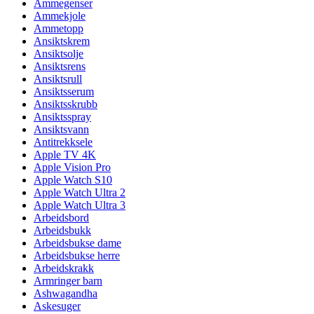
Ammegenser
Ammekjole
Ammetopp
Ansiktskrem
Ansiktsolje
Ansiktsrens
Ansiktsrull
Ansiktsserum
Ansiktsskrubb
Ansiktsspray
Ansiktsvann
Antitrekksele
Apple TV 4K
Apple Vision Pro
Apple Watch S10
Apple Watch Ultra 2
Apple Watch Ultra 3
Arbeidsbord
Arbeidsbukk
Arbeidsbukse dame
Arbeidsbukse herre
Arbeidskrakk
Armringer barn
Ashwagandha
Askesuger