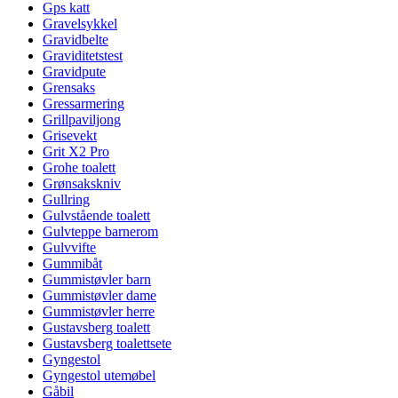
Gps katt
Gravelsykkel
Gravidbelte
Graviditetstest
Gravidpute
Grensaks
Gressarmering
Grillpaviljong
Grisevekt
Grit X2 Pro
Grohe toalett
Grønsakskniv
Gullring
Gulvstående toalett
Gulvteppe barnerom
Gulvvifte
Gummibåt
Gummistøvler barn
Gummistøvler dame
Gummistøvler herre
Gustavsberg toalett
Gustavsberg toalettsete
Gyngestol
Gyngestol utemøbel
Gåbil