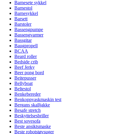
Barnesete sykkel
Barnestol
Barnesykkel
Barsett
Barstoler
Bassengpumpe
Bassengvarmer
Bassgitar
Baugpropell
BCAA
Beard roller
Bedside crib
Beef Jerky
Beer pong bord
Beitepusser
Bellyboat
Beltestol
Benkebereder
Benkoppvaskmaskin test
Bergans skalljakke
Besafe stretch
Beskyttelsesbriller
Best sovesofa
Beste ansiktsmaske
Beste robotstøvsuger