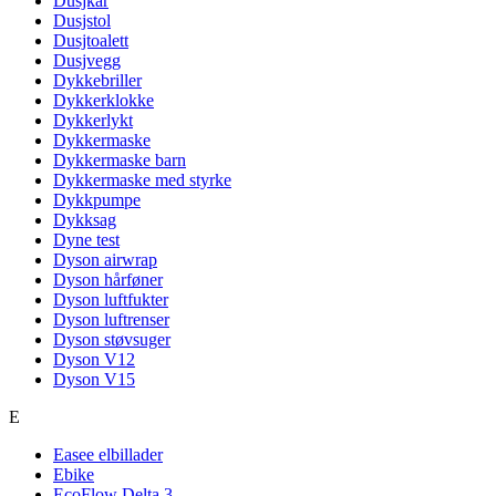
Dusjkar
Dusjstol
Dusjtoalett
Dusjvegg
Dykkebriller
Dykkerklokke
Dykkerlykt
Dykkermaske
Dykkermaske barn
Dykkermaske med styrke
Dykkpumpe
Dykksag
Dyne test
Dyson airwrap
Dyson hårføner
Dyson luftfukter
Dyson luftrenser
Dyson støvsuger
Dyson V12
Dyson V15
E
Easee elbillader
Ebike
EcoFlow Delta 3