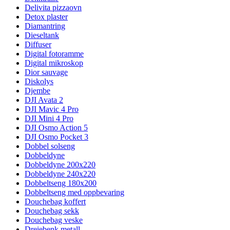
Delivita pizzaovn
Detox plaster
Diamantring
Dieseltank
Diffuser
Digital fotoramme
Digital mikroskop
Dior sauvage
Diskolys
Djembe
DJI Avata 2
DJI Mavic 4 Pro
DJI Mini 4 Pro
DJI Osmo Action 5
DJI Osmo Pocket 3
Dobbel solseng
Dobbeldyne
Dobbeldyne 200x220
Dobbeldyne 240x220
Dobbeltseng 180x200
Dobbeltseng med oppbevaring
Douchebag koffert
Douchebag sekk
Douchebag veske
Dreiebenk metall