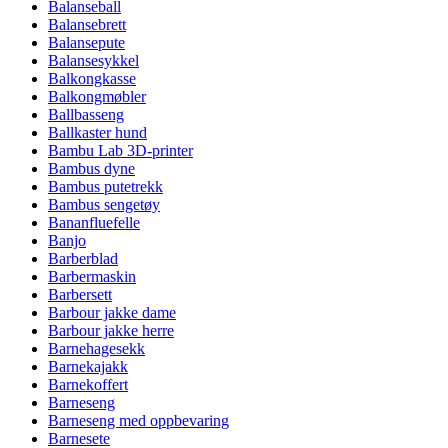
Balanseball
Balansebrett
Balansepute
Balansesykkel
Balkongkasse
Balkongmøbler
Ballbasseng
Ballkaster hund
Bambu Lab 3D-printer
Bambus dyne
Bambus putetrekk
Bambus sengetøy
Bananfluefelle
Banjo
Barberblad
Barbermaskin
Barbersett
Barbour jakke dame
Barbour jakke herre
Barnehagesekk
Barnekajakk
Barnekoffert
Barneseng
Barneseng med oppbevaring
Barnesete