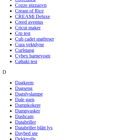
Cozze pizzaovn
Cream of Rice
CREAMi Deluxe
Creed aventus
Cricut maker
Crp test
Cub cadet snøfreser
Cura vektdyne
Curlstang
Cybex barnevogn
Cøliaki test
D
Dagkrem
Dagseng
Dagslyslampe
Dale garn
Dampkokere
Dampvasker
Dashcam
Databriller
Databriller blått lys
Daybed ute
Dekktralle