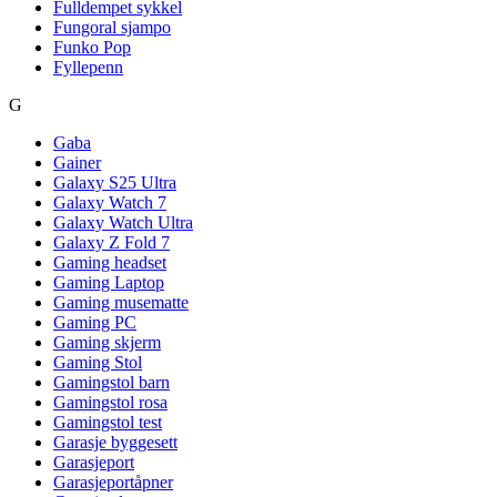
Fulldempet sykkel
Fungoral sjampo
Funko Pop
Fyllepenn
G
Gaba
Gainer
Galaxy S25 Ultra
Galaxy Watch 7
Galaxy Watch Ultra
Galaxy Z Fold 7
Gaming headset
Gaming Laptop
Gaming musematte
Gaming PC
Gaming skjerm
Gaming Stol
Gamingstol barn
Gamingstol rosa
Gamingstol test
Garasje byggesett
Garasjeport
Garasjeportåpner