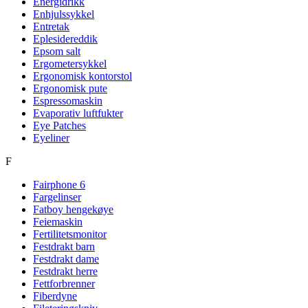
Energidrikk
Enhjulssykkel
Entretak
Eplesidereddik
Epsom salt
Ergometersykkel
Ergonomisk kontorstol
Ergonomisk pute
Espressomaskin
Evaporativ luftfukter
Eye Patches
Eyeliner
F
Fairphone 6
Fargelinser
Fatboy hengekøye
Feiemaskin
Fertilitetsmonitor
Festdrakt barn
Festdrakt dame
Festdrakt herre
Fettforbrenner
Fiberdyne