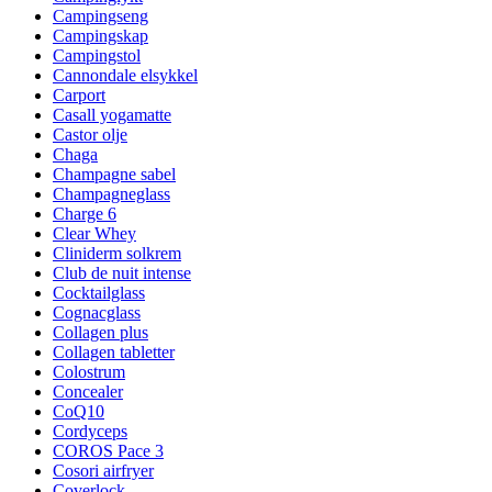
Campingseng
Campingskap
Campingstol
Cannondale elsykkel
Carport
Casall yogamatte
Castor olje
Chaga
Champagne sabel
Champagneglass
Charge 6
Clear Whey
Cliniderm solkrem
Club de nuit intense
Cocktailglass
Cognacglass
Collagen plus
Collagen tabletter
Colostrum
Concealer
CoQ10
Cordyceps
COROS Pace 3
Cosori airfryer
Coverlock