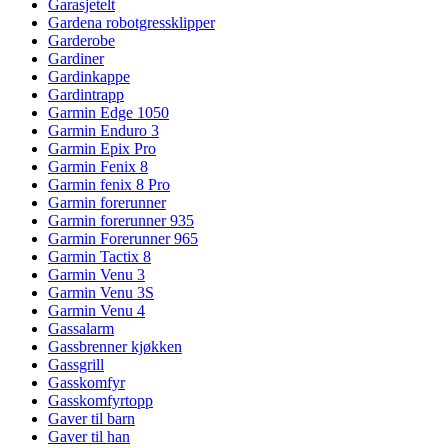
Garasjetelt
Gardena robotgressklipper
Garderobe
Gardiner
Gardinkappe
Gardintrapp
Garmin Edge 1050
Garmin Enduro 3
Garmin Epix Pro
Garmin Fenix 8
Garmin fenix 8 Pro
Garmin forerunner
Garmin forerunner 935
Garmin Forerunner 965
Garmin Tactix 8
Garmin Venu 3
Garmin Venu 3S
Garmin Venu 4
Gassalarm
Gassbrenner kjøkken
Gassgrill
Gasskomfyr
Gasskomfyrtopp
Gaver til barn
Gaver til han