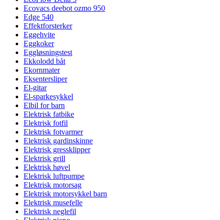
Ecovacs deebot ozmo 950
Edge 540
Effektforsterker
Eggehvite
Eggkoker
Eggløsningstest
Ekkolodd båt
Ekornmater
Eksentersliper
El-gitar
El-sparkesykkel
Elbil for barn
Elektrisk fatbike
Elektrisk fotfil
Elektrisk fotvarmer
Elektrisk gardinskinne
Elektrisk gressklipper
Elektrisk grill
Elektrisk høvel
Elektrisk luftpumpe
Elektrisk motorsag
Elektrisk motorsykkel barn
Elektrisk musefelle
Elektrisk neglefil