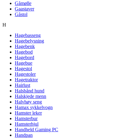
Gåmølle
Gaastaver
Gåstol
H
Hagebasseng
Hagebelysning
Hagebenk
Hagebod
Hagebord
Hagebue
Hagestol
Hagestoler
Hagetraktor
Hairlust
Halsbånd hund
Halskjede menn
Halvhøy seng
Hamax sykkelvogn
Hamster leker
Hamsterbur
Hamsterhjul
Handheld Gaming PC
Handpan