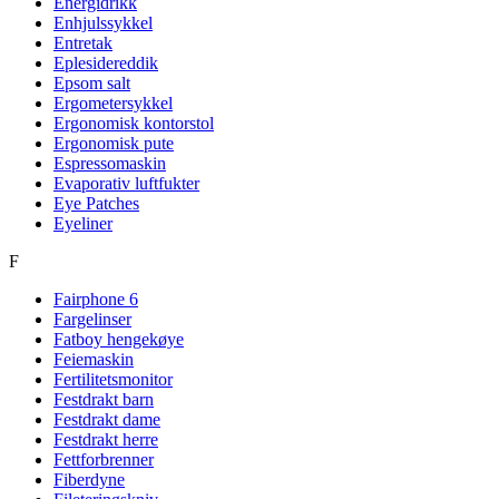
Energidrikk
Enhjulssykkel
Entretak
Eplesidereddik
Epsom salt
Ergometersykkel
Ergonomisk kontorstol
Ergonomisk pute
Espressomaskin
Evaporativ luftfukter
Eye Patches
Eyeliner
F
Fairphone 6
Fargelinser
Fatboy hengekøye
Feiemaskin
Fertilitetsmonitor
Festdrakt barn
Festdrakt dame
Festdrakt herre
Fettforbrenner
Fiberdyne