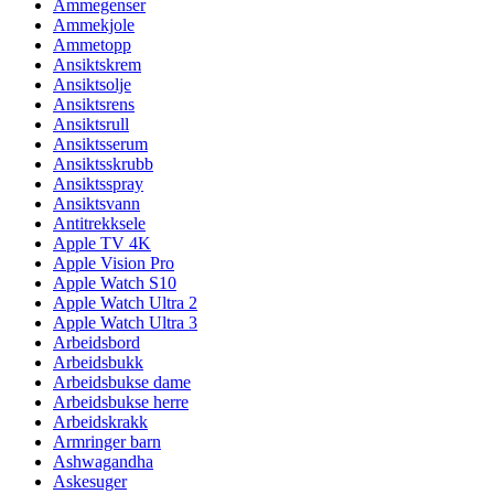
Ammegenser
Ammekjole
Ammetopp
Ansiktskrem
Ansiktsolje
Ansiktsrens
Ansiktsrull
Ansiktsserum
Ansiktsskrubb
Ansiktsspray
Ansiktsvann
Antitrekksele
Apple TV 4K
Apple Vision Pro
Apple Watch S10
Apple Watch Ultra 2
Apple Watch Ultra 3
Arbeidsbord
Arbeidsbukk
Arbeidsbukse dame
Arbeidsbukse herre
Arbeidskrakk
Armringer barn
Ashwagandha
Askesuger