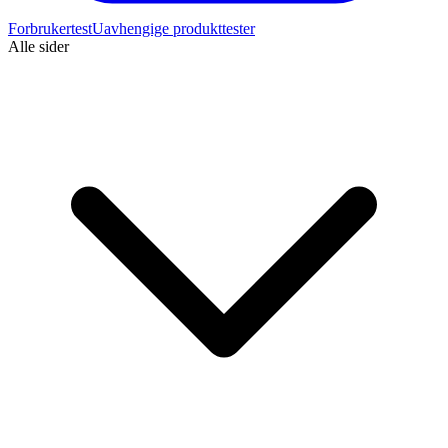
Forbrukertest
Uavhengige produkttester
Alle sider