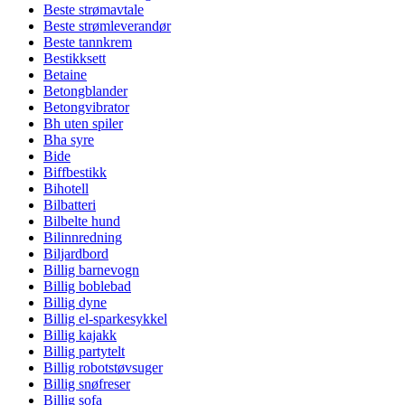
Beste strømavtale
Beste strømleverandør
Beste tannkrem
Bestikksett
Betaine
Betongblander
Betongvibrator
Bh uten spiler
Bha syre
Bide
Biffbestikk
Bihotell
Bilbatteri
Bilbelte hund
Bilinnredning
Biljardbord
Billig barnevogn
Billig boblebad
Billig dyne
Billig el-sparkesykkel
Billig kajakk
Billig partytelt
Billig robotstøvsuger
Billig snøfreser
Billig sofa