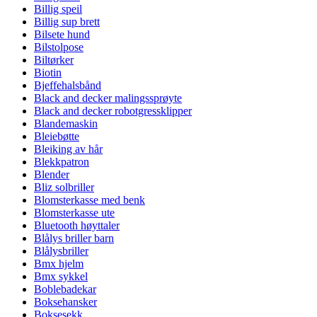
Billig speil
Billig sup brett
Bilsete hund
Bilstolpose
Biltørker
Biotin
Bjeffehalsbånd
Black and decker malingssprøyte
Black and decker robotgressklipper
Blandemaskin
Bleiebøtte
Bleiking av hår
Blekkpatron
Blender
Bliz solbriller
Blomsterkasse med benk
Blomsterkasse ute
Bluetooth høyttaler
Blålys briller barn
Blålysbriller
Bmx hjelm
Bmx sykkel
Boblebadekar
Boksehansker
Boksesekk