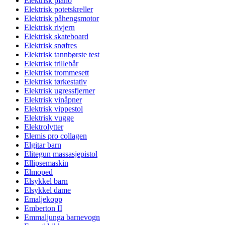
Elektrisk piano
Elektrisk potetskreller
Elektrisk påhengsmotor
Elektrisk rivjern
Elektrisk skateboard
Elektrisk snøfres
Elektrisk tannbørste test
Elektrisk trillebår
Elektrisk trommesett
Elektrisk tørkestativ
Elektrisk ugressfjerner
Elektrisk vinåpner
Elektrisk vippestol
Elektrisk vugge
Elektrolytter
Elemis pro collagen
Elgitar barn
Elitegun massasjepistol
Ellipsemaskin
Elmoped
Elsykkel barn
Elsykkel dame
Emaljekopp
Emberton II
Emmaljunga barnevogn