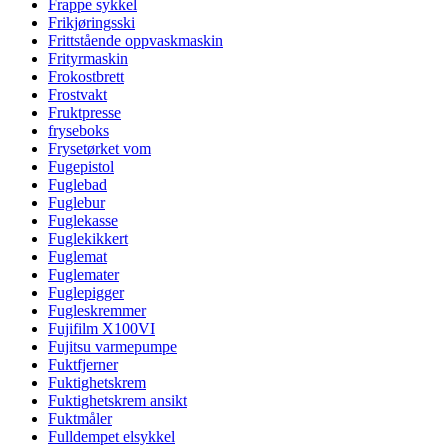
Frappe sykkel
Frikjøringsski
Frittstående oppvaskmaskin
Frityrmaskin
Frokostbrett
Frostvakt
Fruktpresse
fryseboks
Frysetørket vom
Fugepistol
Fuglebad
Fuglebur
Fuglekasse
Fuglekikkert
Fuglemat
Fuglemater
Fuglepigger
Fugleskremmer
Fujifilm X100VI
Fujitsu varmepumpe
Fuktfjerner
Fuktighetskrem
Fuktighetskrem ansikt
Fuktmåler
Fulldempet elsykkel