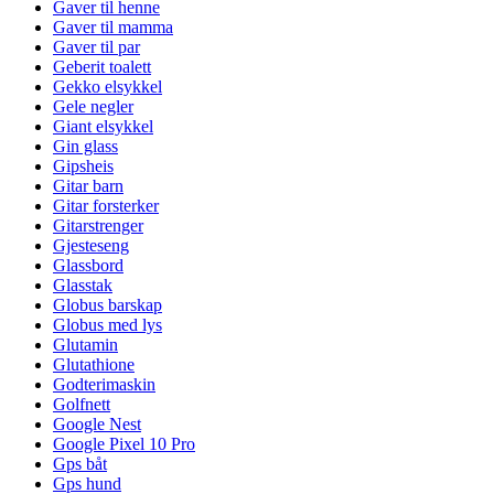
Gaver til henne
Gaver til mamma
Gaver til par
Geberit toalett
Gekko elsykkel
Gele negler
Giant elsykkel
Gin glass
Gipsheis
Gitar barn
Gitar forsterker
Gitarstrenger
Gjesteseng
Glassbord
Glasstak
Globus barskap
Globus med lys
Glutamin
Glutathione
Godterimaskin
Golfnett
Google Nest
Google Pixel 10 Pro
Gps båt
Gps hund