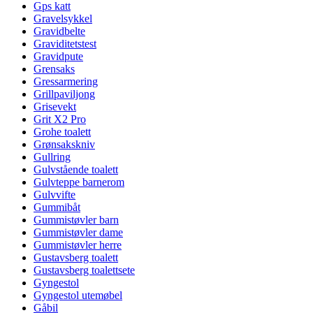
Gps katt
Gravelsykkel
Gravidbelte
Graviditetstest
Gravidpute
Grensaks
Gressarmering
Grillpaviljong
Grisevekt
Grit X2 Pro
Grohe toalett
Grønsakskniv
Gullring
Gulvstående toalett
Gulvteppe barnerom
Gulvvifte
Gummibåt
Gummistøvler barn
Gummistøvler dame
Gummistøvler herre
Gustavsberg toalett
Gustavsberg toalettsete
Gyngestol
Gyngestol utemøbel
Gåbil