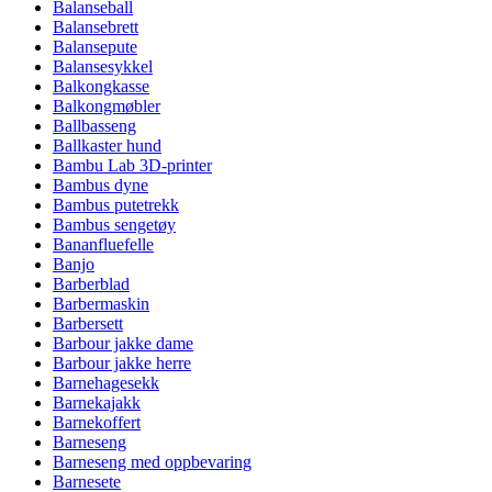
Balanseball
Balansebrett
Balansepute
Balansesykkel
Balkongkasse
Balkongmøbler
Ballbasseng
Ballkaster hund
Bambu Lab 3D-printer
Bambus dyne
Bambus putetrekk
Bambus sengetøy
Bananfluefelle
Banjo
Barberblad
Barbermaskin
Barbersett
Barbour jakke dame
Barbour jakke herre
Barnehagesekk
Barnekajakk
Barnekoffert
Barneseng
Barneseng med oppbevaring
Barnesete