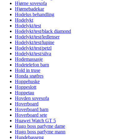
Hjørne sovesofa
Hjørnebadekar
Hodelus behandling
Hodelykt
Hodelykt/test
Hodelykt/test/black diamond
Hodelykt/test/ledlenser
Hodelykt/test/lupine
Hodelykt/test/petzl
Hodelykt/test/silva
Hodemassasje
Hodetelefon barn
Hold in truse
Honda snøfres
Hoppehuske
Hoppeslott
Hoppetau
Hovden sovesofa
Hoverboard
Hoverboard barn
Hoverboard sete
Huawei Watch GT 5
Hugo boss parfyme dame
Hugo boss parfyme mann
Hundebasseng