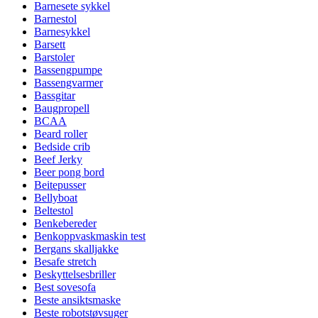
Barnesete sykkel
Barnestol
Barnesykkel
Barsett
Barstoler
Bassengpumpe
Bassengvarmer
Bassgitar
Baugpropell
BCAA
Beard roller
Bedside crib
Beef Jerky
Beer pong bord
Beitepusser
Bellyboat
Beltestol
Benkebereder
Benkoppvaskmaskin test
Bergans skalljakke
Besafe stretch
Beskyttelsesbriller
Best sovesofa
Beste ansiktsmaske
Beste robotstøvsuger