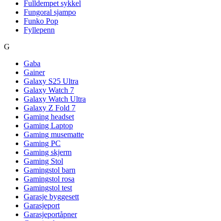
Fulldempet sykkel
Fungoral sjampo
Funko Pop
Fyllepenn
G
Gaba
Gainer
Galaxy S25 Ultra
Galaxy Watch 7
Galaxy Watch Ultra
Galaxy Z Fold 7
Gaming headset
Gaming Laptop
Gaming musematte
Gaming PC
Gaming skjerm
Gaming Stol
Gamingstol barn
Gamingstol rosa
Gamingstol test
Garasje byggesett
Garasjeport
Garasjeportåpner