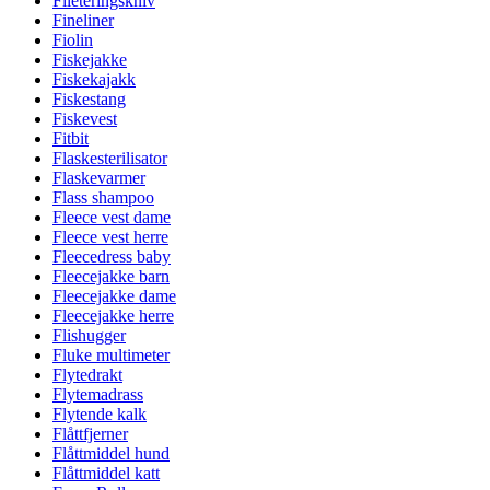
Fileteringskniv
Fineliner
Fiolin
Fiskejakke
Fiskekajakk
Fiskestang
Fiskevest
Fitbit
Flaskesterilisator
Flaskevarmer
Flass shampoo
Fleece vest dame
Fleece vest herre
Fleecedress baby
Fleecejakke barn
Fleecejakke dame
Fleecejakke herre
Flishugger
Fluke multimeter
Flytedrakt
Flytemadrass
Flytende kalk
Flåttfjerner
Flåttmiddel hund
Flåttmiddel katt