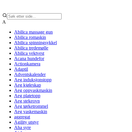
A
Abilica massage gun
Abilica romaskin
Abilica spinningsykkel
Abilica tredemølle
Abilica vektvest
Acana hundefor
Actionkamera
Adaptil
Adventskalender
Aeg induksjonstopp
Aeg kjøleskap
Aeg oppvaskmaskin
Aeg platetopp
Aeg stekeovn
Aeg tørketrommel
Aeg vaskemaskin
aggregat
Agility utstyr
Aha syre