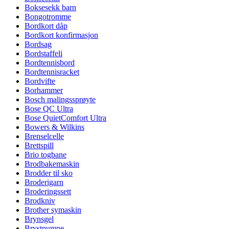
Boksesekk barn
Bongotromme
Bordkort dåp
Bordkort konfirmasjon
Bordsag
Bordstaffeli
Bordtennisbord
Bordtennisracket
Bordvifte
Borhammer
Bosch malingssprøyte
Bose QC Ultra
Bose QuietComfort Ultra
Bowers & Wilkins
Brenselcelle
Brettspill
Brio togbane
Brodbakemaskin
Brodder til sko
Broderigarn
Broderingssett
Brodkniv
Brother symaskin
Brynsgel
Brystpumpe