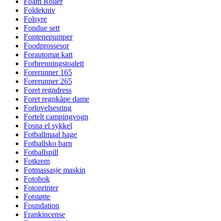
Foam Roller
Foldekniv
Folsyre
Fondue sett
Fontenepumper
Foodprossesor
Forautomat katt
Forbrenningstoalett
Forerunner 165
Forerunner 265
Foret regndress
Foret regnkåpe dame
Forlovelsesring
Fortelt campingvogn
Fosna el sykkel
Fotballmaal hage
Fotballsko barn
Fotballspill
Fotkrem
Fotmassasje maskin
Fotobok
Fotoprinter
Fotstøtte
Foundation
Frankincense