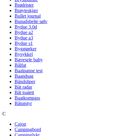
Brødrister
Brøyteskjær
Bullet journal
Bunadsbelte sølv
Bydue 3.0d
Bydue a2
Bydue a3
Bydue s1
Byggtørker
Bysykkel
Bæresele baby
Bålfat
Baalpanne test
Baandsag
Båndsliper
Båt radar
Båt toalett
Baatkompass
Båtutstyr
C
Cajon
Campingbord
Campinglykt