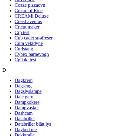
Cozze pizzaovn
Cream of Rice
CREAMi Deluxe
Creed aventus
Cricut maker
Crp test
Cub cadet snøfreser
Cura vektdyne
Curlstang
Cybex barnevogn
Cøliaki test
D
Dagkrem
Dagseng
Dagslyslampe
Dale garn
Dampkokere
Dampvasker
Dashcam
Databriller
Databriller blått lys
Daybed ute
Dekktralle