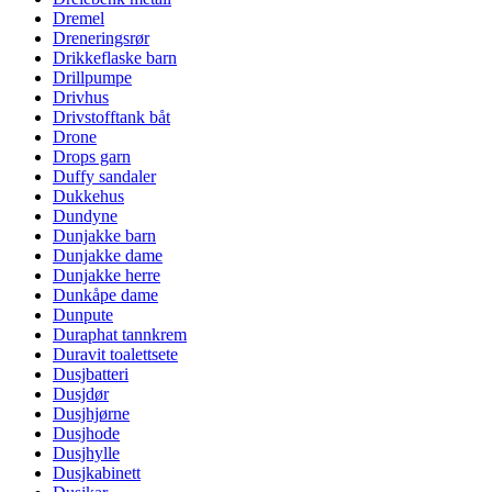
Dremel
Dreneringsrør
Drikkeflaske barn
Drillpumpe
Drivhus
Drivstofftank båt
Drone
Drops garn
Duffy sandaler
Dukkehus
Dundyne
Dunjakke barn
Dunjakke dame
Dunjakke herre
Dunkåpe dame
Dunpute
Duraphat tannkrem
Duravit toalettsete
Dusjbatteri
Dusjdør
Dusjhjørne
Dusjhode
Dusjhylle
Dusjkabinett