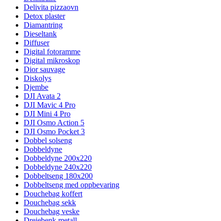
Delivita pizzaovn
Detox plaster
Diamantring
Dieseltank
Diffuser
Digital fotoramme
Digital mikroskop
Dior sauvage
Diskolys
Djembe
DJI Avata 2
DJI Mavic 4 Pro
DJI Mini 4 Pro
DJI Osmo Action 5
DJI Osmo Pocket 3
Dobbel solseng
Dobbeldyne
Dobbeldyne 200x220
Dobbeldyne 240x220
Dobbeltseng 180x200
Dobbeltseng med oppbevaring
Douchebag koffert
Douchebag sekk
Douchebag veske
Dreiebenk metall