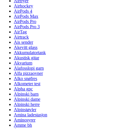
Airfryer
Airhockey
AirPods 4
AirPods Max
AirPods Pro
AirPods Pro 3
AirTag
Airtrack
Ais sender
Akevitt glass
Akkumulatortank
Akustisk gitar
Akvarium
Alafosslopi garn
Alfa pizzaovner
Alko snøfres
Alkometer test
Alpha gpc
Alpinski barn
Alpinski dame
Alpinski herre
Alpinstøvler
Amina ladestasjon
Aminosyrer
Amme bh