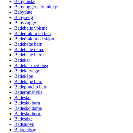
Babyhuske
Babyjogger city mini gt
Babypute
Babyseng
Babyvugge
Badebalje voksne
Badedrakt med ben
Badedrakt med skjørt
Badehette barn
Badehette dame
Badehette herre
Badekar
Badekar med dusj
Badekarvegg
Badekåpe
Badekåpe barn
Badeponcho barn
Baderomshylle
Badesko
Badesko barn
Badesko dame
Badesko herre
Badestige
Badstuovn
Bajonettsag