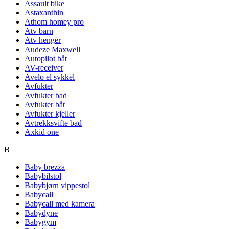
Assault bike
Astaxanthin
Athom homey pro
Atv barn
Atv henger
Audeze Maxwell
Autopilot båt
AV-receiver
Avelo el sykkel
Avfukter
Avfukter bad
Avfukter båt
Avfukter kjeller
Avtrekksvifte bad
Axkid one
B
Baby brezza
Babybilstol
Babybjørn vippestol
Babycall
Babycall med kamera
Babydyne
Babygym