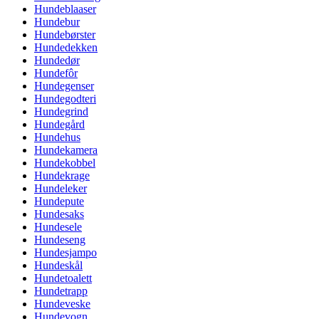
Hundeblaaser
Hundebur
Hundebørster
Hundedekken
Hundedør
Hundefôr
Hundegenser
Hundegodteri
Hundegrind
Hundegård
Hundehus
Hundekamera
Hundekobbel
Hundekrage
Hundeleker
Hundepute
Hundesaks
Hundesele
Hundeseng
Hundesjampo
Hundeskål
Hundetoalett
Hundetrapp
Hundeveske
Hundevogn