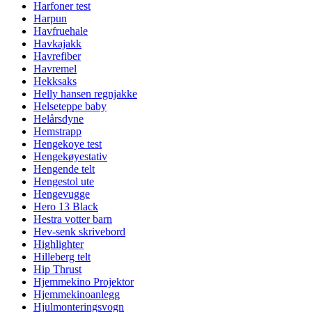
Harfoner test
Harpun
Havfruehale
Havkajakk
Havrefiber
Havremel
Hekksaks
Helly hansen regnjakke
Helseteppe baby
Helårsdyne
Hemstrapp
Hengekoye test
Hengekøyestativ
Hengende telt
Hengestol ute
Hengevugge
Hero 13 Black
Hestra votter barn
Hev-senk skrivebord
Highlighter
Hilleberg telt
Hip Thrust
Hjemmekino Projektor
Hjemmekinoanlegg
Hjulmonteringsvogn