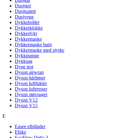
Dusjkar
Dusjstol
Dusjtoalett
Dusjvegg
Dykkebriller
Dykkerklokke
Dykkerlykt
Dykkermaske
Dykkermaske barn
Dykkermaske med styrke
Dykkpumpe
Dykksag
Dyne test
Dyson airwrap
Dyson hårføner
Dyson luftfukter
Dyson luftrenser
Dyson støvsuger
Dyson V12
Dyson V15
E
Easee elbillader
Ebike
EcoFlow Delta 3