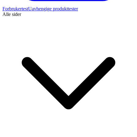
Forbrukertest
Uavhengige produkttester
Alle sider