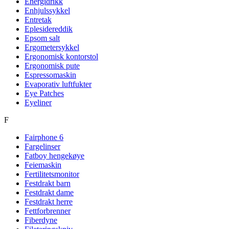
Energidrikk
Enhjulssykkel
Entretak
Eplesidereddik
Epsom salt
Ergometersykkel
Ergonomisk kontorstol
Ergonomisk pute
Espressomaskin
Evaporativ luftfukter
Eye Patches
Eyeliner
F
Fairphone 6
Fargelinser
Fatboy hengekøye
Feiemaskin
Fertilitetsmonitor
Festdrakt barn
Festdrakt dame
Festdrakt herre
Fettforbrenner
Fiberdyne