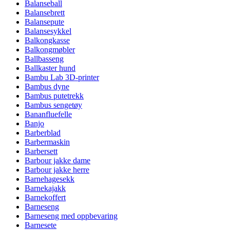
Balanseball
Balansebrett
Balansepute
Balansesykkel
Balkongkasse
Balkongmøbler
Ballbasseng
Ballkaster hund
Bambu Lab 3D-printer
Bambus dyne
Bambus putetrekk
Bambus sengetøy
Bananfluefelle
Banjo
Barberblad
Barbermaskin
Barbersett
Barbour jakke dame
Barbour jakke herre
Barnehagesekk
Barnekajakk
Barnekoffert
Barneseng
Barneseng med oppbevaring
Barnesete