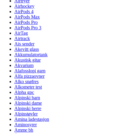
Airfryer
Airhockey
AirPods 4
AirPods Max
AirPods Pro
AirPods Pro 3
AirTag
Airtrack
Ais sender
Akevitt glass
Akkumulatortank
Akustisk gitar
Akvarium
Alafosslopi garn
Alfa pizzaovner
Alko snøfres
Alkometer test
Alpha gpc
Alpinski barn
Alpinski dame
Alpinski herre
Alpinstøvler
Amina ladestasjon
Aminosyrer
Amme bh