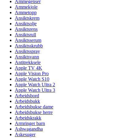
Ammegenser
Ammekjole
Ammetopp
Ansiktskrem
Ansiktsolje
Ansiktsrens
Ansiktsrull
Ansiktsserum
Ansiktsskrubb
Ansiktsspray
Ansiktsvann
Antitrekksele
Apple TV 4K
Apple Vision Pro
Apple Watch S10
Apple Watch Ultra 2
Apple Watch Ultra 3
Arbeidsbord
Arbeidsbukk
Arbeidsbukse dame
Arbeidsbukse herre
Arbeidskrakk
Armringer barn
Ashwagandha
Askesuger