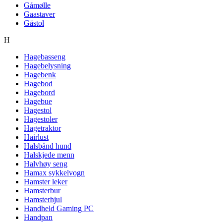
Gåmølle
Gaastaver
Gåstol
H
Hagebasseng
Hagebelysning
Hagebenk
Hagebod
Hagebord
Hagebue
Hagestol
Hagestoler
Hagetraktor
Hairlust
Halsbånd hund
Halskjede menn
Halvhøy seng
Hamax sykkelvogn
Hamster leker
Hamsterbur
Hamsterhjul
Handheld Gaming PC
Handpan