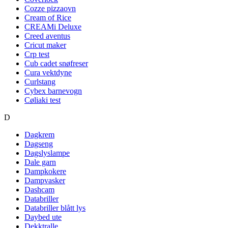
Cozze pizzaovn
Cream of Rice
CREAMi Deluxe
Creed aventus
Cricut maker
Crp test
Cub cadet snøfreser
Cura vektdyne
Curlstang
Cybex barnevogn
Cøliaki test
D
Dagkrem
Dagseng
Dagslyslampe
Dale garn
Dampkokere
Dampvasker
Dashcam
Databriller
Databriller blått lys
Daybed ute
Dekktralle