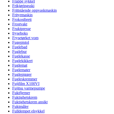
Frappe sykkel
Frikjøringsski
Frittstående oppvaskmaskin
Frityrmaskin
Frokostbrett
Frostvakt
Fruktpresse
fryseboks
Frysetørket vom
Fugepistol
Fuglebad
Fuglebur
Fuglekasse
Fuglekikkert
Fuglemat
Fuglemater
Fuglepigger
Fugleskremmer
Fujifilm X100VI
Fujitsu varmepumpe
Fuktfjerner
Fuktighetskrem
Fuktighetskrem ansikt
Fuktmåler
Fulldempet elsykkel