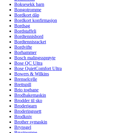
Boksesekk barn
Bongotromme
Bordkort dåp
Bordkort konfirmasjon
Bordsag
Bordstaffeli
Bordtennisbord
Bordtennisracket
Bordvifte
Borhammer
Bosch malingssprøyte
Bose QC Ultra
Bose QuietComfort Ultra
Bowers & Wilkins
Brenselcelle
Brettspill
Brio togbane
Brodbakemaskin
Brodder til sko
Broderigarn
Broderingssett
Brodkniv
Brother symaskin
Brynsgel
Brystpumpe