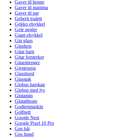
Gaver til henne
Gaver til mamma
Gaver til par
Geberit toalett
Gekko elsykkel
Gele negler
Giant elsykkel
Gin glass
Gipsheis
Gitar barn
Gitar forsterker
Gitarstrenger
Gjesteseng
Glassbord
Glasstak
Globus barskap
Globus med lys
Glutamin
Glutathione
Godterimaskin
Golfnett
Google Nest
Google Pixel 10 Pro
Gps båt
Gps hund