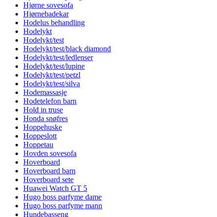
Hjørne sovesofa
Hjørnebadekar
Hodelus behandling
Hodelykt
Hodelykt/test
Hodelykt/test/black diamond
Hodelykt/test/ledlenser
Hodelykt/test/lupine
Hodelykt/test/petzl
Hodelykt/test/silva
Hodemassasje
Hodetelefon barn
Hold in truse
Honda snøfres
Hoppehuske
Hoppeslott
Hoppetau
Hovden sovesofa
Hoverboard
Hoverboard barn
Hoverboard sete
Huawei Watch GT 5
Hugo boss parfyme dame
Hugo boss parfyme mann
Hundebasseng