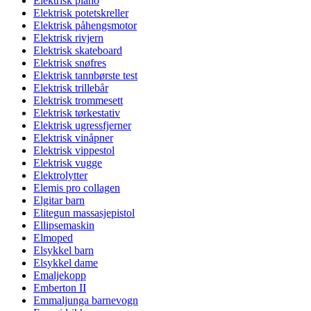
Elektrisk piano
Elektrisk potetskreller
Elektrisk påhengsmotor
Elektrisk rivjern
Elektrisk skateboard
Elektrisk snøfres
Elektrisk tannbørste test
Elektrisk trillebår
Elektrisk trommesett
Elektrisk tørkestativ
Elektrisk ugressfjerner
Elektrisk vinåpner
Elektrisk vippestol
Elektrisk vugge
Elektrolytter
Elemis pro collagen
Elgitar barn
Elitegun massasjepistol
Ellipsemaskin
Elmoped
Elsykkel barn
Elsykkel dame
Emaljekopp
Emberton II
Emmaljunga barnevogn