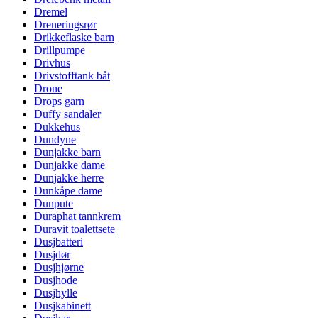
Dremel
Dreneringsrør
Drikkeflaske barn
Drillpumpe
Drivhus
Drivstofftank båt
Drone
Drops garn
Duffy sandaler
Dukkehus
Dundyne
Dunjakke barn
Dunjakke dame
Dunjakke herre
Dunkåpe dame
Dunpute
Duraphat tannkrem
Duravit toalettsete
Dusjbatteri
Dusjdør
Dusjhjørne
Dusjhode
Dusjhylle
Dusjkabinett