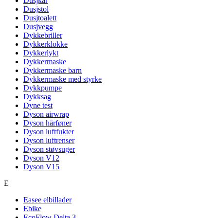
Dusjkar
Dusjstol
Dusjtoalett
Dusjvegg
Dykkebriller
Dykkerklokke
Dykkerlykt
Dykkermaske
Dykkermaske barn
Dykkermaske med styrke
Dykkpumpe
Dykksag
Dyne test
Dyson airwrap
Dyson hårføner
Dyson luftfukter
Dyson luftrenser
Dyson støvsuger
Dyson V12
Dyson V15
E
Easee elbillader
Ebike
EcoFlow Delta 3