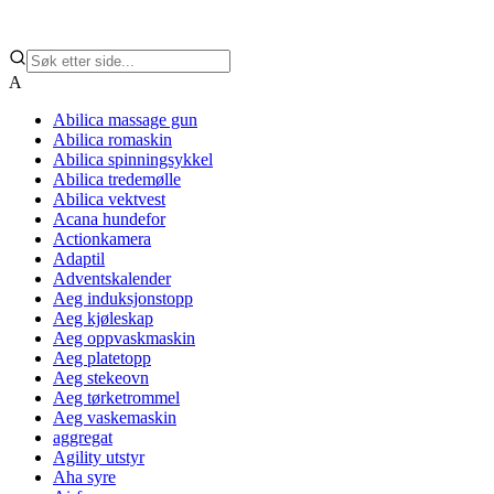
A
Abilica massage gun
Abilica romaskin
Abilica spinningsykkel
Abilica tredemølle
Abilica vektvest
Acana hundefor
Actionkamera
Adaptil
Adventskalender
Aeg induksjonstopp
Aeg kjøleskap
Aeg oppvaskmaskin
Aeg platetopp
Aeg stekeovn
Aeg tørketrommel
Aeg vaskemaskin
aggregat
Agility utstyr
Aha syre