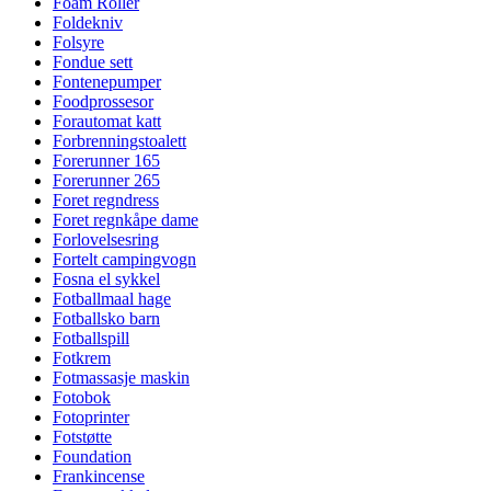
Foam Roller
Foldekniv
Folsyre
Fondue sett
Fontenepumper
Foodprossesor
Forautomat katt
Forbrenningstoalett
Forerunner 165
Forerunner 265
Foret regndress
Foret regnkåpe dame
Forlovelsesring
Fortelt campingvogn
Fosna el sykkel
Fotballmaal hage
Fotballsko barn
Fotballspill
Fotkrem
Fotmassasje maskin
Fotobok
Fotoprinter
Fotstøtte
Foundation
Frankincense