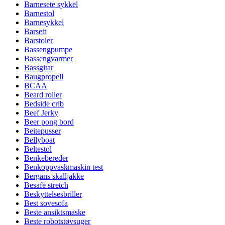
Barnesete sykkel
Barnestol
Barnesykkel
Barsett
Barstoler
Bassengpumpe
Bassengvarmer
Bassgitar
Baugpropell
BCAA
Beard roller
Bedside crib
Beef Jerky
Beer pong bord
Beitepusser
Bellyboat
Beltestol
Benkebereder
Benkoppvaskmaskin test
Bergans skalljakke
Besafe stretch
Beskyttelsesbriller
Best sovesofa
Beste ansiktsmaske
Beste robotstøvsuger