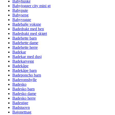
Babyhuske
Babyjogger city mini gt
Babypute
Babyseng
Babyvugge
Badebalje voksne
Badedrakt med ben
Badedrakt med skjørt
Badehette barn
Badehette dame
Badehette herre
Badekar
Badekar med dusj
Badekarvegg
Badekåpe
Badekåpe barn
Badeponcho barn
Baderomshylle
Badesko
Badesko barn
Badesko dame
Badesko herre
Badestige
Badstuovn
Bajonettsag