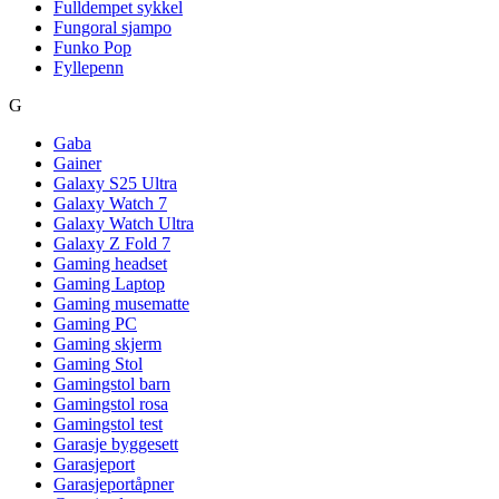
Fulldempet sykkel
Fungoral sjampo
Funko Pop
Fyllepenn
G
Gaba
Gainer
Galaxy S25 Ultra
Galaxy Watch 7
Galaxy Watch Ultra
Galaxy Z Fold 7
Gaming headset
Gaming Laptop
Gaming musematte
Gaming PC
Gaming skjerm
Gaming Stol
Gamingstol barn
Gamingstol rosa
Gamingstol test
Garasje byggesett
Garasjeport
Garasjeportåpner