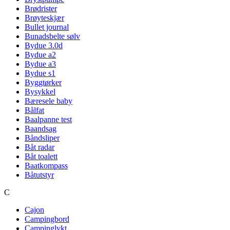
Brødrister
Brøyteskjær
Bullet journal
Bunadsbelte sølv
Bydue 3.0d
Bydue a2
Bydue a3
Bydue s1
Byggtørker
Bysykkel
Bæresele baby
Bålfat
Baalpanne test
Baandsag
Båndsliper
Båt radar
Båt toalett
Baatkompass
Båtutstyr
C
Cajon
Campingbord
Campinglykt