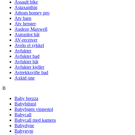
Assault bike
Astaxanthin
Athom homey pro
Atv barn
Atv henger
Audeze Maxwell
Autopilot båt
AV-receiver
Avelo el sykkel
Avfukter
Avfukter bad
Avfukter båt
Avfukter kjeller
Avtrekksvifte bad
Axkid one
B
Baby brezza
Babybilstol
Babybjørn vippestol
Babycall
Babycall med kamera
Babydyne
Babygym