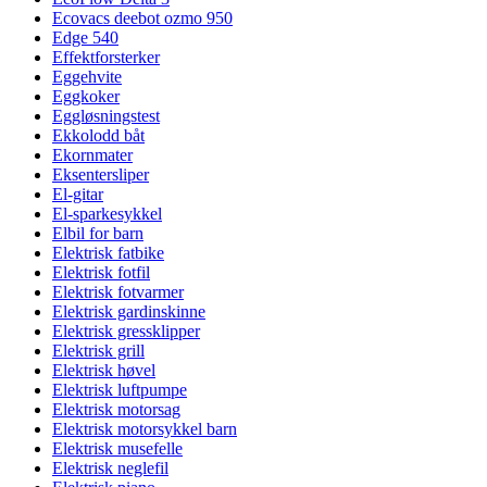
Ecovacs deebot ozmo 950
Edge 540
Effektforsterker
Eggehvite
Eggkoker
Eggløsningstest
Ekkolodd båt
Ekornmater
Eksentersliper
El-gitar
El-sparkesykkel
Elbil for barn
Elektrisk fatbike
Elektrisk fotfil
Elektrisk fotvarmer
Elektrisk gardinskinne
Elektrisk gressklipper
Elektrisk grill
Elektrisk høvel
Elektrisk luftpumpe
Elektrisk motorsag
Elektrisk motorsykkel barn
Elektrisk musefelle
Elektrisk neglefil