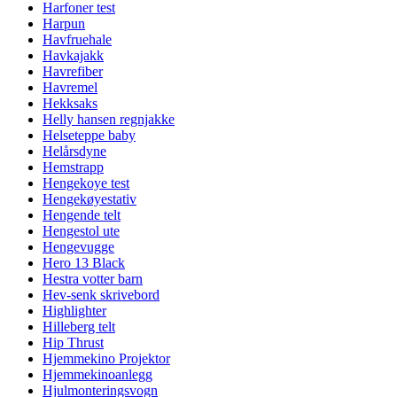
Harfoner test
Harpun
Havfruehale
Havkajakk
Havrefiber
Havremel
Hekksaks
Helly hansen regnjakke
Helseteppe baby
Helårsdyne
Hemstrapp
Hengekoye test
Hengekøyestativ
Hengende telt
Hengestol ute
Hengevugge
Hero 13 Black
Hestra votter barn
Hev-senk skrivebord
Highlighter
Hilleberg telt
Hip Thrust
Hjemmekino Projektor
Hjemmekinoanlegg
Hjulmonteringsvogn