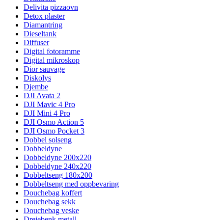
Delivita pizzaovn
Detox plaster
Diamantring
Dieseltank
Diffuser
Digital fotoramme
Digital mikroskop
Dior sauvage
Diskolys
Djembe
DJI Avata 2
DJI Mavic 4 Pro
DJI Mini 4 Pro
DJI Osmo Action 5
DJI Osmo Pocket 3
Dobbel solseng
Dobbeldyne
Dobbeldyne 200x220
Dobbeldyne 240x220
Dobbeltseng 180x200
Dobbeltseng med oppbevaring
Douchebag koffert
Douchebag sekk
Douchebag veske
Dreiebenk metall