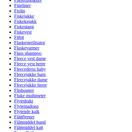
Fileteringskniv
Fineliner
Fiolin
Fiskejakke
Fiskekajakk
Fiskestang
Fiskevest
Fitbit
Flaskesterilisator
Flaskevarmer
Flass shampoo
Fleece vest dame
Fleece vest herre
Fleecedress baby
Fleecejakke barn
Fleecejakke dame
Fleecejakke herre
Flishugger
Fluke multimeter
Flytedrakt
Flytemadrass
Flytende kalk
Flåttfjerner
Flåttmiddel hund
Flåttmiddel katt