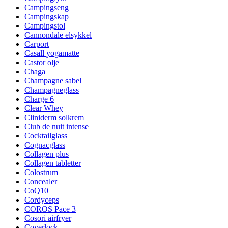
Campingseng
Campingskap
Campingstol
Cannondale elsykkel
Carport
Casall yogamatte
Castor olje
Chaga
Champagne sabel
Champagneglass
Charge 6
Clear Whey
Cliniderm solkrem
Club de nuit intense
Cocktailglass
Cognacglass
Collagen plus
Collagen tabletter
Colostrum
Concealer
CoQ10
Cordyceps
COROS Pace 3
Cosori airfryer
Coverlock