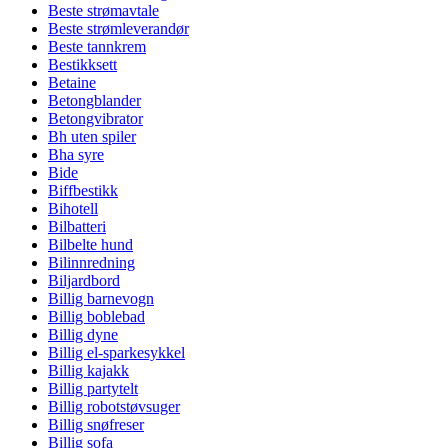
Beste strømavtale
Beste strømleverandør
Beste tannkrem
Bestikksett
Betaine
Betongblander
Betongvibrator
Bh uten spiler
Bha syre
Bide
Biffbestikk
Bihotell
Bilbatteri
Bilbelte hund
Bilinnredning
Biljardbord
Billig barnevogn
Billig boblebad
Billig dyne
Billig el-sparkesykkel
Billig kajakk
Billig partytelt
Billig robotstøvsuger
Billig snøfreser
Billig sofa