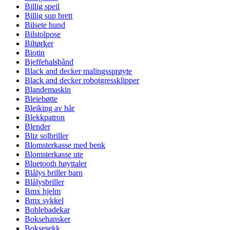
Billig speil
Billig sup brett
Bilsete hund
Bilstolpose
Biltørker
Biotin
Bjeffehalsbånd
Black and decker malingssprøyte
Black and decker robotgressklipper
Blandemaskin
Bleiebøtte
Bleiking av hår
Blekkpatron
Blender
Bliz solbriller
Blomsterkasse med benk
Blomsterkasse ute
Bluetooth høyttaler
Blålys briller barn
Blålysbriller
Bmx hjelm
Bmx sykkel
Boblebadekar
Boksehansker
Boksesekk