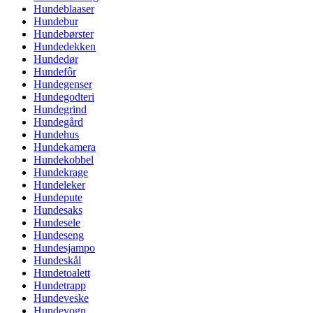
Hundeblaaser
Hundebur
Hundebørster
Hundedekken
Hundedør
Hundefôr
Hundegenser
Hundegodteri
Hundegrind
Hundegård
Hundehus
Hundekamera
Hundekobbel
Hundekrage
Hundeleker
Hundepute
Hundesaks
Hundesele
Hundeseng
Hundesjampo
Hundeskål
Hundetoalett
Hundetrapp
Hundeveske
Hundevogn