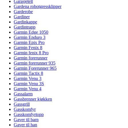
Garasjetelt
Gardena robotgressklipper
Garderobe
Gardiner
Gardinkappe
Gardintrapp
Garmin Edge 1050
Garmin Enduro 3
Garmin Epix Pro
Garmin Fenix 8
Garmin fenix 8 Pro
Garmin forerunner
Garmin forerunner 935
Garmin Forerunner 965
Garmin Tactix 8
Garmin Venu 3
Garmin Venu 3S
Garmin Venu 4
Gassalarm
Gassbrenner kjøkken
Gassgrill
Gasskomfyr
Gasskomfyrtopp
Gaver til barn
Gaver til han