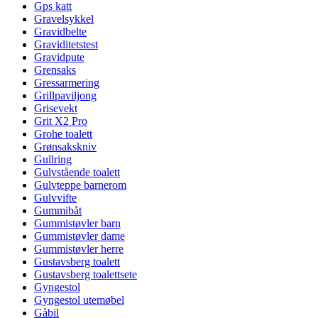
Gps katt
Gravelsykkel
Gravidbelte
Graviditetstest
Gravidpute
Grensaks
Gressarmering
Grillpaviljong
Grisevekt
Grit X2 Pro
Grohe toalett
Grønsakskniv
Gullring
Gulvstående toalett
Gulvteppe barnerom
Gulvvifte
Gummibåt
Gummistøvler barn
Gummistøvler dame
Gummistøvler herre
Gustavsberg toalett
Gustavsberg toalettsete
Gyngestol
Gyngestol utemøbel
Gåbil