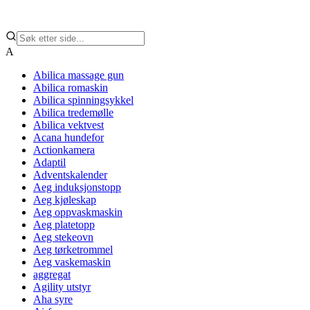
A
Abilica massage gun
Abilica romaskin
Abilica spinningsykkel
Abilica tredemølle
Abilica vektvest
Acana hundefor
Actionkamera
Adaptil
Adventskalender
Aeg induksjonstopp
Aeg kjøleskap
Aeg oppvaskmaskin
Aeg platetopp
Aeg stekeovn
Aeg tørketrommel
Aeg vaskemaskin
aggregat
Agility utstyr
Aha syre