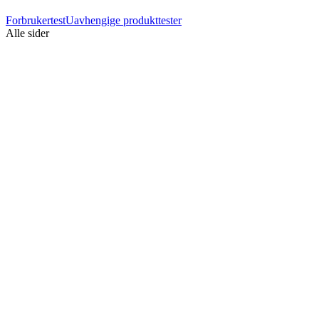
Forbrukertest
Uavhengige produkttester
Alle sider