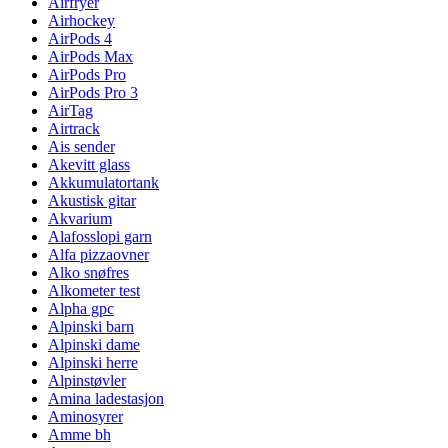
Airfryer
Airhockey
AirPods 4
AirPods Max
AirPods Pro
AirPods Pro 3
AirTag
Airtrack
Ais sender
Akevitt glass
Akkumulatortank
Akustisk gitar
Akvarium
Alafosslopi garn
Alfa pizzaovner
Alko snøfres
Alkometer test
Alpha gpc
Alpinski barn
Alpinski dame
Alpinski herre
Alpinstøvler
Amina ladestasjon
Aminosyrer
Amme bh