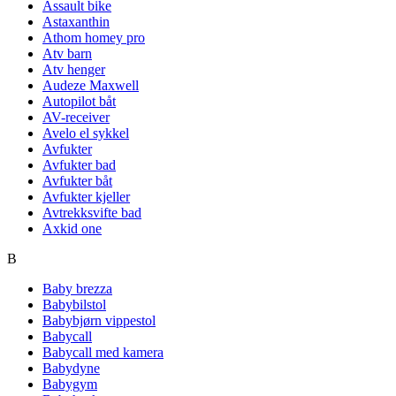
Assault bike
Astaxanthin
Athom homey pro
Atv barn
Atv henger
Audeze Maxwell
Autopilot båt
AV-receiver
Avelo el sykkel
Avfukter
Avfukter bad
Avfukter båt
Avfukter kjeller
Avtrekksvifte bad
Axkid one
B
Baby brezza
Babybilstol
Babybjørn vippestol
Babycall
Babycall med kamera
Babydyne
Babygym