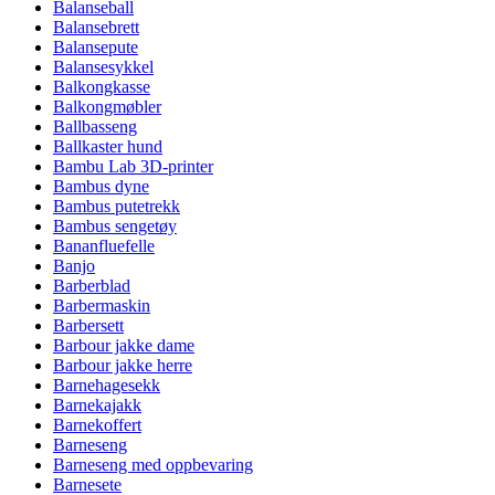
Balanseball
Balansebrett
Balansepute
Balansesykkel
Balkongkasse
Balkongmøbler
Ballbasseng
Ballkaster hund
Bambu Lab 3D-printer
Bambus dyne
Bambus putetrekk
Bambus sengetøy
Bananfluefelle
Banjo
Barberblad
Barbermaskin
Barbersett
Barbour jakke dame
Barbour jakke herre
Barnehagesekk
Barnekajakk
Barnekoffert
Barneseng
Barneseng med oppbevaring
Barnesete