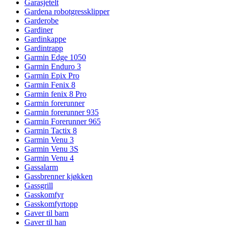
Garasjetelt
Gardena robotgressklipper
Garderobe
Gardiner
Gardinkappe
Gardintrapp
Garmin Edge 1050
Garmin Enduro 3
Garmin Epix Pro
Garmin Fenix 8
Garmin fenix 8 Pro
Garmin forerunner
Garmin forerunner 935
Garmin Forerunner 965
Garmin Tactix 8
Garmin Venu 3
Garmin Venu 3S
Garmin Venu 4
Gassalarm
Gassbrenner kjøkken
Gassgrill
Gasskomfyr
Gasskomfyrtopp
Gaver til barn
Gaver til han