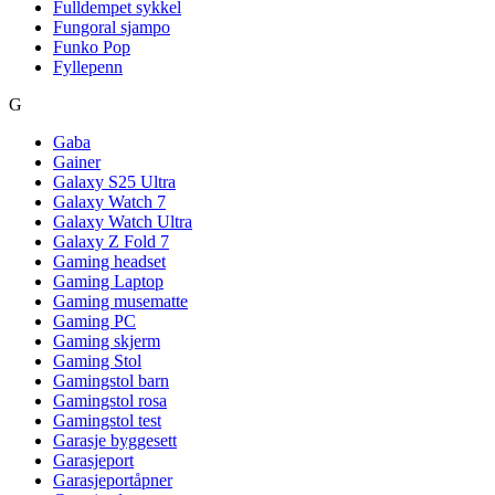
Fulldempet sykkel
Fungoral sjampo
Funko Pop
Fyllepenn
G
Gaba
Gainer
Galaxy S25 Ultra
Galaxy Watch 7
Galaxy Watch Ultra
Galaxy Z Fold 7
Gaming headset
Gaming Laptop
Gaming musematte
Gaming PC
Gaming skjerm
Gaming Stol
Gamingstol barn
Gamingstol rosa
Gamingstol test
Garasje byggesett
Garasjeport
Garasjeportåpner