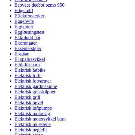
Ecovacs deebot ozmo 950
Edge 540
Effektforsterker
Eggehvite
Eggkoker
Eggløsningstest
Ekkolodd båt
Ekornmater
Eksentersliper
El-gitar
El-sparkesykkel
Elbil for barn
Elektrisk fatbike
Elektrisk fotfil
Elektrisk fotvarmer
Elektrisk gardinskinne
Elektrisk gressklipper
Elektrisk grill
Elektrisk høvel
Elektrisk luftpumpe
Elektrisk motorsag
Elektrisk motorsykkel barn
Elektrisk musefelle
Elektrisk neglefil