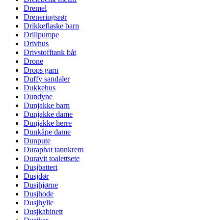
Dremel
Dreneringsrør
Drikkeflaske barn
Drillpumpe
Drivhus
Drivstofftank båt
Drone
Drops garn
Duffy sandaler
Dukkehus
Dundyne
Dunjakke barn
Dunjakke dame
Dunjakke herre
Dunkåpe dame
Dunpute
Duraphat tannkrem
Duravit toalettsete
Dusjbatteri
Dusjdør
Dusjhjørne
Dusjhode
Dusjhylle
Dusjkabinett