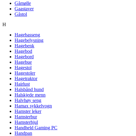
Gåmølle
Gaastaver
Gåstol
H
Hagebasseng
Hagebelysning
Hagebenk
Hagebod
Hagebord
Hagebue
Hagestol
Hagestoler
Hagetraktor
Hairlust
Halsbånd hund
Halskjede menn
Halvhøy seng
Hamax sykkelvogn
Hamster leker
Hamsterbur
Hamsterhjul
Handheld Gaming PC
Handpan