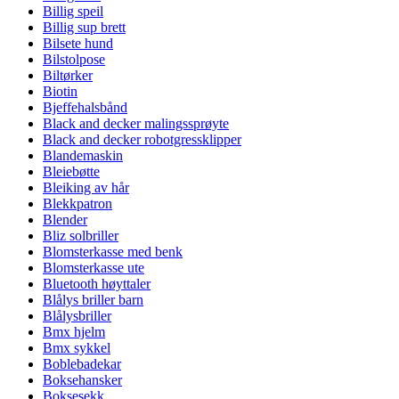
Billig speil
Billig sup brett
Bilsete hund
Bilstolpose
Biltørker
Biotin
Bjeffehalsbånd
Black and decker malingssprøyte
Black and decker robotgressklipper
Blandemaskin
Bleiebøtte
Bleiking av hår
Blekkpatron
Blender
Bliz solbriller
Blomsterkasse med benk
Blomsterkasse ute
Bluetooth høyttaler
Blålys briller barn
Blålysbriller
Bmx hjelm
Bmx sykkel
Boblebadekar
Boksehansker
Boksesekk