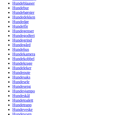
Hundeblaaser
Hundebur
Hundebørster
Hundedekken
Hundedør
Hundefôr
Hundegenser
Hundegodteri
Hundegrind
Hundegård
Hundehus
Hundekamera
Hundekobbel
Hundekrage
Hundeleker
Hundepute
Hundesaks
Hundesele
Hundeseng
Hundesjampo
Hundeskål
Hundetoalett
Hundetrapp
Hundeveske
Hundevogn