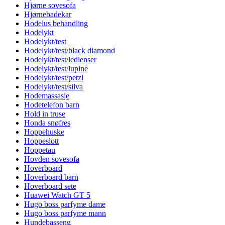
Hjørne sovesofa
Hjørnebadekar
Hodelus behandling
Hodelykt
Hodelykt/test
Hodelykt/test/black diamond
Hodelykt/test/ledlenser
Hodelykt/test/lupine
Hodelykt/test/petzl
Hodelykt/test/silva
Hodemassasje
Hodetelefon barn
Hold in truse
Honda snøfres
Hoppehuske
Hoppeslott
Hoppetau
Hovden sovesofa
Hoverboard
Hoverboard barn
Hoverboard sete
Huawei Watch GT 5
Hugo boss parfyme dame
Hugo boss parfyme mann
Hundebasseng