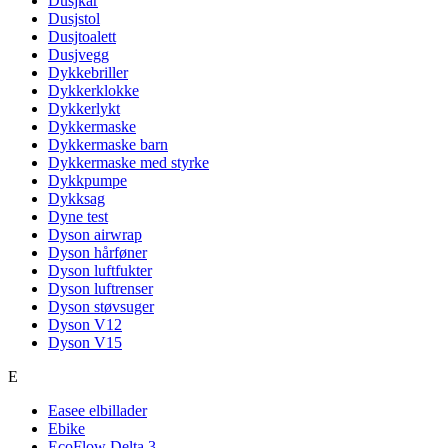
Dusjkar
Dusjstol
Dusjtoalett
Dusjvegg
Dykkebriller
Dykkerklokke
Dykkerlykt
Dykkermaske
Dykkermaske barn
Dykkermaske med styrke
Dykkpumpe
Dykksag
Dyne test
Dyson airwrap
Dyson hårføner
Dyson luftfukter
Dyson luftrenser
Dyson støvsuger
Dyson V12
Dyson V15
E
Easee elbillader
Ebike
EcoFlow Delta 3