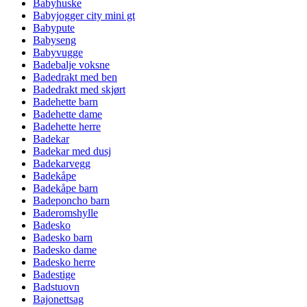
Babyhuske
Babyjogger city mini gt
Babypute
Babyseng
Babyvugge
Badebalje voksne
Badedrakt med ben
Badedrakt med skjørt
Badehette barn
Badehette dame
Badehette herre
Badekar
Badekar med dusj
Badekarvegg
Badekåpe
Badekåpe barn
Badeponcho barn
Baderomshylle
Badesko
Badesko barn
Badesko dame
Badesko herre
Badestige
Badstuovn
Bajonettsag