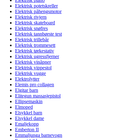
Elektrisk piano
Elektrisk potetskreller
Elektrisk påhengsmotor
Elektrisk rivjern
Elektrisk skateboard
Elektrisk snøfres
Elektrisk tannbørste test
Elektrisk trillebår
Elektrisk trommesett
Elektrisk tørkestativ
Elektrisk ugressfjerner
Elektrisk vinåpner
Elektrisk vippestol
Elektrisk vugge
Elektrolytter
Elemis pro collagen
Elgitar barn
Elitegun massasjepistol
Ellipsemaskin
Elmoped
Elsykkel barn
Elsykkel dame
Emaljekopp
Emberton II
Emmaljunga barnevogn