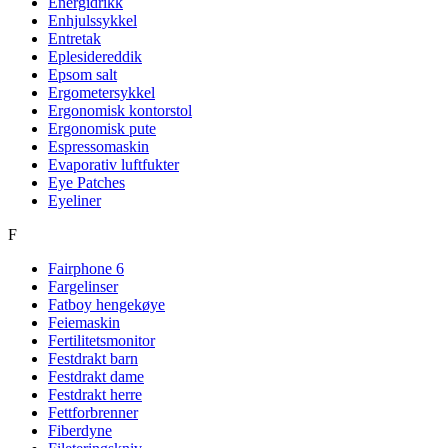
Energidrikk
Enhjulssykkel
Entretak
Eplesidereddik
Epsom salt
Ergometersykkel
Ergonomisk kontorstol
Ergonomisk pute
Espressomaskin
Evaporativ luftfukter
Eye Patches
Eyeliner
F
Fairphone 6
Fargelinser
Fatboy hengekøye
Feiemaskin
Fertilitetsmonitor
Festdrakt barn
Festdrakt dame
Festdrakt herre
Fettforbrenner
Fiberdyne