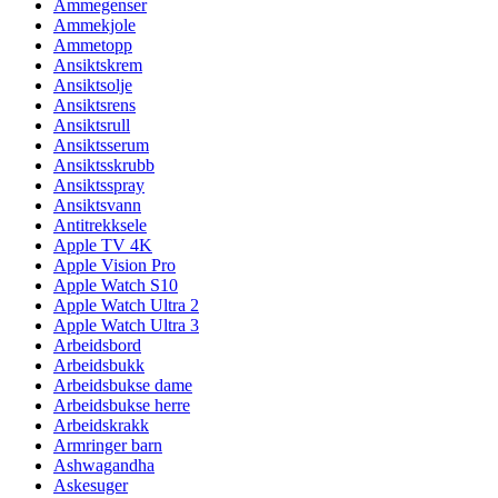
Ammegenser
Ammekjole
Ammetopp
Ansiktskrem
Ansiktsolje
Ansiktsrens
Ansiktsrull
Ansiktsserum
Ansiktsskrubb
Ansiktsspray
Ansiktsvann
Antitrekksele
Apple TV 4K
Apple Vision Pro
Apple Watch S10
Apple Watch Ultra 2
Apple Watch Ultra 3
Arbeidsbord
Arbeidsbukk
Arbeidsbukse dame
Arbeidsbukse herre
Arbeidskrakk
Armringer barn
Ashwagandha
Askesuger