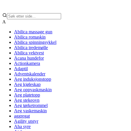
A
Abilica massage gun
Abilica romaskin
Abilica spinningsykkel
Abilica tredemølle
Abilica vektvest
Acana hundefor
Actionkamera
Adaptil
Adventskalender
Aeg induksjonstopp
Aeg kjøleskap
Aeg oppvaskmaskin
Aeg platetopp
Aeg stekeovn
Aeg tørketrommel
Aeg vaskemaskin
aggregat
Agility utstyr
Aha syre