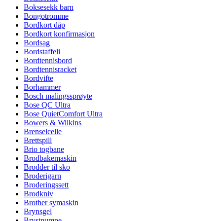
Boksesekk barn
Bongotromme
Bordkort dåp
Bordkort konfirmasjon
Bordsag
Bordstaffeli
Bordtennisbord
Bordtennisracket
Bordvifte
Borhammer
Bosch malingssprøyte
Bose QC Ultra
Bose QuietComfort Ultra
Bowers & Wilkins
Brenselcelle
Brettspill
Brio togbane
Brodbakemaskin
Brodder til sko
Broderigarn
Broderingssett
Brodkniv
Brother symaskin
Brynsgel
Brystpumpe