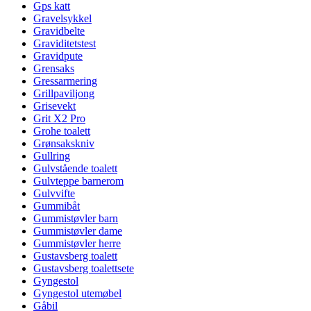
Gps katt
Gravelsykkel
Gravidbelte
Graviditetstest
Gravidpute
Grensaks
Gressarmering
Grillpaviljong
Grisevekt
Grit X2 Pro
Grohe toalett
Grønsakskniv
Gullring
Gulvstående toalett
Gulvteppe barnerom
Gulvvifte
Gummibåt
Gummistøvler barn
Gummistøvler dame
Gummistøvler herre
Gustavsberg toalett
Gustavsberg toalettsete
Gyngestol
Gyngestol utemøbel
Gåbil