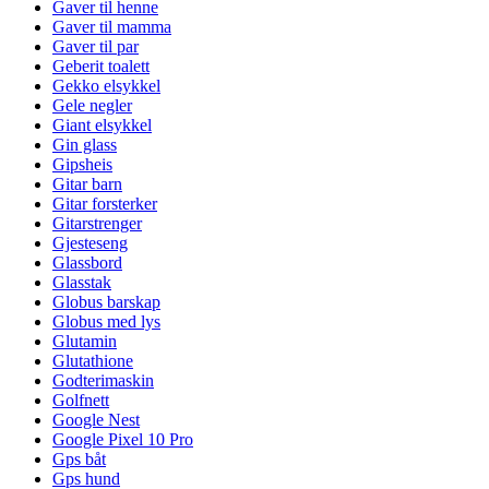
Gaver til henne
Gaver til mamma
Gaver til par
Geberit toalett
Gekko elsykkel
Gele negler
Giant elsykkel
Gin glass
Gipsheis
Gitar barn
Gitar forsterker
Gitarstrenger
Gjesteseng
Glassbord
Glasstak
Globus barskap
Globus med lys
Glutamin
Glutathione
Godterimaskin
Golfnett
Google Nest
Google Pixel 10 Pro
Gps båt
Gps hund