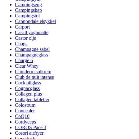
Campingseng
Campingskap
Campingstol
Cannondale elsykkel
Carport
Casall yogamatte
Castor olje
Chaga
Champagne sabel
Champagneglass
Charge 6
Clear Whey
Cliniderm solkrem
Club de nuit intense
Cocktailglass
Cognacglass
Collagen plus
Collagen tabletter
Colostrum
Concealer
CoQ10
Cordyceps
COROS Pace 3
Cosori airfryer
Coverlock