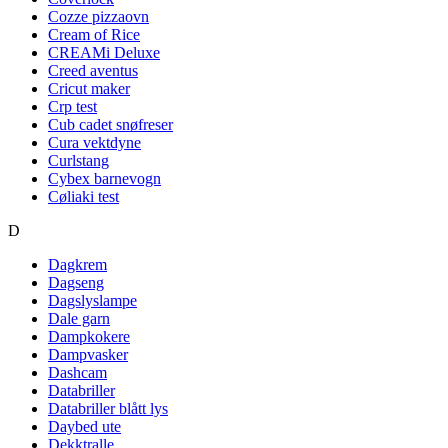
Cozze pizzaovn
Cream of Rice
CREAMi Deluxe
Creed aventus
Cricut maker
Crp test
Cub cadet snøfreser
Cura vektdyne
Curlstang
Cybex barnevogn
Cøliaki test
D
Dagkrem
Dagseng
Dagslyslampe
Dale garn
Dampkokere
Dampvasker
Dashcam
Databriller
Databriller blått lys
Daybed ute
Dekktralle