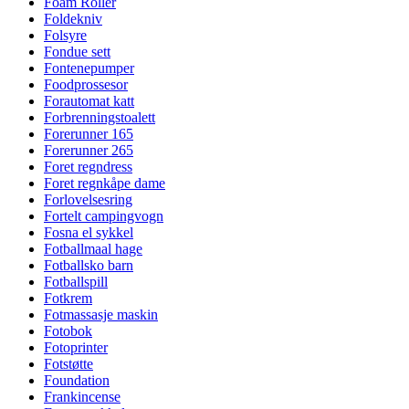
Foam Roller
Foldekniv
Folsyre
Fondue sett
Fontenepumper
Foodprossesor
Forautomat katt
Forbrenningstoalett
Forerunner 165
Forerunner 265
Foret regndress
Foret regnkåpe dame
Forlovelsesring
Fortelt campingvogn
Fosna el sykkel
Fotballmaal hage
Fotballsko barn
Fotballspill
Fotkrem
Fotmassasje maskin
Fotobok
Fotoprinter
Fotstøtte
Foundation
Frankincense