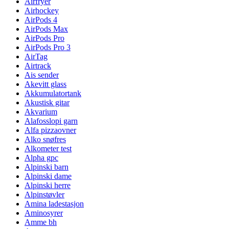
Airfryer
Airhockey
AirPods 4
AirPods Max
AirPods Pro
AirPods Pro 3
AirTag
Airtrack
Ais sender
Akevitt glass
Akkumulatortank
Akustisk gitar
Akvarium
Alafosslopi garn
Alfa pizzaovner
Alko snøfres
Alkometer test
Alpha gpc
Alpinski barn
Alpinski dame
Alpinski herre
Alpinstøvler
Amina ladestasjon
Aminosyrer
Amme bh