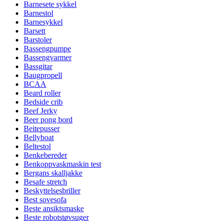
Barnesete sykkel
Barnestol
Barnesykkel
Barsett
Barstoler
Bassengpumpe
Bassengvarmer
Bassgitar
Baugpropell
BCAA
Beard roller
Bedside crib
Beef Jerky
Beer pong bord
Beitepusser
Bellyboat
Beltestol
Benkebereder
Benkoppvaskmaskin test
Bergans skalljakke
Besafe stretch
Beskyttelsesbriller
Best sovesofa
Beste ansiktsmaske
Beste robotstøvsuger