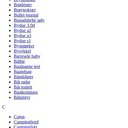
Brødrister
Brøyteskjær
Bullet journal
Bunadsbelte sølv
Bydue 3.0d
Bydue a2
Bydue a3
Bydue s1
Byggtørker
Bysykkel
Bæresele baby
Bålfat
Baalpanne test
Baandsag
Båndsliper
Båt radar
Båt toalett
Baatkompass
Båtutstyr
C
Cajon
Campingbord
Campinglykt