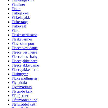
Fileteringskniv
Fineliner
Fiolin
Fiskejakke
Fiskekajakk
Fiskestang
Fiskevest
Fitbit
Flaskesterilisator
Flaskevarmer
Flass shampoo
Fleece vest dame
Fleece vest herre
Fleecedress baby
Fleecejakke barn
Fleecejakke dame
Fleecejakke herre
Flishugger
Fluke multimeter
Flytedrakt
Flytemadrass
Flytende kalk
Flåttfjerner
Flåttmiddel hund
Flåttmiddel katt