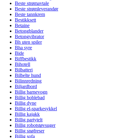
Beste strømavtale
Beste strømleverandør
Beste tannkrem
Bestikksett
Betaine
Betongblander
Betongvibrator
Bh uten spiler
Bha syre
Bide
Biffbestikk
Bihotell
Bilbatteri
Bilbelte hund
Bilinnredning
Biljardbord
Billig barnevogn
Billig boblebad
Billig dyne
Billig el-sparkesykkel
Billig kajakk
Billig partytelt
Billig robotstøvsuger
Billig snøfreser
Billig sofa