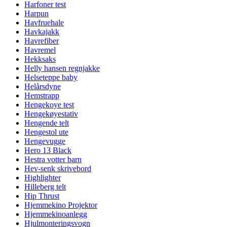
Harfoner test
Harpun
Havfruehale
Havkajakk
Havrefiber
Havremel
Hekksaks
Helly hansen regnjakke
Helseteppe baby
Helårsdyne
Hemstrapp
Hengekoye test
Hengekøyestativ
Hengende telt
Hengestol ute
Hengevugge
Hero 13 Black
Hestra votter barn
Hev-senk skrivebord
Highlighter
Hilleberg telt
Hip Thrust
Hjemmekino Projektor
Hjemmekinoanlegg
Hjulmonteringsvogn