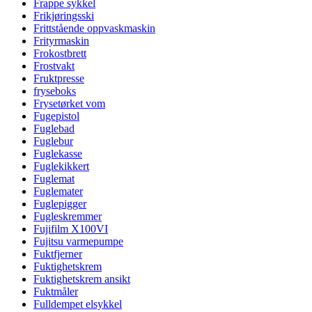
Frappe sykkel
Frikjøringsski
Frittstående oppvaskmaskin
Frityrmaskin
Frokostbrett
Frostvakt
Fruktpresse
fryseboks
Frysetørket vom
Fugepistol
Fuglebad
Fuglebur
Fuglekasse
Fuglekikkert
Fuglemat
Fuglemater
Fuglepigger
Fugleskremmer
Fujifilm X100VI
Fujitsu varmepumpe
Fuktfjerner
Fuktighetskrem
Fuktighetskrem ansikt
Fuktmåler
Fulldempet elsykkel