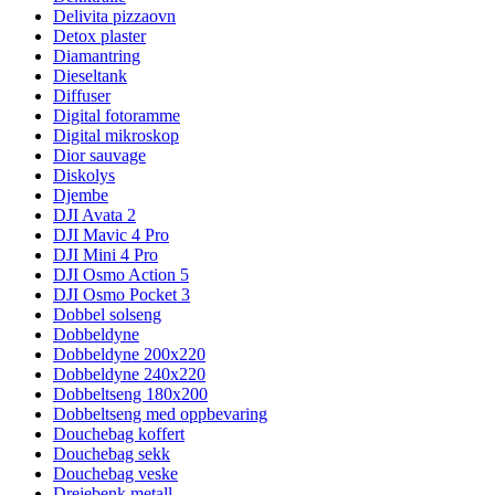
Delivita pizzaovn
Detox plaster
Diamantring
Dieseltank
Diffuser
Digital fotoramme
Digital mikroskop
Dior sauvage
Diskolys
Djembe
DJI Avata 2
DJI Mavic 4 Pro
DJI Mini 4 Pro
DJI Osmo Action 5
DJI Osmo Pocket 3
Dobbel solseng
Dobbeldyne
Dobbeldyne 200x220
Dobbeldyne 240x220
Dobbeltseng 180x200
Dobbeltseng med oppbevaring
Douchebag koffert
Douchebag sekk
Douchebag veske
Dreiebenk metall