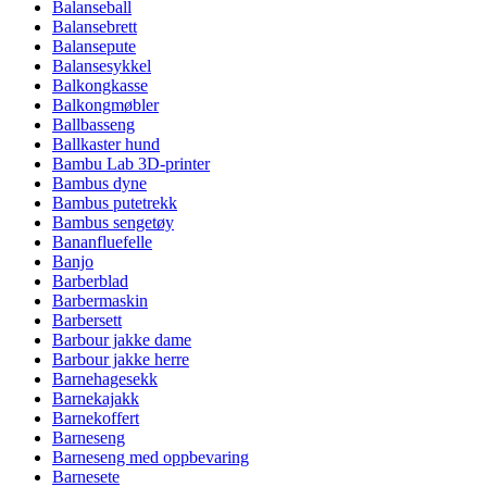
Balanseball
Balansebrett
Balansepute
Balansesykkel
Balkongkasse
Balkongmøbler
Ballbasseng
Ballkaster hund
Bambu Lab 3D-printer
Bambus dyne
Bambus putetrekk
Bambus sengetøy
Bananfluefelle
Banjo
Barberblad
Barbermaskin
Barbersett
Barbour jakke dame
Barbour jakke herre
Barnehagesekk
Barnekajakk
Barnekoffert
Barneseng
Barneseng med oppbevaring
Barnesete