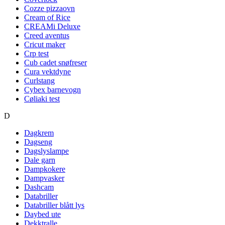
Cozze pizzaovn
Cream of Rice
CREAMi Deluxe
Creed aventus
Cricut maker
Crp test
Cub cadet snøfreser
Cura vektdyne
Curlstang
Cybex barnevogn
Cøliaki test
D
Dagkrem
Dagseng
Dagslyslampe
Dale garn
Dampkokere
Dampvasker
Dashcam
Databriller
Databriller blått lys
Daybed ute
Dekktralle