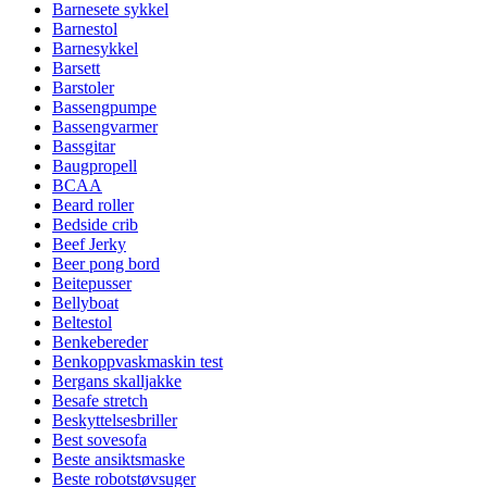
Barnesete sykkel
Barnestol
Barnesykkel
Barsett
Barstoler
Bassengpumpe
Bassengvarmer
Bassgitar
Baugpropell
BCAA
Beard roller
Bedside crib
Beef Jerky
Beer pong bord
Beitepusser
Bellyboat
Beltestol
Benkebereder
Benkoppvaskmaskin test
Bergans skalljakke
Besafe stretch
Beskyttelsesbriller
Best sovesofa
Beste ansiktsmaske
Beste robotstøvsuger