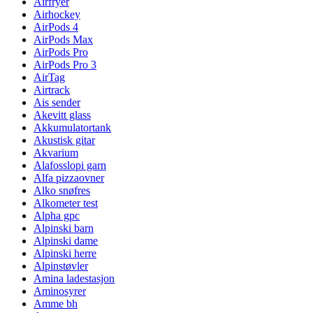
Airfryer
Airhockey
AirPods 4
AirPods Max
AirPods Pro
AirPods Pro 3
AirTag
Airtrack
Ais sender
Akevitt glass
Akkumulatortank
Akustisk gitar
Akvarium
Alafosslopi garn
Alfa pizzaovner
Alko snøfres
Alkometer test
Alpha gpc
Alpinski barn
Alpinski dame
Alpinski herre
Alpinstøvler
Amina ladestasjon
Aminosyrer
Amme bh