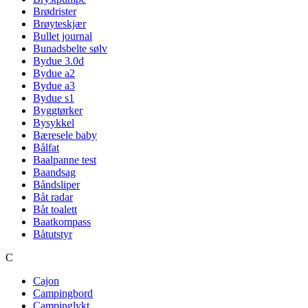
Brødrister
Brøyteskjær
Bullet journal
Bunadsbelte sølv
Bydue 3.0d
Bydue a2
Bydue a3
Bydue s1
Byggtørker
Bysykkel
Bæresele baby
Bålfat
Baalpanne test
Baandsag
Båndsliper
Båt radar
Båt toalett
Baatkompass
Båtutstyr
C
Cajon
Campingbord
Campinglykt