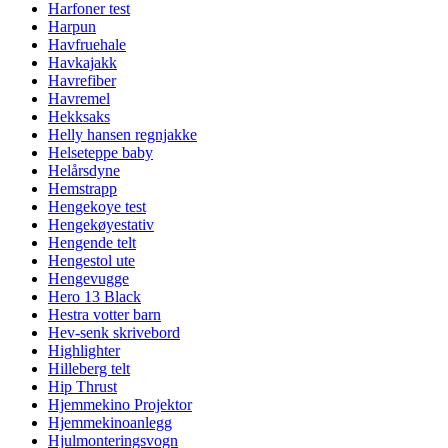
Harfoner test
Harpun
Havfruehale
Havkajakk
Havrefiber
Havremel
Hekksaks
Helly hansen regnjakke
Helseteppe baby
Helårsdyne
Hemstrapp
Hengekoye test
Hengekøyestativ
Hengende telt
Hengestol ute
Hengevugge
Hero 13 Black
Hestra votter barn
Hev-senk skrivebord
Highlighter
Hilleberg telt
Hip Thrust
Hjemmekino Projektor
Hjemmekinoanlegg
Hjulmonteringsvogn