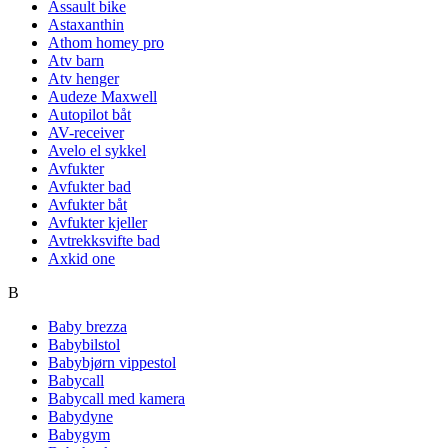
Assault bike
Astaxanthin
Athom homey pro
Atv barn
Atv henger
Audeze Maxwell
Autopilot båt
AV-receiver
Avelo el sykkel
Avfukter
Avfukter bad
Avfukter båt
Avfukter kjeller
Avtrekksvifte bad
Axkid one
B
Baby brezza
Babybilstol
Babybjørn vippestol
Babycall
Babycall med kamera
Babydyne
Babygym