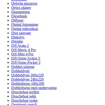
Delivita pizzaovn
Detox plaster
Diamantring
Dieseltank
Diffuser
Digital fotoramme
Digital mikroskop
Dior sauvage
Diskolys
Djembe
DJI Avata 2
DJI Mavic 4 Pro
DJI Mini 4 Pro
DJI Osmo Action 5
DJI Osmo Pocket 3
Dobbel solseng
Dobbeldyne
Dobbeldyne 200x220
Dobbeldyne 240x220
Dobbeltseng 180x200
Dobbeltseng med oppbevaring
Douchebag koffert
Douchebag sekk
Douchebag veske
Dreiebenk metall