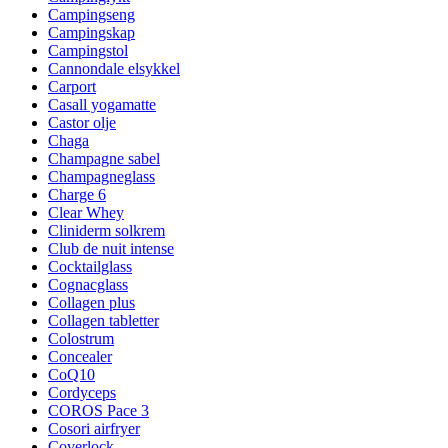
Campingseng
Campingskap
Campingstol
Cannondale elsykkel
Carport
Casall yogamatte
Castor olje
Chaga
Champagne sabel
Champagneglass
Charge 6
Clear Whey
Cliniderm solkrem
Club de nuit intense
Cocktailglass
Cognacglass
Collagen plus
Collagen tabletter
Colostrum
Concealer
CoQ10
Cordyceps
COROS Pace 3
Cosori airfryer
Coverlock