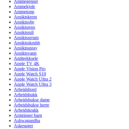
Ammegenser
Ammekjole
Ammetopp
Ansiktskrem
Ansiktsolje
Ansiktsrens
Ansiktsrull
Ansiktsserum
Ansiktsskrubb
Ansiktsspray
Ansiktsvann
Antitrekksele
Apple TV 4K
Apple Vision Pro
Apple Watch S10
Apple Watch Ultra 2
Apple Watch Ultra 3
Arbeidsbord
Arbeidsbukk
Arbeidsbukse dame
Arbeidsbukse herre
Arbeidskrakk
Armringer barn
Ashwagandha
Askesuger