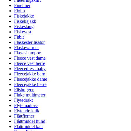
Fileteringskniv
Fineliner
Fiolin
Fiskejakke
Fiskekajakk
Fiskestang
Fiskevest
Fitbit
Flaskesterilisator
Flaskevarmer
Flass shampoo
Fleece vest dame
Fleece vest herre
Fleecedress baby
Fleecejakke barn
Fleecejakke dame
Fleecejakke herre
Flishugger
Fluke multimeter
Flytedrakt
Flytemadrass
Flytende kalk
Flåttfjerner
Flåttmiddel hund
Flåttmiddel katt