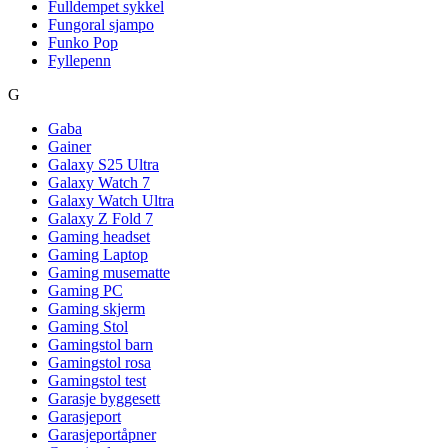
Fulldempet sykkel
Fungoral sjampo
Funko Pop
Fyllepenn
G
Gaba
Gainer
Galaxy S25 Ultra
Galaxy Watch 7
Galaxy Watch Ultra
Galaxy Z Fold 7
Gaming headset
Gaming Laptop
Gaming musematte
Gaming PC
Gaming skjerm
Gaming Stol
Gamingstol barn
Gamingstol rosa
Gamingstol test
Garasje byggesett
Garasjeport
Garasjeportåpner