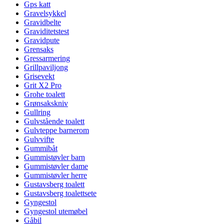
Gps katt
Gravelsykkel
Gravidbelte
Graviditetstest
Gravidpute
Grensaks
Gressarmering
Grillpaviljong
Grisevekt
Grit X2 Pro
Grohe toalett
Grønsakskniv
Gullring
Gulvstående toalett
Gulvteppe barnerom
Gulvvifte
Gummibåt
Gummistøvler barn
Gummistøvler dame
Gummistøvler herre
Gustavsberg toalett
Gustavsberg toalettsete
Gyngestol
Gyngestol utemøbel
Gåbil