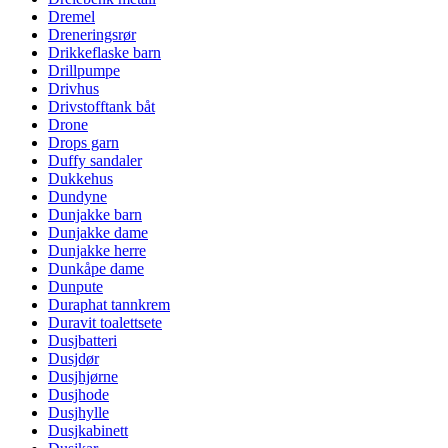
Dremel
Dreneringsrør
Drikkeflaske barn
Drillpumpe
Drivhus
Drivstofftank båt
Drone
Drops garn
Duffy sandaler
Dukkehus
Dundyne
Dunjakke barn
Dunjakke dame
Dunjakke herre
Dunkåpe dame
Dunpute
Duraphat tannkrem
Duravit toalettsete
Dusjbatteri
Dusjdør
Dusjhjørne
Dusjhode
Dusjhylle
Dusjkabinett