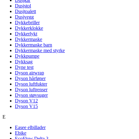
Dusjkar
Dusjstol
Dusjtoalett
Dusjvegg
Dykkebriller
Dykkerklokke
Dykkerlykt
Dykkermaske
Dykkermaske barn
Dykkermaske med styrke
Dykkpumpe
Dykksag
Dyne test
Dyson airwrap
Dyson hårføner
Dyson luftfukter
Dyson luftrenser
Dyson støvsuger
Dyson V12
Dyson V15
E
Easee elbillader
Ebike
EcoFlow Delta 3