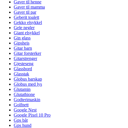
Gaver til henne
Gaver til mamma
Gaver til par
Geberit toalett
Gekko elsykkel
Gele negler
Giant elsykkel
Gin glass
Gipsheis
Gitar barn
Gitar forsterker
Gitarstrenger
Gjesteseng
Glassbord
Glasstak
Globus barskap
Globus med lys
Glutamin
Glutathione
Godterimaskin
Golfnett
Google Nest
Google Pixel 10 Pro
Gps båt
Gps hund