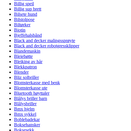
Billig speil
Billig sup brett
Bilsete hund
Bilstolpose
Biltørker
Biotin
Bjeffehalsbånd
Black and decker malingssprøyte
Black and decker robotgressklipper
Blandemaskin
Bleiebøtte
Bleiking av hår
Blekkpatron
Blender
Bliz solbriller
Blomsterkasse med benk
Blomsterkasse ute
Bluetooth høyttaler
Blålys briller barn
Blålysbriller
Bmx hjelm
Bmx sykkel
Boblebadekar
Boksehansker
Boksesekk