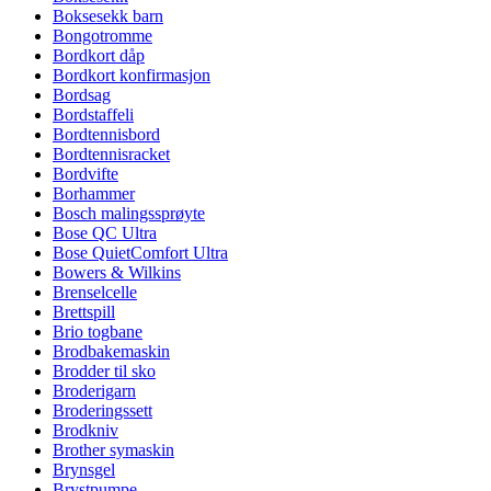
Boksesekk barn
Bongotromme
Bordkort dåp
Bordkort konfirmasjon
Bordsag
Bordstaffeli
Bordtennisbord
Bordtennisracket
Bordvifte
Borhammer
Bosch malingssprøyte
Bose QC Ultra
Bose QuietComfort Ultra
Bowers & Wilkins
Brenselcelle
Brettspill
Brio togbane
Brodbakemaskin
Brodder til sko
Broderigarn
Broderingssett
Brodkniv
Brother symaskin
Brynsgel
Brystpumpe