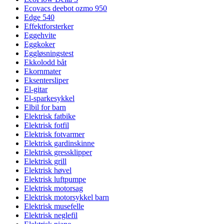
Ecovacs deebot ozmo 950
Edge 540
Effektforsterker
Eggehvite
Eggkoker
Eggløsningstest
Ekkolodd båt
Ekornmater
Eksentersliper
El-gitar
El-sparkesykkel
Elbil for barn
Elektrisk fatbike
Elektrisk fotfil
Elektrisk fotvarmer
Elektrisk gardinskinne
Elektrisk gressklipper
Elektrisk grill
Elektrisk høvel
Elektrisk luftpumpe
Elektrisk motorsag
Elektrisk motorsykkel barn
Elektrisk musefelle
Elektrisk neglefil