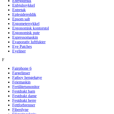
Energidrikk
Enhjulssykkel
Entretak
Eplesidereddik
Epsom salt
Ergometersykkel
Ergonomisk kontorstol
Ergonomisk pute
Espressomaskin
Evaporativ luftfukter
Eye Patches
Eyeliner
F
Fairphone 6
Fargelinser
Fatboy hengekøye
Feiemaskin
Fertilitetsmonitor
Festdrakt barn
Festdrakt dame
Festdrakt herre
Fettforbrenner
Fiberdyne