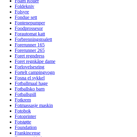
Foam Roller
Foldekniv
Folsyre
Fondue sett
Fontenepumper
Foodprossesor
Forautomat katt
Forbrenningstoalett
Forerunner 165
Forerunner 265
Foret regndress
Foret regnkåpe dame
Forlovelsesring
Fortelt campingvogn
Fosna el sykkel
Fotballmaal hage
Fotballsko barn
Fotballspill
Fotkrem
Fotmassasje maskin
Fotobok
Fotoprinter
Fotstøtte
Foundation
Frankincense