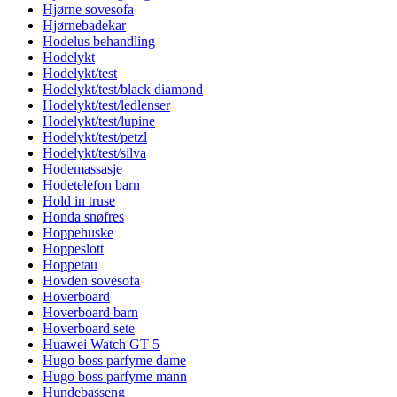
Hjørne sovesofa
Hjørnebadekar
Hodelus behandling
Hodelykt
Hodelykt/test
Hodelykt/test/black diamond
Hodelykt/test/ledlenser
Hodelykt/test/lupine
Hodelykt/test/petzl
Hodelykt/test/silva
Hodemassasje
Hodetelefon barn
Hold in truse
Honda snøfres
Hoppehuske
Hoppeslott
Hoppetau
Hovden sovesofa
Hoverboard
Hoverboard barn
Hoverboard sete
Huawei Watch GT 5
Hugo boss parfyme dame
Hugo boss parfyme mann
Hundebasseng