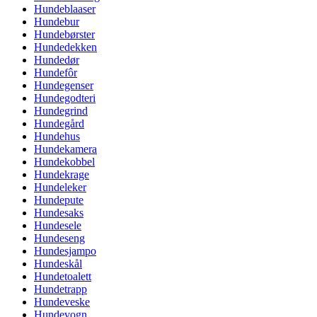
Hundeblaaser
Hundebur
Hundebørster
Hundedekken
Hundedør
Hundefôr
Hundegenser
Hundegodteri
Hundegrind
Hundegård
Hundehus
Hundekamera
Hundekobbel
Hundekrage
Hundeleker
Hundepute
Hundesaks
Hundesele
Hundeseng
Hundesjampo
Hundeskål
Hundetoalett
Hundetrapp
Hundeveske
Hundevogn