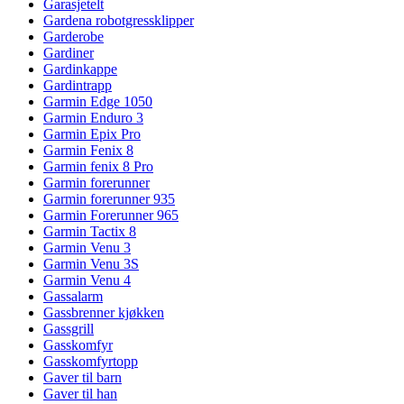
Garasjetelt
Gardena robotgressklipper
Garderobe
Gardiner
Gardinkappe
Gardintrapp
Garmin Edge 1050
Garmin Enduro 3
Garmin Epix Pro
Garmin Fenix 8
Garmin fenix 8 Pro
Garmin forerunner
Garmin forerunner 935
Garmin Forerunner 965
Garmin Tactix 8
Garmin Venu 3
Garmin Venu 3S
Garmin Venu 4
Gassalarm
Gassbrenner kjøkken
Gassgrill
Gasskomfyr
Gasskomfyrtopp
Gaver til barn
Gaver til han