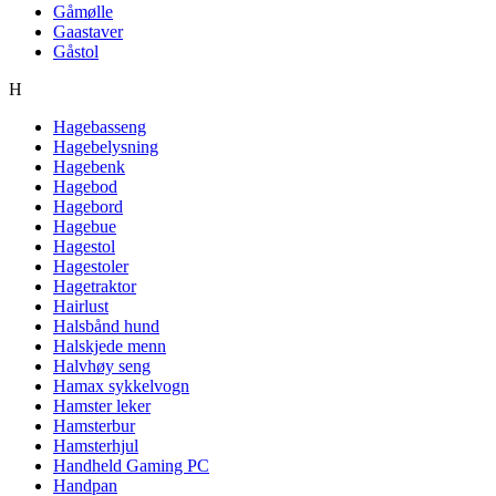
Gåmølle
Gaastaver
Gåstol
H
Hagebasseng
Hagebelysning
Hagebenk
Hagebod
Hagebord
Hagebue
Hagestol
Hagestoler
Hagetraktor
Hairlust
Halsbånd hund
Halskjede menn
Halvhøy seng
Hamax sykkelvogn
Hamster leker
Hamsterbur
Hamsterhjul
Handheld Gaming PC
Handpan