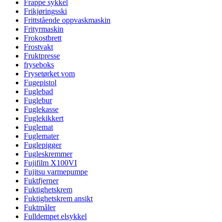
Frappe sykkel
Frikjøringsski
Frittstående oppvaskmaskin
Frityrmaskin
Frokostbrett
Frostvakt
Fruktpresse
fryseboks
Frysetørket vom
Fugepistol
Fuglebad
Fuglebur
Fuglekasse
Fuglekikkert
Fuglemat
Fuglemater
Fuglepigger
Fugleskremmer
Fujifilm X100VI
Fujitsu varmepumpe
Fuktfjerner
Fuktighetskrem
Fuktighetskrem ansikt
Fuktmåler
Fulldempet elsykkel