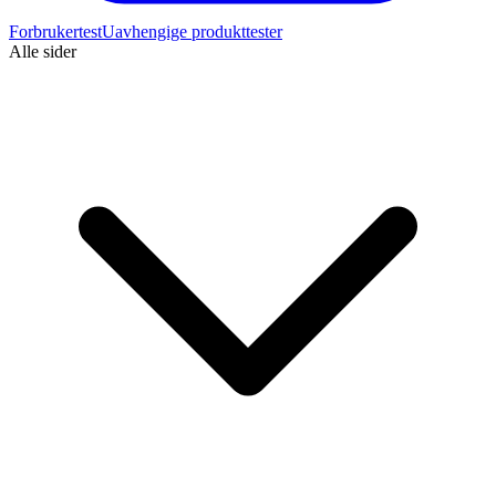
Forbrukertest
Uavhengige produkttester
Alle sider