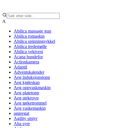
A
Abilica massage gun
Abilica romaskin
Abilica spinningsykkel
Abilica tredemølle
Abilica vektvest
Acana hundefor
Actionkamera
Adaptil
Adventskalender
Aeg induksjonstopp
Aeg kjøleskap
Aeg oppvaskmaskin
Aeg platetopp
Aeg stekeovn
Aeg tørketrommel
Aeg vaskemaskin
aggregat
Agility utstyr
Aha syre