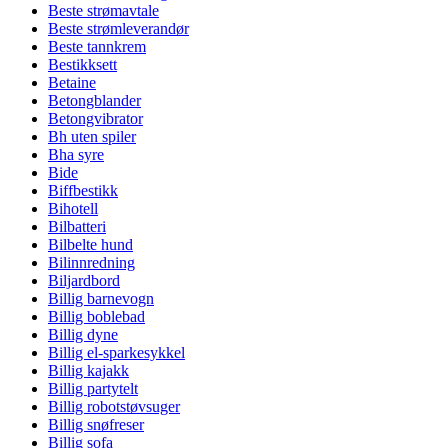
Beste strømavtale
Beste strømleverandør
Beste tannkrem
Bestikksett
Betaine
Betongblander
Betongvibrator
Bh uten spiler
Bha syre
Bide
Biffbestikk
Bihotell
Bilbatteri
Bilbelte hund
Bilinnredning
Biljardbord
Billig barnevogn
Billig boblebad
Billig dyne
Billig el-sparkesykkel
Billig kajakk
Billig partytelt
Billig robotstøvsuger
Billig snøfreser
Billig sofa