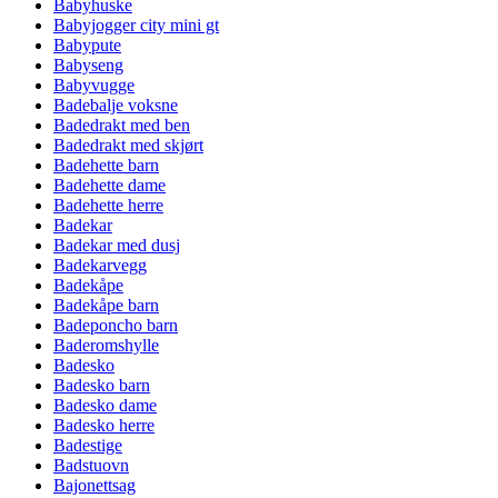
Babyhuske
Babyjogger city mini gt
Babypute
Babyseng
Babyvugge
Badebalje voksne
Badedrakt med ben
Badedrakt med skjørt
Badehette barn
Badehette dame
Badehette herre
Badekar
Badekar med dusj
Badekarvegg
Badekåpe
Badekåpe barn
Badeponcho barn
Baderomshylle
Badesko
Badesko barn
Badesko dame
Badesko herre
Badestige
Badstuovn
Bajonettsag