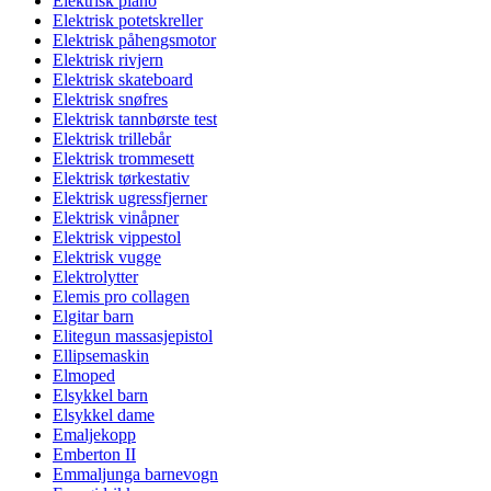
Elektrisk piano
Elektrisk potetskreller
Elektrisk påhengsmotor
Elektrisk rivjern
Elektrisk skateboard
Elektrisk snøfres
Elektrisk tannbørste test
Elektrisk trillebår
Elektrisk trommesett
Elektrisk tørkestativ
Elektrisk ugressfjerner
Elektrisk vinåpner
Elektrisk vippestol
Elektrisk vugge
Elektrolytter
Elemis pro collagen
Elgitar barn
Elitegun massasjepistol
Ellipsemaskin
Elmoped
Elsykkel barn
Elsykkel dame
Emaljekopp
Emberton II
Emmaljunga barnevogn