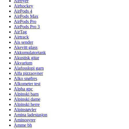
Airfryer
Airhockey
AirPods 4
AirPods Max
AirPods Pro
AirPods Pro 3
AirTag
Airtrack
Ais sender
Akevitt glass
Akkumulatortank
Akustisk gitar
Akvarium
Alafosslopi garn
Alfa pizzaovner
Alko snøfres
Alkometer test
Alpha gpc
Alpinski barn
Alpinski dame
Alpinski herre
Alpinstøvler
Amina ladestasjon
Aminosyrer
Amme bh