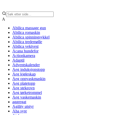
A
Abilica massage gun
Abilica romaskin
Abilica spinningsykkel
Abilica tredemølle
Abilica vektvest
Acana hundefor
Actionkamera
Adaptil
Adventskalender
Aeg induksjonstopp
Aeg kjøleskap
Aeg oppvaskmaskin
Aeg platetopp
Aeg stekeovn
Aeg tørketrommel
Aeg vaskemaskin
aggregat
Agility utstyr
Aha syre