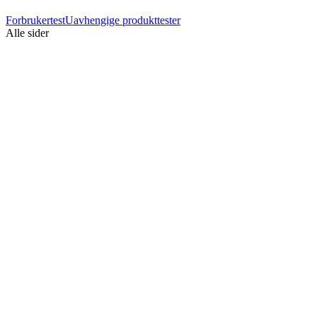
Forbrukertest
Uavhengige produkttester
Alle sider