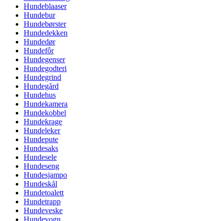
Hundeblaaser
Hundebur
Hundebørster
Hundedekken
Hundedør
Hundefôr
Hundegenser
Hundegodteri
Hundegrind
Hundegård
Hundehus
Hundekamera
Hundekobbel
Hundekrage
Hundeleker
Hundepute
Hundesaks
Hundesele
Hundeseng
Hundesjampo
Hundeskål
Hundetoalett
Hundetrapp
Hundeveske
Hundevogn