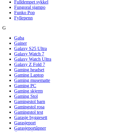
Fulldempet sykkel
Fungoral sjampo
Funko Pop
Fyllepenn
G
Gaba
Gainer
Galaxy S25 Ultra
Galaxy Watch 7
Galaxy Watch Ultra
Galaxy Z Fold 7
Gaming headset
Gaming Laptop
Gaming musematte
Gaming PC
Gaming skjerm
Gaming Stol
Gamingstol barn
Gamingstol rosa
Gamingstol test
Garasje byggesett
Garasjeport
Garasjeportåpner