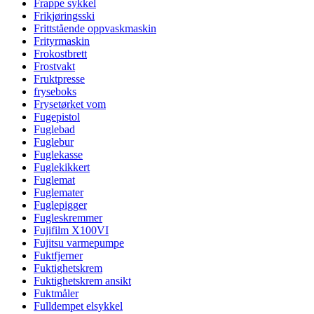
Frappe sykkel
Frikjøringsski
Frittstående oppvaskmaskin
Frityrmaskin
Frokostbrett
Frostvakt
Fruktpresse
fryseboks
Frysetørket vom
Fugepistol
Fuglebad
Fuglebur
Fuglekasse
Fuglekikkert
Fuglemat
Fuglemater
Fuglepigger
Fugleskremmer
Fujifilm X100VI
Fujitsu varmepumpe
Fuktfjerner
Fuktighetskrem
Fuktighetskrem ansikt
Fuktmåler
Fulldempet elsykkel