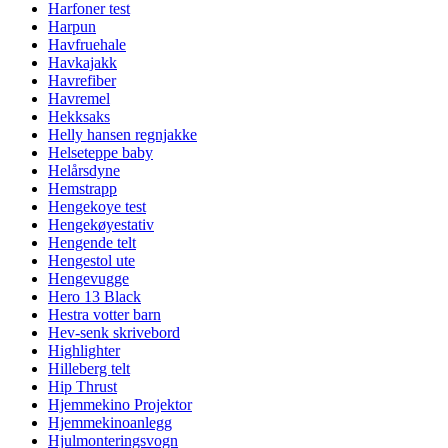
Harfoner test
Harpun
Havfruehale
Havkajakk
Havrefiber
Havremel
Hekksaks
Helly hansen regnjakke
Helseteppe baby
Helårsdyne
Hemstrapp
Hengekoye test
Hengekøyestativ
Hengende telt
Hengestol ute
Hengevugge
Hero 13 Black
Hestra votter barn
Hev-senk skrivebord
Highlighter
Hilleberg telt
Hip Thrust
Hjemmekino Projektor
Hjemmekinoanlegg
Hjulmonteringsvogn