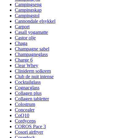
Campingseng
Campingskap
Campingstol
Cannondale elsykkel
Carport
Casall yogamatte
Castor olje
Chaga
Champagne sabel
Champagneglass
Charge 6
Clear Whey
Cliniderm solkrem
Club de nuit intense
Cocktailglass
Cognacglass
Collagen plus
Collagen tabletter
Colostrum
Concealer
CoQ10
Cordyceps
COROS Pace 3
Cosori airfryer
Coverlock