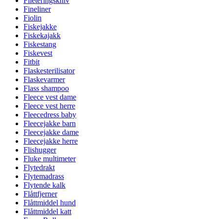
Fileteringskniv
Fineliner
Fiolin
Fiskejakke
Fiskekajakk
Fiskestang
Fiskevest
Fitbit
Flaskesterilisator
Flaskevarmer
Flass shampoo
Fleece vest dame
Fleece vest herre
Fleecedress baby
Fleecejakke barn
Fleecejakke dame
Fleecejakke herre
Flishugger
Fluke multimeter
Flytedrakt
Flytemadrass
Flytende kalk
Flåttfjerner
Flåttmiddel hund
Flåttmiddel katt