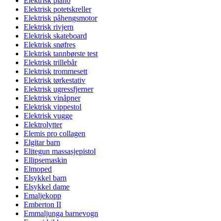
Elektrisk piano
Elektrisk potetskreller
Elektrisk påhengsmotor
Elektrisk rivjern
Elektrisk skateboard
Elektrisk snøfres
Elektrisk tannbørste test
Elektrisk trillebår
Elektrisk trommesett
Elektrisk tørkestativ
Elektrisk ugressfjerner
Elektrisk vinåpner
Elektrisk vippestol
Elektrisk vugge
Elektrolytter
Elemis pro collagen
Elgitar barn
Elitegun massasjepistol
Ellipsemaskin
Elmoped
Elsykkel barn
Elsykkel dame
Emaljekopp
Emberton II
Emmaljunga barnevogn