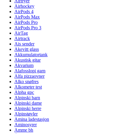
Airfryer
Airhockey
AirPods 4
AirPods Max
AirPods Pro
AirPods Pro 3
AirTag
Airtrack
Ais sender
Akevitt glass
Akkumulatortank
Akustisk gitar
Akvarium
Alafosslopi garn
Alfa pizzaovner
Alko snøfres
Alkometer test
Alpha gpc
Alpinski barn
Alpinski dame
Alpinski herre
Alpinstøvler
Amina ladestasjon
Aminosyrer
Amme bh