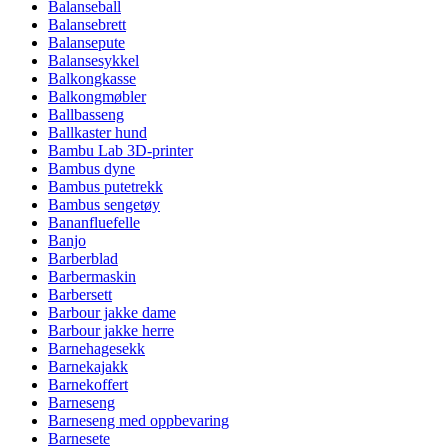
Balanseball
Balansebrett
Balansepute
Balansesykkel
Balkongkasse
Balkongmøbler
Ballbasseng
Ballkaster hund
Bambu Lab 3D-printer
Bambus dyne
Bambus putetrekk
Bambus sengetøy
Bananfluefelle
Banjo
Barberblad
Barbermaskin
Barbersett
Barbour jakke dame
Barbour jakke herre
Barnehagesekk
Barnekajakk
Barnekoffert
Barneseng
Barneseng med oppbevaring
Barnesete