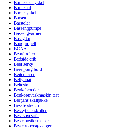
Barnesete sykkel
Barnestol
Barnesykkel
Barsett
Barstoler
Bassengpumpe
Bassengvarmer
Bassgitar
Baugpropell
BCAA
Beard roller
Bedside crib
Beef Jerky
Beer pong bord
Beitepusser
Bellyboat
Beltestol
Benkebereder
Benkoppvaskmaskin test
Bergans skalljakke
Besafe stretch
Beskyttelsesbriller
Best sovesofa
Beste ansiktsmaske
Beste robotstøvsuger