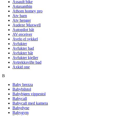
Assault bike
Astaxanthin
Athom homey pro
Atv barn
Atv henger
Audeze Maxwell
Autopilot båt
AV-receiver
Avelo el sykkel
Avfukter
Avfukter bad
Avfukter båt
Avfukter kjeller
Avtrekksvifte bad
Axkid one
B
Baby brezza
Babybilstol
Babybjørn vippestol
Babycall
Babycall med kamera
Babydyne
Babygym