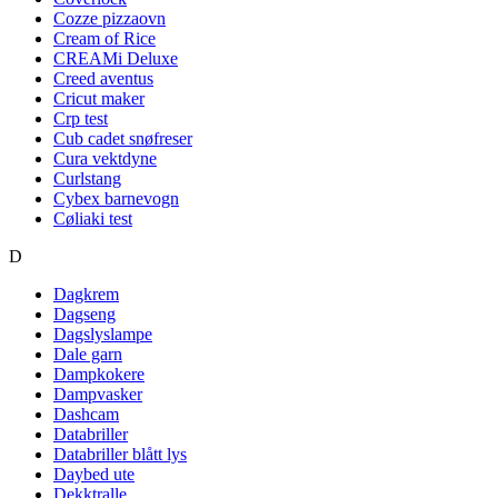
Cozze pizzaovn
Cream of Rice
CREAMi Deluxe
Creed aventus
Cricut maker
Crp test
Cub cadet snøfreser
Cura vektdyne
Curlstang
Cybex barnevogn
Cøliaki test
D
Dagkrem
Dagseng
Dagslyslampe
Dale garn
Dampkokere
Dampvasker
Dashcam
Databriller
Databriller blått lys
Daybed ute
Dekktralle