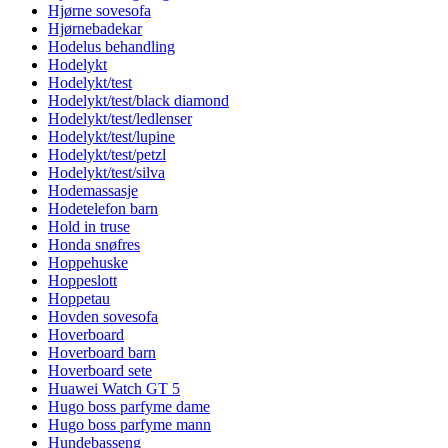
Hjørne sovesofa
Hjørnebadekar
Hodelus behandling
Hodelykt
Hodelykt/test
Hodelykt/test/black diamond
Hodelykt/test/ledlenser
Hodelykt/test/lupine
Hodelykt/test/petzl
Hodelykt/test/silva
Hodemassasje
Hodetelefon barn
Hold in truse
Honda snøfres
Hoppehuske
Hoppeslott
Hoppetau
Hovden sovesofa
Hoverboard
Hoverboard barn
Hoverboard sete
Huawei Watch GT 5
Hugo boss parfyme dame
Hugo boss parfyme mann
Hundebasseng