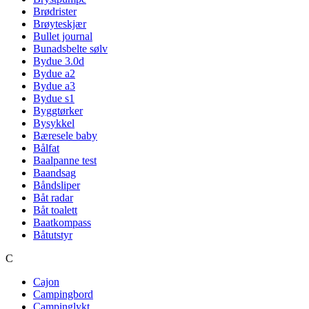
Brødrister
Brøyteskjær
Bullet journal
Bunadsbelte sølv
Bydue 3.0d
Bydue a2
Bydue a3
Bydue s1
Byggtørker
Bysykkel
Bæresele baby
Bålfat
Baalpanne test
Baandsag
Båndsliper
Båt radar
Båt toalett
Baatkompass
Båtutstyr
C
Cajon
Campingbord
Campinglykt