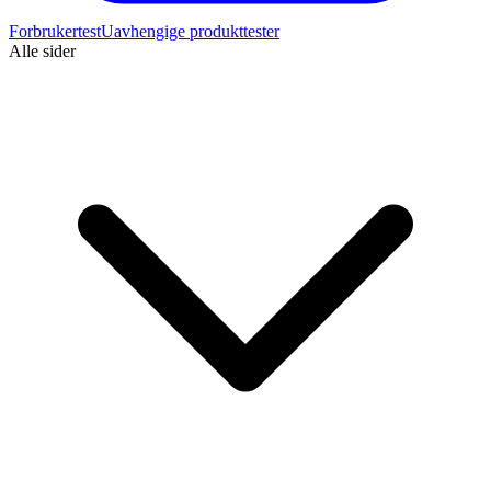
Forbrukertest
Uavhengige produkttester
Alle sider