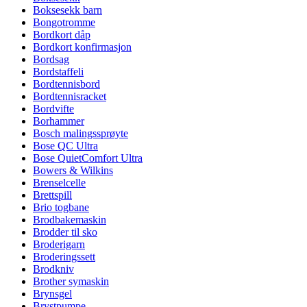
Boksesekk barn
Bongotromme
Bordkort dåp
Bordkort konfirmasjon
Bordsag
Bordstaffeli
Bordtennisbord
Bordtennisracket
Bordvifte
Borhammer
Bosch malingssprøyte
Bose QC Ultra
Bose QuietComfort Ultra
Bowers & Wilkins
Brenselcelle
Brettspill
Brio togbane
Brodbakemaskin
Brodder til sko
Broderigarn
Broderingssett
Brodkniv
Brother symaskin
Brynsgel
Brystpumpe