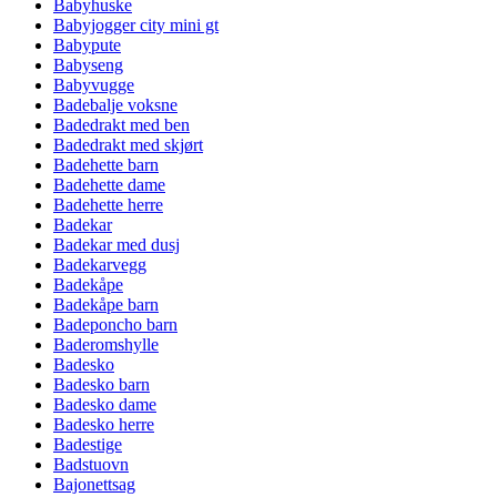
Babyhuske
Babyjogger city mini gt
Babypute
Babyseng
Babyvugge
Badebalje voksne
Badedrakt med ben
Badedrakt med skjørt
Badehette barn
Badehette dame
Badehette herre
Badekar
Badekar med dusj
Badekarvegg
Badekåpe
Badekåpe barn
Badeponcho barn
Baderomshylle
Badesko
Badesko barn
Badesko dame
Badesko herre
Badestige
Badstuovn
Bajonettsag