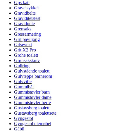
Gps katt
Gravelsykkel
Gravidbelte
Graviditetstest
Gravidpute
Grensaks
Gressarmering
Grillpaviljong
Grisevekt
Grit X2 Pro
Grohe toalett
Grønsakskniv
Gullring
Gulvstående toalett
Gulvteppe barnerom
Gulvvifte
Gummibåt
Gummistøvler barn
Gummistøvler dame
Gummistøvler herre
Gustavsberg toalett
Gustavsberg toalettsete
Gyngestol
Gyngestol utemøbel
Gåbil