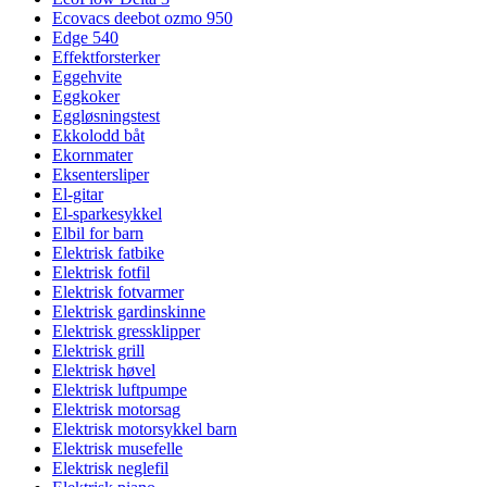
Ecovacs deebot ozmo 950
Edge 540
Effektforsterker
Eggehvite
Eggkoker
Eggløsningstest
Ekkolodd båt
Ekornmater
Eksentersliper
El-gitar
El-sparkesykkel
Elbil for barn
Elektrisk fatbike
Elektrisk fotfil
Elektrisk fotvarmer
Elektrisk gardinskinne
Elektrisk gressklipper
Elektrisk grill
Elektrisk høvel
Elektrisk luftpumpe
Elektrisk motorsag
Elektrisk motorsykkel barn
Elektrisk musefelle
Elektrisk neglefil