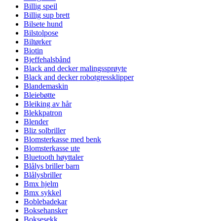
Billig speil
Billig sup brett
Bilsete hund
Bilstolpose
Biltørker
Biotin
Bjeffehalsbånd
Black and decker malingssprøyte
Black and decker robotgressklipper
Blandemaskin
Bleiebøtte
Bleiking av hår
Blekkpatron
Blender
Bliz solbriller
Blomsterkasse med benk
Blomsterkasse ute
Bluetooth høyttaler
Blålys briller barn
Blålysbriller
Bmx hjelm
Bmx sykkel
Boblebadekar
Boksehansker
Boksesekk