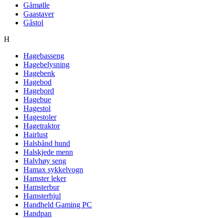
Gåmølle
Gaastaver
Gåstol
H
Hagebasseng
Hagebelysning
Hagebenk
Hagebod
Hagebord
Hagebue
Hagestol
Hagestoler
Hagetraktor
Hairlust
Halsbånd hund
Halskjede menn
Halvhøy seng
Hamax sykkelvogn
Hamster leker
Hamsterbur
Hamsterhjul
Handheld Gaming PC
Handpan