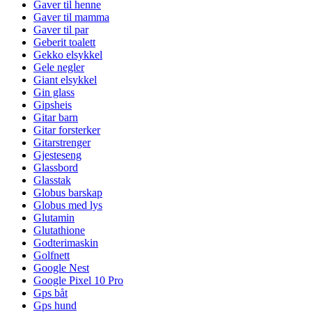
Gaver til henne
Gaver til mamma
Gaver til par
Geberit toalett
Gekko elsykkel
Gele negler
Giant elsykkel
Gin glass
Gipsheis
Gitar barn
Gitar forsterker
Gitarstrenger
Gjesteseng
Glassbord
Glasstak
Globus barskap
Globus med lys
Glutamin
Glutathione
Godterimaskin
Golfnett
Google Nest
Google Pixel 10 Pro
Gps båt
Gps hund