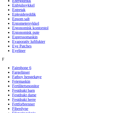
Energidrikk
Enhjulssykkel
Entretak
Eplesidereddik
Epsom salt
Ergometersykkel
Ergonomisk kontorstol
Ergonomisk pute
Espressomaskin
Evaporativ luftfukter
Eye Patches
Eyeliner
F
Fairphone 6
Fargelinser
Fatboy hengekøye
Feiemaskin
Fertilitetsmonitor
Festdrakt barn
Festdrakt dame
Festdrakt herre
Fettforbrenner
Fiberdyne