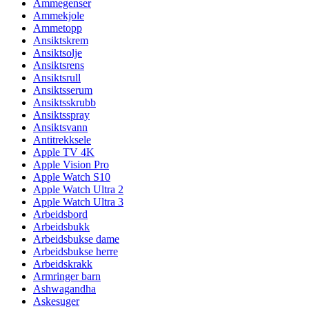
Ammegenser
Ammekjole
Ammetopp
Ansiktskrem
Ansiktsolje
Ansiktsrens
Ansiktsrull
Ansiktsserum
Ansiktsskrubb
Ansiktsspray
Ansiktsvann
Antitrekksele
Apple TV 4K
Apple Vision Pro
Apple Watch S10
Apple Watch Ultra 2
Apple Watch Ultra 3
Arbeidsbord
Arbeidsbukk
Arbeidsbukse dame
Arbeidsbukse herre
Arbeidskrakk
Armringer barn
Ashwagandha
Askesuger