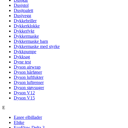
Dusjkar
Dusjstol
Dusjtoalett
Dusjvegg
Dykkebriller
Dykkerklokke
Dykkerlykt
Dykkermaske
Dykkermaske barn
Dykkermaske med styrke
Dykkpumpe
Dykksag
Dyne test
Dyson airwrap
Dyson hårføner
Dyson luftfukter
Dyson luftrenser
Dyson støvsuger
Dyson V12
Dyson V15
E
Easee elbillader
Ebike
EcoFlow Delta 3