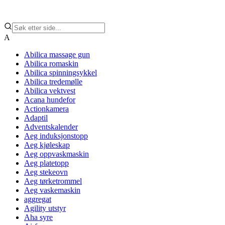
A
Abilica massage gun
Abilica romaskin
Abilica spinningsykkel
Abilica tredemølle
Abilica vektvest
Acana hundefor
Actionkamera
Adaptil
Adventskalender
Aeg induksjonstopp
Aeg kjøleskap
Aeg oppvaskmaskin
Aeg platetopp
Aeg stekeovn
Aeg tørketrommel
Aeg vaskemaskin
aggregat
Agility utstyr
Aha syre