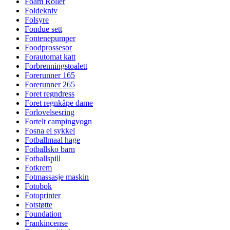
Foam Roller
Foldekniv
Folsyre
Fondue sett
Fontenepumper
Foodprossesor
Forautomat katt
Forbrenningstoalett
Forerunner 165
Forerunner 265
Foret regndress
Foret regnkåpe dame
Forlovelsesring
Fortelt campingvogn
Fosna el sykkel
Fotballmaal hage
Fotballsko barn
Fotballspill
Fotkrem
Fotmassasje maskin
Fotobok
Fotoprinter
Fotstøtte
Foundation
Frankincense