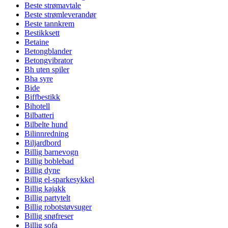
Beste strømavtale
Beste strømleverandør
Beste tannkrem
Bestikksett
Betaine
Betongblander
Betongvibrator
Bh uten spiler
Bha syre
Bide
Biffbestikk
Bihotell
Bilbatteri
Bilbelte hund
Bilinnredning
Biljardbord
Billig barnevogn
Billig boblebad
Billig dyne
Billig el-sparkesykkel
Billig kajakk
Billig partytelt
Billig robotstøvsuger
Billig snøfreser
Billig sofa