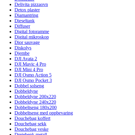
Delivita pizzaovn
Detox plaster
Diamantring
Dieseltank
Diffuser
Digital fotoramme
Digital mikroskop
Dior sauvage
Diskolys
Djembe
DJI Avata 2
DJI Mavic 4 Pro
DJI Mini 4 Pro
DJI Osmo Action 5
DJI Osmo Pocket 3
Dobbel solseng
Dobbeldyne
Dobbeldyne 200x220
Dobbeldyne 240x220
Dobbeltseng 180x200
Dobbeltseng med oppbevaring
Douchebag koffert
Douchebag sekk
Douchebag veske
Dreiebenk metall