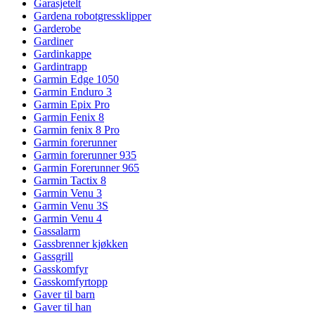
Garasjetelt
Gardena robotgressklipper
Garderobe
Gardiner
Gardinkappe
Gardintrapp
Garmin Edge 1050
Garmin Enduro 3
Garmin Epix Pro
Garmin Fenix 8
Garmin fenix 8 Pro
Garmin forerunner
Garmin forerunner 935
Garmin Forerunner 965
Garmin Tactix 8
Garmin Venu 3
Garmin Venu 3S
Garmin Venu 4
Gassalarm
Gassbrenner kjøkken
Gassgrill
Gasskomfyr
Gasskomfyrtopp
Gaver til barn
Gaver til han