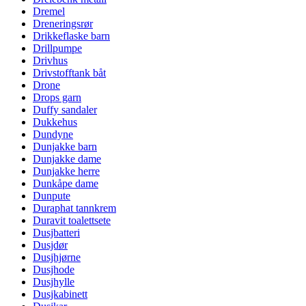
Dremel
Dreneringsrør
Drikkeflaske barn
Drillpumpe
Drivhus
Drivstofftank båt
Drone
Drops garn
Duffy sandaler
Dukkehus
Dundyne
Dunjakke barn
Dunjakke dame
Dunjakke herre
Dunkåpe dame
Dunpute
Duraphat tannkrem
Duravit toalettsete
Dusjbatteri
Dusjdør
Dusjhjørne
Dusjhode
Dusjhylle
Dusjkabinett