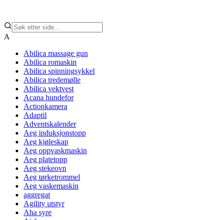
A
Abilica massage gun
Abilica romaskin
Abilica spinningsykkel
Abilica tredemølle
Abilica vektvest
Acana hundefor
Actionkamera
Adaptil
Adventskalender
Aeg induksjonstopp
Aeg kjøleskap
Aeg oppvaskmaskin
Aeg platetopp
Aeg stekeovn
Aeg tørketrommel
Aeg vaskemaskin
aggregat
Agility utstyr
Aha syre