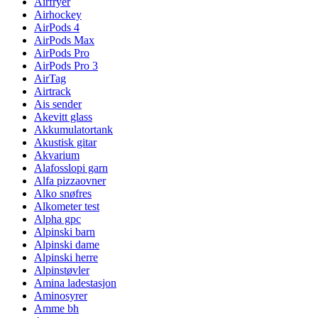
Airfryer
Airhockey
AirPods 4
AirPods Max
AirPods Pro
AirPods Pro 3
AirTag
Airtrack
Ais sender
Akevitt glass
Akkumulatortank
Akustisk gitar
Akvarium
Alafosslopi garn
Alfa pizzaovner
Alko snøfres
Alkometer test
Alpha gpc
Alpinski barn
Alpinski dame
Alpinski herre
Alpinstøvler
Amina ladestasjon
Aminosyrer
Amme bh