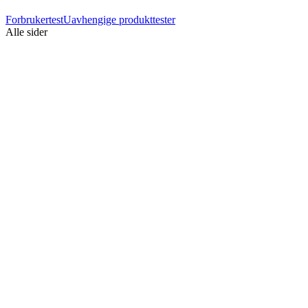
Forbrukertest
Uavhengige produkttester
Alle sider