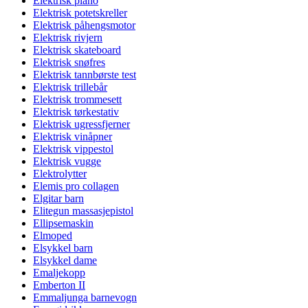
Elektrisk piano
Elektrisk potetskreller
Elektrisk påhengsmotor
Elektrisk rivjern
Elektrisk skateboard
Elektrisk snøfres
Elektrisk tannbørste test
Elektrisk trillebår
Elektrisk trommesett
Elektrisk tørkestativ
Elektrisk ugressfjerner
Elektrisk vinåpner
Elektrisk vippestol
Elektrisk vugge
Elektrolytter
Elemis pro collagen
Elgitar barn
Elitegun massasjepistol
Ellipsemaskin
Elmoped
Elsykkel barn
Elsykkel dame
Emaljekopp
Emberton II
Emmaljunga barnevogn