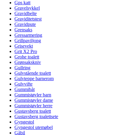
Gps katt
Gravelsykkel
Gravidbelte
Graviditetstest
Gravidpute
Grensaks
Gressarmering
Grillpaviljong
Grisevekt
Grit X2 Pro
Grohe toalett
Grønsakskniv
Gullring
Gulvstående toalett
Gulvteppe barnerom
Gulvvifte
Gummibåt
Gummistøvler barn
Gummistøvler dame
Gummistøvler herre
Gustavsberg toalett
Gustavsberg toalettsete
Gyngestol
Gyngestol utemøbel
Gåbil