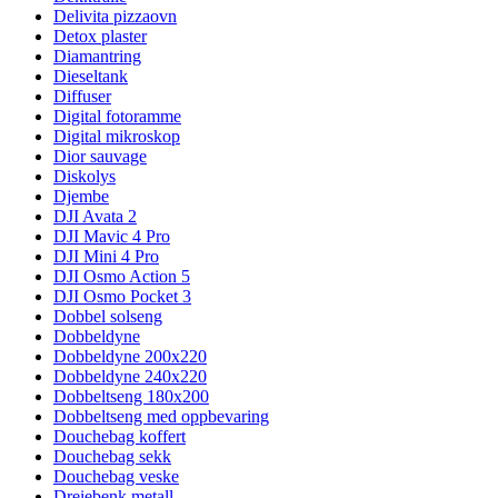
Delivita pizzaovn
Detox plaster
Diamantring
Dieseltank
Diffuser
Digital fotoramme
Digital mikroskop
Dior sauvage
Diskolys
Djembe
DJI Avata 2
DJI Mavic 4 Pro
DJI Mini 4 Pro
DJI Osmo Action 5
DJI Osmo Pocket 3
Dobbel solseng
Dobbeldyne
Dobbeldyne 200x220
Dobbeldyne 240x220
Dobbeltseng 180x200
Dobbeltseng med oppbevaring
Douchebag koffert
Douchebag sekk
Douchebag veske
Dreiebenk metall