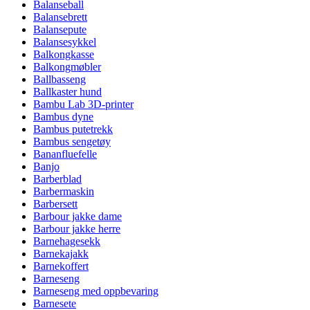
Balanseball
Balansebrett
Balansepute
Balansesykkel
Balkongkasse
Balkongmøbler
Ballbasseng
Ballkaster hund
Bambu Lab 3D-printer
Bambus dyne
Bambus putetrekk
Bambus sengetøy
Bananfluefelle
Banjo
Barberblad
Barbermaskin
Barbersett
Barbour jakke dame
Barbour jakke herre
Barnehagesekk
Barnekajakk
Barnekoffert
Barneseng
Barneseng med oppbevaring
Barnesete