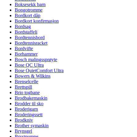
Boksesekk barn
Bongotromme
Bordkort dåp
Bordkort konfirmasjon
Bordsag
Bordstaffeli
Bordtennisbord
Bordtennisracket
Bordvifte
Borhammer
Bosch malingssprøyte
Bose QC Ultra
Bose QuietComfort Ultra
Bowers & Wilkins
Brenselcelle
Brettspill
Brio togbane
Brodbakemaskin
Brodder til sko
Broderigarn
Broderingssett
Brodkniv
Brother symaskin
Brynsgel
Brystpumpe