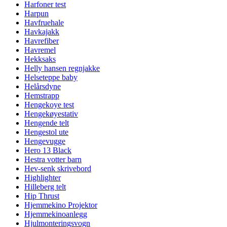
Harfoner test
Harpun
Havfruehale
Havkajakk
Havrefiber
Havremel
Hekksaks
Helly hansen regnjakke
Helseteppe baby
Helårsdyne
Hemstrapp
Hengekoye test
Hengekøyestativ
Hengende telt
Hengestol ute
Hengevugge
Hero 13 Black
Hestra votter barn
Hev-senk skrivebord
Highlighter
Hilleberg telt
Hip Thrust
Hjemmekino Projektor
Hjemmekinoanlegg
Hjulmonteringsvogn