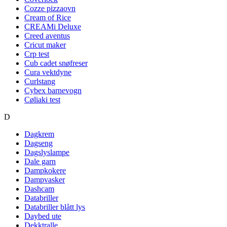
Cozze pizzaovn
Cream of Rice
CREAMi Deluxe
Creed aventus
Cricut maker
Crp test
Cub cadet snøfreser
Cura vektdyne
Curlstang
Cybex barnevogn
Cøliaki test
D
Dagkrem
Dagseng
Dagslyslampe
Dale garn
Dampkokere
Dampvasker
Dashcam
Databriller
Databriller blått lys
Daybed ute
Dekktralle