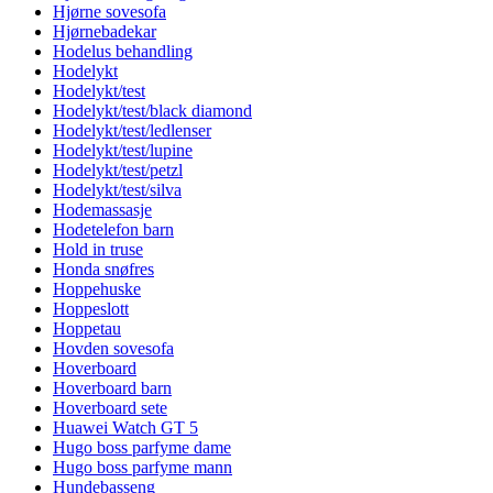
Hjørne sovesofa
Hjørnebadekar
Hodelus behandling
Hodelykt
Hodelykt/test
Hodelykt/test/black diamond
Hodelykt/test/ledlenser
Hodelykt/test/lupine
Hodelykt/test/petzl
Hodelykt/test/silva
Hodemassasje
Hodetelefon barn
Hold in truse
Honda snøfres
Hoppehuske
Hoppeslott
Hoppetau
Hovden sovesofa
Hoverboard
Hoverboard barn
Hoverboard sete
Huawei Watch GT 5
Hugo boss parfyme dame
Hugo boss parfyme mann
Hundebasseng