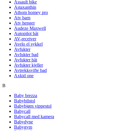
Assault bike
Astaxanthin
Athom homey pro
Atv barn
Atv henger
Audeze Maxwell
Autopilot båt
AV-receiver
Avelo el sykkel
Avfukter
Avfukter bad
Avfukter båt
Avfukter kjeller
Avtrekksvifte bad
Axkid one
B
Baby brezza
Babybilstol
Babybjørn vippestol
Babycall
Babycall med kamera
Babydyne
Babygym