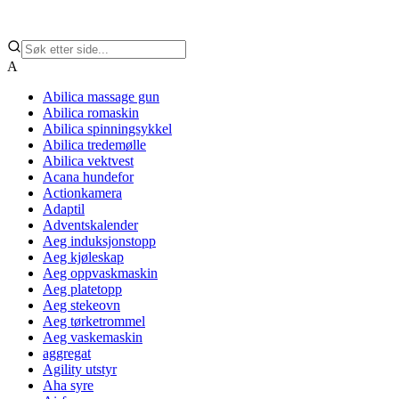
A
Abilica massage gun
Abilica romaskin
Abilica spinningsykkel
Abilica tredemølle
Abilica vektvest
Acana hundefor
Actionkamera
Adaptil
Adventskalender
Aeg induksjonstopp
Aeg kjøleskap
Aeg oppvaskmaskin
Aeg platetopp
Aeg stekeovn
Aeg tørketrommel
Aeg vaskemaskin
aggregat
Agility utstyr
Aha syre