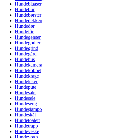
Hundeblaaser
Hundebur
Hundebørster
Hundedekken
Hundedør
Hundefôr
Hundegenser
Hundegodteri
Hundegrind
Hundegård
Hundehus
Hundekamera
Hundekobbel
Hundekrage
Hundeleker
Hundepute
Hundesaks
Hundesele
Hundeseng
Hundesjampo
Hundeskål
Hundetoalett
Hundetrapp
Hundeveske
Hundevogn