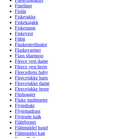
Fileteringskniv
Fineliner
Fiolin
Fiskejakke
Fiskekajakk
Fiskestang
Fiskevest
Fitbit
Flaskesterilisator
Flaskevarmer
Flass shampoo
Fleece vest dame
Fleece vest herre
Fleecedress baby
Fleecejakke barn
Fleecejakke dame
Fleecejakke herre
Flishugger
Fluke multimeter
Flytedrakt
Flytemadrass
Flytende kalk
Flåttfjerner
Flåttmiddel hund
Flåttmiddel katt