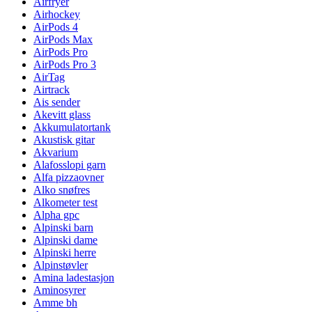
Airfryer
Airhockey
AirPods 4
AirPods Max
AirPods Pro
AirPods Pro 3
AirTag
Airtrack
Ais sender
Akevitt glass
Akkumulatortank
Akustisk gitar
Akvarium
Alafosslopi garn
Alfa pizzaovner
Alko snøfres
Alkometer test
Alpha gpc
Alpinski barn
Alpinski dame
Alpinski herre
Alpinstøvler
Amina ladestasjon
Aminosyrer
Amme bh