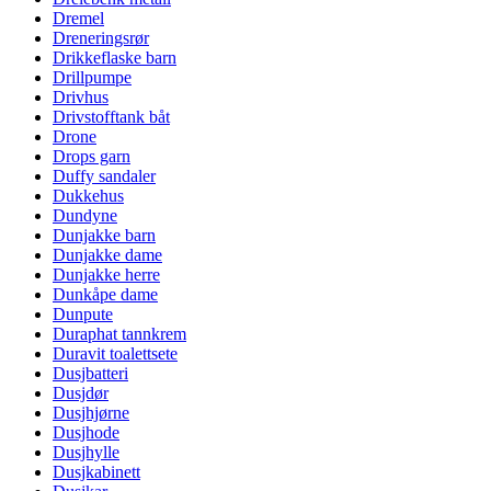
Dremel
Dreneringsrør
Drikkeflaske barn
Drillpumpe
Drivhus
Drivstofftank båt
Drone
Drops garn
Duffy sandaler
Dukkehus
Dundyne
Dunjakke barn
Dunjakke dame
Dunjakke herre
Dunkåpe dame
Dunpute
Duraphat tannkrem
Duravit toalettsete
Dusjbatteri
Dusjdør
Dusjhjørne
Dusjhode
Dusjhylle
Dusjkabinett