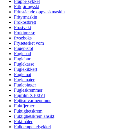
Frappe sykkel
Frikjøringsski
Frittstående oppvaskmaskin
Frityrmaskin
Frokostbrett
Frostvakt
Fruktpresse
fryseboks
Frysetørket vom
Fugepistol
Fuglebad
Fuglebur
Fuglekasse
Fuglekikkert
Fuglemat
Fuglemater
Fuglepigger
Fugleskremmer
Fujifilm X100VI
Fujitsu varmepumpe
Fuktfjerner
Fuktighetskrem
Fuktighetskrem ansikt
Fuktmåler
Fulldempet elsykkel