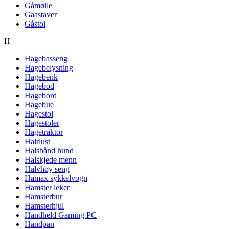
Gåmølle
Gaastaver
Gåstol
H
Hagebasseng
Hagebelysning
Hagebenk
Hagebod
Hagebord
Hagebue
Hagestol
Hagestoler
Hagetraktor
Hairlust
Halsbånd hund
Halskjede menn
Halvhøy seng
Hamax sykkelvogn
Hamster leker
Hamsterbur
Hamsterhjul
Handheld Gaming PC
Handpan