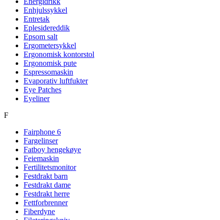
Energidrikk
Enhjulssykkel
Entretak
Eplesidereddik
Epsom salt
Ergometersykkel
Ergonomisk kontorstol
Ergonomisk pute
Espressomaskin
Evaporativ luftfukter
Eye Patches
Eyeliner
F
Fairphone 6
Fargelinser
Fatboy hengekøye
Feiemaskin
Fertilitetsmonitor
Festdrakt barn
Festdrakt dame
Festdrakt herre
Fettforbrenner
Fiberdyne