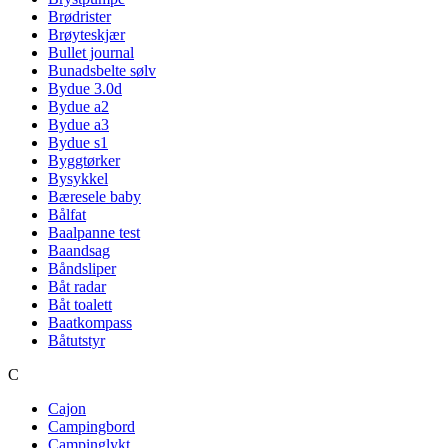
Brødrister
Brøyteskjær
Bullet journal
Bunadsbelte sølv
Bydue 3.0d
Bydue a2
Bydue a3
Bydue s1
Byggtørker
Bysykkel
Bæresele baby
Bålfat
Baalpanne test
Baandsag
Båndsliper
Båt radar
Båt toalett
Baatkompass
Båtutstyr
C
Cajon
Campingbord
Campinglykt