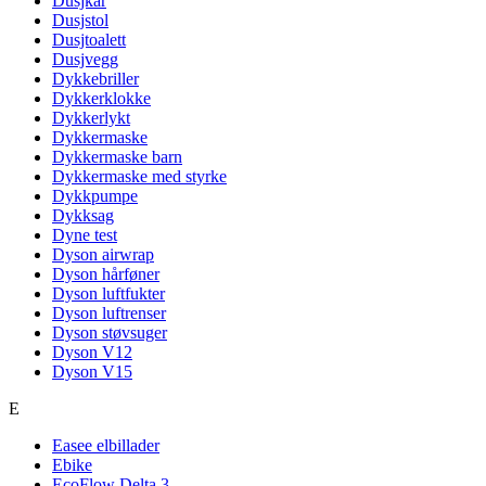
Dusjkar
Dusjstol
Dusjtoalett
Dusjvegg
Dykkebriller
Dykkerklokke
Dykkerlykt
Dykkermaske
Dykkermaske barn
Dykkermaske med styrke
Dykkpumpe
Dykksag
Dyne test
Dyson airwrap
Dyson hårføner
Dyson luftfukter
Dyson luftrenser
Dyson støvsuger
Dyson V12
Dyson V15
E
Easee elbillader
Ebike
EcoFlow Delta 3