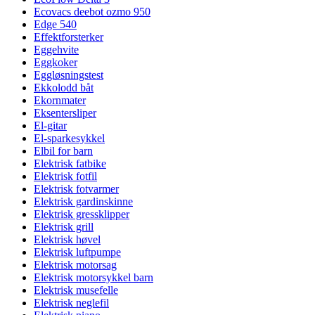
Ecovacs deebot ozmo 950
Edge 540
Effektforsterker
Eggehvite
Eggkoker
Eggløsningstest
Ekkolodd båt
Ekornmater
Eksentersliper
El-gitar
El-sparkesykkel
Elbil for barn
Elektrisk fatbike
Elektrisk fotfil
Elektrisk fotvarmer
Elektrisk gardinskinne
Elektrisk gressklipper
Elektrisk grill
Elektrisk høvel
Elektrisk luftpumpe
Elektrisk motorsag
Elektrisk motorsykkel barn
Elektrisk musefelle
Elektrisk neglefil