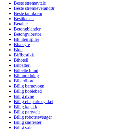
Beste strømavtale
Beste strømleverandør
Beste tannkrem
Bestikksett
Betaine
Betongblander
Betongvibrator
Bh uten spiler
Bha syre
Bide
Biffbestikk
Bihotell
Bilbatteri
Bilbelte hund
Bilinnredning
Biljardbord
Billig barnevogn
Billig boblebad
Billig dyne
Billig el-sparkesykkel
Billig kajakk
Billig partytelt
Billig robotstøvsuger
Billig snøfreser
Billig sofa