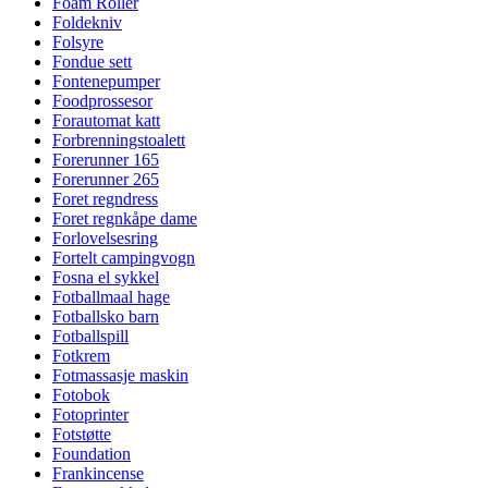
Foam Roller
Foldekniv
Folsyre
Fondue sett
Fontenepumper
Foodprossesor
Forautomat katt
Forbrenningstoalett
Forerunner 165
Forerunner 265
Foret regndress
Foret regnkåpe dame
Forlovelsesring
Fortelt campingvogn
Fosna el sykkel
Fotballmaal hage
Fotballsko barn
Fotballspill
Fotkrem
Fotmassasje maskin
Fotobok
Fotoprinter
Fotstøtte
Foundation
Frankincense