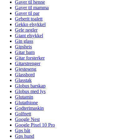
Gaver til henne
Gaver til mamma
Gaver til par
Geberit toalett
Gekko elsykkel
Gele negler
Giant elsykkel
Gin glass
Gipsheis
Gitar barn
Gitar forsterker
Gitarstrenger
Gjesteseng
Glassbord
Glasstak
Globus barskap
Globus med lys
Glutamin
Glutathione
Godterimaskin
Golfnett
Google Nest
Google Pixel 10 Pro
Gps båt
Gps hund