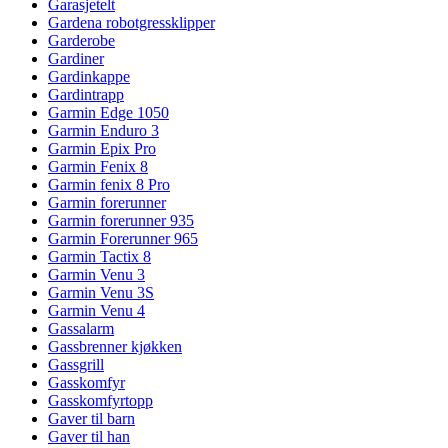
Garasjetelt
Gardena robotgressklipper
Garderobe
Gardiner
Gardinkappe
Gardintrapp
Garmin Edge 1050
Garmin Enduro 3
Garmin Epix Pro
Garmin Fenix 8
Garmin fenix 8 Pro
Garmin forerunner
Garmin forerunner 935
Garmin Forerunner 965
Garmin Tactix 8
Garmin Venu 3
Garmin Venu 3S
Garmin Venu 4
Gassalarm
Gassbrenner kjøkken
Gassgrill
Gasskomfyr
Gasskomfyrtopp
Gaver til barn
Gaver til han