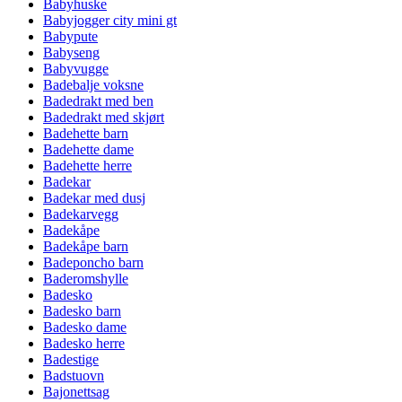
Babyhuske
Babyjogger city mini gt
Babypute
Babyseng
Babyvugge
Badebalje voksne
Badedrakt med ben
Badedrakt med skjørt
Badehette barn
Badehette dame
Badehette herre
Badekar
Badekar med dusj
Badekarvegg
Badekåpe
Badekåpe barn
Badeponcho barn
Baderomshylle
Badesko
Badesko barn
Badesko dame
Badesko herre
Badestige
Badstuovn
Bajonettsag