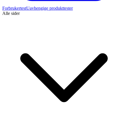
Forbrukertest
Uavhengige produkttester
Alle sider