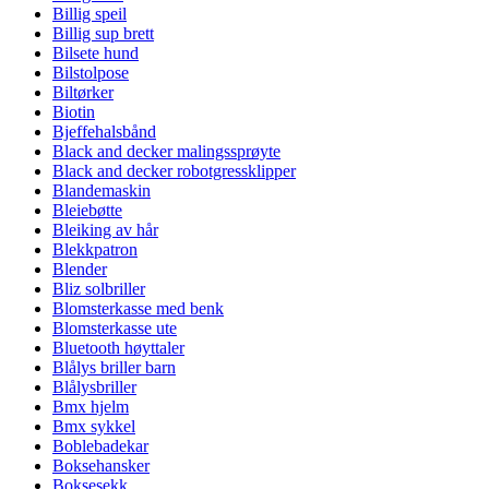
Billig speil
Billig sup brett
Bilsete hund
Bilstolpose
Biltørker
Biotin
Bjeffehalsbånd
Black and decker malingssprøyte
Black and decker robotgressklipper
Blandemaskin
Bleiebøtte
Bleiking av hår
Blekkpatron
Blender
Bliz solbriller
Blomsterkasse med benk
Blomsterkasse ute
Bluetooth høyttaler
Blålys briller barn
Blålysbriller
Bmx hjelm
Bmx sykkel
Boblebadekar
Boksehansker
Boksesekk