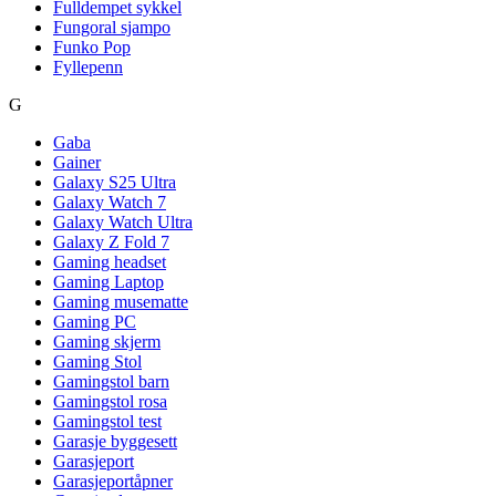
Fulldempet sykkel
Fungoral sjampo
Funko Pop
Fyllepenn
G
Gaba
Gainer
Galaxy S25 Ultra
Galaxy Watch 7
Galaxy Watch Ultra
Galaxy Z Fold 7
Gaming headset
Gaming Laptop
Gaming musematte
Gaming PC
Gaming skjerm
Gaming Stol
Gamingstol barn
Gamingstol rosa
Gamingstol test
Garasje byggesett
Garasjeport
Garasjeportåpner