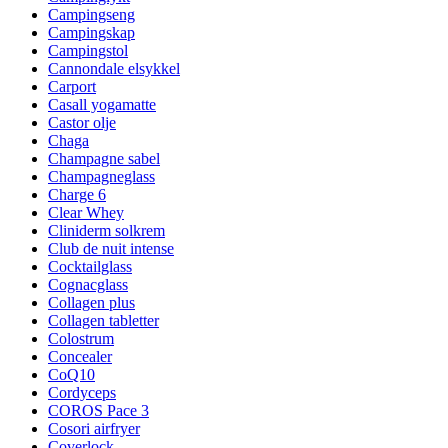
Campingseng
Campingskap
Campingstol
Cannondale elsykkel
Carport
Casall yogamatte
Castor olje
Chaga
Champagne sabel
Champagneglass
Charge 6
Clear Whey
Cliniderm solkrem
Club de nuit intense
Cocktailglass
Cognacglass
Collagen plus
Collagen tabletter
Colostrum
Concealer
CoQ10
Cordyceps
COROS Pace 3
Cosori airfryer
Coverlock