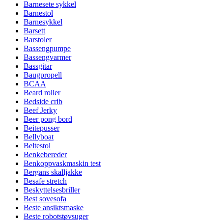
Barnesete sykkel
Barnestol
Barnesykkel
Barsett
Barstoler
Bassengpumpe
Bassengvarmer
Bassgitar
Baugpropell
BCAA
Beard roller
Bedside crib
Beef Jerky
Beer pong bord
Beitepusser
Bellyboat
Beltestol
Benkebereder
Benkoppvaskmaskin test
Bergans skalljakke
Besafe stretch
Beskyttelsesbriller
Best sovesofa
Beste ansiktsmaske
Beste robotstøvsuger