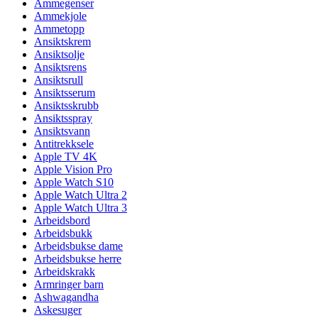
Ammegenser
Ammekjole
Ammetopp
Ansiktskrem
Ansiktsolje
Ansiktsrens
Ansiktsrull
Ansiktsserum
Ansiktsskrubb
Ansiktsspray
Ansiktsvann
Antitrekksele
Apple TV 4K
Apple Vision Pro
Apple Watch S10
Apple Watch Ultra 2
Apple Watch Ultra 3
Arbeidsbord
Arbeidsbukk
Arbeidsbukse dame
Arbeidsbukse herre
Arbeidskrakk
Armringer barn
Ashwagandha
Askesuger